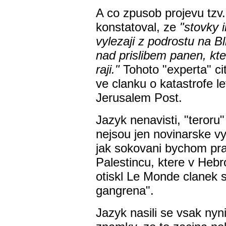
A co zpusob projevu tzv.
konstatoval, ze
"stovky 
vylezaji z podrostu na B
nad prislibem panen, kt
raji."
Tohoto "experta" ci
ve clanku o katastrofe l
Jerusalem Post.
Jazyk nenavisti, "teroru" 
nejsou jen novinarske vys
jak sokovani bychom pr
Palestincu, ktere v Hebr
otiskl Le Monde clanek 
gangrena".
Jazyk nasili se vsak nyni