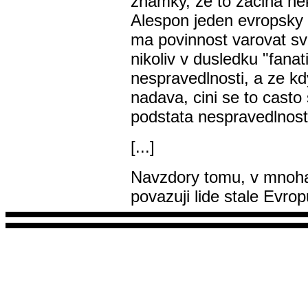
znamky, ze to zacina nek
Alespon jeden evropsky mi
ma povinnost varovat sv
nikoliv v dusledku "fana
nespravedlnosti, a ze kd
nadava, cini se to casto
podstata nespravedlnost
[...]
Navzdory tomu, v mnoha
povazuji lide stale Evro