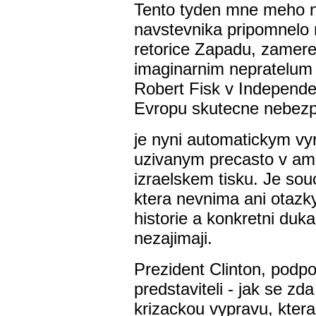
Tento tyden mne meho 
navstevnika pripomnelo
retorice Zapadu, zamere
imaginarnim nepratelum 
Robert Fisk v Independe
Evropu skutecne nebezp
je nyni automatickym vy
uzivanym precasto v ame
izraelskem tisku. Je so
ktera nevnima ani otazk
historie a konkretni duk
nezajimaji.
Prezident Clinton, podp
predstaviteli - jak se zd
krizackou vypravu, ktera