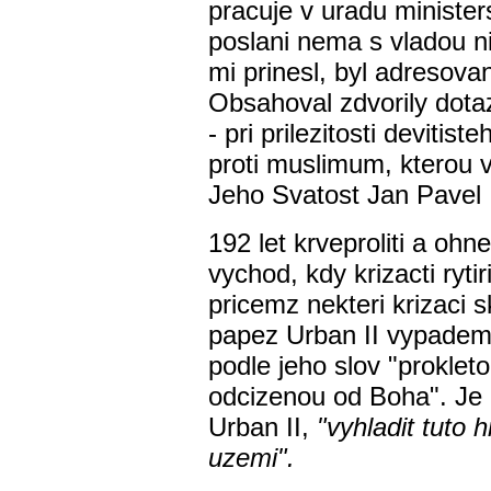
pracuje v uradu minister
poslani nema s vladou n
mi prinesl, byl adresova
Obsahoval zdvorily dotaz
- pri prilezitosti devitis
proti muslimum, kterou 
Jeho Svatost Jan Pavel 
192 let krveproliti a ohn
vychod, kdy krizacti ryti
pricemz nekteri krizaci s
papez Urban II vypadem 
podle jeho slov "proklet
odcizenou od Boha". Je
Urban II,
"vyhladit tuto 
uzemi".