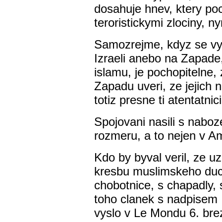
dosahuje hnev, ktery po
teroristickymi zlociny, ny
Samozrejme, kdyz se vych
Izraeli anebo na Zapade,
islamu, je pochopitelne,
Zapadu uveri, ze jejich n
totiz presne ti atentatnici
Spojovani nasili s naboz
rozmeru, a to nejen v Ame
Kdo by byval veril, ze u
kresbu muslimskeho duc
chobotnice, s chapadly, s
toho clanek s nadpisem
vyslo v Le Mondu 6. bre