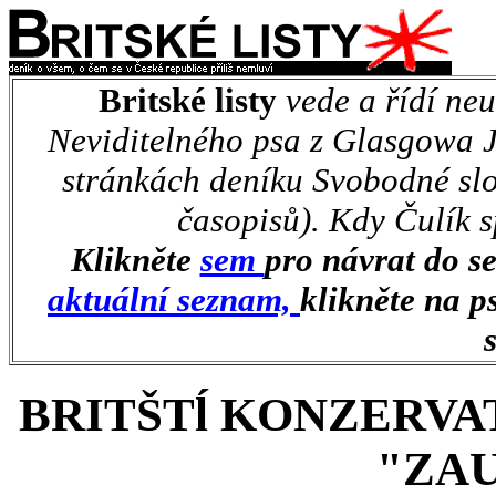
Britské listy
vede a řídí neu
Neviditelného psa z Glasgowa Ja
stránkách deníku Svobodné slo
časopisů). Kdy Čulík 
Klikněte
sem
pro návrat do 
aktuální seznam,
klikněte na p
BRITŠTĺ KONZERVAT
"ZA