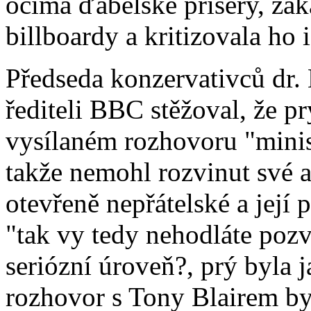
očima ďábelské příšery, zak
billboardy a kritizovala ho 
Předseda konzervativců dr
řediteli BBC stěžoval, že p
vysílaném rozhovoru "minist
takže nemohl rozvinut své a
otevřeně nepřátelské a její
"tak vy tedy nehodláte poz
seriózní úroveň?, prý byla 
rozhovor s Tony Blairem by