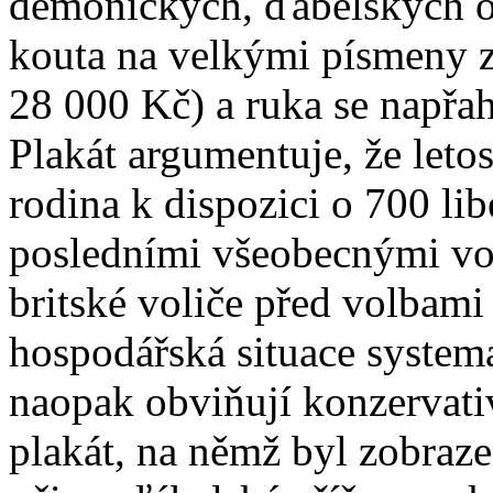
démonických, ďábelských oč
kouta na velkými písmeny z
28 000 Kč) a ruka se napřah
Plakát argumentuje, že leto
rodina k dispozici o 700 lib
posledními všeobecnými vol
britské voliče před volbami 
hospodářská situace systema
naopak obviňují konzervativc
plakát, na němž byl zobraz