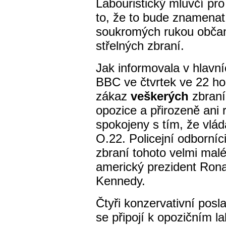
Labouristický mluvčí pro
to, že to bude znamenat
soukromých rukou občan
střelných zbraní.
Jak informovala v hlavní
BBC ve čtvrtek ve 22 h
zákaz
veškerých
zbraní
opozice a přirozeně ani 
spokojeny s tím, že vlá
O.22. Policejní odborníc
zbraní tohoto velmi malé
americký prezident Ron
Kennedy.
Čtyři konzervativní posla
se připojí k opozičním l