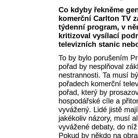
Co kdyby řekněme gene
komerční Carlton TV za
týdenní program, v n
kritizoval vysílací p
televizních stanic neb
To by bylo porušením P
pořad by nesplňoval zákl
nestrannosti. Ta musí b
pořadech komerční televi
pořad, který by prosazova
hospodářské cíle a přitom
vyvážený. Lidé jistě mají
jakékoliv názory, musí al
vyvážené debaty, do níž 
Pokud by někdo na obrazo