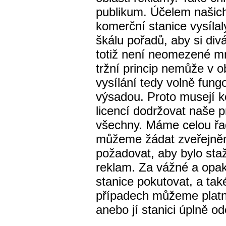
publikum. Účelem našich p
komerční stanice vysílal
škálu pořadů, aby si div
totiž není neomezené mn
tržní princip nemůže v o
vysílání tedy volně fungo
výsadou. Proto musejí ko
licencí dodržovat naše pr
všechny. Máme celou řad
můžeme žádat zveřejněn
požadovat, aby bylo sta
reklam. Za vážné a op
stanice pokutovat, a tak
případech můžeme platnos
anebo jí stanici úplně od