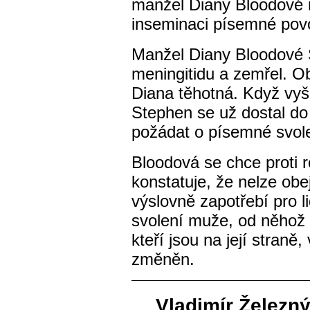
manžel Diany Bloodové n
inseminaci písemné povo
Manžel Diany Bloodové
meningitidu a zemřel. O
Diana těhotná. Když vyšl
Stephen se už dostal d
požádat o písemné svole
Bloodová se chce proti 
konstatuje, že nelze obe
výslovně zapotřebí pro 
svolení muže, od něhož 
kteří jsou na její straně
změněn.
Vladimír Železný