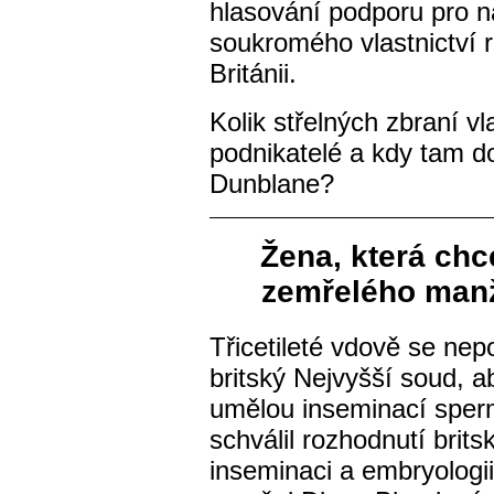
hlasování podporu pro n
soukromého vlastnictví r
Británii.
Kolik střelných zbraní v
podnikatelé a kdy tam d
Dunblane?
Žena, která chc
zemřelého manž
Třicetileté vdově se nepo
britský Nejvyšší soud, a
umělou inseminací sper
schválil rozhodnutí brit
inseminaci a embryologii