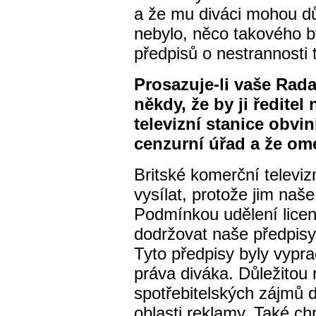
a že mu diváci mohou dů
nebylo, něco takového 
předpisů o nestrannosti t
Prosazuje-li vaše Rada 
někdy, že by ji ředitel
televizní stanice obvini
cenzurní úřad a že o
Britské komerční televiz
vysílat, protože jim naše
Podmínkou udělení licen
dodržovat naše předpisy
Tyto předpisy byly vypr
práva diváka. Důležitou r
spotřebitelských zájmů 
oblasti reklamy. Také ch