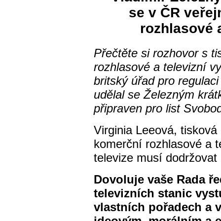
se v ČR veřej
rozhlasové a
Přečtěte si rozhovor s t
rozhlasové a televizní v
britský úřad pro regulac
udělal se Železným krát
připraven pro list Svobo
Virginia Leeová, tisková
komerční rozhlasové a te
televize musí dodržovat
Dovoluje vaše Rada ře
televizních stanic vys
vlastních pořadech a v
ideovým, morálním a