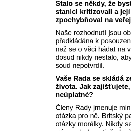
Stalo se někdy, že bys
stanici kritizovali a jej
zpochybňoval na veřej
Naše rozhodnutí jsou ob
předkládána k posouzení
než se o věci hádat na v
dosud nikdy nestalo, ab
soud nepotvrdil.
Vaše Rada se skládá z
života. Jak zajišťujete
neúplatné?
Členy Rady jmenuje minis
otázka pro ně. Britský p
otázky morálky. Nikdy se