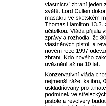
vlastnictví zbraní jeden
světě. Lord Cullen doko
masakru ve skotském mě
Thomas Hamilton 13.3. za
učitelkou. Vláda přijala
zprávy a rozhodla, že 8
vlastněných pistolí a re
novém roce 1997 odevzd
zbraní. Kdo nového zák
uvěznění až na 10 let.
Konzervativní vláda chce 
nejmenší ráže, kalibru, 
uskladňovány pro amatér
podmínek ve střeleckých
pistole a revolvery bud