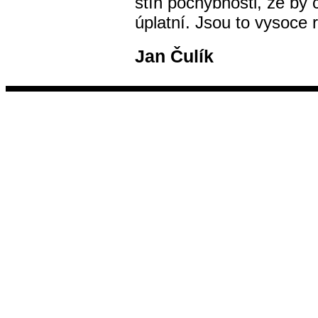
stín pochybnosti, že by 
úplatní. Jsou to vysoce 
Jan Čulík