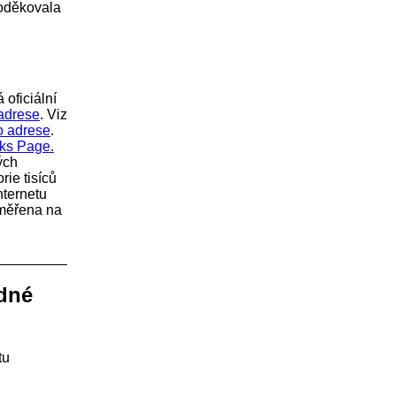
poděkovala
oficiální
 adrese
. Viz
o adrese
.
ks Page.
ých
ie tisíců
nternetu
měřena na
dné
tu