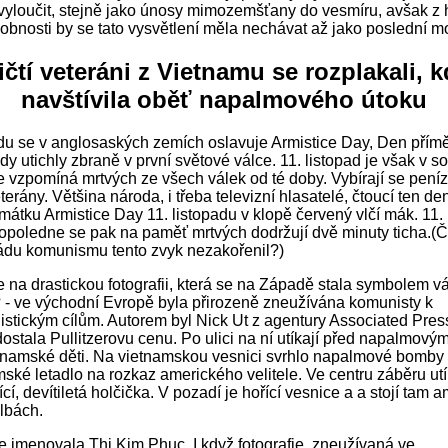
 vyloučit, stejně jako únosy mimozemšťany do vesmíru, avšak z 
bnosti by se tato vysvětlení měla nechávat až jako poslední m
čtí veteráni z Vietnamu se rozplakali, k
navštívila oběť napalmového útoku
adu se v anglosaských zemích oslavuje Armistice Day, Den příměř
kdy utichly zbraně v první světové válce. 11. listopad je však v s
e vzpomíná mrtvých ze všech válek od té doby. Vybírají se pení
erány. Většina národa, i třeba televizní hlasatelé, čtoucí ten de
mátku Armistice Day 11. listopadu v klopě červený vlčí mák. 11. 
opoledne se pak na paměť mrtvých dodržují dvě minuty ticha.(Čí
ádu komunismu tento zvyk nezakořenil?)
 na drastickou fotografii, která se na Západě stala symbolem vá
- ve východní Evropě byla přirozeně zneužívána komunisty k
stickým cílům. Autorem byl Nick Ut z agentury Associated Pres
 dostala Pullitzerovu cenu. Po ulici na ní utíkají před napalmov
etnamské děti. Na vietnamskou vesnici svrhlo napalmové bomby
mské letadlo na rozkaz amerického velitele. Ve centru záběru ut
cí, devítiletá holčička. V pozadí je hořící vesnice a a stojí tam a
ilbách.
e jmenovala Thi Kim Phuc. I když fotografie, zneužívaná ve