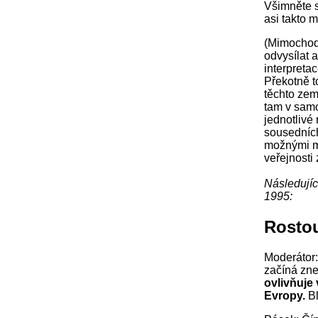
Všimněte s
asi takto 
(Mimochode
odvysílat 
interpreta
Překotně t
těchto zem
tam v samo
jednotlivé 
sousedních 
možnými ma
veřejnosti
Následujíc
1995:
Rostou
Moderátor:
začíná zn
ovlivňuje
Evropy.
Bl