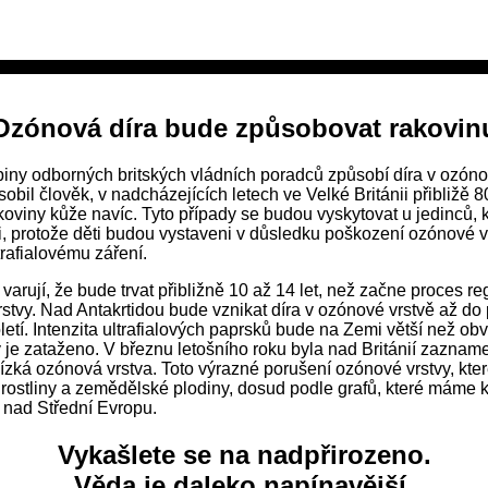
Ozónová díra bude způsobovat rakovin
iny odborných britských vládních poradců způsobí díra v ozóno
sobil člověk, v nadcházejících letech ve Velké Británii přibližě 
koviny kůže navíc. Tyto případy se budou vyskytovat u jedinců, k
, protože děti budou vystaveni v důsledku poškození ozónové v
trafialovému záření.
 varují, že bude trvat přibližně 10 až 14 let, než začne proces r
stvy. Nad Antakrtidou bude vznikat díra v ozónové vrstvě až do
oletí. Intenzita ultrafialových paprsků bude na Zemi větší než obv
 je zataženo. V březnu letošního roku byla nad Británií zazna
ízká ozónová vrstva. Toto výrazné porušení ozónové vrstvy, kter
rostliny a zemědělské plodiny, dosud podle grafů, které máme k
nad Střední Evropu.
Vykašlete se na nadpřirozeno.
Věda je daleko napínavější,