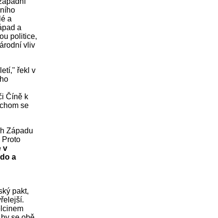
 západní
lního
lé a
Západ a
u politice,
árodní vliv
í," řekl v
ého
či Číně k
ychom se
ích Západu
 Proto
e v
edo a
ský pakt,
elejší.
elcinem
k by se obě