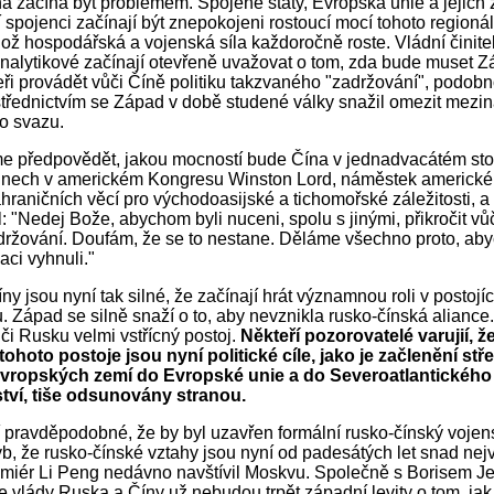
a začíná být problémem. Spojené státy, Evropská unie a jejich
í spojenci začínají být znepokojeni rostoucí mocí tohoto regioná
hož hospodářská a vojenská síla každoročně roste. Vládní činite
analytikové začínají otevřeně uvažovat o tom, zda bude muset 
eři provádět vůči Číně politiku takzvaného "zadržování", podobno
střednictvím se Západ v době studené války snažil omezit mezin
o svazu.
předpovědět, jakou mocností bude Čína v jednadvacátém stolet
dnech v americkém Kongresu Winston Lord, náměstek americk
ahraničních věcí pro východoasijské a tichomořské záležitosti, a
: "Nedej Bože, abychom byli nuceni, spolu s jinými, přikročit vů
adržování. Doufám, že se to nestane. Děláme všechno proto, ab
aci vyhnuli."
ny jsou nyní tak silné, že začínají hrát významnou roli v postoj
. Západ se silně snaží o to, aby nevznikla rusko-čínská aliance.
či Rusku velmi vstřícný postoj.
Někteří pozorovatelé varujií, ž
ohoto postoje jsou nyní politické cíle, jako je začlenění stř
ropských zemí do Evropské unie a do Severoatlantického
tví, tiše odsunovány stranou.
í pravděpodobné, že by byl uzavřen formální rusko-čínský vojen
b, že rusko-čínské vztahy jsou nyní od padesátých let snad nejvř
miér Li Peng nedávno navštívil Moskvu. Společně s Borisem J
 že vlády Ruska a Číny už nebudou trpět západní levity o tom, ja