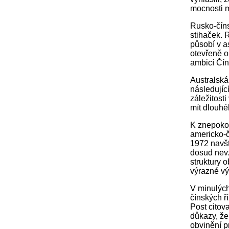
mocnosti m
Rusko-číns
stihaček. 
působí v a
otevřeně o
ambicí Čín
Australská
následujíc
záležitost
mít dlouhéh
K znepokoj
americko-č
1972 navšt
dosud nevz
struktury o
výrazné vý
V minulých
čínských ř
Post citova
důkazy, že
obvinění p