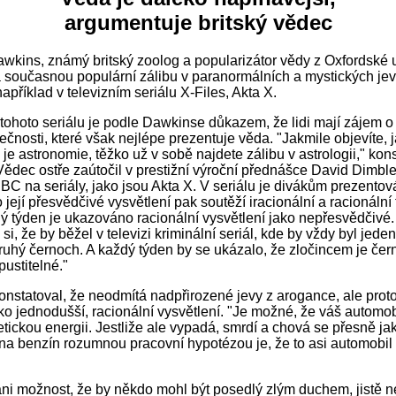
argumentuje britský vědec
wkins, známý britský zoolog a popularizátor vědy z Oxfordské u
a současnou populární zálibu v paranormálních a mystických jev
apříklad v televizním seriálu X-Files, Akta X.
tohoto seriálu je podle Dawkinse důkazem, že lidi mají zájem 
tečnosti, které však nejlépe prezentuje věda. "Jakmile objevíte, 
 je astronomie, těžko už v sobě najdete zálibu v astrologii," kon
ědec ostře zaútočil v prestižní výroční přednášce David Dimbl
 BBC na seriály, jako jsou Akta X. V seriálu je divákům prezento
její přesvědčivé vysvětlení pak soutěží iracionální a racionální 
ý týden je ukazováno racionální vysvětlení jako nepřesvědčivé.
si, že by běžel v televizi kriminální seriál, kde by vždy byl jede
ruhý černoch. A každý týden by se ukázalo, že zločincem je čer
pustitelné."
nstatoval, že neodmítá nadpřirozené jevy z arogance, ale proto
ko jednodušší, racionální vysvětlení. "Je možné, že váš automob
tickou energii. Jestliže ale vypadá, smrdí a chová se přesně ja
na benzín rozumnou pracovní hypotézou je, že to asi automobil
ani možnost, že by někdo mohl být posedlý zlým duchem, jistě 