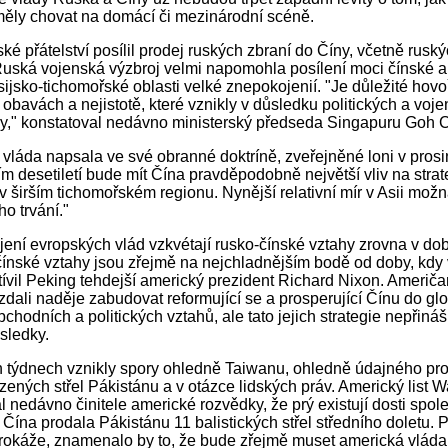
ěly chovat na domácí či mezinárodní scéně.
ké přátelství posílil prodej ruských zbraní do Číny, včetně rusk
Ruská vojenská výzbroj velmi napomohla posílení moci čínské 
sijsko-tichomořské oblasti velké znepokojenií. "Je důležité hovoř
 obavách a nejistotě, které vznikly v důsledku politických a voj
y," konstatoval nedávno ministerský předseda Singapuru Goh 
 vláda napsala ve své obranné doktríně, zveřejněné loni v prosi
ím desetiletí bude mít Čína pravděpodobně největší vliv na stra
i v širším tichomořském regionu. Nynější relativní mír v Asii mo
o trvání."
ení evropských vlád vzkvétají rusko-čínské vztahy zrovna v do
ínské vztahy jsou zřejmě na nejchladnějším bodě od doby, kdy 
ívil Peking tehdejší americký prezident Richard Nixon. Američ
dali naděje zabudovat reformující se a prosperující Čínu do glo
bchodních a politických vztahů, ale tato jejich strategie nepřináší
sledky.
 týdnech vznikly spory ohledně Taiwanu, ohledně údajného pr
ízených střel Pákistánu a v otázce lidských práv. Americký list 
l nedávno činitele americké rozvědky, že prý existují dosti spol
 Čína prodala Pákistánu 11 balistických střel středního doletu.
rokáže, znamenalo by to, že bude zřejmě muset americká vláda 