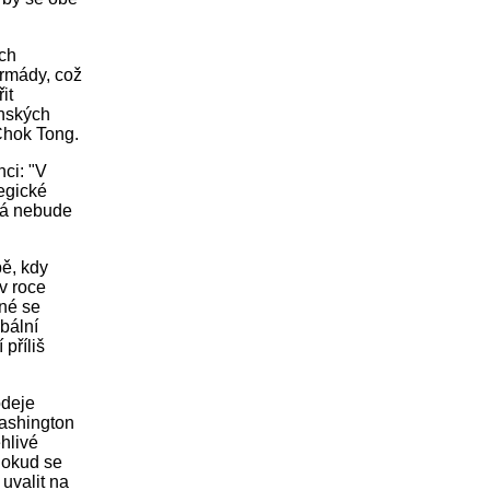
ých
armády, což
it
enských
Chok Tong.
nci: "V
tegické
žná nebude
bě, kdy
v roce
ané se
bální
 příliš
odeje
Washington
ehlivé
 Pokud se
uvalit na