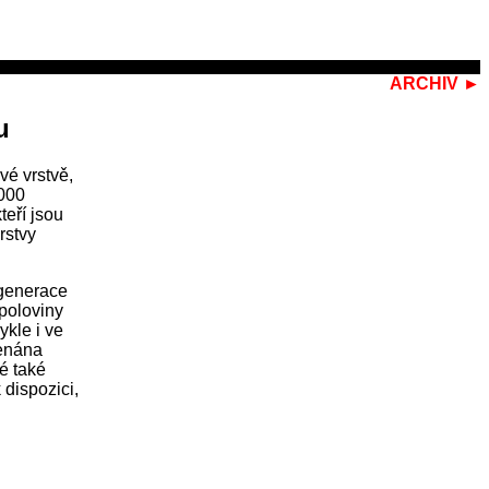
ARCHIV ►
u
vé vrstvě,
8000
teří jsou
rstvy
egenerace
 poloviny
ykle i ve
menána
é také
 dispozici,