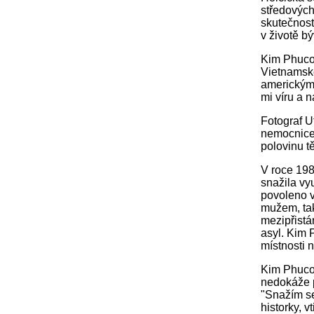
středových
skutečnost
v životě 
Kim Phucov
Vietnamské
americkým 
mi víru a n
Fotograf U
nemocnice.
polovinu tě
V roce 198
snažila vy
povoleno 
mužem, tak
mezipřistá
asyl. Kim 
místnosti 
Kim Phucov
nedokáže p
"Snažím se
historky, v