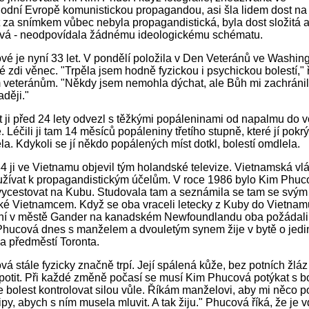
odní Evropě komunistickou propagandou, asi šla lidem dost na 
 za snímkem vůbec nebyla propagandistická, byla dost složitá a 
bývá - neodpovídala žádnému ideologickému schématu.
é je nyní 33 let. V pondělí položila v Den Veteránů ve Washin
 zdi věnec. "Trpěla jsem hodně fyzickou i psychickou bolestí," 
veteránům. "Někdy jsem nemohla dýchat, ale Bůh mi zachránil 
aději."
t ji před 24 lety odvezl s těžkými popáleninami od napalmu do 
 Léčili ji tam 14 měsíců popáleniny třetího stupně, které jí pokr
la. Kdykoli se jí někdo popálených míst dotkl, bolestí omdlela.
4 ji ve Vietnamu objevil tým holandské televize. Vietnamská vlá
užívat k propagandistickým účelům. V roce 1986 bylo Kim Phuc
vycestovat na Kubu. Studovala tam a seznámila se tam se svý
é Vietnamcem. Když se oba vraceli letecky z Kuby do Vietnamu
ní v městě Gander na kanadském Newfoundlandu oba požádali o
Phucová dnes s manželem a dvouletým synem žije v bytě o jedi
na předměstí Toronta.
á stále fyzicky značně trpí. Její spálená kůže, bez potních žláz
otit. Při každé změně počasí se musí Kim Phucová potýkat s bo
 bolest kontrolovat silou vůle. Říkám manželovi, aby mi něco po
tipy, abych s ním musela mluvit. A tak žiju." Phucová říká, že je