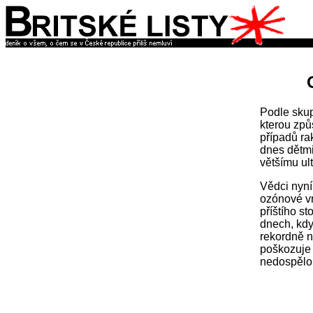
Podle skup
kterou způ
případů ra
dnes dětmi
většímu ul
Vědci nyní
ozónové vr
příštího st
dnech, kdy
rekordně n
poškozuje 
nedospělo 