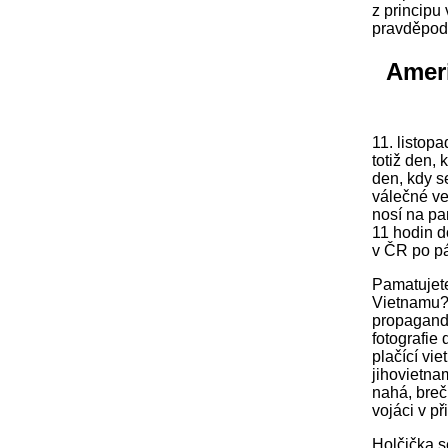
z principu
pravděpodo
Ameri
11. listop
totiž den, 
den, kdy s
válečné vet
nosí na pa
11 hodin d
v ČR po p
Pamatujete
Vietnamu? 
propagandi
fotografie
plačící vi
jihovietna
nahá, brečí
vojáci v př
Holčička s