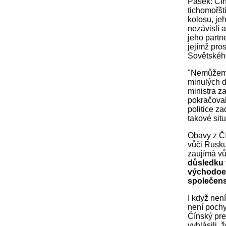
Pásek: Čín
tichomořšt
kolosu, je
nezávislí 
jeho partn
jejímž pro
Sovětskéh
"Nemůžeme 
minulých 
ministra z
pokračoval
politice z
takové situ
Obavy z Čí
vůči Rusku
zaujímá vů
důsledku t
východoev
společens
I když nen
není pochy
Čínský pre
vyhlásili,