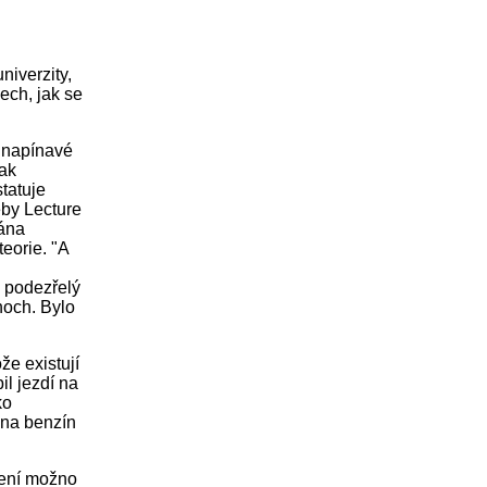
niverzity,
ech, jak se
o napínavé
jak
statuje
eby Lecture
vána
teorie. "A
n podezřelý
noch. Bylo
že existují
il jezdí na
ko
 na benzín
není možno