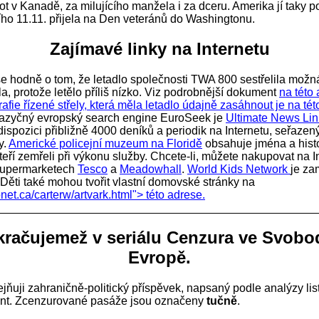
ivot v Kanadě, za milujícího manžela i za dceru. Amerika jí taky 
ního 11.11. přijela na Den veteránů do Washingtonu.
Zajímavé linky na Internetu
e hodně o tom, že letadlo společnosti TWA 800 sestřelila možná 
la, protože letělo příliš nízko. Viz podrobnější dokument
na této
rafie řízené střely, která měla letadlo údajně zasáhnout je
na tét
jazyčný evropský search engine EuroSeek je
Ultimate News Lin
 dispozici přibližně 4000 deníků a periodik na Internetu, seřazen
y.
Americké policejní muzeum na Floridě
obsahuje jména a histor
kteří zemřeli při výkonu služby. Chcete-li, můžete nakupovat na I
 supermarketech
Tesco
a
Meadowhall
.
World Kids Network
je za
. Děti také mohou tvořit vlastní domovské stránky na
net.ca/carterw/artvark.html"> této adrese.
račujemež v seriálu
Cenzura ve Svobo
Evropě
.
jňuji zahraničně-politický příspěvek, napsaný podle analýzy lis
nt. Zcenzurované pasáže jsou označeny
tučně
.