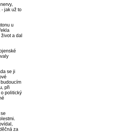
nervy,
- jak už to
gtonu u
řekla
život a dal
vojenské
ývaly
da se ji
ové
m budoucím
, při
 politický
né
 se
lestmi.
vídal,
 vděčná za