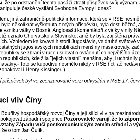
i, že po odstranění těchto pasáží ztratil příspěvek svůj význam.
manipuluje české vysílání Svobodné Evropy i dnes?
m, jiná zahraničně-politická informace, která se v RSE nesmě
a byla několikrát vyškrtnuta z mých příspěvků, byla dosti běžná,
ce vzniku války v Bosně. Anglosaští komentátoři z války vinily 
otiž uznalo Chorvatsko a Slovinsko, aniž by byla zajištěna práv
ích. Vzhledem ke krvavé historii Jugoslávie, ve druhé světové v
statných jugoslávských republikách menšiny masakrovaly, zač
republiky se zbraní v ruce usilovat o ovládnutí co největšího úz
republikách, kde žila "jejich vlastní" menšina, aby ji uchránily
sakry.- Toto se kupodivu nesmělo nikdy v RSE říct, ač nedávn
 zopakoval i Henry Kissinger. )
í příspěvek byl ve zcenzurované verzi odvysílán v RSE 17. čer
cí vliv Číny
 Bouřlivý hospodářský rozvoj Číny a její sílící vliv na mezináro
epokojovat západní spojence
Pozorovatelé varují, že to zápor
 vztahy Západu vůči postkomunistickým zemím střední a v
íže o tom Jan Čulík.