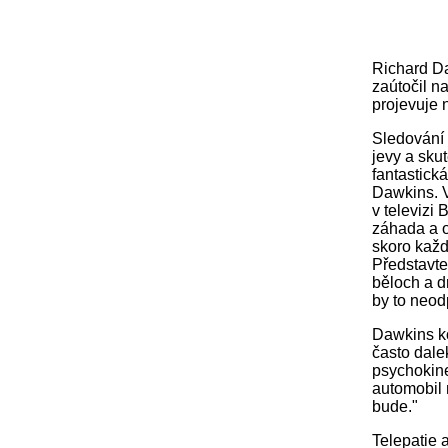
Richard Da
zaútočil n
projevuje n
Sledování 
jevy a sku
fantastická
Dawkins. V
v televizi
záhada a o 
skoro každ
Představte 
běloch a d
by to neod
Dawkins ko
často dale
psychokine
automobil 
bude."
Telepatie 