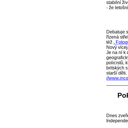
stabilní ž
- že letoš
Debatuje s
řízená stře
též
. Fotog
Nový více
Je na ní k
geografick
policistů, 
britských
starší děti
//www.inco
Pok
Dnes zveře
Independe