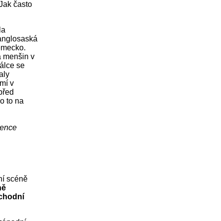
 Jak často
la
 anglosaská
Německo.
a menšin v
álce se
aly
emí v
 před
o to na
vence
dní scéně
ně
ýchodní