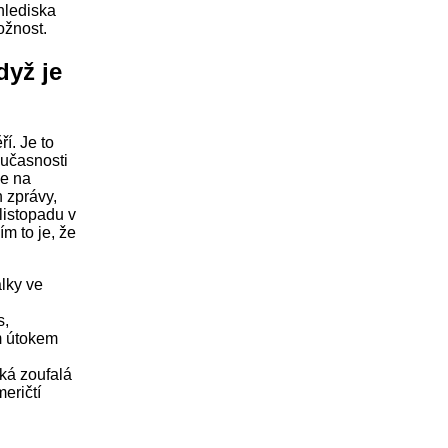
hlediska
ožnost.
dyž je
í. Je to
oučasnosti
ze na
n zprávy,
listopadu v
m to je, že
lky ve
s,
ým útokem
íká zoufalá
meričtí