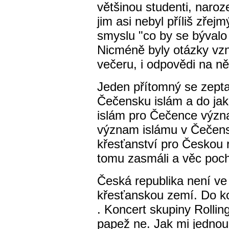
většinou studenti, naro
jim asi nebyl příliš zřej
smyslu "co by se bývalo
Nicméně byly otázky vz
večeru, i odpovědi na ně
Jeden přítomný se zeptal,
Čečensku islám a do jaké
islám pro Čečence význ
význam islámu v Čečensk
křesťanství pro Českou r
tomu zasmáli a věc pocho
Česká republika není ve 
křesťanskou zemí. Do k
. Koncert skupiny Rollin
papež ne. Jak mi jednou