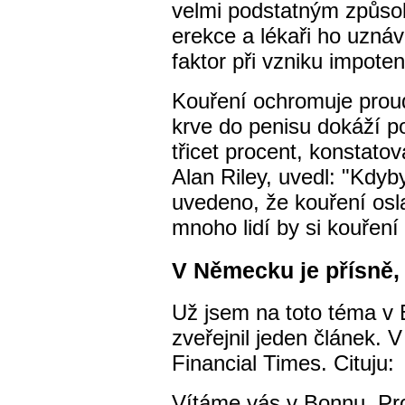
velmi podstatným způso
erekce a lékaři ho uzná
faktor při vzniku impote
Kouření ochromuje proud
krve do penisu dokáží p
třicet procent, konstato
Alan Riley, uvedl: "Kdyb
uvedeno, že kouření osl
mnoho lidí by si kouření
V Německu je přísně,
Už jsem na toto téma v 
zveřejnil jeden článek. V 
Financial Times. Cituju:
Vítáme vás v Bonnu. Pro