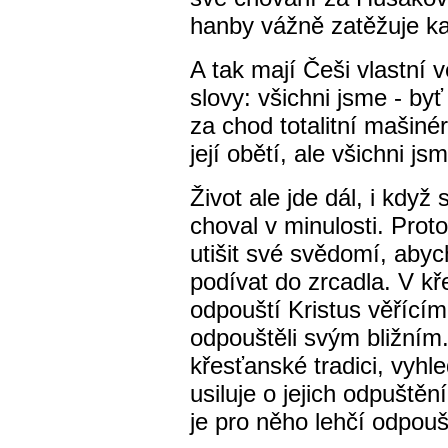
hanby vážně zatěžuje k
A tak mají Češi vlastní v
slovy: všichni jsme - byť
za chod totalitní mašiné
její obětí, ale všichni js
Život ale jde dál, i když 
choval v minulosti. Prot
utišit své svědomí, aby
podívat do zrcadla. V k
odpouští Kristus věřícím 
odpouštěli svým bližním.
křesťanské tradici, vyhled
usiluje o jejich odpuštěn
je pro něho lehčí odpouště