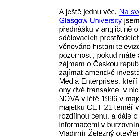
A ještě jednu věc.
Na sv
Glasgow University
jsem
přednášku v angličtině o
sdělovacích prostředcích
věnováno historii telev
pozornosti, pokud máte a
zájmem o Českou republ
zajímat americké invest
Media Enterprises, kteří 
ony dvě transakce, v ni
NOVA v létě 1996 v maje
majetku CET 21 téměř v 
rozdílnou cenu, a dále o
informacemi v burzovní
Vladimír Železný otevř