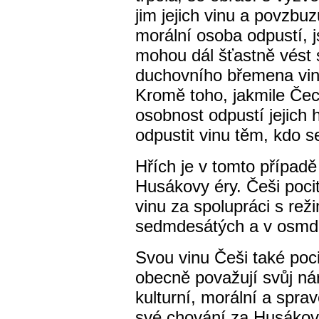
jim jejich vinu a povzbu
morální osoba odpustí, 
mohou dál šťastně vést 
duchovního břemena vin
Kromě toho, jakmile Če
osobnost odpustí jejich 
odpustit vinu těm, kdo s
Hřích je v tomto případ
Husákovy éry. Češi poci
vinu za spolupráci s re
sedmdesátých a v osmde
Svou vinu Češi také poci
obecně považují svůj ná
kulturní, morální a spra
své chování za Husákov