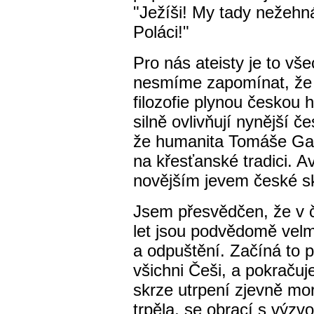
"Ježíši! My tady nežehná
Poláci!"
Pro nás ateisty je to vš
nesmíme zapomínat, že 
filozofie plynou českou h
silně ovlivňují nynější 
že humanita Tomáše Gar
na křesťanské tradici. A
novějším jevem české sk
Jsem přesvědčen, že v 
let jsou podvědomě velm
a odpuštění. Začíná to 
všichni Češi, a pokračuj
skrze utrpení zjevně mor
trpěla, se obrací s výzvo