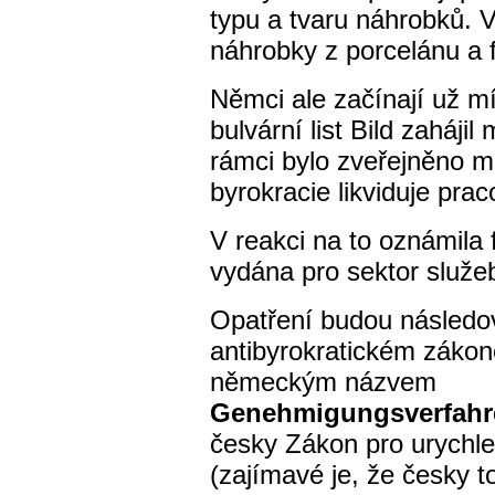
typu a tvaru náhrobků. 
náhrobky z porcelánu a f
Němci ale začínají už mí
bulvární list Bild zaháji
rámci bylo zveřejněno m
byrokracie likviduje praco
V reakci na to oznámila 
vydána pro sektor služe
Opatření budou následo
antibyrokratickém zákon
německým názvem
Genehmigungsverfahr
česky Zákon pro urychle
(zajímavé je, že česky to