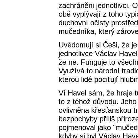
zachráněni jednotlivci.
obě vyplývají z toho ty
duchovní očisty prostře
mučedníka, který zárove
Uvědomují si Češi, že je 
jednotlivce Václav Have
že ne. Funguje to všec
Využívá to národní tra
kterou lidé pociťují hlub
Ví Havel sám, že hraje t
to z téhož důvodu. Jeho 
ovlivněna křesťanskou tr
bezpochyby příliš přiroze
pojmenoval jako "mučedni
kdyby si byl Václav Hav