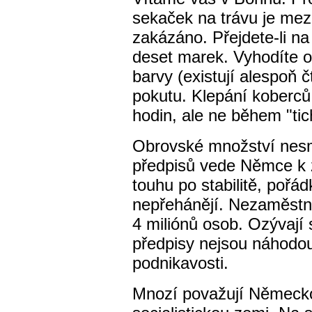
sekaček na trávu je mez
zakázáno. Přejdete-li n
deset marek. Vyhodíte 
barvy (existují alespoň č
pokutu. Klepání koberců
hodin, ale ne během "ti
Obrovské množství nesm
předpisů vede Němce k z
touhu po stabilitě, pořá
nepřehánějí. Nezaměstn
4 miliónů osob. Ozývají 
předpisy nejsou náhodo
podnikavosti.
Mnozí považují Německo