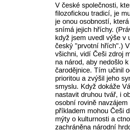
V české společnosti, kte
filozofickou tradicí, je
je onou osobností, která
snímá jejich hříchy. (Pr
když jsem uvedl výše v u
český "prvotní hřích".) V
všichni, vidí Češi zdroj 
na národ, aby nedošlo 
čarodějnice. Tím učinil 
prioritou a zvýšil jeho 
smyslu. Když dokáže Vá
nastavit druhou tvář, i 
osobní rovině navzájem
příkladem mohou Češi dá
mýty o kulturnosti a ctn
zachráněna národní hrdos