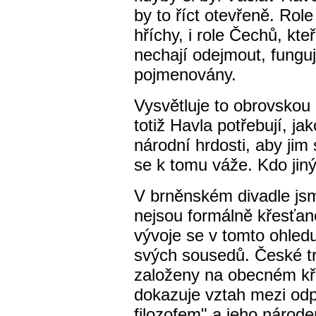
by to říct otevřeně. Ro
hříchy, i role Čechů, kt
nechají odejmout, funguj
pojmenovány.
Vysvětluje to obrovskou 
totiž Havla potřebují, ja
národní hrdosti, aby jim 
se k tomu váže. Kdo jiný 
V brněnském divadle jsme
nejsou formálně křesťan
vývoje se v tomto ohledu
svých sousedů. České tr
založeny na obecném kř
dokazuje vztah mezi odp
filozofem" a jeho národ