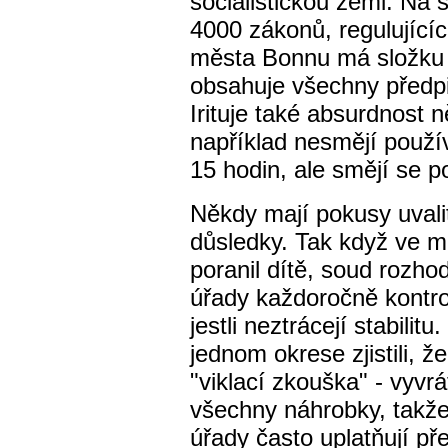
socialistickou zemi. Na 
4000 zákonů, regulujícíc
města Bonnu má složku a
obsahuje všechny předpis
Irituje také absurdnost 
například nesmějí použí
15 hodin, ale smějí se p
Někdy mají pokusy uvali
důsledky. Tak když ve m
poranil dítě, soud rozho
úřady každoročně kontro
jestli neztrácejí stabili
jednom okrese zjistili, 
"viklací zkouška" - vyvrá
všechny náhrobky, takže 
úřady často uplatňují pře