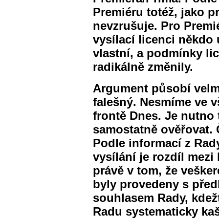
Premiéru totéž, jako 
nevzrušuje. Pro Premi
vysílací licenci někdo 
vlastní, a podmínky li
radikálně změnily.
Argument působí velmi 
falešný. Nesmíme ve v
frontě Dnes. Je nutno t
samostatně ověřovat. Č
Podle informací z Rady
vysílání je rozdíl mez
právě v tom, že vešker
byly provedeny s pře
souhlasem Rady, kdež
Radu systematicky kaš