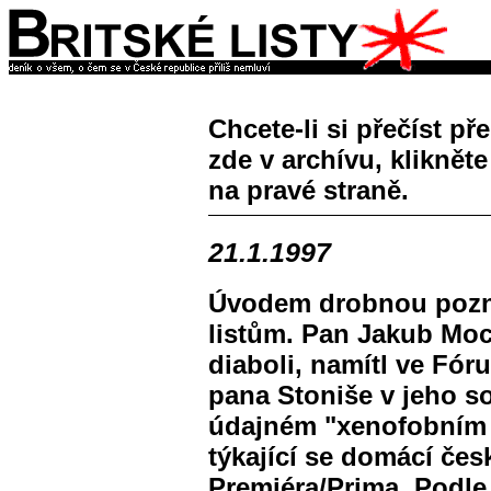
Chcete-li si přečíst př
zde v archívu, klikněte
na pravé straně.
21.1.1997
Úvodem drobnou pozn
listům. Pan Jakub Moc
diaboli, namítl ve Fó
pana Stoniše v jeho s
údajném "xenofobním 
týkající se domácí čes
Premiéra/Prima. Podle 