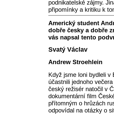
podnikatelské zájmy. Ji
připomínky a kritiku k to
Americký student Andr
dobře česky a dobře z
vás napsal tento podv
Svatý Václav
Andrew Stroehlein
Když jsme loni bydleli v
účastnili jednoho večer
český režisér natočil v 
dokumentární film České
přítomným o hrůzách rus
odpovídal na otázky o si