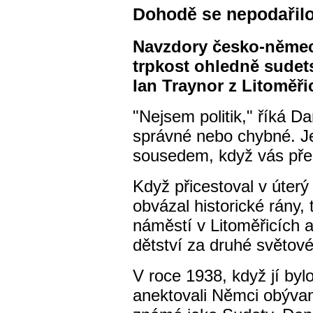
Dohodě se nepodařilo
Navzdory česko-němec
trpkost ohledně sudet
Ian Traynor z Litoměři
"Nejsem politik," říká D
správné nebo chybné. Je
sousedem, když vás před 
Když přicestoval v úter
obvázal historické rány, 
náměstí v Litoměřicích 
dětství za druhé světové
V roce 1938, když jí bylo
anektovali Němci obývan