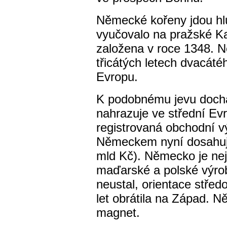
Německé kořeny jdou hl
vyučovalo na pražské Kar
založena v roce 1348. 
třicátých letech dvacáté
Evropu.
K podobnému jevu docház
nahrazuje ve střední Evr
registrovaná obchodní 
Německem nyní dosahuje 
mld Kč). Německo je ne
maďarské a polské výro
neustal, orientace stře
let obrátila na Západ. 
magnet.