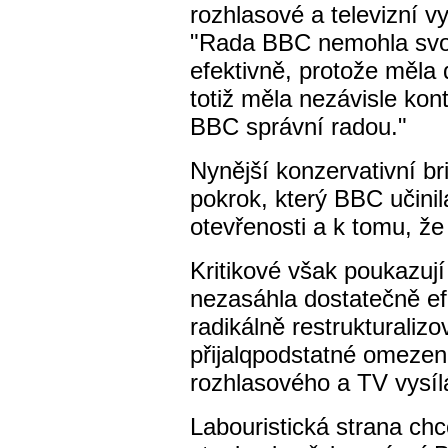
rozhlasové a televizní vys
"Rada BBC nemohla svou
efektivně, protože měla 
totiž měla nezávisle kon
BBC správní radou."
Nynější konzervativní br
pokrok, který BBC učini
otevřenosti a k tomu, že
Kritikové však poukazuj
nezasáhla dostatečně efe
radikálně restrukturalizov
přijalqpodstatné omezen
rozhlasového a TV vysíl
Labouristická strana chce