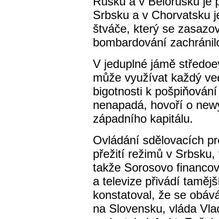
Rusku a v Bělorusku je 
Srbsku a v Chorvatsku j
štváče, který se zasazov
bombardování zachránil
V jeduplné jámě středoev
může využívat každý vedo
bigotnosti k pošpiňován
nenapadá, hovoří o new
západního kapitálu.
Ovládání sdělovacích pro
přežití režimů v Srbsku
takže Sorosovo financov
a televize přivádí tamějš
konstatoval, že se obává
na Slovensku, vláda Vla