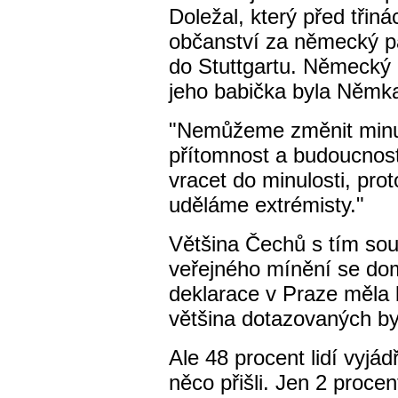
Doležal, který před třiná
občanství za německý pa
do Stuttgartu. Německý 
jeho babička byla Němk
"Nemůžeme změnit minu
přítomnost a budoucnos
vracet do minulosti, prot
uděláme extrémisty."
Většina Čechů s tím so
veřejného mínění se do
deklarace v Praze měla 
většina dotazovaných by
Ale 48 procent lidí vyjád
něco přišli. Jen 2 proce