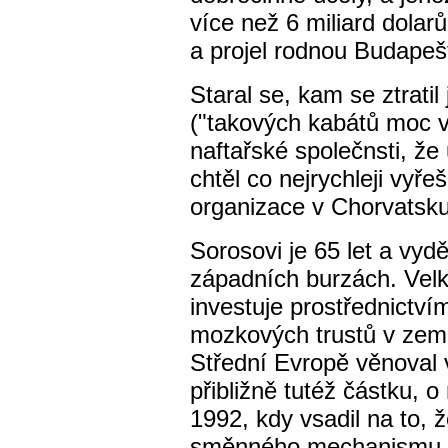
více než 6 miliard dolarů
a projel rodnou Budapeš
Staral se, kam se ztrati
("takových kabátů moc v 
naftařské společnsti, že
chtěl co nejrychleji vyřeš
organizace v Chorvatsku
Sorosovi je 65 let a vyd
západních burzách. Velk
investuje prostřednictv
mozkových trustů v zem
Střední Evropě věnoval v
přibližně tutéž částku, o 
1992, kdy vsadil na to, 
směnného mechanismu. 