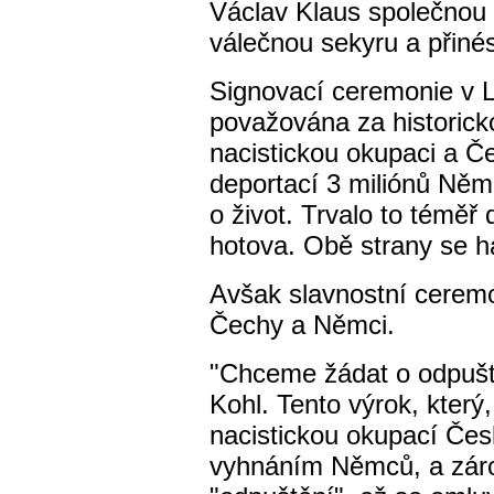
Václav Klaus společnou 
válečnou sekyru a přiné
Signovací ceremonie v L
považována za historick
nacistickou okupaci a Češ
deportací 3 miliónů Něm
o život. Trvalo to téměř
hotova. Obě strany se h
Avšak slavnostní ceremo
Čechy a Němci.
"Chceme žádat o odpuště
Kohl. Tento výrok, který,
nacistickou okupací Če
vyhnáním Němců, a zárov