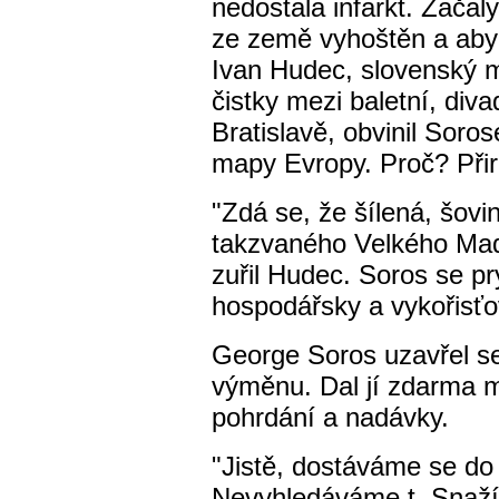
nedostala infarkt. Začal
ze země vyhoštěn a aby
Ivan Hudec, slovenský mi
čistky mezi baletní, divad
Bratislavě, obvinil Sor
mapy Evropy. Proč? Přir
"Zdá se, že šílená, šovi
takzvaného Velkého Maď
zuřil Hudec. Soros se p
hospodářsky a vykořisťov
George Soros uzavřel s
výměnu. Dal jí zdarma mi
pohrdání a nadávky.
"Jistě, dostáváme se do k
Nevyhledáváme t. Snaží