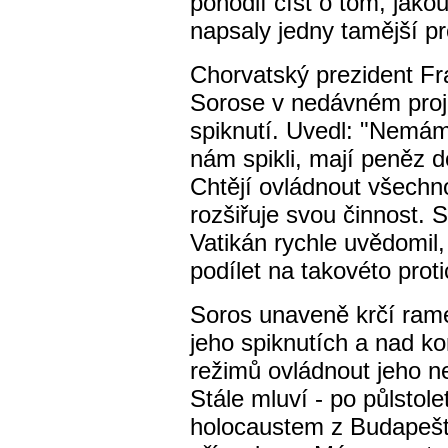
pohodlí číst o tom, jakou
napsaly jedny tamější pro
Chorvatský prezident F
Sorose v nedávném proj
spiknutí. Uvedl: "Nemáme
nám spikli, mají peněz d
Chtějí ovládnout všechn
rozšiřuje svou činnost. 
Vatikán rychle uvědomil,
podílet na takovéto proti
Soros unaveně krčí ram
jeho spiknutích a nad k
režimů ovládnout jeho n
Stále mluví - po půlstole
holocaustem z Budapešt