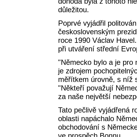
dohoda byla z tohoto hl
důležitou.
Poprvé vyjádřil politován
československým prezi
roce 1990 Václav Havel.
při utváření střední Evr
"Německo bylo a je pro ná
je zdrojem pochopitelnýc
měřítkem úrovně, s níž 
"Někteří považují Německ
za naše největší nebezp
Tato pečlivě vyjádřená 
oblasti napáchalo Němec
obchodování s Německem
ve prospěch Bonnu.