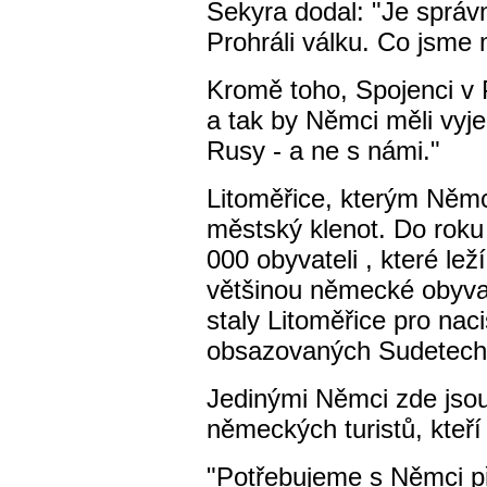
Sekyra dodal: "Je správ
Prohráli válku. Co jsme 
Kromě toho, Spojenci v 
a tak by Němci měli vyje
Rusy - a ne s námi."
Litoměřice, kterým Němci
městský klenot. Do roku
000 obyvateli , které le
většinou německé obyvat
staly Litoměřice pro nac
obsazovaných Sudetech
Jedinými Němci zde jsou
německých turistů, kteří
"Potřebujeme s Němci př