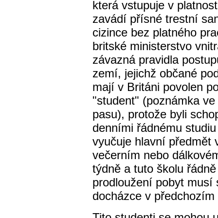
která vstupuje v platnos
zavádí přísné trestní sa
cizince bez platného pra
britské ministerstvo vni
závazná pravidla postup
zemí, jejichž občané pod
mají v Británi povolen po
"student" (poznámka ve 
pasu), protože byli schopn
denními řádnému studiu 
vyučuje hlavní předmět v
večerním nebo dálkovém)
týdně a tuto školu řádně
prodloužení pobyt musí s
docházce v předchozím 
Tito studenti se mohou u