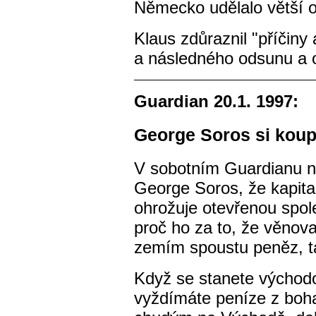
Německo udělalo větší o
Klaus zdůraznil "příčiny
a následného odsunu a o
Guardian 20.1. 1997:
George Soros si koup
V sobotním Guardianu nap
George Soros, že kapit
ohrožuje otevřenou spole
proč ho za to, že věnov
zemím spoustu peněz, ta
Když se stanete výcho
vyždímáte peníze z boha