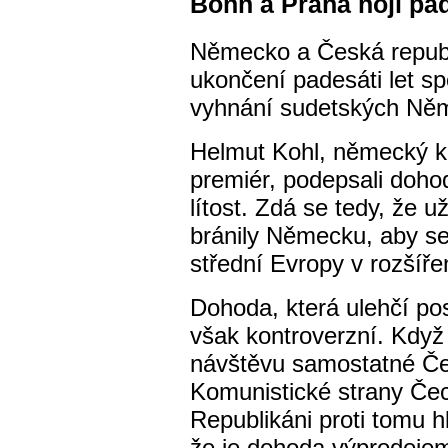
Bonn a Praha hojí pad
Německo a Česká republik
ukončení padesáti let sp
vyhnání sudetských Ně
Helmut Kohl, německý ka
premiér, podepsali dohod
lítost. Zdá se tedy, že u
bránily Německu, aby se
střední Evropy v rozšíře
Dohoda, která ulehčí pos
však kontroverzní. Když 
návštěvu samostatné Čes
Komunistické strany Čech
Republikáni proti tomu hl
že je dohoda výprodejem