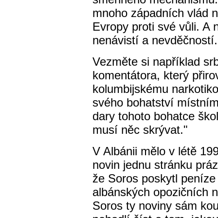
mnoho západních vlád n
Evropy proti své vůli. A 
nenávistí a nevděčností.
Vezměte si například sr
komentátora, který přir
kolumbijskému narkotiko
svého bohatství místním
dary tohoto bohatce ško
musí něc skrývat."
V Albánii mělo v létě 19
novin jednu stránku práz
že Soros poskytl peníze
albánských opozičních no
Soros ty noviny sám kou