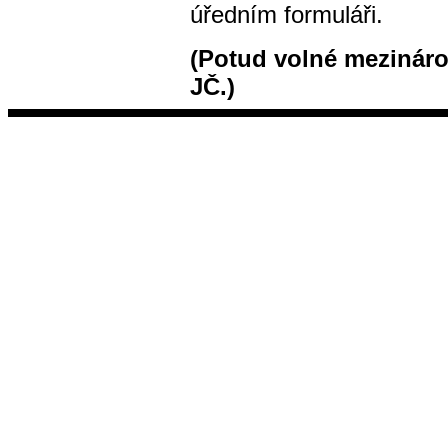
úředním formuláři.
(Potud volné mezinárod
JČ.)