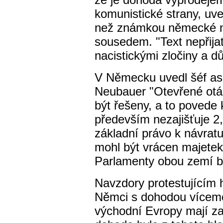
komunistické strany, uv
než známkou německé n
sousedem. "Text nepřijat
nacistickými zločiny a dů
V Německu uvedl šéf a
Neubauer "Otevřené otáz
být řešeny, a to povede
především nezajišťuje 2
základní právo k návratu
mohl být vrácen majetek
Parlamenty obou zemí bu
Navzdory protestujícím h
Němci s dohodou vícemé
východní Evropy mají za