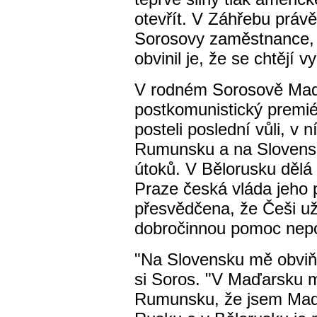
otevřít. V Záhřebu právě
Sorosovy zaměstnance, u
obvinil je, že se chtějí 
V rodném Sorosově Maďa
postkomunistický premié
posteli poslední vůli, v
Rumunsku a na Slovensk
útoků. V Bělorusku dělá
Praze česká vláda jeho 
přesvědčena, že Češi u
dobročinnou pomoc nepo
"Na Slovensku mě obviňu
si Soros. "V Maďarsku mě
Rumunsku, že jsem Maďar