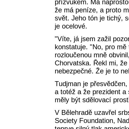
přízvukem. Má naprostou
že má peníze, a proto m
svět. Jeho tón je tichý, 
je ocelové.
"Víte, já jsem zažil po
konstatuje. "No, pro mě
rozloučenou mně obvinil
Chorvatska. Řekl mi, že 
nebezpečné. Že je to ne
Tudjman je přesvědčen, 
a totéž a že prezident a 
měly být sdělovací prost
V Bělehradě uzavřel srb
Society Foundation, Nad
teprve silný tlak americk