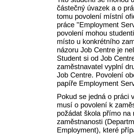
částečný úvazek a o prác
tomu povolení místní ofic
práce "Employment Serv
povolení mohou studenti 
místo u konkrétního zam
názoru Job Centre je ne
Student si od Job Centr
zaměstnavatel vyplní dru
Job Centre. Povolení ob
papíře Employment Serv
Pokud se jedná o práci v
musí o povolení k zaměs
požádat škola přímo na 
zaměstnanosti (Departm
Employment), které pří