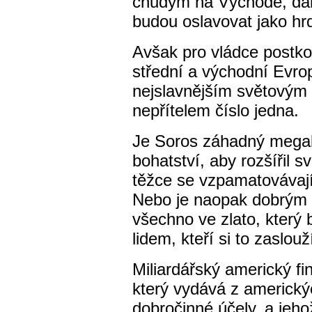
chudým na Východě, dal
budou oslavovat jako hrd
Avšak pro vládce postko
střední a východní Evr
nejslavnějším světovým
nepřítelem číslo jedna.
Je Soros záhadný megal
bohatství, aby rozšířil 
těžce se vzpamatovávaj
Nebo je naopak dobrým
všechno ve zlato, kter
lidem, kteří si to zaslouž
Miliardářský americký f
který vydává z americký
dobročinné účely, a je