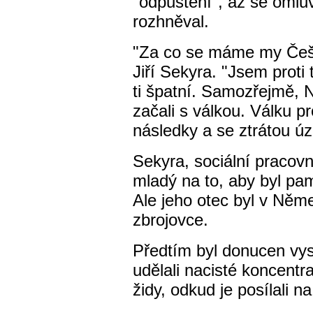
"odpuštění", až se omlu
rozhněval.
"Za co se máme my Češi 
Jiří Sekyra. "Jsem prot
ti špatní. Samozřejmě, Ně
začali s válkou. Válku pr
následky a se ztrátou ú
Sekyra, sociální pracovní
mladý na to, aby byl pam
Ale jeho otec byl v Něm
zbrojovce.
Předtím byl donucen vys
udělali nacisté koncentr
židy, odkud je posílali n