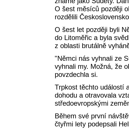
známé jako Sudety. Danil
O šest měsíců později o
rozdělili Československo
O šest let později byli N
do Litoměřic a byla svěd
z oblasti brutálně vyháně
"Němci nás vyhnali ze S
vyhnali my. Možná, že o
povzdechla si.
Trpkost těchto událostí
dohodu a otravovala vz
středoevropskými zeměm
Během své první návštěv
čtyřmi lety podepsali He