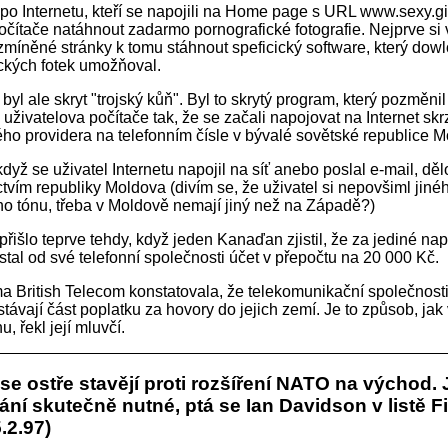
po Internetu, kteří se napojili na Home page s URL www.sexy.gi
očítače natáhnout zadarmo pornografické fotografie. Nejprve si
zmíněné stránky k tomu stáhnout speficický software, který dow
ckých fotek umožňoval.
byl ale skryt "trojský kůň". Byl to skrytý program, který pozměnil
 uživatelova počítače tak, že se začali napojovat na Internet skr
ého providera na telefonním čísle v bývalé sovětské republice M
dyž se uživatel Internetu napojil na síť anebo poslal e-mail, děl
ctvím republiky Moldova (divím se, že uživatel si nepovšiml jiné
o tónu, třeba v Moldově nemají jiný než na Západě?)
přišlo teprve tehdy, když jeden Kanaďan zjistil, že za jediné na
ostal od své telefonní společnosti účet v přepočtu na 20 000 Kč.
rma British Telecom konstatovala, že telekomunikační společnosti
távají část poplatku za hovory do jejich zemí. Je to způsob, jak
, řekl její mluvčí.
e ostře stavějí proti rozšíření NATO na východ. 
ání skutečně nutné, ptá se Ian Davidson v listě F
.2.97)