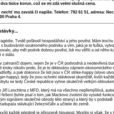
dva tisíce korun, což se mi zdá velmi slušná cena.
 nechť mu zavolá či napíše. Telefon: 792 61 51, adresa: Ne
00 Praha 4.
stávky...
tragédie. Tvrdě poškodí hospodářství a jeho pověst. Mám trochu
 s budováním soukromého podniku a vím, jaká je to fuška, vytvoři
govalo, aby měl podnik dobrou pověst, lidi mu věřili a od něho k
i o státu.
 v zahraničí dojem, nejen že je v ČR podvodná a neotevřená bur
é kroky nikoliv proto, že je to diktováno zájmem ekonomického 
dšofty, a pak dokonce že lidi jsou v ČR strike-happy (slovo utv
gger-happy), tedy že jsou ochotni stávkovat okamžitě, kvůli každé
obytu se tedy České republice vyhne skutečně velkým oblouke
 Jiří Leschtina z MFD, který má na všechno nepřemýšlivá, auto
í řešení (tuhle psal o tom, jak Mackovo zvolení do vysoké funkc
ým signálem skutečné obrody této strany) a který by v podstatě a
zadupala stávkující železničáře a učitele do země.
kvůli každé prkotině je přirozeně hloupost. Myslím si však, že v