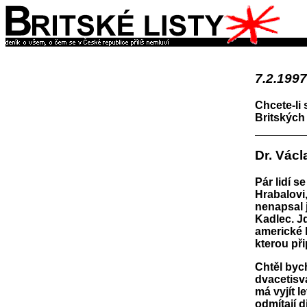
7.2.1997
Chcete-li 
Britských 
Dr. Václ
Pár lidí 
Hrabalovi,
nenapsal 
Kadlec. J
americké l
kterou př
Chtěl bych
dvacetisv
má vyjít l
odmítají 