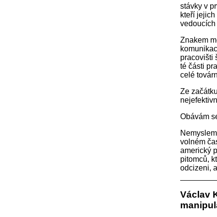
stávky v p
kteří jeji
vedoucích 
Znakem mod
komunikace
pracovišti
té části p
celé továr
Ze začátku
nejefektiv
Obávám se,
Nemysleme s
volném čase
americký p
pitomců, k
odcizeni, a
Václav 
manipula