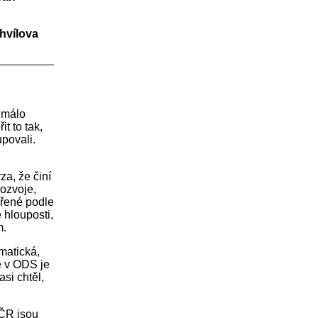
chvílova
 málo
t to tak,
upovali.
za, že činí
rozvoje,
ořené podle
 hlouposti,
m.
matická,
e v ODS je
si chtěl,
 ČR jsou