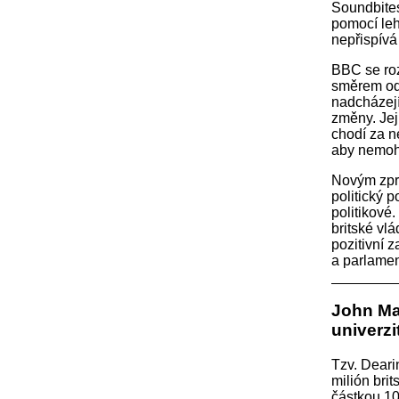
Soundbites 
pomocí leh
nepřispívá
BBC se roz
směrem od 
nadcházejí
změny. Její
chodí za n
aby nemohl
Novým zpra
politický 
politikové
britské vlá
pozitivní z
a parlament
John Ma
univerzi
Tzv. Deari
milión bri
částkou 10