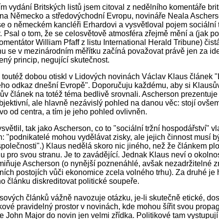
m vydání Britských listů jsem citoval z nedělního komentáře bri
 na Německo a středovýchodní Evropu, novináře Neala Aschers
e o německém kancléři Erhardovi a vysvětloval pojem sociální t
 Psal o tom, že se celosvětově atmosféra zřejmě mění a (jak 
mentátor William Pfaff z listu International Herald Tribune) čist
hu se v mezinárodním měřítku začíná považovat právě jen za ide
ný princip, negující skutečnost.
 toutéž dobou otiskl v Lidových novinách Václav Klaus článek 
eho odkaz dnešní Evropě". Doporučuju každému, aby si Klausů
v článek na totéž téma bedlivě srovnali. Ascherson prezentuje k
objektivní, ale hlavně nezávislý pohled na danou věc: stojí ovšem
vo od centra, a tím je jeho pohled ovlivněn.
větlil, tak jako Ascherson, co to "sociální tržní hospodářství" vl
: "podnikatelé mohou vydělávat zisky, ale jejich činnost musí b
polečnosti".) Klaus nedělá skoro nic jiného, než že článkem plo
 pro svou stranu. Je to zavádějící. Jednak Klaus neví o okolno
miňuje Ascherson (o nynější poznenáhlé, avšak nezadržitelné 
ích postojích vůči ekonomice zcela volného trhu). Za druhé je
o článku diskreditovat politické soupeře.
sových článků vážně navozuje otázku, je-li skutečně etické, dost
tikové pravidelný prostor v novinách, kde mohou šířit svou prop
še John Major do novin jen velmi zřídka. Politikové tam vystupují