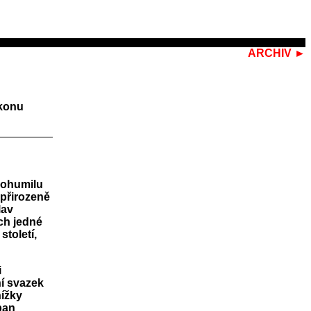
ARCHIV ►
ikonu
 Bohumilu
 přirozeně
lav
ch jedné
století,
i
í svazek
nížky
pan