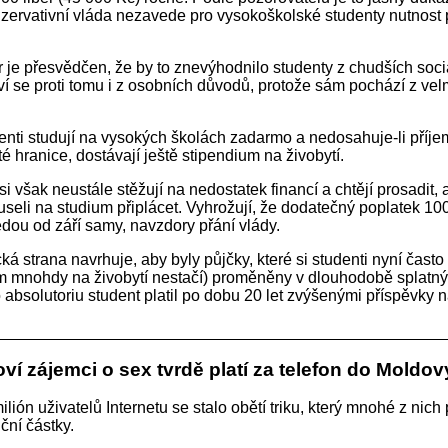
nzervativní vláda nezavede pro vysokoškolské studenty nutnost p
 je přesvědčen, že by to znevýhodnilo studenty z chudších soci
aví se proti tomu i z osobních důvodů, protože sám pochází z ve
udenti studují na vysokých školách zadarmo a nedosahuje-li příjem
té hranice, dostávají ještě stipendium na živobytí.
si však neustále stěžují na nedostatek financí a chtějí prosadit, 
useli na studium připlácet. Vyhrožují, že dodatečný poplatek 100
dou od září samy, navzdory přání vlády.
ká strana navrhuje, aby byly půjčky, které si studenti nyní často
m mnohdy na živobytí nestačí) proměněny v dlouhodobě splatný
o absolutoriu student platil po dobu 20 let zvýšenými příspěvky n
oví zájemci o sex tvrdě platí za telefon do Moldov
lión uživatelů Internetu se stalo obětí triku, který mnohé z nich p
ční částky.