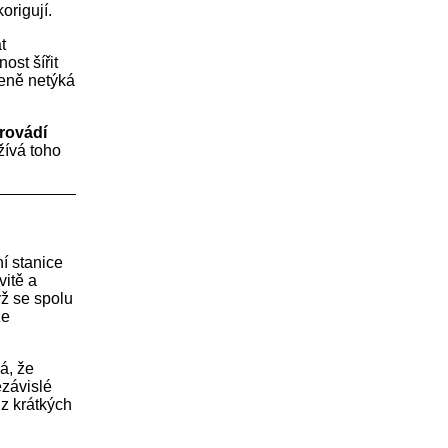
origují.
t
ost šířit
zeně netýká
rovádí
žívá toho
í stanice
vitě a
yž se spolu
ze
á, že
ezávislé
 z krátkých