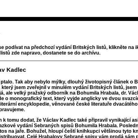
se podívat na předchozí vydání Britských listů, klikněte na 
listů zde napravo, dostanete se do archívu.
av Kadlec
se ptalo. Tak aby nebylo mýlky, dlouhý životopisný článek o
 který jsem zveřejnil v minulém vydání Britských listů, jsem
já, ale velký pražský odborník na Bohumila Hrabala, dr. Vác
de o monografický text, který vyjde anglicky ve dvou svazcí
iterární encyklopedie, věnované české literatuře dvacátého 
ipravujeme.
 k tomu dodat, že Václav Kadlec také připravil vynikající as
azkové vydání Sebraných spisů Bohumila Hrabala. Posledn
etos na jaře. Bohužel, hloupí čeští knihkupci většinou tyto k
distribuovat. Celé Hrabalovy Sebrané spisy vám prodá sám 