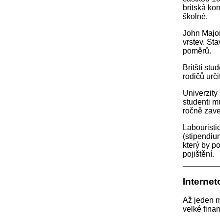
britská ko
školné.
John Major
vrstev. St
poměrů.
Britští st
rodičů urči
Univerzity 
studenti m
ročně zave
Labouristic
(stipendiu
který by p
pojištění.
Internet
Až jeden mi
velké finan