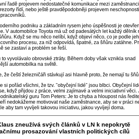
rvní řadě projevem nedostatečné komunikace mezi zaměstnanci 
ch rezorty řídí, nebo ještě pravděpodobněji projevem neschopnost
pracovníků.
erního podniku a základním rysem jeho úspěšnosti je otevřen
. V automobilce Toyota má už od padesátých let každý dělník
 šňůru. Když se mu něco nelíbí, když objeví něco, co je podle je
racovního procesu, za niž odpovídá, špatné, za šňůru zatáhne. P
ně se zastaví a problém se řeší.
 to vyvolávalo obrovské ztráty. Během doby však vznikla snad
nější automobilka na světě.
 že čeští železničáři stávkují asi hlavně proto, že nemají tu šňů
i pořád všichni, že tzv. "obyčejní lidé" jsou blbci. Obyčejní lid
, když přijdou z práce, velmi zajímavé a velmi iniciativní věci. 
odnikatelský guru Tom Peters: Je to chyba a hloupost nás ředite
teří nedokážeme motivovat naše zaměstnance, aby se v práci nec
le aby tam vyvíjeli takovou iniciativu, jakou vyvíjejí doma.
Klaus zneužívá svých článků v LN k nepokrytě
čnímu prosazování vlastních politických cílů