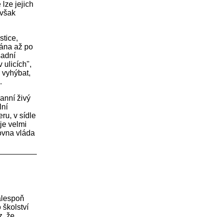
 lze jejich
 však
stice,
vána až po
sadní
 ulicích",
 vyhýbat,
.
anní živý
lní
ru, v sídle
 je velmi
rovna vláda
alespoň
 školství
z, že