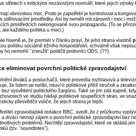
ve střetech s kritickými nezávislými novináři, které jejich výroky k
 mají obrovskou moc. Proto je zapotřebí je kontrolovat a korigova
i sdělovacími prostředky. Asi by neměli mít zároveň i moc i možn
cích prostředcích nekorigovaně svou propagandu. (To se přiro
, ale každého politika u moci.)
le hlavně je, že premiér v článku praví, že jeho strana vlastně
p
ou politiku sociálně tržního hospodářství, schválně však nepou
y ho nemohli "zneužít" političtí protivníci ODS. (??)
 eliminovat povrchní politické zpravodajství
nění diváků a posluchačů, které provedla rozhlasová a televizn
e, že lidem se nelíbí, mluví-li politikové příliš stručně a zkratko
li bez vysvětlení politického žargónu. Také se jim zdá trapné, kd
ozhovorech ve studiu hádají politikové soupeřících stran, ve sna
ticky přesvědčit voliče, že jejich strana je lepší.
 ředitel zpravodajské redakce BBC, uvedl, že z průzkumu vyplýv
 a diváci nemají zájem o povrchní politické zpravodajství bez n
dnotlivých problémů. Nechtějí zpravodajství, které se skládá jen
tiků (tzv. "soundbites").