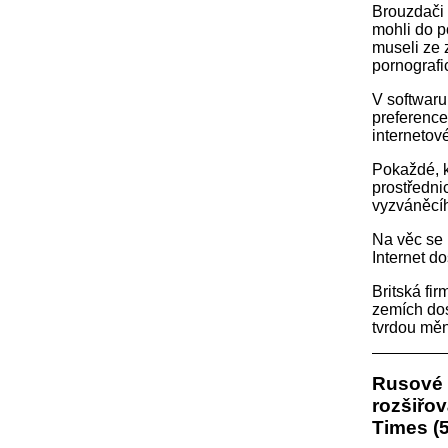
Brouzdači 
mohli do p
museli ze 
pornografi
V softwaru 
preference
internetov
Pokaždé, k
prostředni
vyzváněcíh
Na věc se 
Internet d
Britská fi
zemích dos
tvrdou měnu
Rusové s
rozšiřov
Times (5