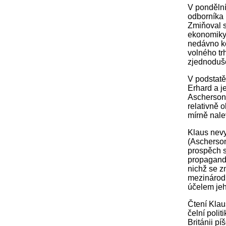
V pondělní
odborníka
Zmiňoval s
ekonomiky.
nedávno ko
volného tr
zjednoduše
V podstatě
Erhard a j
Aschersonů
relativně 
mírně nale
Klaus nevys
(Ascherson
prospěch s
propagandu
nichž se z
mezinárodn
účelem jeh
Čtení Klau
čelní poli
Británii pí