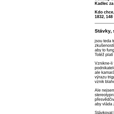
Kadlec za 
Kdo chce,
1832, 148 
Stávky, 
jsou teda 
zkušeností
aby to fun
Totéž platí 
Vznikne-li
podnikatel
ale kamará
výrazu tri
vznik blah
Ale nejsem
stereotypn
přesvědčiv
aby vláda 
Stávkovat 