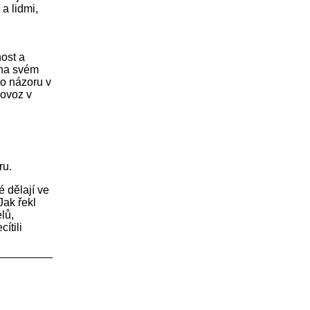
a lidmi,
i
ost a
 na svém
ho názoru v
rovoz v
ru.
é dělají ve
Jak řekl
lů,
ítili