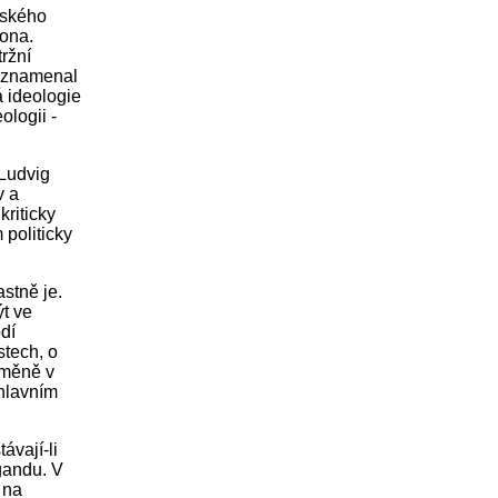
tského
ona.
ržní
poznamenal
á ideologie
ologii -
"Ludvig
v a
riticky
 politicky
astně je.
ýt ve
dí
stech, o
změně v
 hlavním
ávají-li
agandu. V
 na