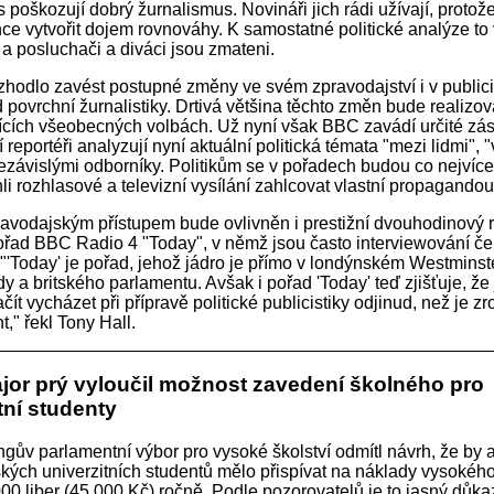
poškozují dobrý žurnalismus. Novináři jich rádi užívají, protože
ce vytvořit dojem rovnováhy. K samostatné politické analýze to
 a posluchači a diváci jsou zmateni.
hodlo zavést postupné změny ve svém zpravodajství i v publici
povrchní žurnalistiky. Drtivá většina těchto změn bude realizo
cích všeobecných volbách. Už nyní však BBC zavádí určité zá
 reportéři analyzují nyní aktuální politická témata "mezi lidmi", "v
ezávislými odborníky. Politikům se v pořadech budou co nejvíce
i rozhlasové a televizní vysílání zahlcovat vlastní propagandou
vodajským přístupem bude ovlivněn i prestižní dvouhodinový r
pořad BBC Radio 4 "Today", v němž jsou často interviewování če
. "'Today' je pořad, jehož jádro je přímo v londýnském Westminste
dy a britského parlamentu. Avšak i pořad 'Today' teď zjišťuje, že
ačít vycházet při přípravě politické publicistiky odjinud, než je z
," řekl Tony Hall.
jor prý vyloučil možnost zavedení školného pro
tní studenty
ngův parlamentní výbor pro vysoké školství odmítl návrh, že by 
tských univerzitních studentů mělo přispívat na náklady vysokého
00 liber (45 000 Kč) ročně. Podle pozorovatelů je to jasný důka