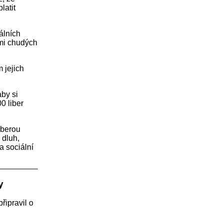
latit
álních
lmi chudých
 jejich
aby si
0 liber
 berou
 dluh,
a sociální
y
řipravil o