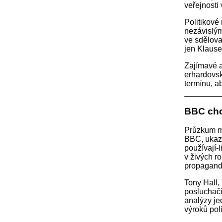
veřejnosti 
Politikové
nezávislým
ve sdělova
jen Klause
Zajímavé a
erhardovsk
termínu, ab
BBC chce
Průzkum mí
BBC, ukazuj
používají-
v živých r
propagandis
Tony Hall,
posluchači
analýzy je
výroků poli