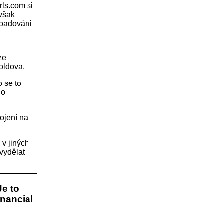
rls.com si
 však
loadování
ze
oldova.
o se to
ho
pojení na
 v jiných
 vydělat
Je to
inancial