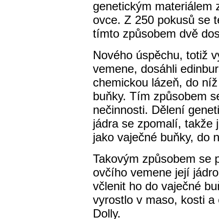
genetickým materiálem z
ovce. Z 250 pokusů se 
tímto způsobem dvě dos
Nového úspěchu, totiž v
vemene, dosáhli edinburšt
chemickou lázeň, do níž
buňky. Tím způsobem se 
nečinnosti. Dělení gene
jádra se zpomalí, takže
jako vaječné buňky, do 
Takovým způsobem se po
ovčího vemene její jádro
včlenit ho do vaječné bu
vyrostlo v maso, kosti a
Dolly.