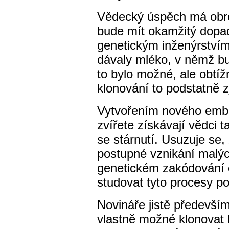
Vědecký úspěch má obro
bude mít okamžitý dopad
genetickým inženýrství
dávaly mléko, v němž bud
to bylo možné, ale obtí
klonování to podstatně 
Vytvořením nového embr
zvířete získávají vědci 
se stárnutí. Usuzuje se, 
postupné vznikání malýc
genetickém zakódování 
studovat tyto procesy p
Novináře jistě předevší
vlastně možné klonovat l