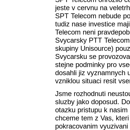
jeste v cervnu na veletr
SPT Telecom nebude podn
tudiz nase investice maj
Telecom neni pravdepob
Svycarsky PTT Telecom (
skupiny Unisource) pouzi
Svycarsku se provozovate
stejne podminky pro vs
dosahli jiz vyznamnych
vzniklou situaci resit v
Jsme rozhodnuti neustou
sluzby jako doposud. Do
otazku pristupu k nasim 
chceme tem z Vas, kteri
pokracovanim vyuzivani 