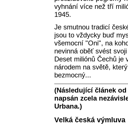
vyhnání více než tří mi
1945.
Je smutnou tradicí česk
jsou to vždycky buď myst
všemocní "Oni", na ko
nevinná oběť svést svoj
Deset miliónů Čechů je 
národem na světě, který
bezmocný...
(Následující článek o
napsán zcela nezávisl
Urbana.)
Velká česká výmluva