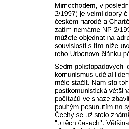
Mimochodem, v poslední
2/1997) je velmi dobrý 
českém národě a Chartě
zatím nemáme NP 2/1997 
můžete objednat na ad
souvislosti s tím níže u
toho Urbanova článku pá
Sedm polistopadových le
komunismus udělal lidem
mělo stačit. Namísto toh
postkomunistická většin
počítačů ve snaze zbav
pouhým posunutím na 
Čechy se už stalo znám
"o těch časech". Většin