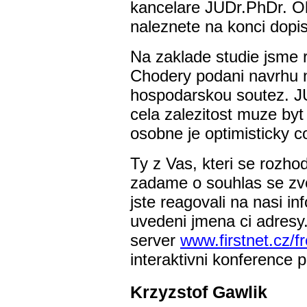
kancelare JUDr.PhDr. Ol
naleznete na konci dopis
Na zaklade studie jsme 
Chodery podani navrhu n
hospodarskou soutez. J
cela zalezitost muze byt
osobne je optimisticky c
Ty z Vas, kteri se rozho
zadame o souhlas se zve
jste reagovali na nasi i
uvedeni jmena ci adresy
server
www.firstnet.cz/f
interaktivni konference 
Krzyzstof Gawlik