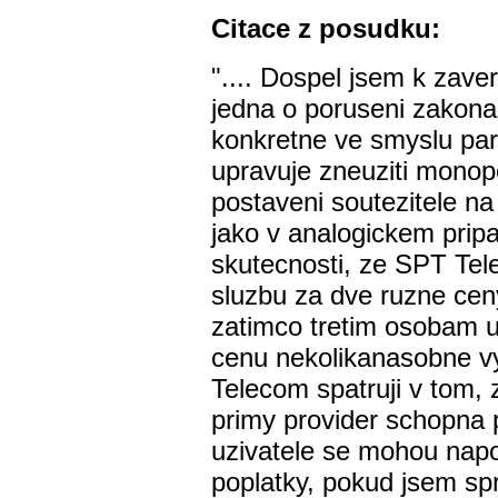
Citace z posudku:
".... Dospel jsem k zav
jedna o poruseni zakona
konkretne ve smyslu par
upravuje zneuziti monop
postaveni soutezitele na
jako v analogickem prip
skutecnosti, ze SPT Tel
sluzbu za dve ruzne cen
zatimco tretim osobam u
cenu nekolikanasobne v
Telecom spatruji v tom, z
primy provider schopna po
uzivatele se mohou napoj
poplatky, pokud jsem sp