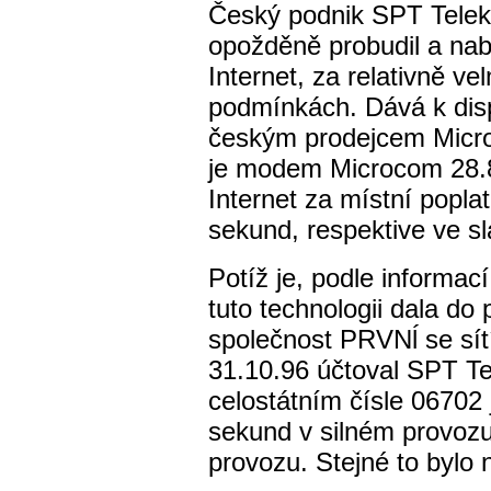
Český podnik SPT Telek
opožděně probudil a nab
Internet, za relativně v
podmínkách. Dává k dispo
českým prodejcem Mic
je modem Microcom 28.8
Internet za místní poplate
sekund, respektive ve s
Potíž je, podle informac
tuto technologii dala do
společnost PRVNĺ se sítí
31.10.96 účtoval SPT T
celostátním čísle 06702 
sekund v silném provoz
provozu. Stejné to bylo