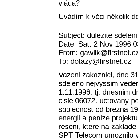
vláda?
Uvádím k věci několik 
Subject: dulezite sdeleni
Date: Sat, 2 Nov 1996 
From: gawlik@firstnet.cz
To: dotazy@firstnet.cz
Vazeni zakaznici, dne 3
sdeleno nejvyssim vede
1.11.1996, tj. dnesnim
cisle 06072. uctovany p
spolecnost od brezna 19
energii a penize projekt
reseni, ktere na zaklad
SPT Telecom umoznilo vy