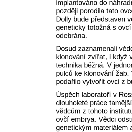
implantováno do náhradn
později porodila tato o
Dolly bude představen ve
geneticky totožná s ovcí
odebrána.
Dosud zaznamenali vědc
klonování zvířat, i když v
technika běžná. V jedno
pulců ke klonování žab.
podařilo vytvořit ovci z 
Úspěch laboratoří v Ross
dlouholeté práce tamější
vědcům z tohoto institut
ovčí embrya. Vědci odstr
genetickým materiálem a