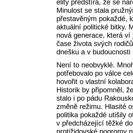
elity předstírá, že se na
Minulost se stala pruž
přestavěným pokaždé, kd
aktuální politické bitky
nová generace, která ví
čase života svých rodič
dnešku a v budoucnosti -
Není to neobvyklé. Mno
potřebovalo po válce ce
hovořit o vlastní kolabor
Historik by připomněl, ž
stalo i po pádu Rakousk
změně režimu. Hlasité o
politika pokaždé utišily 
v předcházející těžké do
protižidovské pogromy na