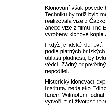
Klonování však povede 
Techniku by totiž bylo mo
realizovala vize z Čapko
anebo vize z filmu The B
vyrobeny klonové kopie A
I když je lidské klonov
podle platných britskýc
oblasti plodnosti, by byl
vědci. Žádný odpovědný 
nepodílel.
Historický klonovací exp
Institute, nedaleko Edin
Ianem Wilmotem, odňal 
vytvořil z ní životascho