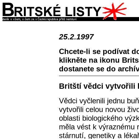
25.2.1997
Chcete-li se podívat do
klikněte na ikonu Brit
dostanete se do archí
Britští vědci vytvoři
Vědci vyčlenili jednu bu
vytvořili celou novou živ
oblasti biologického vý
měla vést k výraznému r
stárnutí, genetiky a lékař