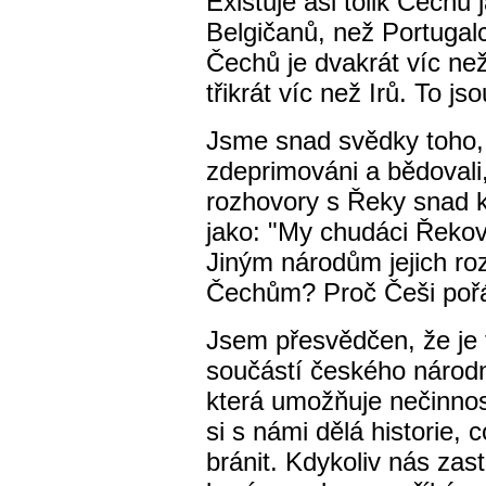
Existuje asi tolik Čechů
Belgičanů, než Portuga
Čechů je dvakrát víc než
třikrát víc než Irů. To jso
Jsme snad svědky toho,
zdeprimováni a bědovali
rozhovory s Řeky snad 
jako: "My chudáci Řekov
Jiným národům jejich ro
Čechům? Proč Češi pořád
Jsem přesvědčen, že je t
součástí českého národn
která umožňuje nečinnos
si s námi dělá historie
bránit. Kdykoliv nás zast