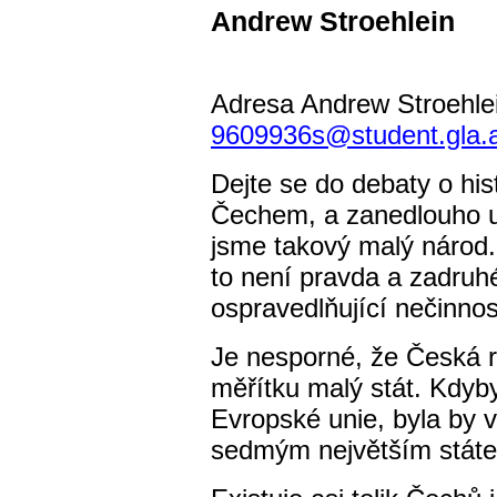
Andrew Stroehlein
Adresa Andrew Stroehlei
9609936s@student.gla.
Dejte se do debaty o his
Čechem, a zanedlouho u
jsme takový malý národ.
to není pravda a zadruhé
ospravedlňující nečinnos
Je nesporné, že Česká 
měřítku malý stát. Kdyby
Evropské unie, byla by v
sedmým největším státem