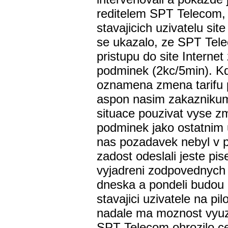
reditelem SPT Telecom,
stavajicich uzivatelu sit
se ukazalo, ze SPT Tele
pristupu do site Internet
podminek (2kc/5min). K
oznamena zmena tarifu 
aspon nasim zakaznikum
situace pouzivat vyse z
podminek jako ostatnim u
nas pozadavek nebyl v 
zadost odeslali jeste 
vyjadreni zodpovednych 
dneska a pondeli budou p
stavajici uzivatele na pi
nadale ma moznost vyuzi
SPT Telecom ohrozilo cel