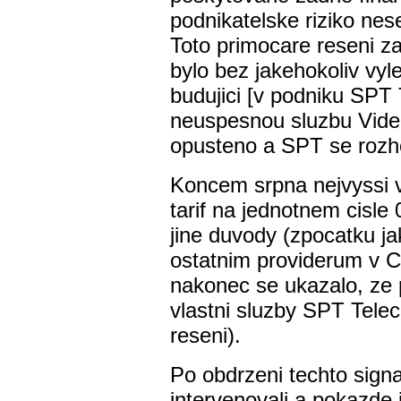
podnikatelske riziko nes
Toto primocare reseni 
bylo bez jakehokoliv vyl
budujici [v podniku SPT
neuspesnou sluzbu Videot
opusteno a SPT se rozho
Koncem srpna nejvyssi 
tarif na jednotnem cisl
jine duvody (zpocatku j
ostatnim providerum v CR
nakonec se ukazalo, ze
vlastni sluzby SPT Telec
reseni).
Po obdrzeni techto sig
intervenovali a pokazde 