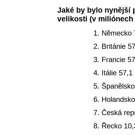
Jaké by bylo nynější
velikosti (v miliónech
1. Německo 
2. Británie 5
3. Francie 57
4. Itálie 57,1
5. Španělsko
6. Holandsko
7. Česká rep
8. Řecko 10,