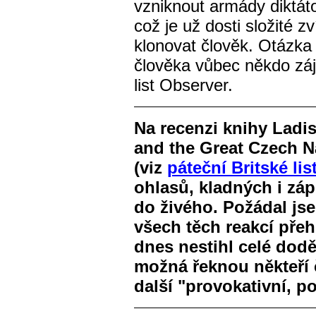
vzniknout armády diktát
což je už dosti složité z
klonovat člověk. Otázka 
člověka vůbec někdo zá
list Observer.
Na recenzi knihy Ladis
and the Great Czech N
(viz
páteční Britské lis
ohlasů, kladných i záp
do živého. Požádal jse
všech těch reakcí přehl
dnes nestihl celé doděl
možná řeknou někteří 
další "provokativní, po