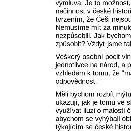
výmluva. Je to možnost,
nečinnost v české histori
tvrzením, že Češi nejsou
Nemusíme mít za minulost
nezpůsobili. Jak bychom
způsobit? Vždyť jsme ta
Veškerý osobní pocit vi
jednotlivce na národ, a p
vzhledem k tomu, že "m
odpovědnost.
Měli bychom rozbít mýt
ukazují, jak je tomu ve
využívat iluzi o malosti
abychom se vyhýbali ob
týkajícím se české histor