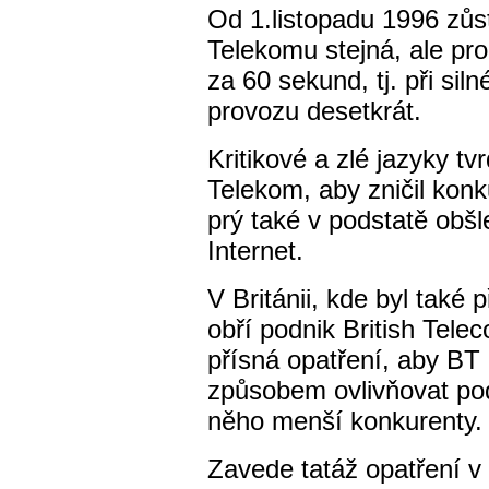
Od 1.listopadu 1996 zůs
Telekomu stejná, ale pr
za 60 sekund, tj. při sil
provozu desetkrát.
Kritikové a zlé jazyky tv
Telekom, aby zničil konk
prý také v podstatě obšl
Internet.
V Británii, kde byl také 
obří podnik British Tele
přísná opatření, aby B
způsobem ovlivňovat pod
něho menší konkurenty.
Zavede tatáž opatření v 