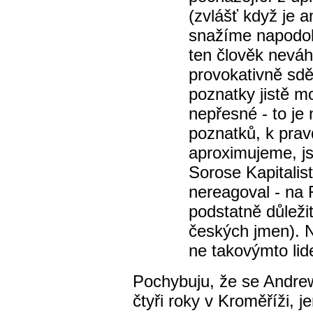
(zvlášť když je 
snažíme napodob
ten člověk nevá
provokativně sdě
poznatky jistě m
nepřesné - to j
poznatků, k pra
aproximujeme, j
Sorose Kapitalis
nereagoval - na 
podstatně důležit
českých jmen). N
ne takovýmto li
Pochybuju, že se Andrew 
čtyři roky v Kroměříži, j