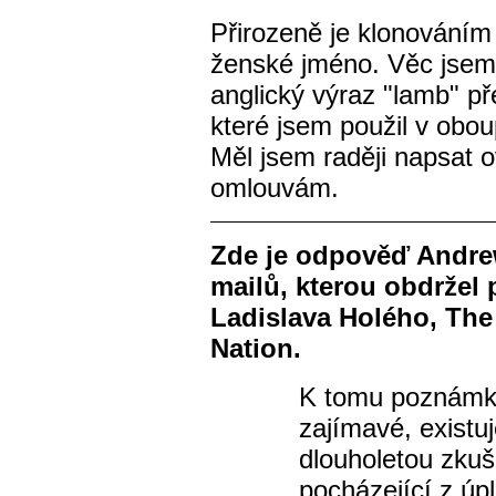
Přirozeně je klonováním
ženské jméno. Věc jsem
anglický výraz "lamb" p
které jsem použil v obo
Měl jsem raději napsat 
omlouvám.
Zde je odpověď Andrew
mailů, kterou obdržel 
Ladislava Holého, The 
Nation.
K tomu poznámku
zajímavé, existuj
dlouholetou zkuš
pocházející z úpl