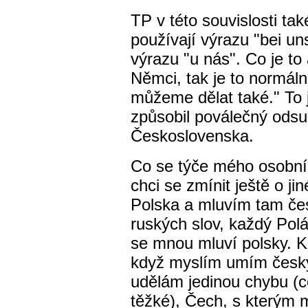
TP v této souvislosti ta
používají výrazu "bei uns
výrazu "u nás". Co je to
Němci, tak je to normální
můžeme dělat také." To j
způsobil poválečný odsu
Československa.
Co se týče mého osobníh
chci se zmínit ještě o ji
Polska a mluvím tam čes
ruských slov, každý Pol
se mnou mluví polsky. K
když myslím umím česky 
udělám jedinou chybu (c
těžké), Čech, s kterým 