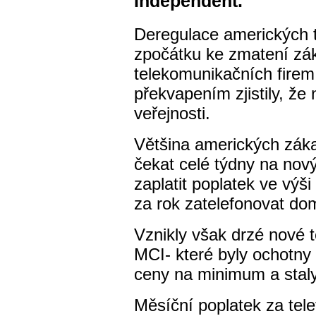
Independent.
Deregulace amerických t
zpočátku ke zmatení zá
telekomunikačních firem
překvapením zjistily, že
veřejnosti.
Většina amerických záka
čekat celé týdny na nov
zaplatit poplatek ve výši
za rok zatelefonovat do
Vznikly však drzé nové t
MCI- které byly ochotny 
ceny na minimum a stal
Měsíční poplatek za tele