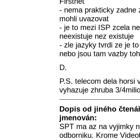
Firstnet
- nema prakticky zadne
mohli uvazovat
- je to mezi ISP zcela n
neexistuje nez existuje
- zle jazyky tvrdi ze je
nebo jsou tam vazby toh
D.
P.S. telecom dela horsi 
vyhazuje zhruba 3/4milio
Dopis od jiného čtenář
jmenován:
SPT ma az na vyjimky n
odborniku. Krome Video