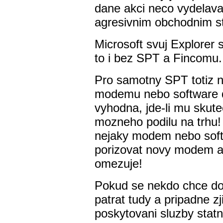
dane akci neco vydelav
agresivnim obchodnim s
Microsoft svuj Explorer 
to i bez SPT a Fincomu.
Pro samotny SPT totiz ne
modemu nebo software 
vyhodna, jde-li mu skut
mozneho podilu na trhu! 
nejaky modem nebo softw
porizovat novy modem a
omezuje!
Pokud se nekdo chce dob
patrat tudy a pripadne z
poskytovani sluzby sta