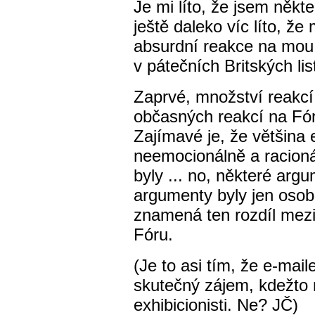
Je mi líto, že jsem někt
ještě daleko víc líto, že
absurdní reakce na mou 
v pátečních Britských lis
Zaprvé, množství reakcí
občasných reakcí na Fór
Zajímavé je, že většina
neemocionálně a racioná
byly ... no, některé arg
argumenty byly jen osobn
znamená ten rozdíl mezi 
Fóru.
(Je to asi tím, že e-mail
skutečný zájem, kdežto 
exhibicionisti. Ne? JČ)