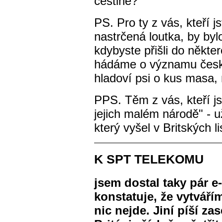
češtině?
PS. Pro ty z vás, kteří j
nastrčená loutka, by by
kdybyste přišli do někte
hádáme o významu české 
hladoví psi o kus masa,
PPS. Těm z vás, kteří js
jejich malém národě" - 
který vyšel v Britských l
K SPT TELEKOMU
jsem dostal taky pár e
konstatuje, že vytváří
nic nejde. Jiní píší z