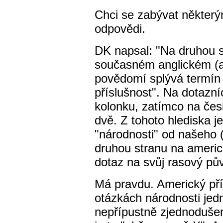
Chci se zabývat některý
odpovědi.
DK napsal: "Na druhou str
současném anglickém (
povědomí splývá termín 
příslušnost". Na dotazn
kolonku, zatímco na čes
dvě. Z tohoto hlediska 
"národnosti" od našeho 
druhou stranu na americ
dotaz na svůj rasový pů
Má pravdu. Americký pří
otázkách národnosti jed
nepřípustně zjednodušen