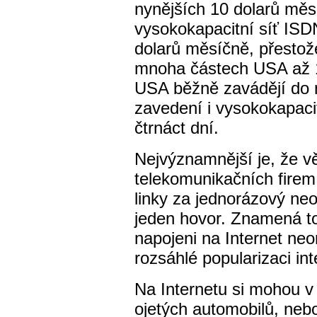
nynějších 10 dolarů měs
vysokokapacitní síť ISD
dolarů měsíčně, přestože
mnoha částech USA až 1
USA běžně zavádějí do 
zavedení i vysokokapaci
čtrnáct dní.
Nejvýznamnější je, že v
telekomunikačních firem 
linky za jednorázový ne
jeden hovor. Znamená to
napojeni na Internet ne
rozsáhlé popularizaci in
Na Internetu si mohou v 
ojetých automobilů, nebo