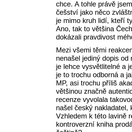
chce. A tohle právě jsem
češství jako něco zvlášt
je mimo kruh lidí, kteří 
Ano, tak to většina Čech
dokázali pravdivost mé
Mezi všemi těmi reakcem
nenašel jediný dopis od 
je lehce vysvětlitelné a 
je to trochu odborná a 
MP, asi trochu příliš ak
většinou značně autenti
recenze vyvolala takovo
našel český nakladatel, 
Vzhledem k této lavině re
kontroverzní kniha prodá