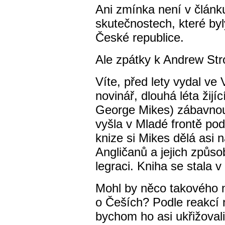
Ani zmínka není v článk
skutečnostech, které byl
České republice.
Ale zpátky k Andrew Stro
Víte, před lety vydal ve
novinář, dlouhá léta žij
George Mikes) zábavnou
vyšla v Mladé frontě po
knize si Mikes dělá asi 
Angličanů a jejich způ
legraci. Kniha se stala v 
Mohl by něco takového 
o Češích? Podle reakcí 
bychom ho asi ukřižovali