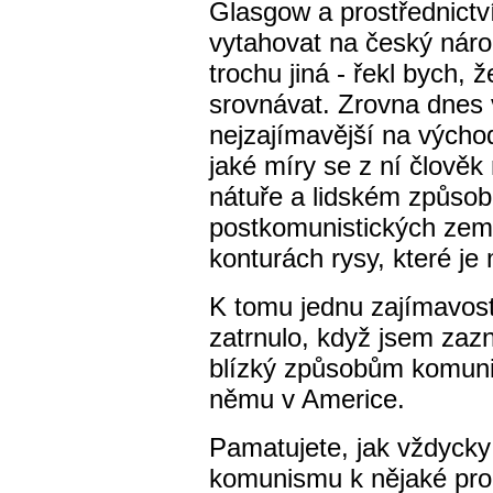
Glasgow a prostřednictv
vytahovat na český náro
trochu jiná - řekl bych, 
srovnávat. Zrovna dnes 
nejzajímavější na výcho
jaké míry se z ní člověk
nátuře a lidském způsob
postkomunistických zemí
konturách rysy, které je
K tomu jednu zajímavost
zatrnulo, když jsem zaz
blízký způsobům komunis
němu v Americe.
Pamatujete, jak vždycky
komunismu k nějaké pro