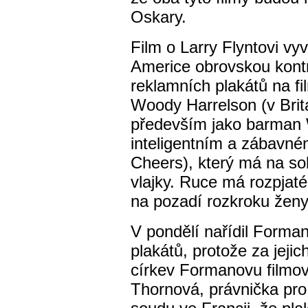
Oskary.
Film o Larry Flyntovi vyv
Americe obrovskou kontr
reklamních plakátů na fi
Woody Harrelson (v Brit
především jako barman 
inteligentním a zábavném
Cheers), který má na so
vlajky. Ruce má rozpjaté,
na pozadí rozkroku ženy
V pondělí nařídil Forman 
plakátů, protože za jeji
církev Formanovu filmov
Thornová, právnička pro 