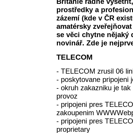
Británie řádně vyšetři
prostředky a profesion
zázemí (kde v ČR exis
amatérsky zveřejňovat 
se věci chytne nějaký
novinář. Zde je nejprv
TELECOM
- TELECOM zrusil 06 li
- poskytovane pripojeni j
- okruh zakazniku je tak
provoz
- pripojeni pres TELEC
zakoupenim WWWWebp
- pripojeni pres TELEC
proprietary