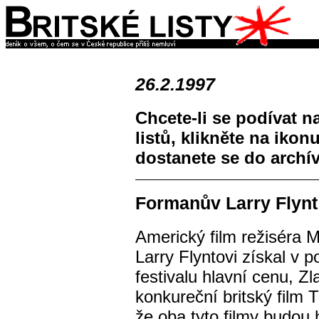
26.2.1997
Chcete-li se podívat n
listů, klikněte na ikon
dostanete se do archí
Formanův Larry Flynt 
Americký film režiséra 
Larry Flyntovi získal v 
festivalu hlavní cenu, Z
konkureční britský film 
že oba tyto filmy budou 