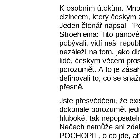
K osobním útokům. Mnoh
cizincem, který českým 
Jeden čtenář napsal: "P
Stroehleina: Tito pánové
pobývali, vidí naši repu
nezáleží na tom, jako dlo
lidé, českým věcem pro
porozumět. A to je zásah
definovali to, co se snaž
přesně.
Jste přesvědčeni, že exi
dokonale porozumět jedi
hluboké, tak nepopsateln
Nečech nemůže ani zda
POCHOPIL, o co jde, ať 