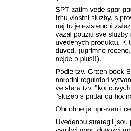
SPT zatim vede spor po
trhu vlastni sluzby, s p
nej to je existencni zale
vazal pouziti sve sluzby
uvedenych produktu. K t
duvod. (uprimne receno,
nejde o plus!!).
Podle tzv. Green book E
narodni regulatori vytvar
ve sfere tzv. "koncovych
"sluzeb s pridanou hodn
Obdobne je upraven i ce
Uvedenou strategii jsou p
vyrobci popr. dovozci m