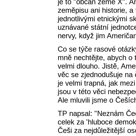
je to "občan země X". 
zeměpisu ani historie, a 
jednotlivými etnickými 
uznávané státní jednotc
nervy, když jim Američané
Co se týče rasové otázk
mně nechtějte, abych o t
velmi dlouho. Jistě, Amer
věc se zjednodušuje na č
je velmi trapná, jak mez
jsou v této věci nebezp
Ale mluvili jsme o Češíc
TP napsal: "Neznám Čech
celek za 'hluboce demokr
Češi za nejdůležitější os