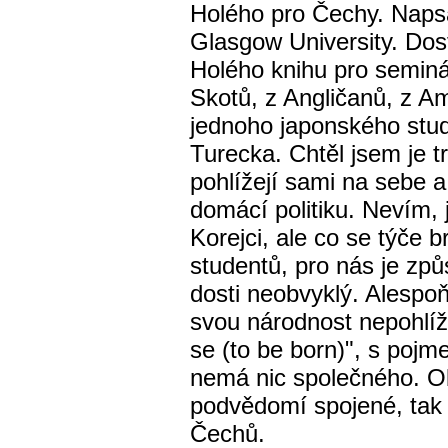
Holého pro Čechy. Naps
Glasgow University. Dos
Holého knihu pro seminář
Skotů, z Angličanů, z A
jednoho japonského stud
Turecka. Chtěl jsem je t
pohlížejí sami na sebe a
domácí politiku. Nevím, 
Korejci, ale co se týče 
studentů, pro nás je způ
dosti neobvyklý. Alespo
svou národnost nepohlížej
se (to be born)", s pojm
nemá nic společného. O
podvědomí spojené, tak 
Čechů.