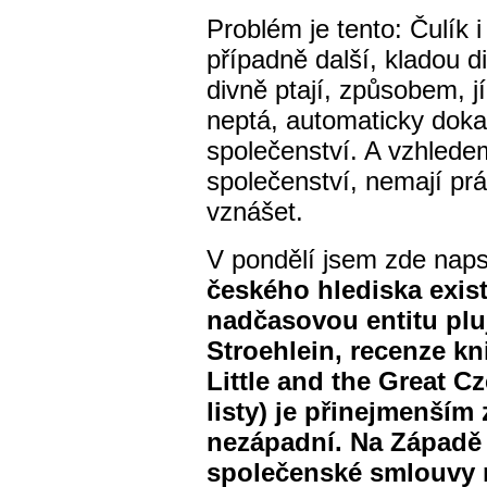
Problém je tento: Čulík i
případně další, kladou d
divně ptají, způsobem, 
neptá, automaticky doka
společenství. A vzhlede
společenství, nemají prá
vznášet.
V pondělí jsem zde naps
českého hlediska exist
nadčasovou entitu pluj
Stroehlein, recenze k
Little and the Great C
listy) je přinejmenším
nezápadní. Na Západě t
společenské smlouvy 