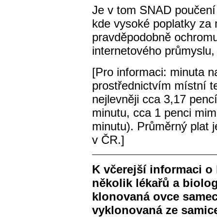
Je v tom SNAD poučení p
kde vysoké poplatky za 
pravděpodobně ochromuj
internetového průmyslu,
[Pro informaci: minuta n
prostřednictvím místní tel
nejlevněji cca 3,17 pencí
minutu, cca 1 penci mim
minutu). Průměrný plat j
v ČR.]
K včerejší informaci o
několik lékařů a biolo
klonovaná ovce samec
vyklonovaná ze samic