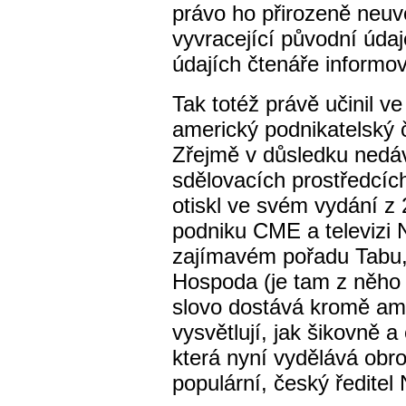
právo ho přirozeně neuveř
vyvracející původní údaj
údajích čtenáře informo
Tak totéž právě učinil 
americký podnikatelský
Zřejmě v důsledku nedáv
sdělovacích prostředcích 
otiskl ve svém vydání z 
podniku CME a televizi 
zajímavém pořadu Tabu, 
Hospoda (je tam z něho 
slovo dostává kromě ame
vysvětlují, jak šikovně a 
která nyní vydělává obr
populární, český ředite