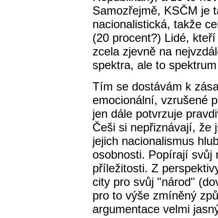
Samozřejmě, KSČM je ta
nacionalistická, takže c
(20 procent?) Lidé, kteří 
zcela zjevně na nejvzdál
spektra, ale to spektrum
Tím se dostávám k zása
emocionální, vzrušené p
jen dále potvrzuje prav
Češi si nepřiznávají, že j
jejich nacionalismus hlub
osobnosti. Popírají svůj
příležitosti. Z perspekt
city pro svůj "národ" (do
pro to výše zmíněný způ
argumentace velmi jas