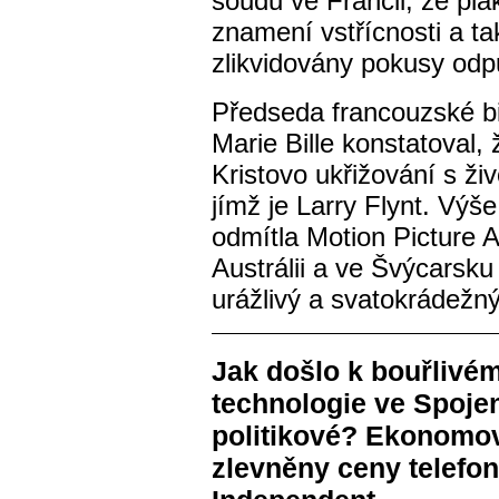
soudu ve Francii, že pl
znamení vstřícnosti a ta
zlikvidovány pokusy odpů
Předseda francouzské b
Marie Bille konstatoval,
Kristovo ukřižování s ž
jímž je Larry Flynt. Výš
odmítla Motion Picture A
Austrálii a ve Švýcarsku
urážlivý a svatokrádežný
Jak došlo k bouřlivém
technologie ve Spojen
politikové? Ekonomové
zlevněny ceny telefon