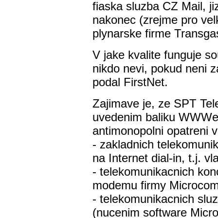
fiaska sluzba CZ Mail, j
nakonec (zrejme pro velk
plynarske firme Transgas
V jake kvalite funguje 
nikdo nevi, pokud neni 
podal FirstNet.
Zajimave je, ze SPT Te
uvedenim baliku WWWeb
antimonopolni opatreni ve
- zakladnich telekomunik
na Internet dial-in, t.j. 
- telekomunikacnich kon
modemu firmy Microcom
- telekomunikacnich slu
(nucenim software Micro