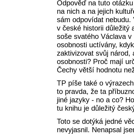
Odpověď na tuto otázku o
na nich a na jejich kultu
sám odpovídat nebudu. V
v české historii důležitý 
soše svatého Václava v 
osobnosti uctívány, kdyko
zaktivizovat svůj národ, 
osobnosti? Proč mají urč
Čechy větší hodnotu než 
TP píše také o výrazech 
to pravda, že ta příbuzn
jiné jazyky - no a co? H
tu knihu je důležitý česk
Toto se dotýká jedné vě
nevyjasnil. Nenapsal jse