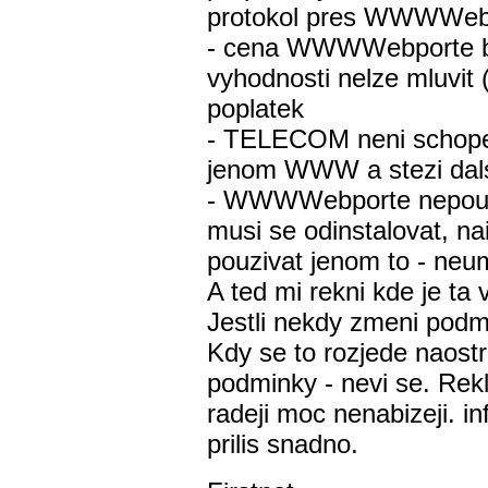
protokol pres WWWWebp
- cena WWWWebporte byl
vyhodnosti nelze mluvit
poplatek
- TELECOM neni schopen 
jenom WWW a stezi dals
- WWWWebporte nepouz
musi se odinstalovat, 
pouzivat jenom to - neum
A ted mi rekni kde je 
Jestli nekdy zmeni po
Kdy se to rozjede naostr
podminky - nevi se. Rek
radeji moc nenabizeji. in
prilis snadno.