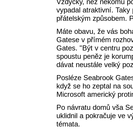
Vždycky, než někomu po
vypadal atraktivní. Taky
přátelským způsobem. Po
Máte obavu, že vás boha
Gatese v přímém rozhov
Gates. "Být v centru poz
spoustu peněz je korumpu
dávat neustále velký poz
Posléze Seabrook Gatese
když se ho zeptal na sou
Microsoft americký prot
Po návratu domů vša Sea
uklidnil a pokračuje ve 
témata.