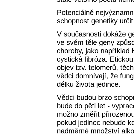
Potenciálně nejvýznamn
schopnost genetiky určit 
V současnosti dokáže gen
ve svém těle geny způso
choroby, jako například
cystická fibróza. Etickou
objev tzv. telomerů, těc
vědci domnívají, že fung
délku života jedince.
Vědci budou brzo schopn
bude do pěti let - vypra
možno změřit přirozenou
pokud jedinec nebude kou
nadměrné množství alko