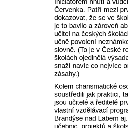
Iniciátorem hnutí a vůdčí
Červenka. Patří mezi prvn
dokazovat, že se ve ško
je to bavilo a zároveň ab
učitel na českých školác
učně povolení neznámkova
slovně. (To je v České r
školách ojedinělá výsada
snaží navíc co nejvíce 
zásahy.)
Kolem charismatické os
soustředili jak praktici, 
jsou učitelé a ředitelé pr
vlastní vzdělávací progr
Brandýse nad Labem aj.) 
učebnic, projektů a ško