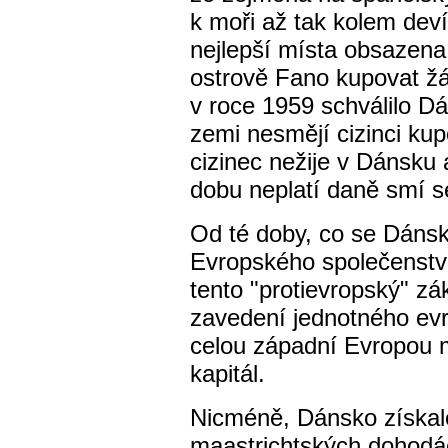
k moři až tak kolem devít
nejlepší místa obsazena
ostrově Fano kupovat ž
v roce 1959 schválilo D
zemi nesmějí cizinci kup
cizinec nežije v Dánsku 
dobu neplatí daně smí se
Od té doby, co se Dánsk
Evropského společenství
tento "protievropský" zá
zavedení jednotného evr
celou západní Evropou m
kapitál.
Nicméně, Dánsko získalo
maastrichtských dohodác