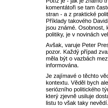
Potíž je - jak je známo tř
komentátoři se tam čast
stran - a z praktické pol
Příklady takového David
jsou známé. Osobnost, k
politiky, je v novinách v
Avšak, varuje Peter Pre
pozor. Každý případ zva
měla být o vazbách mezi 
informována.
Je zajímavé o těchto v
kontextu. Věděl bych al
seriózního politického t
který zjevně usiluje dosta
listu to však taky nevědí