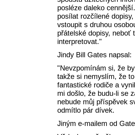
posléze daleko cennější
posílat rozčílené dopisy,
vstoupit s druhou osobou
přátelské dopisy, neboť t
interpretovat."
Jindy Bill Gates napsal:
"Nevzpomínám si, že byc
takže si nemyslím, že 
fantastické rodiče a vyn
mi došlo, že budu-li se 
nebude můj příspěvek s
odmítlo pár dívek.
Jiným e-mailem od Gate