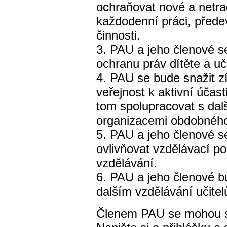
ochraňovat nové a netrad
každodenní práci, přede
činnosti.
3. PAU a jeho členové 
ochranu práv dítěte a uči
4. PAU se bude snažit z
veřejnost k aktivní účas
tom spolupracovat s dal
organizacemi obdobnéh
5. PAU a jeho členové s
ovlivňovat vzdělávací pol
vzdělávání.
6. PAU a jeho členové b
dalším vzdělávání učitelů
Členem PAU se mohou stá