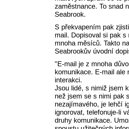
zaměstnance. To snad n
Seabrook.
S překvapením pak zjist
mail. Dopisoval si pak 
mnoha měsíců. Takto na
Seabrookův úvodní dopi
"E-mail je z mnoha dův
komunikace. E-mail ale
interakci.
Jsou lidé, s nimiž jsem
než jsem se s nimi pak s
nezajímavého, je lehčí i
ignorovat, telefonuje-l
druhy komunikace. Umo
spoustu užitečných info