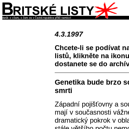
4.3.1997
Chcete-li se podívat n
listů, klikněte na ikon
dostanete se do archí
Genetika bude brzo s
smrti
Západní pojišťovny a so
mají v současnosti vážné
dramatický pokrok v obla
stále většího počtu nemo