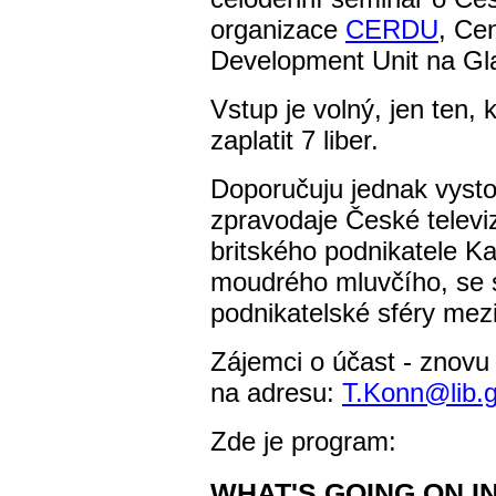
organizace
CERDU
, Ce
Development Unit na Gla
Vstup je volný, jen ten, 
zaplatit 7 liber.
Doporučuju jednak vysto
zpravodaje České televi
britského podnikatele Ka
moudrého mluvčího, se 
podnikatelské sféry me
Zájemci o účast - znovu 
na adresu:
T.Konn@lib.g
Zde je program:
WHAT'S GOING ON I