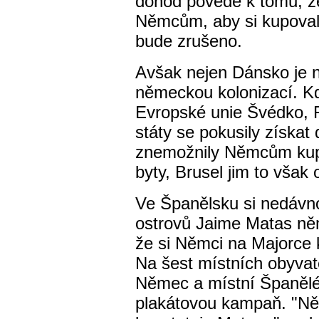
dohod povede k tomu, že
Němcům, aby si kupovali
bude zrušeno.
Avšak nejen Dánsko je n
německou kolonizací. K
Evropské unie Švédko, 
státy se pokusily získat
znemožnily Němcům kup
byty, Brusel jim to však 
Ve Španělsku si nedávno
ostrovů Jaime Matas ně
že si Němci na Majorce 
Na šest místních obyvat
Němec a místní Španělé 
plakátovou kampaň. "Něm