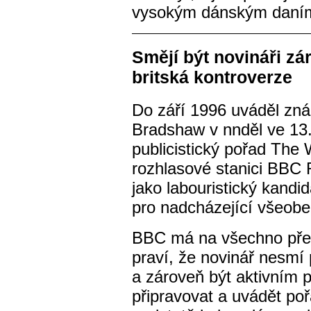
vysokým dánským daní
Smějí být novináři zá
britská kontroverze
Do září 1996 uváděl zná
Bradshaw v nnděl ve 13
publicistický pořad The
rozhlasové stanici BBC 
jako labouristický kandi
pro nadcházející všeobe
BBC má na všechno pře
praví, že novinář nesmí p
a zároveň být aktivním p
připravovat a uvádět po