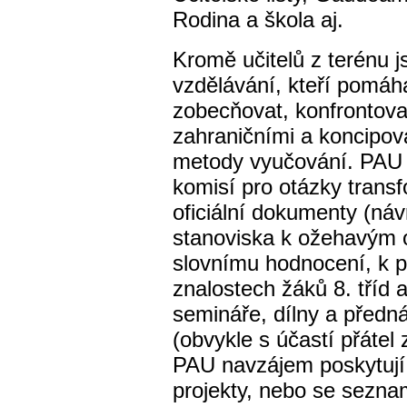
Rodina a škola aj.
Kromě učitelů z terénu j
vzdělávání, kteří pomáha
zobecňovat, konfrontovat
zahraničními a koncipova
metody vyučování. PAU 
komisí pro otázky transf
oficiální dokumenty (ná
stanoviska k ožehavým 
slovnímu hodnocení, k 
znalostech žáků 8. tříd 
semináře, dílny a předná
(obvykle s účastí přátel
PAU navzájem poskytují 
projekty, nebo se sezn