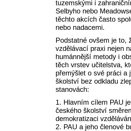
tuzemskými i zahraničním
Selbyho nebo Meadowse
těchto akcích často spol
nebo nadacemi.
Podstatné ovšem je to, 
vzdělávací praxi nejen na
humánnější metody i obs
těch vrstev učitelstva, 
přemýšlet o své práci a 
školství bez odkladu zle
stanovách:
1. Hlavním cílem PAU j
českého školství směrem 
demokratizaci vzděláván
2. PAU a jeho členové bu