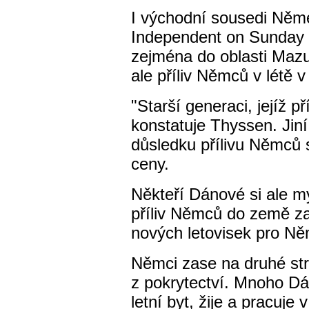
I východní sousedi Něme
Independent on Sunday 
zejména do oblasti Mazu
ale příliv Němců v létě 
"Starší generaci, jejíž p
konstatuje Thyssen. Jiní
důsledku přílivu Němců s
ceny.
Někteří Dánové si ale my
příliv Němců do země za
nových letovisek pro Ně
Němci zase na druhé st
z pokrytectví. Mnoho Dá
letní byt, žije a pracuje 