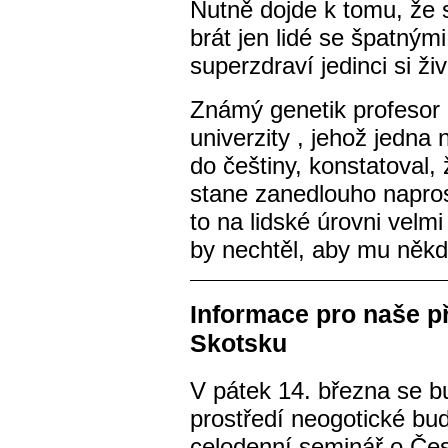
Nutně dojde k tomu, že si
brát jen lidé se špatným
superzdraví jedinci si ži
Známý genetik profesor
univerzity , jehož jedna
do češtiny, konstatoval, 
stane zanedlouho napros
to na lidské úrovni velm
by nechtěl, aby mu někd
Informace pro naše př
Skotsku
V pátek 14. března se b
prostředí neogotické bu
celodenní seminář o Čes