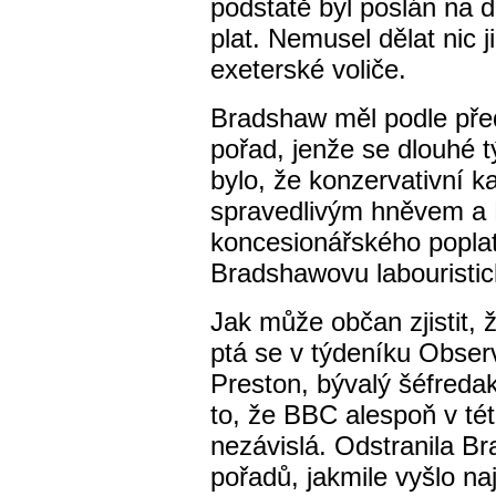
podstatě byl poslán na 
plat. Nemusel dělat nic 
exeterské voliče.
Bradshaw měl podle před
pořad, jenže se dlouhé 
bylo, že konzervativní k
spravedlivým hněvem a 
koncesionářského poplat
Bradshawovu labouristic
Jak může občan zjistit, 
ptá se v týdeníku Observ
Preston, bývalý šéfredak
to, že BBC alespoň v tét
nezávislá. Odstranila Br
pořadů, jakmile vyšlo na