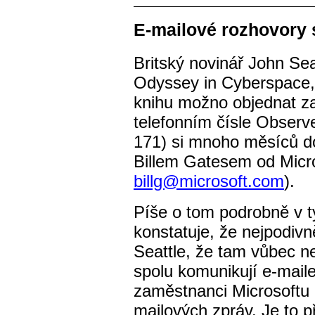
E-mailové rozhovory 
Britský novinář John Se
Odyssey in Cyberspace, 
knihu možno objednat za
telefonním čísle Observe
171) si mnoho měsíců do
Billem Gatesem od Micro
billg@microsoft.com
).
Píše o tom podrobně v 
konstatuje, že nejpodivně
Seattle, že tam vůbec n
spolu komunikují e-mail
zaměstnanci Microsoftu 
mailových zpráv. Je to p