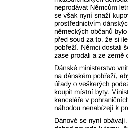
neprodávat Němcům letn
se však nyní snaží kupo
prostřednictvím dánskýc
německých občanů bylo
před soud za to, že si i
pobřeží. Němci dostali 
zase prodali a ze země o
Dánské ministerstvo vnit
na dánském pobřeží, aby
úřady o veškerých pode
koupit místní byty. Minist
kanceláře v pohraničníc
náhodou nenabízejí k pr
Dánové se nyní obávají,