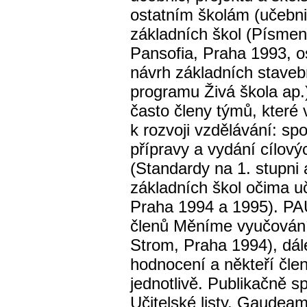
ostatním školám (učebnic
základních škol (Písme
Pansofia, Praha 1993, o
návrh základních stave
programu Živá škola ap.)
často členy týmů, které 
k rozvoji vzdělávání: sp
přípravy a vydání cílov
(Standardy na 1. stupni 
základních škol očima uč
Praha 1994 a 1995). PAU
členů Měníme vyučován
Strom, Praha 1994), dál
hodnocení a někteří člen
jednotlivě. Publikačně 
Učitelské listy, Gaudeam