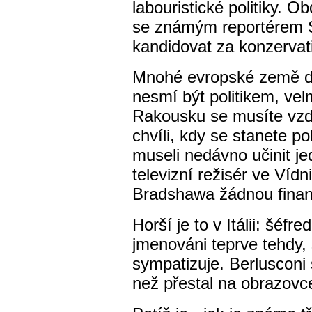
labouristické politiky. O
se známým reportérem S
kandidovat za konzervati
Mnohé evropské země dod
nesmí být politikem, ve
Rakousku se musíte vzdá
chvíli, kdy se stanete p
museli nedávno učinit je
televizní režisér ve Vídn
Bradshawa žádnou finan
Horší je to v Itálii: šéfr
jmenováni teprve tehdy, sc
sympatizuje. Berlusconi 
než přestal na obrazovce