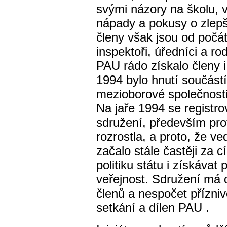
svými názory na školu, 
nápady a pokusy o zlepš
členy však jsou od počát
inspektoři, úředníci a r
PAU rádo získalo členy 
1994 bylo hnutí součás
mezioborové společnosti
Na jaře 1994 se registr
sdružení, především prot
rozrostla, a proto, že v
začalo stále častěji za c
politiku státu i získávat 
veřejnost. Sdružení má 
členů a nespočet příznivc
setkání a dílen PAU .