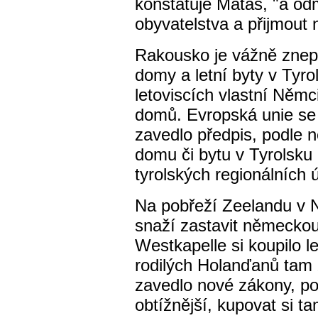
konstatuje Matas, "a odm
obyvatelstva a přijmout 
Rakousko je vážně znepo
domy a letní byty v Tyro
letoviscích vlastní Němc
domů. Evropská unie se
zavedlo předpis, podle 
domu či bytu v Tyrolsku 
tyrolských regionálních 
Na pobřeží Zeelandu v 
snaží zastavit německo
Westkapelle si koupilo l
rodilých Holanďanů tam ž
zavedlo nové zákony, po
obtížnější, kupovat si t