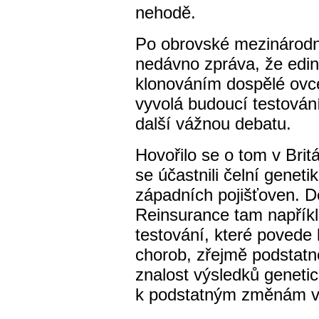
nehodě.
Po obrovské mezinárodní
nedávno zpráva, že edinb
klonováním dospělé ovce
vyvolá budoucí testování
další vážnou debatu.
Hovořilo se o tom v Brit
se účastnili čelní geneti
západních pojišťoven. 
Reinsurance tam napříkl
testování, které povede
chorob, zřejmě podstatně
znalost výsledků geneti
k podstatným změnám v 