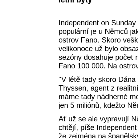
Independent on Sunday p
populární je u Němců ja
ostrov Fano. Skoro veške
velikonoce už bylo obsa
sezóny dosahuje počet n
Fano 100 000. Na ostrov
"V létě tady skoro Dána 
Thyssen, agent z realitn
máme tady nádherné moř
jen 5 miliónů, kdežto N
Ať už se ale vypravují N
chtějí, píše Independent
že zejména na španělský