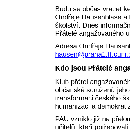
Budu se občas vracet ke
Ondřeje Hausenblase a 
školství. Dnes informačn
Přátelé angažovaného u
Adresa Ondřeje Hausenb
hausen@praha1.ff.cuni.
Kdo jsou Přátelé ang
Klub přátel angažovanéh
občanské sdružení, jeho
transformaci českého ško
humanizaci a demokratiz
PAU vzniklo již na přelo
učitelů, kteří potřeboval