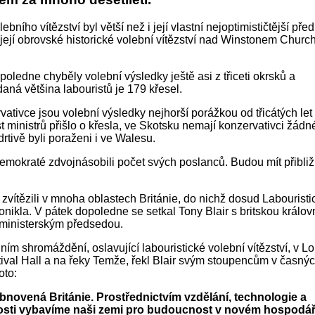
bního vítězství byl větší než i její vlastní nejoptimističtější pře
 její obrovské historické volební vítězství nad Winstonem Church
poledne chyběly volební výsledky ještě asi z třiceti okrsků a
aná většina labouristů je 179 křesel.
vativce jsou volební výsledky nejhorší porážkou od třicátých le
est ministrů přišlo o křesla, ve Skotsku nemají konzervativci žád
rtivě byli poraženi i ve Walesu.
demokraté zdvojnásobili počet svých poslanců. Budou mít přibli
 zvítězili v mnoha oblastech Británie, do nichž dosud Labouristi
onikla. V pátek dopoledne se setkal Tony Blair s britskou králov
ministerským předsedou.
lním shromáždění, oslavující labouristické volební vítězství, v L
ival Hall a na řeky Temže, řekl Blair svým stoupencům v časný
oto:
bnovená Británie. Prostřednictvím vzdělání, technologie a
osti vybavíme naši zemi pro budoucnost v novém hospodá