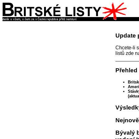
Update 
Chcete-li s
listů zde 
Přehled
Brits
Ameri
Stávk
(aktu
Výsledk
Nejnověj
Bývalý b