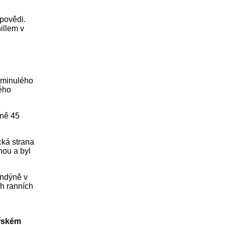
dpovědi.
illem v
t minulého
ného
žně 45
cká strana
nou a byl
ondýně v
ch ranních
řském