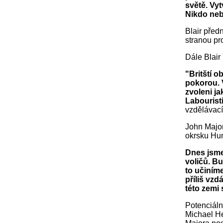
světě. Vy
Nikdo neb
Blair předn
stranou pr
Dále Blair 
"Britští o
pokorou. 
zvoleni j
Labourist
vzdělávací
John Major
okrsku Hu
Dnes jsme
voličů. B
to učiním
příliš vzd
této zemi 
Potenciáln
Michael He