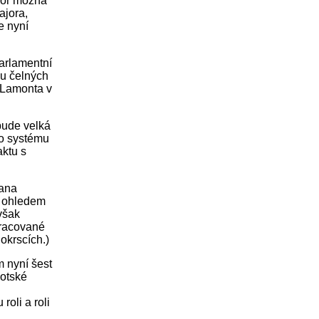
ajor možná
ajora,
e nyní
parlamentní
du čelných
 Lamonta v
bude velká
ho systému
aktu s
rana
s ohledem
 však
pracované
okrscích.)
m nyní šest
kotské
h
oli a roli