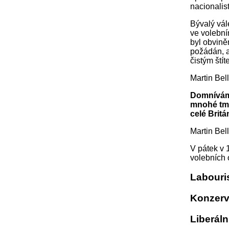
nacionalist
Bývalý vál
ve volební
byl obvině
požádán, a
čistým ští
Martin Bel
Domnívám s
mnohé tma
celé Britá
Martin Bel
V pátek v 
volebních 
Labouris
Konzerva
Liberáln