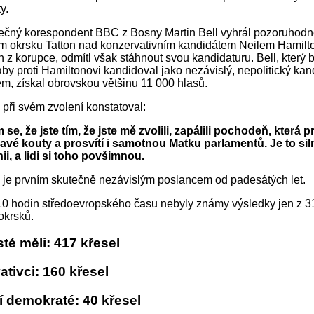
y.
ečný korespondent BBC z Bosny Martin Bell vyhrál pozoruhodné
m okrsku Tatton nad konzervativním kandidátem Neilem Hamilt
n z korupce, odmítl však stáhnout svou kandidaturu. Bell, který b
by proti Hamiltonovi kandidoval jako nezávislý, nepolitický kan
tem, získal obrovskou většinu 11 000 hlasů.
l při svém zvolení konstatoval:
e, že jste tím, že jste mě zvolili, zapálili pochodeň, která p
vé kouty a prosvítí i samotnou Matku parlamentů. Je to sil
nii, a lidi si toho povšimnou.
l je prvním skutečně nezávislým poslancem od padesátých let.
10 hodin středoevropského času nebyly známy výsledky jen z 3
okrsků.
té měli: 417 křesel
tivci: 160 křesel
í demokraté: 40 křesel