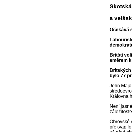
Skotská 
a velšsk
Očekává s
Labouristé
demokraté
Britští v
směrem k 
Britských
bylo 77 pr
John Major
středoevr
Královna h
Není jasné
záležitost
Obrovské v
překvapilo