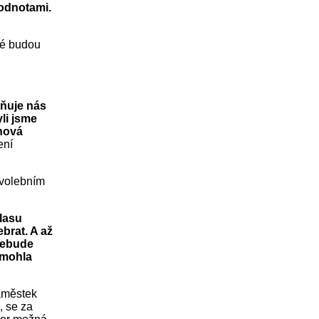
hodnotami.
sté budou
lňuje nás
li jsme
 nová
ení
e volebním
lasu
brat. A až
nebude
y mohla
náměstek
, se za