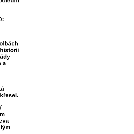
polední
0:
volbách
istorii
lády
a a
ká
křesel.
í
ím
eva
slým