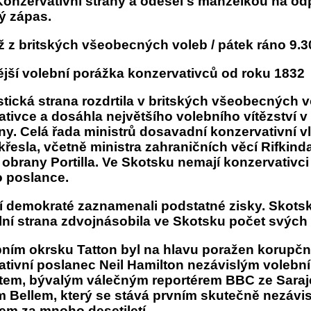
Konzervativní strany a odešel s manželkou na od
ý zápas.
 z britských všeobecných voleb / pátek ráno 9.3
ější volební porážka konzervativců od roku 1832
tická strana rozdrtila v britských všeobecných 
tivce a dosáhla největšího volebního vítězství v h
ny. Celá řada ministrů dosavadní konzervativní v
 křesla, včetně ministra zahraničních věcí Rifkind
 obrany Portilla. Ve Skotsku nemají konzervativci
o poslance.
ní demokraté zaznamenali podstatné zisky. Skots
ní strana zdvojnásobila ve Skotsku počet svých 
bním okrsku Tatton byl na hlavu poražen korupčn
ativní poslanec Neil Hamilton nezávislým volebn
tem, bývalým válečným reportérem BBC ze Saraj
m Bellem, který se stává prvním skutečně nezávi
em za mnoho desetiletí.