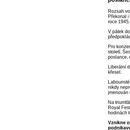
Rozsah vole
Překonal i
roce 1945.
V pátek do
předpoklád
Pro konzer
století. Š
poslance, d
Liberální 
křesel.
Labouristé
nikdy nepr
jmenován 
Na triumfá
Royal Fest
hodinách t
Vznikne o
podnikav