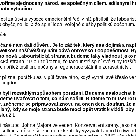
tvoříme sjednocený národ, se společným cílem, sdílenými 
ude vyloučen.
esl za úsvitu vysoce emocionální řeč, v níž přislíbil, že labouri
o obyčejné lidi a že splní ideál veřejné služby politiků občanům.
řekl:
bčané nám dali důvěru. Je to zážitek, který nás dojímá a nap
Velikost naší většiny nám dává obrovskou odpovědnost. By
ako nová Labouristická strana a budeme taky vládnout jako
ická strana."
Blair zdůraznil, že labouristé splní své sliby rozšíř
ch příležitostí pro občany a regenerace státního zdravotnictví.
 přiznal porážku asi v půl čtvrté ráno, když vyhrál své křeslo v
ntingdon:
 byli rozsáhlým způsobem poraženi. Budeme naslouchat h
udeme uvažovat o tom, co nám sdělili. Budeme to muset roze
e, začneme se připravovat znovu na onen den, doufám, že 
álený, kdy se moje strana bude moci opět vrátit k vládě, ab
sloužit.
í nástupci Johna Majora ve vedení Konzervativní strany, jako 
seltine a někdejší jeho euroskeptický vyzyvatel John Redwood