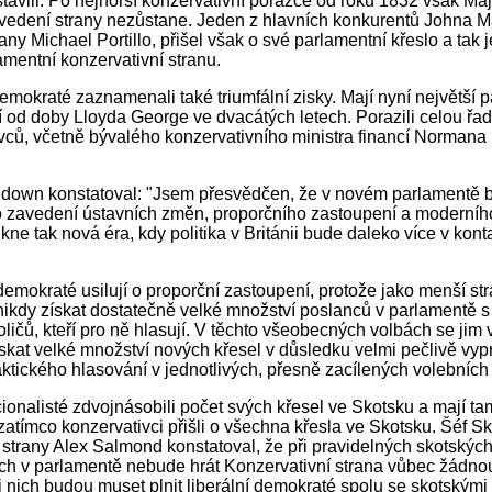
tavili. Po nejhorší konzervativní porážce od roku 1832 však M
vedení strany nezůstane. Jeden z hlavních konkurentů Johna M
any Michael Portillo, přišel však o své parlamentní křeslo a tak j
mentní konzervativní stranu.
demokraté zaznamenali také triumfální zisky. Mají nyní největší 
 od doby Lloyda George ve dvacátých letech. Porazili celou řa
vců, včetně bývalého konzervativního ministra financí Normana
down konstatoval: "Jsem přesvědčen, že v novém parlamentě 
o zavedení ústavních změn, proporčního zastoupení a moderní
kne tak nová éra, kdy politika v Británii bude daleko více v kont
 demokraté usilují o proporční zastoupení, protože jako menší st
kdy získat dostatečně velké množství poslanců v parlamentě 
oličů, kteří pro ně hlasují. V těchto všeobecných volbách se jim
ískat velké množství nových křesel v důsledku velmi pečlivě vy
taktického hlasování v jednotlivých, přesně zacílených volebních 
cionalisté zdvojnásobili počet svých křesel ve Skotsku a mají ta
zatímco konzervativci přišli o všechna křesla ve Skotsku. Šéf S
 strany Alex Salmond konstatoval, že při pravidelných skotskýc
ích v parlamentě nebude hrát Konzervativní strana vůbec žádnou r
i nich budou muset plnit liberální demokraté spolu se skotskými