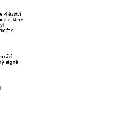
 vítězství
onem, který
yl
didát s
rozáří
ný signál
1