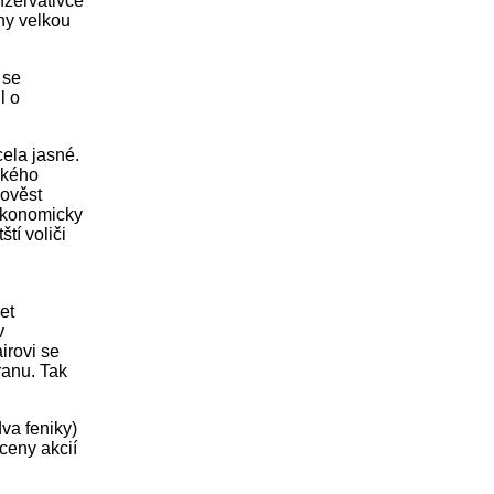
nzervativce
any velkou
 se
l o
cela jasné.
ského
pověst
 ekonomicky
tí voliči
et
v
irovi se
ranu. Tak
va feniky)
ceny akcií