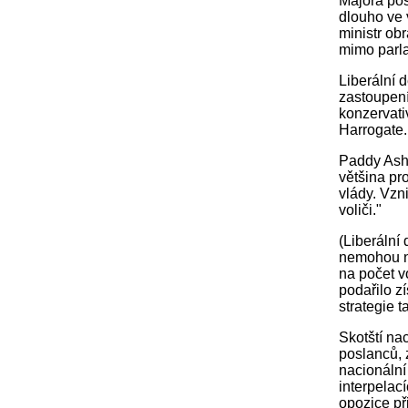
Majora pos
dlouho ve 
ministr obr
mimo parla
Liberální 
zastoupení
konzervati
Harrogate.
Paddy Ash
většina pr
vlády. Vzni
voliči."
(Liberální
nemohou ni
na počet v
podařilo z
strategie 
Skotští na
poslanců, 
nacionální
interpelac
opozice př