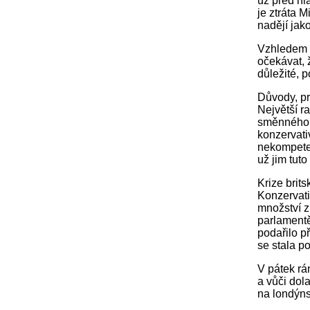
už před hl
je ztráta M
nadějí jak
Vzhledem k
očekávat, 
důležité, 
Důvody, pr
Největší r
směnného m
konzervati
nekompetent
už jim tuto
Krize brits
Konzervatic
množství z
parlamentě 
podařilo p
se stala p
V pátek rá
a vůči dol
na londýns