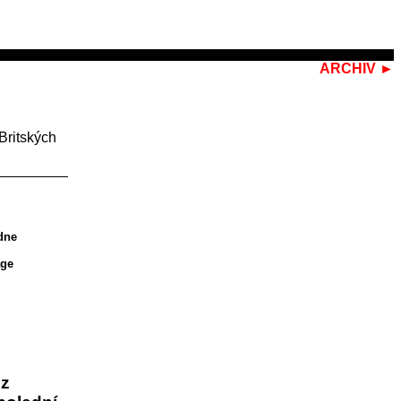
ARCHIV ►
 Britských
edne
age
 z