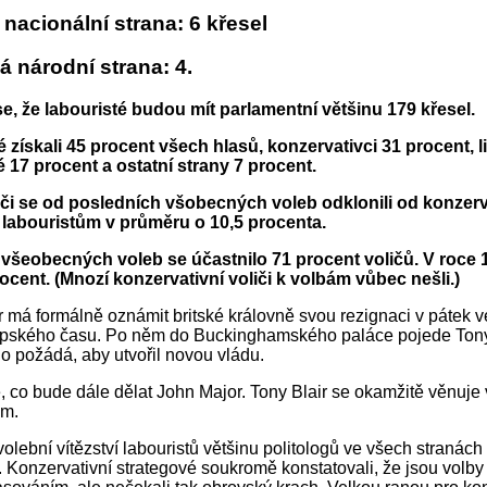
nacionální strana: 6 křesel
á národní strana: 4.
e, že labouristé budou mít parlamentní většinu 179 křesel.
 získali 45 procent všech hlasů, konzervativci 31 procent, l
 17 procent a ostatní strany 7 procent.
oliči se od posledních všobecných voleb odklonili od konzer
labouristům v průměru o 10,5 procenta.
 všeobecných voleb se účastnilo 71 procent voličů. V roce 
ocent. (Mnozí konzervativní voliči k volbám vůbec nešli.)
 má formálně oznámit britské královně svou rezignaci v pátek v
opského času. Po něm do Buckinghamského paláce pojede Tony 
o požádá, aby utvořil novou vládu.
, co bude dále dělat John Major. Tony Blair se okamžitě věnuje
em.
olební vítězství labouristů většinu politologů ve všech stranách
. Konzervativní strategové soukromě konstatovali, že jsou volb