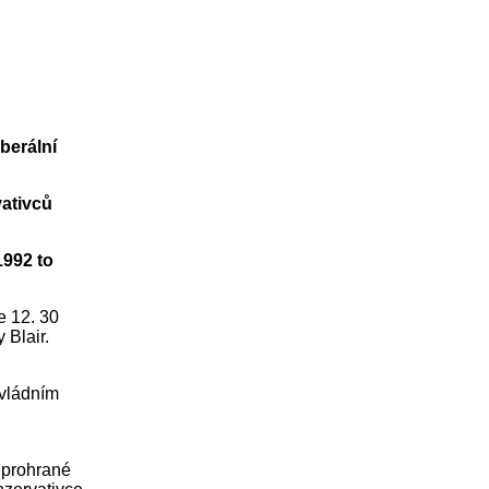
iberální
vativců
1992 to
e 12. 30
Blair.
 vládním
y prohrané