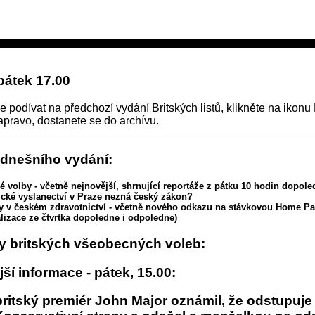
pátek 17.00
e podívat na předchozí vydání Britských listů, klikněte na ikonu
napravo, dostanete se do archívu.
 dnešního vydání:
ké volby - včetně nejnovější, shrnující reportáže z pátku 10 hodin dopol
cké vyslanectví v Praze nezná český zákon?
y v českém zdravotnictví - včetně nového odkazu na stávkovou Home P
alizace ze čtvrtka dopoledne i odpoledne)
y britských všeobecných voleb:
ší informace - pátek, 15.00:
ritský premiér John Major oznámil, že odstupuje