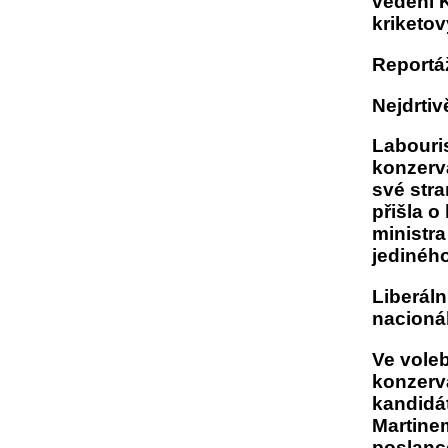
vedení 
kriketov
Reportáž
Nejdrtiv
Labouris
konzerva
své stra
přišla o
ministra
jedinéh
Liberál
nacionál
Ve vole
konzerv
kandidá
Martine
poslanc