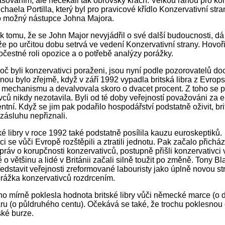
asováním, ale nečekali tak obrovský krach. Velkou ranou pro ko
ichaela Portilla, který byl pro pravicové křídlo Konzervativní str
o možný nástupce Johna Majora.
 tomu, že se John Major nevyjádřil o své další budoucnosti, dá
že po určitou dobu setrvá ve vedení Konzervativní strany. Hovoři
počestné roli opozice a o potřebě analýzy porážky.
oč byli konzervativci poraženi, jsou nyní podle pozorovatelů do
anou bylo zřejmě, když v září 1992 vypadla britská libra z Evrop
echanismu a devalvovala skoro o dvacet procent. Z toho se 
vců nikdy nezotavila. Byli od té doby veřejností považováni za
ní. Když se jim pak podařilo hospodářství podstatně oživit, britš
 zásluhu nepřiznali.
ké libry v roce 1992 také podstatně posílila kauzu euroskeptiků.
i se vůči Evropě rozštěpili a ztratili jednotu. Pak začalo přicház
práv o korupčnosti konzervativců, postupně přišli konzervativci 
o většinu a lidé v Británii začali silně toužit po změně. Tony Bla
ředstavit veřejnosti zreformované labouristy jako úplně novou st
orážka konzervativců rozdrcením.
no mírně poklesla hodnota britské libry vůči německé marce (o d
aru (o půldruhého centu). Očekává se také, že trochu poklesnou 
ké burze.