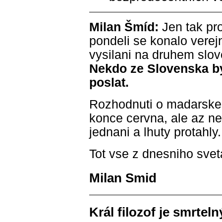
Milan Šmíd:
Jen tak pro
pondeli se konalo verejn
vysilani na druhem sl
Nekdo ze Slovenska b
poslat.
Rozhodnuti o madarske 
konce cervna, ale az ne
jednani a lhuty protahly.
Tot vse z dnesniho svet
Milan Smid
Král filozof je smrteln