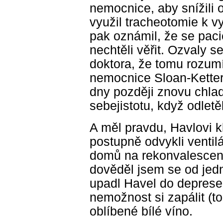
nemocnice, aby snížili o
využil tracheotomie k v
pak oznámil, že se paci
nechtěli věřit. Ozvaly s
doktora, že tomu rozumí 
nemocnice Sloan-Ketter
dny později znovu chla
sebejistotu, když odlet
A měl pravdu, Havlovi k
postupně odvykli ventilá
domů na rekonvalescenc
dověděl jsem se od jedn
upadl Havel do deprese, 
nemožnost si zapálit (to
oblíbené bílé víno.