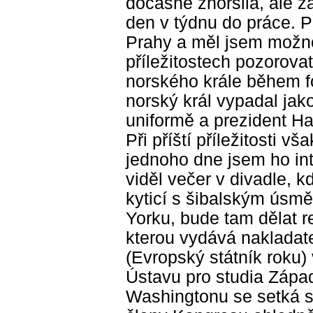
dočasně zhoršila, ale z
den v týdnu do práce. P
Prahy a měl jsem možno
příležitostech pozorovat
norského krále během f
norský král vypadal jako
uniformě a prezident Ha
Při příští příležitosti v
jednoho dne jsem ho in
viděl večer v divadle, k
kyticí s šibalským úsm
Yorku, bude tam dělat r
kterou vydává nakladate
(Evropský státník roku) 
Ústavu pro studia Zápa
Washingtonu se setká s 