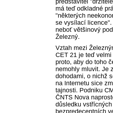
představitel "držitel
má teď odkladné prá
"některých neekonom
se vysílací licence"
neboť většinový pod
Železný.
Vztah mezi Železný
CET 21 je teď velm
proto, aby do toho 
nemohly mluvit. Je 
dohodami, o nichž 
na Internetu sice zmi
tajnosti. Podniku C
ČNTS Nova naprosto
důsledku vstřícných 
bezpredecentních v