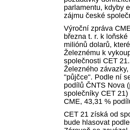
parlamentu, kdyby e
zájmu české společn
Výroční zpráva CME
března t. r. k loňsk
miliónů dolarů, kte
Železnému k vykoupe
společnosti CET 21.
Železného závazky,
"půjčce". Podle ní s
podílů ČNTS Nova (
společníky CET 21) 
CME, 43,31 % podíl
CET 21 získá od sp
bude hlasovat podle