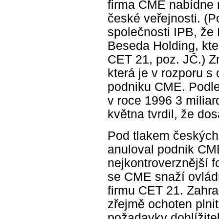
firma CME nabídne 
české veřejnosti. (P
společnosti IPB, že
Beseda Holding, kte
CET 21, poz. JČ.) Zn
která je v rozporu s 
podniku CME. Podle 
v roce 1996 3 milia
května tvrdil, že dos
Pod tlakem českých
anuloval podnik CME
nejkontroverznější f
se CME snaží ovládn
firmu CET 21. Zahran
zřejmě ochoten plnit
požadavky dohlížite