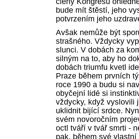
členy Kongresu ohledn
bude mít štěstí, jeho v
potvrzením jeho uzdrav
Avšak nemůže být sporu
strašného. Vždycky vyp
slunci. V dobách za ko
silným na to, aby ho dok
dobách triumfu kvetl id
Praze během prvních tý
roce 1990 a budu si na
obyčejní lidé si instinkt
vždycky, když vyslovili 
uklidnit bijící srdce. Nyn
svém novoročním projev
octl tváří v tvář smrti -
pak, během své vlastní