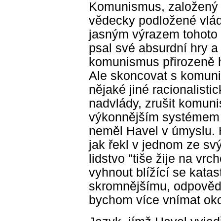
Komunismus, založený 
vědecky podložené vlád
jasným výrazem tohoto 
psal své absurdní hry a 
komunismus přirozeně h
Ale skoncovat s komuni
nějaké jiné racionalist
nadvlády, zrušit komun
výkonnějším systémem p
neměl Havel v úmyslu. H
jak řekl v jednom ze sv
lidstvo "tiše žije na vr
vyhnout blížící se katas
skromnějšímu, odpovědn
bychom více vnímat oko