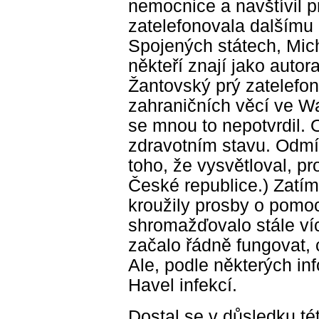
nemocnice a navštívil p
zatelefonovala dalšímu
Spojených státech, Mic
někteří znají jako autor
Žantovský prý zatelefon
zahraničních věcí ve Wa
se mnou to nepotvrdil. O
zdravotním stavu. Odmít
toho, že vysvětloval, p
České republice.) Zatí
kroužily prosby o pomo
shromažďovalo stále víc
začalo řádně fungovat, 
Ale, podle některých inf
Havel infekcí.
Dostal se v důsledku té