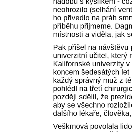
nádobu s kyslíkem - což
neohrozilo (selhání ven
ho přivedlo na práh smrt
příběhu přijmeme. Dag
místnosti a viděla, jak 
Pak přišel na návštěvu p
univerzitní učitel, kter
Kalifornské univerzity v
koncem šedesátých let a
každý správný muž z té 
pohlédl na třetí chirurgi
později sdělil, že prezi
aby se všechno rozložil
dalšího lékaře, člověka
Veškrnová povolala lidov