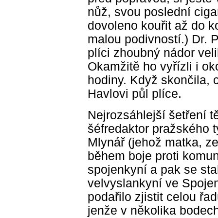
nůž, svou poslední cigar
dovoleno kouřit až do ko
malou podivností.) Dr. P
plíci zhoubný nádor veli
Okamžitě ho vyřízli i ok
hodiny. Když skončila, c
Havlovi půl plíce.
Nejrozsáhlejší šetření t
šéfredaktor pražského t
Mlynář (jehož matka, ze
během boje proti komun
spojenkyní a pak se sta
velvyslankyní ve Spojen
podařilo zjistit celou řa
jenže v několika bodech