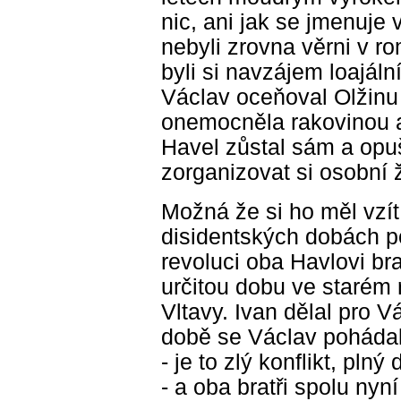
nic, ani jak se jmenuje 
nebyli zrovna věrni v r
byli si navzájem loajáln
Václav oceňoval Olžinu 
onemocněla rakovinou a
Havel zůstal sám a opuš
zorganizovat si osobní ž
Možná že si ho měl vzít
disidentských dobách p
revoluci oba Havlovi bra
určitou dobu ve starém 
Vltavy. Ivan dělal pro V
době se Václav poháda
- je to zlý konflikt, pl
- a oba bratři spolu nyn