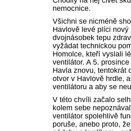
Chodily na něj civět sk
nemocnice.
Všichni se nicméně shodu
Havlově levé plíci nový 
dvojnásobek tepu zdravé
vyžádat technickou po
Homolce, kteří vyslali lé
ventilátor. A 5. prosinc
Havla znovu, tentokrát d
otvor v Havlově hrdle, a
ventilátoru a aby se neu
V této chvíli začalo sel
kolem sebe nepoznával.
ventilátor spolehlivě f
poruše, anebo proto, že