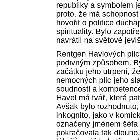
republiky a symbolem je
proto, že má schopnost -
hovořit o politice duch
spirituality. Bylo zapotř
navrátil na světové jevi
Rentgen Havlových plic 
podivným způsobem. Byl
začátku jeho utrpení, že
nemocných plic jeho sl
soudnosti a kompetence 
Havel má tvář, která pa
Avšak bylo rozhodnuto,
inkognito, jako v komic
označeny jménem šéfa H
pokračovala tak dlouho,