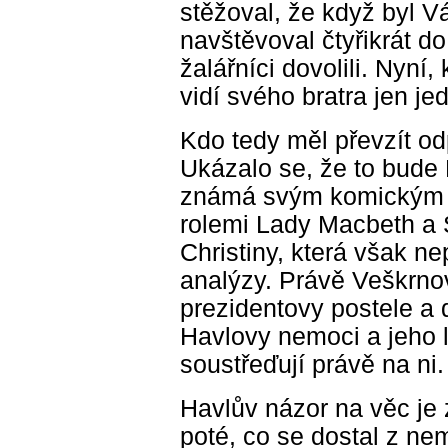
stěžoval, že když byl V
navštěvoval čtyřikrát do 
žalářníci dovolili. Nyní,
vidí svého bratra jen je
Kdo tedy měl převzít o
Ukázalo se, že to bude
známá svým komickým ta
rolemi Lady Macbeth a 
Christiny, která však ne
analýzy. Právě Veškrno
prezidentovy postele a 
Havlovy nemoci a jeho 
soustřeďují právě na ni.
Havlův názor na věc je
poté, co se dostal z n