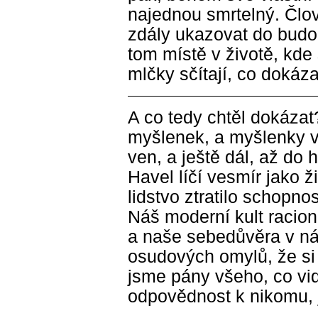
najednou smrtelný. Člo
zdály ukazovat do budou
tom místě v životě, kde
mlčky sčítají, co dokáza
A co tedy chtěl dokázat
myšlenek, a myšlenky 
ven, a ještě dál, až do 
Havel líčí vesmír jako 
lidstvo ztratilo schopn
Náš moderní kult racion
a naše sebedůvěra v n
osudových omylů, že si 
jsme pány všeho, co v
odpovědnost k nikomu,