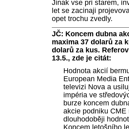
Jinak vse pri starem, i
let se zacinaji projevov
opet trochu zvedly.
JČ: Koncem dubna akci
maxima 37 dolarů za ku
dolarů za kus. Referov
13.5., zde je citát:
Hodnota akcií berm
European Media Ente
televizi Nova a usil
impéria ve středový
burze koncem dubna 
akcie podniku CME
dlouhodoběji hodnot
Koncem letošního le