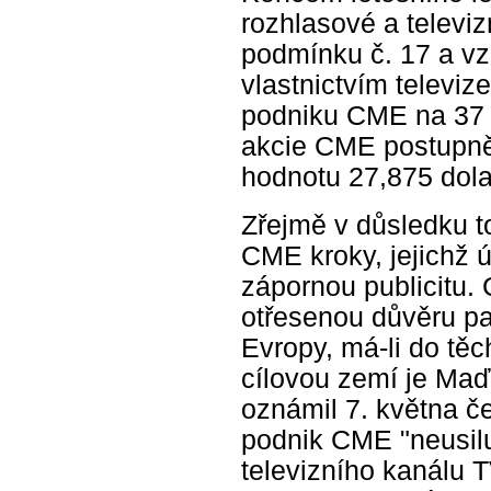
rozhlasové a televizn
podmínku č. 17 a vz
vlastnictvím televiz
podniku CME na 37 d
akcie CME postupně 
hodnotu 27,875 dola
Zřejmě v důsledku to
CME kroky, jejichž ú
zápornou publicitu.
otřesenou důvěru p
Evropy, má-li do těc
cílovou zemí je Maď
oznámil 7. května č
podnik CME "neusilu
televizního kanálu T