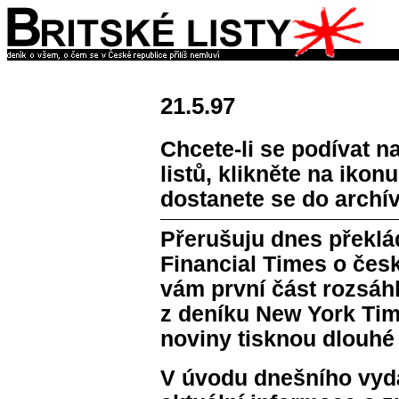
21.5.97
Chcete-li se podívat n
listů, klikněte na ikon
dostanete se do archív
Přerušuju dnes překlá
Financial Times o če
vám první část rozsáh
z deníku New York Tim
noviny tisknou dlouhé a
V úvodu dnešního vydá