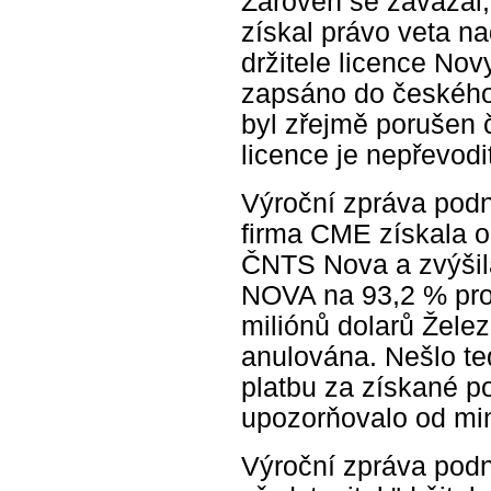
Zároveň se zavázal,
získal právo veta 
držitele licence No
zapsáno do českého 
byl zřejmě porušen 
licence je nepřevodi
Výroční zpráva podn
firma CME získala o
ČNTS Nova a zvýšila
NOVA na 93,2 % pros
miliónů dolarů Žele
anulována. Nešlo te
platbu za získané p
upozorňovalo od min
Výroční zpráva podn