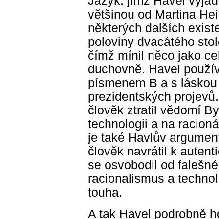
Jazyk, jímž Havel vyjad
většinou od Martina He
některých dalších existe
poloviny dvacátého stole
čímž mínil něco jako ce
duchovně. Havel použív
písmenem B a s láskou 
prezidentských projevů
člověk ztratil vědomí By
technologii a na racion
je také Havlův argumen
člověk navrátil k aute
se osvobodil od falešné
racionalismus a technol
touha.
A tak Havel podrobně ho