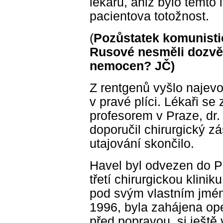
lékařů, aniž bylo těmto
pacientova totožnost.
(
Pozůstatek komunistic
Rusové nesměli dozvěd
nemocen? JČ)
Z rentgenů vyšlo najevo
v pravé plíci. Lékaři se
profesorem v Praze, dr
doporučil chirurgický z
utajování skončilo.
Havel byl odvezen do P
třetí chirurgickou kliniku
pod svým vlastním jmén
1996, byla zahájena ope
před popravou, si ještě 