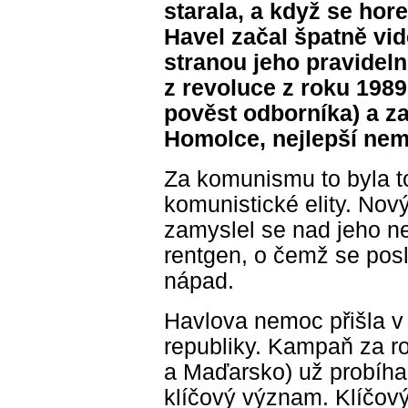
starala, a když se hor
Havel začal špatně vid
stranou jeho pravidel
z revoluce z roku 1989
pověst odborníka) a z
Homolce, nejlepší nem
Za komunismu to byla t
komunistické elity. Nový
zamyslel se nad jeho n
rentgen, o čemž se posl
nápad.
Havlova nemoc přišla v c
republiky. Kampaň za r
a Maďarsko) už probíha
klíčový význam. Klíčový