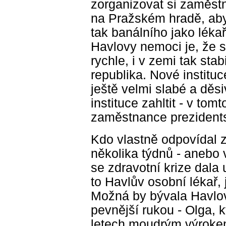
zorganizovat si zaměst
na Pražském hradě, aby
tak banálního jako léka
Havlovy nemoci je, že se
rychle, i v zemi tak sta
republika. Nové instituc
ještě velmi slabé a děs
instituce zahltit - v tom
zaměstnance prezidents
Kdo vlastně odpovídal 
několika týdnů - anebo 
se zdravotní krize dala
to Havlův osobní lékař,
Možná by bývala Havlov
pevnější rukou - Olga, k
letech moudrým výrokem: