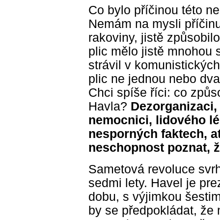
Co bylo příčinou této ne
Nemám na mysli příčinu
rakoviny, jistě způsobil
plic mělo jistě mnohou s
strávil v komunistickýc
plic ne jednou nebo dvak
Chci spíše říci: co způ
Havla?
Dezorganizaci,
nemocnici, lidového lé
nesporných faktech, a
neschopnost poznat, ž
Sametová revoluce svr
sedmi lety. Havel je pr
dobu, s výjimkou šesti
by se předpokládat, že 