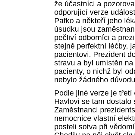
že účastníci a pozorovat
odporující verze událostí
Pafko a někteří jeho lék
úsudku jsou zaměstnanci 
pečliví odborníci a pre
stejně perfektní léčby,
pacientovi. Prezident d
stravu a byl umístěn na 
pacienty, o nichž byl o
nebylo žádného důvodu 
Podle jiné verze je třetí
Havlovi se tam dostalo
Zaměstnanci prezidents
nemocnice vlastní elektr
posteli sotva při vědomí 