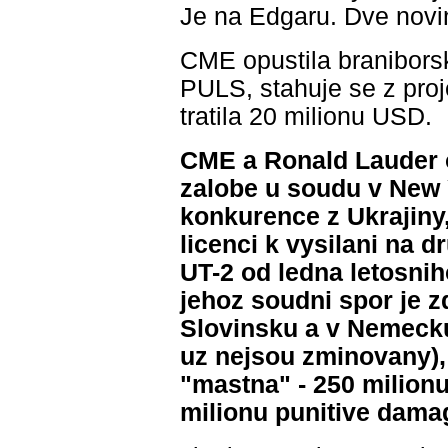
Je na Edgaru. Dve novin
CME opustila braniborsk
PULS, stahuje se z proj
tratila 20 milionu USD.
CME a Ronald Lauder o
zalobe u soudu v New 
konkurence z Ukrajiny,
licenci k vysilani na
UT-2 od ledna letosnih
jehoz soudni spor je 
Slovinsku a v Nemecku 
uz nejsou zminovany), 
"mastna" - 250 milion
milionu punitive dama