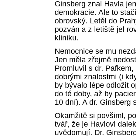
Ginsberg znal Havla jen
demokracie. Ale to stači
obrovský. Letěl do Prah
pozván a z letiště jel ro
kliniku.
Nemocnice se mu nezdála
Jen měla zřejmě nedost
Promluvil s dr. Pafkem,
dobrými znalostmi (i kd
by bývalo lépe odložit o
do té doby, až by pacien
10 dní). A dr. Ginsberg 
Okamžitě si povšiml, 
tvář, že je Havlovi dalek
uvědomují. Dr. Ginsber