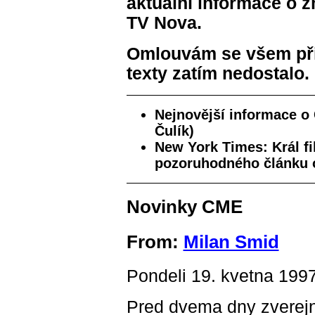
aktuální informace o 
TV Nova.
Omlouvám se všem přis
texty zatím nedostalo.
Nejnovější informace o
Čulík)
New York Times: Král fil
pozoruhodného článku o 
Novinky CME
From:
Milan Smid
Pondeli 19. kvetna 199
Pred dvema dny zverejni