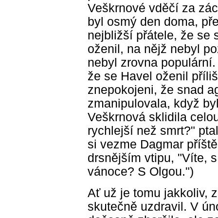
Veškrnové vděčí za zác
byl osmý den doma, pře
nejbližší přátele, že se
oženil, na nějž nebyl po
nebyl zrovna populární.
že se Havel oženil příliš
znepokojeni, že snad a
zmanipulovala, když by
Veškrnová sklidila celou
rychlejší než smrt?" ptal
si vezme Dagmar příště
drsnějším vtipu, "Víte, 
vánoce? S Olgou.")
Ať už je tomu jakkoliv,
skutečně uzdravil. V ún