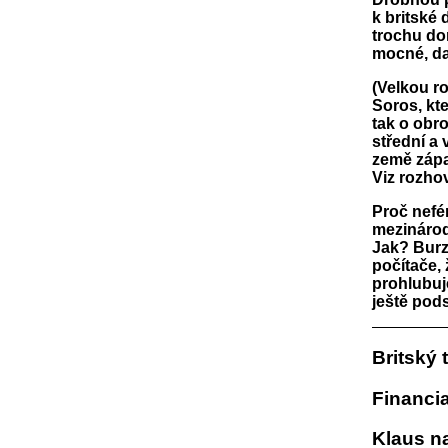
k britské 
trochu do
mocné, da
(Velkou r
Soros, kte
tak o obro
střední a
země zápa
Viz rozho
Proč nefé
mezinárod
Jak? Burz
počítače,
prohlubuj
ještě pods
Britský 
Financia
Klaus n