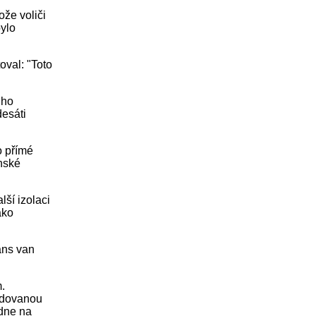
že voliči
bylo
oval: "Toto
 ho
esáti
o přímé
enské
lší izolaci
ako
ans van
.
žadovanou
odne na