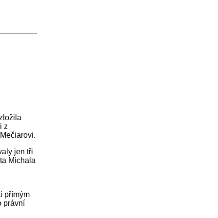
zložila
i z
 Mečiarovi.
ly jen tři
nta Michala
ti přímým
o právní