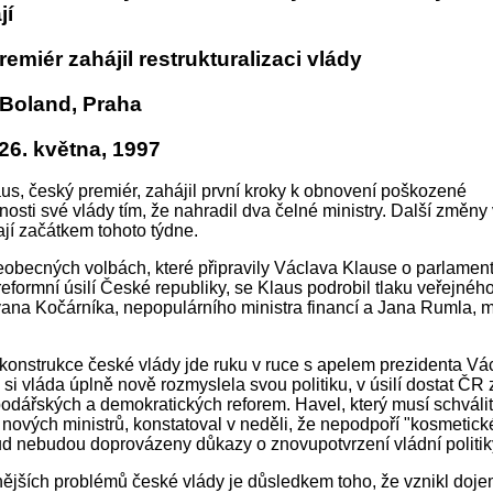
jí
emiér zahájil restrukturalizaci vlády
 Boland, Praha
26. května, 1997
us, český premiér, zahájil první kroky k obnovení poškozené
osti své vlády tím, že nahradil dva čelné ministry. Další změny
jí začátkem tohoto týdne.
obecných volbách, které připravily Václava Klause o parlament
 reformní úsilí České republiky, se Klaus podrobil tlaku veřejnéh
Ivana Kočárníka, nepopulárního ministra financí a Jana Rumla, m
konstrukce české vlády jde ruku v ruce s apelem prezidenta Vá
 si vláda úplně nově rozmyslela svou politiku, v úsilí dostat ČR 
odářských a demokratických reforem. Havel, který musí schválit
nových ministrů, konstatoval v neděli, že nepodpoří "kosmetic
d nebudou doprovázeny důkazy o znovupotvrzení vládní politik
jších problémů české vlády je důsledkem toho, že vznikl doj