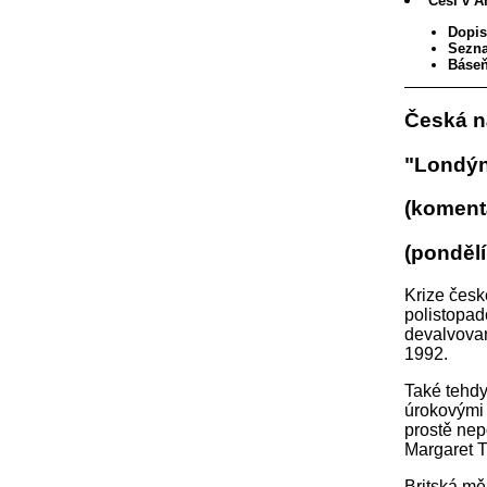
Češi v A
Dopis
Sezna
Báseň
Česká n
"Londýn
(koment
(pondělí
Krize česk
polistopad
devalvovan
1992.
Také tehdy
úrokovými 
prostě nep
Margaret 
Britská mě