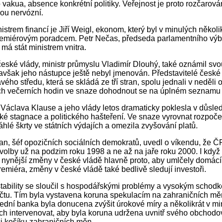
o vakua, absence konkrétní politiky. Veřejnost je proto rozčarov
sou nervózní.
strem financí je Jiří Weigl, ekonom, který byl v minulých několi
remiérovým poradcem. Petr Nečas, předseda parlamentního výb
 má stát ministrem vnitra.
 české vlády, ministr průmyslu Vladimír Dlouhý, také oznámil svo
 avšak jeho nástupce ještě nebyl jmenován. Představitelé české
vého středu, která se skládá ze tří stran, spolu jednali v neděli
ch večerních hodin ve snaze dohodnout se na úplném seznamu
 Václava Klause a jeho vlády letos dramaticky poklesla v důsle
é stagnace a politického hašteření. Ve snaze vyrovnat rozpoče
áhlé škrty ve státních výdajích a omezila zvyšování platů.
n, šéf opozičních sociálních demokratů, uvedl o víkendu, že Č
volby už na podzim roku 1998 a ne až na jaře roku 2000. I když
nynější změny v české vládě hlavně proto, aby umlčely domácí 
emiéra, změny v české vládě také bedlivě sledují investoři.
ability se sloučil s hospodářskými problémy a vysokým schod
čtu. Tím byla vystavena koruna spekulacím na zahraničních m
třední banka byla donucena zvýšit úrokové míry a několikrát v m
ch intervenovat, aby byla koruna udržena uvnitř svého obchodo
 košíku zahraničních měn.