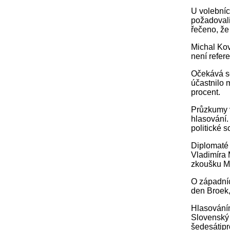
U volebníc
požadovali
řečeno, že 
Michal Kov
není refere
Očekává se
účastnilo 
procent.
Průzkumy v
hlasování.
politické s
Diplomaté 
Vladimíra 
zkoušku Me
O západníc
den Broek,
Hlasováním
Slovenský 
šedesátipr