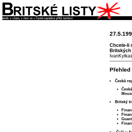
27.5.19
Chcete-li 
Britských 
IvanKytk
Přehled
Česká rep
Česká
Mouse
Britský t
Finan
Finan
Guard
Finan