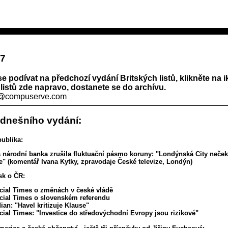
97
se podívat na předchozí vydání Britských listů, klikněte na 
listů zde napravo, dostanete se do archívu.
a@compuserve.com
 dnešního vydání:
ublika:
 národní banka zrušila fluktuační pásmo koruny: "Londýnská City neče
" (komentář Ivana Kytky, zpravodaje České televize, Londýn)
isk o ČR:
cial Times o změnách v české vládě
cial Times o slovenském referendu
ian: "Havel kritizuje Klause"
cial Times: "Investice do středovýchodní Evropy jsou rizikové"