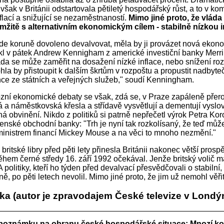
však v Británii odstartovala pětiletý hospodářský růst, a to v ko
nflací a snižující se nezaměstnaností.
Mimo jiné proto, že vláda 
žitě s alternativním ekonomickým cílem - stabilně nízkou in
e koruně dovoleno devalvovat, měla by ji provázet nová ekon
řekl v pátek Andrew Kennigham z americké investiční banky Merri
da se může zaměřit na dosažení nízké inflace, nebo snížení ro
hla by přistoupit k dalším škrtům v rozpoštu a propustit nadbyte
e ze státních a veřejných služeb," soudí Kenningham.
ózní ekonomické debaty se však, zdá se, v Praze zapáleně přero
á a náměstkovská křesla a střídavě vysvětlují a dementují vyslo
á obvinění. Nikdo z politiků si patrně nepřečetl výrok Petra Ko
nské obchodní banky: "Trh je nyní tak rozkolísaný, že teď můž
inistrem financí Mickey Mouse a na věci to mnoho nezmění."
ritské libry před pěti lety přinesla Británii nakonec větší prosp
ěhem černé středy 16. září 1992 očekával. Jenže britský volič 
A politiky, kteří ho týden před devalvací přesvědčovali o stabilní
, po pěti letech nevolil. Mimo jiné proto, že jim už nemohl věřit
ka (autor je zpravodajem České televize v Londý
oznámku na obranu české hospodářské situace: Mnozí ko