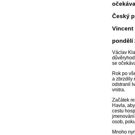
očekáva
Český pr
Vincent
pondělí 
Václav Kla
důvěryhodn
se očekáva
Rok po vše
a zbrzdily
odstranil 
vnitra.
Začátek re
Havla, aby
cestu hosp
jmenování 
osob, poku
Mnoho nyně