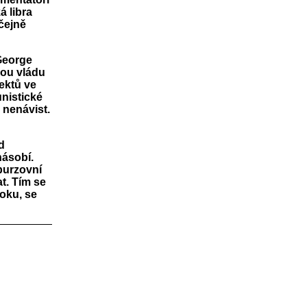
á libra
čejně
George
skou vládu
ektů ve
unistické
 nenávist.
d
násobí.
burzovní
t. Tím se
toku, se