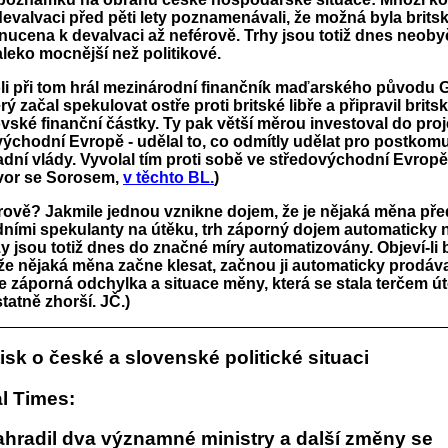
devalvaci před pěti lety poznamenávali, že možná byla britsk
nucena k devalvaci až neférově. Trhy jsou totiž dnes neoby
leko mocnější než politikové.
oli při tom hrál mezinárodní finančník maďarského původu 
rý začal spekulovat ostře proti britské libře a připravil brit
vské finanční částky. Ty pak větší měrou investoval do proj
 východní Evropě - udělal to, co odmítly udělat pro postkom
dní vlády. Vyvolal tím proti sobě ve středovýchodní Evropě
vor se Sorosem,
v těchto BL.
)
rově? Jakmile jednou vznikne dojem, že je nějaká měna pře
ními spekulanty na útěku, trh záporný dojem automaticky 
y jsou totiž dnes do značné míry automatizovány. Objeví-li 
 že nějaká měna začne klesat, začnou ji automaticky prodáva
e záporná odchylka a situace měny, která se stala terčem ú
tatně zhorší. JČ.)
tisk o české a slovenské politické situaci
l Times:
ahradil dva významné ministry a další změny se