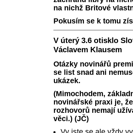
na nichž Britové vlastn
Pokusím se k tomu zís
V úterý 3.6 otisklo Sl
Václavem Klausem
Otázky novinářů premi
se list snad ani nemus
ukázek.
(Mimochodem, základn
novinářské praxi je, že
rozhovorů nemají užíva
věci.) (JČ)
Vy jste se ale vždy vy