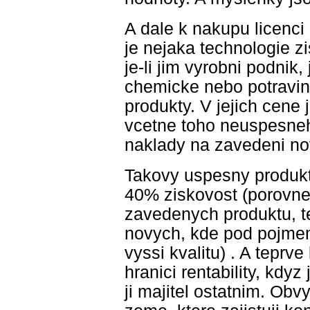
A dale k nakupu licenci
je nejaka technologie zi
je-li jim vyrobni podnik,
chemicke nebo potravin
produkty. V jejich cene
vcetne toho neuspesne
naklady na zavedeni no
Takovy uspesny produkt
40% ziskovost (porovnej
zavedenych produktu, t
novych, kde pod pojmem
vyssi kvalitu) . A teprv
hranici rentability, kdyz
ji majitel ostatnim. Obv