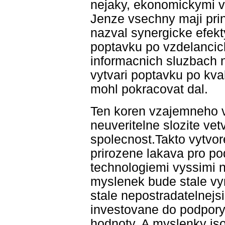
nejaky, ekonomickymi ve
Jenze vsechny maji prin
nazval synergicke efekt
poptavku po vzdelancich
informacnich sluzbach ne
vytvari poptavku po kva
mohl pokracovat dal.
Ten koren vzajemneho v
neuveritelne slozite vet
spolecnost.Takto vytvore
prirozene lakava pro pod
technologiemi vyssimi n
myslenek bude stale vyn
stale nepostradatelnejsi.
investovane do podpory
hodnoty. A myslenky jso