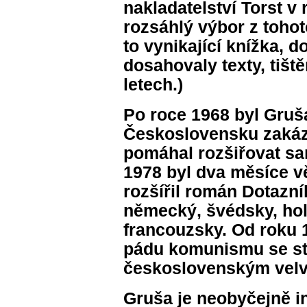
nakladatelství Torst v 
rozsáhlý výbor z tohot
to vynikající knížka, d
dosahovaly texty, tišt
letech.)
Po roce 1968 byl Gruša
Československu zakáz
pomáhal rozšiřovat sam
1978 byl dva měsíce vě
rozšířil román Dotazní
německý, švédsky, hol
francouzsky. Od roku 
pádu komunismu se st
československým vel
Gruša je neobyčejně in