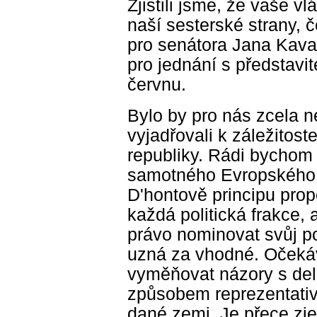
Zjistili jsme, že vaše v
naší sesterské strany, 
pro senátora Jana Kava
pro jednání s představi
červnu.
Bylo by pro nás zcela 
vyjadřovali k záležitos
republiky. Rádi bychom 
samotného Evropského 
D'hontově principu prop
každá politická frakce, 
právo nominovat svůj po
uzná za vhodné. Očeká
vyměňovat názory s de
způsobem reprezentativn
dané zemi. Je přece zj