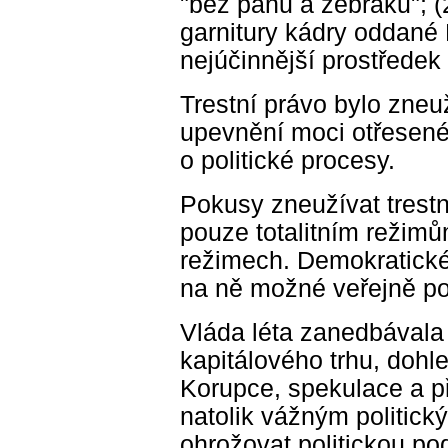
"bez pánů a žebráků"; 
garnitury kádry oddané 
nejúčinnější prostředek 
Trestní právo bylo zneuž
upevnění moci otřesené 
o politické procesy.
Pokusy zneužívat trestn
pouze totalitním režimů
režimech. Demokratické
na ně možné veřejně po
Vláda léta zanedbávala 
kapitálového trhu, doh
Korupce, spekulace a př
natolik vážným politic
ohrožovat politickou po