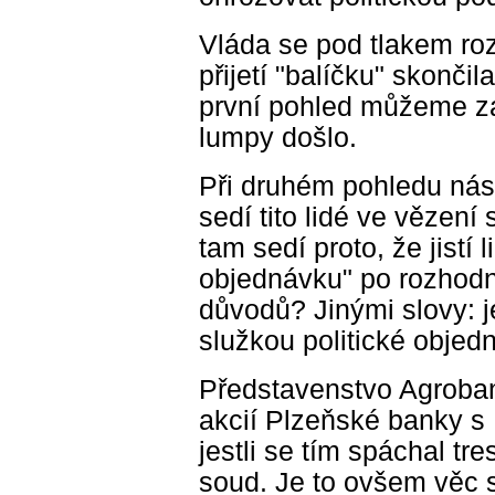
Vláda se pod tlakem roz
přijetí "balíčku" skonči
první pohled můžeme za
lumpy došlo.
Při druhém pohledu nás
sedí tito lidé ve vězen
tam sedí proto, že jistí 
objednávku" po rozhodno
důvodů? Jinými slovy: j
služkou politické objed
Představenstvo Agroba
akcií Plzeňské banky 
jestli se tím spáchal tr
soud. Je to ovšem věc s