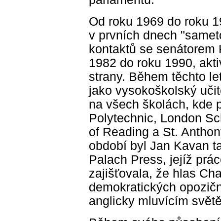
Od roku 1969 do roku 19
v prvních dnech "samet
kontaktů se senátorem 
1982 do roku 1990, akt
strany. Během těchto le
jako vysokoškolský učit
na všech školách, kde p
Polytechnic, London Sc
of Reading a St. Anthon
období byl Jan Kavan ta
Palach Press, jejíž prá
zajišťovala, že hlas Ch
demokratických opozičn
anglicky mluvícím světě