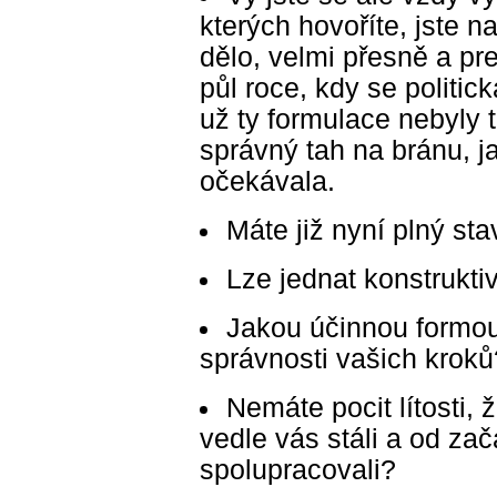
kterých hovoříte, jste n
dělo, velmi přesně a p
půl roce, kdy se politi
už ty formulace nebyly 
správný tah na bránu, ja
očekávala.
Máte již nyní plný st
Lze jednat konstrukti
Jakou účinnou formou 
správnosti vašich kroků
Nemáte pocit lítosti, ž
vedle vás stáli a od za
spolupracovali?