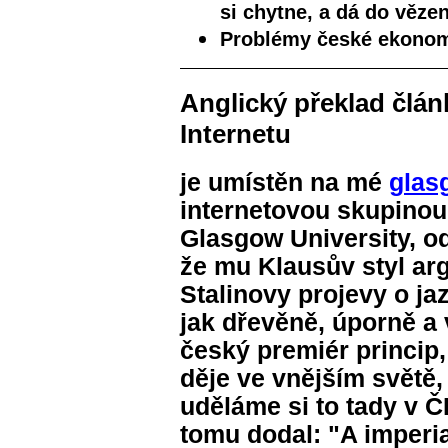
si chytne, a dá do vězen
Problémy české ekonomi
Anglický překlad člán
Internetu
je umístěn na mé
glas
internetovou skupinou
Glasgow University, od
že mu Klausův styl a
Stalinovy projevy o j
jak dřevěně, úporně a 
český premiér princip,
děje ve vnějším světě,
uděláme si to tady v Č
tomu dodal: "A imperiali