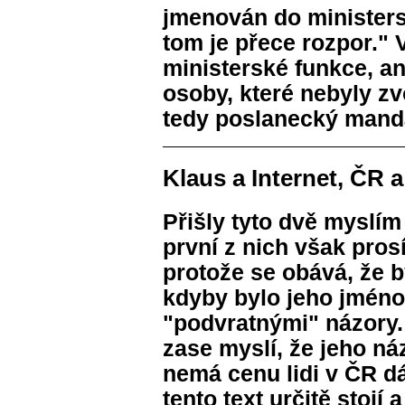
jmenován do ministers
tom je přece rozpor." 
ministerské funkce, an
osoby, které nebyly z
tedy poslanecký mandá
Klaus a Internet, ČR 
Přišly tyto dvě myslím
první z nich však pros
protože se obává, že b
kdyby bylo jeho jméno
"podvratnými" názory.
zase myslí, že jeho ná
nemá cenu lidi v ČR dá
tento text určitě stojí a