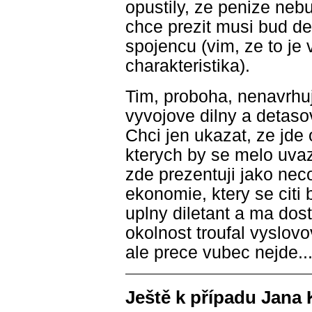
opustily, ze penize neb
chce prezit musi bud de
spojencu (vim, ze to je
charakteristika).
Tim, proboha, nenavrhuj
vyvojove dilny a detas
Chci jen ukazat, ze jde 
kterych by se melo uvaz
zde prezentuji jako neco,
ekonomie, ktery se citi 
uplny diletant a ma dost
okolnost troufal vyslov
ale prece vubec nejde...
Ještě k případu Jana