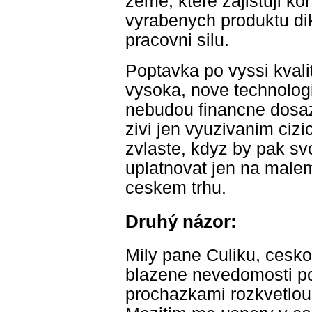
zeme, ktere zajistuji k
vyrabenych produktu di
pracovni silu.
Poptavka po vyssi kvalit
vysoka, nove technologi
nebudou financne dosazi
zivi jen vyuzivanim cizi
zvlaste, kdyz by pak sv
uplatnovat jen na malem
ceskem trhu.
Druhý názor:
Mily pane Culiku, cesko
blazene nevedomosti po
prochazkami rozkvetlou 