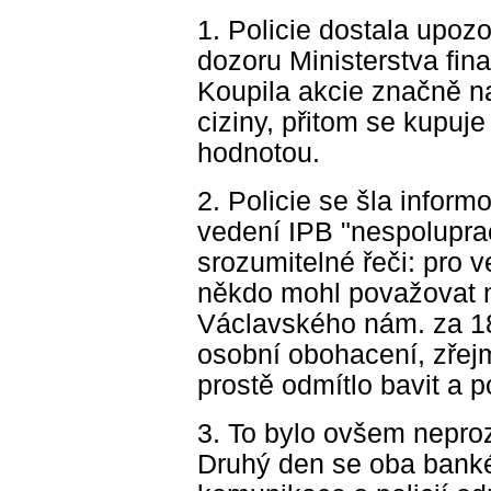
1. Policie dostala upoz
dozoru Ministerstva fin
Koupila akcie značně na
ciziny, přitom se kupuj
hodnotou.
2. Policie se šla inform
vedení IPB "nespoluprac
srozumitelné řeči: pro 
někdo mohl považovat 
Václavského nám. za 180
osobní obohacení, zřejm
prostě odmítlo bavit a p
3. To bylo ovšem neproz
Druhý den se oba bankéř