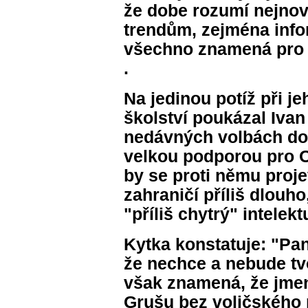
že dobe rozumí nejno
trendům, zejména infor
všechno znamená pro v
.
Na jedinou potíž při j
školství poukázal Ivan
nedávných volbách do
velkou podporou pro O
by se proti němu projev
zahraničí příliš dlouho
"příliš chytrý" intelekt
Kytka konstatuje: "Pa
že nechce a nebude tvo
však znamená, že jmen
Grušu bez voličského 