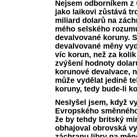
Nejsem odborníkem z 
jako laikovi zůstává tr
miliard dolarů na zác
mého selského rozumu 
devalvované koruny. S
devalvované měny vydě
víc korun, než za kolik
zvýšení hodnoty dolar
korunové devalvace, n
může vydělat jedině te
koruny, tedy bude-li k
Neslyšel jsem, když vy
Evropského směnného
že by tehdy britský m
obhajoval obrovská vy
záchranu libry na měno