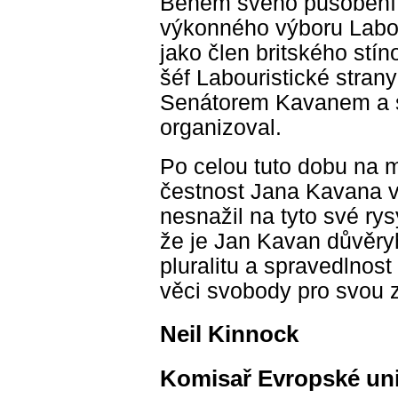
Během svého působení j
výkonného výboru Labou
jako člen britského stí
šéf Labouristické stra
Senátorem Kavanem a 
organizoval.
Po celou tuto dobu na 
čestnost Jana Kavana v
nesnažil na tyto své rys
že je Jan Kavan důvěry
pluralitu a spravedlnos
věci svobody pro svou 
Neil Kinnock
Komisař Evropské un