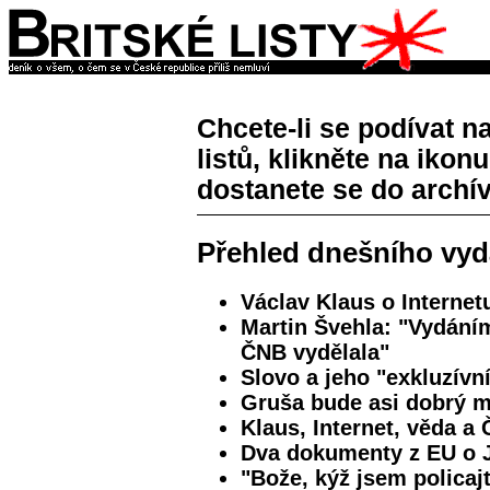
Chcete-li se podívat n
listů, klikněte na ikon
dostanete se do archív
Přehled dnešního vyd
Václav Klaus o Internet
Martin Švehla: "Vydání
ČNB vydělala"
Slovo a jeho "exkluzívn
Gruša bude asi dobrý m
Klaus, Internet, věda a 
Dva dokumenty z EU o 
"Bože, kýž jsem policaj