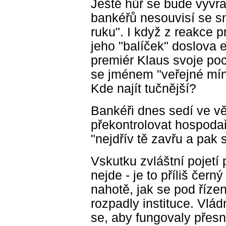
Ještě hůř se bude vyvra
bankéřů nesouvisí se s
ruku". I když z reakce 
jeho "balíček" doslova 
premiér Klaus svoje poc
se jménem "veřejné míně
Kde najít tučnější?
Bankéři dnes sedí ve vě
překontrolovat hospoda
"nejdřív tě zavřu a pak 
Vskutku zvláštní pojetí 
nejde - je to příliš čer
nahotě, jak se pod říze
rozpadly instituce. Vlá
se, aby fungovaly přesn