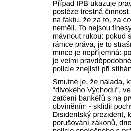
Případ IPB ukazuje prav
posléze trestná činnost
na faktu, že za to, za c
neměli. To nejsou fines
mávnout rukou: pokud s
rámce práva, je to stra
mince je nepříjemná: p
je velmi pravděpodobné)
policie znejistí při stíh
Smutné je, že nálada, k
"divokého Východu", ved
zatčení bankéřů s na p
obviněním - sklidil poc
Disidentský prezident, k
porušování zákonů, dne
policie společného s pr