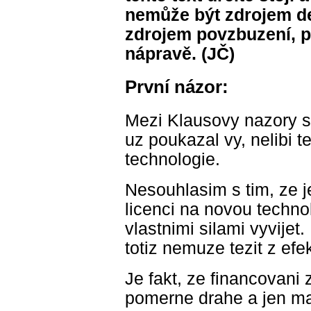
nemůže být zdrojem d
zdrojem povzbuzení, pr
nápravě. (JČ)
První názor:
Mezi Klausovy nazory se
uz poukazal vy, nelibi t
technologie.
Nesouhlasim s tim, ze je
licenci na novou technol
vlastnimi silami vyvijet.
totiz nemuze tezit z efe
Je fakt, ze financovani
pomerne drahe a jen ma