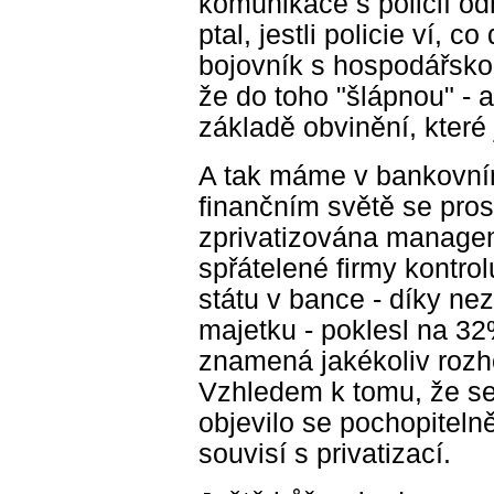
komunikace s policií od
ptal, jestli policie ví, 
bojovník s hospodářskou
že do toho "šlápnou" - 
základě obvinění, které 
A tak máme v bankovní
finančním světě se pros
zprivatizována managem
spřátelené firmy kontrol
státu v bance - díky n
majetku - poklesl na 32%
znamená jakékoliv roz
Vzhledem k tomu, že se
objevilo se pochopiteln
souvisí s privatizací.