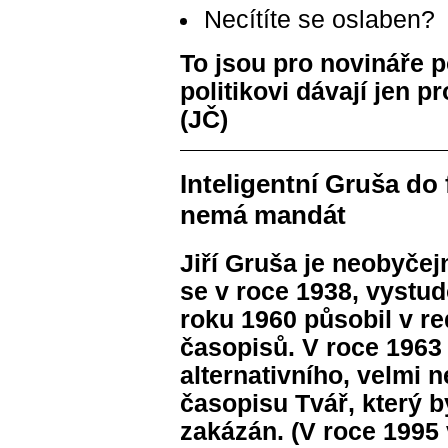
Necítíte se oslaben?
To jsou pro novináře po
politikovi dávají jen p
(JČ)
Inteligentní Gruša do 
nemá mandát
Jiří Gruša je neobyčej
se v roce 1938, vystudov
roku 1960 působil v re
časopisů. V roce 1963
alternativního, velmi 
časopisu Tvář, který b
zakázán. (V roce 1995 