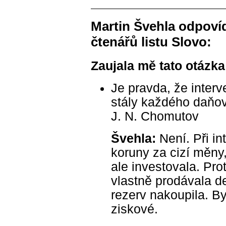
Martin Švehla odpovíd
čtenářů listu Slovo:
Zaujala mě tato otázk
Je pravda, že inte
stály každého daňov
J. N. Chomutov
Švehla:
Není. Při i
koruny za cizí měny,
ale investovala. Pr
vlastně prodávala d
rezerv nakoupila. B
ziskové.