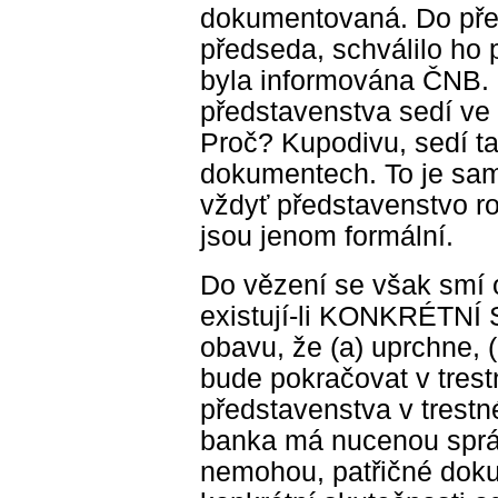
dokumentovaná. Do pře
předseda, schválilo ho 
byla informována ČNB. 
představenstva sedí ve 
Proč? Kupodivu, sedí ta
dokumentech. To je sam
vždyť představenstvo ro
jsou jenom formální.
Do vězení se však smí 
existují-li KONKRÉTN
obavu, že (a) uprchne, (
bude pokračovat v trest
představenstva v trest
banka má nucenou správ
nemohou, patřičné dokum