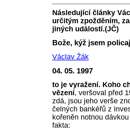
Následující články Vác
určitým zpožděním, z
jiných událostí.(JČ)
Bože, kýž jsem policaj
Václav Žák
04. 05. 1997
to je vyražení. Koho c
vězení
, veršoval před 1
zdá, jsou jeho verše zn
čelných bankéřů z Inves
kořeněn notnou dávkou
fakta: