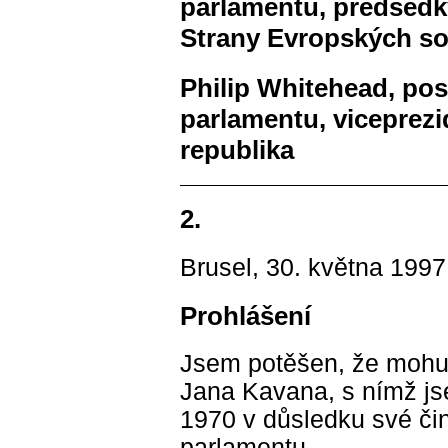
parlamentu, předsedk
Strany Evropských soc
Philip Whitehead, po
parlamentu, viceprezi
republika
2.
Brusel, 30. května 1997
Prohlášení
Jsem potěšen, že mohu
Jana Kavana, s nímž js
1970 v důsledku své čin
parlamentu.