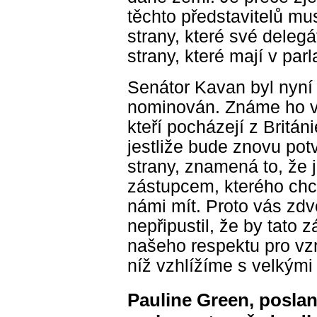
těchto představitelů mus
strany, které své delegát
strany, které mají v par
Senátor Kavan byl nyní
nominován. Známe ho ve
kteří pocházejí z Britán
jestliže bude znovu pot
strany, znamená to, že
zástupcem, kterého chc
námi mít. Proto vás zdv
nepřipustil, že by tato z
našeho respektu pro vzn
níž vzhlížíme s velkými
Pauline Green, posla