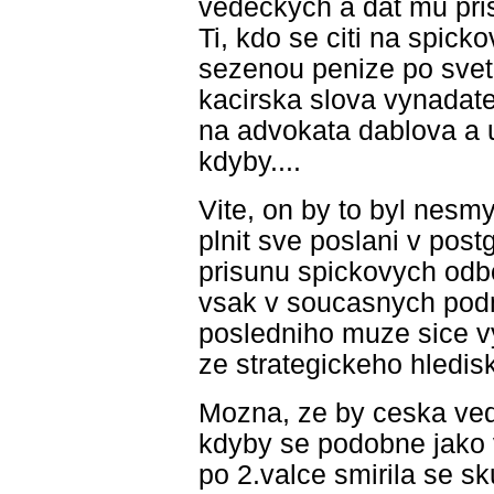
vedeckych a dat mu pris
Ti, kdo se citi na spick
sezenou penize po svete
kacirska slova vynadate,
na advokata dablova a u
kdyby....
Vite, on by to byl nesm
plnit sve poslani v post
prisunu spickovych odbo
vsak v soucasnych pod
posledniho muze sice v
ze strategickeho hledis
Mozna, ze by ceska veda
kdyby se podobne jako
po 2.valce smirila se sk