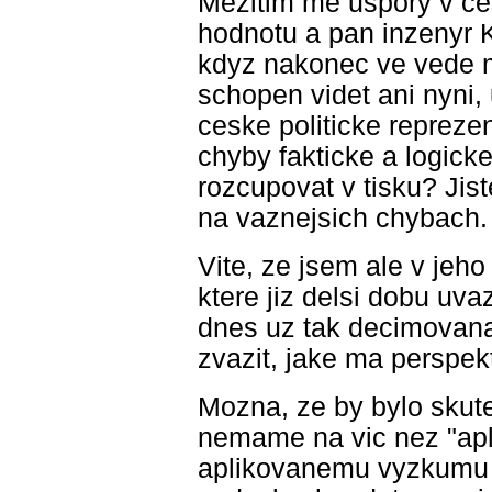
Mezitim me uspory v c
hodnotu a pan inzenyr K
kdyz nakonec ve vede m
schopen videt ani nyni,
ceske politicke repreze
chyby fakticke a logick
rozcupovat v tisku? Jist
na vaznejsich chybach.
Vite, ze jsem ale v jeho
ktere jiz delsi dobu uva
dnes uz tak decimovana
zvazit, jake ma perspekt
Mozna, ze by bylo skute
nemame na vic nez "apli
aplikovanemu vyzkumu ze