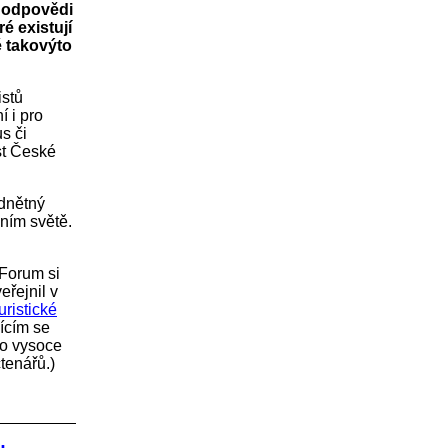
am odpovědi
é existují
ě takovýto
istů
 i pro
s či
st České
dnětný
ním světě.
 Forum si
eřejnil v
ristické
ícím se
nto vysoce
tenářů.)