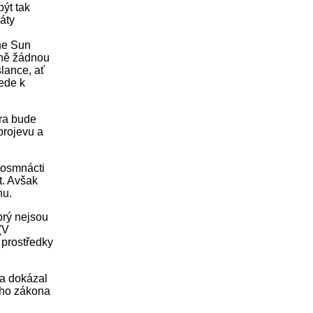
ýt tak
áty
he Sun
vně žádnou
slance, ať
vede k
ira bude
projevu a
h osmnácti
t. Avšak
hu.
prý nejsou
(V
 prostředky
 a dokázal
ého zákona