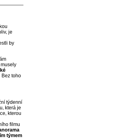
lkou
iv, je
stli by
vám
e musely
cké
. Bez toho
ní týdenní
, která je
ce, kterou
ího filmu
Panorama
cím týmem