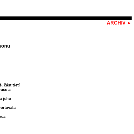
ARCHIV ►
ikonu
 část třetí
ouse a
a jeho
portovala
zea