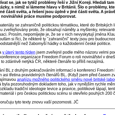
dívat se, jak se tytéž problémy řeší v Jižní Koreji. Hledali t
tázky, s nimiž si lámeme hlavu v Británii. Šlo o problémy, kter
dné části světa, a řešení jsou úplně v jiné části světa. A práv
 novinářské práce musíme podporovat.
teriály se zahraničně politickou tématikou, které do Britských l
u zveřejňovány proto, že obsahují náměty a myšlenky, relevantní
uaci. Prosím, nepomíjejte je, že se v nich nevyskytují jména Klau
ufám si říci, že některé ty "zahraniční" texty jsou pro budoucno
podstatnější než žabomyší hádky o každodenní české politice.
a
v úterý tento týden
jsem zveřejnil podle mého názoru velmi po
 konference organizace Freedom Forum o roli novinářství v dneš
 to zdánlivě netýká ČR, některé čtenáře to příliš nezajímá.
ání BL z druhým pokračováním informací o konferenci Freedom
en asi třetina pravidelných čtenářů BL. (Když jsem před časem zv
zajímavou
analýzu možného politického směru nové britské labou
rá byla pozoruhodným dokladem toho, jak v nynějším rychle měn
ozkladu tradiční ideologie levice a pravice, politikové tápají, te
 materiál i pro českou politickou scénu si otevřelo pouhých 200 č
oručuju tyto texty znovu vaší pozornosti. JČ