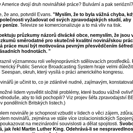
 Americe dvojí druh novinářské práce? Bulvární a pak seriózní
 že ano, potvrdil Evans.
"Myslím, že to byla vážná chyba, kd
 společnosti vyžadovat od svých zpravodajských studií, aby
y peníze
. Televize se komercionalizuje a to má vliv na tisk.
spektuju průzkumy názorů divácké obce, nemyslím, že jsou 
ůzkumů směrodatné pro skutečně kvalitní novinářskou práci.
á práce musí být motivována pevným přesvědčením šéfred
zásadních hodnotách. "
aznil významnou roli veřejnoprávních sdělovacích prostředků.
americký Public Service Broadcasting System hraje velmi důležito
o Seespan, okruh, který vysílá o práci amerického kongresu.
inářů je učinit to, co je zdánlivé nudné, zajímavým, konstatova
 možné lidem vysvětlit složité problémy, které budou vážně ovlivň
 jednoduše, aby to lidi pochopili? Viz projev šéfa zpravodajství
v pondělních Britských listech.)
lem novináře je schopnost vzbudit v lidech o věci zájem, zdůr
lem novinářů, zejména ve stále více izolacionistických Spojen
e poukazovat na mezinárodní souvislosti a dělat spojitosti.
Svobo
á, jak řekl Martin Luther King. Odehrává-li se nespravedlno