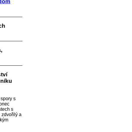
dom
ch
,
tví
eníku
 spory s
konec
stech s
 zdvořilý a
lským