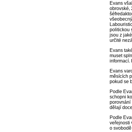
Evans však
obrovské, 
šéfredakto
všeobecnýc
Labouristi
politickou
jsou z jak
určité nezá
Evans také
muset spln
informací. 
Evans varo
měsících p
pokud se b
Podle Evan
schopni ko
porovnání 
dělají doce
Podle Evan
veřejnosti
o svobodě 