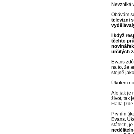
Nevzniká v
Obávám se,
televizní
vydělával
I když re
těchto pr
novinářsk
určitých 
Evans zdůr
na to, že 
stejně jak
Úkolem nov
Ale jak je
život, tak
Halla (zde 
Prvním úko
Evans. Úko
státech, j
neděliteln