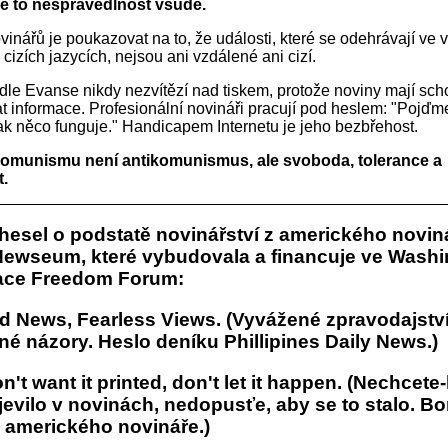
 je to nespravedlnost všude.
inářů je poukazovat na to, že události, které se odehrávají ve
cizích jazycích, nejsou ani vzdálené ani cizí.
odle Evanse nikdy nezvítězí nad tiskem, protože noviny mají sc
t informace. Profesionální novináři pracují pod heslem: "Pojďm
jak něco funguje." Handicapem Internetu je jeho bezbřehost.
munismu není antikomunismus, ale svoboda, tolerance a
.
 hesel o podstatě novinářství z amerického novi
ewseum, které vybudovala a financuje ve Wash
ace Freedom Forum:
d News, Fearless Views. (Vyvážené zpravodajství
é názory. Heslo deníku Phillipines Daily News.)
on't want it printed, don't let it happen. (Nechcete-
jevilo v novinách, nedopusťe, aby se to stalo. B
 amerického novináře.)