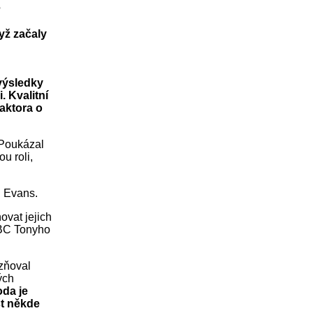
?
yž začaly
výsledky
 Kvalitní
aktora o
 Poukázal
u roli,
l Evans.
ovat jejich
 BBC Tonyho
azňoval
ých
da je
st někde