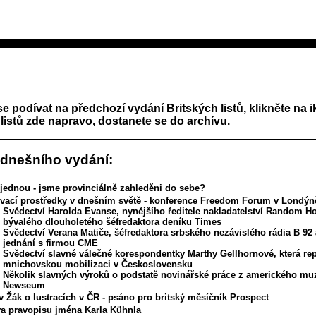
se podívat na předchozí vydání Britských listů, klikněte na 
listů zde napravo, dostanete se do archívu.
 dnešního vydání:
 jednou - jsme provinciálně zahleděni do sebe?
vací prostředky v dnešním světě - konference Freedom Forum v Londýně,
Svědectví Harolda Evanse, nynějšího ředitele nakladatelství Random H
bývalého dlouholetého šéfredaktora deníku Times
Svědectví Verana Matiče, šéfredaktora srbského nezávislého rádia B 92 
jednání s firmou CME
Svědectví slavné válečné korespondentky Marthy Gellhornové, která re
mnichovskou mobilizaci v Československu
Několik slavných výroků o podstatě novinářské práce z amerického mu
Newseum
v Žák o lustracích v ČR - psáno pro britský měsíčník Prospect
a pravopisu jména Karla Kühnla