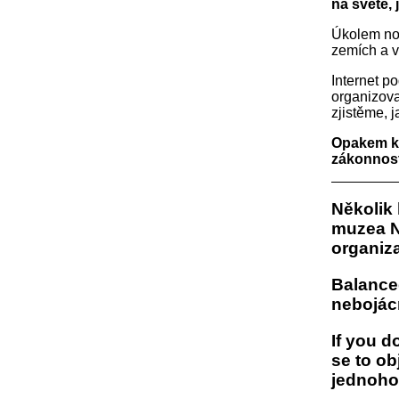
na světě,
Úkolem nov
zemích a v 
Internet p
organizova
zjistěme, 
Opakem ko
zákonnost
Několik
muzea N
organiz
Balance
nebojácn
If you d
se to ob
jednoho