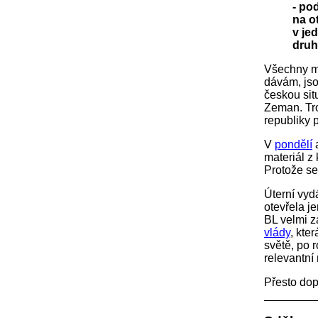
- po
na o
v je
druh
Všechny ma
dávám, jso
českou sit
Zeman. Tro
republiky 
V
pondělí
materiál z
Protože se
Úterní vyd
otevřela j
BL velmi 
vlády
, kte
světě, po r
relevantní
Přesto dop