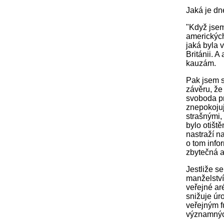
Jaká je dn
"Když jsem
amerických
jaká byla 
Británii. 
kauzám.
Pak jsem s
závěru, že
svoboda pr
znepokojuj
strašnými,
bylo otiště
nastraží n
o tom infor
zbytečná a
Jestliže s
manželství
veřejné ar
snižuje úro
veřejným f
významnýc