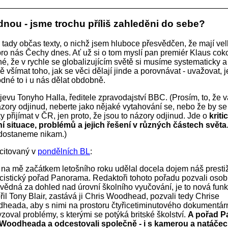
dnou - jsme trochu příliš zahleděni do sebe?
 tady občas texty, o nichž jsem hluboce přesvědčen, že mají ve
pro nás Čechy dnes. Ať už si o tom myslí pan premiér Klaus cokol
né, že v rychle se globalizujícím světě si musíme systematicky a
všímat toho, jak se věci dělají jinde a porovnávat - uvažovat, je
dné to i u nás dělat obdobně.
rojevu Tonyho Halla, ředitele zpravodajství BBC. (Prosím, to, že 
zory odjinud, neberte jako nějaké vytahování se, nebo že by s
y přijímat v ČR, jen proto, že jsou to názory odjinud. Jde o
kriti
í situace, problémů a jejich řešení v různých částech světa
edostaneme nikam.)
 citovaný v
pondělních BL
:
 na mě začátkem letošního roku udělal docela dojem náš prestiž
cistický pořad Panorama. Redaktoři tohoto pořadu pozvali osobu
vědná za dohled nad úrovní školního vyučování, je to nová funk
řil Tony Blair, zastává ji Chris Woodhead, pozvali tedy Chrise
heada, aby s nimi na prostoru čtyřicetiminutového dokumentárn
zoval problémy, s kterými se potýká britské školství.
A pořad 
 Woodheada a odcestovali společně - i s kamerou a natáče