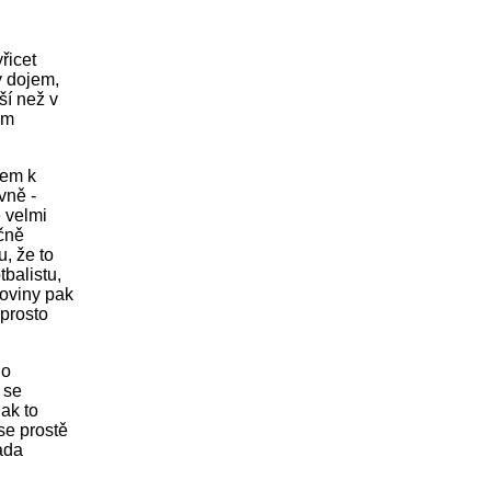
řicet
ý dojem,
ší než v
ým
sem k
vně -
 velmi
ečně
, že to
tbalistu,
noviny pak
aprosto
ho
 se
ak to
 se prostě
ada