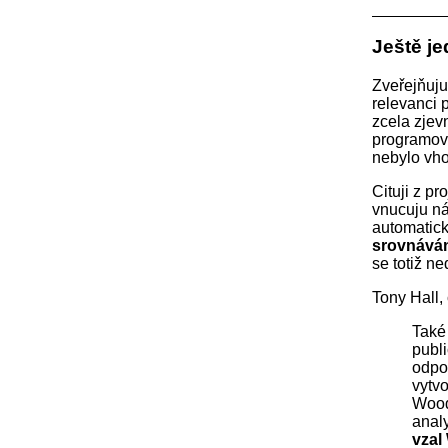
Ještě je
Zveřejňuju
relevanci 
zcela zjev
programově 
nebylo vho
Cituji z p
vnucuju ná
automatick
srovnáván
se totiž n
Tony Hall,
Také
publi
odpo
vytvo
Wood
analy
vzal