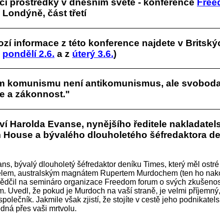
cí prostředky v dnešním světě - konference
Free
 Londýně, část třetí
zí informace z této konference najdete v Britský
z
pondělí 2.6.
a z
úterý 3.6.
)
 komunismu není antikomunismus, ale svoboda
e a zákonnost."
í Harolda Evanse, nynějšího ředitele nakladatels
House a bývalého dlouholetého šéfredaktora d
ns, bývalý dlouholetý šéfredaktor deníku Times, který měl ostré
telem, australským magnátem Rupertem Murdochem (ten ho na
vědčil na semináro organizace Freedom forum o svých zkušeno
 Uvedl, že pokud je Murdoch na vaší straně, je velmi příjemný,
polečník. Jakmile však zjistí, že stojíte v cestě jeho podnikate
dná přes vaši mrtvolu.