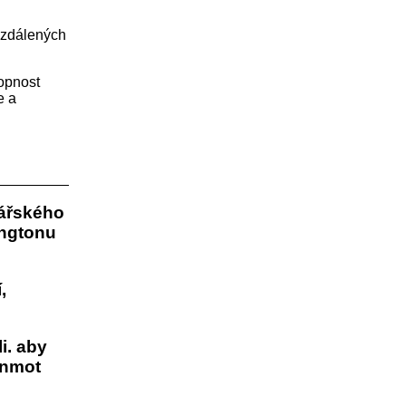
 vzdálených
hopnost
e a
nářského
ingtonu
,
li. aby
onmot