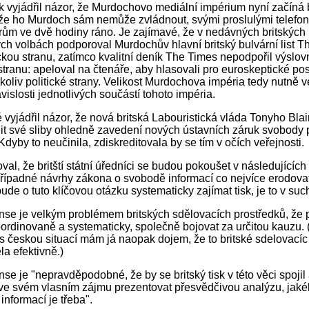
 vyjádřil názor, že Murdochovo mediální impérium nyní začíná b
že ho Murdoch sám nemůže zvládnout, svými proslulými telefon
rům ve dvě hodiny ráno. Je zajímavé, že v nedávných britských
h volbách podporoval Murdochův hlavní britský bulvární list T
ckou stranu, zatímco kvalitní deník The Times nepodpořil výslo
 stranu: apeloval na čtenáře, aby hlasovali pro euroskeptické po
ékoliv politické strany. Velikost Murdochova impéria tedy nutně 
vislosti jednotlivých součástí tohoto impéria.
 vyjádřil názor, že nová britská Labouristická vláda Tonyho Bla
it své sliby ohledně zavedení nových ústavních záruk svobody 
Kdyby to neučinila, zdiskreditovala by se tím v očích veřejnosti.
val, že britští státní úředníci se budou pokoušet v následujícíc
řípadné návrhy zákona o svobodě informací co nejvíce erodova
ude o tuto klíčovou otázku systematicky zajímat tisk, je to v suc
se je velkým problémem britských sdělovacích prostředků, že 
ordinovaně a systematicky, společně bojovat za určitou kauzu. 
s českou situací mám já naopak dojem, že to britské sdelovacíc
la efektivně.)
se je "nepravděpodobné, že by se britský tisk v této věci spojil
 ve svém vlasním zájmu prezentovat přesvědčivou analýzu, jak
informací je třeba".