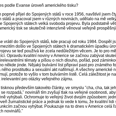
es podle Evanse úroveň amerického tisku?
 poprvé přijel do Spojených států v roce 1956, navštívil jsem čty
 států a pracoval jsem v různých novinách, udělalo na mě velk
ve Spojených státech velká svoboda projevu. Byla podstatně vět
A americký tisk se skutečně intenzívně věnoval veřejně prospěšn
e vrátil do Spojených států, kde pracuji od roku 1984. Dospěl j
 mezitím došlo ve Spojených státech k dramatickém úpadku úro
ojevu se teď používá ke zcela nedůležitým věcem. Je to pro mě
ící. Opravdu kvalitní noviny v Americe se začnou zabývat skut
 irelevantními tématy a píšou o nich dlouho, pořád, pod záminkou
no někde jinde. Nějaký bulvární list připraví past pro známého fo
a něho prostitutku a sexuální akt nafilmují. A všechny americké 
mují, protože to vyšlo v tom bulvárním listě. Celá záležitost je n
 irelevantní pro otázky veřejného zájmu.
e tisknou především takovéto články, ve smyslu "cha, cha, tak je
 se rozpadá," novináři tím zvyšují tlak na veřejné osobnosti, aby
éně vyhýbali. Ochromuje to veřejný život dvojím způsobem: jedn
veň žurnalistické práce a jednak to vede k tomu, že kvalitní lidi
unkcím začnou vyhýbat. Poukazuje na to dnes v Americe celá ř
h novinářů."