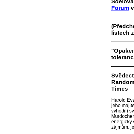
Sdělova
Forum
v
(Předcho
listech 
"Opakem
toleranc
Svědectv
Random 
Times
Harold Eva
jeho maji
vyhodil) s
Murdochem.
energický s
zájmům, je