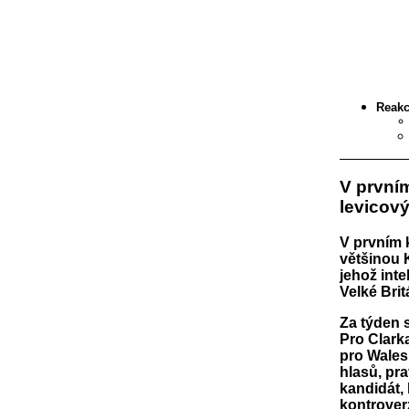
Reakc
V prvním
levicový
V prvním k
většinou K
jehož int
Velké Brit
Za týden 
Pro Clark
pro Wales
hlasů, pr
kandidát, 
kontrover