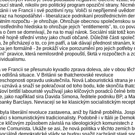
noucí straně, nikoliv pro politický program opoziční strany. Nicm
tánii i ve Francii i své pozitivní rysy. Voliči si nepříjemně uvědomi
raz na hospodářství - liberalizace podnikaní prostřednictvím de
tátním rozpočtu - je ohrožuje. Ohrožuje obecnou společenskou s
ostředního hlediska to ohrožuje jejich "entitlements", to, co pov
a o čem se domnívají, že na to mají nárok. Sociální stát totiž k
jně hojně střední vrstvy jako chudí občané. Důležité části společ
 že přicházejí o to, co jim patří, a tak dávají přednost stranám, k
řeba jen formálně - že prokáží více porozumění pro jejich potřeby
lní" pravice, která nemilosrdně propouští, škrtá v rozpočtech a 
ividualismu.
 a ve Francii se přesunulo kyvadlo zprava doleva, ale v obou tě
o odlišná situace. V Británii se thatcherovské revoluce
schopnosti opravdu uskutečnila. Nová Labouristická strana je
to uznává a snaží se pokračovat od toho bodu, kde skončila tha
oví britští labouristé využívají jako klíčových poradců čelné brit
e, jako například sira Davida Simona, ředitele podniku BP, a Ma
 banky Barclays. Nevracejí se ke klasickým socialistickým recep
 byla liberální revoluce zastavena, aniž by řádně proběhla. Jos
alici s komunistickými tradicionalisty. Podobně i v Itálii je Demok
ice klíčovým způsobem závislá na ideologických komunistech z
ne Comunista. Ukáže se asi, že nová politika v těchto zemích 
- sociálně demokratické vlády se budou snažit zachránit staré soc