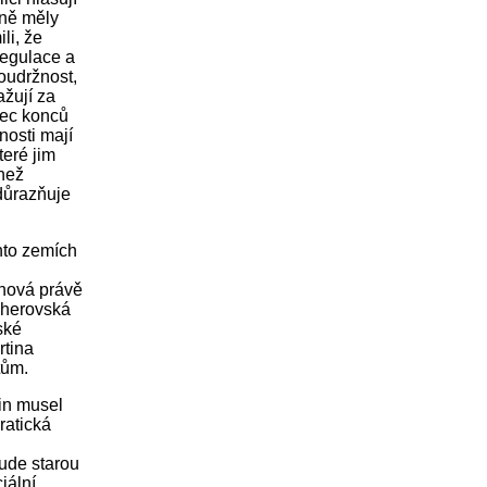
éně měly
li, že
regulace a
oudržnost,
ažují za
onec konců
nosti mají
teré jim
 než
zdůrazňuje
chto zemích
 nová právě
tcherovská
ské
rtina
tům.
pin musel
ratická
bude starou
iální