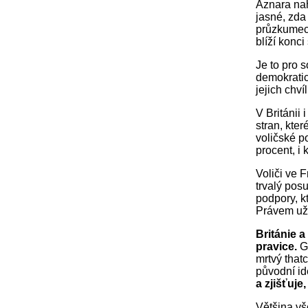
Aznara nah
jasné, zda 
průzkumec
blíží konci
Je to pro 
demokratic
jejich chví
V Británii
stran, kter
voličské p
procent, i 
Voliči ve F
trvalý posu
podpory, k
Právem už 
Británie 
pravice.
G
mrtvý that
původní id
a zjišťuje
Většina vš