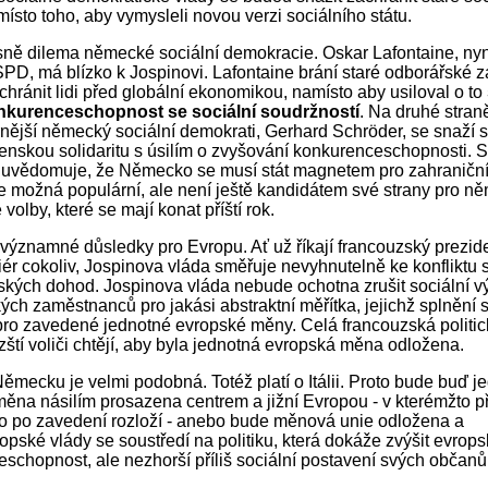
ísto toho, aby vymysleli novou verzi sociálního státu.
esně dilema německé sociální demokracie. Oskar Lafontaine, nyn
D, má blízko k Jospinovi. Lafontaine brání staré odborářské z
chránit lidi před globální ekonomikou, namísto aby usiloval o to
kurenceschopnost se sociální soudržností
. Na druhé stran
nější německý sociální demokrati, Gerhard Schröder, se snaží s
enskou solidaritu s úsilím o zvyšování konkurenceschopnosti. S
 uvědomuje, že Německo se musí stát magnetem pro zahraniční 
e možná populární, ale není ještě kandidátem své strany pro n
olby, které se mají konat příští rok.
významné důsledky pro Evropu. Ať už říkají francouzský prezide
ér cokoliv, Jospinova vláda směřuje nevyhnutelně ke konfliktu
ských dohod. Jospinova vláda nebude ochotna zrušit sociální 
ých zaměstnanců pro jakási abstraktní měřítka, jejichž splnění 
ro zavedené jednotné evropské měny. Celá francouzská politická
zští voliči chtějí, aby byla jednotná evropská měna odložena.
ěmecku je velmi podobná. Totéž platí o Itálii. Proto bude buď j
ěna násilím prosazena centrem a jižní Evropou - v kterémžto p
zo po zavedení rozloží - anebo bude měnová unie odložena a
pské vlády se soustředí na politiku, která dokáže zvýšit evrop
schopnost, ale nezhorší příliš sociální postavení svých občanů