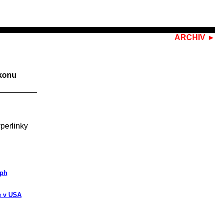
ARCHIV ►
ikonu
perlinky
lph
e v USA