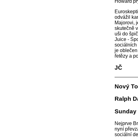
Howard prý
Euroskepti
odvážil ka
Majorovi, 
skutečně v
uši do špi
Juice - Sp
sociálních
je oblečen
řetězy a p
JČ
Nový To
Ralph D
Sunday 
Nejprve Br
nyní převz
sociální 