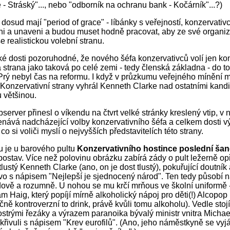
- Stráský"..., nebo "odborník na ochranu bank - Kočárník"...?)
dosud mají "period of grace" - líbánky s veřejností, konzervativc
i a unaveni a budou muset hodně pracovat, aby ze své organi
e realistickou volební stranu.
aké dosti pozoruhodné, že nového šéfa konzervativců volí jen ko
 strana jako taková po celé zemi - tedy členská základna - do 
 Prý nebyl čas na reformu. I když v průzkumu veřejného mínění 
Konzervativní strany vyhrál Kenneth Clarke nad ostatními kand
 většinou.
server přinesl o víkendu na čtvrt velké stránky kreslený vtip, v
ává nadcházející volby konzervativního šéfa a celkem dosti v
 co si voliči myslí o nejvyšších představitelích této strany.
 je u barového pultu
Konzervativního hostince poslední ša
ostav. Více než polovinu obrázku zabírá zády o pult ležerně op
lustý Kenneth Clarke (ano, on je dost tlustý), pokuřující doutník 
pivo s nápisem "Nejlepší je sjednocený národ". Ten tedy působí 
idově a rozumně. U nohou se mu krčí mrňous ve školní uniformě -
am Haig, který popíjí mírně alkoholický nápoj pro děti(!) Alcopop
ně kontroverzní to drink, právě kvůli tomu alkoholu). Vedle stoj
ostrými řezáky a výrazem paranoika bývalý ministr vnitra Micha
křivuli s nápisem "Krev eurofilů". (Ano, jeho náměstkyně se vyjá