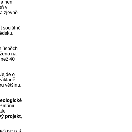
 a není
oň v
a zjevně
t sociálně
védsku,
ém úspěch
loženo na
 než 40
 Nejde o
 základě
ou většinu.
deologické
ritánii
ale
vý projekt,
či hlasují