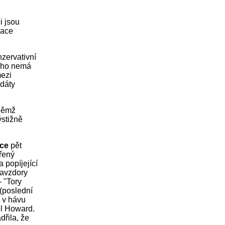
i jsou
zace
nzervativní
toho nemá
mezi
idáty
 němž
ýstižně
nce
pět
řený
a popíjející
navzdory
 "Tory
 (poslední
í v hávu
el Howard.
dřila, že