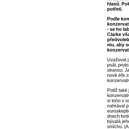
hlasů. Po
potřetí.
Podle kom
konzervati
- se ho la
Clarke vš
předvoleb
mu, aby se
konzervat
Uvažoval j
psát, proto
stranou. J
nové éře z
konzervativ
Potíž také
konzervati
si toho v 
nahrával př
euroskepti
dnech tvrd
bývalá jeh
smíchu. (A