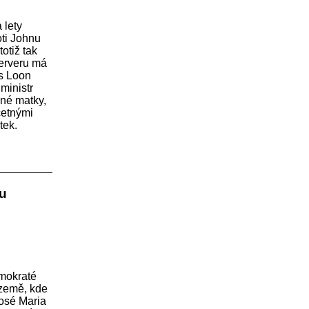
 lety
oti Johnu
otiž tak
erveru má
's Loon
ministr
dné matky,
četnými
tek.
pu
emokraté
 země, kde
osé Maria