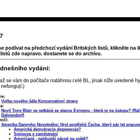
97
se podívat na předchozí vydání Britských listů, klikněte na 
listů zde napravo, dostanete se do archívu.
 dnešního vydání:
 až se vám do počítače natáhnou celé BL, jinak níže uvedené hy
 nefungují.)
ie:
Volba nového šéfa Konzervativní strany
a:
Nový Tony Blair se setkává se starou Evropou - která je na ústupu? (Ra
Dahrendorf)
ničí:
Amerika Dannyho Novotného: Hrst postřehů Čecha, který pár let pracuj
Americká demokracie degeneruje?
Smlouva v zaměstnání
Američané - nejtlustší národ na světě?