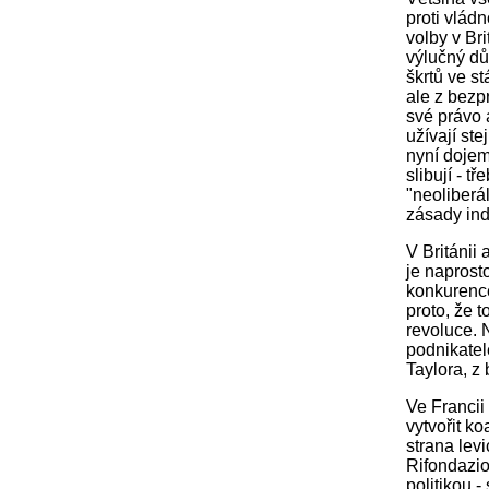
proti vlád
volby v Bri
výlučný dů
škrtů ve s
ale z bezpr
své právo 
užívají ste
nyní dojem,
slibují - t
"neoliberá
zásady ind
V Británii
je naprost
konkurence
proto, že 
revoluce. N
podnikatel
Taylora, z
Ve Francii
vytvořit ko
strana lev
Rifondazio
politikou 