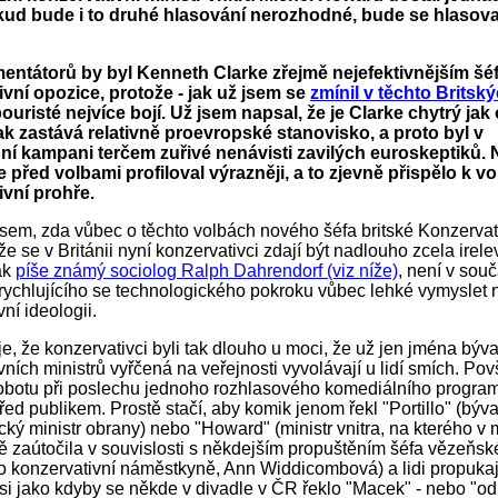
kud bude i to druhé hlasování nerozhodné, bude se hlasovat
entátorů by byl Kenneth Clarke zřejmě nejefektivnějším š
vní opozice, protože - jak už jsem se
zmínil v těchto Britský
bouristé nejvíce
bojí
. Už jsem napsal, že je Clarke chytrý jak 
ak zastává relativně proevropské stanovisko, a proto byl v
ní kampani terčem zuřivé nenávisti zavilých euroskeptiků. N
 před volbami profiloval výrazněji, a to zjevně přispělo k vo
ivní prohře.
sem, zda vůbec o těchto volbách nového šéfa britské Konzervati
že se v Británii nyní konzervativci zdají být nadlouho zcela irele
ak
píše známý sociolog Ralph Dahrendorf (viz níže)
, není v souč
rychlujícího se technologického pokroku vůbec lehké vymyslet
ní ideologii.
 je, že konzervativci byli tak dlouho u moci, že už jen jména býv
vních ministrů vyřčená na veřejnosti vyvolávají u lidí smích. Po
sobotu při poslechu jednoho rozhlasového komediálního program
ed publikem. Prostě stačí, aby komik jenom řekl "Portillo" (býva
cký ministr obrany) nebo "Howard" (ministr vnitra, na kterého v
ě zaútočila v souvislosti s někdejším propuštěním šéfa vězeňsk
o konzervativní náměstkyně, Ann Widdicombová) a lidi propukají
si jako kdyby se někde v divadle v ČR řeklo "Macek" - nebo "od