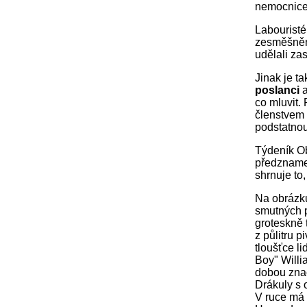
nemocnice 
Labouristé 
zesměšněn
udělali zas
Jinak je t
poslanci
a
co mluvit.
členstvem 
podstatnou
Týdeník Ob
předznamen
shrnuje to,
Na obrázku
smutných p
groteskně t
z půlitru 
tloušťce l
Boy" Willi
dobou znač
Drákuly s 
V ruce má 