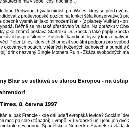
 skutečně má v sobě "cosi nočního".)
k John Redwood, bývalý ministr pro Wales, který se před dvěma
ndidovat z protievropské pozice na funkci šéfa konzervativců pr
je obecně vysmíván jako mimozemšťan - (z planety Vulkán) - on t
ypadá. Běžně se mu také přezdívalo Vulkán. Na obrázku v Obs
čky jako známá postava Startreku Dr. Spock a také popíjí Spock
ockův džus pro šílence. Poslední kandidát, bývalý konzervativní 
 věcí Peter Lilley, který chtěl omezit sociální podporu pro svobo
 v okovaných botách, v těsných kožených kalhotech a bundě s 
opíjí drink nazvaný Single Mothers Ruin - Zkáza svobodných ma
ny Blair se setkává se starou Evropou - na ústu
ahrendorf
Times, 8. června 1997
itánie, pak Francie - kde dál udeří evropská levice? Sociální d
ali moc po celé (západní) Evropě. V Evropské unii jsou jen dvě
demokraté nevládnou, Španělsko a Německo. Španělská vláda J