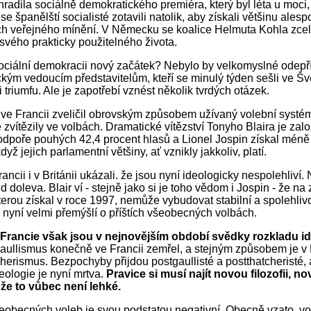
radila sociálně demokratického premiéra, který byl léta u moci,
se španělští socialisté zotavili natolik, aby získali většinu alesp
h veřejného mínění. V Německu se koalice Helmuta Kohla zcel
 svého prakticky použitelného života.
sociální demokracii nový začátek? Nebylo by velkomyslné odepří
kým vedoucím představitelům, kteří se minulý týden sešli ve Š
li triumfu. Ale je zapotřebí vznést několik tvrdých otázek.
 i ve Francii zveličil obrovským způsobem užívaný volební syst
é zvítězily ve volbách. Dramatické vítězství Tonyho Blaira je za
odpoře pouhých 42,4 procent hlasů a Lionel Jospin získal méně
když jejich parlamentní většiny, ať vznikly jakkoliv, platí.
rancii i v Británii ukázali. že jsou nyní ideologicky nespolehliví.
d doleva. Blair ví - stejně jako si je toho vědom i Jospin - že na
terou získal v roce 1997, nemůže vybudovat stabilní a spolehliv
nyní velmi přemýšlí o příštích všeobecných volbách.
a Francie však jsou v nejnovějším období svědky rozkladu i
aullismus konečně ve Francii zemřel, a stejným způsobem je v B
cherismus. Bezpochyby přijdou postgaullisté a postthatcheristé, 
eologie je nyní mrtva.
Pravice si musí najít novou filozofii, no
, že to vůbec není lehké.
eobecných voleb je svou podstatou negativní. Obecně vzato, voli