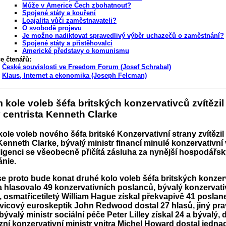
Může v Americe Čech zbohatnout?
Spojené státy a kouření
Loajalita vůči zaměstnavateli?
O svobodě projevu
Je možno nadiktovat spravedlivý výběr uchazečů o zaměstnání?
Spojené státy a přistěhovalci
Americké představy o komunismu
e čtenářů:
České souvislosti ve Freedom Forum (Josef Schrabal)
Klaus, Internet a ekonomika (Joseph Felcman)
 kole voleb šéfa britských konzervativců zvítězil
 centrista Kenneth Clarke
ole voleb nového šéfa britské Konzervativní strany zvítězil
enneth Clarke, bývalý ministr financí minulé konzervativní 
eligenci se všeobecně přičítá zásluha za nynější hospodářsk
ánie.
se proto bude konat druhé kolo voleb šéfa britských konzer
a hlasovalo 49 konzervativních poslanců, bývalý konzervativ
, osmatřicetiletý William Hague získal překvapivě 41 posla
avicový euroskeptik John Redwood dostal 27 hlasů, jiný pr
bývalý ministr sociální péče Peter Lilley získal 24 a bývalý, 
zní konzervativní ministr vnitra Michel Howard dostal jedna