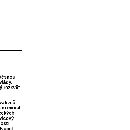
 těsnou
vlády,
ý rozkvět
vativců.
ní ministr
neckých
avicový
dosti
dvacet