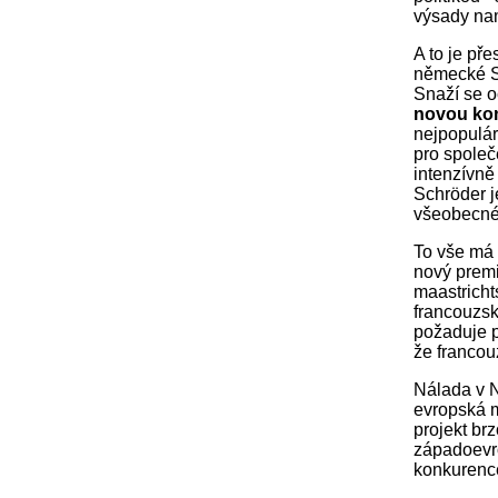
výsady nam
A to je př
německé SP
Snaží se o
novou kon
nejpopulár
pro společ
intenzívně
Schröder j
všeobecné v
To vše má 
nový premi
maastricht
francouzsk
požaduje p
že francou
Nálada v N
evropská m
projekt br
západoevro
konkurence