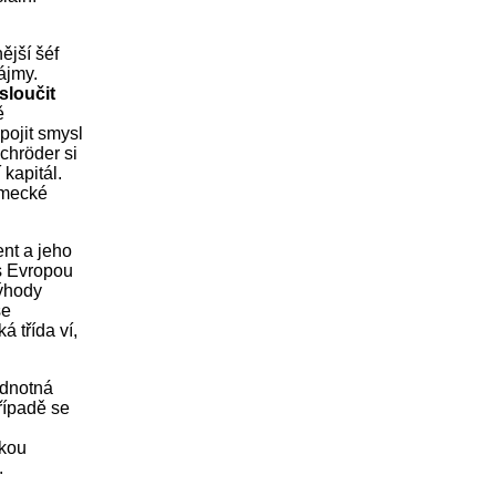
ější šéf
ájmy.
sloučit
ě
pojit smysl
chröder si
kapitál.
ěmecké
nt a jeho
 s Evropou
výhody
se
 třída ví,
ednotná
řípadě se
skou
.