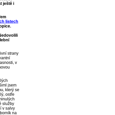
 ještě i
éfem
ch listech
opice.
edovolili
lební
vní strany
vantní
asnosti, v
 novou
alých
všiml jsem
u, který se
lý, ostře
 minulých
é služby
 v salvy
borník na