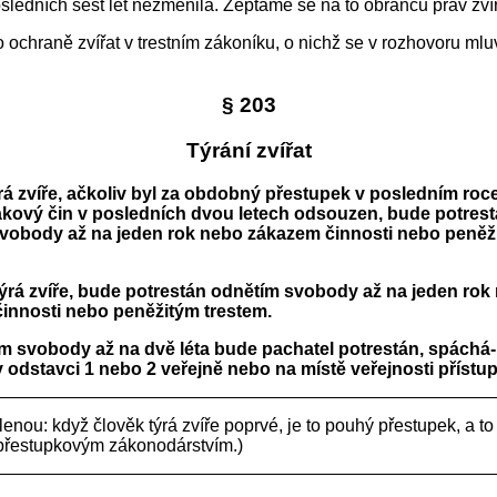
posledních šest let nezměnila. Zeptáme se na to obránců práv zvíř
 ochraně zvířat v trestním zákoníku, o nichž se v rozhovoru mluv
§ 203
Týrání zvířat
ýrá zvíře, ačkoliv byl za obdobný přestupek v posledním roc
akový čin v posledních dvou letech odsouzen, bude potres
vobody až na jeden rok nebo zákazem činnosti nebo peněž
týrá zvíře, bude potrestán odnětím svobody až na jeden rok
innosti nebo peněžitým trestem.
ím svobody až na dvě léta bude pachatel potrestán, spáchá-l
 odstavci 1 nebo 2 veřejně nebo na místě veřejnosti přístu
enou: když člověk týrá zvíře poprvé, je to pouhý přestupek, a to
přestupkovým zákonodárstvím.)