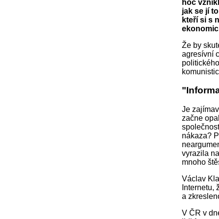
hoc vznikl
jak se jí 
kteří si s
ekonomick
Že by skut
agresívní c
politického
komunistic
"Inform
Je zajímav
začne opak
společnost
nákaza? Pa
neargument
vyrazila n
mnoho štěs
Václav Kla
Internetu,
a zkreslen
V ČR v dne