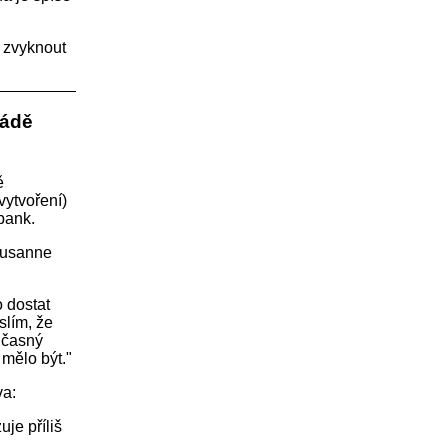
t zvyknout
ládě
ě
vytvoření)
bank.
 Susanne
 dostat
slím, že
učasný
 mělo být."
va:
je příliš