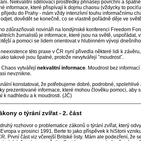
ováni. Nekvalitní sdělovací prostředky přinášejí povrchní a špatně
é informace, které přispívají k dojmu chaosu (vždycky to pociťu
 přijedu do Prahy - mám vždy intenzívní touhu informačnímu c
 odjet, dovědět se konečně, co se vlastně pořádně děje ve světě
o zdůrazňovali novináři na londýnské konferenci Freedom For
itních žurnalistů je informace, které jsou na světě, uspořádat, v
žitější a pomoci se lidem orientovat v hlubinném vývoji dnešního
 neexistence této praxe v ČR nyní přivedla některé lidi k závěru,
jako takové jsou špatné, protože nevytvářejí "moudrost".
. Chaos vytvářejí
nekvalitní informace
. Moudrost bez informací 
 asi nevznikne.
nální konstatovat, že potřebujeme dobré, podrobné, spolehlivé 
ky prezentované informace, které mohou člověku pomoci, aby 
l k nadhledu a k moudrosti. (JČ)
kony o týrání zvířat - 2. část
druhý rozhovor o problematice zákonů o týrání zvířat, který odvy
vropa v prosinci 1991. Berte to jako příspěvek k hiStorii vzniku
R. První část viz včerejší Britské listy. Mám ale podezření, že s