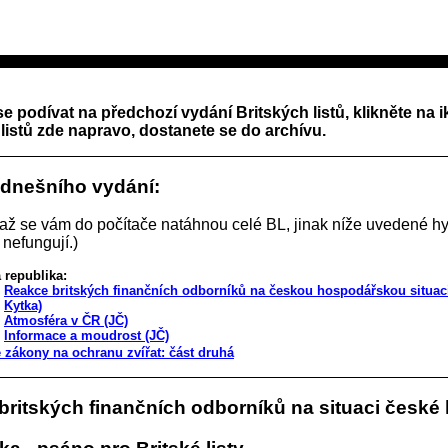
se podívat na předchozí vydání Britských listů, klikněte na 
listů zde napravo, dostanete se do archívu.
 dnešního vydání:
 až se vám do počítače natáhnou celé BL, jinak níže uvedené hy
 nefungují.)
 republika:
Reakce britských finančních odborníků na českou hospodářskou situaci
Kytka)
Atmosféra v ČR (JČ)
Informace a moudrost (JČ)
 zákony na ochranu zvířat: část druhá
britských finančních odborníků na situaci české