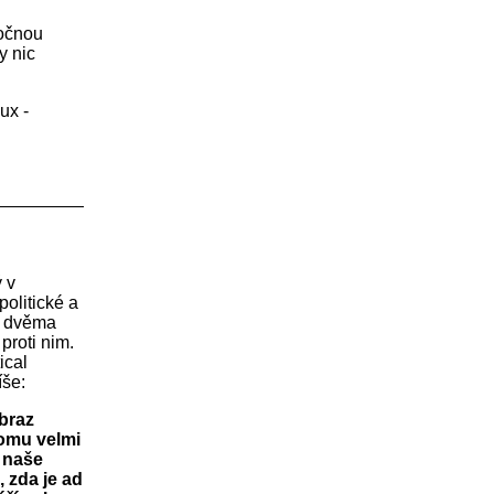
ročnou
y nic
ux -
ý v
olitické a
zi dvěma
proti nim.
ical
íše:
obraz
tomu velmi
e naše
 zda je ad