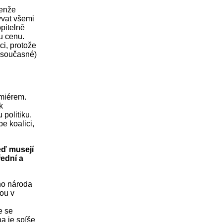
Jenže
ývat všemi
pitelně
u cenu.
ci, protože
 (současné)
emiérem.
k
politiku.
e koalici,
teď musejí
řední a
ho národa
dou v
e se
a je spíše