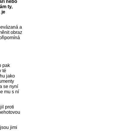
áří nebo
ám ty,
 je
 nevázaná a
změnit obraz
 připomíná
o pak
v té
chu jako
gumenty
a se nyní
e mu s ní
l proti
 nehotovou
jsou jimi