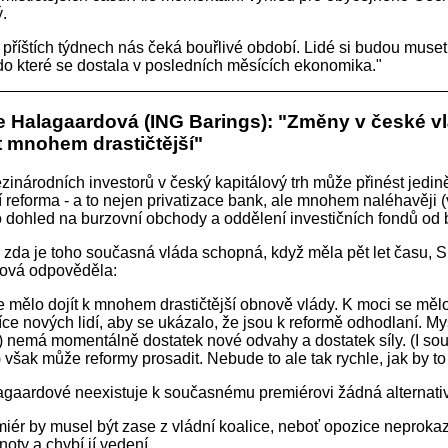
.
 příštích týdnech nás čeká bouřlivé období. Lidé si budou muse
i, do které se dostala v posledních měsících ekonomika."
 Halagaardová (ING Barings): "Změny v české v
t mnohem drastičtější"
inárodních investorů v český kapitálový trh může přinést jedin
ní reforma - a to nejen privatizace bank, ale mnohem naléhavěji (
 dohled na burzovní obchody a oddělení investičních fondů od 
 zda je toho současná vláda schopná, když měla pět let času,
ová odpověděla:
e mělo dojít k mnohem drastičtější obnově vlády. K moci se mělo
e nových lidí, aby se ukázalo, že jsou k reformě odhodlaní. My
a) nemá momentálně dostatek nové odvahy a dostatek síly. (I so
) však může reformy prosadit. Nebude to ale tak rychle, jak by to
gaardové neexistuje k současnému premiérovi žádná alternati
iér by musel být zase z vládní koalice, neboť opozice neprokazu
oty a chybí jí vedení.