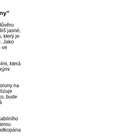
uny"
důvěru
liš jasné,
 který je
S. Jako
B ve
ími, která
skými
koruny na
lizuje
ko, bude
á
tabilního
terou
 podkopána