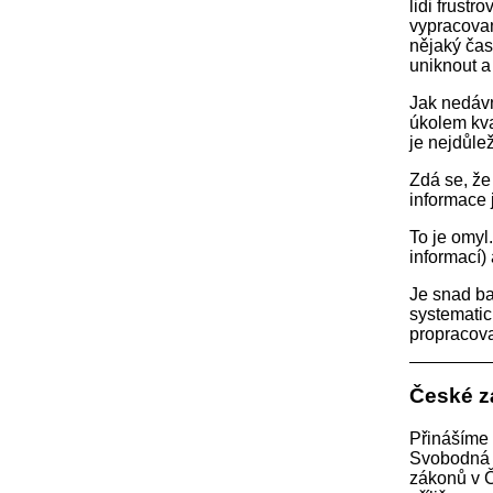
lidi frustr
vypracovan
nějaký čas
uniknout a
Jak nedávn
úkolem kval
je nejdůle
Zdá se, že
informace 
To je omyl
informací)
Je snad ba
systematic
propracova
České zá
Přinášíme 
Svobodná E
zákonů v Č