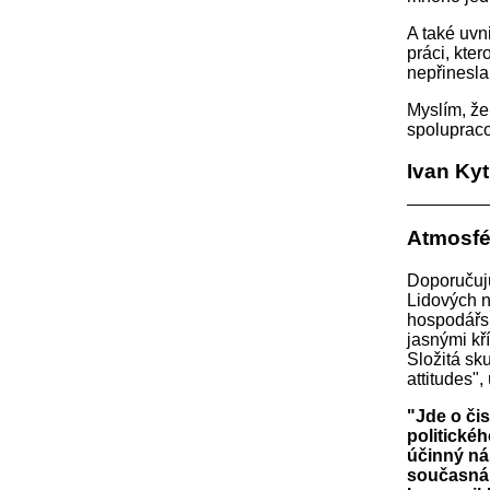
A také uvn
práci, kte
nepřinesla
Myslím, že 
spolupraco
Ivan Ky
Atmosfé
Doporučuj
Lidových n
hospodářsk
jasnými kří
Složitá sku
attitudes"
"Jde o čis
politickéh
účinný nás
současná 