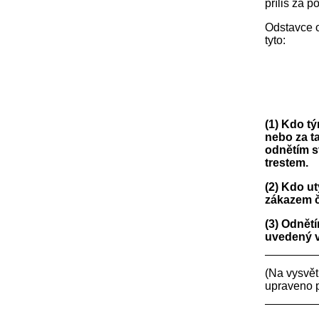
příliš za 
Odstavce o
tyto:
(1) Kdo t
nebo za t
odnětím s
trestem.
(2) Kdo u
zákazem č
(3) Odnět
uvedený v
(Na vysvětl
upraveno 