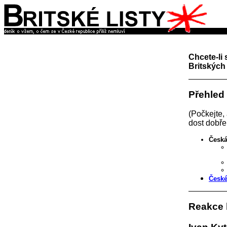
Chcete-li 
Britských 
Přehled
(Počkejte,
dost dobře
Česká
České
Reakce 