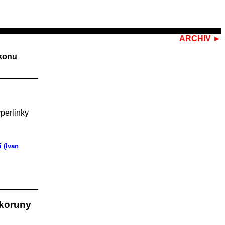
ARCHIV ►
ikonu
perlinky
 (Ivan
 koruny