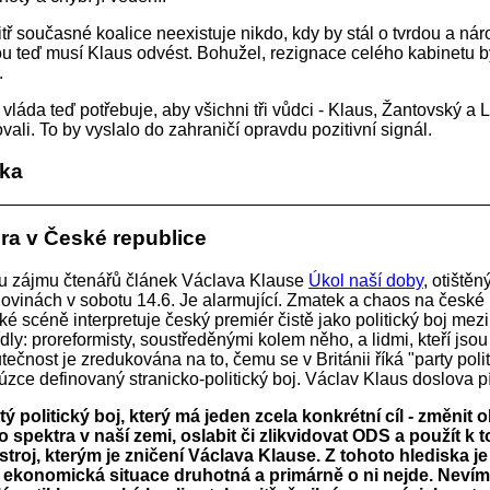
itř současné koalice neexistuje nikdo, kdy by stál o tvrdou a ná
rou teď musí Klaus odvést. Bohužel, rezignace celého kabinetu b
.
vláda teď potřebuje, aby všichni tři vůdci - Klaus, Žantovský a L
vali. To by vyslalo do zahraničí opravdu pozitivní signál.
tka
ra v České republice
u zájmu čtenářů článek Václava Klause
Úkol naší doby
, otištěn
ovinách v sobotu 14.6. Je alarmující. Zmatek a chaos na české p
é scéně interpretuje český premiér čistě jako politický boj me
dly: proreformisty, soustředěnými kolem něho, a lidmi, kteří jsou 
tečnost je zredukována na to, čemu se v Británii říká "party polit
, úzce definovaný stranicko-politický boj. Václav Klaus doslova p
tý politický boj, který má jeden zcela konkrétní cíl - změnit 
o spektra v naší zemi, oslabit či zlikvidovat ODS a použít k 
troj, kterým je zničení Václava Klause. Z tohoto hlediska j
ekonomická situace druhotná a primárně o ni nejde. Nevím,