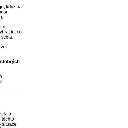
ju, když na
haosu
).
um,
ybrat to, co
 světa.
 že
(
dobrých
a
se
sílala
 těchto
e situace