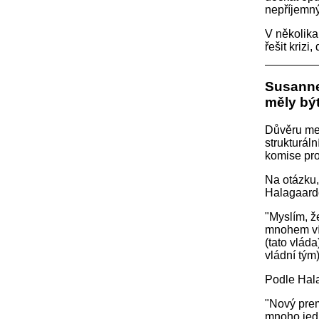
nepříjemný
V několika
řešit kriz
Susanne
měly bý
Důvěru mez
strukturál
komise pro
Na otázku,
Halagaard
"Myslím, ž
mnohem víc
(tato vlád
vládní tým
Podle Hala
"Nový prem
mnoho jedn