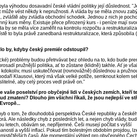
byla výhodou dosavadní české vládní politiky její důslednost. "
 může vést někdy k nepružnosti. A vláda by se měla znovu zab
 zvláště aby zvládla obchodní schodek. Jednou z nich je pocho
ný kurs měny. Existuje přece přirozený kurs - i peníze mají svo
a by se měla více zaměřit na kontrolu rozpočtu a restrukturaliza
ístě to byla právě zanedbaná restrukturalizace, která způsobila
o by, kdyby český premiér odstoupil?
ké) problémy budou přetrvávat bez ohledu na to, kdo bude pr
osadí pružnější politika, ať to zůstane (klidně) takhle. Ať je vša
kdokoliv, musí uskutečňovat (rovnovážně) důslednou a pružnou 
odaří Klausovi, který má však velké potíže, semknout kolem seb
litelné, aby celý proces vedl právě on."
je vaše poselství pro obyčejné lidi v českých zemích, kteří 
d zmateni? Dlouho jim všichni říkali, že jsou nejlepší ve st
Evropě...
yb o tom, že dlouhodobá perspektiva České republiky a české
obrá. Ale následky chyb z posledních let, a nejen chyb vlády, bu
vou letech, obávám se, nepříjemné. Češi musejí počítat s vyšší
ností a vyšší inflací. Pokud tím bolestným obdobím projdou, lz
imističtějších časů. Ale momentální výhled pro obyčejného Čech