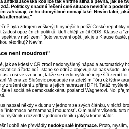
á antiklausovská koalice tak vnitřně silná a pevná, jak se tv
to zdá. Politicky snadné řešení celé situace nevidím a podezír
 ním zahrávají, že ho domyšlené nemají také. Nevím také, jaká
á alternativa."
ečně byla zdrojem veškerých nynějších potíží České republiky
tižádost opozičních politiků, kteří chtějí zničit ODS, Klause a "
 spektra v naší zemi" (toto varování opět, jak je u Klause časté,
kou rétoriku)? Nevím.
ace není moudrost"
é, jak se kdesi v ČR zrodí nedomyšlený nápad a automaticky h
ovat celá řada lidí - stane se odní a objevuje se pak všude. Je 
i asi cosi ve vzduchu, takže se nedomyšlené ideje šíří zemí tro
ní Milena ze Slušovic propaguje na zdejším Fóru už týdny ar
y zrušení daní z příjmu a jejich nahrazení DPH. Tatáž myšlenk
a čele i sociálně demokratickému poslanci Wagnerovi. No, přejm
tí.
us napsal někdy v dubnu v jednom ze svých článků, v nichž broji
 že "informace neznamenají moudrost". O minulém víkendu tuto
ou myšlenku rozvedl v jednom deníku jakýsi komentátor.
šní době ale převládly
nedokonalé informace
. Proto, myslím, 