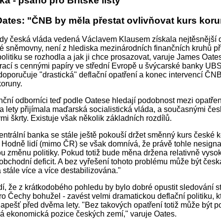
ka - psáno pro Britské listy
ates: "ČNB by měla přestat ovlivňovat kurs kor
kdy česká vláda vedená Václavem Klausem získala nejtěsnější 
 sněmovny, není z hlediska mezinárodních finančních kruhů pří
olitiku se rozhodla a jak ji chce prosazovat, varuje James Oates,
erací s cennými papíry ve střední Evropě u švýcarské banky UB
 doporučuje "drastická" deflační opatření a konec intervencí ČN
oruny.
nční odborníci teď podle Oatese hledají podobnost mezi opatřen
 lety přijímala maďarská socialistická vláda, a současnými če
mi škrty. Existuje však několik základních rozdílů.
entrální banka se stále ještě pokouší držet směnný kurs české 
i. Hodně lidí (mimo ČR) se však domnívá, že právě tohle nesigna
u změnu politiky. Pokud totiž bude měna držena relativně vyso
 obchodní deficit. A bez vyřešení tohoto problému může být česk
stále více a více destabilizována."
í, že z krátkodobého pohledu by bylo dobré opustit sledování s
pro Čechy bohužel - zavést velmi dramatickou deflační politiku, k
dapešť před dvěma lety. "Bez takových opatření totiž může být
á ekonomická pozice českých zemí," varuje Oates.