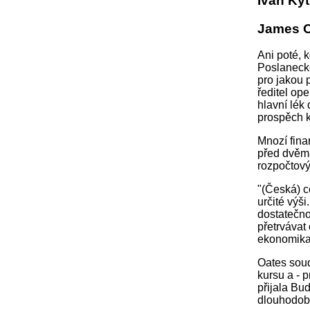
Ivan Kyt
James O
Ani poté, 
Poslanecké
pro jakou p
ředitel op
hlavní lék
prospěch k
Mnozí fina
před dvěma
rozpočtový
"(Česká) c
určité výš
dostatečno
přetrvávat
ekonomika 
Oates soud
kursu a - 
přijala Bu
dlouhodob