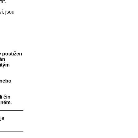
at.
í, jsou
e postižen
tán
itým
 nebo
i čin
pném.
 je