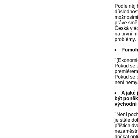
Podle něj 
důslednost
možnostmi,
právě směn
Česká vlád
na první m
problémy.
Pomohl
"(Ekonomic
Pokud se pr
premiérem 
Pokud se p
není nemys
A jaké 
být poněku
východní 
"Není poch
je stále d
příštích d
nezaměstna
dočkat opt