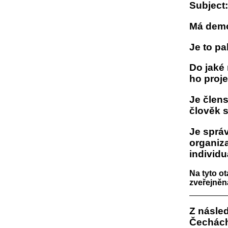
Subject:
Má demo
Je to p
Do jaké 
ho proje
Je člens
člověk 
Je sprá
organiza
individu
Na tyto o
zveřejněn
Z násle
Čechách