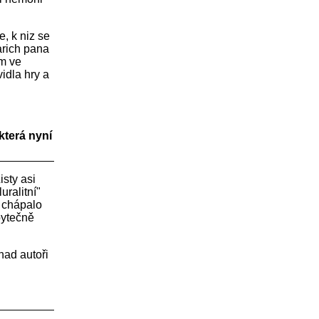
e, k niz se
arich pana
em ve
idla hry a
která nyní
sty asi
ralitní"
a chápalo
bytečně
nad autoři