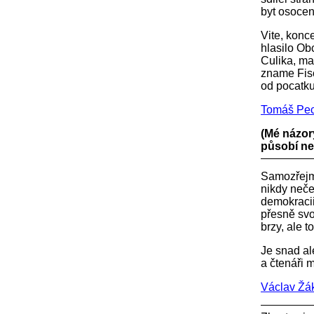
byt osocen
Vite, konc
hlasilo Ob
Culika, ma
zname Fisc
od pocatku
Tomáš Pec
(Mé názor
působí ne
Samozřejmě
nikdy neče
demokracii
přesně svo
brzy, ale to
Je snad al
a čtenáři 
Václav Žá