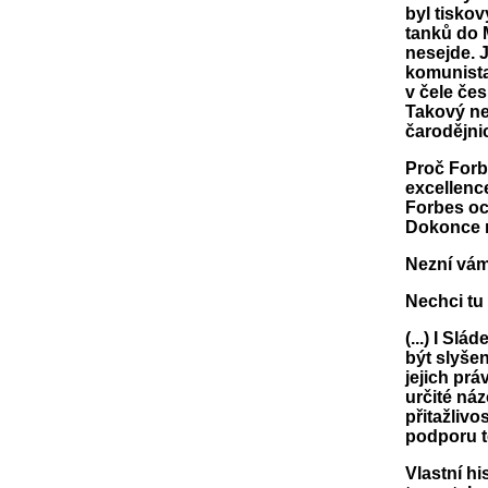
byl tisko
tanků do 
nesejde. 
komunista
v čele če
Takový ne
čarodějni
Proč Forbe
excellence
Forbes oc
Dokonce n
Nezní vá
Nechci tu
(...) I Sl
být slyše
jejich prá
určité náz
přitažlivo
podporu tě
Vlastní hi