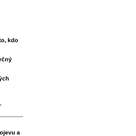
to, kdo
tyčný
ých
,
ojevu a