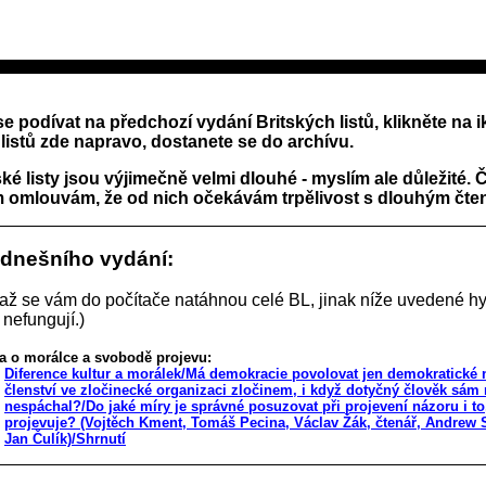
se podívat na předchozí vydání Britských listů, klikněte na 
listů zde napravo, dostanete se do archívu.
ské listy jsou výjimečně velmi dlouhé - myslím ale důležité.
 omlouvám, že od nich očekávám trpělivost s dlouhým čten
 dnešního vydání:
 až se vám do počítače natáhnou celé BL, jinak níže uvedené hy
 nefungují.)
a o morálce a svobodě projevu:
Diference kultur a morálek/Má demokracie povolovat jen demokratické 
členství ve zločinecké organizaci zločinem, i když dotyčný člověk sám 
nespáchal?/Do jaké míry je správné posuzovat při projevení názoru i to
projevuje? (Vojtěch Kment, Tomáš Pecina, Václav Žák, čtenář, Andrew S
Jan Čulík)/Shrnutí