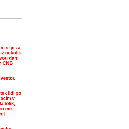
 si je za
uz nekolik
vou dani
im CNB
nvestor,
tek lidi po
nacim v
 tolik,
pro me
nit
i meho