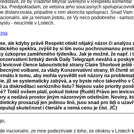
predstavit, ze by Vladimir Mlynar uverejnil v Respektu komentar
ka. Predpokladam, ze vetsina jeho soucasnych spolupracovni
ne distancovala, pripadne s nim ukoncila spolupraci. Snad Vam 
racionalni, ale ja nemam jistotu, ze Vy neco podobneho - samoz
slu - neucinite v Listech.
ina
 se, ale kdyby právě Respekt otiskl nějaký názor či analýzu
litického spektra, zvýšil by si tím svou pochroumanou prest
ky úzkoprse zaměřeného týdeníku. Jak je možné, že např. i t
konzervativní britský deník Daily Telegraph neváhá a posky
 levicové člence labouristické strany Claire Shortové ještě
ecnými volbami, za vlády Konzervativní strany, tři čtvrtě s
ormátu k tomu, aby mohla vysvětlit své názory na problemat
e, jíž se systematicky zabývá, a vy byste něco takového v
 za diskreditaci seriózního listu? Nejsou vaše priority pon
é? Totéž ovšem platí, pokud tiskne (Rudé) Právo jen levico
ry a nedává prostor jiným názorovým odstínům. Noviny, kt
sticky prosazují jen jedinou linii, jsou snad pro lidi s uza
ipulují skutečnost i čtenáře a nemá cenu je číst. JČ)
go,
de iracionalni, ze mne podezrivate z toho, ze otisknu v Listech