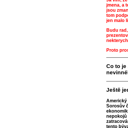
jmena, a t
jsou zmani
tom podpo
jen malo 
Budu rad, 
prezentova
nekterych
Proto pros
Co to je
nevinné
Ještě je
Americký 
Sorosův 
ekonomiky
nepokojů 
zatracová
tento býv