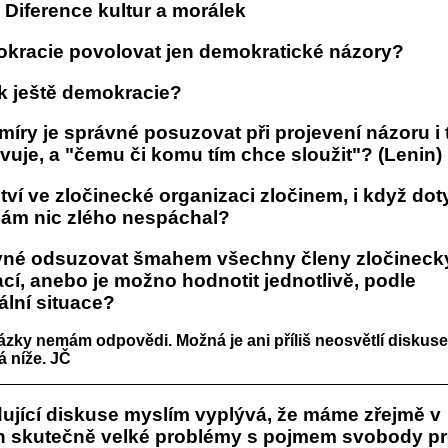
 Diference kultur a morálek
kracie povolovat jen demokratické názory?
ak ještě demokracie?
míry je správné posuzovat při projevení názoru i 
vuje, a "čemu či komu tím chce sloužit"? (Lenin)
tví ve zločinecké organizaci zločinem, i když do
sám nic zlého nespáchal?
vné odsuzovat šmahem všechny členy zločineck
cí, anebo je možno hodnotit jednotlivě, podle
ální situace?
tázky nemám odpovědi. Možná je ani příliš neosvětlí diskuse
á níže. JČ
dující diskuse myslím vyplývá, že máme zřejmě v
 skutečně velké problémy s pojmem svobody pr