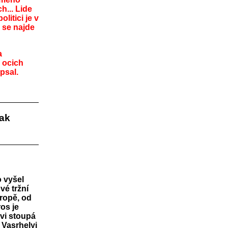
h... Lide
litici je v
 se najde
a
v ocich
psal.
tak
 vyšel
ové tržní
ropě, od
os je
vi stoupá
 Vasrhelyi