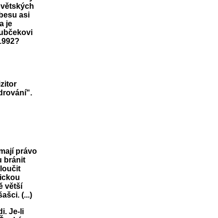
ovětských
besu asi
a je
Dubčekovi
1992?
zitor
drování".
 mají právo
 bránit
loučit
tickou
ě větší
ci. (...)
. Je-li