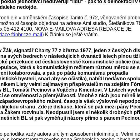
 pokud jednotlivci nedůvěřují "lidu" - pak to s demokracií 
 daleko nedojde.
roehlein v brněnském časopise Tamto č. 972, věnovaném probl
 možno si časopis objednat na adrese Ami studio, Štefánikova 7
/fax 05-412 4100, NOVA E-MAILOVA ADRESA REDAKCE JE:
ace.fdnbr.cze-mail
) K článku se ještě vrátím.
v Žák, signatář Charty 77 z března 1977, jeden z českých di
i na svých bedrech v následujících dvanácti letech plnou tíži
cké perzekuce od československé komunistické policie (na 
opulace, která s komunistickým režimem různou měrou se
cení kolaborovala, a pak po pádu komunismu propadla
stické hysterii, snad aby se očistila), nabídl nedávno spol
níkem Listy velmi zajímavým přispěvatelům na zdejším Fór
v BL, Tomáši Pecinovi a Vojtěchu Kmentovi. V Listech vychá
í se otevřeností a přemýšlivostí. Mnohé z nich jsou mírně l
 západoevropského ražení, časopis však výslovně nepodpo
litickou stranu. Zde je diskuse, která se pak mezi pány Pec
 Žákem rozvinula. Neodpustil jsem si několik drobných př
dnešních BL si pak vyměňuji názory přímo s panem Pecinou
do periodika vzdy autora urcitym zpusobem inkriminuje. Velmi n
anku s komentarem takoveho pana Grebenicka anebo, abych nyn