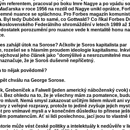
vým referentem, pracoval po boku Imre Nagye a po vpádu s
Maďarska v roce 1956 na rozdíl od Nagye unikl oprátce, For
Jemné nuance se spláchnou. Pro Forbes magazín komunist
. Byl tedy Dubček to samé, co Gottwald? Co říkal Forbes 
skoslovenského Federálního shromáždění v letech 1989 až 
dostatek porozumění pro nuance vede k mentalitě honu na
ce.
s zahájil útok na Sorose? Ačkoliv je Soros kapitalista par
, rozešel se s hlavním proudem ideologie kapitalismu. Inkvi
ejchoval jeho článek jako "domýšlivé a nesrozumitelné mu
aznačuje, že je Soroš duševně nepříčetný.
m to nějak povědomě?
 pět chválu na George Sorose.
ádek, Grebeníček a Falwell (jeden americký náboženský cvok)
ni. Bez ohledu na to, že je všechny mám za pomatence, budu
vo mluvit. Nemá smysl zakazovat určitým lidem mluvit ani vy
ory z veřejné rozpravy, protože to jedině zvyšuje jejich mys
st pro vnímavé mysli a v konečném důsledku to přinese ješt
m pomatencům. Ať si lidi poslechnou, jací jsou to vlastně šaš
storie může vést české politiky a intelektuály k nedůvěře v lidi