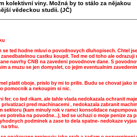
 kolektivní viny. Možná by to stálo za nějakou
jší vědeckou studii. (JČ)
ku
 se ted hodne mluvi o povodnovych dluhopisech. Chtel jsem
 zanedbatelnou castku koupit. Ted me od toho ale odrazuji 
vane navrhy CNB na zavedeni povodnove dane. S povodno
im a muzu se jen domyslet, co jejim eventualnim zaveden
l platit oboje, prislo by mi to prilis. Budu se chovat jako i
ako pomocnik a nekoupim si nic.
 fer, co ted rikam, ale tahle vlada nedokazala ochranit maje
privatizaci pred machinacemi , nedokazala zabranit machi
 sektoru (kam minuly rok v ramci konsolidace napumpovala
nes potreba na povodne...), ted se uchazi o moje penize za 
yhodnych podminek a zase to dela spatne- nedokaze vyjas
na trhu.
e se opakovane projevuju jako srab a zadam o nezverejnen