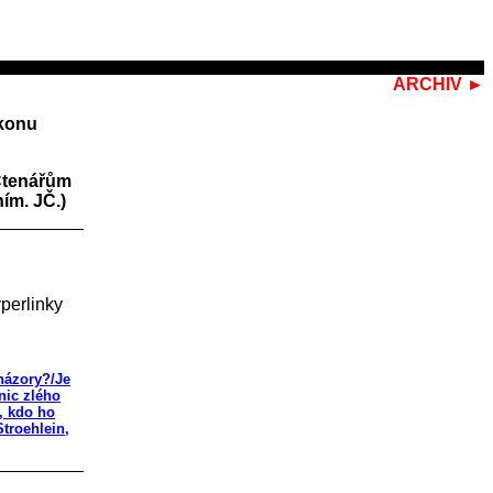
ARCHIV ►
ikonu
 Čtenářům
ím. JČ.)
perlinky
názory?/Je
nic zlého
, kdo ho
troehlein,