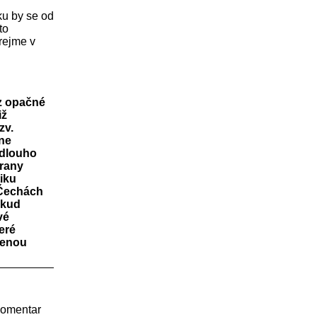
ku by se od
to
rejme v
 z opačné
iž
zv.
tne
 dlouho
trany
iku
 Čechách
ěkud
vé
eré
vřenou
 komentar