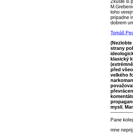
Zkuste si 
M.Grebenic
toho verej
pripadne i
dobrem umy
Tomáš Pec
(Nezlobte
strany po
ideologic
klasický 
(extrémně)
před všeob
velkého f
narkomani
považovali
převrácen
komentáto
propagandi
myslí. Man
Pane kole
mne neprij