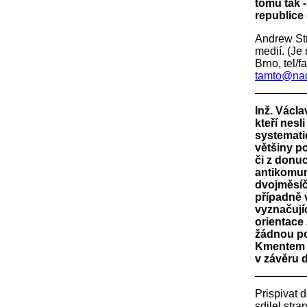
tomu tak -
republice
Andrew St
medií. (Je
Brno, tel
tamto@nad
Inž. Václa
kteří nesl
systemati
většiny p
či z donu
antikomuni
dvojměsíč
případně 
vyznačujíc
orientace
žádnou po
Kmentem a
v závěru 
Prispivat 
sdilel str