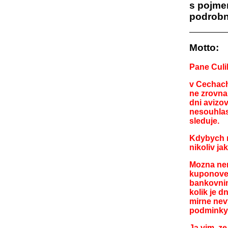
s pojmem
podrobně
Motto:
Pane Culi
v Cechach
ne zrovna
dni avizo
nesouhlas
sleduje.
Kdybych me
nikoliv j
Mozna neni
kuponove 
bankovnim
kolik je d
mirne nev
podminky 
Ja vim, z