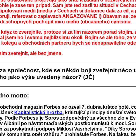
ohle je zase ten pripad. Sam jste ted zazil tu situaci v Cechac
pulovani medii (media v Cechach si dokonce dala za cil, a po
ruji, referovat o zaplavach ANGAZOVANE !) Obavam se, ze
lidi schopnych pochopit miru meho (obcasneho) cynismu.
kdyz to zverejnite, protoze si za tim nazorem porad stojim, 
l jsem ho i svemu nejblizsimu okoli. Bojim se ale toho, ze 
 kolegu a obchodnich partneru bych se nenapravitelne ode
im zverejnit, ale bez jmena.
 za společnost, kde se někdo bojí zveřejnit něco 
ho jako výše uvedený názor? (JČ)
dno motto:
obchodní magazín Forbes se ozval 7. dubna krátce poté, co
článek
Kapitalistická hrozba
, kritizující principy dnešní svět
. Podle Forbesu je Soros zodpovědný za všechno zlo v Ev
v Albánii po návrat maďarských postkomunistů k moci. Sor
n za poskytnutí podpory Miklosi Vasrhelyimu. "Díky Soroso
alý komunista opět vzhůru," prohlašuje Forbes. Na faktu, že