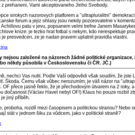
 z prehaneni, Vami akceptovaneho Jiriho Svobody.
epce sirokych nazorovych platforem a "ultrapluralitni" demokraci
canske forum a jejiz ohlasy jsou nekdy pozorovatelne v koment
 Achillovu patu v jevu, popsanem velmi trefne Janem Masaryk
hlove knize: je tezko hrat fotbal s nekym, kdo nerespektuje prav
 je presvedcen, ze je nadan pravem uplatnit pravidla vlastni.
ina
y nejsou založené na názorech žádné politické organizace, 
bo někdy působila v Československu či ČR. JČ.)
, nechci Vas nutit. Podle Vaší odpovědi však soudím, že jste Li
tl. Škoda. Čemu však vůbec nerozumím, je váš názor na "ultraplu
. OF přece jasně řeklo, že je přechodovým útvarem na 2 roky, 
u dočasnost (Václav Havel nebyl OF!) Klaus ho pouze rozbil z
 je jiný příběh.
e, proboha, rozdíl mezi časopisem a politickou stranou? Nebo s
mají stát v jednom šiku za vůdcem, jako v politické straně?
k