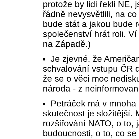
protože by lidi řekli NE, j
řádně nevysvětlili, na c
bude stát a jakou bude 
společenství hrát roli. V
na Západě.)
Je zjevné, že Američa
schvalování vstupu ČR d
že se o věci moc nedisk
národa - z neinformovan
Petráček má v mnoha 
skutečnost je složitější.
rozšiřování NATO, o to, 
budoucnosti, o to, co s