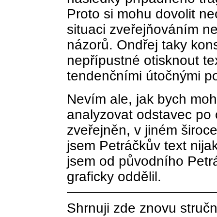
Proto si mohu dovolit n
situaci zveřejňováním n
názorů. Ondřej taky kons
nepřípustné otisknout t
tendenčními útočnými p
Nevím ale, jak bych mohl
analyzovat odstavec po od
zveřejněn, v jiném široc
jsem Petráčkův text nija
jsem od původního Petrá
graficky oddělil.
Shrnuji zde znovu stručn