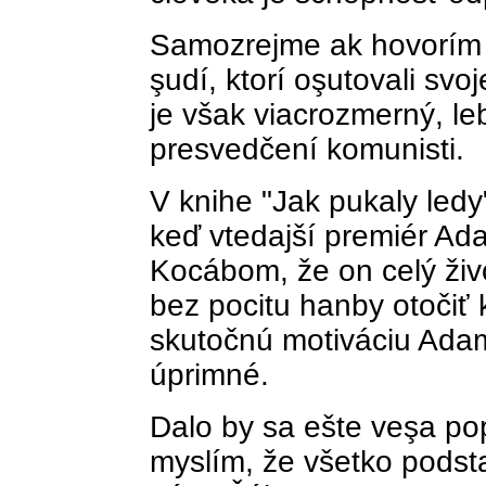
Samozrejme ak hovorím o
şudí, ktorí oşutovali sv
je však viacrozmerný, leb
presvedčení komunisti.
V knihe "Jak pukaly led
keď vtedajší premiér Ad
Kocábom, že on celý živ
bez pocitu hanby otoči
skutočnú motiváciu Adam
úprimné.
Dalo by sa ešte veşa po
myslím, že všetko pods