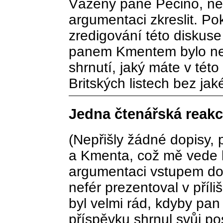
Vážený pane Pecino, n
argumentaci zkreslit. P
zredigování této disku
panem Kmentem bylo nefé
shrnutí, jaký máte v této
Britských listech bez ja
Jedna čtenářská reakc
(Nepřišly žádné dopisy,
a Kmenta, což mě vede k
argumentaci vstupem do
nefér prezentoval v příl
byl velmi rád, kdyby pa
příspěvku shrnul svůj pos