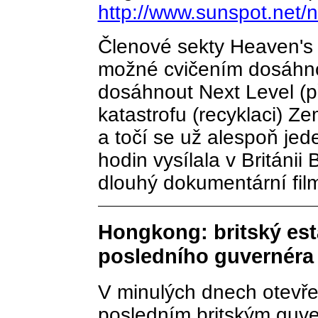
http://www.sunspot.net/
Členové sekty Heaven's G
možné cvičením dosáhno
dosáhnout Next Level (pří
katastrofu (recyklaci) Ze
a točí se už alespoň jed
hodin vysílala v Británii 
dlouhý dokumentární fil
Hongkong: britský est
posledního guvernéra
V minulých dnech otevře
posledním britským guv