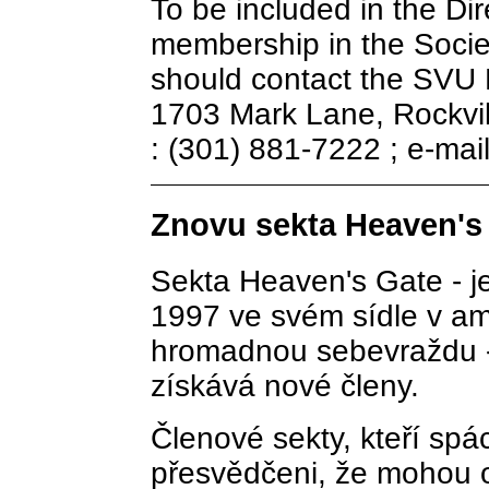
To be included in the Dir
membership in the Societ
should contact the SVU P
1703 Mark Lane, Rockvi
: (301) 881-7222 ; e-mai
Znovu sekta Heaven's
Sekta Heaven's Gate - je
1997 ve svém sídle v a
hromadnou sebevraždu - 
získává nové členy.
Členové sekty, kteří spá
přesvědčeni, že mohou o