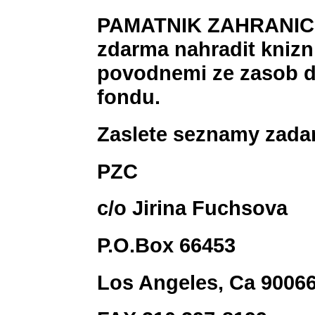
PAMATNIK ZAHRANIC
zdarma nahradit knizn
povodnemi ze zasob d
fondu.
Zaslete seznamy zadan
PZC
c/o Jirina Fuchsova
P.O.Box 66453
Los Angeles, Ca 9006