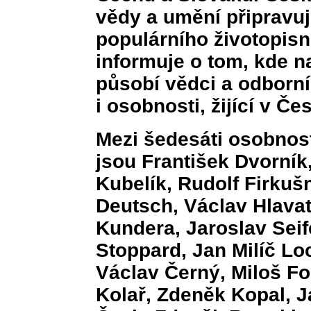
vědy a umění připravu
populárního životopis
informuje o tom, kde na
působí vědci a odborn
i osobnosti, žijící v Č
Mezi šedesáti osobnost
jsou František Dvorní
Kubelík, Rudolf Firkuš
Deutsch, Václav Hlavat
Kundera, Jaroslav Sei
Stoppard, Jan Milíč L
Václav Černý, Miloš Fo
Kolař, Zdeněk Kopal, J