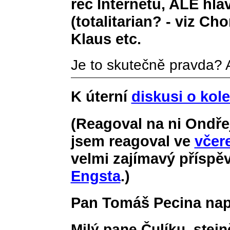
rec Internetu, ALE hla
(totalitarian? - viz C
Klaus etc.
Je to skutečně pravda? 
K úterní
diskusi o kole
(Reagoval na ni Ondře
jsem reagoval ve
včer
velmi zajímavý příspě
Engsta
.)
Pan Tomáš Pecina nap
Milý pane Čulíku, stejn