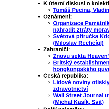
K úterní diskusi o kolekti
Tomáš Pecina, Vladim
Oznámení:
Organizace Památní
nahradit ztráty mora
Světová příručka Kd
(Miloslav Rechcígl)
Zahraničí:
Znovu sekta Heaven'
Britský establishmen
hongkongského guve
Česká republika:
Lidové noviny otiskl
zdravotnictví
Wall Street Journal u
(Michal Kasík, Svit)