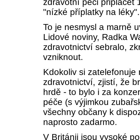
zdravotní péči připlácet
"nízké příplatky na léky".
To je nesmysl a marně uv
Lidové noviny, Radka Wal
zdravotnictví sebralo, z
vzniknout.
Kdokoliv si zatelefonuje 
zdravotnictví, zjistí, že 
hrdě - to bylo i za konzer
péče (s výjimkou zubařské
všechny občany k dispozic
naprosto zadarmo.
V Británii jsou vysoké po