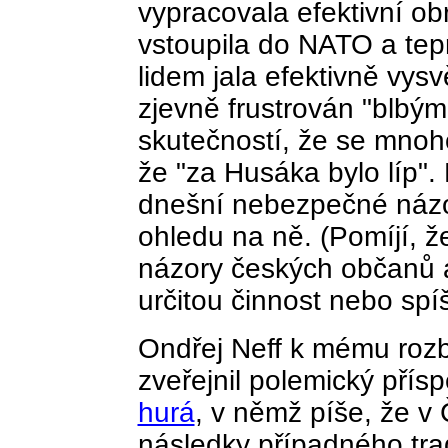
vypracovala efektivní obra
vstoupila do NATO a tep
lidem jala efektivně vysv
zjevně frustrován "blbý
skutečností, že se mnoho
že "za Husáka bylo líp".
dnešní nebezpečné názor
ohledu na ně. (Pomíjí, ž
názory českých občanů a
určitou činnost nebo spí
Ondřej Neff k mému roz
zveřejnil polemický přís
hurá
, v němž píše, že v
následky případného trag