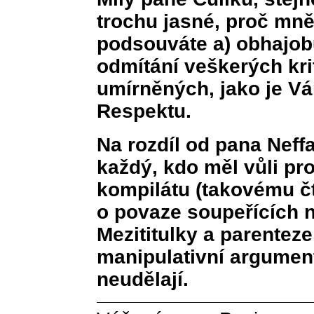
trochu jasné, proč mn
podsouváte a) obhajobu
odmítání veškerých kri
umírněných, jako je V
Respektu.
Na rozdíl od pana Neff
každý, kdo měl vůli p
kompilátu (takovému čte
o povaze soupeřících 
Mezititulky a parentez
manipulativní argumen
neudělají.