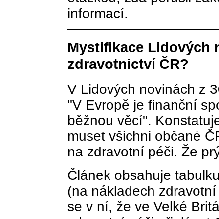
informací.
Mystifikace Lidových 
zdravotnictví ČR?
V Lidových novinách z 3
"V Evropě je finanční sp
běžnou věcí". Konstatuj
muset všichni občané ČR 
na zdravotní péči. Že pr
Článek obsahuje tabulku
(na nákladech zdravotní
se v ní, že ve Velké Brit