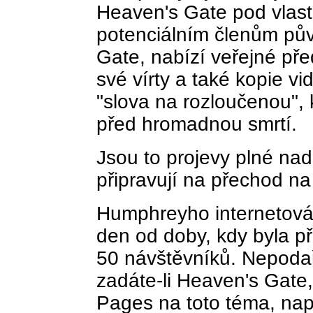
Heaven's Gate pod vlas
potenciálním členům pův
Gate, nabízí veřejné př
své vírty a také kopie v
"slova na rozloučenou", 
před hromadnou smrtí.
Jsou to projevy plné nad
připravují na přechod na
Humphreyho internetov
den od doby, kdy byla př
50 návštěvníků. Nepodařil
zadáte-li Heaven's Gate
Pages na toto téma, např