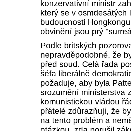
konzervativní ministr za
který se v osmdesátých l
budoucnosti Hongkongu,
obvinění jsou prý "surre
Podle britských pozorova
nepravděpodobné, že by
před soud. Celá řada po
šéfa liberálně demokrat
požaduje, aby byla Patt
srozumění ministerstva 
komunistickou vládou řá
přátelé zdůrazňují, že by
na tento problém a nemě
otázkou, zda porušil zák