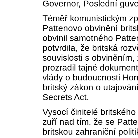
Governor, Poslední guve
Téměř komunistickým zp
Pattenovo obvinění brits
obvinil samotného Patten
potvrdila, že britská roz
souvislosti s obviněním,
prozradil tajné dokumen
vlády o budoucnosti Hon
britský zákon o utajování
Secrets Act.
Vysocí činitelé britského
zuří nad tím, že se Patte
britskou zahraniční polit