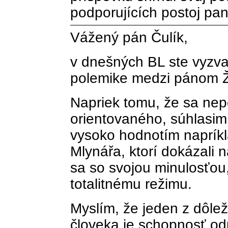
podporujících postoj pa
Vážený pán Čulík,
v dnešných BL ste vyzval
polemike medzi pánom 
Napriek tomu, že sa nep
orientovaného, súhlasi
vysoko hodnotím naprík
Mlynářa, ktorí dokázali 
sa so svojou minulosťou,
totalitnému režimu.
Myslím, že jeden z dôlež
človeka je schopnosť od