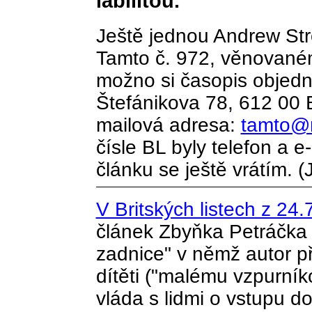
labilitou."
Ještě jednou Andrew St
Tamto č. 972, věnovaném
možno si časopis objedn
Štefánikova 78, 612 00 B
mailová adresa:
tamto@n
čísle BL byly telefon a 
článku se ještě vrátím. (
V Britských listech z 24.
článek Zbyňka Petráčka 
zadnice" v němž autor p
dítěti ("malému vzpurníko
vláda s lidmi o vstupu d