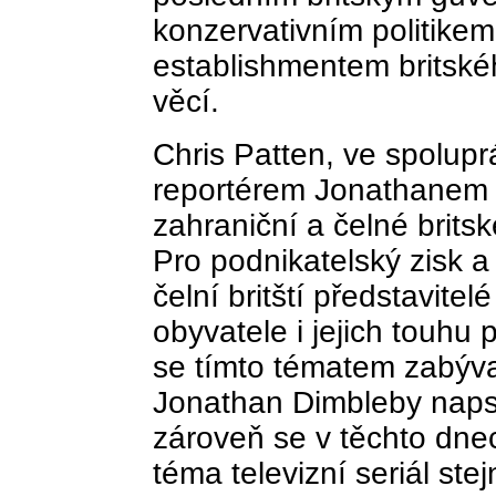
konzervativním politike
establishmentem britské
věcí.
Chris Patten, ve spoluprá
reportérem Jonathanem D
zahraniční a čelné brits
Pro podnikatelský zisk a
čelní britští představit
obyvatele i jejich touhu
se tímto tématem zabýval
Jonathan Dimbleby napsa
zároveň se v těchto dnec
téma televizní seriál st