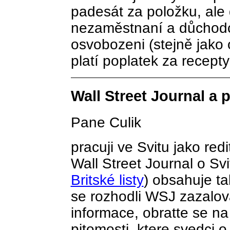
padesát za položku, ale 
nezaměstnaní a důchodci
osvobozeni (stejně jako
platí poplatek za recepty
Wall Street Journal a 
Pane Culik
pracuji ve Svitu jako red
Wall Street Journal o Sv
Britské listy
) obsahuje t
se rozhodli WSJ zazalova
informace, obratte se na
pitomosti, ktere svedci o