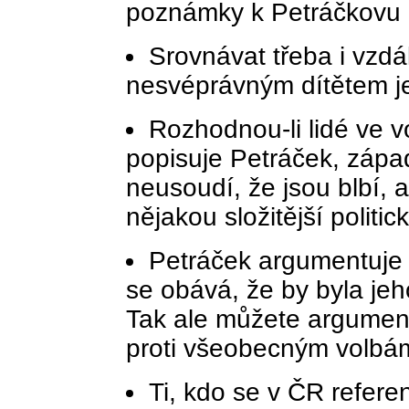
poznámky k Petráčkovu 
Srovnávat třeba i vzd
nesvéprávným dítětem je
Rozhodnou-li lidé ve v
popisuje Petráček, západ
neusoudí, že jsou blbí, a
nějakou složitější polit
Petráček argumentuje 
se obává, že by byla je
Tak ale můžete argument
proti všeobecným volbá
Ti, kdo se v ČR refer