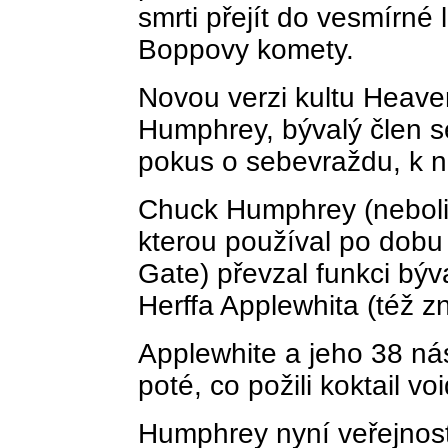
smrti přejít do vesmírné 
Boppovy komety.
Novou verzi kultu Heave
Humphrey, bývalý člen sek
pokus o sebevraždu, k n
Chuck Humphrey (neboli 
kterou používal po dobu 
Gate) převzal funkci býv
Herffa Applewhita (též 
Applewhite a jeho 38 ná
poté, co požili koktail vo
Humphrey nyní veřejnosti