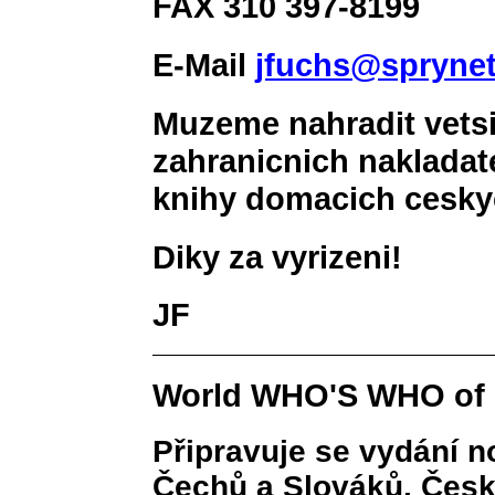
FAX 310 397-8199
E-Mail
jfuchs@spryne
Muzeme nahradit vets
zahranicnich nakladate
knihy domacich cesky
Diky za vyrizeni!
JF
World WHO'S WHO of 
Připravuje se vydání 
Čechů a Slováků. Česk