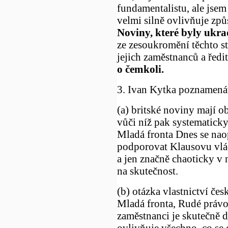
fundamentalistu, ale jsem
velmi silně ovlivňuje způ
Noviny, které byly ukr
ze zesoukromění těchto s
jejich zaměstnanců a ředi
o čemkoli.
3. Ivan Kytka poznamenáv
(a) britské noviny mají ob
vůči níž pak systematick
Mladá fronta Dnes se nao
podporovat Klausovu vládu
a jen značně chaoticky v 
na skutečnost.
(b) otázka vlastnictví če
Mladá fronta, Rudé právo 
zaměstnanci je skutečně 
ovlivňuje všechno, co se 