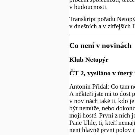
v budoucnosti.
Transkript pořadu Netopýr
v dnešních a v zítřejších 
Co není v novinách
Klub Netopýr
ČT 2, vysíláno v úterý 
Antonín Přidal: Co tam nen
A někteří jste mi to dost 
v novinách také ti, kdo je
být nemůže, nebo dokonc
moji hosté. První z nich j
Pane Uhle, ti, kteří nemají
není hlavně první polovi