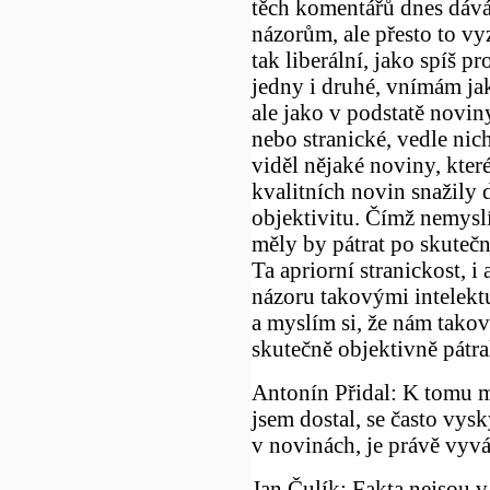
těch komentářů dnes dává
názorům, ale přesto to vy
tak liberální, jako spíš p
jedny i druhé, vnímám jak
ale jako v podstatě novin
nebo stranické, vedle nic
viděl nějaké noviny, kter
kvalitních novin snažily 
objektivitu. Čímž nemyslí
měly by pátrat po skuteč
Ta apriorní stranickost, i
názoru takovými intelekt
a myslím si, že nám takov
skutečně objektivně pátra
Antonín Přidal: K tomu m
jsem dostal, se často vysk
v novinách, je právě vyvá
Jan Čulík: Fakta nejsou v