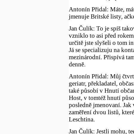
Antonín Přidal: Máte, mát
jmenuje Britské listy, ačk
Jan Čulík: To je spíš tako
vzniklo to asi před roke
určitě jste slyšeli o tom 
Já se specializuju na kont
mezinárodní. Přispívá tam
denně.
Antonín Přidal: Můj čtvrtý
geriatr, překladatel, obča
také působí v Hnutí občan
Host, v tomtéž hnutí půso
posledně jmenovaní. Jak vy
zaměření dvou listů, které
Leschtina.
Jan Čulík: Jestli mohu, t