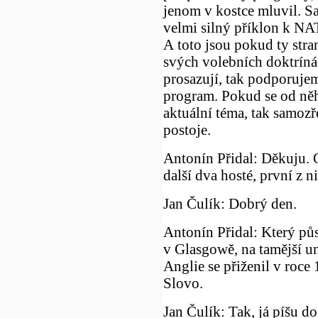
jenom v kostce mluvil. S
velmi silný příklon k NA
A toto jsou pokud ty str
svých volebních doktríná
prosazují, tak podporujem
program. Pokud se od něho
aktuální téma, tak samozře
postoje.
Antonín Přidal: Děkuju. O
další dva hosté, první z n
Jan Čulík: Dobrý den.
Antonín Přidal: Který p
v Glasgowě, na tamější un
Anglie se přiženil v roce
Slovo.
Jan Čulík: Tak, já píšu do