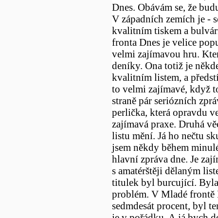
Dnes. Obávám se, že budu
V západních zemích je - 
kvalitním tiskem a bulvá
fronta Dnes je velice pop
velmi zajímavou hru. Kte
deníky. Ona totiž je někd
kvalitním listem, a předstí
to velmi zajímavé, když t
straně pár seriózních zpr
perlička, která opravdu ve
zajímavá praxe. Druhá věc
listu mění. Já ho nečtu s
jsem někdy během minulého
hlavní zpráva dne. Je za
s amatérštěji dělaným li
titulek byl burcující. Byl
problém. V Mladé frontě D
sedmdesát procent, byl t
je v pořádku. A já bych d