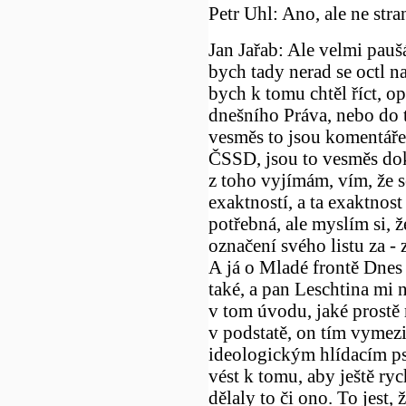
Petr Uhl: Ano, ale ne stra
Jan Jařab: Ale velmi pauš
bych tady nerad se octl na
bych k tomu chtěl říct, 
dnešního Práva, nebo do t
vesměs to jsou komentáře l
ČSSD, jsou to vesměs dok
z toho vyjímám, vím, že s
exaktností, a ta exaktnost
potřebná, ale myslím si, 
označení svého listu za - 
A já o Mladé frontě Dnes 
také, a pan Leschtina mi n
v tom úvodu, jaké prostě 
v podstatě, on tím vymezil
ideologickým hlídacím ps
vést k tomu, aby ještě rych
dělaly to či ono. To jest,