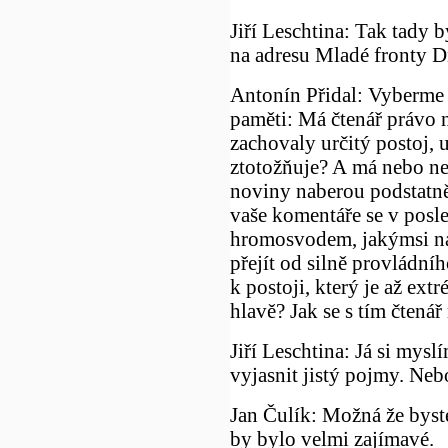
Jiří Leschtina: Tak tady 
na adresu Mladé fronty D
Antonín Přidal: Vyberme 
paměti: Má čtenář právo n
zachovaly určitý postoj, u
ztotožňuje? A má nebo ne
noviny naberou podstatně 
vaše komentáře se v posl
hromosvodem, jakýmsi ná
přejít od silně provládní
k postoji, který je až ext
hlavě? Jak se s tím čtenář
Jiří Leschtina: Já si mysl
vyjasnit jistý pojmy. Nebo
Jan Čulík: Možná že byst
by bylo velmi zajímavé.