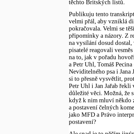
těchto Britských listů.
Publikuju tento transkript
velmi přál, aby vzniklá d
pokračovala. Velmi se těš
připomínky a názory. Z re
na vysílání dosud dostal, 
pisatelé reagovali vesmě
na to, jak v pořadu hovoři
a Petr Uhl, Tomáš Pecina
Neviditelného psa i Jana
si to přesně vysvětlit, pr
Petr Uhl i Jan Jařab řekli
důležité věci. Možná, že s
když k nim mluví někdo z
a postavení čelných kome
jako MFD a Právo interpre
postavení?
Ale snad je to něčím jiný