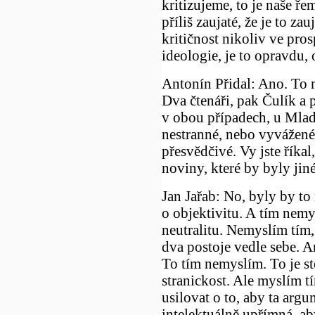
kritizujeme, to je naše řem
příliš zaujaté, že je to zau
kritičnost nikoliv ve pro
ideologie, je to opravdu, 
Antonín Přidal: Ano. To 
Dva čtenáři, pak Čulík a p
v obou případech, u Mladé
nestranné, nebo vyvážené
přesvědčivé. Vy jste říkal
noviny, které by byly jiné
Jan Jařab: No, byly by to 
o objektivitu. A tím nemy
neutralitu. Nemyslím tím
dva postoje vedle sebe. A
To tím nemyslím. To je ste
stranickost. Ale myslím t
usilovat o to, aby ta argu
intelektuálně upřímná, ab