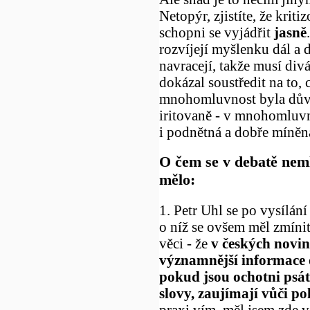
Netopýr, zjistíte, že krit
schopni se vyjádřit
jasně
rozvíjejí myšlenku dál a d
navracejí, takže musí divá
dokázal soustředit na to, 
mnohomluvnost byla důvo
iritovaně - v mnohomluvno
i podnětná a dobře míněn
O čem se v debatě neml
mělo:
1. Petr Uhl se po vysílání
o níž se ovšem měl zmíni
věci - že
v českých novin
významnější informace o
pokud jsou ochotni psát t
slovy, zaujímají vůči pol
praxi vím, měl jsem zde 