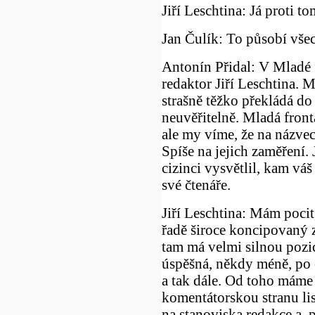
Jiří Leschtina: Já proti t
Jan Čulík: To působí vše
Antonín Přidal: V Mladé f
redaktor Jiří Leschtina. 
strašně těžko překládá do
neuvěřitelně. Mladá fronta
ale my víme, že na názvec
Spíše na jejich zaměření.
cizinci vysvětlil, kam váš
své čtenáře.
Jiří Leschtina: Mám pocit
řadě široce koncipovaný z
tam má velmi silnou pozic
úspěšná, někdy méně, po 
a tak dále. Od toho máme
komentátorskou stranu lis
na stanoviska redakce a 