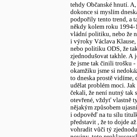
tehdy Občanské hnutí. A, 
dokonce si myslím dneska,
podpořily tento trend, a 
někdy kolem roku 1994-19
vládní politiku, nebo že 
i výroky Václava Klause,
nebo politiku ODS, že ta
zjednodušovat takhle. A j
že jsme tak činili trošku 
okamžiku jsme si nedokáza
to dneska prostě vidíme, 
udělat problém moci. Jak z
čekali, že není nutný tak 
otevřené, vždyť vlastně t
nějakým způsobem ujasnit t
i odpověď na tu sílu titul
představit , že to dojde a
vohradit vůči tý zjednodu
noviny, toto proklausovsk