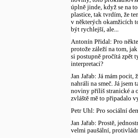
úplně jinde, když se na to
plastice, tak tvrdím, že t
v některých okamžicích to
být rychlejší, ale...
Antonín Přidal: Pro někte
protože záleží na tom, jak
si postupně pročítá zpět t
interpretaci?
Jan Jařab: Já mám pocit, 
nahráli na smeč. Já jsem ta
noviny příliš stranické a 
zvláště mě to připadalo v
Petr Uhl: Pro sociální de
Jan Jařab: Prostě, jednost
velmi paušální, protivládn