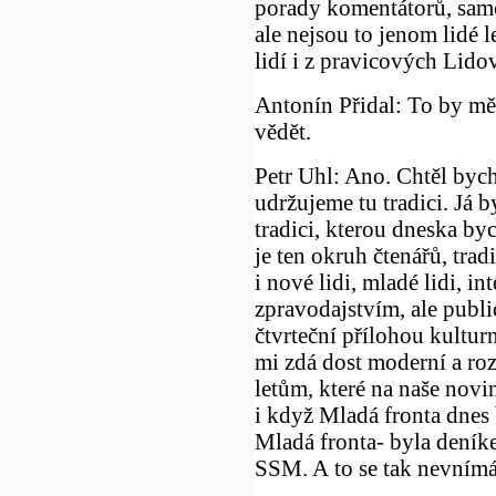
porady komentátorů, samo
ale nejsou to jenom lidé 
lidí i z pravicových Lido
Antonín Přidal: To by měl
vědět.
Petr Uhl: Ano. Chtěl bych
udržujeme tu tradici. Já b
tradici, kterou dneska byc
je ten okruh čtenářů, trad
i nové lidi, mladé lidi, in
zpravodajstvím, ale publi
čtvrteční přílohou kulturn
mi zdá dost moderní a roz
letům, které na naše novi
i když Mladá fronta dnes 
Mladá fronta- byla dení
SSM. A to se tak nevnímá,