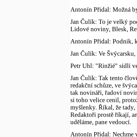
Antonín Přidal: Možná bys
Jan Čulík: To je velký pod
Lidové noviny, Blesk, Re
Antonín Přidal: Podnik, k
Jan Čulík: Ve Švýcarsku, 
Petr Uhl: "Rinžié" sídlí 
Jan Čulík: Tak tento člov
redakční schůze, ve švýc
tak novináři, řadoví novin
si toho velice cenil, prot
myšlenky. Říkal, že tady, 
Redaktoři prostě říkají, a
uděláme, pane vedoucí.
Antonín Přidal: Nechme v