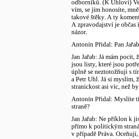
odborníků. (K Uhlovi) Ve
vím, se jím honosíte, mně 
takové štěky. A ty koment
A zpravodajství je občas
názor.
Antonín Přidal: Pan Jařab
Jan Jařab: Já mám pocit, 
jsou listy, které jsou potře
úplně se neztotožňuji s tí
a Petr Uhl. Já si myslím, ž
stranickost asi víc, než b
Antonín Přidal: Myslíte t
straně?
Jan Jařab: Ne příklon k 
přímo k politickým straná
v případě Práva. Oceňuji,