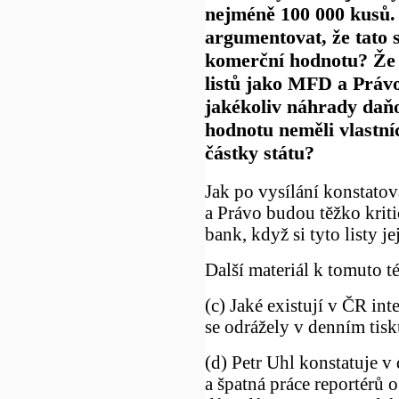
nejméně 100 000 kusů
argumentovat, že tato
komerční hodnotu? Že n
listů jako MFD a Právo 
jakékoliv náhrady daň
hodnotu neměli vlastníc
částky státu?
Jak po vysílání konstatov
a Právo budou těžko kriti
bank, když si tyto listy j
Další materiál k tomuto t
(c) Jaké existují v ČR int
se odrážely v denním tisk
(d) Petr Uhl konstatuje v
a špatná práce reportérů o