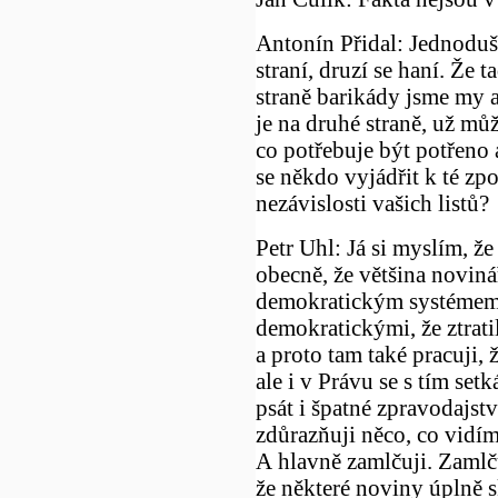
Antonín Přidal: Jednoduše
straní, druzí se haní. Že t
straně barikády jsme my a 
je na druhé straně, už m
co potřebuje být potřeno 
se někdo vyjádřit k té z
nezávislosti vašich listů?
Petr Uhl: Já si myslím, že
obecně, že většina noviná
demokratickým systémem
demokratickými, že ztratil
a proto tam také pracuji, 
ale i v Právu se s tím set
psát i špatné zpravodajstv
zdůrazňuji něco, co vidí
A hlavně zamlčuji. Zamlču
že některé noviny úplně 