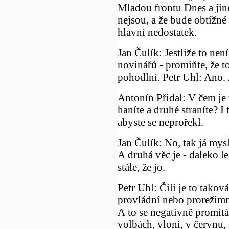
Mladou frontu Dnes a jin
nejsou, a že bude obtížné 
hlavní nedostatek.
Jan Čulík: Jestliže to ne
novinářů - promiňte, že to
pohodlní. Petr Uhl: Ano. J
Antonín Přidal: V čem je 
haníte a druhé straníte? I
abyste se neprořekl.
Jan Čulík: No, tak já mysl
A druhá věc je - daleko le
stále, že jo.
Petr Uhl: Čili je to takov
provládní nebo prorežimní
A to se negativně promít
volbách, vloni, v červnu, 