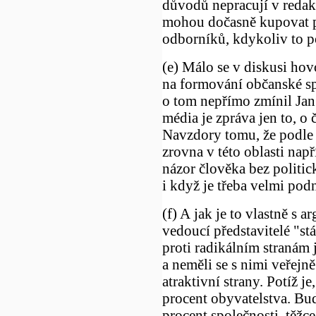
důvodů nepracují v redak
mohou dočasně kupovat p
odborníků, kdykoliv to po
(e) Málo se v diskusi hov
na formování občanské spo
o tom nepřímo zmínil Jan 
média je zpráva jen to, o 
Navzdory tomu, že podle 
zrovna v této oblasti nap
názor člověka bez politic
i když je třeba velmi pod
(f) A jak je to vlastně s 
vedoucí představitelé "st
proti radikálním stranám
a neměli se s nimi veřejně 
atraktivní strany. Potíž j
procent obyvatelstva. Bu
procent společnosti, těžc