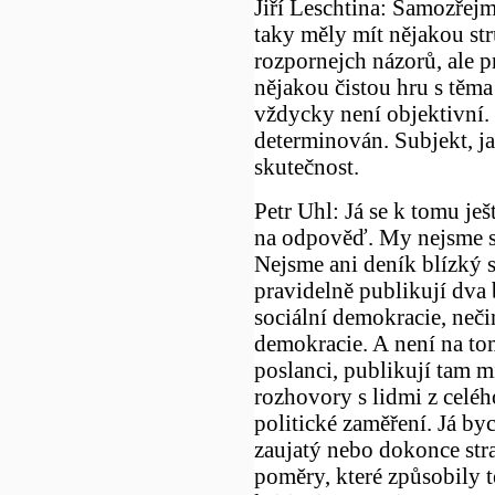
Jiří Leschtina: Samozřejm
taky měly mít nějakou str
rozpornejch názorů, ale 
nějakou čistou hru s těm
vždycky není objektivní.
determinován. Subjekt, ja
skutečnost.
Petr Uhl: Já se k tomu je
na odpověď. My nejsme s
Nejsme ani deník blízký s
pravidelně publikují dva 
sociální demokracie, nečin
demokracie. A není na tom
poslanci, publikují tam m
rozhovory s lidmi z celéh
politické zaměření. Já by
zaujatý nebo dokonce stra
poměry, které způsobily t