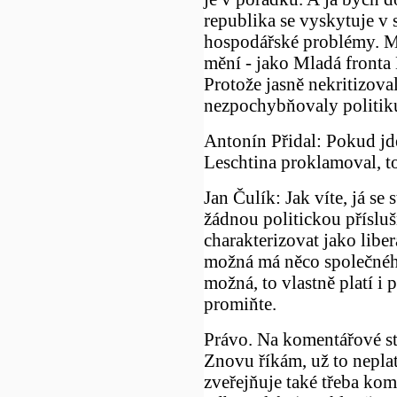
republika se vyskytuje v s
hospodářské problémy. Mož
mění - jako Mladá fronta
Protože jasně nekritizova
nezpochybňovaly politiku,
Antonín Přidal: Pokud jde
Leschtina proklamoval, to
Jan Čulík: Jak víte, já se
žádnou politickou příslušno
charakterizovat jako liber
možná má něco společného 
možná, to vlastně platí i 
promiňte.
Právo. Na komentářové str
Znovu říkám, už to neplat
zveřejňuje také třeba ko