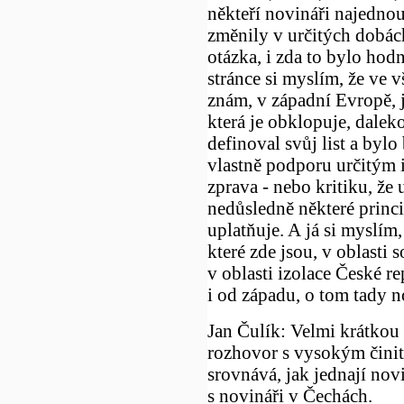
někteří novináři najednou p
změnily v určitých dobác
otázka, i zda to bylo hod
stránce si myslím, že ve 
znám, v západní Evropě, j
která je obklopuje, daleko
definoval svůj list a bylo
vlastně podporu určitým i
zprava - nebo kritiku, že
nedůsledně některé princi
uplatňuje. A já si myslím
které zde jsou, v oblasti s
v oblasti izolace České 
i od západu, o tom tady 
Jan Čulík: Velmi krátko
rozhovor s vysokým činit
srovnává, jak jednají novi
s novináři v Čechách.