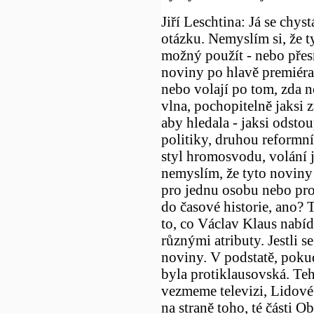
Jiří Leschtina: Já se chy
otázku. Nemyslím si, že t
možný použít - nebo přesn
noviny po hlavě premiéra
nebo volají po tom, zda ne
vlna, pochopitelně jaksi 
aby hledala - jaksi odsto
politiky, druhou reformní
styl hromosvodu, volání j
nemyslím, že tyto noviny
pro jednu osobu nebo pro
do časové historie, ano?
to, co Václav Klaus nabídl
různými atributy. Jestli s
noviny. V podstatě, poku
byla protiklausovská. Teh
vezmeme televizi, Lidové 
na straně toho, té části O