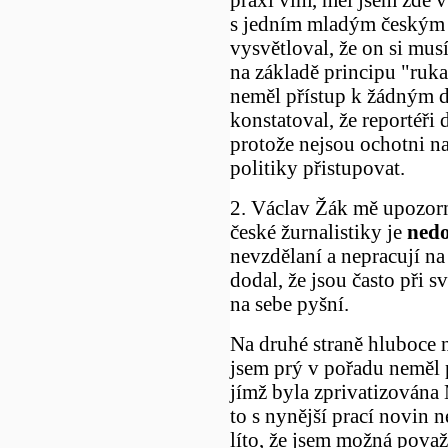
s jedním mladým českým 
vysvětloval, že on si musí
na základě principu "ruka
neměl přístup k žádným d
konstatoval, že reportéři
protože nejsou ochotni n
politiky přistupovat.
2. Václav Žák mě upozorn
české žurnalistiky je
nedo
nevzdělaní a nepracují na 
dodal, že jsou často při 
na sebe pyšní.
Na druhé straně hluboce 
jsem prý v pořadu neměl
jímž byla zprivatizována
to s nynější prací novin 
líto, že jsem možná pova