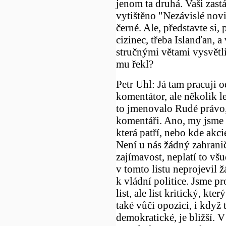
jenom ta druhá. Vaši zastá
vytištěno "Nezávislé novi
černé. Ale, představte si,
cizinec, třeba Islanďan, 
stručnými větami vysvětli
mu řekl?
Petr Uhl: Já tam pracuji o
komentátor, ale několik le
to jmenovalo Rudé právo,
komentáři. Ano, my jsme 
která patří, nebo kde akc
Není u nás žádný zahranič
zajímavost, neplatí to všu
v tomto listu neprojevil 
k vládní politice. Jsme pr
list, ale list kritický, kte
také vůči opozici, i když 
demokratické, je bližší. V