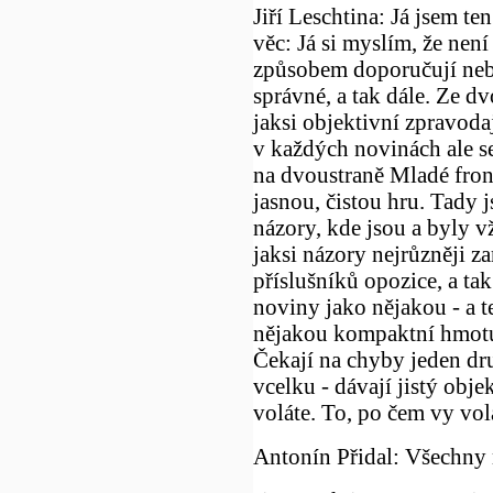
Jiří Leschtina: Já jsem ten
věc: Já si myslím, že ne
způsobem doporučují nebo 
správné, a tak dále. Ze 
jaksi objektivní zpravoda
v každých novinách ale se
na dvoustraně Mladé front
jasnou, čistou hru. Tady j
názory, kde jsou a byly v
jaksi názory nejrůzněji za
příslušníků opozice, a ta
noviny jako nějakou - a 
nějakou kompaktní hmotu.
Čekají na chyby jeden dru
vcelku - dávají jistý objek
voláte. To, po čem vy volát
Antonín Přidal: Všechny n