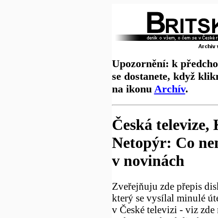
Upozornění: k předch
se dostanete, když klik
na ikonu
Archív
.
Česká televize,
Netopýr: Co ne
v novinách
Zveřejňuju zde přepis di
který se vysílal minulé út
v České televizi - viz zd