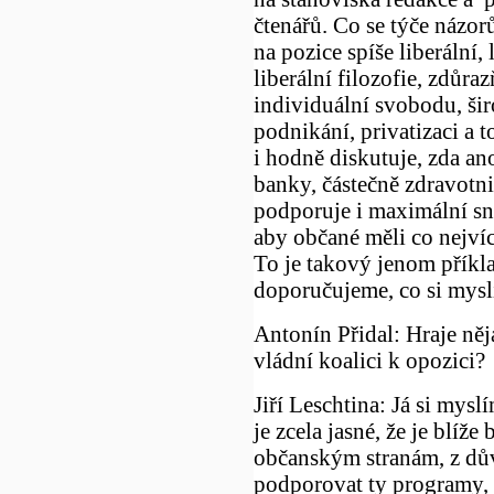
čtenářů. Co se týče názorů
na pozice spíše liberální,
liberální filozofie, zdůraz
individuální svobodu, š
podnikání, privatizaci a to
i hodně diskutuje, zda an
banky, částečně zdravotnict
podporuje i maximální sni
aby občané měli co nejvíc 
To je takový jenom příkl
doporučujeme, co si myslím
Antonín Přidal: Hraje něj
vládní koalici k opozici?
Jiří Leschtina: Já si mysl
je zcela jasné, že je blíž
občanským stranám, z důvo
podporovat ty programy, 