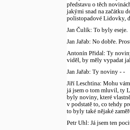
představu o těch novinách
jakými snad na začátku do
polistopadové Lidovky, do
Jan Čulík: To byly eseje.
Jan Jařab: No dobře. Pros
Antonín Přidal: Ty noviny
viděl, by měly vypadat ja
Jan Jařab: Ty noviny - -
Jiří Leschtina: Mohu vám 
já jsem o tom mluvil, ty 
byly noviny, které vlastn
v podstatě to, co tehdy p
to byly také nějaké zamě
Petr Uhl: Já jsem ten pocit