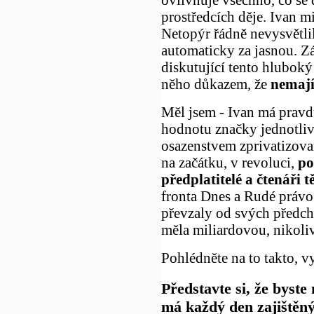
prostředcích děje. Ivan m
Netopýr řádně nevysvětlil
automaticky za jasnou. Z
diskutující tento hluboký
něho důkazem, že
nemají
Měl jsem - Ivan má pravdu
hodnotu značky jednotli
osazenstvem zprivatizovan
na začátku, v revoluci,
po
předplatitelé a čtenáři t
fronta Dnes a Rudé právo
převzaly od svých předch
měla miliardovou, nikoli
Pohlédněte na to takto, v
Představte si, že byste
má každý den zajištěný