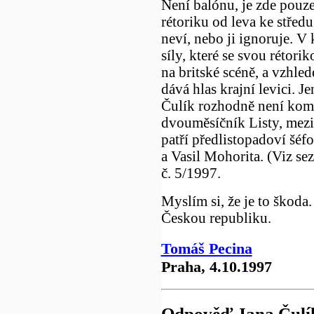
Není balónu, je zde pouze
rétoriku od leva ke střed
neví, nebo ji ignoruje. 
síly, které se svou rétor
na britské scéně, a vzhle
dává hlas krajní levici. Je
Čulík rozhodně není komu
dvouměsíčník Listy, mezi
patří předlistopadoví šé
a Vasil Mohorita. (Viz s
č. 5/1997.
Myslím si, že je to škoda.
Českou republiku.
Tomáš Pecina
Praha, 4.10.1997
Odpověď Jana Čulí