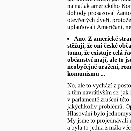
na nátlak amerického Kong
dohody prosazoval Žanto
otevřených dveří, protože
uplatňovali Američani, n
Ano. Z americké strany
stěžují, že oni české o
tomu, že existuje celá řa
občanství mají, ale to js
neobyčejně uraženi, rozu
komunismu ...
No, ale to vychází z post
k těm navrátivším se, jak
v parlamentě zrušení této
jakýchkoliv problémů. Op
Hlasování bylo jednomys
My jsme to projednávali 
a byla to jedna z mála věc