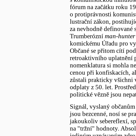
fórum na začátku roku 19
o protiprávnosti komunis
lustrační zákon, postihuj
za nevhodně definované 
Trumberózní
man-hunter
komickému Úřadu pro vy
Občané se přitom cítí pod
retroaktivního uplatnění 
nomenklatura si mohla ne
cenou při konfiskacích, 
zůstali prakticky všichni 
odplaty z 50. let. Prostř
politické vězně jsou nepa
Signál, vyslaný občanům Č
jsou bezcenné, nosí se pr
jakoukoliv sebereflexí, s
na "tržní" hodnoty. Absolu
jediným uznávaným zdroje