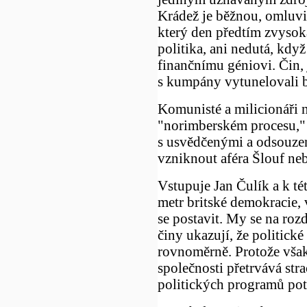
Krádež je běžnou, omluvit
který den předtím zvyso
politika, ani nedutá, kd
finančnímu géniovi. Čin, 
s kumpány vytunelovali 
Komunisté a milicionáři 
"norimberském procesu," 
s usvědčenými a odsouze
vzniknout aféra Šlouf ne
Vstupuje Jan Čulík a k té
metr britské demokracie,
se postavit. My se na roz
činy ukazují, že politické
rovnoměrně. Protože však
společnosti přetrvává str
politických programů pot