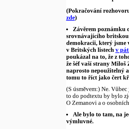
(Pokračování rozhovoru
zde
)
Závěrem poznámku oh
srovnávajícího britskou
demokracii, který jsme 
v Britských listech
v pát
poukázal na to, že z toh
že šéf vaší strany Miloš
naprosto nepoužitelný a
tomu to říct jako čert kř
(S úsměvem:) Ne. Vůbec j
to do podtextu by bylo z
O Zemanovi a o osobních 
Ale bylo to tam, na j
výmluvné.