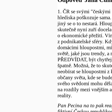
1. ČR se svými "českými 
hlediska poškozuje sama.
jiný se o to nestará. Hlou
skutečně nyní zuří docela
o ekonomické přežití. Ví
z podnikatelské sféry. Kd
domácími hloupostmi, míst
světě, jaké jsou trendy,
PŘEDVÍDAT, být chytřejší 
špatně. Možná, že to sku
neobírat se hloupostmi z 
občany světa, kde se bude
svého svědomí mohu dělat
na rozdíly mezi vnějším
reality.
Pan Pecina na to pak rea
fiktivní Českou republikou