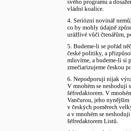
svého programu a dosažen
vládní koalice.
4. Seriózní novinář nemůž
co by mohly údajně způsob
urážlivé vůči čtenářům, po
5. Budeme-li se pořád ně
české politiky, a přizpůs
mluvíme, a budeme-li si p
zmečiarizujeme českou po
6. Nepodporuji nijak výr
V mnohém se neshoduji s
šéfredaktorem. V mnohém 
Vančurou, jeho nynějším 
v českých poměrech velk
a v mnohém se neshoduj
šéfredaktorem Listů.