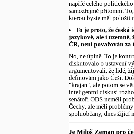
napříč celého politického
samozřejmě přítomni. To, 
kterou byste měl položit
To je proto, že česká 
jazykově, ale i územně,
ČR, není považován za Č
No, ne úplně. To je kontr
diskutovalo o ustavení vý
argumentovali, že lidé, ži
definováni jako Češi. Dok
"krajan", ale potom se vě
inteligentní diskusi rozho
senátoři ODS neměli pro
Čechy, ale měli problémy
spoluobčany, dnes žijící 
Je Miloš Zeman pro čes