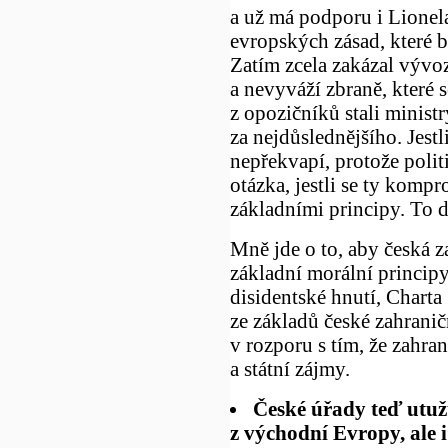
a už má podporu i Lionela
evropských zásad, které 
Zatím zcela zakázal vývo
a nevyváží zbraně, které se
z opozičníků stali minist
za nejdůslednějšího. Jest
nepřekvapí, protože poli
otázka, jestli se ty komp
základními principy. To 
Mně jde o to, aby česká za
základní morální principy
disidentské hnutí, Chart
ze základů české zahranič
v rozporu s tím, že zahran
a státní zájmy.
České úřady teď utužu
z východní Evropy, ale 