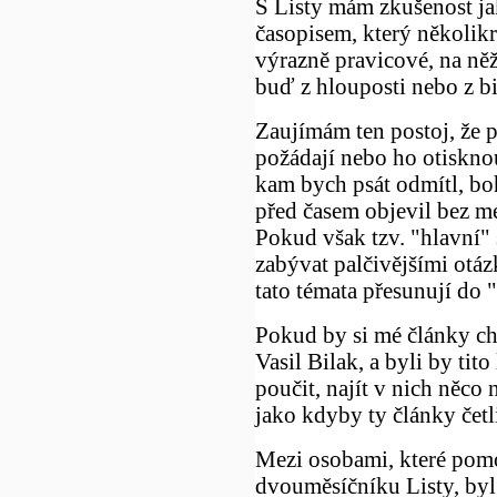
S Listy mám zkušenost j
časopisem, který několikrá
výrazně pravicové, na ně
buď z hlouposti nebo z bi
Zaujímám ten postoj, že p
požádají nebo ho otiskno
kam bych psát odmítl, bo
před časem objevil bez mé
Pokud však tzv. "hlavní" 
zabývat palčivějšími otáz
tato témata přesunují do 
Pokud by si mé články cht
Vasil Bilak, a byli by tito
poučit, najít v nich něco 
jako kdyby ty články čet
Mezi osobami, které pom
dvouměsíčníku Listy, byl