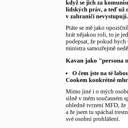
když se jich za komunis
lidských práv, a teď u
v zahraničí nevystupují.
Ptáte se mě jako opoziční
hrát nějakou roli, to je j
podepsat, že pokud bych 
ministra samozřejmě neděl
Kavan jako "persona n
O čem jste na té labo
Cookem konkrétně mluv
Mimo jiné i o mých osobn
silně v mém současném s
ohledně tvrzení MFD, že 
a že jsem tu spáchal trest
své osobní prohlášení.