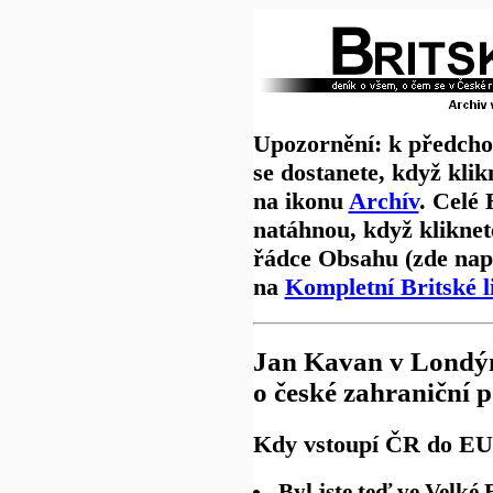
Upozornění: k předch
se dostanete, když klik
na ikonu
Archív
. Celé
natáhnou, když kliknet
řádce Obsahu (zde nap
na
Kompletní Britské l
Jan Kavan v Londýn
o české zahraniční p
Kdy vstoupí ČR do EU
Byl jste teď ve Velké 