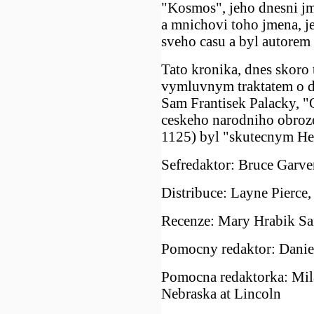
"Kosmos", jeho dnesni 
a mnichovi toho jmena, j
sveho casu a byl autore
Tato kronika, dnes skoro t
vymluvnym traktatem o d
Sam Frantisek Palacky, 
ceskeho narodniho obroze
1125) byl "skutecnym He
Sefredaktor: Bruce Garve
Distribuce: Layne Pierce,
Recenze: Mary Hrabik Sa
Pomocny redaktor: Daniel
Pomocna redaktorka: Mila
Nebraska at Lincoln