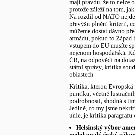
mají pravdu, že to nelze 
protože záleží na tom, jak
Na rozdíl od NATO nejde 
převýšit plnění kritérií, 
můžeme dostat dávno pře
armádu, pokud to Západ b
vstupem do EU musíte spln
nejenom hospodářská. Kd
ČR, na odpovědi na dotazn
státní správy, kritika soud
oblastech
Kritika, kterou Evropská 
puntíku, včetně lustrační
podrobností, shodná s tím
Jediné, co my jsme nekriti
unie, je kritika paragrafu
Helsinský výbor amer
nedokonalý český zákon 