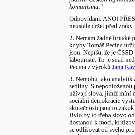
komunismu."
Odpovídám: ANO! PŘESNĚ
neustále držet před zraky l
2. Nemám žádné britské po
kdyby Tomáš Pecina určil, 
jsou. Nepíšu, že je ČSSD 
labouristé. To je snad n
Pecina z výroků
Jana Ka
3. Nemohu jako analytik 
sedliny. S nepodloženou 
užívají slova, jimiž míní 
sociální demokracie vystu
skutečnosti jsou to zakuk
Bylo by to třeba slovo od
dostanou k moci, kritizov
se odlišovat od svého pro