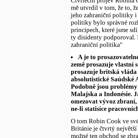
Čtvrteční projev Robina C
mě utvrdil v tom, že to, 
jeho zahraniční politiky 
politiky bylo správné roz
principech, které jsme sdí
ty disidenty podporoval.
zahraniční politika"
A je to prosazovatelné
země prosazuje vlastní 
prosazuje britská vláda 
absolutistické Saúdské A
Podobně jsou problémy 
Malajska a Indonésie. Já
omezovat vývoz zbraní, a
ne-li statisíce pracovních
O tom Robin Cook ve své
Británie je čtvrtý největš
možné ten obchod se zbra