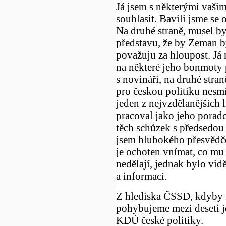
Já jsem s některými vaš
souhlasit. Bavili jsme se
Na druhé straně, musel by
představu, že by Zeman b
považuju za hloupost. Já
na některé jeho bonmoty p
s novináři, na druhé stra
pro českou politiku nesmí
jeden z nejvzdělanějších l
pracoval jako jeho poradc
těch schůzek s předsedou 
jsem hlubokého přesvědče
je ochoten vnímat, co mu ří
nedělají, jednak bylo vid
a informací.
Z hlediska ČSSD, kdyby n
pohybujeme mezi deseti j
KDÚ české politiky.