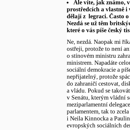
Ale víte, jak známo, 
prostředcích a vlastně i
dělají z legraci. Často o
Nezdá se už těm britský
které o vás píše český t
Ne, nezdá. Naopak mi říkaj
ostřeji, protože to není ani
o stínovém ministru zahra
ministrem. Napadáte celo
sociální demokracie a píše
nepřijatelný, protože spác
do zahraničí cestovat, di
a vládu. Pokud se takovát
v Senátu, kterým vládní 
meziparlamentní delegace
parlamentem, tak to zcel
i Neila Kinnocka a Pauli
evropských sociálních dem