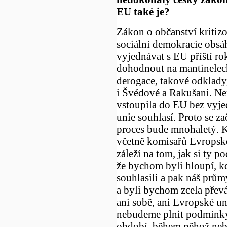
EU také je?
Zákon o občanství kritizo
sociální demokracie obsáh
vyjednávat s EU příští rok
dohodnout na mantinelech
derogace, takové odklady,
i Švédové a Rakušani. Ne
vstoupila do EU bez vyj
unie souhlasí. Proto se z
proces bude mnohaletý. K
včetně komisařů Evropské 
záleží na tom, jak si ty
že bychom byli hloupí, 
souhlasili a pak náš prů
a byli bychom zcela přev
ani sobě, ani Evropské un
nebudeme plnit podmínky
období, během něhož neb