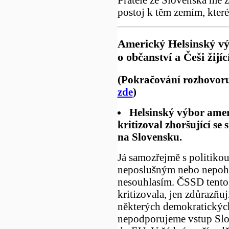
postoj k těm zemím, které
Americký Helsinský vý
o občanství a Češi žijíc
(Pokračování rozhovoru
zde
)
Helsinský výbor amer
kritizoval zhoršující se 
na Slovensku.
Já samozřejmě s politiko
neposlušným nebo nepoh
nesouhlasím. ČSSD tento 
kritizovala, jen zdůrazňuj
některých demokratickýc
nepodporujeme vstup Slo