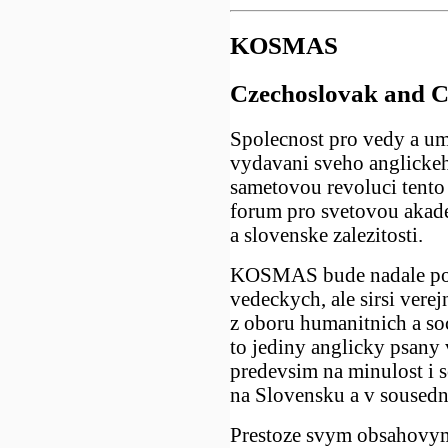
KOSMAS
Czechoslovak and C
Spolecnost pro vedy a u
vydavani sveho anglick
sametovou revoluci tento 
forum pro svetovou akade
a slovenske zalezitosti.
KOSMAS bude nadale pokr
vedeckych, ale sirsi vere
z oboru humanitnich a soci
to jediny anglicky psany 
predevsim na minulost i 
na Slovensku a v sousedni
Prestoze svym obsahovym