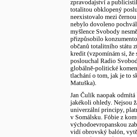
zpravodajství a publicist
totalitou obklopený posl
neexistovalo mezi černou
nebylo dovoleno pochváli
myšlence Svobody nesměl
přizpůsobilo konzumentov
občanů totalitního státu 
kredit (vzpomínám si, že 
poslouchal Radio Svoboda 
globálně-politické koment
tlachání o tom, jak je to
Matuška).
Jan Čulík naopak odmítá b
jakékoli ohledy. Nejsou žá
univerzální principy, plat
v Somálsku. Fóbie z kom
východoevropanskou zabed
vidí obrovský balón, vytě