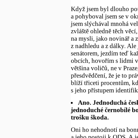
Když jsem byl dlouho po
a pohyboval jsem se v ok
jsem slýchával mnohá vel
zvláště ohledně těch věcí
na mysli, jako novinář a z
z nadhledu a z dálky. Ale
senátorem, jezdím teď k
obcích, hovořím s lidmi v
většina voličů, ne v Praz
přesdvědčení, že je to p
blíží třiceti procentům, k
s jeho přístupem identifik
Ano. Jednoduchá česk
jednoduché černobílé 
trošku škoda.
Oni ho nehodnotí na bonm
a jeho postoji k ODS. A