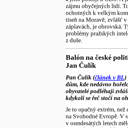
zájmu obyčejných lidí. To
ochotných k velkým kompr
tíseň na Moravě, zvlášť v 
záplavách, je obrovská. T
problémy pražských intel
z duše.
Balón na české polit
Jan Čulík
Pan Čulík (
článek v BL
)
dům, kde nedávno hořelo
obyvatelé podléhají zvlá
kdykoli se řeč stočí na o
Je to opačný extrém, než 
na Svobodné Evropě. V s
v osmdesátých letech měl