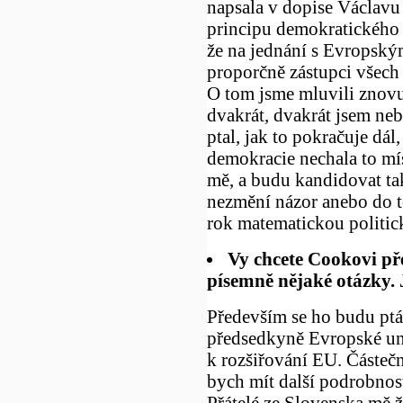
napsala v dopise Václavu 
principu demokratického 
že na jednání s Evropský
proporčně zástupci všech 
O tom jsme mluvili znovu
dvakrát, dvakrát jsem ne
ptal, jak to pokračuje dál
demokracie nechala to mí
mě, a budu kandidovat ta
nezmění názor anebo do t
rok matematickou politic
Vy chcete Cookovi př
písemně nějaké otázky.
Především se ho budu ptát
předsedkyně Evropské un
k rozšiřování EU. Částeč
bych mít další podrobnost
Přátelé ze Slovenska mě žá