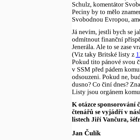
Schulz, komentátor Svob
Peciny by to mělo znamena
Svobodnou Evropou, ame
Já nevím, jestli bych se 
odmítnout finanční přísp
Jenerála. Ale to se zase v
(Viz taky Britské listy z
1
Pokud tito pánové svou č
v SSM před pádem komunis
odsouzeni. Pokud ne, bude
dusno? Co činí dnes? Zna
Listy jsou orgánem komun
K otázce sponsorování č
čtenářů se vyjádří v nás
listech Jiří Vančura, šéf
Jan Čulík