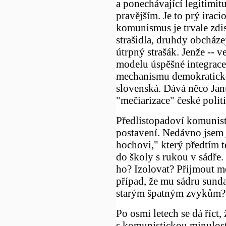
a ponechávající legitimit
pravějším. Je to prý iraci
komunismus je trvale zdi
strašidla, druhdy obcháze
útrpný strašák. Jenže -- 
modelu úspěšné integrace
mechanismu demokratickéh
slovenská. Dává něco Janu
"mečiarizace" české polit
Předlistopadoví komunisté
postavení. Nedávno jsem 
hochovi," který předtím te
do školy s rukou v sádře.
ho? Izolovat? Přijmout m
případ, že mu sádru sunda
starým špatným zvykům?
Po osmi letech se dá říct, 
s komunistickou minulost