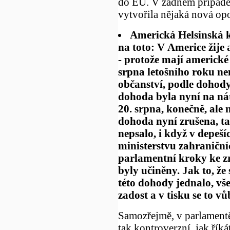
do EU. V žádném případě 
vytvořila nějaká nová op
Americká Helsinská 
na toto: V Americe žije
- protože mají americké
srpna letošního roku ne
občanství, podle dohody
dohoda byla nyní na ná
20. srpna, konečně, ale 
dohoda nyní zrušena, ta
nepsalo, i když v depe
ministerstvu zahraniční
parlamentní kroky ke z
byly učiněny. Jak to, že
této dohody jednalo, v
zadost a v tisku se to v
Samozřejmě, v parlamentě
tak kontroverzní, jak říká