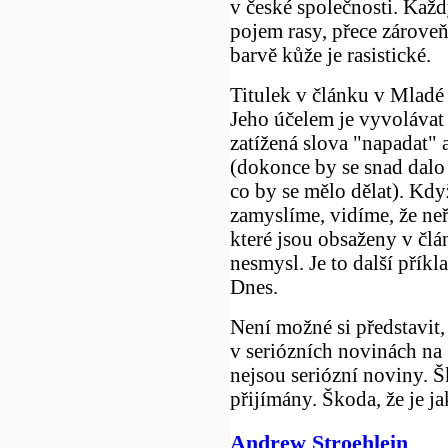
v české společnosti. Každ
pojem rasy, přece zároveň
barvě kůže je rasistické.
Titulek v článku v Mladé 
Jeho účelem je vyvolávat
zatížená slova "napadat"
(dokonce by se snad dalo i
co by se mělo dělat). Když
zamyslíme, vidíme, že neř
které jsou obsaženy v člá
nesmysl. Je to další přík
Dnes.
Není možné si představit, 
v seriózních novinách na
nejsou seriózní noviny. Š
přijímány. Škoda, že je j
Andrew Stroehlein