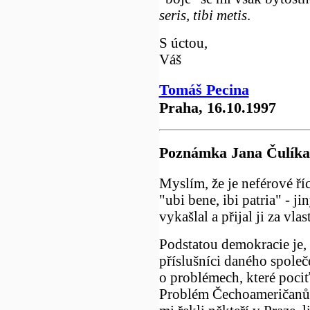
seris, tibi metis
.
S úctou,
Váš
Tomáš Pecina
Praha, 16.10.1997
Poznámka Jana Čulíka
Myslím, že je neférové říc
"ubi bene, ibi patria" - j
vykašlal a přijal ji za vla
Podstatou demokracie je, 
příslušníci daného společ
o problémech, které pociť
Problém Čechoameričanů (d