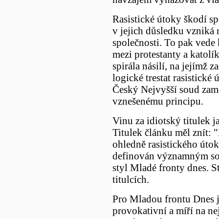
Rasistické útoky škodí sp
v jejich důsledku vzniká
společnosti. To pak vede 
mezi protestanty a katol
spirála násilí, na jejímž 
logické trestat rasistické
Český Nejvyšší soud zam
vznešenému principu.
Vinu za idiotský titulek 
Titulek článku měl znít: 
ohledně rasistického úto
definován významným sou
styl Mladé fronty dnes. 
titulcích.
Pro Mladou frontu Dnes je 
provokativní a míří na n