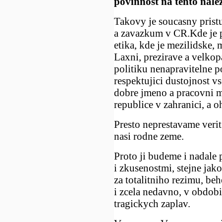
povinnost na tento nale
Takovy je soucasny pris
a zavazkum v CR.Kde je 
etika, kde je mezilidske,
Laxni, prezirave a velko
politiku nenapravitelne 
respektujici dustojnost vs
dobre jmeno a pracovni m
republice v zahranici, a o
Presto neprestavame veri
nasi rodne zeme.
Proto ji budeme i nadal
i zkusenostmi, stejne jak
za totalitniho rezimu, b
i zcela nedavno, v obdobi 
tragickych zaplav.