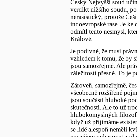
Český Nejvyšší soud učini
verdikt nižšího soudu, po
nerasistický, protože Češ
indoevropské rase. Je ke 
odmítl tento nesmysl, kte
Králové.
Je podivné, že musí právn
vzhledem k tomu, že by si
jsou samozřejmé. Ale práv
záležitosti přesně. To je 
Zároveň, samozřejmě, čes
všeobecně rozšířené pojmy
jsou součástí hluboké pod
skutečnosti. Ale to už tr
hlubokomyslných filozofi
když už přijímáme existen
se lidé alespoň neměli kvů
navzájem vyhazovat z vla