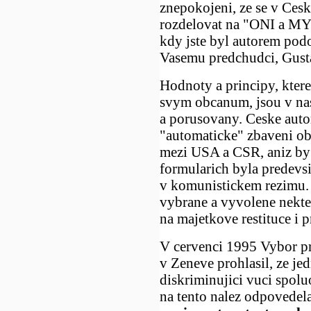
znepokojeni, ze se v Ceske
rozdelovat na "ONI a MY",
kdy jste byl autorem pod
Vasemu predchudci, Gust
Hodnoty a principy, kte
svym obcanum, jsou v nas
a porusovany. Ceske auto
"automaticke" zbaveni o
mezi USA a CSR, aniz by p
formularich byla predevsi
v komunistickem rezimu. 
vybrane a vyvolene nekter
na majetkove restituce i pr
V cervenci 1995 Vybor p
v Zeneve prohlasil, ze jed
diskriminujici vuci spol
na tento nalez odpovede