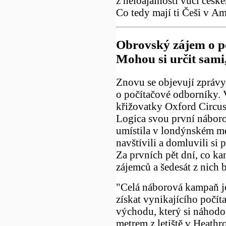
z neloajálnosti vůči česk
Co tedy mají ti Češi v Am
Obrovský zájem o p
Mohou si určit sami,
Znovu se objevují zprávy
o počítačové odborníky. 
křižovatky Oxford Circus,
Logica svou první náborov
umístila v londýnském me
navštívili a domluvili si 
Za prvních pět dní, co kan
zájemců a šedesát z nich
"Celá náborová kampaň je
získat vynikajícího počí
východu, který si náhodou
metrem z letiště v Heath