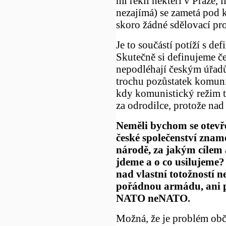
mi řekli někteří v Praze,
nezajímá) se zametá pod 
skoro žádné sdělovací pro
Je to součástí potíží s de
Skutečně si definujeme čes
nepodléhají českým úřadů
trochu pozůstatek komuni
kdy komunistický režim t
za odrodilce, protože na
Neměli bychom se otevře
české společenství znam
národě, za jakým cílem
jdeme a o co usilujeme
nad vlastní totožností 
pořádnou armádu, ani 
NATO neNATO.
Možná, že je problém obča