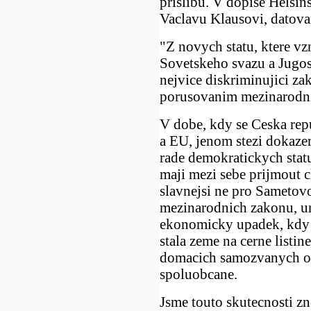
prislibu. V dopise Helsi
Vaclavu Klausovi, datova
"Z novych statu, ktere v
Sovetskeho svazu a Jugosl
nejvice diskriminujici za
porusovanim mezinarodni
V dobe, kdy se Ceska rep
a EU, jenom stezi dokaze
rade demokratickych stat
maji mezi sebe prijmout c
slavnejsi ne pro Sametov
mezinarodnich zakonu, u
ekonomicky upadek, kdy s
stala zeme na cerne listi
domacich samozvanych od
spoluobcane.
Jsme touto skutecnosti z