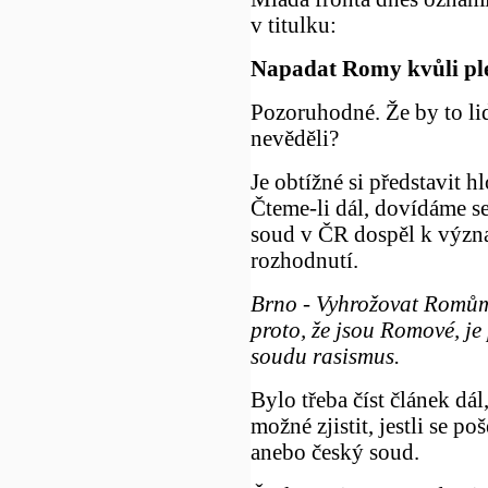
v titulku:
Napadat Romy kvůli plet
Pozoruhodné. Že by to li
nevěděli?
Je obtížné si představit hl
Čteme-li dál, dovídáme se
soud v ČR dospěl k výz
rozhodnutí.
Brno - Vyhrožovat Romům
proto, že jsou Romové, je
soudu rasismus.
Bylo třeba číst článek dá
možné zjistit, jestli se p
anebo český soud.