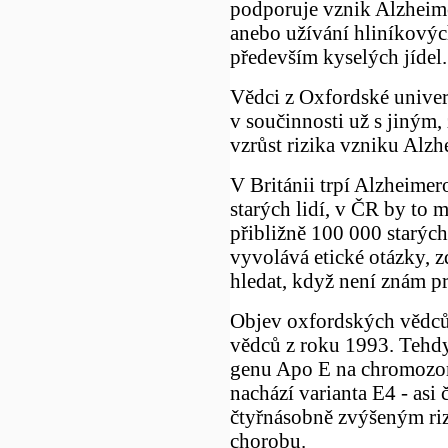
podporuje vznik Alzheim
anebo užívání hliníkových
především kyselých jídel.
Vědci z Oxfordské univerz
v součinnosti už s jiným
vzrůst rizika vzniku Alz
V Británii trpí Alzheime
starých lidí, v ČR by to 
přibližně 100 000 starýc
vyvolává etické otázky, z
hledat, když není znám p
Objev oxfordských vědců
vědců z roku 1993. Tehdy
genu Apo E na chromozomu
nachází varianta E4 - asi č
čtyřnásobně zvýšeným ri
chorobu.