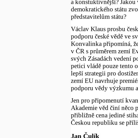
a konstuktivnější? Jakou 
demokratického státu zvo
představitelům státu?
Václav Klaus prosbu česk
podporu české vědě ve sv
Konvalinka připomíná, ž
v ČR s průměrem zemí Evr
svých Zásadách vedení po
petici vládě pouze tento 
lepší strategii pro dosti
zemí EU navrhuje premiér
podporu vědy výzkumu a
Jen pro připomenutí kvant
Akademie věd činí něco př
přibližně cena jediné stih
Českou republiku se příli
Jan Čulík