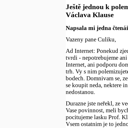
Ještě jednou k polem
Václava Klause
Napsala mi jedna čtená
Vazeny pane Culiku,
Ad Internet: Ponekud zje
tvrdi - nepotrebujeme ani 
Internet, ani podporu do
trh. Vy s nim polemizuje
bodech. Domnivam se, ze 
se koupit neda, nektere in
nedostanou.
Durazne jste neřekl, ze v
Vase povinnost, meli bych
pocitujeme lasku Prof. Kl
Vsem ostatnim je to jedno