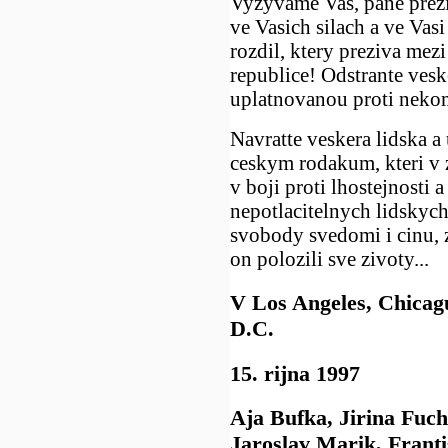
Vyzyvame Vas, pane prezid
ve Vasich silach a ve Vas
rozdil, ktery preziva mez
republice! Odstrante vesk
uplatnovanou proti nek
Navratte veskera lidska a
ceskym rodakum, kteri v 
v boji proti lhostejnosti 
nepotlacitelnych lidskych
svobody svedomi i cinu, 
on polozili sve zivoty...
V Los Angeles, Chicag
D.C.
15. rijna 1997
Aja Bufka, Jirina Fuch
Jaroslav Marik, Franti