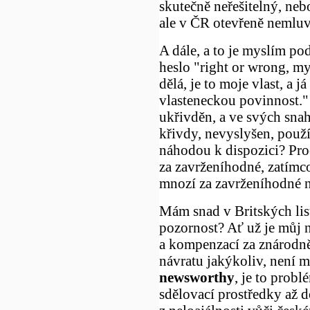
skutečně neřešitelný, nebo
ale v ČR otevřeně nemluv
A dále, a to je myslím po
heslo "right or wrong, my
dělá, je to moje vlast, a 
vlasteneckou povinnost." 
ukřivděn, a ve svých snah
křivdy, nevyslyšen, použí
náhodou k dispozici? Pro
za zavrženíhodné, zatímc
mnozí za zavrženíhodné 
Mám snad v Britských lis
pozornost? Ať už je můj n
a kompenzací za znárodně
návratu jakýkoliv, není m
newsworthy
, je to prob
sdělovací prostředky až 