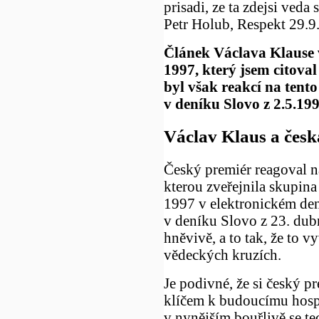
prisadi, ze ta zdejsi veda 
Petr Holub, Respekt 29.9.
Článek Václava Klause 
1997, který jsem citova
byl však reakcí na tento
v deníku Slovo z 2.5.19
Václav Klaus a česk
Český premiér reagoval n
kterou zveřejnila skupin
1997 v elektronickém den
v deníku Slovo z 23. dub
hněvivě, a to tak, že to 
vědeckých kruzích.
Je podivné, že si český p
klíčem k budoucímu hosp
v nynějším bouřlivě se te