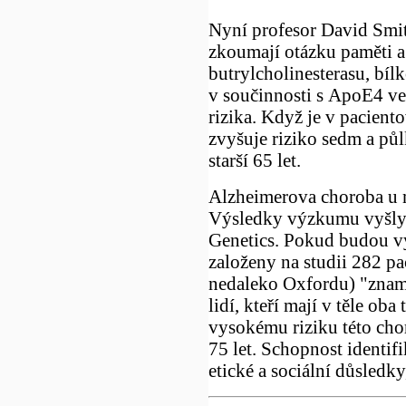
Nyní profesor David Smith
zkoumají otázku paměti a 
butrylcholinesterasu, bí
v součinnosti s ApoE4 ve
rizika. Když je v pacient
zvyšuje riziko sedm a půl
starší 65 let.
Alzheimerova choroba u m
Výsledky výzkumu vyšly
Genetics. Pokud budou vý
založeny na studii 282 pac
nedaleko Oxfordu) "zname
lidí, kteří mají v těle ob
vysokému riziku této cho
75 let. Schopnost identi
etické a sociální důsledk