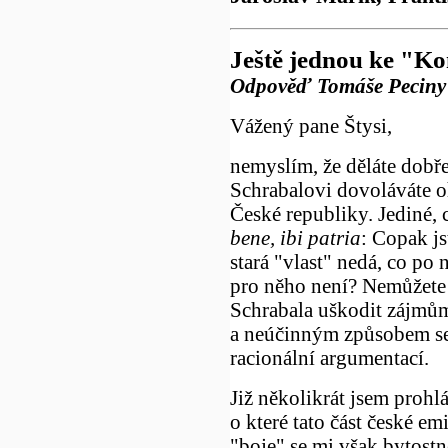
Ještě jednou ke "Ko
Odpověď Tomáše Peciny 
Vážený pane Štysi,
nemyslím, že děláte dobře
Schrabalovi dovoláváte o
České republiky. Jediné, 
bene, ibi patria
: Copak js
stará "vlast" nedá, co po 
pro něho není? Nemůžete 
Schrabala uškodit zájmů
a neúčinným způsobem se t
racionální argumentací.
Již několikrát jsem prohlás
o které tato část české em
"boje" se mi však bytostn