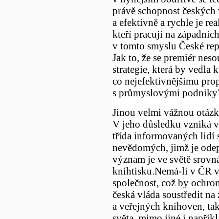
právě schopnost českých 
a efektivně a rychle je r
kteří pracují na západních
v tomto smyslu České repu
Jak to, že se premiér nes
strategie, která by vedla
co nejefektivnějšímu pr
s průmyslovými podniky
Jinou velmi vážnou otázko
V jeho důsledku vzniká 
třída informovaných lidí s
nevědomých, jimž je odepř
význam je ve světě srov
knihtisku.Nemá-li v ČR 
společnost, což by ochro
česká vláda soustředit na
a veřejných knihoven, tak
světa, mimo jiné i napřík