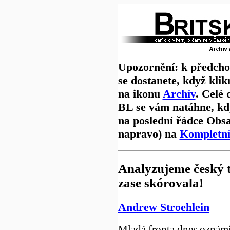
Upozornění: k předch
se dostanete, když klik
na ikonu
Archív
. Celé 
BL se vám natáhne, kd
na poslední řádce Obs
napravo) na
Kompletní 
Analyzujeme český 
zase skórovala!
Andrew Stroehlein
Mladá fronta dnes oznámi