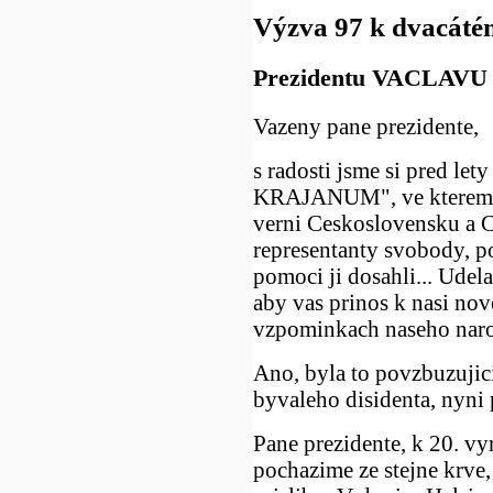
Výzva 97 k dvacáté
Prezidentu VACLAV
Vazeny pane prezidente,
s radosti jsme si pred l
KRAJANUM", ve kterem jst
verni Ceskoslovensku a Ce
representanty svobody, po
pomoci ji dosahli... Udel
aby vas prinos k nasi no
vzpominkach naseho naro
Ano, byla to povzbuzujici
byvaleho disidenta, nyni 
Pane prezidente, k 20. 
pochazime ze stejne krve,