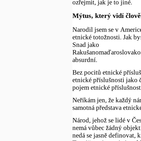
ozřejmit, jak je to jiné.
Mýtus, který vidí člov
Narodil jsem se v Americ
etnické totožnosti. Jak by
Snad jako
Rakušanomaďaroslovakon
absurdní.
Bez pocitů etnické příslu
etnické příslušnosti jako
pojem etnické příslušno
Neříkám jen, že každý ná
samotná představa etnick
Národ, jehož se lidé v Čes
nemá vůbec žádný objekti
nedá se jasně definovat, k