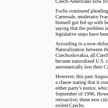
Czech-Americans now livi
Fuchs continued pleading 
Carnesale, moderator Iva
himself got fed up with h
saying that the problem i
legislative steps have bee
According to a now-defunc
Naturalization between th
Czechoslovakia, all Czec
became naturalized U.S. c
automatically lost their C
However, this past August
a clause stating that it c
either party's notice, wh
September of 1996. Howeve
retroactive, these new cit
exiled Czechs.