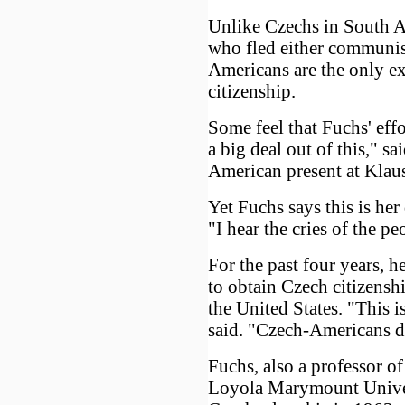
Unlike Czechs in South Af
who fled either communis
Americans are the only exi
citizenship.
Some feel that Fuchs' eff
a big deal out of this," s
American present at Klaus'
Yet Fuchs says this is her
"I hear the cries of the pe
For the past four years, 
to obtain Czech citizensh
the United States. "This 
said. "Czech-Americans do
Fuchs, also a professor o
Loyola Marymount Univer