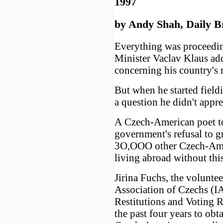
1997
by Andy Shah, Daily B
Everything was proceedi
Minister Vaclav Klaus ad
concerning his country's
But when he started field
a question he didn't appre
A Czech-American poet to
government's refusal to gr
3O,OOO other Czech-Amer
living abroad without this
Jirina Fuchs, the voluntee
Association of Czechs (IA
Restitutions and Voting R
the past four years to ob