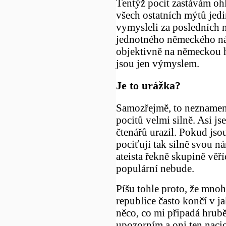
Tentýž pocit zastávám o
všech ostatních mýtů jedi
vymysleli za posledních 
jednotného německého ná
objektivně na německou h
jsou jen výmyslem.
Je to urážka?
Samozřejmě, to neznamená,
pocitů velmi silně. Asi j
čtenářů urazil. Pokud jsou
pociťují tak silně svou ná
ateista řekně skupině věř
populární nebude.
Píšu tohle proto, že mno
republice často končí v j
něco, co mi připadá hrubě 
upozorním a oni ten nacio