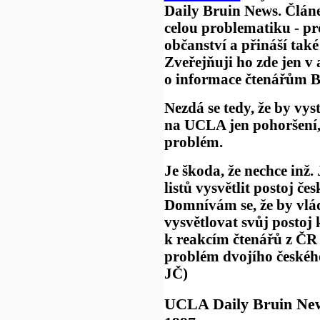
Daily Bruin News. Člán
celou problematiku - pro
občanství a přináší také
Zveřejňuji ho zde jen v 
o informace čtenářům B
Nezdá se tedy, že by vy
na UCLA jen pohoršení,
problém.
Je škoda, že nechce inž
listů vysvětlit postoj č
Domnívám se, že by vlá
vysvětlovat svůj postoj
k reakcím čtenářů z ČR i
problém dvojího českého 
JČ)
UCLA Daily Bruin New