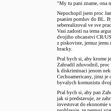
"My tu pani zname, ona n
Nepochopil jsem proc Jan
psanim pomluv do BL. Byl
seberealizoval ve sve pra
Vasi zadosti na tema argu
dvojiho obcanstvi CR/USA
z piskoviste, jemuz jemu 
hracky.
Pral bych si, aby krome j
Zahradil zduvodnil, proc 
k diskriminaci jenom ne
Cechoamericany, jimz je 
byvalych komunistu dvoji
Pral bych si, aby pan Zah
jak si predstavuje, ze za
investovat do ekonomie v
prohlasuje, ze nemusi vra