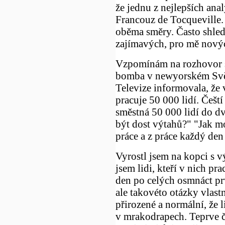
že jednu z nejlepších ana
Francouz de Tocqueville.
oběma směry. Často shled
zajímavých, pro mě novýc
Vzpomínám na rozhovor s
bomba v newyorském Svě
Televize informovala, že
pracuje 50 000 lidí. Čeští
směstná 50 000 lidí do dv
být dost výtahů?" "Jak mo
práce a z práce každý den
Vyrostl jsem na kopci s 
jsem lidi, kteří v nich pr
den po celých osmnáct pr
ale takovéto otázky vlast
přirozené a normální, že l
v mrakodrapech. Teprve 