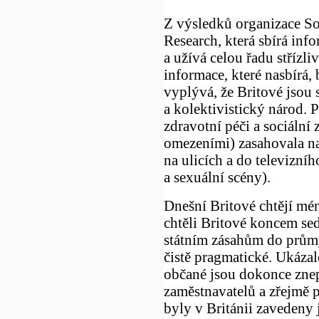
Z výsledků organizace S
Research, která sbírá inf
a užívá celou řadu střízliv
informace, které nasbírá,
vyplývá, že Britové jsou
a kolektivistický národ. P
zdravotní péči a sociální 
omezeními) zasahovala na 
na ulicích a do televizníh
a sexuální scény).
Dnešní Britové chtějí mé
chtěli Britové koncem se
státním zásahům do průmy
čistě pragmatické. Ukázalo
občané jsou dokonce znep
zaměstnavatelů a zřejmě 
byly v Británii zavedeny 