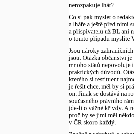
nerozpakuje lhát?
Co si pak myslet o redakt
a lháře a ještě před nimi
a přispivatelů už BL ani 
o tomto případu myslíte V
Jsou nároky zahraničních
jsou. Otázka občanství je 
mnoho států nepovoluje i
praktických důvodů. Otázk
kterého si restituent naj
je řešit chce, měl by si p
on. Jinak se dostává na r
současného právního rámc
jde-li o vážné křivdy. A n
proč by se jimi měl někdo
v ČR skoro každý.