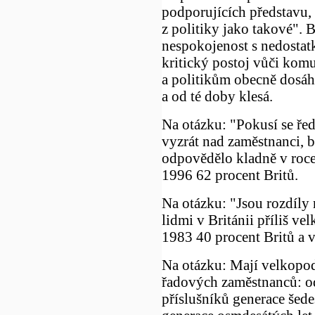
podporujících představu, 
z politiky jako takové". 
nespokojenost s nedostatk
kritický postoj vůči ko
a politikům obecně dosáhl
a od té doby klesá.
Na otázku: "Pokusí se ře
vyzrát nad zaměstnanci, b
odpovědělo kladně v roce
1996 62 procent Britů.
Na otázku: "Jsou rozdíly 
lidmi v Británii příliš v
1983 40 procent Britů a v
Na otázku: Mají velkopo
řadových zaměstnanců: o
příslušníků generace šede