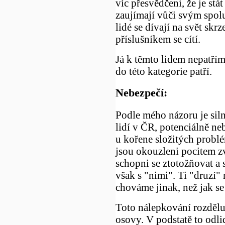
víc přesvědčeni, že je stá
zaujímají vůči svým spol
lidé se dívají na svět skr
příslušníkem se cítí.
Já k těmto lidem nepatřím.
do této kategorie patří.
Nebezpečí:
Podle mého názoru je siln
lidí v ČR, potenciálně ne
u kořene složitých probl
jsou okouzleni pocitem z
schopni se ztotožňovat a 
však s "nimi". Ti "druzí"
chováme jinak, než jak s
Toto nálepkování rozděluj
osovy. V podstatě to odli