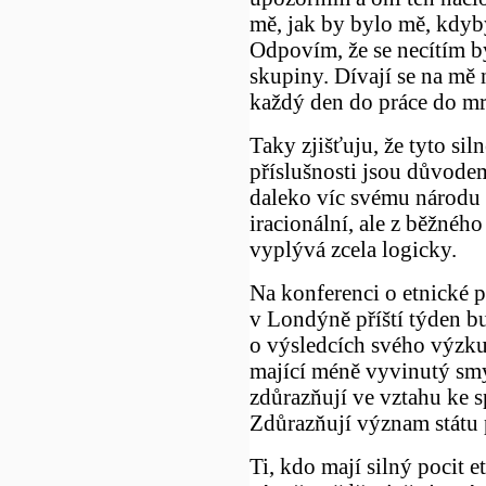
mě, jak by bylo mě, kdyb
Odpovím, že se necítím b
skupiny. Dívají se na mě 
každý den do práce do m
Taky zjišťuju, že tyto sil
příslušnosti jsou důvode
daleko víc svému národu 
iracionální, ale z běžného
vyplývá zcela logicky.
Na konferenci o etnické p
v Londýně příští týden b
o výsledcích svého výzku
mající méně vyvinutý smys
zdůrazňují ve vztahu ke 
Zdůrazňují význam státu p
Ti, kdo mají silný pocit e