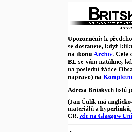
Upozornění: k předch
se dostanete, když klik
na ikonu
Archív
. Celé 
BL se vám natáhne, kd
na poslední řádce Obs
napravo) na
Kompletní 
Adresa Britských listů j
(Jan Čulík má anglicko
materiálů a hyperlinků, 
ČR,
zde na Glasgow Uni