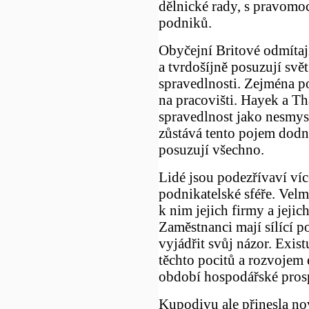
dělnické rady, s pravomo
podniků.
Obyčejní Britové odmítají
a tvrdošíjně posuzují svě
spravedlnosti. Zejména po
na pracovišti. Hayek a Th
spravedlnost jako nesmys
zůstává tento pojem dodn
posuzují všechno.
Lidé jsou podezřívaví ví
podnikatelské sféře. Velmi
k nim jejich firmy a jejic
Zaměstnanci mají sílící po
vyjádřit svůj názor. Exist
těchto pocitů a rozvojem
období hospodářské prosp
Kupodivu ale přinesla no