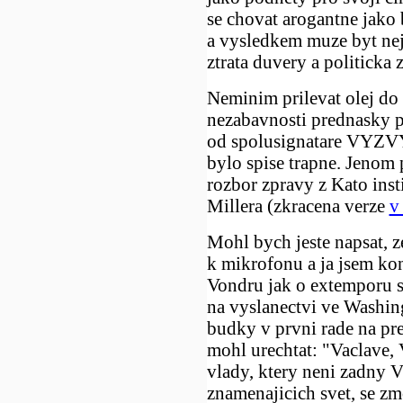
se chovat arogantne jako 
a vysledkem muze byt ne
ztrata duvery a politicka
Neminim prilevat olej do 
nezabavnosti prednasky 
od spolusignatare VYZVY
bylo spise trapne. Jenom 
rozbor zpravy z Kato ins
Millera (zkracena verze
v
Mohl bych jeste napsat, z
k mikrofonu a ja jsem kon
Vondru jak o extemporu 
na vyslanectvi ve Washin
budky v prvni rade na pre
mohl urechtat: "Vaclave, 
vlady, ktery neni zadny V
znamenajicich svet, se 