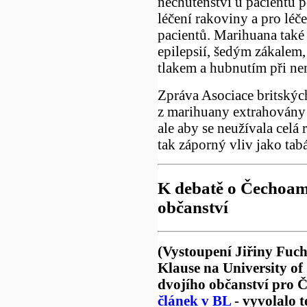
nechutenství u pacientů p
léčení rakoviny a pro léče
pacientů. Marihuana také
epilepsií, šedým zákale
tlakem a hubnutím při n
Zpráva Asociace britskýc
z marihuany extrahovány 
ale aby se neužívala celá 
tak záporný vliv jako tab
K debatě o Čechoam
občanství
(Vystoupení Jiřiny Fuc
Klause na University of 
dvojího občanství pro Č
článek v BL
- vyvolalo 