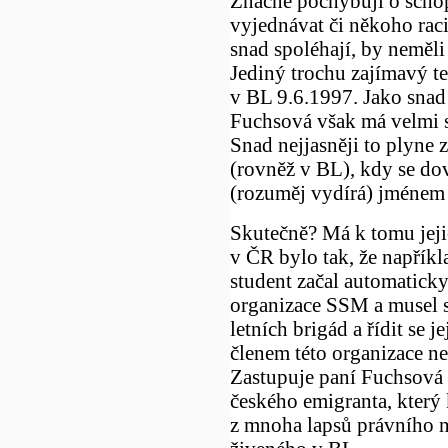
Značně pochybuji o scho
vyjednávat či někoho raci
snad spoléhají, by neměli
Jediný trochu zajímavý t
v BL 9.6.1997. Jako snad 
Fuchsová však má velmi s
Snad nejjasněji to plyne 
(rovněž v BL), kdy se do
(rozuměj vydírá) jménem 
Skutečně? Má k tomu jej
v ČR bylo tak, že napřík
student začal automaticky
organizace SSM a musel se
letních brigád a řídit se 
členem této organizace ne
Zastupuje paní Fuchsová
českého emigranta, který
z mnoha lapsů právního 