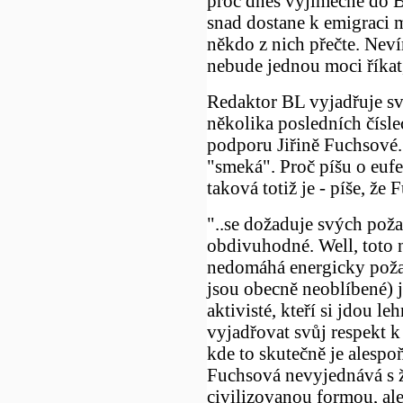
proč dnes vyjímečně do BL
snad dostane k emigraci m
někdo z nich přečte. Neví
nebude jednou moci říkat,
Redaktor BL vyjadřuje sv
několika posledních čísle
podporu Jiřině Fuchsové.
"smeká". Proč píšu o eu
taková totiž je - píše, že
"..se dožaduje svých poža
obdivuhodné. Well, toto 
nedomáhá energicky poža
jsou obecně neoblíbené) ja
aktivisté, kteří si jdou le
vyjadřovat svůj respekt 
kde to skutečně je alesp
Fuchsová nevyjednává s 
civilizovanou formou, ale