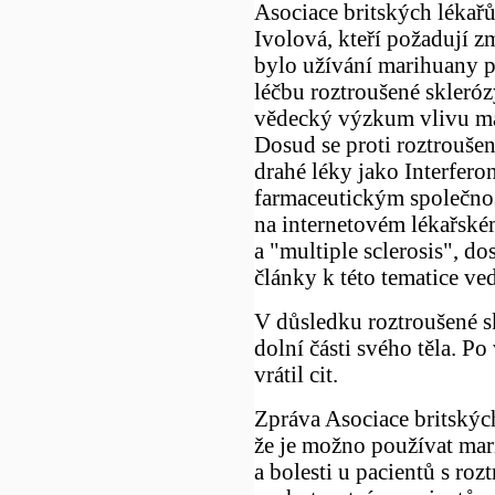
Asociace britských lékařů
Ivolová, kteří požadují 
bylo užívání marihuany pr
léčbu roztroušené skleróz
vědecký výzkum vlivu ma
Dosud se proti roztroušen
drahé léky jako Interferon
farmaceutickým společnos
na internetovém lékařské
a "multiple sclerosis", do
články k této tematice ved
V důsledku roztroušené sk
dolní části svého těla. Po
vrátil cit.
Zpráva Asociace britských
že je možno používat mar
a bolesti u pacientů s roz