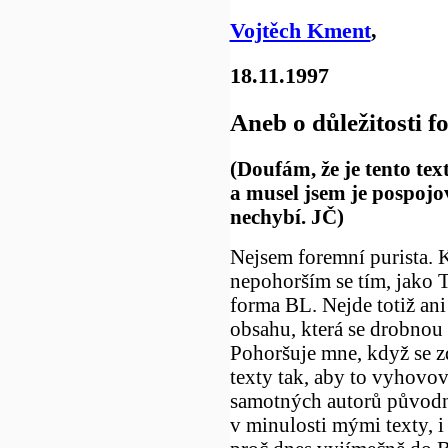
Vojtěch Kment
,
18.11.1997
Aneb o důležitosti 
(Doufám, že je tento text
a musel jsem je pospojo
nechybí. JČ)
Nejsem foremní purista. 
nepohorším se tím, jako 
forma BL. Nejde totiž ani
obsahu, která se drobnou
Pohoršuje mne, když se 
texty tak, aby to vyhovov
samotných autorů původn
v minulosti mými texty, 