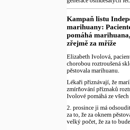
generace osmdesátých let
Kampaň listu Indepe
marihuany: Pacientc
pomáhá marihuana, p
zřejmě za mříže
Elizabeth Ivolová, pacient
chorobou roztroušená skle
pěstovala marihuanu.
Lékaři přiznávají, že ma
zmírňování příznaků rozt
Ivolové pomáhá ze všech 
2. prosince ji má odsoud
za to, že za oknem pěstova
velký počet, že za to bud