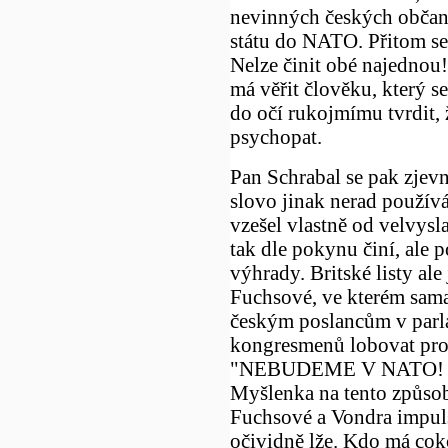
nevinných českých občanů
státu do NATO. Přitom se 
Nelze činit obé najednou
má věřit člověku, který s
do očí rukojmímu tvrdit, 
psychopat.
Pan Schrabal se pak zjevn
slovo jinak nerad použí
vzešel vlastně od velvysl
tak dle pokynu činí, ale 
výhrady. Britské listy ale
Fuchsové, ve kterém sama 
českým poslancům v parl
kongresmenů lobovat pro
"NEBUDEME V NATO! P
Myšlenka na tento způsob 
Fuchsové a Vondra impul
očividně lže. Kdo má coko