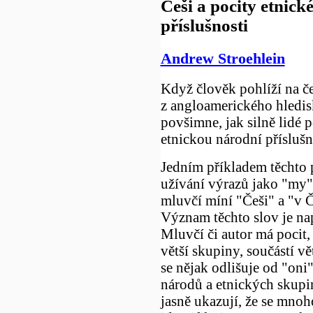
Češi a pocity etnick
příslušnosti
Andrew Stroehlein
Když člověk pohlíží na č
z angloamerického hledis
povšimne, jak silně lidé 
etnickou národní příslušn
Jedním příkladem těchto p
užívání výrazů jako "my"
mluvčí míní "Češi" a "v Č
Význam těchto slov je na
Mluvčí či autor má pocit, 
větší skupiny, součástí vě
se nějak odlišuje od "oni"
národů a etnických skupi
jasně ukazují, že se mnoho