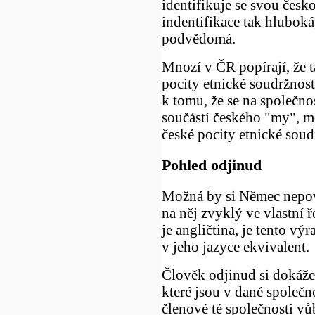
identifikuje se svou česko
indentifikace tak hluboká
podvědomá.
Mnozí v ČR popírají, že t
pocity etnické soudržnos
k tomu, že se na společno
součástí českého "my", mo
české pocity etnické soudr
Pohled odjinud
Možná by si Němec nepovš
na něj zvyklý ve vlastní ř
je angličtina, je tento v
v jeho jazyce ekvivalent.
Člověk odjinud si dokáže
které jsou v dané společno
členové té společnosti 