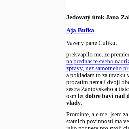
Jedovatý útok Jana Za
Aja Bufka
Vazeny pane Culiku,
prekvapilo me, ze premi
na prednasce sveho nadri
zpravy, nez samotneho p
a pokladam to za urazku 
prozatim nemaji dvoji ob
sestra Zantovskeho a tisice
osm let
dobre bavi nad d
vlady
.
Prominte, ale mel jsem za 
statnich povinnosti ma ve 
jako podnety pro svoji ci