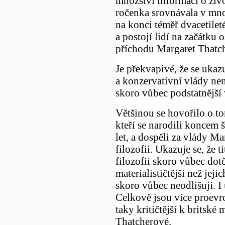
množství informací o živo
ročenka srovnávala v mno
na konci téměř dvacetilet
a postojí lidí na začátku
příchodu Margaret Thatc
Je překvapivé, že se ukaz
a konzervativní vlády ne
skoro vůbec podstatnější 
Většinou se hovořilo o tom
kteří se narodili koncem
let, a dospěli za vlády Ma
filozofii. Ukazuje se, že 
filozofií skoro vůbec dot
materialističtější než jeji
skoro vůbec neodlišují. I
Celkově jsou více proevro
taky kritičtější k britské
Thatcherové.