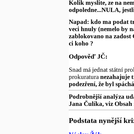
Kolik myslite, ze na ne
odpoledne...NULA, jestli 
Napad: kdo ma podat tr
veci hnuly (nemelo by n
zablokovano na zadost 
ci koho ?
Odpověď JČ:
Snad má jednat státní pro
prokuratura
nezahajuje t
podezření, že byl spáchá
Podrobnější analýza udá
Jana Čulíka, viz Obsah
Podstata nynější kri