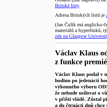
Britské listy
Adresa Britských listů je
(Jan Čulík má anglicko-č
materiálů a hyperlinků, t
zde na Glasgow Universi
Václav Klaus od
z funkce premi
Václav Klaus podal v n
hodinu po jedenácti ho
výkonného výboru ODS
že nebude usilovat o vů
v příští vládě. Zůstal 
a do čtrnácti dnů chce 