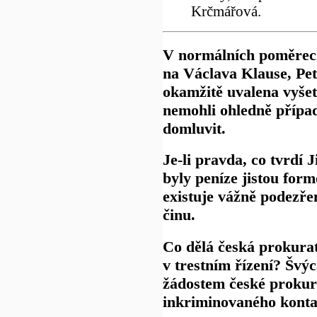
Krčmářová.
V normálních poměrech
na Václava Klause, Pe
okamžitě uvalena vyšet
nemohli ohledně přípa
domluvit.
Je-li pravda, co tvrdí 
byly peníze jistou form
existuje vážně podezře
činu.
Co dělá česká prokurat
v trestním řízení? Švý
žádostem české prokur
inkriminovaného konta