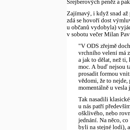
Šrejberových peněz a pak
Zajímavý, i když snad až
zdá se hovoří dost výmlu
u občanů vydobyla) vyjád
v sobotu večer Milan Pav
"V ODS zřejmě dochá
vrchního velení má zř
a jak to dělat, než t
moc. A buď nejsou ta
prosadit formou vnit
vědomi, že to nejde, 
momentálně u vesla 
Tak nasadili klasick
u nás patří především
ošklivého, nebo rov
jednání. Na něco, co 
byli na stejné lodi),