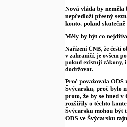
Nová vláda by neměla 
nepředloží přesný sez
konto, pokud skutečně 
Měly by být co nejdřív
Nařízení ČNB, že čeští 
v zahraničí, je ovšem 
pokud existují zákony, 
dodržovat.
Proč považovala ODS z
Švýcarsku, proč bylo 
proto, že by se hned v
rozšířily o těchto kont
Švýcarsku mohou být t
ODS ve Švýcarsku taj