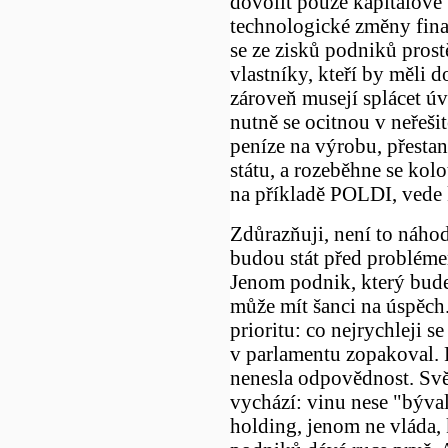
dovolit pouze kapitálově v
technologické změny finan
se ze zisků podniků pros
vlastníky, kteří by měli d
zároveň musejí splácet úv
nutně se ocitnou v neřešit
peníze na výrobu, přestan
státu, a rozeběhne se kolo
na příkladě POLDI, vede
Zdůrazňuji, není to náho
budou stát před problémem
Jenom podnik, který bude
může mít šanci na úspěch
prioritu: co nejrychleji 
v parlamentu zopakoval. 
nenesla odpovědnost. Svět
vychází: vinu nese "býv
holding, jenom ne vláda, 