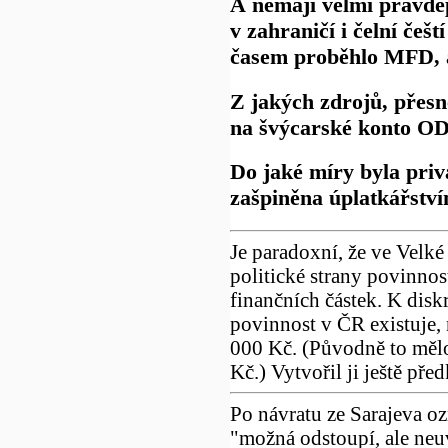
A nemají velmi pravd
v zahraničí i čelní češ
časem proběhlo MFD, al
Z jakých zdrojů, přesn
na švýcarské konto O
Do jaké míry byla priv
zašpiněna úplatkářstv
Je paradoxní, že ve Velké
politické strany povinnos
finančních částek. K disk
povinnost v ČR existuje,
000 Kč. (Původně to mělo
Kč.) Vytvořil ji ještě př
Po návratu ze Sarajeva o
"možná odstoupí, ale neuv