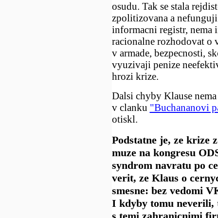
osudu. Tak se stala rejdis
zpolitizovana a nefunguji
informacni registr, nema
racionalne rozhodovat o v
v armade, bezpecnosti, sk
vyuzivaji penize neefekti
hrozi krize.
Dalsi chyby Klause nema 
v clanku
"Buchananovi pa
otiskl.
Podstatne je, ze krize
muze na kongresu ODS
syndrom navratu po ces
verit, ze Klaus o cern
smesne: bez vedomi VK
I kdyby tomu neverili, 
s temi zahranicnimi f