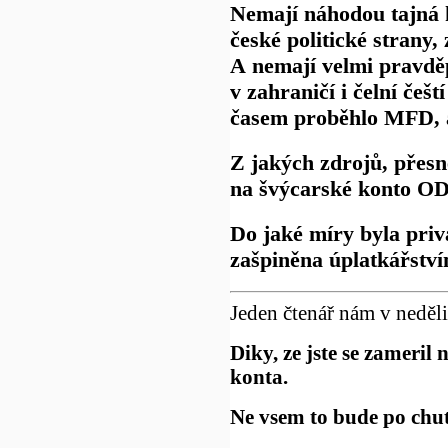
Nemají náhodou tajná k
české politické strany,
A nemají velmi pravd
v zahraničí i čelní češ
časem proběhlo MFD, al
Z jakých zdrojů, přesn
na švýcarské konto O
Do jaké míry byla priv
zašpiněna úplatkářstv
Jeden čtenář nám v neděli
Diky, ze jste se zameril
konta.
Ne vsem to bude po chuti