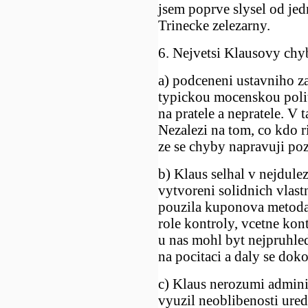
jsem poprve slysel od jedn
Trinecke zelezarny.
6. Nejvetsi Klausovy chy
a) podceneni ustavniho z
typickou mocenskou politi
na pratele a nepratele. V t
Nezalezi na tom, co kdo ri
ze se chyby napravuji po
b) Klaus selhal v nejdule
vytvoreni solidnich vlastn
pouzila kuponova metoda, 
role kontroly, vcetne kon
u nas mohl byt nejpruhled
na pocitaci a daly se dok
c) Klaus nerozumi adminis
vyuzil neoblibenosti ured