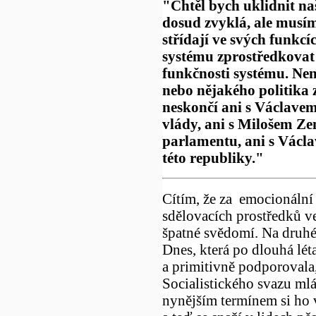
"Chtěl bych uklidnit na
dosud zvyklá, ale musíme
střídají ve svých funkc
systému zprostředkovat 
funkčnosti systému. Nen
nebo nějakého politika 
neskončí ani s Václave
vlády, ani s Milošem Z
parlamentu, ani s Václ
této republiky."
Cítím, že za emocionální 
sdělovacích prostředků ve
špatné svědomí. Na druhé 
Dnes, která po dlouhá lét
a primitivně podporovala, 
Socialistického svazu mlá
nynějším termínem si ho 