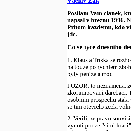
Václav Žák
Posilam Vam clanek, kte
napsal v breznu 1996. 
Pritom kazdemu, kdo vid
jde.
Co se tyce dnesniho de
1. Klaus a Triska se rozho
na touze po rychlem zbo
byly penize a moc.
POZOR: to neznamena, z
zkorumpovani darebaci. T
osobnim prospechu stala v
se tim otevrelo zcela voln
2. Verili, ze pravo souvi
vynuti pouze "silni hraci"