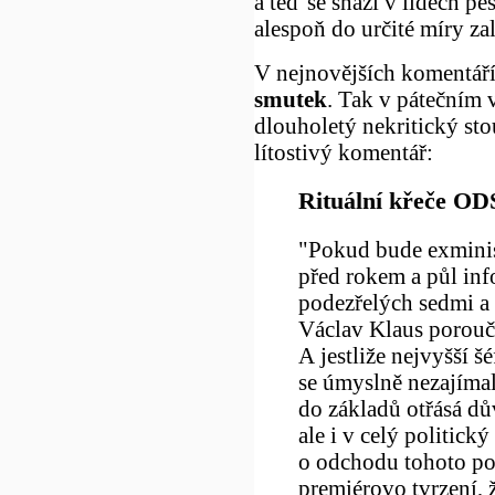
a teď se snaží v lidech pě
alespoň do určité míry z
V nejnovějších komentář
smutek
. Tak v pátečním 
dlouholetý nekritický sto
lítostivý komentář:
Rituální křeče OD
"Pokud bude exminist
před rokem a půl inf
podezřelých sedmi a 
Václav Klaus porouče
A jestliže nejvyšší š
se úmyslně nezajímal
do základů otřásá dů
ale i v celý politic
o odchodu tohoto poli
premiérovo tvrzení, 