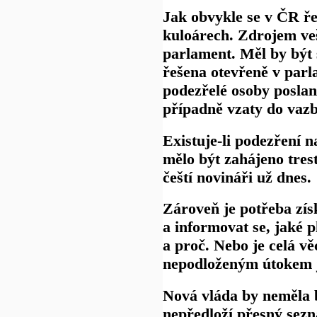
Jak obvykle se v ČR ře
kuloárech. Zdrojem veš
parlament. Měl by být 
řešena otevřeně v parl
podezřelé osoby poslan
případně vzaty do vazb
Existuje-li podezření n
mělo být zahájeno trest
čeští novináři už dnes.
Zároveň je potřeba zís
a informovat se, jaké p
a proč. Nebo je celá vě
nepodloženým útokem 
Nová vláda by neměla 
nepředloží přesný sez