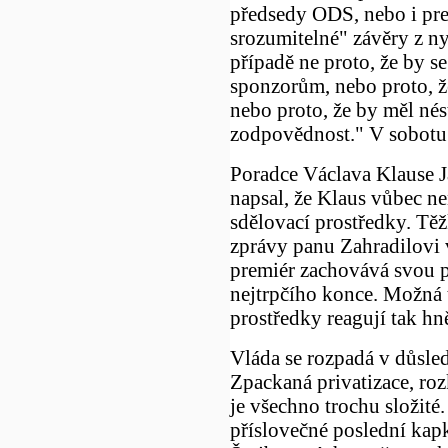
předsedy ODS, nebo i prem
srozumitelné" závěry z ny
případě ne proto, že by se
sponzorům, nebo proto, že 
nebo proto, že by měl nés
zodpovědnost." V sobotu 
Poradce Václava Klause 
napsal, že Klaus vůbec ne
sdělovací prostředky. Těž
zprávy panu Zahradilovi v
premiér zachovává svou p
nejtrpčího konce. Možná t
prostředky reagují tak hn
Vláda se rozpadá v důsle
Zpackaná privatizace, roz
je všechno trochu složité
příslovečné poslední kap