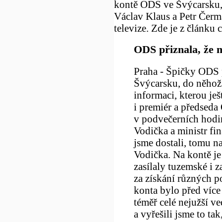
kontě ODS ve Švýcarsku, 
Václav Klaus a Petr Čerm
televize. Zde je z článku c
ODS přiznala, že 
Praha - Špičky ODS p
Švýcarsku, do něhož 
informaci, kterou je
i premiér a předseda
v podvečerních hodin
Vodička a ministr fin
jsme dostali, tomu na
Vodička. Na kontě je
zasílaly tuzemské i z
za získání různých po
konta bylo před víc
téměř celé nejužší v
a vyřešili jsme to ta