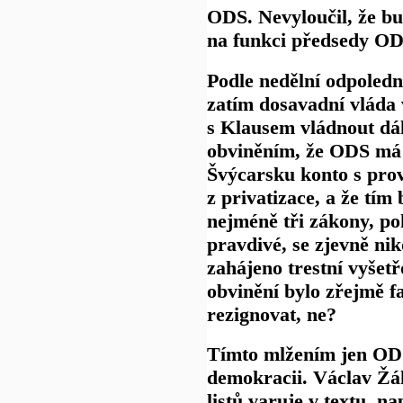
ODS. Nevyloučil, že b
na funkci předsedy OD
Podle nedělní odpoled
zatím dosavadní vláda 
s Klausem vládnout dá
obviněním, že ODS má
Švýcarsku konto s pro
z privatizace, a že tím
nejméně tři zákony, po
pravdivé, se zjevně ni
zahájeno trestní vyšetř
obvinění bylo zřejmě f
rezignovat, ne?
Tímto mlžením jen ODS
demokracii. Václav Žák
listů varuje v textu, n