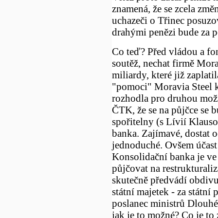
znamená, že se zcela změn
uchazeči o Třinec posuzov
drahými penězi bude za p
Co teď? Před vládou a fo
soutěž, nechat firmě Mora
miliardy, které již zaplat
"pomoci" Moravia Steel k
rozhodla pro druhou možno
ČTK, že se na půjčce se b
spořitelny (s Lívií Klaus
banka. Zajímavé, dostat o
jednoduché. Ovšem účast K
Konsolidační banka je ve 
půjčovat na restrukturaliza
skutečně předvádí obdivu
státní majetek - za státní
poslanec ministrů Dlouhé
jak je to možné? Co je to z