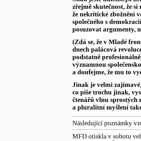
zřejmě skutečnost, že s
že nekritické zbožnění 
společného s demokracií 
posuzovat argumenty, ni
(Zdá se, že v Mladé fro
dnech palácová revoluce
podstatně profesionálněj
významnou společenskou
a doufejme, že mu to vy
Jinak je velmi zajímavé,
co píše trochu jinak, v
čtenářů vlnu sprostých 
a pluralitní myšlení ta
Následující poznámky vz
MFD otiskla v sobotu vel