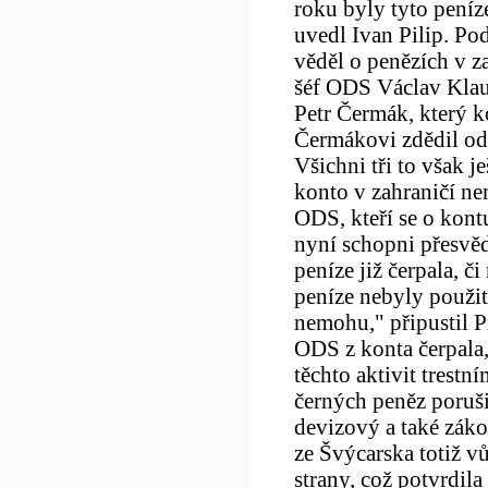
roku byly tyto peníz
uvedl Ivan Pilip. Po
věděl o penězích v z
šéf ODS Václav Klau
Petr Čermák, který k
Čermákovi zdědil od
Všichni tři to však j
konto v zahraničí ne
ODS, kteří se o kont
nyní schopni přesvědč
peníze již čerpala, č
peníze nebyly použity
nemohu," připustil P
ODS z konta čerpala, 
těchto aktivit trest
černých peněz poruši
devizový a také záko
ze Švýcarska totiž v
strany, což potvrdila