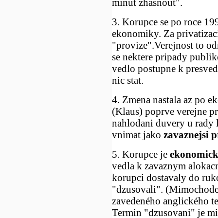
minut zhasnout".
3. Korupce se po roce 199
ekonomiky. Za privatizac
"provize".Verejnost to od
se nektere pripady publik
vedlo postupne k presvedc
nic stat.
4. Zmena nastala az po 
(Klaus) poprve verejne pr
nahlodani duvery u rady l
vnimat jako
zavaznejsi p
5. Korupce je
ekonomick
vedla k zavaznym alokac
korupci dostavaly do ruko
"dzusovali". (Mimochodem
zavedeného anglického te
Termin "dzusovani" je m