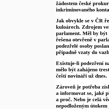
žádostem české prokur
inkriminovaného konta
Jak obvykle se v ČR ře
kuloárech. Zdrojem veš
parlament. Měl by být 
řešena otevřeně v parl
podezřelé osoby poslan
případně vzaty do vazb
Existuje-li podezření n
mělo být zahájeno trest
čeští novináři už dnes.
Zároveň je potřeba zís
a informovat se, jaké p
a proč. Nebo je celá vě
nepodloženým útokem 