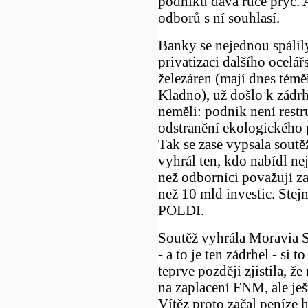
podniků dává ruce pryč. A
odborů s ní souhlasí.
Banky se nejednou spálily 
privatizaci dalšího ocelá
železáren (mají dnes témě
Kladno), už došlo k zádrh
neměli: podnik není restr
odstranění ekologického 
Tak se zase vypsala soutě
vyhrál ten, kdo nabídl ne
než odborníci považují za 
než 10 mld investic. Stejn
POLDI.
Soutěž vyhrála Moravia Ste
- a to je ten zádrhel - si 
teprve později zjistila, ž
na zaplacení FNM, ale ješ
Vítěz proto začal peníze 