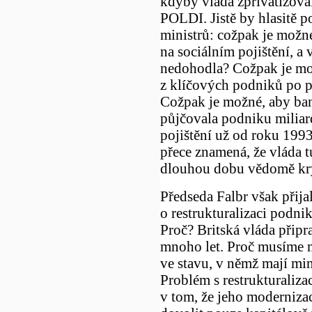
kdyby vláda zprivatizoval
POLDI. Jistě by hlasitě 
ministrů: cožpak je možn
na sociálním pojištění, a 
nedohodla? Cožpak je mož
z klíčových podniků po pr
Cožpak je možné, aby ban
půjčovala podniku miliard
pojištění už od roku 1993
přece znamená, že vláda 
dlouhou dobu vědomě kr
Předseda Falbr však přijal 
o restrukturalizaci podnik
Proč? Britská vláda připra
mnoho let. Proč musíme m
ve stavu, v němž mají min
Problém s restrukturaliza
v tom, že jeho modernizace