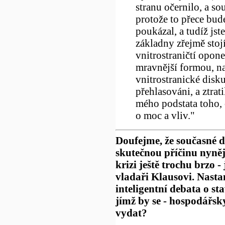
stranu očernilo, a s
protože to přece bud
poukázal, a tudíž jst
základny zřejmě stoj
vnitrostraničtí opone
mravnější formou, n
vnitrostranické disku
přehlasováni, a ztrati
mého podstata toho, 
o moc a vliv."
Doufejme, že současné 
skutečnou příčinu nyněj
krizi ještě trochu brzo 
vladaři Klausovi. Nastan
inteligentní debata o st
jímž by se - hospodářsk
vydat?