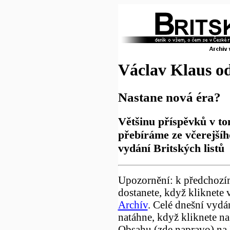
Václav Klaus od
Nastane nová éra?
Většinu příspěvků v to
přebíráme ze včerejšíh
vydání Britských listů
Upozornění: k předchozí
dostanete, když kliknete 
Archív
. Celé dnešní vydá
natáhne, když kliknete na
Obsahu (zde napravo) na