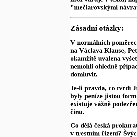
"mečiarovskými návrat
Zásadní otázky:
V normálních poměrech
na Václava Klause, Pe
okamžitě uvalena vyšet
nemohli ohledně přípa
domluvit.
Je-li pravda, co tvrdí 
byly peníze jistou form
existuje vážně podezře
činu.
Co dělá česká prokurat
v trestním řízení? Švý