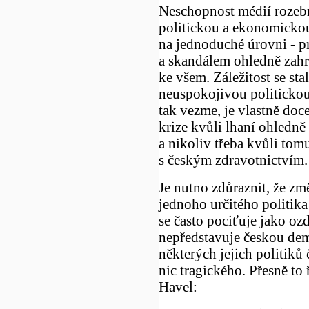
Neschopnost médií rozebr
politickou a ekonomickou
na jednoduché úrovni - pr
a skandálem ohledně zah
ke všem. Záležitost se st
neuspokojivou politickou
tak vezme, je vlastně doce
krize kvůli lhaní ohledně
a nikoliv třeba kvůli tom
s českým zdravotnictvím.
Je nutno zdůraznit, že z
jednoho určitého politika
se často pociťuje jako oz
nepředstavuje českou dem
některých jejich politiků 
nic tragického. Přesně to
Havel: