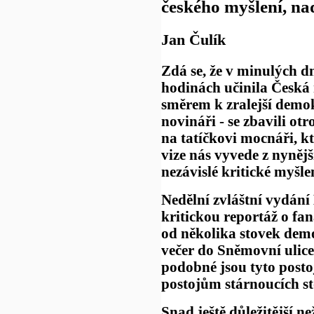
českého myšlení, n
Jan Čulík
Zdá se, že v minulých d
hodinách učinila Česká
směrem k zralejší demok
novináři - se zbavili ot
na tatíčkovi mocnáři, kt
vize nás vyvede z nynějš
nezávislé kritické myšle
Nedělní zvláštní vydání
kritickou reportáž o fa
od několika stovek demon
večer do Sněmovní ulice
podobné jsou tyto posto
postojům stárnoucích s
Snad ještě důležitější n