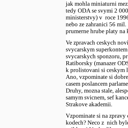
jak mohla miniaturni mez
tedy ODA se svymi 2 000 
ministerstvy) v roce 1996 
nebo ze zahranici 56 mil.
prumerne hrube platy na
Ve zpravach ceskych novin
svycarskym superkontem 
svycarskych sponzoru, pr
Ratiborsky (manazer ODS
k prolistovani si ceskym 
Ano, vzpominate si dobr
casem poslancem parlame
Druhy, mozna stale, ales
samym svicnem, sef kancel
Strakove akademii.
Vzpominate si na zpravy 
kodech? Neco z nich bylo