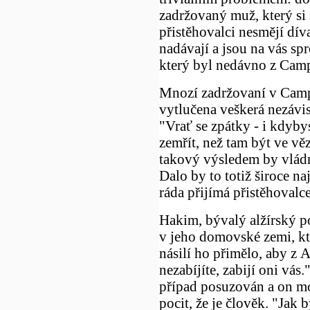
zadržovaný muž, který si 
přistěhovalci nesmějí dív
nadávají a jsou na vás spr
který byl nedávno z Camp
Mnozí zadržovaní v Camps
vytlučena veškerá nezávisl
"Vrať se zpátky - i kdyby
zemřít, než tam být ve vě
takový výsledem by vládn
Dalo by to totiž široce na
ráda přijímá přistěhovalce
Hakim, bývalý alžírský po
v jeho domovské zemi, kt
násilí ho přimělo, aby z 
nezabíjíte, zabijí oni vá
případ posuzován a on mo
pocit, že je člověk. "Jak