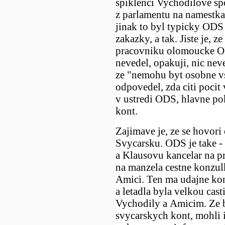
spiklenci Vychodilove sp
z parlamentu na namestka 
jinak to byl typicky ODS 
zakazky, a tak. Jiste je, z
pracovniku olomoucke OD
nevedel, opakuji, nic nev
ze "nemohu byt osobne vs
odpovedel, zda citi pocit 
v ustredi ODS, hlavne po
kont.
Zajimave je, ze se hovor
Svycarsku. ODS je take -
a Klausovu kancelar na p
na manzela cestne konzu
Amici. Ten ma udajne kon
a letadla byla velkou cas
Vychodily a Amicim. Ze b
svycarskych kont, mohli i