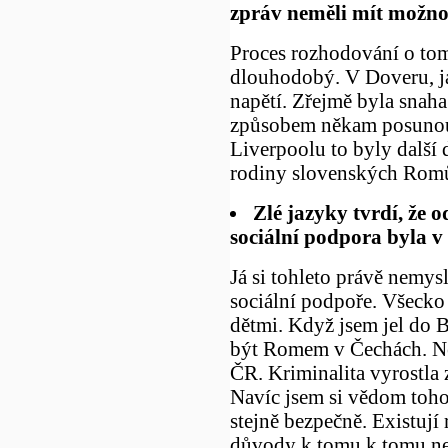
zpráv neměli mít možno
Proces rozhodování o tom,
dlouhodobý. V Doveru, ja
napětí. Zřejmě byla snah
způsobem někam posunout
Liverpoolu to byly další
rodiny slovenských Rom
Zlé jazyky tvrdí, že 
sociální podpora byla v 
Já si tohleto právě nemys
sociální podpoře. Všecko
dětmi. Když jsem jel do Br
být Romem v Čechách. Ne
ČR. Kriminalita vyrostla 
Navíc jsem si vědom toho
stejně bezpečně. Existují
důvody k tomu k tomu necí