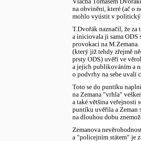
Vlacha Tomášem Dvořáke
na obvinění, které (ač o
mohlo vyústit v politick
T.Dvořák naznačil, že za 
a iniciovala ji sama ODS 
provokaci na M.Zemana. P
(který již tehdy zřejmě n
prsty ODS) uvěří ve věro
a jejich publikováním a n
o podvrhy na sebe uvalí 
Toto se do puntíku naplnilo
na Zemana "vrhla" veškerá
a také většina veřejnosti
puntíku uvěřila a Zeman 
na dlouhou dobu znemožn
Zemanova nevěrohodnost 
a "policejním státem" je 