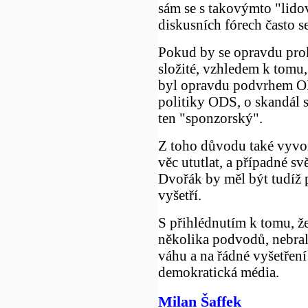
sám se s takovýmto "lido
diskusních fórech často s
Pokud by se opravdu proká
složité, vzhledem k tomu,
byl opravdu podvrhem ODS
politiky ODS, o skandál
ten "sponzorský".
Z toho důvodu také vyvoz
věc ututlat, a případné s
Dvořák by měl být tudíž 
vyšetří.
S přihlédnutím k tomu, že
několika podvodů, nebral
váhu a na řádné vyšetření
demokratická média.
Milan Šaffek