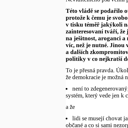
Této vládě se podařilo ot
protože k čemu je svoboda
v tisku téměř jakýkoli n
zainteresovaní tváří, ž
na ješitnost, aroganci a
víc, než je nutné. Jinou
a dalších zkompromitov
politiky v co nejkratší d
To je přesná pravda. Úko
že demokracie je možná n
není to zdegenerovaný,
systém, který vede jen k
a že
lidi se musejí chovat j
občané a co si sami nezo