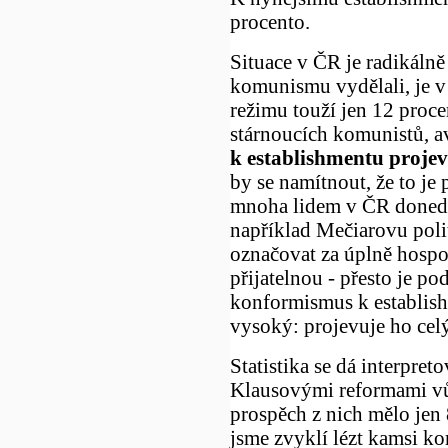
procento.
Situace v ČR je radikálně 
komunismu vydělali, je 
režimu touží jen 12 proce
stárnoucích komunistů, 
k establishmentu projev
by se namítnout, že to je 
mnoha lidem v ČR donedá
například Mečiarovu polit
označovat za úplně hospo
přijatelnou - přesto je 
konformismus k establis
vysoký: projevuje ho cel
Statistika se dá interpret
Klausovými reformami vůb
prospěch z nich mělo jen 
jsme zvyklí lézt kamsi k