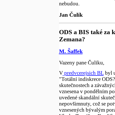
nebudou.
Jan Čulík
ODS a BIS také za k
Zemana?
M. Šaffek
Vazeny pane Čulíku,
V
predvcerejsich BL
byl 
"Totální indiskrece ODS?
skutečnostech a závažnýc
vznesena v pondělním po
uvedené skandální skuteč
nepovšimnuty, což se potv
vznesených bývalým pora