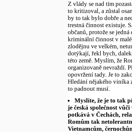
Z vlády se nad tím pozast
to kritizoval, a zůstal os
by to tak bylo dobře a n
trestná činnost existuje.
občanů, protože se jedná
kriminální činnost v mal
zlodějnu ve velkém, netun
dotýkají, řekl bych, dale
této země. Myslím, že Ro
organizovaně nevraždí. Př
opovržení tady. Je to zak
Hledání nějakého viníka 
to padnout musí.
Myslíte, že je to tak 
je česká společnost vůč
potkává v Čechách, relat
Romům tak netolerantní,
Vietnamcům, černochům