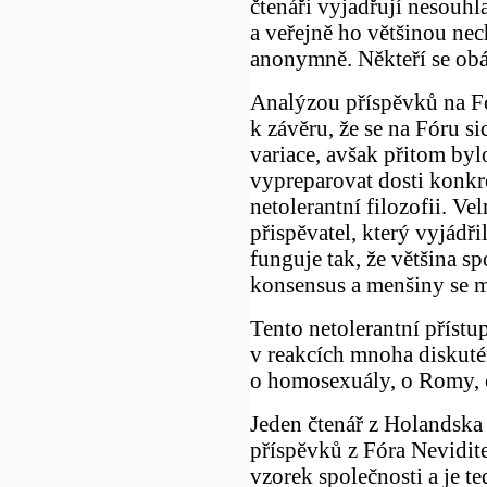
čtenáři vyjadřují nesouh
a veřejně ho většinou nech
anonymně. Někteří se obáv
Analýzou příspěvků na Fó
k závěru, že se na Fóru s
variace, avšak přitom byl
vypreparovat dosti konkr
netolerantní filozofii. Ve
přispěvatel, který vyjádř
funguje tak, že většina s
konsensus a menšiny se m
Tento netolerantní příst
v reakcích mnoha diskutér
o homosexuály, o Romy, 
Jeden čtenář z Holandska 
příspěvků z Fóra Nevidite
vzorek společnosti a je t