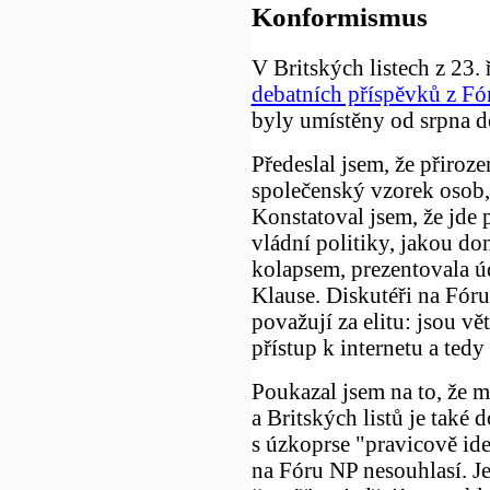
Konformismus
V Britských listech z 23.
debatních příspěvků z Fó
byly umístěny od srpna do
Předeslal jsem, že přiroze
společenský vzorek osob,
Konstatoval jsem, že jde
vládní politiky, jakou d
kolapsem, prezentovala ú
Klause. Diskutéři na Fóru
považují za elitu: jsou vě
přístup k internetu a tedy
Poukazal jsem na to, že m
a Britských listů je také 
s úzkoprse "pravicově id
na Fóru NP nesouhlasí. Je