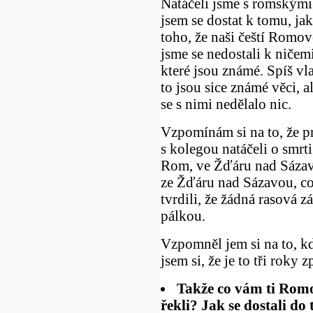
Natáčeli jsme s romskými
jsem se dostat k tomu, jak
toho, že naši čeští Romov
jsme se nedostali k ničem
které jsou známé. Spíš vla
to jsou sice známé věci, a
se s nimi nedělalo nic.
Vzpomínám si na to, že p
s kolegou natáčeli o smrti
Rom, ve Žďáru nad Sázav
ze Žďáru nad Sázavou, co
tvrdili, že žádná rasová z
pálkou.
Vzpomněl jem si na to, k
jsem si, že je to tři roky 
Takže co vám ti Romo
řekli? Jak se dostali do