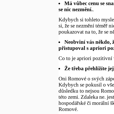
Má vůbec cenu se sna
se nic nezmění.
.
Kdybych si tohleto myslel
si, že se nezmění téměř n
poukazovat na to, že se n
Neobviní vás někdo, 
přistupoval s apriori 
Co to je apriori pozitivn
Že třeba přehlížíte je
Oni Romové o svých zápo
Kdybych se pokusil o vš
důsledku to nejsou Romov
této zemi. Zdaleka ne. jes
hospodářské či morální šk
Romové.