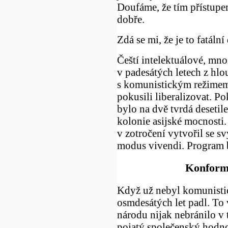
Doufáme, že tím přístup
dobře.
Zdá se mi, že je to fatáln
Čeští intelektuálové, mnoz
v padesátých letech z hlo
s komunistickým režimem,
pokusili liberalizovat. P
bylo na dvě tvrdá desetil
kolonie asijské mocnosti.
v zotročení vytvořil se sv
modus vivendi. Program b
Konformn
Když už nebyl komunistic
osmdesátých let padl. To
národu nijak nebránilo v
pojatý společenský hodn