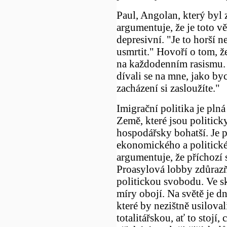
Paul, Angolan, který byl
argumentuje, že je toto v
depresivní. "Je to horší 
usmrtit." Hovoří o tom, ž
na každodenním rasismu. "
dívali se na mne, jako by
zacházení si zasloužíte."
Imigrační politika je plná
Země, které jsou politick
hospodářsky bohatší. Je p
ekonomického a politické
argumentuje, že příchozí s
Proasylová lobby zdůrazňu
politickou svobodu. Ve sk
míry obojí. Na světě je d
které by nezištně usiloval
totalitářskou, ať to stojí,