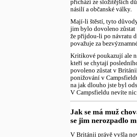
přichází ze složitějších d
násilí a občanské války.
Mají-li štěstí, tyto důvod
jim bylo dovoleno zůstat v
že přijdou-li po návratu 
považuje za bezvýznamné
Kritikové poukazují ale na
kteří se chytají poslední
povoleno zůstat v Británi
ponižování v Campsfieldu
na jak dlouho jste byl od
V Campsfieldu nevíte nic
Jak se má muž chova
se jim nerozpadlo m
V Británii právě vyšla n