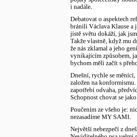
i nadále.
Debatovat o aspektech re
bránili Václava Klause a 
jistě světu dokáží, jak js
Takže vlastně, když mu d
že nás zklamal a jeho gen
vynikajícím způsobem, ja
bychom měli začít s přeh
Dnešní, rychle se měnící, g
založen na konformismu.
zapotřebí odvaha, předví
Schopnost chovat se jako 
Poučením ze všeho je: nic
nezasadíme MY SAMI.
Největší nebezpečí z dneš
Neviditelného psa velmi p