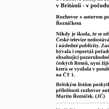
v Británii - v pořa
Rozhovor s autorem p
Řezníčkem
Někdy je škoda, že se 
České televize nedostáv
i následné publicity. Zas
bývala i reportáž pořa
obsahující pozoruhodné
českých Romů, nyní žijíc
která se vysílala v pondě
na ČT 1.
Britským listům poskytl 
příležitosti rozhovor au
Martin Řezníček. (JČ)