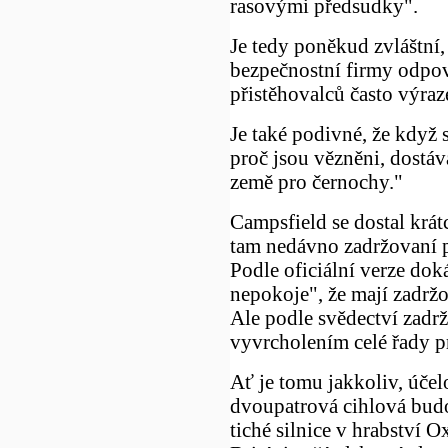
rasovými předsudky".
Je tedy poněkud zvláštní,
bezpečnostní firmy odpov
přistěhovalců často výraz
Je také podivné, že když se
proč jsou vězněni, dostáv
země pro černochy."
Campsfield se dostal krát
tam nedávno zadržovaní p
Podle oficiální verze dok
nepokoje", že mají zadržo
Ale podle svědectví zadr
vyvrcholením celé řady p
Ať je tomu jakkoliv, účel
dvoupatrová cihlová bud
tiché silnice v hrabství 