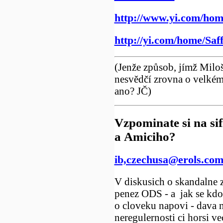
http://www.yi.com/hom
http://yi.com/home/Saf
(Jenže způsob, jímž Milo
nesvědčí zrovna o velkém 
ano? JČ)
Vzpominate si na si
a Amiciho?
ib,czechusa@erols.co
V diskusich o skandalne
penez ODS - a jak se kd
o cloveku napovi - dava 
neregulernosti ci horsi ve