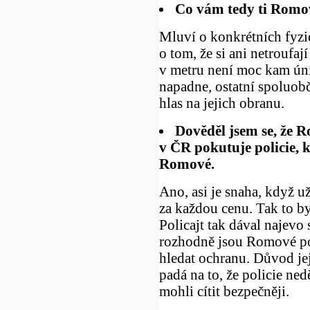
Co vám tedy ti Romové
Mluví o konkrétních fyzi
o tom, že si ani netroufaj
v metru není moc kam úni
napadne, ostatní spoluobč
hlas na jejich obranu.
Dověděl jsem se, že R
v ČR pokutuje policie, k
Romové.
Ano, asi je snaha, když už
za každou cenu. Tak to b
Policajt tak dával najevo 
rozhodně jsou Romové pos
hledat ochranu. Důvod jej
padá na to, že policie nedě
mohli cítit bezpečněji.