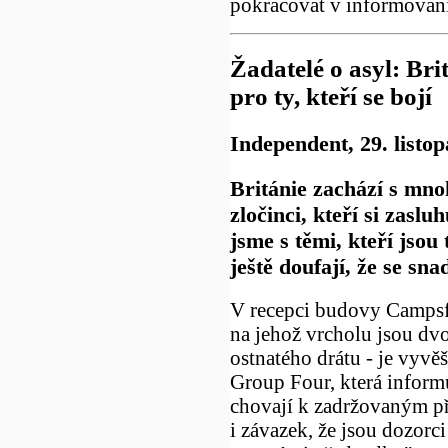
pokracovat v informovan
Žadatelé o asyl: Brit
pro ty, kteří se bojí
Independent, 29. listo
Británie zachází s mnoh
zločinci, kteří si zasluh
jsme s těmi, kteří jsou 
ještě doufají, že se sna
V recepci budovy Campsf
na jehož vrcholu jsou dvoj
ostnatého drátu - je vyvě
Group Four, která informu
chovají k zadržovaným př
i závazek, že jsou dozorci