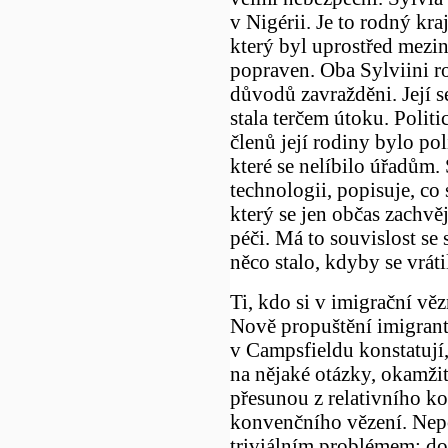
v Nigérii. Je to rodný kr
který byl uprostřed mezi
popraven. Oba Sylviini ro
důvodů zavražděni. Její s
stala terčem útoku. Polit
členů její rodiny bylo pol
které se nelíbilo úřadům. 
technologii, popisuje, co
který se jen občas zachvě
péči. Má to souvislost se 
něco stalo, kdyby se vráti
Ti, kdo si v imigrační věz
Nově propuštění imigranti
v Campsfieldu konstatují
na nějaké otázky, okamžit
přesunou z relativního k
konvenčního vězení. Nepo
triviálním problémem: do