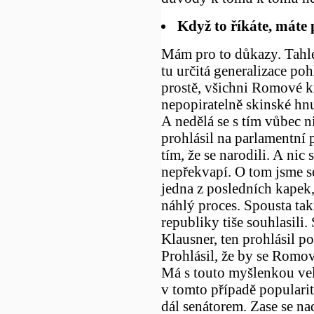
Když to říkáte, máte
Mám pro to důkazy. Tahle
tu určitá generalizace poh
prostě, všichni Romové k
nepopiratelně skinské hnut
A nedělá se s tím vůbec n
prohlásil na parlamentní 
tím, že se narodili. A nic
nepřekvapí. O tom jsme se
jedna z posledních kapek,
náhlý proces. Spousta tak
republiky tiše souhlasili.
Klausner, ten prohlásil 
Prohlásil, že by se Romov
Má s touto myšlenkou vel
v tomto případě popularit
dál senátorem. Zase se na