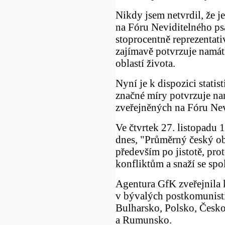
Nikdy jsem netvrdil, že 
na Fóru Neviditelného ps
stoprocentně reprezentati
zajímavě potvrzuje namá
oblastí života.
Nyní je k dispozici statis
značné míry potvrzuje n
zveřejněných na Fóru Nev
Ve čtvrtek 27. listopadu
dnes, "Průměrný český obč
především po jistotě, prot
konfliktům a snaží se sp
Agentura GfK zveřejnila 
v bývalých postkomunist
Bulharsko, Polsko, Česk
a Rumunsko.