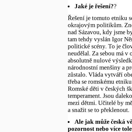
Jaké je řešení?
?
Řešení je tomuto etniku s
okrajovým politikům. Zno
nad Sázavou, kdy jsme by
tam tehdy vyslán Igor Ně
politické scény. To je člo
neudělal. Za sebou má v o
absolutně nulové výsledky
národnostní menšiny a pr
zůstalo. Vláda vytváří obe
třeba se romskému etniku 
Romské děti v českých ško
temperament. Jsou daleko 
mezi dětmi. Učitelé by mě
a snažit se to překlenout.
Ale jak může česká vě
pozornost nebo více tol