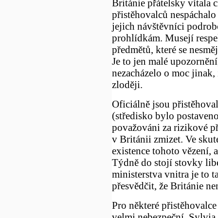
Británie přátelsky vítala
přistěhovalců nespáchalo 
jejich návštěvníci podr
prohlídkám. Musejí resp
předmětů, které se nesměj
Je to jen malé upozornění
nezacházelo o moc jinak, 
zloději.
Oficiálně jsou přistěhova
(středisko bylo postaveno
považováni za rizikové př
v Británii zmizet. Ve sku
existence tohoto vězení, a
Týdně do stojí stovky lib
ministerstva vnitra je to 
přesvědčit, že Británie ne
Pro některé přistěhovalce
velmi nebezpeční. Sylvia