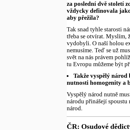
za poslední dvě stolet
vždycky definovala jako
aby přežila?
Tak snad tyhle starosti n
třeba se otvírat. Myslím, 
vydobyli. O naší holou ex
nemusíme. Teď se už musí
svět na nás právem pohlíž
tu Evropu můžeme být př
Takže vyspělý národ 
nutnosti homogenity a b
Vyspělý národ nutně musí 
národu přinášejí spoustu
národ.
ČR: Osudové dědictv