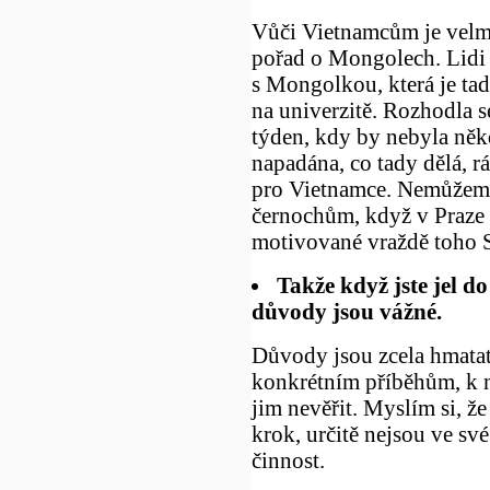
Vůči Vietnamcům je velmi
pořad o Mongolech. Lidi v
s Mongolkou, která je ta
na univerzitě. Rozhodla se
týden, kdy by nebyla něk
napadána, co tady dělá, r
pro Vietnamce. Nemůžeme 
černochům, když v Praze
motivované vraždě toho 
Takže když jste jel do 
důvody jsou vážné.
Důvody jsou zcela hmatate
konkrétním příběhům, k 
jim nevěřit. Myslím si, že
krok, určitě nejsou ve své 
činnost.