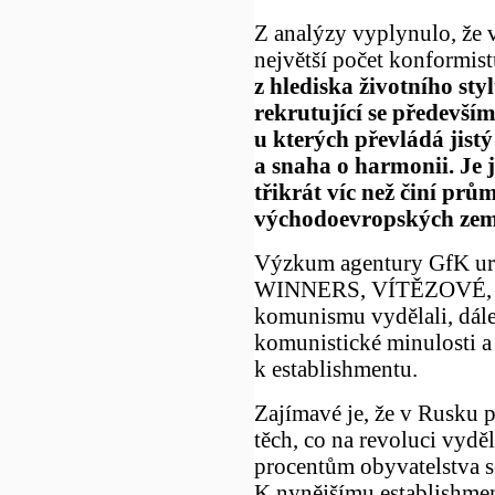
Z analýzy vyplynulo, že v
největší počet konformist
z hlediska životního sty
rekrutující se především
u kterých převládá jistý
a snaha o harmonii. Je j
třikrát víc než činí prů
východoevropských zem
Výzkum agentury GfK urč
WINNERS, VÍTĚZOVÉ, toti
komunismu vydělali, dále 
komunistické minulosti a 
k establishmentu.
Zajímavé je, že v Rusku p
těch, co na revoluci vyděl
procentům obyvatelstva s
K nynějšímu establishmen