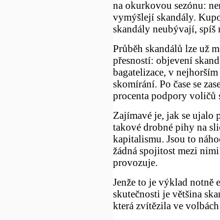
na okurkovou sezónu: není
vymýšlejí skandály. Kupo
skandály neubývají, spíš
Průběh skandálů lze už m
přesností: objevení skand
bagatelizace, v nejhorší
skomírání. Po čase se zas
procenta podpory voličů 
Zajímavé je, jak se ujalo 
takové drobné pihy na sl
kapitalismu. Jsou to náho
žádná spojitost mezi nimi 
provozuje.
Jenže to je výklad notně
skutečnosti je většina s
která zvítězila ve volbách