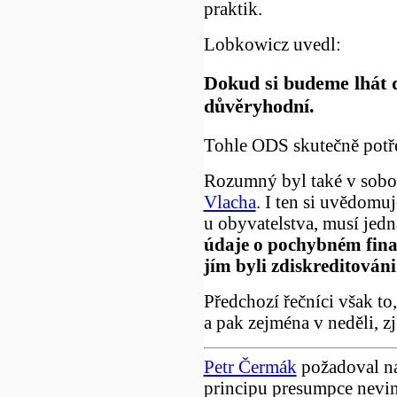
praktik.
Lobkowicz uvedl:
Dokud si budeme lhát 
důvěryhodní.
Tohle ODS skutečně potřeb
Rozumný byl také v sobo
Vlacha
. I ten si uvědomu
u obyvatelstva, musí jedn
údaje o pochybném financ
jím byli zdiskreditováni
Předchozí řečníci však to,
a pak zejména v neděli, 
Petr Čermák
požadoval n
principu presumpce nevin