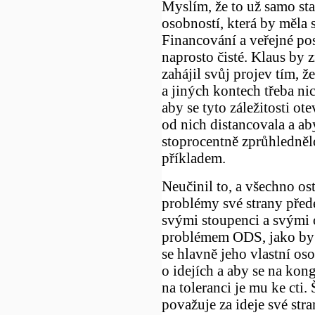
Myslím, že to už samo sta
osobností, která by měla s
Financování a veřejné pos
naprosto čisté. Klaus by
zahájil svůj projev tím, ž
a jiných kontech třeba nic
aby se tyto záležitosti ote
od nich distancovala a ab
stoprocentně zprůhledněl
příkladem.
Neučinil to, a všechno ost
problémy své strany před
svými stoupenci a svými 
problémem ODS, jako by t
se hlavně jeho vlastní os
o idejích a aby se na kon
na toleranci je mu ke cti.
považuje za ideje své str