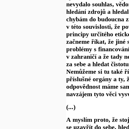
nevydalo souhlas, věd
hledání zdrojů a hleda
chybám do budoucna za
v této souvislosti, že 
principy určitého etick
začneme říkat, že jiné 
problémy s financování
v zahraničí a že tady 
za sebe a hledat čistot
Nemůžeme si tu také ří
příslušné orgány a ty,
odpovědnost máme sami
navzájem tyto věci vysv
(...)
A myslím proto, že stoj
se uzavřít do sebe, hle