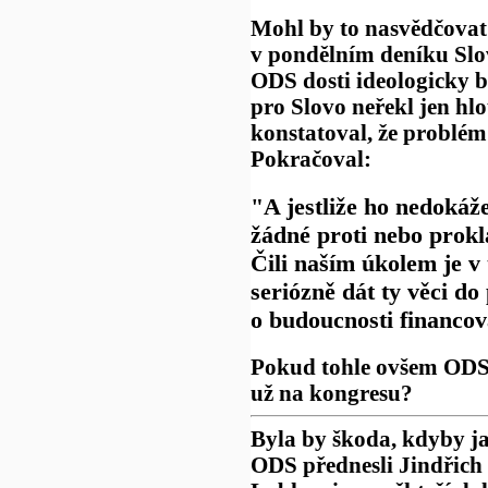
Mohl by to nasvědčova
v pondělním deníku Slo
ODS dosti ideologicky bi
pro Slovo neřekl jen hl
konstatoval, že problém
Pokračoval:
"A jestliže ho nedokáž
žádné proti nebo prokl
Čili naším úkolem je v t
seriózně dát ty věci d
o budoucnosti financov
Pokud tohle ovšem ODS 
už na kongresu?
Byla by škoda, kdyby ja
ODS přednesli Jindřich 