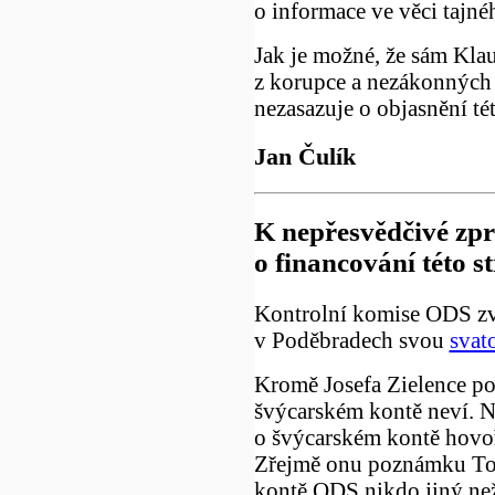
o informace ve věci tajn
Jak je možné, že sám Kla
z korupce a nezákonných p
nezasazuje o objasnění té
Jan Čulík
K nepřesvědčivé zp
o financování této s
Kontrolní komise ODS zv
v Poděbradech svou
svat
Kromě Josefa Zielence po
švýcarském kontě neví. Ni
o švýcarském kontě hovoř
Zřejmě onu poznámku To
kontě ODS nikdo jiný než 