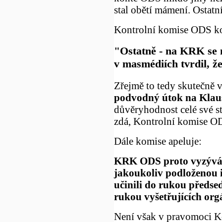
stal obětí mámení. Ostatní
Kontrolní komise ODS ko
"Ostatně - na KRK se n
v masmédiích tvrdil, že
Zřejmě to tedy skutečně 
podvodný útok na Klau
důvěryhodnost celé své st
zdá, Kontrolní komise O
Dále komise apeluje:
KRK ODS proto vyzývá 
jakoukoliv podloženou i
učinili do rukou předs
rukou vyšetřujících org
Není však v pravomoci Ko