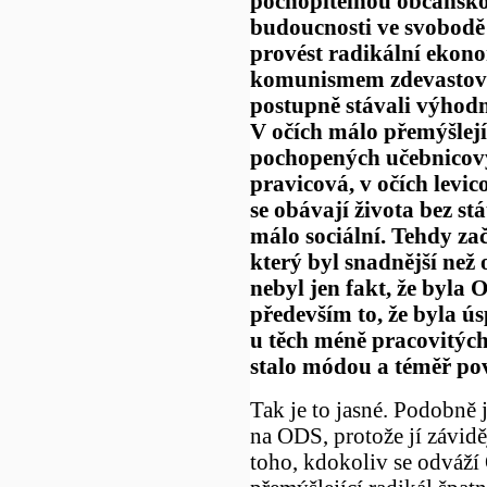
pochopitelnou občansko
budoucnosti ve svobodě 
provést radikální ekon
komunismem zdevastovan
postupně stávali výhodn
V očích málo přemýšlejí
pochopených učebnicov
pravicová, v očích levic
se obávají života bez s
málo sociální. Tehdy za
který byl snadnější než 
nebyl jen fakt, že byla O
především to, že byla ús
u těch méně pracovitých,
stalo módou a téměř pov
Tak je to jasné. Podobně j
na ODS, protože jí závidě
toho, kdokoliv se odváží