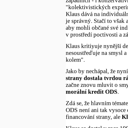
západních - i konzervativ
"kolektivistických exper
Klaus dává na individuá
je správný. Stačí to však 
aby mohli občané své ind
v prostředí poctivosti a z
Klaus kritiyuje nynější d
nesoustřeďuje na smysl a c
kolem".
Jako by nechápal, že nyn
strany dostala tvrdou r
začne znovu mluvit o smysl
morální kredit ODS
.
Zdá se, že hlavním téma
ODS není ani tak vysoce 
financování strany, ale
Kl