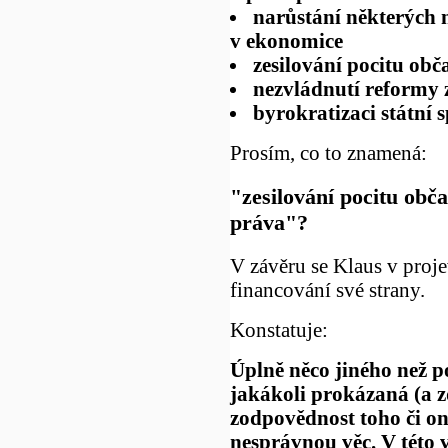
narůstání některých 
v ekonomice
zesilování pocitu ob
nezvládnutí reformy 
byrokratizaci státní 
Prosím, co to znamená:
"zesilování pocitu obč
práva"?
V závěru se Klaus v pro
financování své strany.
Konstatuje:
Úplně něco jiného než p
jakákoli prokázaná (a 
zodpovědnost toho či on
nesprávnou věc. V této 