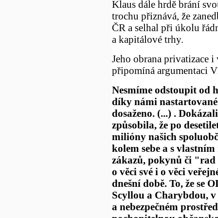
Klaus dále hrdě brání svo
trochu přiznává, že zane
ČR a selhal při úkolu řád
a kapitálové trhy.
Jeho obrana privatizace i
připomíná argumentaci Vl
Nesmíme odstoupit od hr
díky námi nastartované
dosaženo. (...) . Dokázal
způsobila, že po desetile
milióny našich spoluobč
kolem sebe a s vlastní
zákazů, pokynů či "rad 
o věci své i o věci veřej
dnešní době. To, že se
Scyllou a Charybdou, 
a nebezpečném prostřed