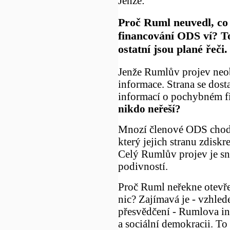
Jenže:
Proč Ruml neuvedl, co
financování ODS ví? To 
ostatní jsou plané řeči.
Jenže Rumlův projev neo
informace. Strana se dost
informací o pochybném f
nikdo neřeší?
Mnozí členové ODS chodí
který jejich stranu zdisk
Celý Rumlův projev je s
podivností.
Proč Ruml neřekne otevřen
nic? Zajímavá je - vzhle
přesvědčení - Rumlova in
a sociální demokracii. To