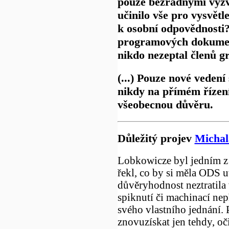
pouze bezradnými výzv
učinilo vše pro vysvětl
k osobní odpovědnosti?
programových dokumen
nikdo nezeptal členů gr
(...) Pouze nové vedení 
nikdy na přímém řízen
všeobecnou důvěru.
Důležitý projev
Michal
Lobkowicze byl jedním z
řekl, co by si měla ODS 
důvěryhodnost neztratila
spiknutí či machinací nep
svého vlastního jednání.
znovuzískat jen tehdy, oč