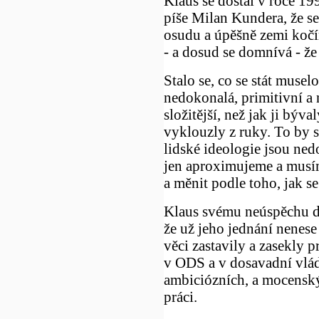
Klaus se dostal v roce 19
píše Milan Kundera, že se
osudu a úpěšně zemi koč
- a dosud se domnívá - že
Stalo se, co se stát muselo
nedokonalá, primitivní a n
složitější, než jak ji bý
vyklouzly z ruky. To by s
lidské ideologie jsou ned
jen aproximujeme a musím
a měnit podle toho, jak s
Klaus svému neúspěchu do
že už jeho jednání nenese
věci zastavily a zasekly 
v ODS a v dosavadní vlád
ambiciózních, a mocenský
práci.