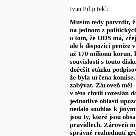
Ivan Pilip řekl:
Musím tedy potvrdit, ž
na jednom z politickýc
o tom, že ODS má, zře
ale k dispozici peníze v
až 170 milionů korun, kt
souvislosti s touto disk
dořešit otázku podpiso
že byla určena komise,
zabývat. Zároveň měl -
v této chvíli rozeslán 
jednotlivé oblasti upo
nedalo souhlas k jiný
jsou ty, které jsou obs
pravidlech. Zároveň mu
správné rozhodnutí gré