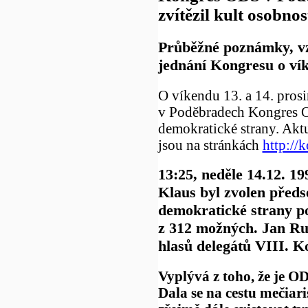
zvítězil kult osobnos
Průběžné poznámky, vz
jednání Kongresu o ví
O víkendu 13. a 14. prosi
v Poděbradech Kongres 
demokratické strany. Akt
jsou na stránkách
http://
13:25, neděle 14.12. 19
Klaus byl zvolen před
demokratické strany p
z 312 možných. Jan Ru
hlasů delegátů VIII. 
Vyplývá z toho, že je O
Dala se na cestu mečiar