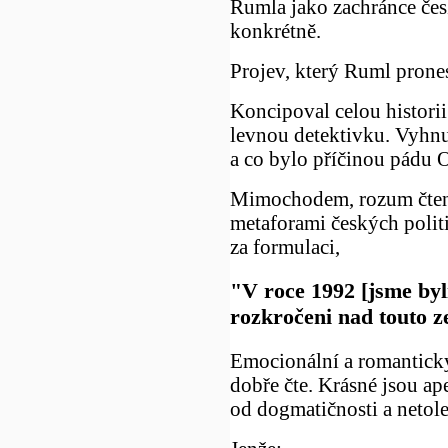
Rumla jako zachránce čes
konkrétně.
Projev, který Ruml prone
Koncipoval celou histori
levnou detektivku. Vyhnu
a co bylo příčinou pádu 
Mimochodem, rozum čtená
metaforami českých politi
za formulaci,
"V roce 1992 [jsme byl
rozkročeni nad touto 
Emocionální a romantický
dobře čte. Krásné jsou ap
od dogmatičnosti a netole