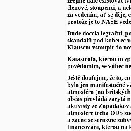
zřejmě dále existovat tv
členové, stoupenci, a ne
za vedením, ať se děje, c
protože je to NAŠE veden
Bude docela legrační, po
skandálů pod koberec 
Klausem vstoupit do no
Katastrofa, kterou to 
povědomím, se vůbec ne
Ještě doufejme, že to, 
byla jen manifestačně 
atmosféra (na britských
občas převládá zarytá n
aktivisty ze Zapadákova
atmosféře třeba ODS za
a začne se seriózně zab
financování, kterou na 