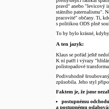
přemýšlející radikál špa
pravd" anebo "levicový in
státního paternalismu". N
pracovité" občany. Ti, kd
s politikou ODS plně souh
To by bylo krásné, kdyby
A ten jazyk:
Klaus se pořád ještě nedo
K ní patří i výrazy "hlídá
polistopadové transforma
Podivuhodně šroubovaný j
způsobila. Jeho styl přip
Faktem je, že jsme neza
postupnému odchodu 
a postupnému oslabován