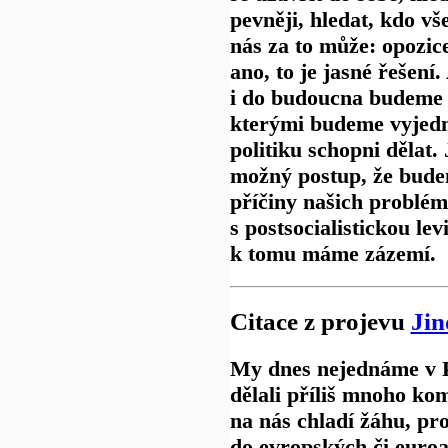
pevněji, hledat, kdo v
nás za to může: opozice
ano, to je jasné řešení
i do budoucna budeme 
kterými budeme vyjedn
politiku schopni dělat.
možný postup, že bude
příčiny našich problé
s postsocialistickou lev
k tomu máme zázemí.
Citace z projevu
Jin
My dnes nejednáme v P
dělali příliš mnoho ko
na nás chladí žáhu, pro
do evropských či euroa