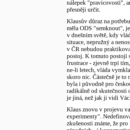
nálepek "pravicovosti", a
přesněji určit.
Klausův důraz na potřebu 
měla ODS "semknout", je
v dnešním světě, kdy vlád
situace, nepružný a nenos
v ČR nebudou praktikovat
postoj. K tomuto postojí 
frustrace - zjevně trpí tí
ne-li letech, vláda vymkl
skoro nic. Částečně je to 
byla i původně pro českou
radikálně od skutečnosti 
je jiná, než jak ji vidí Vá
Klaus znovu v projevu va
experimenty". Nedefinoval,
zkušenosti známe, že pro 