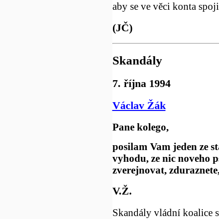
aby se ve věci konta spoj
(JČ)
Skandály
7. října 1994
Václav Žák
Pane kolego,
posilam Vam jeden ze s
vyhodu, ze nic noveho p
zverejnovat, zduraznete
V.Ž.
Skandály vládní koalice