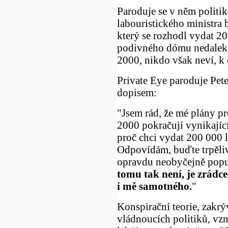
Paroduje se v něm politi
labouristického ministra 
který se rozhodl vydat 20
podivného dómu nedaleko
2000, nikdo však neví, k
Private Eye paroduje Pe
dopisem:
"Jsem rád, že mé plány p
2000 pokračují vynikající
proč chci vydat 200 000 
Odpovídám, buďte trpěli
opravdu neobyčejně popu
tomu tak není, je zrádc
i mě samotného.
"
Konspirační teorie, zakrý
vládnoucích politiků, vzn