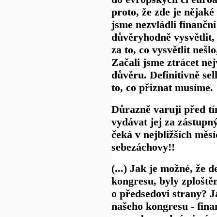
proto, že zde je nějaké
jsme nezvládli finančn
důvěryhodně vysvětlit, 
za to, co vysvětlit nešlo,
Začali jsme ztrácet nejv
důvěru. Definitivně sel
to, co přiznat musíme.
Důrazně varuji před tí
vydávat jej za zástupn
čeká v nejbližších měs
sebezáchovy!!
(...) Jak je možné, že 
kongresu, byly zploště
o předsedovi strany? Ja
našeho kongresu - fina