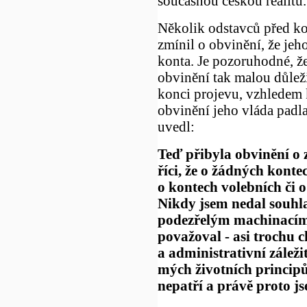
současnou českou realitu.
Několik odstavců před ko
zmínil o obvinění, že jeho
konta. Je pozoruhodné, 
obvinění tak malou důleži
konci projevu, vzhledem 
obvinění jeho vláda padla
uvedl:
Teď přibyla obvinění o 
říci, že o žádných kont
o kontech volebních či 
Nikdy jsem nedal souhl
podezřelým machinacím
považoval - asi trochu c
a administrativní záleži
mých životních principů
nepatří a právě proto js