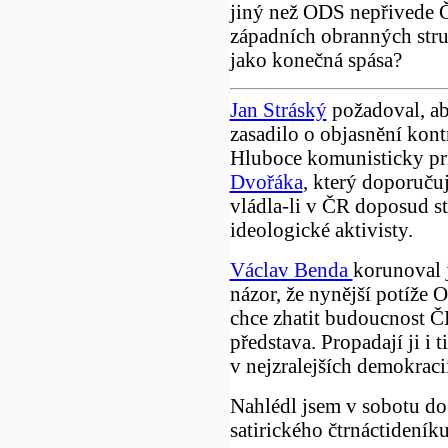
jiný než ODS nepřivede 
západních obranných stru
jako konečná spása?
Jan Stráský
požadoval, ab
zasadilo o objasnění kont
Hluboce komunisticky pr
Dvořáka
, který doporučuj
vládla-li v ČR doposud st
ideologické aktivisty.
Václav Benda
korunoval 
názor, že nynější potíže 
chce zhatit budoucnost ČR
představa. Propadají ji i 
v nejzralejších demokraci
Nahlédl jsem v sobotu do
satirického čtrnáctideník