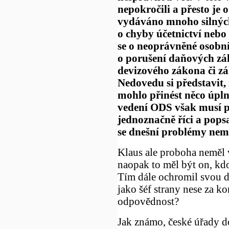
nepokročili a přesto je 
vydáváno mnoho silných
o chyby účetnictví nebo
se o neoprávněné osobní
o porušení daňových zá
devizového zákona či zá
Nedovedu si představit, 
mohlo přinést něco úpl
vedení ODS však musí p
jednoznačně říci a pops
se dnešní problémy nem
Klaus ale proboha neměl v
naopak to měl být on, kdo
Tím dále ochromil svou 
jako šéf strany nese za 
odpovědnost?
Jak známo, české úřady d