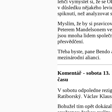
lehčí vymyslet si, že se 
v důsledku nějakého levi
spiknutí, než analyzovat s
Myslím, že by si pravico
Peterem Mandelsonem vel
jsou mnoha lidem společné
přesvědčení.
Třeba byste, pane Bendo 
mezinárodní alianci.
Komentář - sobota 13. 
času
V sobotu odpoledne rezi
Ratiborský. Václav Klaus
Bohužel tím opět dokázal