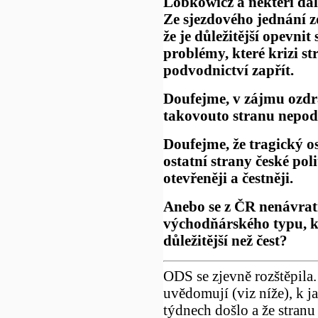
Lobkowicz a někteří dal
Ze sjezdového jednání zd
že je důležitější opevnit
problémy, které krizi st
podvodnictví zapřít.
Doufejme, v zájmu ozdrav
takovouto stranu nepod
Doufejme, že tragický 
ostatní strany české poli
otevřeněji a čestněji.
Anebo se z ČR nenávrat
východňárského typu, kd
důležitější než čest?
ODS se zjevně rozštěpila. 
uvědomují (viz níže), k 
týdnech došlo a že stranu