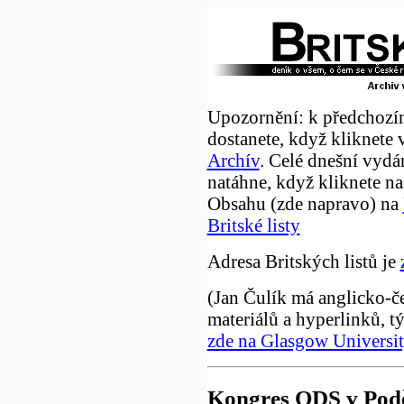
Upozornění: k předchozí
dostanete, když kliknete 
Archív
. Celé dnešní vydá
natáhne, když kliknete na
Obsahu (zde napravo) na
Britské listy
Adresa Britských listů je
(Jan Čulík má anglicko-č
materiálů a hyperlinků, t
zde na Glasgow Universi
Kongres ODS v Pod