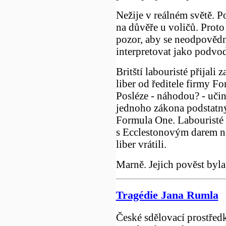
Nežije v reálném světě. P
na důvěře u voličů. Proto
pozor, aby se neodpovědn
interpretovat jako podvod
Britští labouristé přijali
liber od ředitele firmy F
Posléze - náhodou? - učini
jednoho zákona podstatný
Formula One. Labouristé s
s Ecclestonovým darem ne
liber vrátili.
Marně. Jejich pověst byla
Tragédie Jana Rumla
České sdělovací prostřed