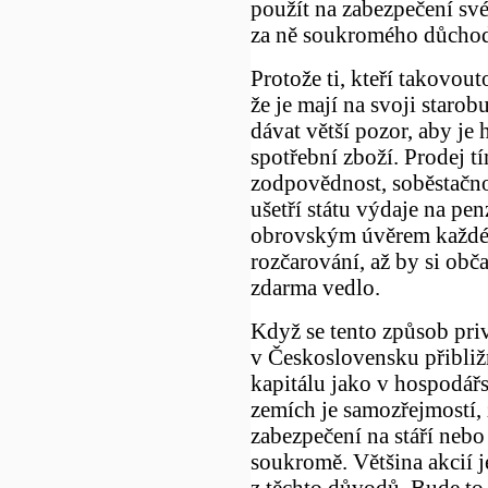
použít na zabezpečení sv
za ně soukromého důchod
Protože ti, kteří takovout
že je mají na svoji staro
dávat větší pozor, aby je
spotřební zboží. Prodej 
zodpovědnost, soběstačnos
ušetří státu výdaje na pe
obrovským úvěrem každé
rozčarování, až by si ob
zdarma vedlo.
Když se tento způsob priv
v Československu přibližn
kapitálu jako v hospodář
zemích je samozřejmostí,
zabezpečení na stáří nebo
soukromě. Většina akcií j
z těchto důvodů. Bude to