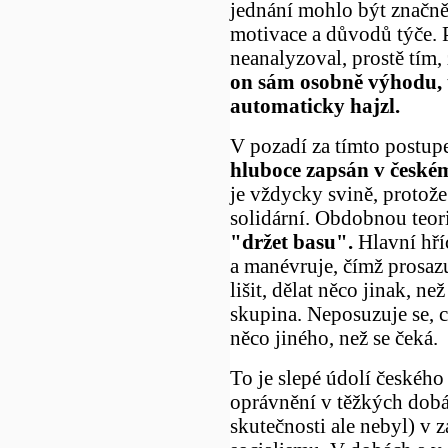
jednání mohlo být značně
motivace a důvodů týče. P
neanalyzoval, prostě tím,
on sám osobně výhodu, ta
automaticky hajzl.
V pozadí za tímto postu
hluboce zapsán v česk
je vždycky svině, protože
solidární. Obdobnou teori
"držet basu".
Hlavní hříc
a manévruje, čímž prosazu
lišit, dělat něco jinak, ne
skupina. Neposuzuje se, co
něco jiného, než se čeká.
To je slepé údolí českého
oprávnění v těžkých dobá
skutečnosti ale nebyl) v 