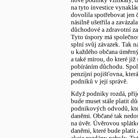
na tyto investice vynaklá
dovolila spotřebovat jen 
násilně ušetřila a zavázal
důchodové a zdravotní za
Tyto úspory má společnos
splní svůj závazek. Tak ná
u každého občana úměrný 
a také mírou, do které již
pobíráním důchodu. Společ
penzijní pojišťovna, kter
podniků v její správě.
Když podniky rozdá, přijd
bude muset stále platit d
podnikových odvodů, kte
daněmi. Občané tak nedos
na úvěr. Úvěrovou splátk
daněmi, které bude platit 
akcie rozdány nebyly. Ty