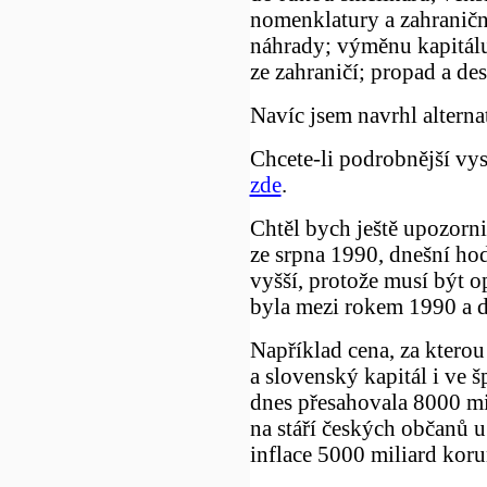
nomenklatury a zahraničn
náhrady; výměnu kapitálu
ze zahraničí; propad a de
Navíc jsem navrhl alterna
Chcete-li podrobnější vys
zde
.
Chtěl bych ještě upozorni
ze srpna 1990, dnešní ho
vyšší, protože musí být o
byla mezi rokem 1990 a 
Například cena, za ktero
a slovenský kapitál i ve 
dnes přesahovala 8000 mi
na stáří českých občanů u
inflace 5000 miliard koru