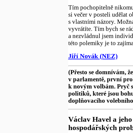
Tím pochopitelně nikomu 
si večer v posteli udělat
s vlastními názory. Možná
vyvrátíte. Tím bych se rád
a nezvládnul jsem indivi
této polemiky je to zajíma
Jiří Novák (NEZ)
(Přesto se domnívám, že
v parlamentě, první pro
k novým volbám. Pryč s
politiků, které jsou bo
doplňovacího volebního
Václav Havel a jeho
hospodářských pro