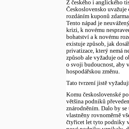
Z českého i anglického ti
Československo uvažuje o
rozdáním kuponů zdarma
Tento nápad je neuvážen
krizi, k novému nesprave
bohatství a k novému rozd
existuje způsob, jak dos
privatizace, který nemá 
způsob ale vyžaduje od o
o svoji budoucnost, aby v
hospodářskou změnu.
Tato tvrzení jistě vyžaduj
Komu československé podn
většina podniků převeden
znárodněním. Dalo by se 
vlastněny rovnoměrně vše
čtyřicet let tyto podniky
nové podniky vznikaly, da