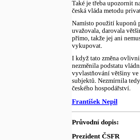
Také je třeba upozornit n
česká vláda metodu priva
Namísto použití kuponů pr
uvažovala, darovala větš
přímo, takže jej ani nem
vykupovat.
I když tato změna ovlivni
nezměnila podstatu vládní
vyvlastňování většiny ve
subjektů. Nezmírnila ted
českého hospodářství.
František Nepil
Průvodní dopis:
Prezident ČSFR