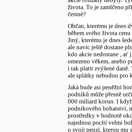
života. To je zamlčeno př
čestné?
Občan, kterému je dnes dv
během svého života cenu 
Jiný, kterému je dnes šede
ale navíc ještě dostane pln
kdo akcie nedostane , ať j
omezeno věkem, anebo prot
i tak platit zvýšené daně.
ale splátky nebudou pro k
Jaká bude asi peněžní ho
podniků může přesně určit
000 miliard korun. I kdyb
podnikového bohatství, m
prostředky v hodnotě oko
najednou pocítí velmi bo
o svoji penzi, kterou mu s