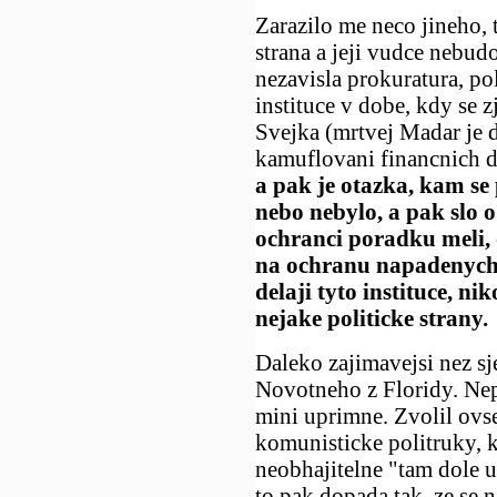
Zarazilo me neco jineho, t
strana a jeji vudce nebudo
nezavisla prokuratura, po
instituce v dobe, kdy se z
Svejka (mrtvej Madar je 
kamuflovani financnich 
a pak je otazka, kam se 
nebo nebylo, a pak slo o
ochranci poradku meli, o
na ochranu napadenych. 
delaji tyto instituce, ni
nejake politicke strany.
Daleko zajimavejsi nez s
Novotneho z Floridy. Nepo
mini uprimne. Zvolil ovs
komunisticke politruky, kt
neobhajitelne "tam dole 
to pak dopada tak, ze se 