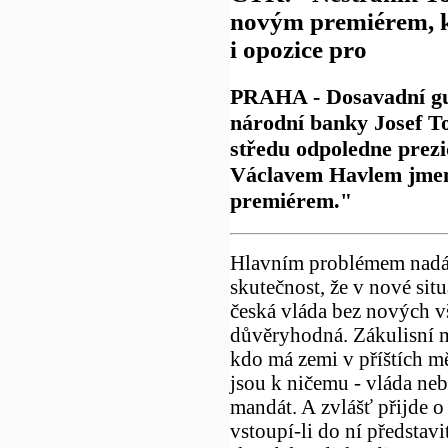
novým premiérem, k
i opozice pro
PRAHA - Dosavadní g
národní banky Josef T
středu odpoledne prez
Václavem Havlem jme
premiérem."
Hlavním problémem nadál
skutečnost, že v nové sit
česká vláda bez nových 
důvěryhodná. Zákulisní 
kdo má zemi v příštích mě
jsou k ničemu - vláda ne
mandát. A zvlášť přijde 
vstoupí-li do ní představi