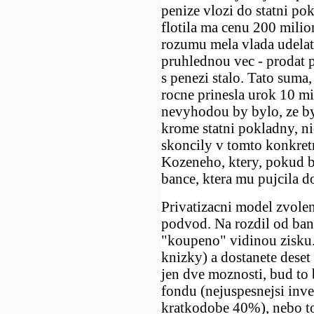
penize vlozi do statni p
flotila ma cenu 200 mili
rozumu mela vlada udelat
pruhlednou vec - prodat p
s penezi stalo. Tato suma
rocne prinesla urok 10 m
nevyhodou by bylo, ze by
krome statni pokladny, ni
skoncily v tomto konkret
Kozeneho, ktery, pokud b
bance, ktera mu pujcila d
Privatizacni model zvole
podvod. Na rozdil od ba
"koupeno" vidinou zisku.
knizky) a dostanete deset
jen dve moznosti, bud to 
fondu (nejuspesnejsi inv
kratkodobe 40%), nebo to