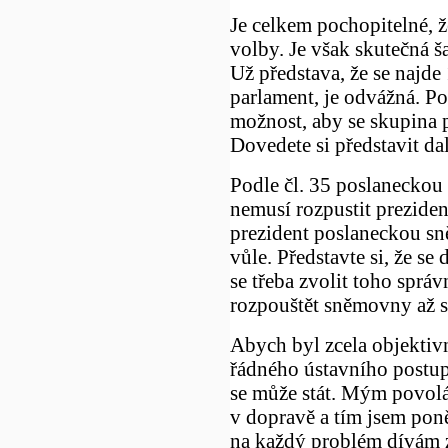
Je celkem pochopitelné, ž
volby. Je však skutečná š
Už představa, že se najde 
parlament, je odvážná. Po
možnost, aby se skupina p
Dovedete si představit da
Podle čl. 35 poslaneckou
nemusí rozpustit preziden
prezident poslaneckou sn
vůle. Představte si, že se
se třeba zvolit toho sprá
rozpouštět sněmovny až se
Abych byl zcela objektivní
řádného ústavního postupu
se může stát. Mým povol
v dopravě a tím jsem pon
na každý problém dívám z