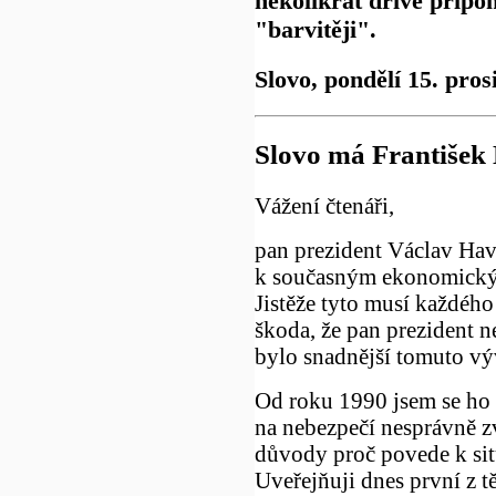
několikrát dříve připom
"barvitěji".
Slovo, pondělí 15. pros
Slovo má František 
Vážení čtenáři,
pan prezident Václav Have
k současným ekonomický
Jistěže tyto musí každého
škoda, že pan prezident n
bylo snadnější tomuto výv
Od roku 1990 jsem se ho 
na nebezpečí nesprávně z
důvody proč povede k situ
Uveřejňuji dnes první z t