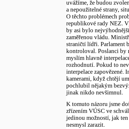
uvážíme, že budou zvolen
a nepoužitelné strany, sit
O těchto problémech prob
republikové rady NEZ. Vý
by asi bylo nejvýhodněj
zaměřenou vládu. Ministři
straničtí lídři. Parlamen
kontroloval. Poslanci by 
myslím hlavně interpelac
rozhodnutí. Pokud to neví
interpelace zapovězené. I
kamerami, když chtějí um
pochlubil nějakým bezvý
jinak nikdo nevšimnul.
K tomuto názoru jsme došl
zřízením VÚSC ve schvál
jedinou možností, jak ten
nesmysl zarazit.