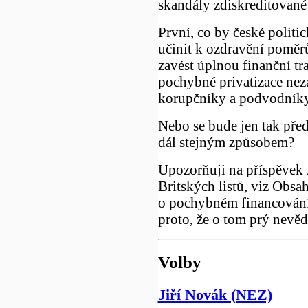
skandály zdiskreditovan
První, co by české politi
učinit k ozdravění poměr
zavést úplnou finanční tr
pochybné privatizace nez
korupčníky a podvodníky
Nebo se bude jen tak předs
dál stejným způsobem?
Upozorňuji na příspěvek J
Britských listů, viz Obsa
o pochybném financován
proto, že o tom prý nevěd
Volby
Jiří Novák (NEZ)