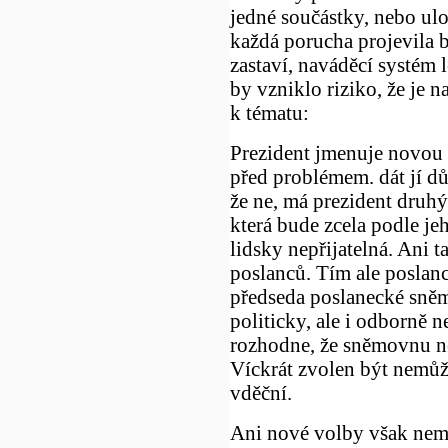
jedné součástky, nebo ulo
každá porucha projevila 
zastaví, naváděcí systém
by vzniklo riziko, že je n
k tématu:
Prezident jmenuje novou 
před problémem. dát jí d
že ne, má prezident druh
která bude zcela podle jeh
lidsky nepřijatelná. Ani 
poslanců. Tím ale poslanci
předseda poslanecké sněm
politicky, ale i odborně ne
rozhodne, že sněmovnu ne
Víckrát zvolen být nemůž
vděční.
Ani nové volby však nemu