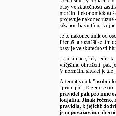
socialismu. V dobách a v 
basy ve skutečnosti zastír
morální i ekonomickou šk
projevuje nakonec různě 
šikanou bažantů na vojně,
Je to nakonec únik od os
Přenáší a roznáší se tím 
basy je ve skutečnosti hl
Jsou situace, kdy jednota je
vnějšímu ohrožení, pak je 
V normální situaci je ale 
Alternativou k "osobní loaj
"principů". Držení se urč
pravidel pak pro mne o
loajalita. Jinak řečeno,
pravidla, k jejichž dodr
jsou považována obecně