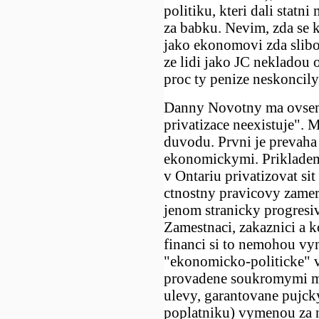
politiku, kteri dali statn
za babku. Nevim, zda se 
jako ekonomovi zda slib
ze lidi jako JC nekladou o
proc ty penize neskoncily
Danny Novotny ma ovsem
privatizace neexistuje". 
duvodu. Prvni je prevaha
ekonomickymi. Prikladem 
v Ontariu privatizovat si
ctnostny pravicovy zamer
jenom stranicky progresi
Zamestnaci, zakaznici a k
financi si to nemohou vy
"ekonomicko-politicke" v
provadene soukromymi maj
ulevy, garantovane pujck
poplatniku) vymenou za 