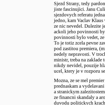
Sjezd Strany, tedy pardon
jiste fascinujici. Janu Cu
sjezdovych referatu jedna
jedno, kam Vaclav Klaus 
ze nic nevedel. Dulezite je
ackoli jeho povinnosti by
povinnosti bylo vedet, ze 
To je totiz zcela pevne z
pod zastitou premiera, (m
nedely nepravosti. V troc
ministr, treba na zaklade 
nikdy nevidel, pouzije hl
ucel, ktery je v rozporu 
Mozna, ze se mel premie
prednaskam a vydelavani
a stranickym zalezitostem
ze financni skandaly a ar
duvodu politickych krachu