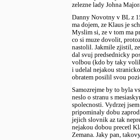
zelezne lady Johna Major
Danny Novotny v BL z 15.
ma dojem, ze Klaus je sch
Myslim si, ze v tom ma p
co si muze dovolit, proto
nastolil. Jakmile zjistil, 
dal svuj predsednicky pos
volbou (kdo by taky voli
i udelal nejakou stranick
obratem posilil svou pozi
Samozrejme by to byla vs
neslo o stranu s mesiask
spolecnosti. Vydrzej jsem 
pripominaly dobu zaprod
jejich slovnik az tak nepr
nejakou dobou precetl K
Zemana. Jaky pan, takovy