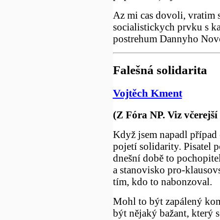
Az mi cas dovoli, vratim 
socialistickych prvku s 
postrehum Dannyho Nov
Falešná solidarita
Vojtěch Kment
(Z Fóra NP. Viz včerejší 
Když jsem napadl případ 
pojetí solidarity. Pisatel
dnešní době to pochopit
a stanovisko pro-klausovs
tím, kdo to nabonzoval.
Mohl to být zapálený kom
být nějaký bažant, který 