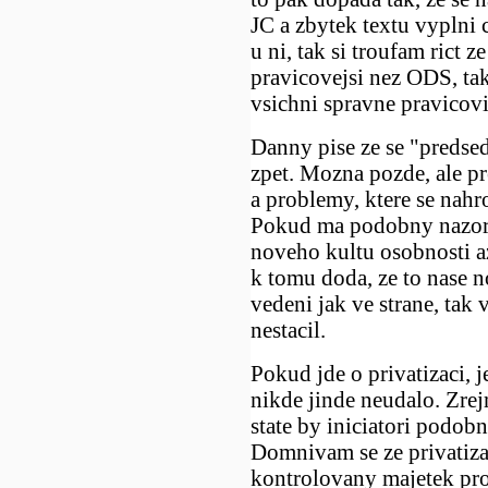
JC a zbytek textu vyplni 
u ni, tak si troufam rict 
pravicovejsi nez ODS, takz
vsichni spravne pravicovi
Danny pise ze se "predseda
zpet. Mozna pozde, ale pr
a problemy, ktere se nah
Pokud ma podobny nazor 
noveho kultu osobnosti a
k tomu doda, ze to nase n
vedeni jak ve strane, tak
nestacil.
Pokud jde o privatizaci, j
nikde jinde neudalo. Zre
state by iniciatori podob
Domnivam se ze privatizac
kontrolovany majetek pr