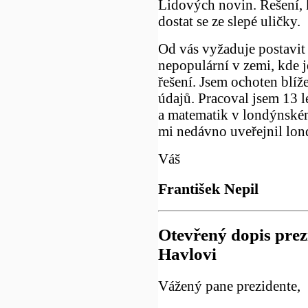
Lidových novin. Řešení, k
dostat se ze slepé uličky.
Od vás vyžaduje postavit 
nepopulární v zemi, kde 
řešení. Jsem ochoten blíž
údajů. Pracoval jsem 13 l
a matematik v londýnském
mi nedávno uveřejnil lond
Váš
František Nepil
Otevřený dopis pre
Havlovi
Vážený pane prezidente,