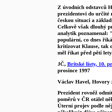
Z úvodních odstavců Ha
prezidentovi do určité 
českou situaci a zákla
Celkově však dlouhý pr
analytik poznamenal: "
populární, co dnes říká
kritizovat Klause, tak 
měl říkat před pěti lety
JČ,
Britské listy, 10. 
prosince 1997
Václav Havel, Hovory 
Prezident rovněž odmítl
poměrů v ČR otálel něko
Úterní projev podle něj