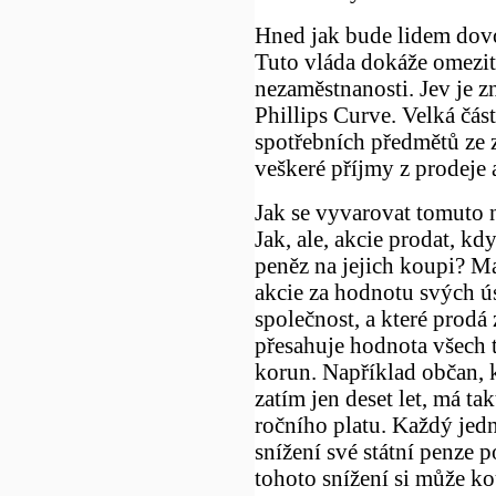
Hned jak bude lidem dovol
Tuto vláda dokáže omezit
nezaměstnanosti. Jev je
Phillips Curve. Velká čá
spotřebních předmětů ze 
veškeré příjmy z prodeje
Jak se vyvarovat tomuto 
Jak, ale, akcie prodat, k
peněz na jejich koupi? M
akcie za hodnotu svých ús
společnost, a které prodá 
přesahuje hodnota všech 
korun. Například občan, kt
zatím jen deset let, má t
ročního platu. Každý jed
snížení své státní penze p
tohoto snížení si může ko