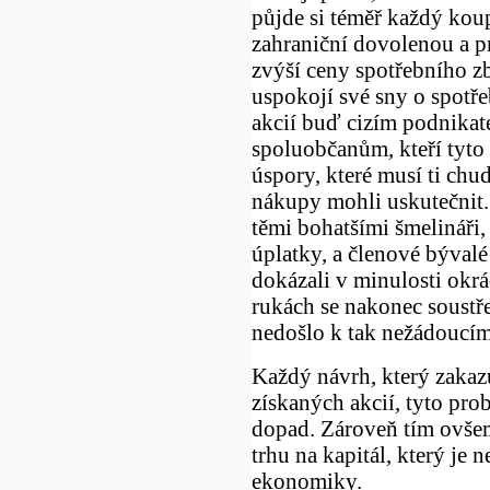
půjde si téměř každý koup
zahraniční dovolenou a pr
zvýší ceny spotřebního zb
uspokojí své sny o spotř
akcií buď cizím podnika
spoluobčanům, kteří tyto 
úspory, které musí ti chu
nákupy mohli uskutečnit
těmi bohatšími šmelináři, 
úplatky, a členové bývalé 
dokázali v minulosti okr
rukách se nakonec soustře
nedošlo k tak nežádoucím
Každý návrh, který zakaz
získaných akcií, tyto prob
dopad. Zároveň tím ovšem
trhu na kapitál, který je 
ekonomiky.