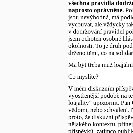
všechna pravidla dodržu
naprosto oprávněné.
Pok
jsou nevýhodná, má podle
vycouvat, ale vždycky tak,
v dodržování pravidel pokr
jsem ochoten osobně hlási
okolností. To je druh pod
drženo těmi, co na solidar
Má být třeba muž loajáln
Co myslíte?
V mém diskuzním příspěv
vyostřenější podobě na t
loajality" upozornit. Pan
vědomí, nebo schválení. 
proto, že diskuzní přísp
nějakého kontextu, přin
příspěvků, zatímco publik