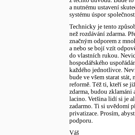
a nutnému ustavení skuteč
systému úspor společnost
Technicky je tento způsob
než rozdávání zdarma. Přes
značným odporem z mnoha
a nebo se bojí vzít odpo
do vlastních rukou. Nevi
hospodářského uspořádání
každého jednotlivce. Nevi
bude ve všem starat stát,
reformě. Též ti, kteří se ji
zdarma, budou zklamáni a t
lacino. Vetšina lidí si je
zadarmo. Ti si uvědomí p
privatizace. Prosím, abys
podporu.
Váš