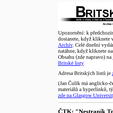
Upozornění: k předchozí
dostanete, když kliknete 
Archív
. Celé dnešní vydá
natáhne, když kliknete na
Obsahu (zde napravo) na
Britské listy
Adresa Britských listů je
(Jan Čulík má anglicko-č
materiálů a hyperlinků, t
zde na Glasgow Universi
ČTK: "Nestraník T