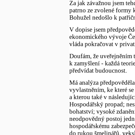
Za jak závažnou jsem teh
patrno ze zvolené formy 
Bohužel nedošlo k patřič
V dopise jsem předpovědě
ekonomického vývoje Čes
vláda pokračovat v priva
Doufám, že uveřejněním t
k zamyšlení - každá teori
předvídat budoucnost.
Má analýza předpověděla 
vyvlastněním, ke které se
a kterou také v následujíc
Hospodářský propad; nes
bohatství; vysoké zdanění
neodpovědný postoj jedn
hospodářskému zabezpečen
do rukou šmelinářů, veks