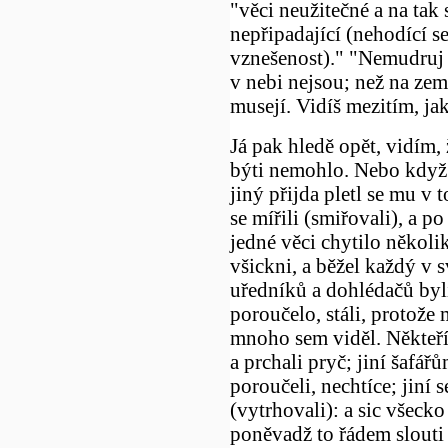
"věci neužitečné a na ta
nepřipadající (nehodící se
vznešenost)." "Nemudruj př
v nebi nejsou; než na ze
musejí. Vidíš mezitím, ja
Já pak hledě opět, vidím
býti nemohlo. Nebo když 
jiný přijda pletl se mu v 
se mířili (smiřovali), a po
jedné věci chytilo několik
všickni, a běžel každý v s
uředníků a dohlédačů byli,
poroučelo, stáli, protože 
mnoho sem viděl. Někteří 
a prchali pryč; jiní šafářů
poroučeli, nechtíce; jiní s
(vytrhovali): a sic všeck
poněvadž to řádem slouti c