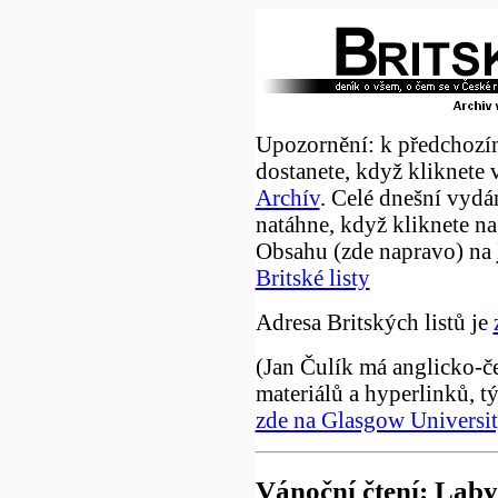
Upozornění: k předchozí
dostanete, když kliknete 
Archív
. Celé dnešní vydá
natáhne, když kliknete na
Obsahu (zde napravo) na
Britské listy
Adresa Britských listů je
(Jan Čulík má anglicko-č
materiálů a hyperlinků, t
zde na Glasgow Universi
Vánoční čtení: Laby