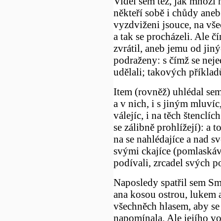
Viděl sem též, jak mnozí 
někteří sobě i chůdy aneb
vyzdviženi jsouce, na vše
a tak se procházeli. Ale č
zvrátil, aneb jemu od jiný
podraženy: s čímž se neje
udělali; takových příkla
Item (rovněž) uhlédal sem 
a v nich, i s jiným mluvíc, 
válejíc, i na těch štenclí
se zálibně prohlížejí): a 
na se nahlédajíce a nad s
svými ckajíce (pomlaskáva
podívali, zrcadel svých p
Naposledy spatřil sem Smr
ana kosou ostrou, lukem a
všechněch hlasem, aby se
napomínala. Ale jejího v