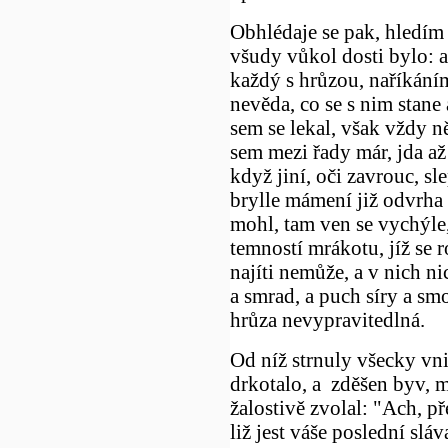
Obhlédaje se pak, hledím 
všudy vůkol dosti bylo: a
každý s hrůzou, naříkáním
nevěda, co se s nim stane
sem se lekal, však vždy n
sem mezi řady már, jda až
když jiní, oči zavrouc, sl
brylle mámení již odvrha a
mohl, tam ven se vychýle,
temností mrákotu, jíž se
najíti nemůže, a v nich nic
a smrad, a puch síry a smo
hrůza nevypravitedlná.
Od níž strnuly všecky vni
drkotalo, a zděšen byv, 
žalostivě zvolal: "Ach, př
liž jest váše poslední slá