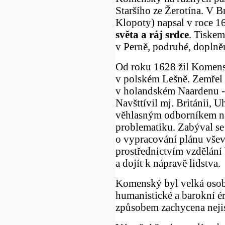
Staršího ze Žerotína. V B
Klopoty) napsal v roce 1
světa a ráj srdce
. Tiskem
v Perně, podruhé, doplně
Od roku 1628 žil Komens
v polském Lešně. Zemřel
v holandském Naardenu - 
Navšttívil mj. Británii, 
věhlasným odborníkem na
problematiku. Zabýval se t
o vypracování plánu všev
prostřednictvím vzdělání
a dojít k nápravě lidstva.
Komenský byl velká osobn
humanistické a barokní ér
způsobem zachycena nejis