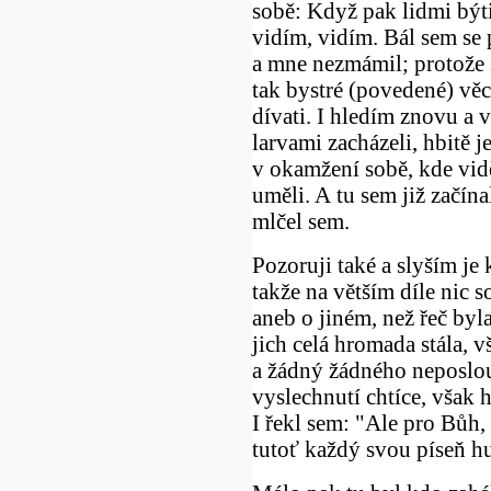
sobě: Když pak lidmi býti 
vidím, vidím. Bál sem se p
a mne nezmámil; protože se
tak bystré (povedené) věci
dívati. I hledím znovu a v
larvami zacházeli, hbitě j
v okamžení sobě, kde vidě
uměli. A tu sem již začín
mlčel sem.
Pozoruji také a slyším je
takže na větším díle nic 
aneb o jiném, než řeč byl
jich celá hromada stála, v
a žádný žádného neposlouc
vyslechnutí chtíce, však h
I řekl sem: "Ale pro Bůh,
tutoť každý svou píseň hu