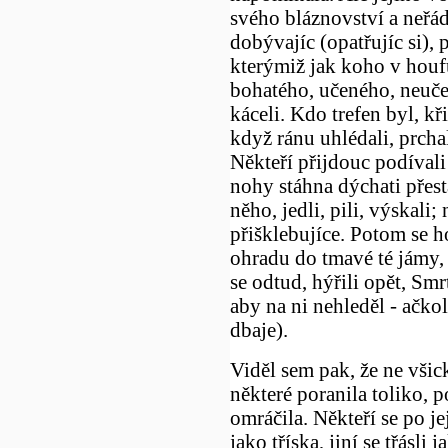
svého bláznovství a neřád
dobývajíc (opatřujíc si), 
kterýmiž jak koho v houf
bohatého, učeného, neučen
káceli. Kdo trefen byl, kři
když ránu uhlédali, prchal
Někteří přijdouc podívali
nohy stáhna dýchati přesta
něho, jedli, pili, výskali;
přišklebujíce. Potom se ho
ohradu do tmavé té jámy, k
se odtud, hýřili opět, Smr
aby na ni nehleděl - ačkoli
dbaje).
Viděl sem pak, že ne všick
některé poranila toliko, p
omráčila. Někteří se po je
jako tříska, jiní se třásli j