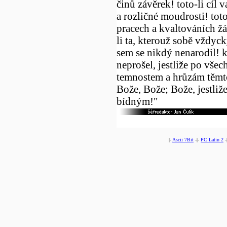
činů závěrek! toto-li cíl 
a rozličné moudrosti! tot
pracech a kvaltováních žá
li ta, kterouž sobě vždyck
sem se nikdý nenarodil! 
neprošel, jestliže po všec
temnostem a hrůzám těmto
Bože, Bože; Bože, jestliž
bídným!"
|-
Ascii 7Bit
-|-
PC Latin 2
-