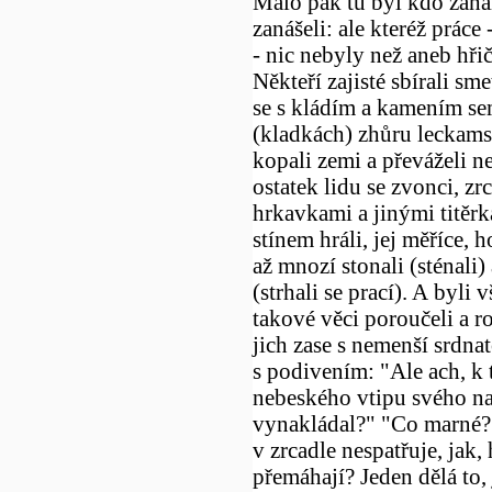
Málo pak tu byl kdo zahál
zanášeli: ale kteréž práce
- nic nebyly než aneb hři
Někteří zajisté sbírali sme
se s kládím a kamením sem
(kladkách) zhůru leckams t
kopali zemi a převáželi ne
ostatek lidu se zvonci, z
hrkavkami a jinými titěrk
stínem hráli, jej měříce, h
až mnozí stonali (sténali) 
(strhali se prací). A byli 
takové věci poroučeli a ro
jich zase s nemenší srdnat
s podivením: "Ale ach, k t
nebeského vtipu svého na
vynakládal?" "Co marné?"
v zrcadle nespatřuje, jak,
přemáhají? Jeden dělá to, 