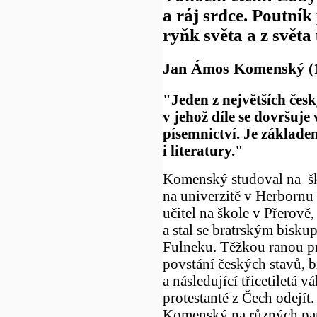
a ráj srdce. Poutník
ryňk světa a z světa 
Jan Ámos Komenský (1
"Jeden z největších česk
v jehož díle se dovršuje
písemnictví. Je základ
i literatury."
Komenský studoval na šk
na univerzitě v Herbornu
učitel na škole v Přerově
a stal se bratrským bisk
Fulneku. Těžkou ranou pr
povstání českých stavů, b
a následující třicetiletá 
protestanté z Čech odejít
Komenský na různých pan