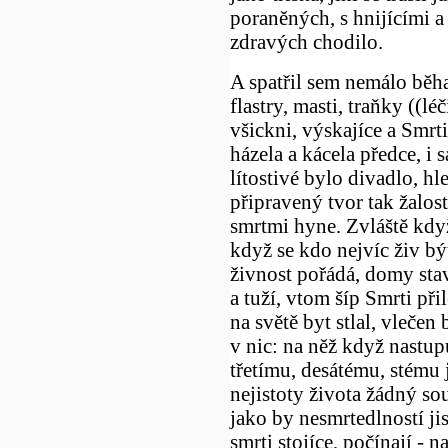
poraněných, s hnijícími a
zdravých chodilo.
A spatřil sem nemálo běha
flastry, masti, traňky ((l
všickni, výskajíce a Smrti
házela a kácela předce, i
lítostivé bylo divadlo, hl
připravený tvor tak žalost
smrtmi hyne. Zvláště když
když se kdo nejvíc živ být
živnost pořádá, domy staví
a tuží, vtom šíp Smrti př
na světě byt stlal, vlečen
v nic: na něž když nastupu
třetímu, desátému, stému j
nejistoty života žádný sou
jako by nesmrtedlností jis
smrti stojíce, počínají - n