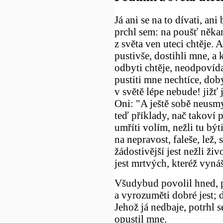
Já ani se na to dívati, ani
prchl sem: na poušť něka
z světa ven uteci chtěje.
pustivše, dostihli mne, a 
odbyti chtěje, neodpovída
pustiti mne nechtíce, dobý
v světě lépe nebude! jižť
Oni: "A ještě sobě neusmy
teď příklady, nač takoví p
umříti volím, nežli tu býti
na nepravost, faleše, lež,
žádostivější jest nežli živ
jest mrtvých, kteréž vyná
Všudybud povolil hned, p
a vyrozuměti dobré jest; d
Jehož já nedbaje, potrhl s
opustil mne.