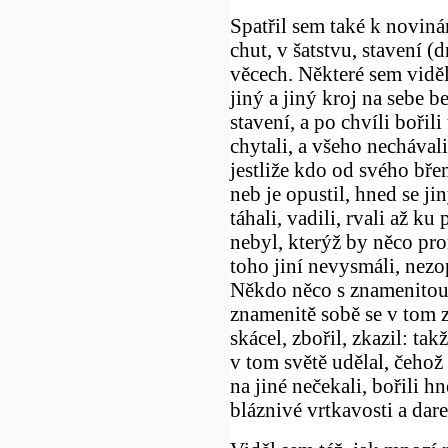
Spatřil sem také k novin
chut, v šatstvu, stavení (d
věcech. Některé sem viděl,
jiný a jiný kroj na sebe 
stavení, a po chvíli bořili
chytali, a všeho nechávali
jestliže kdo od svého bře
neb je opustil, hned se ji
táhali, vadili, rvali až k
nebyl, kterýž by něco pro
toho jiní nevysmáli, nezop
Někdo něco s znamenitou 
znamenitě sobě se v tom z
skácel, zbořil, zkazil: ta
v tom světě udělal, čehož
na jiné nečekali, bořili h
bláznivé vrtkavosti a dar