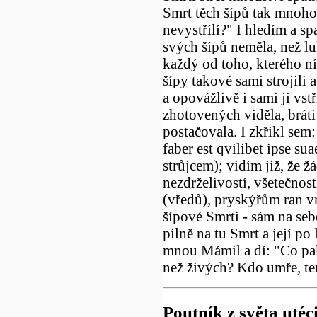
Smrt těch šípů tak mnoho 
nevystřílí?" I hledím a sp
svých šípů neměla, než luk
každý od toho, kterého ním
šípy takové sami strojili a
a opovážlivě i sami ji vstř
zhotovených viděla, bráti 
postačovala. I zkřikl sem:
faber est qvilibet ipse su
strůjcem); vidím již, že 
nezdrželivostí, všetečnos
(vředů), pryskýřům ran vn
šípové Smrti - sám na seb
pilně na tu Smrt a její po
mnou Mámil a dí: "Co pak
než živých? Kdo umře, ten 
Poutník z světa utéc