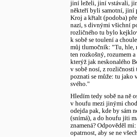
jiní leželi, jiní vstávali, ji
někteří byli samotní, jin
Kroj a křtalt (podoba) pře
nazí, s divnými všichní po
rozličného tu bylo kejklo
k sobě se toulení a choule
můj tlumočník: "Tu, hle, 
ten rozkošný, rozumem a 
kterýž jak neskonalého 
v sobě nosí, z rozličnosti
poznati se může: tu jako v
svého."
Hledím tedy sobě na ně os
v houfu mezi jinými chodě
odejda pak, kde by sám n
(snímá), a do houfu jíti ma
znamená? Odpověděl mi: "
opatrnost, aby se ne všec