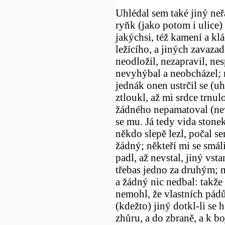
Uhlédal sem také jiný neř
ryňk (jako potom i ulice)
jakýchsi, též kamení a klá
ležícího, a jiných zavaza
neodložil, nezapravil, ne
nevyhýbal a neobcházel; n
jednák onen ustrčil se (uh
ztloukl, až mi srdce trnul
žádného nepamatoval (nev
se mu. Já tedy vida stone
někdo slepě lezl, počal s
žádný; někteří mi se smáli, 
padl, až nevstal, jiný vsta
třebas jedno za druhým; 
a žádný nic nedbal: takže 
nemohl, že vlastních pádů 
(kdežto) jiný dotkl-li se h
zhůru, a do zbraně, a k bo