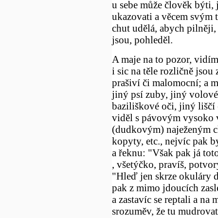
u sebe může člověk býti, j
ukazovati a věcem svým tv
chut udělá, abych pilněji,
jsou, pohleděl.
A maje na to pozor, vidím,
i sic na těle rozličně jso
prašiví či malomocní; a 
jiný psí zuby, jiný volové 
baziliškové oči, jiný lišč
viděl s pávovým vysoko 
(dudkovým) naježeným c
kopyty, etc., nejvíc pak 
a řeknu: "Však pak já tot
, všetýčko, pravíš, potvor
"Hleď jen skrze okuláry do
pak z mimo jdoucích zasle
a zastavíc se reptali a na 
srozuměv, že tu mudrova