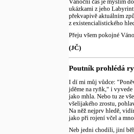
Vánoční čas je myslím d
ukázkami z jeho Labyrintu
překvapivě aktuálním zp
z existencialistického hle
Přeju všem pokojné Váno
(JČ)
Poutník prohlédá ry
I dí mi můj vůdce: "Poně
jděme na ryňk," i vyvede 
jako mhla. Nebo tu ze vše
všelijakého zrostu, pohlav
Na něž nejprv hledě, vid
jako při rojení včel a mn
Neb jedni chodili, jiní běhal