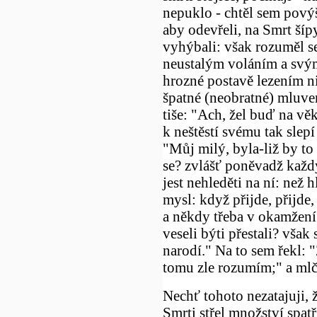
nepuklo - chtěl sem povýši
aby odevřeli, na Smrt šípy
vyhýbali: však rozuměl 
neustalým voláním a svým
hrozné postavě lezením n
špatné (neobratné) mluve
tiše: "Ach, žel buď na vě
k neštěstí svému tak sle
"Můj milý, byla-liž by to
se? zvlášť poněvadž každý
jest nehleděti na ní: než 
mysl: když přijde, přijde
a někdy třeba v okamžení.
veseli býti přestali? však
narodí." Na to sem řekl: "
tomu zle rozumím;" a mlč
Nechť tohoto nezatajuji, ž
Smrti střel množství spatř