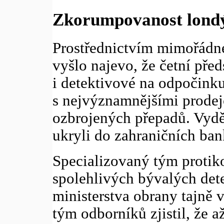
Zkorumpovanost londý
Prostřednictvím mimořádn
vyšlo najevo, že četní před
i detektivové na odpočink
s nejvýznamnějšími prodejc
ozbrojených přepadů. Vydělal
ukryli do zahraničních ban
Specializovaný tým protik
spolehlivých bývalých det
ministerstva obrany tajně 
tým odborníků zjistil, že 