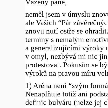
Vážený pane,
neměl jsem v úmyslu znovu
ale Vašich “Pár závěrečn
znovu nutí ostře se ohradit
termíny s nemalým emotiv
a generalizujícími výroky u
v omyl, nezbývá mi nic ji
protestovat. Pokusím se bý
výroků na pravou míru vel
1) Aréna není “svým formát
Nenaplňuje totiž ani pods
definic bulváru (nelze jej 