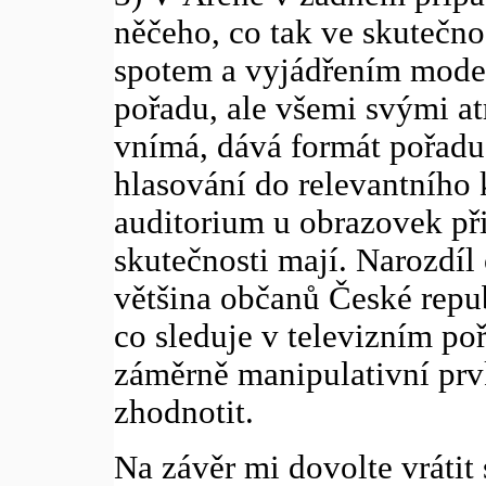
něčeho, co tak ve skutečn
spotem a vyjádřením moder
pořadu, ale všemi svými a
vnímá, dává formát pořadu
hlasování do relevantního k
auditorium u obrazovek př
skutečnosti mají. Narozdíl
většina občanů České repu
co sleduje v televizním po
záměrně manipulativní pr
zhodnotit.
Na závěr mi dovolte vrátit