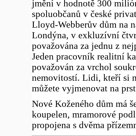
jmění v hodnotě 300 milió
spoluobčanů v české privat
Lloyd-Webberův dům na ná
Londýna, v exkluzívní čtvr
považována za jednu z nejp
Jeden pracovník realitní ka
považován za vrchol soukro
nemovitostí. Lidi, kteří s
můžete vyjmenovat na prst
Nové Koženého dům má šest
koupelen, mramorové podla
propojena s dvěma přízemn