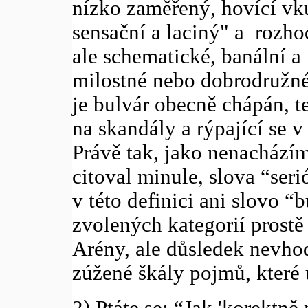
nízko zaměřený, hovící vku
sensační a laciný" a rozho
ale schematické, banální 
milostné nebo dobrodružné
je bulvár obecně chápán, t
na skandály a rýpající se 
Právě tak, jako nenacházím 
citoval minule, slova “seri
v této definici ani slovo “
zvolených kategorií prostě 
Arény, ale důsledek nevho
zúžené škály pojmů, které 
2) Ptáte se: “Jak 'korektn