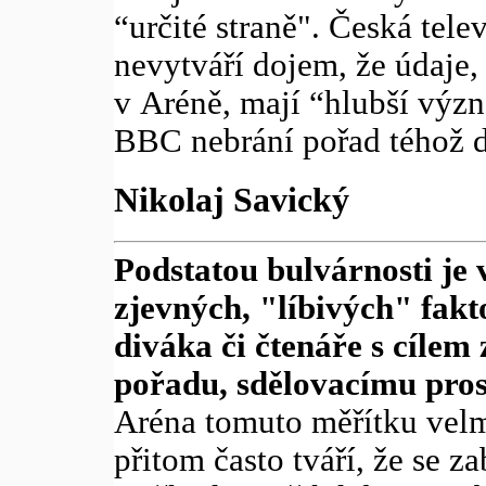
“určité straně". Česká te
nevytváří dojem, že údaje
v Aréně, mají “hlubší výz
BBC nebrání pořad téhož d
Nikolaj Savický
Podstatou bulvárnosti je 
zjevných, "líbivých" fak
diváka či čtenáře s cílem
pořadu, sdělovacímu pros
Aréna tomuto měřítku velm
přitom často tváří, že se z