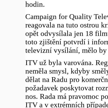
hodin.
Campaign for Quality Telev
reagovala na tuto ostrou kr
opět odvysílala jen 18 fil
toto zjištění potvrdí i in
televizní vysílání, mělo by
ITV už byla varována. Regu
neměla smysl, kdyby směly
dělat na Radu pro komerční
požadavek poskytovat rozma
nos. Rada má pravomoc pok
ITV a v extrémních případe