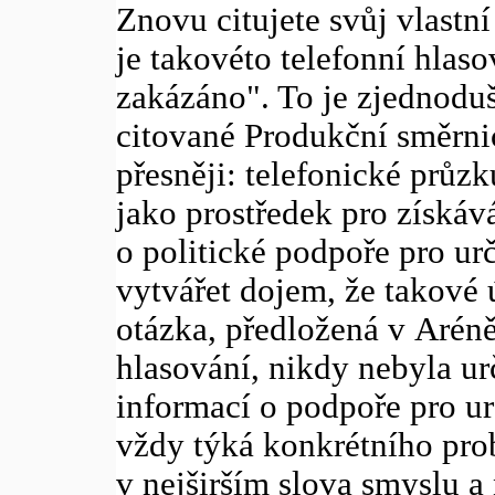
Znovu citujete svůj vlastní 
je takovéto telefonní hlas
zakázáno". To je zjednoduš
citované Produkční směrn
přesněji: telefonické prů
jako prostředek pro získáv
o politické podpoře pro ur
vytvářet dojem, že takové
otázka, předložená v Arén
hlasování, nikdy nebyla ur
informací o podpoře pro urč
vždy týká konkrétního pro
v nejširším slova smyslu 