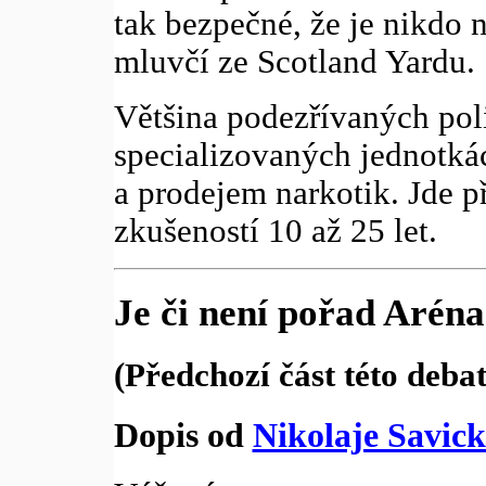
tak bezpečné, že je nikdo 
mluvčí ze Scotland Yardu.
Většina podezřívaných poli
specializovaných jednotká
a prodejem narkotik. Jde p
zkušeností 10 až 25 let.
Je či není pořad Aréna
(Předchozí část této deba
Dopis od
Nikolaje Savic