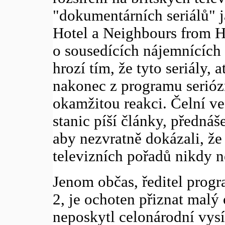
"dokumentárních seriálů" 
Hotel a Neighbours from He
o sousedících nájemnících 
hrozí tím, že tyto seriály, 
nakonec z programu seriózn
okamžitou reakci. Čelní ve
stanic píší články, přednáše
aby nezvratně dokázali, že 
televizních pořadů nikdy n
Jenom občas, ředitel pro
2, je ochoten přiznat malý
neposkytl celonárodní vysí