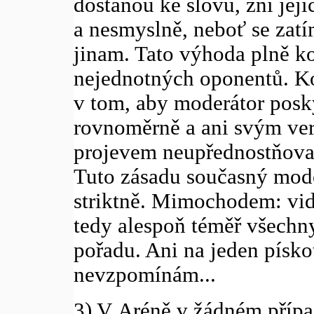
dostanou ke slovu, zní je
a nesmyslně, neboť se zat
jinam. Tato výhoda plně k
nejednotných oponentů. K
v tom, aby moderátor posky
rovnoměrně a ani svým ver
projevem neupřednostňoval
Tuto zásadu současný mode
striktně. Mimochodem: vidě
tedy alespoň téměř všechn
pořadu. Ani na jeden písko
nevzpomínám...
3) V Aréně v žádném přípa