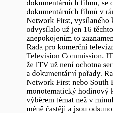
dokumentárních filmů, se o
dokumentárních filmů v rá
Network First, vysílaného 
odvysílalo už jen 16 těcht
znepokojením to zaznamena
Rada pro komerční televizn
Television Commission. ITC
že ITV už není ochotna ser
a dokumentární pořady. Ra
Network First nebo South
monotematický hodinový ku
výběrem témat než v minulo
méně častěji a jsou odsun