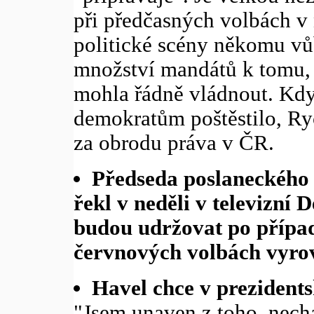
při předčasných volbách v n
politické scény někomu vů
množství mandátů k tomu, 
mohla řádně vládnout. Kdy
demokratům poštěstilo, Ry
za obrodu práva v ČR.
Předseda poslaneckého
řekl v neděli v televizní 
budou udržovat po přípa
červnových volbách vyrov
Havel chce v prezidents
"Jsem unaven z toho, nech