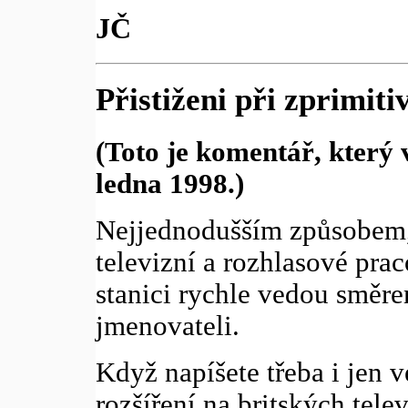
JČ
Přistiženi při zprimiti
(Toto je komentář, který 
ledna 1998.)
Nejjednodušším způsobem, j
televizní a rozhlasové prac
stanici rychle vedou směr
jmenovateli.
Když napíšete třeba i jen v
rozšíření na britských tel