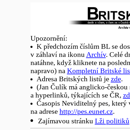
Upozornění:
K předchozím číslům BL se dost
v záhlaví na ikonu
Archív
. Celé 
natáhne, když kliknete na posled
napravo) na
Kompletní Britské lis
Adresa Britských listů je
zde
.
(Jan Čulík má anglicko-českou 
a hyperlinků, týkajících se ČR,
zd
Časopis Neviditelný pes, který 
na adrese
http://pes.eunet.cz
.
Zajímavou stránku
Lži politiků