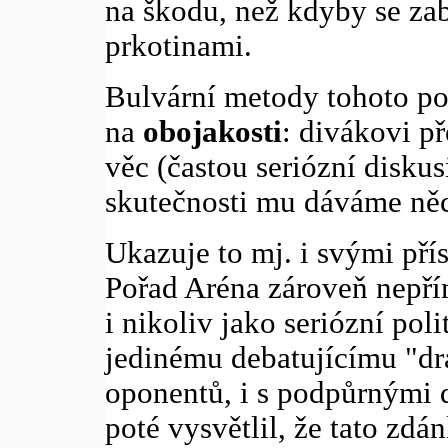
na škodu, než kdyby se za
prkotinami.
Bulvární metody tohoto po
na
obojakosti
: divákovi p
věc (častou seriózní diskus
skutečnosti mu dáváme něc
Ukazuje to mj. i svými pří
Pořad Aréna zároveň nepří
i nikoliv jako seriózní poli
jedinému debatujícímu "dr
oponentů, i s podpůrnými 
poté vysvětlil, že tato zdá