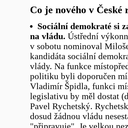
Co je nového v České 
Sociální demokraté si z
na vládu.
Ústřední výkon
v sobotu nominoval Miloš
kandidáta sociální demokr
vlády. Na funkce místopřed
politiku byli doporučen m
Vladimír Špidla, funkci mí
legislativu by měl dostat
Pavel Rychetský. Rychetsk
dosud žádnou vládu nesesta
"připravuje". Je velkou ne