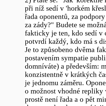
při níž sedí v 'horkém křes
řada oponentů, za podpory 
za zády?" Budete se možná 
fakticky je ten, kdo sedí 
potvrdí každý, kdo má s di
Je to způsobeno dvěma fak
postavením sympatie publik
domníváte) a především: m
konzistentně v krátkých ča
je jednomu záměru. Oponen
o možnost vhodné repliky 
prostě není řada a o pět m