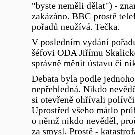
"byste neměli dělat") - zna
zakázáno. BBC prostě telef
pořadů neužívá. Tečka.
V posledním vydání pořadu
šéfovi ODA Jiřímu Skalick
správně měnit ústavu či nik
Debata byla podle jednoho
nepřehledná. Nikdo nevěděl
si otevřeně ohřívali polívč
Uprostřed všeho mátlo průb
o němž nikdo nevěděl, proč
za smysl. Prostě - katastro