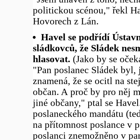
politickou scénou," řekl H
Hovorech z Lán.
Havel se podřídí Ústavn
sládkovců, že Sládek nesm
hlasovat.
(Jako by se očeká
"Pan poslanec Sládek byl, 
znamená, že se ocitl na ste
občan. A proč by pro něj m
jiné občany," ptal se Have
poslaneckého mandátu (ted
na přítomnost poslance v p
poslanci znemožněno v par