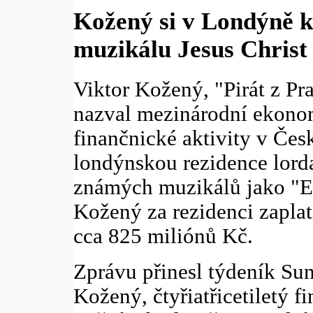
Kožený si v Londýně k
muzikálu Jesus Christ
Viktor Kožený, "Pirát z Pra
nazval mezinárodní ekonom
finančnické aktivity v Česk
londýnskou rezidence lord
známých muzikálů jako "Evi
Kožený za rezidenci zaplati
cca 825 miliónů Kč.
Zprávu přinesl týdeník Sun
Kožený, čtyřiatřicetiletý f