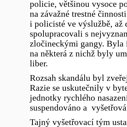
policie, většinou vysoce po
na závažné trestné činnosti
i policisté ve výslužbě, až 
spolupracovali s nejvyzn
zločineckými gangy. Byla i
na některá z nichž byly um
liber.
Rozsah skandálu byl zveř
Razie se uskutečnily v byt
jednotky rychlého nasazení
suspendováno a vyšetřován
Tajný vyšetřovací tým usta