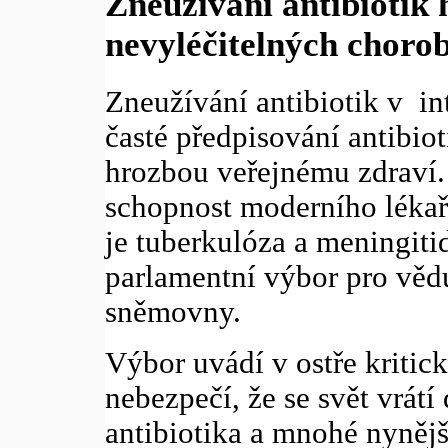
Zneužívání antibiotik 
nevyléčitelných choro
Zneužívání antibiotik v in
časté předpisování antibiot
hrozbou veřejnému zdraví.
schopnost moderního lékař
je tuberkulóza a meningiti
parlamentní výbor pro vědu
sněmovny.
Výbor uvádí v ostře kritick
nebezpečí, že se svět vrát
antibiotika a mnohé nyněj