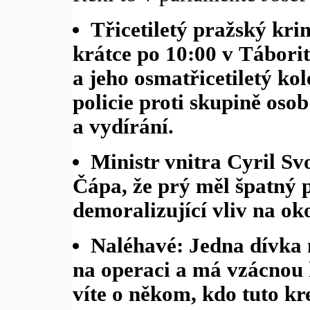
Třicetiletý pražský krim
krátce po 10:00 v Táborits
a jeho osmatřicetiletý ko
policie proti skupině oso
a vydírání.
Ministr vnitra Cyril S
Čápa, že prý měl špatný p
demoralizující vliv na oko
Naléhavé: Jedna dívka 
na operaci a má vzácnou
víte o někom, kdo tuto kr