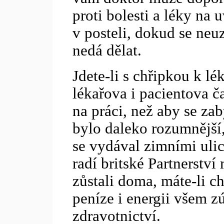
proti bolesti a léky na 
v posteli, dokud se neu
nedá dělat.
Jdete-li s chřipkou k lé
lékařova i pacientova č
na práci, než aby se za
bylo daleko rozumnější,
se vydával zimními ulic
radí britské Partnerství
zůstali doma, máte-li ch
peníze i energii všem 
zdravotnictví.