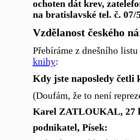
ochoten dát krev, zatelef
na bratislavské tel. č. 07/
Vzdělanost českého n
Přebíráme z dnešního list
knihy
:
Kdy jste naposledy četli
(Doufám, že to není repreze
Karel ZATLOUKAL, 27 l
podnikatel, Písek: