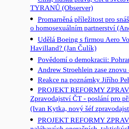
TYRANŮ (Observer)
Promarněná příležitost pro sná
o homosexuálním partnerství (An
Udělá Boeing s firmou Aero Vo
Havilland? (Jan Čulík)
Povědomí o demokracii: Pohrani
Andrew Stroehlein zase znovu -
Reakce na poznámky Jiřího Pe
PROJEKT REFORMY ZPRAV
Zpravodajství ČT - poslání pro příš
(Ivan Kytka, nový šéf zpravodajs
PROJEKT REFORMY ZPRAVO