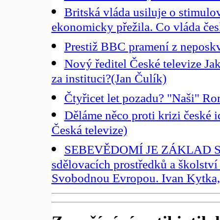
Britská vláda usiluje o stimul
ekonomicky přežila. Co vláda čes
Prestiž BBC pramení z neposkvr
Nový ředitel České televize Ja
za instituci?(Jan Čulík)
Čtyřicet let pozadu? "Naši" R
Děláme něco proti krizi české i
Česká televize)
SEBEVĚDOMÍ JE ZÁKLAD SVO
sdělovacích prostředků a školství
Svobodnou Evropou. Ivan Kytka, 