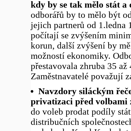
kdy by se tak mělo stát a 
odborářů by to mělo být od
jejich partnerů od 1.ledna
počítají se zvýšením mini
korun, další zvýšení by mě
možností ekonomiky. Odbo
přestavovala zhruba 35 až
Zaměstnavatelé považují z
Navzdory siláckým řeč
privatizaci před volbami 
do voleb prodat podíly stá
distribučních společnostech