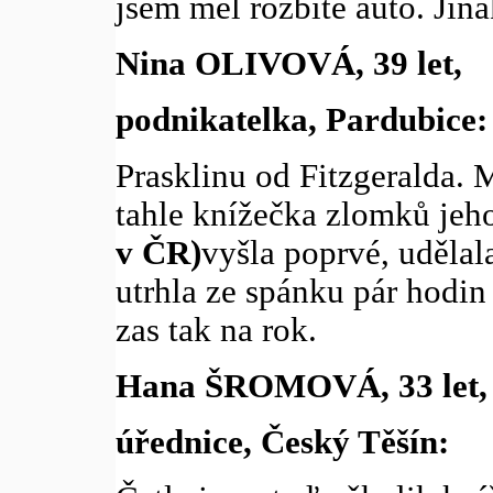
jsem měl rozbité auto. Jin
Nina OLIVOVÁ, 39 let,
podnikatelka, Pardubice:
Prasklinu od Fitzgeralda. M
tahle knížečka zlomků jeho
v ČR)
vyšla poprvé, udělala
utrhla ze spánku pár hodin
zas tak na rok.
Hana ŠROMOVÁ, 33 let,
úřednice, Český Těšín: