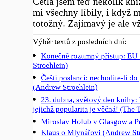
Četla jsem teď několik kní
mi všechny líbily, i když
totožný. Zajímavý je ale v
Výběr textů z posledních dní:
Konečně rozumný přístup: EU 
Stroehlein)
Čeští poslanci: nechodíte-li do
(Andrew Stroehlein)
23. dubna, světový den knihy: 
jejichž popularita je věčná! (The 
Miroslav Holub v Glasgow a Pr
Klaus o Mlynářovi (Andrew Str