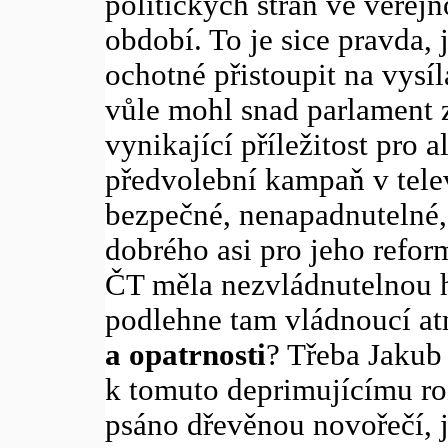
politických stran ve veře
období. To je sice pravda, 
ochotné přistoupit na vysíl
vůle mohl snad parlament 
vynikající příležitost pro
předvolební kampaň v telev
bezpečné, nenapadnutelné
dobrého asi pro jeho refor
ČT měla nezvládnutelnou h
podlehne tam vládnoucí a
a opatrnosti
? Třeba Jakub
k tomuto deprimujícímu ro
psáno dřevěnou novořečí, 