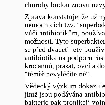
choroby budou znovu nevyl
Zpráva konstatuje, že už ny
nemocnicích tzv. "superbak
vůči antibiotikům, používa
možnosti. Tyto superbakter
se před dvaceti lety použí
antibiotika na podporu růs
krocannů, prasat, ovcí a do
"téměř nevyléčitelné".
Vědecký výzkum dokazuje, ž
jimž jsou podávána antibio
bakterie pak pronikají voln