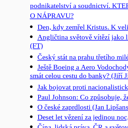
podnikatelství a soudnictví
O NÁPRAVU?
Den, kdy zemřel Kristus. K ve
Angličtina světově vítězí jako 
(FT)
Český stát na prahu třetího mil
Ještě Boeing a Aero Vodochod
smát celou cestu do banky? (Jiří J
Jak bojovat proti nacionalisti
Paul Johnson: Co způsobuje, 
O české zaprdlosti (Jan Lipšan
Deset let vězení za jedinou no
Čína, lidská práva, ČR a sv