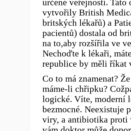
určené veřejnosti. Tato
vytvořily British Medic
britských lékařů) a Pati
pacientů) dostala od bri
na to,aby rozšířila ve v
Nechoďte k lékaři, máte
republice by měli říkat 
Co to má znamenat? Že
máme-li chřipku? Cožpak
logické. Víte, moderní l
bezmocné. Neexistuje pr
viry, a antibiotika prot
vám doktor může doporuč