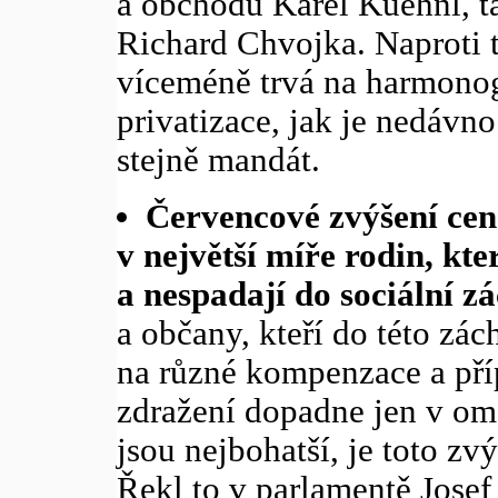
a obchodu Karel Kuehnl, ta
Richard Chvojka. Naproti t
víceméně trvá na harmono
privatizace, jak je nedávn
stejně mandát.
Červencové zvýšení cen
v největší míře rodin, kt
a nespadají do sociální zá
a občany, kteří do této zác
na různé kompenzace a příp
zdražení dopadne jen v ome
jsou nejbohatší, je toto z
Řekl to v parlamentě Josef