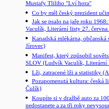
Mustafy Tliliho "Lví hora"
Co by měl český prezident učin
Jak se psalo na jaře roku 1968
Vaculík, Literární listy 27. červn
Kanadská mlékárna, občanská s
Jírovec)
Manifest, který způsobil sově
SLOV (Ludvík Vaculík, Literární l
Lži, zatracené lži a statistiky 
Pozapomenutá kultura: česká lit
Čulík)
Koupíte si v dražbě auto za 100
nedostanete a za tři roky nevysou