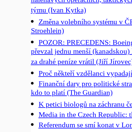
naléhavých operačních, taktickýc
týmu (Ivan Kytka)
Změna volebního systému v Č
Stroehlein)
POZOR: PRECEDENS: Boeing a
převzal jednu menší (kanadskou) le
za drahé peníze vrátil (Jiří Jírovec
Proč někteří vzdělanci vypadají 
Finanční dary pro politické st
kdo to platí (The Guardian)
K petici biologů na záchranu č
Media in the Czech Republic: the
Referendum se smí konat v Lon