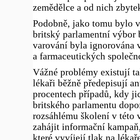
zemědělce a od nich zbyte
Podobně, jako tomu bylo v
britský parlamentní výbor
varování byla ignorována 
a farmaceutických společno
Vážné problémy existují ta
lékaři běžně předepisují an
procentech případů, kdy ji
britského parlamentu dopor
rozsáhlému školení v této 
zahájit informační kampaň
které vyvíjejí tlak na léka