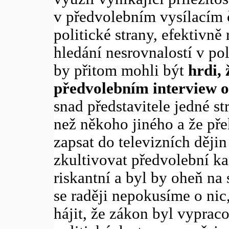
v předvolebním vysílacím
politické strany, efektivně
hledání nesrovnalostí v po
by přitom mohli být
hrdi,
předvolebním interview o
snad představitele jedné str
než někoho jiného a že pře
zapsat do televizních dějin
zkultivovat předvolební k
riskantní a byl by oheň na 
se raději nepokusíme o nic,
hájit, že zákon byl vyprac