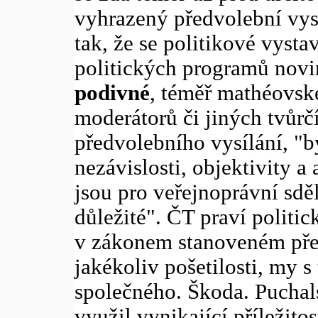
vyhrazený předvolební vysí
tak, že se politikové vyst
politických programů novin
podivné
, téměř mathéovské
moderátorů či jiných tvůrčí
předvolebního vysílání, "b
nezávislosti, objektivity 
jsou pro veřejnoprávní sdě
důležité". ČT praví politic
v zákonem stanoveném pře
jakékoliv pošetilosti, my 
společného. Škoda. Puchal
využil vynikající příležitos