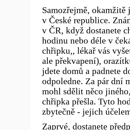
Samozřejmě, okamžitě j
v České republice. Znám
v ČR, když dostanete ch
hodinu nebo déle v čeká
chřipku,, lékař vás vyšet
ale překvapení), orazítk
jdete domů a padnete do
odpoledne. Za pár dní m
mohl sdělit něco jiného,
chřipka přešla. Tyto ho
zbytečně - jejich účelem
Zaprvé, dostanete předpi