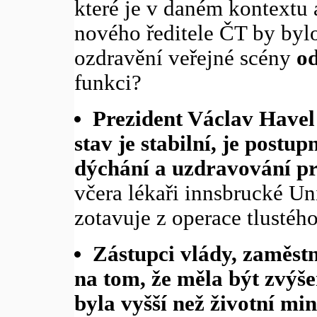
které je v daném kontextu 
nového ředitele ČT by byl
ozdravění veřejné scény
o
funkci?
Prezident Václav Havel 
stav je stabilní, je post
dýchání a uzdravování p
včera lékaři innsbrucké Un
zotavuje z operace tlustého
Zástupci vlády, zaměstn
na tom, že měla být zvýš
byla vyšší než životní mi