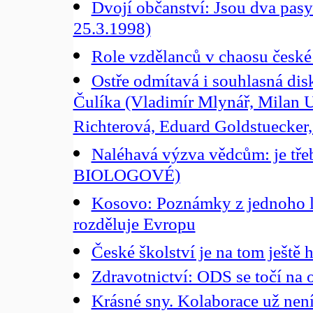
Dvojí občanství: Jsou dva pasy 
25.3.1998)
Role vzdělanců v chaosu české 
Ostře odmítavá i souhlasná di
Čulíka (Vladimír Mlynář, Milan U
Richterová, Eduard Goldstuecker,
Naléhavá výzva vědcům: je tře
BIOLOGOVÉ)
Kosovo: Poznámky z jednoho l
rozděluje Evropu
České školství je na tom ještě h
Zdravotnictví: ODS se točí na o
Krásné sny. Kolaborace už nen