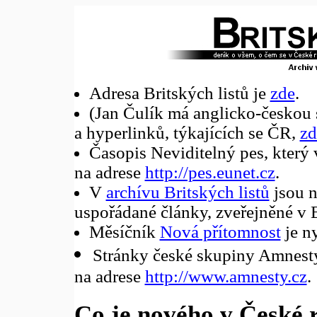
Adresa Britských listů je
zde
.
(Jan Čulík má anglicko-českou 
a hyperlinků, týkajících se ČR,
zd
Časopis Neviditelný pes, který 
na adrese
http://pes.eunet.cz
.
V
archívu Britských listů
jsou n
uspořádané články, zveřejněné v 
Měsíčník
Nová přítomnost
je ny
Stránky české skupiny Amnesty 
na adrese
http://www.amnesty.cz
.
Co je nového v České 