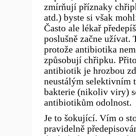
zmírňují příznaky chřipk
atd.) byste si však mohl
Často ale lékař předepíš
poslušně začne užívat.
protože antibiotika nema
způsobují chřipku. Při
antibiotik je hrozbou zd
neustálým selektivním t
bakterie (nikoliv viry)
antibiotikům odolnost.
Je to šokující. Vím o st
pravidelně předepisová