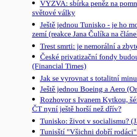
VÝZVA: sbírka peněz na pomní
světové války
Ještě jednou Tunisko - je ho 
zemí (reakce Jana Čulíka na člán
Trest smrti: je nemorální a zb
České privatizační fondy budo
(Financial Times)
Jak se vyrovnat s totalitní minul
Ještě jednou Boeing a Aero (On
Rozhovor s Ivanem Kytkou, šéf
ČT nyní ještě horší než dřív?
Tunisko: život v socialismu? (
Tunisští "Všichni dobří rodáci"