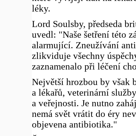
léky.
Lord Soulsby, předseda br
uvedl: "Naše šetření této z
alarmující. Zneužívání anti
zlikviduje všechny úspěchy,
zaznamenalo při léčení cho
Největší hrozbou by však b
a lékařů, veterinární služ
a veřejnosti. Je nutno zahá
nemá svět vrátit do éry ne
objevena antibiotika."