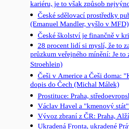
kariéru, je to však způsob nejvýn
České sdělovací prostředky publ
(Emanuel Mandler, vyšlo v MFD)
České školství je finančně v kri
28 procent lidí si myslí, že to 
průzkum veřejného mínění: Je to 
Stroehlein)
Češi v Americe a Češi doma: "
dopis do Čech (Michal Málek)
Prostituce: Praha, středoevro
Václav Havel a "kmenový stát"
Vývoz zbraní z ČR: Praha, Alží
Ukradená Fronta, ukradené Práv