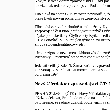
Novým šéfredaktorem zpravodajství ČT byl jmen
televize, tak redakce zpravodajství. Podle inf
Elhenická na dotaz ČTK zároveň nevyloučila, ž
právě kvůli novým poměrům ve zpravodajství odc
Elhenická zároveň rozhodně odmítla, že by Kytk
znepokojená část bude chtít vysvětlit právě i 
nějaké politické tlaky. Čtyřicetiletý Kytka use
ČT v Londýně. V uplynulých týdnech byl kritizov
zhruba stoosmdesátitisícový plat.
"Jeho rezignace neznamená žádnou zásadní změnu
Puchalský. "Intenzivní práce zpravodajského tým
Jedenatřicetiletý Zdeněk Šámal začal ve zpravo
zpravodajství se Šámal stal moderátorem a spol
od března 1994.
Nový šéfredaktor zpravodajství ČT: N
PRAHA 21.května (ČTK) - Nový šéfredaktor zpra
"Nelze očekávat, že to bude ze dne na den úplně
bylo zřejmé, že řadíme události podle jejich význ