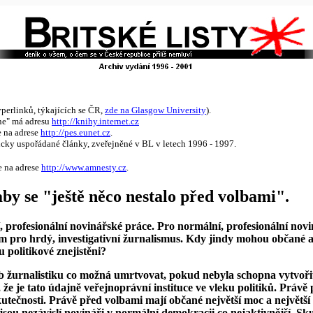
perlinků, týkajících se ČR,
zde na Glasgow University
).
ine" má adresu
http://knihy.internet.cz
e na adrese
http://pes.eunet.cz
.
icky uspořádané články, zveřejněné v BL v letech 1996 - 1997.
e na adrese
http://www.amnesty.cz
.
 aby se "ještě něco nestalo před volbami".
, profesionální novinářské práce. Pro normální, profesionální novi
 pro hrdý, investigativní žurnalismus. Kdy jindy mohou občané 
 politikové znejistěni?
b žurnalistiku co možná umrtvovat, pokud nebyla schopna vytvořit
, že je tato údajně veřejnoprávní instituce ve vleku politiků. Právě
utečnosti. Právě před volbami mají občané největší moc a největš
 jsou nezávislí novináři v normální demokracii co nejaktivnější. Sk