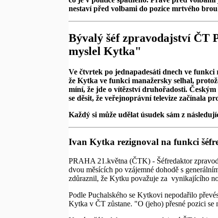
nestaví před volbami do pozice mrtvého brou
Bývalý šéf zpravodajství ČT 
myslel Kytka"
Ve čtvrtek po jednapadesáti dnech ve funkci r
že Kytka ve funkci manažersky selhal, protože
míní, že jde o vítězství druhořadosti. Českým 
se děsit, že veřejnoprávní televize začínala pr
Každý si může udělat úsudek sám z následujíc
Ivan Kytka rezignoval na funkci šéf
PRAHA 21.května (ČTK) - Šéfredaktor zpravodajs
dvou měsících po vzájemné dohodě s generálním 
zdůraznil, že Kytku považuje za vynikajícího nov
Podle Puchalského se Kytkovi nepodařilo převést
Kytka v ČT zůstane. "O (jeho) přesné pozici se 