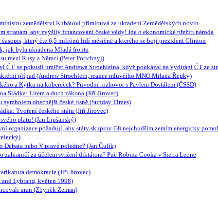
m ministru zemědělství Kubátovi přimlouvá za ukradení Zemědělských novin
m stranám, aby zvýšily financování české vědy! Jde o ekonomické přežití národa
asopis, který čte 6,5 miliónů lidí měsíčně a kterého se bojí prezident Clinton
, jak byla ukradena Mladá fronta
lisu mezi Rusy a Němci (Peter Potichnyj)
jství ČT, se pokusil umlčet Andrewa Stroehleina, když poukázal na vydírání ČT ze
nkrétní případ (Andrew Stroehlein, reakce mluvčího MNO Milana Řepky)
lského a Kytku na kobereček? Původní rozhovor s Pavlem Dostálem (ČSSD)
na Sládka: Litera a duch zákona (Jiří Jírovec)
ou symbolem obecnější české tísně (Sunday Times)
dka: Tvoření českého státu (Jiří Jírovec)
 svého platu! (Jan Lipšanský)
tativní organizace požadují, aby státy skupiny G8 nejchudším zemím energicky pomo
telecký)
to Debata nebo V pravé poledne? (Jan Čulík)
do zahraničí za účelem svržení diktátora? Puč Robina Cooka v Sierra Leone
rikatura demokracie (Jiří Jírovec)
s and Lybrand, květen 1998)
ncovali uran (Zbyněk Zeman)