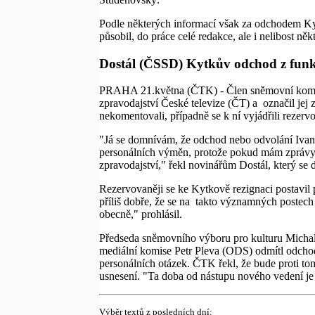
Podle některých informací však za odchodem Kytk
působil, do práce celé redakce, ale i nelibost ně
Dostál (ČSSD) Kytkův odchod z funkc
PRAHA 21.května (ČTK) - Člen sněmovní komise 
zpravodajství České televize (ČT) a označil jej
nekomentovali, případně se k ní vyjádřili rezerv
"Já se domnívám, že odchod nebo odvolání Ivana 
personálních výměn, protože pokud mám zprávy, ta
zpravodajství," řekl novinářům Dostál, který 
Rezervovaněji se ke Kytkově rezignaci postavil
příliš dobře, že se na takto významných postech mění
obecně," prohlásil.
Předseda sněmovního výboru pro kulturu Michal 
mediální komise Petr Pleva (ODS) odmítl odchod
personálních otázek. ČTK řekl, že bude proti tom
usnesení. "Ta doba od nástupu nového vedení je 
Výběr textů z posledních dní: