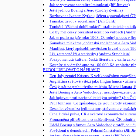
Jak se vyrovnat s totalitní minulostí (Jiří Jírovec)
Ještě jednou Boeing a Aero (Ondřej Zvěřina)
Rozhovor s Ivanem Kytkou, šéfem zpravodajství ČT: J
Tunisko: život v socialismu? (Jan Čulík)
Tunisští "Všichni dobří rodáci" - stalinistické prak
Co by měl český prezident učinit po volbách (Andre
Jak se psalo na jaře roku 1968: Obrodný proces v Sem
Kanadská mlékárna, občanská společnost a Aero Vodo
Manifest, který způsobil sovětskou invazi v roce 19
Lži, zatracené lži a statistiky (Andrew Stroehlein)
Pozapomenutá kultura: česká literatura v exilu za ko
Koupíte si v dražbě auto za 100 000 Kč, zaplatíte p
BUDOU USILOVAT O NÁPRAVU?
Den, kdy zemřel Kristus. K velikonočnímu zamyšlen
Angličtina světově vítězí jako lingua franca - učme 
Český stát na prahu třetího milénia (Michal Janata, č
Ještě Boeing a Aero Vodochody: nezodpovězené otázk
Jak bojovat proti nacionalistickým mýtům? (Jan Čul
Paul Johnson: Co způsobuje, že jsou národy ekono
Deset let vězení za jedinou noc, strávenou v pražské
Čína, lidská práva, ČR a světové ekonomické su
Promarněná příležitost pro snášenlivost: ČR odmítl
Udělá Boeing s firmou Aero Vodochody totéž, co uči
Povědomí o demokracii: Pohraniční stařenka (Jiří Jí
Andrew Stroehlein zase znovu - o mně (Jiří Pehe)