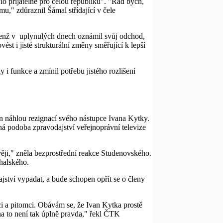
o přijatelné pro celou republiku". "Rád bych,
mu," zdůraznil Šámal střídající v čele
 jenž v uplynulých dnech oznámil svůj odchod,
t i jisté strukturální změny směřující k lepší
 i funkce a zmínil potřebu jistého rozlišení
 náhlou rezignací svého nástupce Ivana Kytky.
ná podoba zpravodajství veřejnoprávní televize
věji," zněla bezprostřední reakce Studenovského.
halského.
jství vypadat, a bude schopen opřít se o členy
čníci a pitomci. Obávám se, že Ivan Kytka prostě
ona to není tak úplně pravda," řekl ČTK