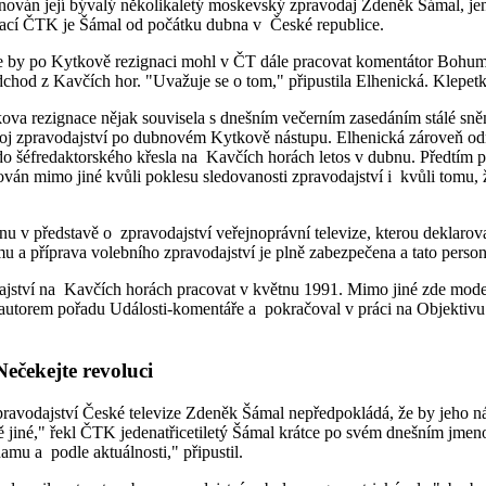
ován její bývalý několikaletý moskevský zpravodaj Zdeněk Šámal, jen
ormací ČTK je Šámal od počátku dubna v České republice.
e by po Kytkově rezignaci mohl v ČT dále pracovat komentátor Bohumi
hod z Kavčích hor. "Uvažuje se o tom," připustila Elhenická. Klepetk
ova rezignace nějak souvisela s dnešním večerním zasedáním stálé sněm
vývoj zpravodajství po dubnovém Kytkově nástupu. Elhenická zároveň o
dl do šéfredaktorského křesla na Kavčích horách letos v dubnu. Předtím
án mimo jiné kvůli poklesu sledovanosti zpravodajství i kvůli tomu, 
 v představě o zpravodajství veřejnoprávní televize, kterou deklarov
u a příprava volebního zpravodajství je plně zabezpečena a tato person
dajství na Kavčích horách pracovat v květnu 1991. Mimo jiné zde mode
uautorem pořadu Události-komentáře a pokračoval v práci na Objektiv
ečekejte revoluci
vodajství České televize Zdeněk Šámal nepředpokládá, že by jeho ná
 jiné," řekl ČTK jedenatřicetiletý Šámal krátce po svém dnešním jmeno
amu a podle aktuálnosti," připustil.