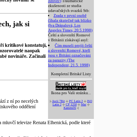
Jírovec)
Traumatické
zkušenosti ze studia
udavačských svazků Stb:
Zrada v první osobě
číhala skutečně tak blízko
ch, jak si
(Iva Drápalová, Los
Angeles Times, 20.5.1998)
Čeští a slovenští Romové
v Británii získávají asyl:
í kritikové konstatují,
Čím museli projít čeští
 pozorovatelé naopak
a slovenští Romové, kteří
jsou v Británi označováni
habé novináře. Začínali
za parazity (The
Independent, 21.5. 1998)
Kompletní Britské Listy
Ikona pro Vaši stránku...
zí z ní po necelých
|-
Ascii 7Bit
-|-
PC Latin 2
-|-
ISO
Latin 2
-|-
CP 1250
-|-
Mac
-|-
tiskového oddělení
Kameničtí
-|
 mluvčí televize Renata Elhenická, podle které