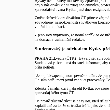
Bývalý několikaletý moskevský zpravodaj ČT bude
aby v nás diváci viděli zdroj spolehlivých, profe
zpravodajství Ivana Kytku, jenž dnes rezignoval
Změna šéfredaktora divákům ČT přinese zřejmě i
zdůvodněný nespokojeností s Kytkovou koncepcí. 
vnitřní komunikaci.
Z jeho slov vyplynulo, že hodlá například do urči
na domácí a zahraniční redakce.
Studenovský je odchodem Kytky př
PRAHA 21.května (ČTK) - Bývalý šéf zpravodajs
Studenovský sice nemá dostatek informací, aby m
příliš nelíbila.
"Je to překvapení; jenom pevně doufám, že pan ge
On sám patřil mezi první vedoucí pracovníky Če
Zdeňka Šámala, který nahradil Kytku, považuje S
zpravodajského týmu ČT.
"Je prostě důležité dívat se na ty lidi, kteří děl
zaplatil daň za to, že se trošku tvářil, jako že 
Studenovský.