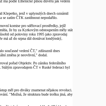
ž má podle Elhenické plnou důvěru jak vedení
l Klepetko, jenž v uplynulých dnech oznámil
a se zatím ČTK zastihnout nepodařilo.
ovní komise pro sdělovací prostředky, jejíž
dmítla, že by za Kytkovým odstoupením měly stát
 působil od poloviny roku 1995 jako zpravodaj
že má až do srpna dál dostávat londýnský,
alo současné vedení ČT," zdůraznil dnes
ální změna je neovlivní," dodal.
roval pořad Objektiv. Po zániku federálního
u. Stálým zpravodajem ČT v Ruské federaci byl
stup měl pro diváky znamenat nějakou revoluci.
vání. "Možná, že struktura bude trošku jiná, aby