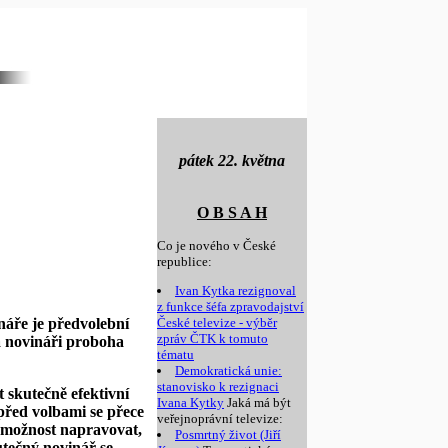
pátek 22. května
O B S A H
Co je nového v České
republice:
Ivan Kytka rezignoval
z funkce šéfa zpravodajství
náře je předvolební
České televize - výběr
zpráv ČTK k tomuto
a novináři proboha
tématu
Demokratická unie:
stanovisko k rezignaci
 skutečně efektivní
Ivana Kytky
Jaká má být
 před volbami se přece
veřejnoprávní televize:
í možnost napravovat,
Posmrtný život (Jiří
utečný novinář se