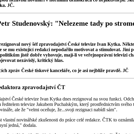
ka. JČ.
Petr Studenovský: "Nelezeme tady po strome
ezignoval nový šéf zpravodajství České televize Ivan Kytka. Někteř
 se mu existující redakci nepodařilo motivovat a stimulovat. Jiní
politikům jistě dobře vyhovuje, mají-li ve veřejnoprávní televizi c
ojevovat nezávislý, kritický hlas.
ích zpráv České tiskové kanceláře, co je asi nejblíže pravdě. JČ
redaktora zpravodajství ČT
tví České televize Ivan Kytka dnes rezignoval na svou funkci. Odchá
ředitelem televize Jakubem Puchalským, který prostřednictvím svého 
ináře, ale že "velmi oceňuje, že...svoji rezignaci nabídl sám".
 vlastní novinářské zkušenosti do práce celé redakce. ČTK to oznámila
nyní jedná," dodala.