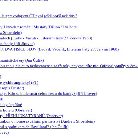
e zpravodajství ČT nyní ještě horší než dřív?
tiky. Úryvek z románu Mustafy Tliliho "Lví hora"
w Stroehlein)
ilech (Ludvík Vaculík, Literární listy 27. června 1968)
chody (Jiří Jírovec)
68: DVA TISÍCE SLOV (Ludvík Vaculík, Literární listy 27. června 1968)
munistické éry (Jan Čulík)
lnou cenu, ale auto nedostanete a za tři roky nevysoudíte nic. Otřesné poměry v 
í
se rychle anglicky! (FT)
asopis Prostor)
y: Kdo se bude smát celou cestu do banky? (Jiří Jírovec)
ík)
micky úspěšné
m hotelu (Observer)
mmity: PŘEHLÍDKA TYRANŮ (Observer)
a zákon o homosexuálním partnerství (Andrew Stroehlein)
nil s podnikem de Havilland? (Jan Čulík)
rovec)