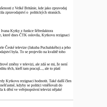
šenosti z Velké Británie, kde jako zpravodaj
zila zpravodajství o politických stranách.
Ivana Kytky z funkce šéfredaktora
se, které dnes ČTK oslovila, Kytkovu rezignaci
ele České televize (Jakuba Puchalského) a jeho
ajství byla. To se projevilo na kvalitě toho
vé změny v televizi, ale zdá se mi, že není
tu těch, kteří tam pracují..., ale to platí
dy Kytkovu rezignaci hodnotit. Také další člen
ešťastné, kdyby se politici vměšovali do
a k dění ve veřejnoprávní televizi nějaké