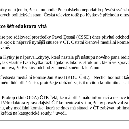
y není jen to, že se mu podle Puchalského nepodařilo převést své zku
kterých politických stran. Česká televize totiž po Kytkově příchodu ome
e šéfredaktora vítá
pro sdělovací prostředky Pavel Dostál (ČSSD) dnes přivítal odchod 
 za krok k nápravě nynější situace v ČT. Ostatní členové mediální komi
ovaně.
Kytky je náprava...chyby, která nastala při nástupu nového pana ředit
k vlastně Ivan Kytka rozbil 'jakous takous' strukturu, která ve zpravod
se domnívá, že Kytkův odchod znamená změnu k lepšímu.
 předseda mediální komise Jan Kasal (KDU-ČSL). "Nechci hodnotit kádro
 lidé příliš často, protože je obtížné zajistit určitou kontinuitu a stabili
Prokop (klub ODA) ČTK řekl, že má příliš málo informací a nechce te
 šéfredaktora zpravodajství ČT komentovat s tím, že by považoval za n
u, aby mediální komise, která se dnes má situací v ČT zabývat, přijímal
krátká na kategorické soudy," uvedl.