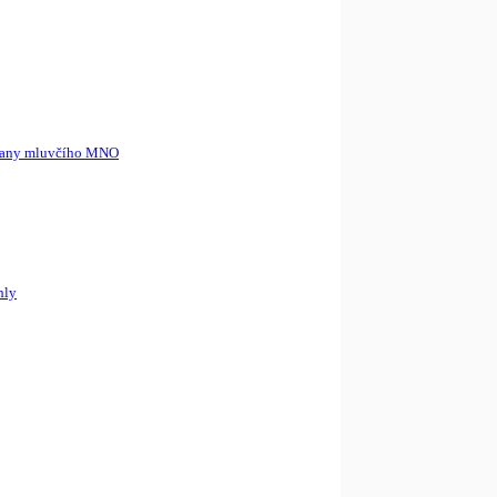
 strany mluvčího MNO
hly