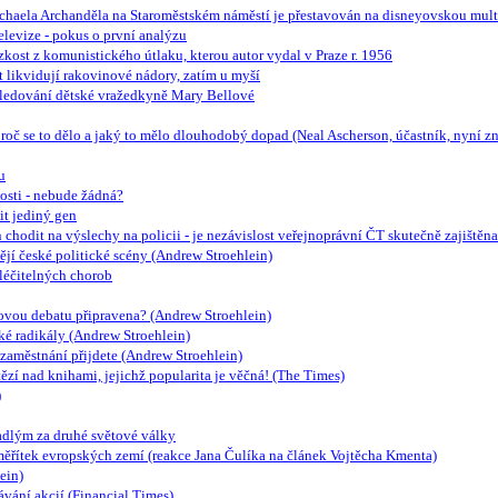
chaela Archanděla na Staroměstském náměstí je přestavován na disneyovskou mul
elevize - pokus o první analýzu
úzkost z komunistického útlaku, kterou autor vydal v Praze r. 1956
t likvidují rakovinové nádory, zatím u myší
ásledování dětské vražedkyně Mary Bellové
proč se to dělo a jaký to mělo dlouhodobý dopad (Neal Ascherson, účastník, nyní z
u
sti - nebude žádná?
t jediný gen
chodit na výslechy na policii - je nezávislost veřejnoprávní ČT skutečně zajištěna
jí české politické scény (Andrew Stroehlein)
yléčitelných chorob
akovou debatu připravena? (Andrew Stroehlein)
é radikály (Andrew Stroehlein)
e zaměstnání přijdete (Andrew Stroehlein)
ězí nad knihami, jejichž popularita je věčná! (The Times)
)
dlým za druhé světové války
měřítek evropských zemí (reakce Jana Čulíka na článek Vojtěcha Kmenta)
ein)
vání akcií (Financial Times)