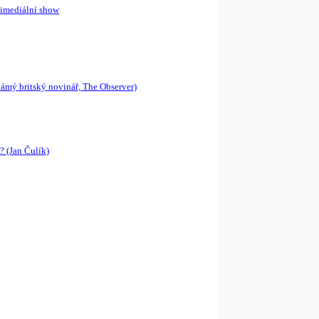
timediální show
námý britský novinář, The Observer)
? (Jan Čulík)