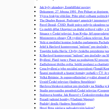
Jak byly ukradeny Zemědělské noviny
Dokument: 27. března 1991: Petr Pithart se dopise
Výzva českým vědcům: Pište před volbami politický
The Drudge Report: Podvratný americký internetový č
Pavel Dostál, ČSSD: Rudé právo nebylo ukradeno tak
Co mohli dělat Ukrajinci za druhé světové války, v 
Situace v České televizi: Ivan Kytka, šéf zpravoda
Ministerstvo obrany ČR vydírá Českou televizi: Ko
Volá si mediální komise českého parlamentu Pucha
Ještě k Havlově kontroverzní "milosti" pro útočníky 
Tragédie krála Havla: Chyby českého prezidenta js
K Havlově kontroverzní "milosti" pro útočníky na Slá
Bydlení: Platil jsem v Praze za podnájem 92 procent
Zadluženost třetího světa: britští poslanci a chari
Cena bydlení a jeho sociální souvislosti (Tomáš Kos
Špatní moderátoři a špatné formáty pořadů v ČT: Je 
Velká Británie: Je ospravedlnitelné vyvážet zbraně 
Uvnitř České televize (Andrew Stroehlein)
Havlova blesková milost pro útočníky na Sládka je ka
Studie provozního prostředí České televize (Cooper
Stalinova bomba: Jak Rusové v Československu dra
Pozadí jaderné bomby (Vladimír Wagner)
Pražský deník (Andrew Stroehlein)
Hrozí Brnu záplava radioaktivním kalem?