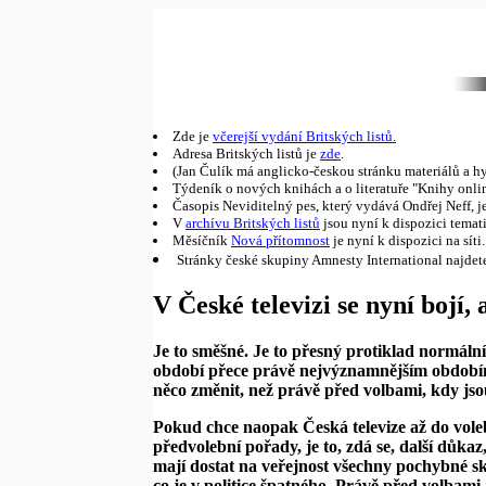
Zde je
včerejší vydání Britských listů.
Adresa Britských listů je
zde
.
(Jan Čulík má anglicko-českou stránku materiálů a hy
Týdeník o nových knihách a o literatuře "Knihy onl
Časopis Neviditelný pes, který vydává Ondřej Neff, j
V
archívu Britských listů
jsou nyní k dispozici temat
Měsíčník
Nová přítomnost
je nyní k dispozici na síti.
Stránky české skupiny Amnesty International najdet
V České televizi se nyní bojí,
Je to směšné. Je to přesný protiklad normální
období přece právě nejvýznamnějším obdobím
něco změnit, než právě před volbami, kdy jsou
Pokud chce naopak Česká televize až do vole
předvolební pořady, je to, zdá se, další důkaz
mají dostat na veřejnost všechny pochybné sk
co je v politice špatného. Právě před volbami