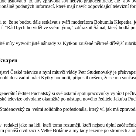
 usilovat o to, aby zpravodajství nebylo pragocentrické, ale "aby byl
sionálně podaných informací, které mají navíc odpovídající televizní for
.
 to, že se budou dále setkávat s tváří moderátora Bohumila Klepetka,
"Rád bych ho viděl ve svém týmu," zdůraznil Šámal, který hodlá provés
té míry vytvořit jisté náhrady za Kytkou zrušené některé dřívější rubriky
ekvapen
tví České televize a nyní mluvčí vlády Petr Studenovský je překvapen
ohl dosavadní práci Kytky hodnotit, připustil ovšem, že se mu součas
nerální ředitel Puchalský si své ostatní spolupracovníky vybíral pečli
ské televize odvolané okamžitě po nástupu nového ředitele Jakuba Puc
tudenovský za velmi solidního profesionála, který ví, jak má zpravoda
ají v redakci jako na lidi, kteří tomu rozumějí, kteří nejsou úplní začáte
k nám přináší civilizaci z Velké Británie a my tady lezeme po stromech a 