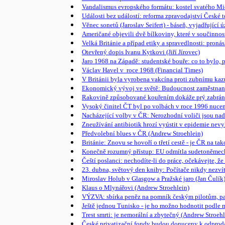
Vandalismus evropského formátu: kostel svatého Mi
Události bez událostí: reforma zpravodajství České t
Věnec sonetů (Jaroslav Seifert) - báseň, vyjadřující 
Američané objevili dvě bílkoviny, které v součinnos
Velká Británie a případ etiky a spravedlnosti: pron
Otevřený dopis Ivanu Kytkovi (Jiří Jírovec)
Jaro 1968 na Západě: studentské bouře: co to bylo, 
Václav Havel v roce 1968 (Financial Times)
V Británii byla vyrobena vakcína proti zubnímu kaz
Ekonomický vývoj ve světě: Budoucnost zaměstnano
Rakovině způsobované kouřením dokáže prý zabráni
Vysoký činitel ČT byl po volbách v roce 1996 nucen 
Nacházející volby v ČR: Nerozhodní voliči jsou nadě
Zneužívání antibiotik hrozí vyústit v epidemie nev
Předvolební blues v ČR (Andrew Stroehlein)
Británie: Znovu se hovoří o třetí cestě - je ČR na t
Konečně rozumný přístup: EU odmítla sudetoněmeck
Čeští poslanci: nechodíte-li do práce, očekávejte, ž
23. dubna, světový den knihy: Počítače nikdy nezvít
Miroslav Holub v Glasgow a Pražské jaro (Jan Čulík
Klaus o Mlynářovi (Andrew Stroehlein)
VÝZVA: sbírka peněz na pomník českým pilotům, pa
Ještě jednou Tunisko - je ho možno hodnotit podle 
Trest smrti: je nemorální a zbytečný (Andrew Stroehl
České privatizační fondy budou donuceny k odprodá