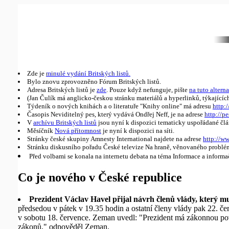
Zde je
minulé vydání Britských listů.
Bylo znovu zprovozněno Fórum Britských listů.
Adresa Britských listů je
zde
. Pouze když nefunguje, pište
na tuto alterna
(Jan Čulík má anglicko-českou stránku materiálů a hyperlinků, týkajícíc
Týdeník o nových knihách a o literatuře "Knihy online" má adresu
http:/
Časopis Neviditelný pes, který vydává Ondřej Neff, je na adrese
http://pe
V
archívu Britských listů
jsou nyní k dispozici tematicky uspořádané člá
Měsíčník
Nová přítomnost
je nyní k dispozici na síti.
Stránky české skupiny Amnesty International najdete na adrese
http://w
Stránku diskusního pořadu České televize Na hraně, věnovaného probl
Před volbami se konala na internetu debata na téma Informace a informa
Co je nového v České republice
Prezident Václav Havel přijal návrh členů vlády, který 
předsedou v pátek v 19.35 hodin a ostatní členy vlády pak 22. 
v sobotu 18. července. Zeman uvedl: "Prezident má zákonnou povi
zákonů," odpověděl Zeman.