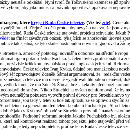
tázky neustále odkládal. Nyní tvrdí, že Tošovského kabinet se již zprá
vě výboru, aby jako ministr a právník opravil svá opakovaná nepravdi
embargem, které
kryje i Rada České televize
. (Viz též
zde
).
Generální
u nynější funkci. Zřejmě to dělá proto, aby nevyšlo najevo, že jsou v ny
lizovatelné. Rada České televize utajování projektu schvaluje. Jakub
vědět
na třináct závažných otázek, týkajících se zhoršování úrovně zpra
republice tak špatná, že tyto skutečnosti budou novináři ignorovat a ž
Stroehlein, americký politolog, novinář a odborník na střední Evropu
dramaturgem pořadu Jednadvacítka. Účelem bylo zprofesionálnit a zostř
, nezávisle kritickou novinářskou praxí anglosaských zemí. Reforma Č
zpravodajství České televize Ivan Kytka, údajně pro manažerskou nesc
ový šéf zpravodajství Zdeněk Šámal argumentoval, že "redakční veden
í zaměstnanci televize mu otevřeně vyjadřovali hlubokou nenávist, doko
, vedlo k tomu, že mu Zdeněk Šámal, bez jakékoliv předchozí komunika
e nedostavil do směny. Nikdo Stroehleina ovšem neinformoval, že by měl
ovým neumělým pokusem vytvořit právní důvody pro Stroehleinovo vyho
oehleina jsou tady v televizi lidé tak sprostí, že se opravdu stydím z
 Stroehleinem a generálním ředitelem Jakubem Puchalským. Stroehlein
odobně jako v Kytkově případě se Stroehlein provinil "manažerskou ne
vize skončila. Podrobný reformní projekt Jakuba Puchalského byl uložen 
, která má kontrolovat realizaci tohoto projektu, jeho utajování před 
ledu je tedy nepochopitelné, proč se letos Rada České televize vzch