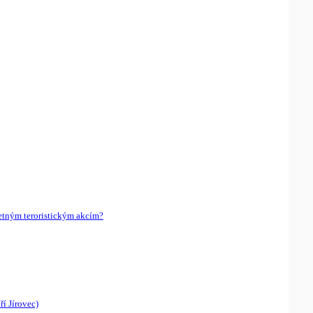
etným teroristickým akcím?
í Jírovec)