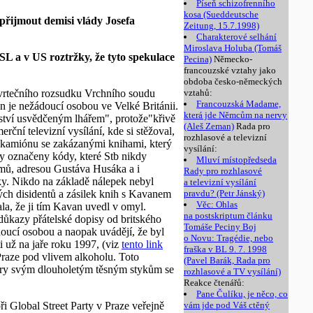
Píseň schizofrenního
kosa (Sueddeutsche
 přijmout demisi vlády Josefa
Zeitung, 15.7.1998)
Charakterové selhání
Miroslava Holuba (Tomáš
SL a v US roztržky, že tyto spekulace
Pecina)
Německo-
francouzské vztahy jako
obdoba česko-německých
vrtečního rozsudku Vrchního soudu
vztahů:
Francouzská Madame,
n je nežádoucí osobou ve Velké Británii.
která jde Němcům na nervy
ovství usvědčeným lhářem", protože"křivě
(Aleš Zeman)
Rada pro
ční televizní vysílání, kde si stěžoval,
rozhlasové a televizní
ě kamiónu se zakázanými knihami, který
vysílání:
ly označeny kódy, které Stb nikdy
Mluví místopředseda
mů, adresou Gustáva Husáka a i
Rady pro rozhlasové
ky. Nikdo na základě nálepek nebyl
a televizní vysílání
kých disidentů a zásilek knih s Kavanem
pravdu? (Petr Jánský)
Věc: Ohlas
la, že ji tím Kavan uvedl v omyl.
na postskriptum článku
důkazy přátelské dopisy od britského
Tomáše Peciny Boj
ádoucí osobou a naopak uvádějí, že byl
o Novu: Tragédie, nebo
i už na jaře roku 1997, (viz
tento link
fraška v BL 9. 7. 1998
 Praze pod vlivem alkoholu. Toto
(Pavel Barák, Rada pro
dory svým dlouholetým těsným stykům se
rozhlasové a TV vysílání)
Reakce čtenářů:
Pane Čulíku, je něco, co
i Global Street Party v Praze veřejně
vám jde pod Váš ctěný