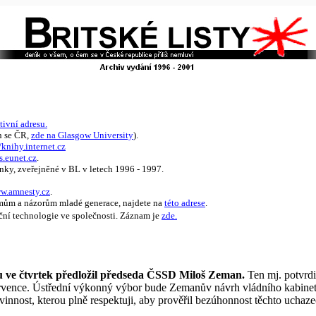
tivní adresu.
h se ČR,
zde na Glasgow University
).
/knihy.internet.cz
s.eunet.cz
.
nky, zveřejněné v BL v letech 1996 - 1997.
ww.amnesty.cz
.
émům a názorům mladé generace, najdete na
této adrese
.
ční technologie ve společnosti. Záznam je
zde.
mu ve čtvrtek předložil předseda ČSSD Miloš Zeman.
Ten mj. potvrdi
července. Ústřední výkonný výbor bude Zemanův návrh vládního kabine
nnost, kterou plně respektuji, aby prověřil bezúhonnost těchto uchazeč