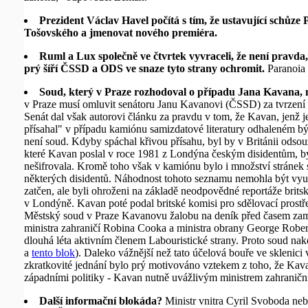
Prezident Václav Havel počítá s tím, že ustavující schůz
Tošovského a jmenovat nového premiéra.
Ruml a Lux společně ve čtvrtek vyvraceli, že není pravda
prý šíří ČSSD a ODS ve snaze tyto strany ochromit.
Paranoia 
Soud, který v Praze rozhodoval o případu Jana Kavana,
v Praze musí omluvit senátoru Janu Kavanovi (ČSSD) za tvrzení v
Senát dal však autorovi článku za pravdu v tom, že Kavan, jenž j
přísahal" v případu kamiónu samizdatové literatury odhaleném býva
není soud. Kdyby spáchal křivou přísahu, byl by v Británii odso
které Kavan poslal v roce 1981 z Londýna českým disidentům, byl
nešifrovala. Kromě toho však v kamiónu bylo i množství stráne
některých disidentů. Náhodnost tohoto seznamu nemohla být využi
zatčen, ale byli ohroženi na základě neodpovědné reportáže brits
v Londýně. Kavan poté podal britské komisi pro sdělovací prostře
Městský soud v Praze Kavanovu žalobu na deník před časem zamítl
ministra zahraničí Robina Cooka a ministra obrany George Robertso
dlouhá léta aktivním členem Labouristické strany. Proto soud nako
a
tento blok
). Daleko vážnější než tato účelová bouře ve sklenic
zkratkovité jednání bylo prý motivováno vztekem z toho, že Kav
západními politiky - Kavan nutně uvážlivým ministrem zahraniční
Další informační blokáda?
Ministr vnitra Cyril Svoboda nebu