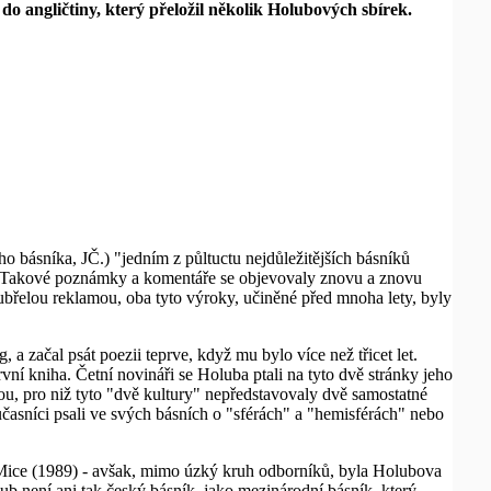
 do angličtiny, který přeložil několik Holubových sbírek.
 básníka, JČ.) "jedním z půltuctu nejdůležitějších básníků
y". Takové poznámky a komentáře se objevovaly znovu a znovu
bubřelou reklamou, oba tyto výroky, učiněné před mnoha lety, byly
 začal psát poezii teprve, když mu bylo více než třicet let.
vní kniha. Četní novináři se Holuba ptali na tyto dvě stránky jeho
ou, pro niž tyto "dvě kultury" nepředstavovaly dvě samostatné
časníci psali ve svých básních o "sférách" a "hemisférách" nebo
Mice (1989) - avšak, mimo úzký kruh odborníků, byla Holubova
lub není ani tak český básník, jako mezinárodní básník, který