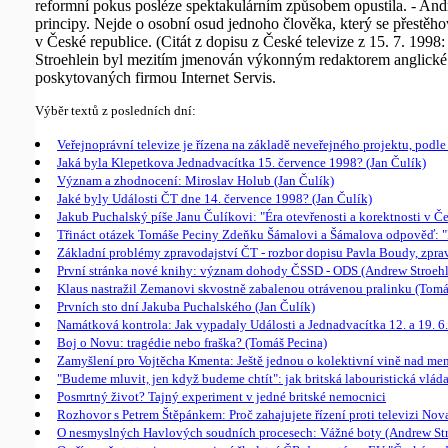
reformní pokus posléze spektakulárním způsobem opustila. - Andr
principy. Nejde o osobní osud jednoho člověka, který se přestěh
v České republice. (Citát z dopisu z České televize z 15. 7. 1998
Stroehlein byl mezitím jmenován výkonným redaktorem anglické 
poskytovaných firmou Internet Servis.
Výběr textů z posledních dní:
Veřejnoprávní televize je řízena na základě neveřejného projektu, po
Jaká byla Klepetkova Jednadvacítka 15. července 1998? (Jan Čulík)
Význam a zhodnocení: Miroslav Holub (Jan Čulík)
Jaké byly Události ČT dne 14. července 1998? (Jan Čulík)
Jakub Puchalský píše Janu Čulíkovi: "Éra otevřenosti a korektnosti v Č
Třináct otázek Tomáše Peciny Zdeňku Šámalovi a Šámalova odpověď: "B
Základní problémy zpravodajství ČT - rozbor dopisu Pavla Boudy, zpra
První stránka nové knihy: význam dohody ČSSD - ODS (Andrew Stroehl
Klaus nastražil Zemanovi skvostně zabalenou otrávenou pralinku (Tomá
Prvních sto dní Jakuba Puchalského (Jan Čulík)
Namátková kontrola: Jak vypadaly Události a Jednadvacítka 12. a 19. 6.
Boj o Novu: tragédie nebo fraška? (Tomáš Pecina)
Zamyšlení pro Vojtěcha Kmenta: Ještě jednou o kolektivní vině nad me
"Budeme mluvit, jen když budeme chtít": jak britská labouristická vlád
Posmrtný život? Tajný experiment v jedné britské nemocnici
Rozhovor s Petrem Štěpánkem: Proč zahajujete řízení proti televizi Nov
O nesmyslných Havlových soudních procesech: Vážné boty (Andrew Str