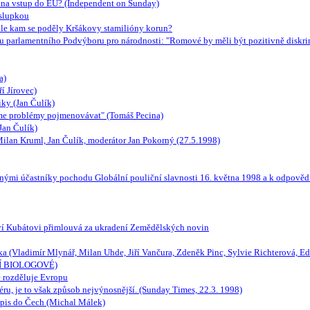
 na vstup do EU? (Independent on Sunday)
 slupkou
ale kam se poděly Kršákovy stamilióny korun?
dou parlamentního Podvýboru pro národnosti: "Romové by měli být pozitivně diskr
a)
í Jírovec)
iky (Jan Čulík)
deme problémy pojmenovávat" (Tomáš Pecina)
Jan Čulík)
Milan Kruml, Jan Čulík, moderátor Jan Pokorný (27.5.1998)
nými účastníky pochodu Globální pouliční slavnosti 16. května 1998 a k odpovědno
tví Kubátovi přimlouvá za ukradení Zemědělských novin
ka (Vladimír Mlynář, Milan Uhde, Jiří Vančura, Zdeněk Pinc, Sylvie Richterová, E
EŠTÍ BIOLOGOVÉ)
 rozděluje Evropu
ru, je to však způsob nejvýnosnější. (Sunday Times, 22.3. 1998)
opis do Čech (Michal Málek)