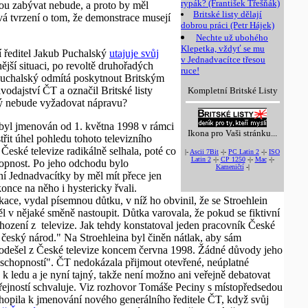
rypák? (František Třešňák)
vou zabývat nebude, a proto by měl
Britské listy dělají
vá tvrzení o tom, že demonstrace musejí
dobrou práci (Petr Hájek)
Nechte už ubohého
Klepetka, vždyť se mu
 ředitel Jakub Puchalský
utajuje svůj
v Jednadvacítce třesou
nější situaci, po revoltě druhořadých
ruce!
 Puchalský odmítá poskytnout Britským
vodajství ČT a označil Britské listy
Kompletní Britské Listy
ádný nebude vyžadovat nápravu?
 byl jmenován od 1. května 1998 v rámci
Ikona pro Vaši stránku...
it úhel pohledu tohoto televizního
eské televize radikálně selhala, poté co
|-
Ascii 7Bit
-|-
PC Latin 2
-|-
ISO
Latin 2
-|-
CP 1250
-|-
Mac
-|-
hopnost. Po jeho odchodu bylo
Kameničtí
-|
í Jednadvacítky by měl mít přece jen
nce na něho i hystericky řvali.
ce, vydal písemnou důtku, v níž ho obvinil, že se Stroehlein
 v nějaké směně nastoupit. Důtka varovala, že pokud se fiktivní
zení z televize. Jak tehdy konstatoval jeden pracovník České
a český národ." Na Stroehleina byl činěn nátlak, aby sám
 odešel z České televize koncem června 1998. Žádné důvody jeho
schopností". ČT nedokázala přijmout otevřené, neúplatné
k ledu a je nyní tajný, takže není možno ani veřejně debatovat
veřejností schvaluje. Viz rozhovor Tomáše Peciny s místopředsedou
opila k jmenování nového generálního ředitele ČT, když svůj