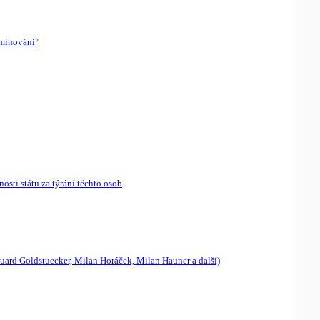
iminováni"
sti státu za týrání těchto osob
duard Goldstuecker, Milan Horáček, Milan Hauner a další)