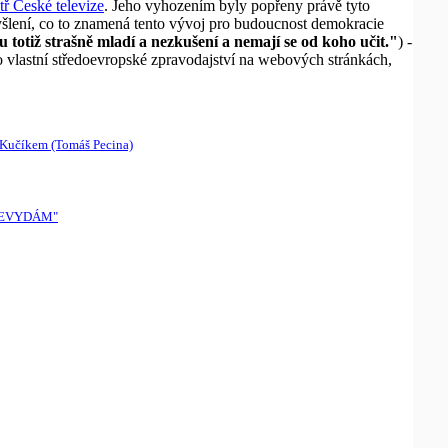
tř České televize
. Jeho vyhozením byly popřeny právě tyto
yšlení, co to znamená tento vývoj pro budoucnost demokracie
ou totiž strašně mladí a nezkušení a nemají se od koho učit."
) -
vlastní středoevropské zpravodajství na webových stránkách,
m Kučíkem (Tomáš Pecina)
T, NEVYDÁM"