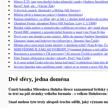
Silnice E 55: tam jsou dnešní česko-německé vztahy (Andrew Stroehlein
Havel? Jistě, ale... (Václav Žák)
O dvojích cenách: Hostinský z Milína (Jiří Jírovec)
Můžete přijít o hlasovací právo! (Andrew Stroehlein)
Kultura zbabělství: co dělat, aby si lidi i v dnešní době zachovali sv
Ukradené Fronta, ukradené Právo (Jiří Vančura, Listy č. 1/1998)
Britská vláda usiluje o stimulování vzdělávací revoluce, aby země ekon
Prestiž BBC pramení z neposkvrněné historie a jasné vize (Ivan Kytka
Dvojí ceny pro domácí a pro cizince: Jděte do muzea (Andrew Stroehlei
Zástupné jásání nad hokejovým vítězstvím v Naganu (Jan Čulík)
Děláme něco proti krizi české identity v dnešním světě? (Ivan Kytka, Če
SEBEVĚDOMÍ JE ZÁKLAD SVOBODY. Významná diskuse o roli sdělovacích 
Bigotnost a xenofobie v ČR potvrzeny? 82 procent Čechů si nepřeje, aby
Film Titanic překonává všechny rekordy. Proč? (Jan Čulík)
Je či není pořad České televize Aréna bulvární? (a předchozí části této d
Severní Amerika jako zaslíbena země - mluví se tu jenom o sexu (Jiří Jír
Dvě sféry, jedna doména
Úmrtí básníka Miroslava Holuba široce zaznamenal britský de
to text na půl stránky velkého formátu - s velkou Holubovou f
Snad mohou tyto texty alespoň trochu sdělit, jaký význam má 