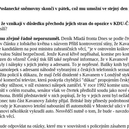
e Poslanecké sněmovny skončí v pátek, což mu umožní ve stejný den
, že vznikají v důsledku přechodu jejich stran do opozice v KDU-Č
sílí?
 mu zřejmě řádně neporozuměl.
Deník Mladá fronta Dnes se podle čt
 článku z loňského května s názvem Příliš kontroverzní stíny, že Kava
e kandidátem na post ministra zahraničních věcí, "je v ostrovním král
lou Státní bezpečností. Jenže Kaval křivě nepřísahal, komise pro komer
uzen do vězení! Český tisk šíří také nepřesné informace, že v Kavanov
y i nálepky s jejich jmény a adresami. To je nepřesné. Balíky knih by
k samolepek s adresami náhodně vybranými z českých telefonních sezna
ta policií k důkazu, že mají čeští disidenté s Kavanem v Londýně sty
ké komerční televize, která poskytla chybějící "důkaz" propojením čes
dky stížnost, v níž existenci nálepek zamlčel. V roce 1992 komise uzna
 v celém rozsahu, senátor však ve čtvrtek předložil soudu jako nové 
na. Britští představitelé v nich popírají, že by v jejich zemi byl než
nec tuto část Kavanovy žaloby přijal. Britské listy přinesly podrobnost
i vody je Kavanovo letošní nabourání tří automobilů v Mostecké ulici v
anovi několikrát vykradli auto. Nesvědčí nutně o tom, že bude - navz
ch věcí.
de odpovídat na otázky, které mu v souvislosti s policejním zásahem př