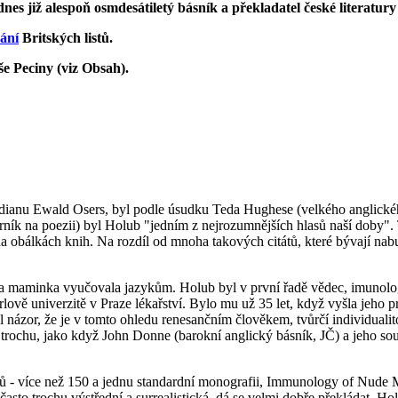
nes již alespoň osmdesátiletý básník a překladatel české literatury
ání
Britských listů.
še Peciny (viz Obsah).
rdianu Ewald Osers, byl podle úsudku Teda Hughese (velkého anglického
dborník na poezii) byl Holub "jedním z nejrozumnějších hlasů naší dob
 na obálkách knih. Na rozdíl od mnoha takových citátů, které bývají na
 a maminka vyučovala jazykům. Holub byl v první řadě vědec, imunolog, a
lově univerzitě v Praze lékařství. Bylo mu už 35 let, když vyšla jeho pr
 názor, že je v tomto ohledu renesančním člověkem, tvůrčí individualit
rochu, jako když John Donne (barokní anglický básník, JČ) a jeho sou
 - více než 150 a jednu standardní monografii, Immunology of Nude 
často trochu výstřední a surrealistická, dá se velmi dobře překládat. Ho