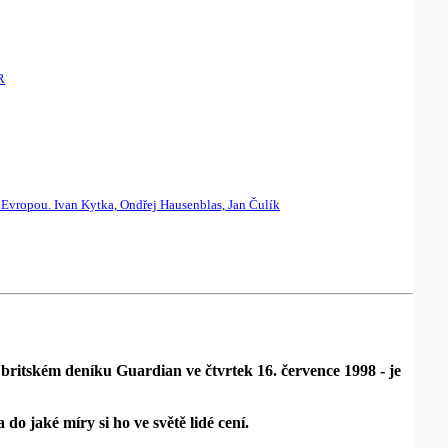
R
vropou. Ivan Kytka, Ondřej Hausenblas, Jan Čulík
britském deníku Guardian ve čtvrtek 16. července 1998 - je
o jaké míry si ho ve světě lidé cení.