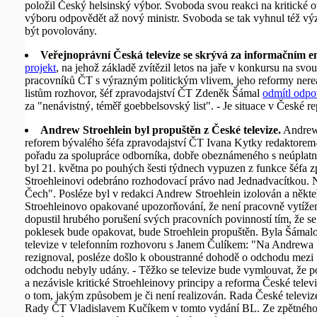
položil Český helsinský výbor. Svoboda svou reakci na kritické o
výboru odpovědět až nový ministr. Svoboda se tak vyhnul též výz
být povolovány.
Veřejnoprávní Česká televize se skrývá za informačním 
projekt
, na jehož základě zvítězil letos na jaře v konkursu na svo
pracovníků ČT s výrazným politickým vlivem, jeho reformy nerea
listům rozhovor, šéf zpravodajství ČT Zdeněk Šámal
odmítl odpo
za "nenávistný, téměř goebbelsovský list". - Je situace v České 
Andrew Stroehlein byl propuštěn z České televize.
Andrew 
reforem bývalého šéfa zpravodajství ČT Ivana Kytky redaktorem-
pořadu za spolupráce odborníka, dobře obeznámeného s neúplatnou
byl 21. května po pouhých šesti týdnech vypuzen z funkce šéfa 
Stroehleinovi odebráno rozhodovací právo nad Jednadvacítkou. N
Čech". Posléze byl v redakci Andrew Stroehlein izolován a někteř
Stroehleinovo opakované upozorňování, že není pracovně vytížen
dopustil hrubého porušení svých pracovních povinností tím, že s
poklesek bude opakovat, bude Stroehlein propuštěn. Byla Šámal
televize v telefonním rozhovoru s Janem Čulíkem: "Na Andrewa Str
rezignoval, posléze došlo k oboustranné dohodě o odchodu mezi
odchodu nebyly udány. - Těžko se televize bude vymlouvat, že p
a nezávisle kritické Stroehleinovy principy a reforma České tele
o tom, jakým způsobem je či není realizován. Rada České televize
Rady ČT Vladislavem Kučíkem v tomto vydání BL. Ze zpětného poh