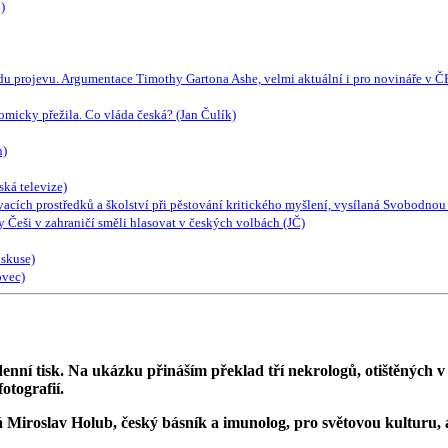
)
obodu projevu. Argumentace Timothy Gartona Ashe, velmi aktuální i pro novináře v Č
omicky přežila. Co vláda česká? (Jan Čulík)
n)
ská televize)
prostředků a školství při pěstování kritického myšlení, vysílaná Svobodnou E
 Češi v zahraničí směli hlasovat v českých volbách (JČ)
iskuse)
ovec)
nní tisk. Na ukázku přináším překlad tří nekrologů, otištěných v 
otografií.
Miroslav Holub, český básník a imunolog, pro světovou kulturu, a d