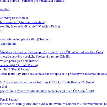
ělání a Evropa" (Sdružení pro vzdělávací politiku)
uardian)
 (Ondřej Hausenblas)
ho zastoupení (Andrew Stroehlein)
oudit, že se nedá dělat nic? (Vratislav Kuška)
í)
ané spolu vedou pivní válku (Observer)
u ekonomiku
mal a spol. budou příčinou, proč vy lidé, žijící v ČR, asi zchudnete (Jan Čulík)
atě o osudu českého vysokého školsteví v tomto čísle BL
edávných pražských demonstrací
laus nepřijde" (Tomáš Pecina)
ch lidí? (Tomáš Pecina)
z České republiky. Bude česká rozvědka schopna čelit případným Saddámovým odv
oč jste dopustili vytunelování firmy CET 21, držitele licence TV Nova?
h škol
pacientům, aby se rozhodli, do které nemocnice jít. A co ČR? (Jan Čulík)
(Tomáš Pecina)
ké finanční záruky, likviduje nyní svou továrnu v Torontu se 2000 zaměstnanci (Jiř