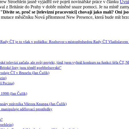
ew Stroehlein jasně vyjádřil své pojetí novinářské práce v článku
Uvni
oval z Británie do Prahy v dobře míněné snaze pomoci. Je na místě zam
:
"Divíte se, proč se [televizní pracovníci] chovají jako malí? Oni js
mutace měsíčníku Nová přítomnost New Presence, která bude mít brzo 
dle Rady ČT je to však v pořádku: Rozhovor s místopředsedou Rady ČT Vladislave
eské televizi začala, ale svůj projekt, jímž jsem vyhrál konkurs na funkci šéfa Č
ritské listy jsou téměř goebbelsovské"
vodaje ČT v Bruselu (Jan Čulík)
ein)
š Pecina)
 1998 (Jan Čulík)
moáry právníka Viktora Knappa (Jan Čulík)
a manipuluje sdělovací prostředky
a?
oehlein)