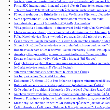
Jak je v porovnání s ostatními středoevropskými zeměmi připravena ČR
Firma SDC International, která má údajně převzít Tatru, je jen prázdnou
Televize Nova: Peter Kršák vede proti Železnému malé soudní procesy, 
Původní rozhovor pro Britské listy s ing. Vavřincem Fójcikem, předse
Svět a spravedlnost: Bude ustaven mezinárodní trestní soudní dvůr?
Jak z dnešních politických průšvihů? (Ondřej Hausenblas)
Věda, politika a komunikace - o financování české vědy (Jan Konvalink
Chabá ochrana soukromých osobních dat v dnešním světě - Databáze (Jiř
Pořad Kotel televize Nova - výhodný propagandistický nástroj pro polit
Česká televize: Jakub Puchalský: "Pakliže bude potřeba a prostor, bu
Shrnutí: Ohrožuje Česká televize svou druhořadostí svou budoucnost? (
Rozhlasová debata o České televizi: Jakub Puchalský, Michal Prokop, 
Americký Kongres kritizuje rasovou nesnášenlivost v České republice
Debata o financování vědy: Věda v ČR a hlupáci (Jiří Jírovec)
Český helsinský výbor: K protiprávnímu zacházení policistů s předvede
Je Česká televize nezávislá? (Tomáš Pecina)
Vítězství druhořadosti v české státní televizi (Jan Čulík)
Jak byly ukradeny Zemědělské noviny
Dokument: 27. března 1991: Petr Pithart se dopisem ministru zeměděls
Role vzdělanců v chaosu české společnosti (přednáška Jana Čulíka)
Ostře odmítavá i souhlasná diskuse k výše uvedené přednášce Jana Čulí
Naléhavá výzva vědcům: je třeba vytvořit silnou lobby pro vědu (Č
Kosovo: Poznámky z jednoho londýnského semináře o tom, co skutečně
Krásné sny. Kolaborace už není v ČR jediným způsobem, jak udělat karié
Češi v Americe a Češi doma: "Kdo nechtěl odejít, nemusel? Otevřený d