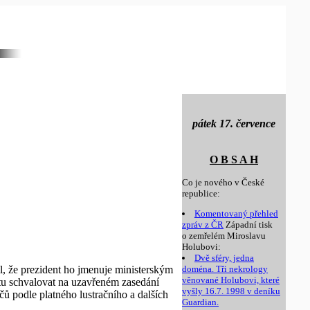
pátek 17. července
O B S A H
Co je nového v České
republice:
Komentovaný přehled
zpráv z ČR
Západní tisk
o zemřelém Miroslavu
Holubovi:
Dvě sféry, jedna
l, že prezident ho jmenuje ministerským
doména. Tři nekrology
věnované Holubovi, které
tu schvalovat na uzavřeném zasedání
vyšly 16.7. 1998 v deníku
ů podle platného lustračního a dalších
Guardian.