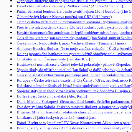
O přípravě strategie pro zapojení školství ČR do systému EU "České vzd
Havel chce jednat s komunisty: Velká změna? (Andrew Stroehlein)
Praha: Senzační bonboniéra. Jenže uvnitř nejsou žádné bonbóny (The G
Čím může být lekce z Kosova poučná pro ČR? (Jiří Jírovec)
Obraz českého vzdělávání v mezinárodním srovnání - významná analýza
Proč je pro mladou demokracii v ČR nevýhodné opustit systém poměrné
Havárie francouzského autobusu: Je lepší problémy odstraňovat, anebo us
Co s dětmi, které nejsou akademicky nadané? (Jan Sokol, ministr školstv
České volby: Nepouštějte k moci Václava Klause! (Financial Times)
Anheuser-Busch a Budvar: "Je to moje značka, chlapče!!" Češi a Američ
Kolaps japonského bankovního systému vážně ohrožuje celou světovo
Co skutečně pomůže naší vědě (Jaroslav Král)
Husákovská normalizace v České televizi pokračuje - pánové Klepetko, Šá
Vysoké školy do příštího tisíciletí (Jan Sokol) a další příspěvky k deb
Český helsinský výbor znovu protestuje proti policejní brutalitě za n
Korupce v České televizi a bezelstný Ota Černý: "Oťas, neblbni, nebo K
K diskusi o českém školství: Hrozí české společnosti nadbytek vzdělaný
Spojené státy se rozhodly rozhlasem podvracet Irák Saddáma Husajna 
Hořlavá past českých paneláků (Alex Kelin)
Dopis Michalu Prokopovi, členu mediální komise českého parlamentu: Pr
Dva dopisy Jana Sokola, českého ministra školství, o koncepci vysokýc
Británie: Míra profesionální zdatnosti chirurgům bude muset být známá 
Umakartová jádra českých paneláků - smrtící past
Pořad "Živím se svým tělem" TV Nova: Kontroverzní Áčko - sex o páté 
Boeing, který kupuje české Aero a dostává k tomu od české vlády obrovs