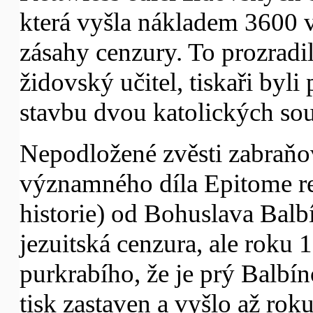
která vyšla nákladem 3600 
zásahy cenzury. To prozrad
židovský učitel, tiskaři byl
stavbu dvou katolických sou
Nepodložené zvěsti zabraňo
významného díla Epitome r
historie) od Bohuslava Balb
jezuitská cenzura, ale roku
purkrabího, že je prý Balbín
tisk zastaven a vyšlo až rok