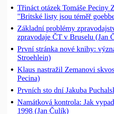
Třináct otázek Tomáše Peciny
"Britské listy jsou téměř goebb
Základní problémy zpravodajst
zpravodaje ČT v Bruselu (Jan Č
První stránka nové knihy: v
Stroehlein)
Klaus nastražil Zemanovi skvo
Pecina)
Prvních sto dní Jakuba Puchals
Namátková kontrola: Jak vypada
1998 (Jan Čulík)