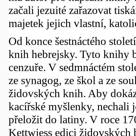
začali jezuité zařazovat tis
majetek jejich vlastní, kato
Od konce šestnáctého století
knih hebrejsky. Tyto knihy b
cenzuře. V sedmnáctém stole
ze synagog, ze škol a ze so
židovských knih. Aby dokázal
kacířské myšlenky, nechali 
přeložit do latiny. V roce 17
Kettwiess edici židovských 