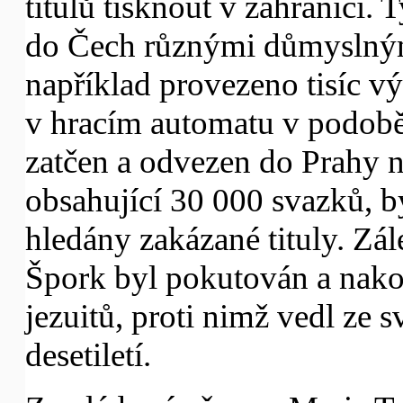
titulů tisknout v zahraničí.
do Čech různými důmyslným
například provezeno tisíc 
v hracím automatu v podobě
zatčen a odvezen do Prahy n
obsahující 30 000 svazků, b
hledány zakázané tituly. Zále
Špork byl pokutován a nako
jezuitů, proti nimž vedl ze 
desetiletí.