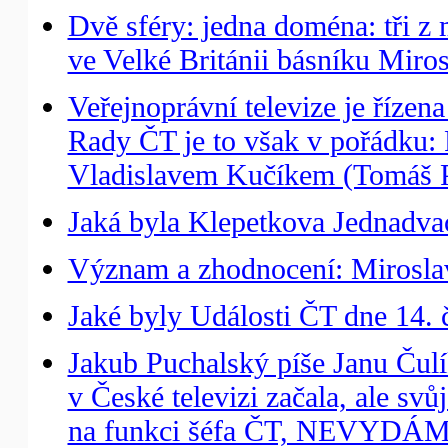
Dvě sféry: jedna doména: tři 
ve Velké Británii básníku Miro
Veřejnoprávní televize je řízen
Rady ČT je to však v pořádku
Vladislavem Kučíkem (Tomáš P
Jaká byla Klepetkova Jednadvac
Význam a zhodnocení: Miroslav
Jaké byly Události ČT dne 14. 
Jakub Puchalský píše Janu Čulík
v České televizi začala, ale svů
na funkci šéfa ČT, NEVYDÁM