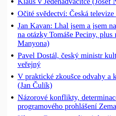
Klaus v Jedenadvacítce (Josef
Očité svědectví: Česká televiz
Jan Kavan: Lhal jsem a jsem n
na otázky Tomáše Peciny, plus 
Manyona)
Pavel Dostál, český ministr ku
veřejný
V praktické zkoušce odvahy a kr
(Jan Čulík)
Názorové konflikty, determinac
programového prohlášení Zema