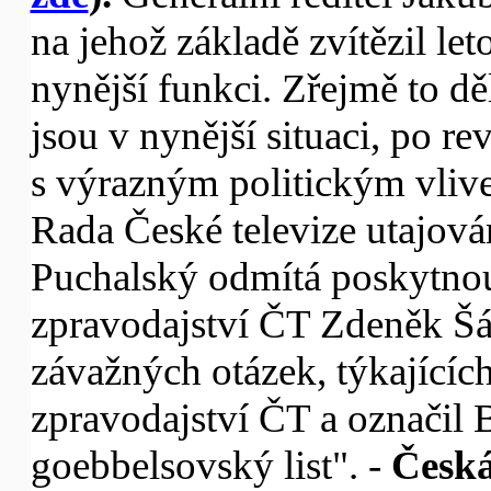
na jehož základě zvítězil le
nynější funkci. Zřejmě to dě
jsou v nynější situaci, po 
s výrazným politickým vlive
Rada České televize utajová
Puchalský odmítá poskytnou
zpravodajství ČT Zdeněk Š
závažných otázek, týkajícíc
zpravodajství ČT a označil B
goebbelsovský list". -
Česká 