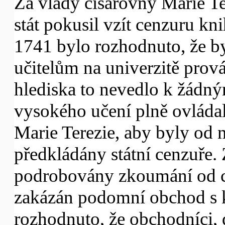
Za vlády císařovny Marie T
stát pokusil vzít cenzuru kn
1741 bylo rozhodnuto, že b
učitelům na univerzitě prov
hlediska to nevedlo k žádn
vysokého učení plně ovládali
Marie Terezie, aby byly od 
předkládány státní cenzuře.
podrobovány zkoumání od cí
zakázán podomní obchod s 
rozhodnuto, že obchodníci, 