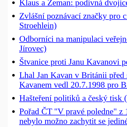
Klaus a Zeman: podivná dvojic
Zvlášní poznávací značky pro 
Stroehlein)
Odborníci na manipulaci veřejné
Jírovec)
Štvanice proti Janu Kavanovi p
Lhal Jan Kavan v Británii pře
Kavanem vedl 20.7.1998 pro Bri
Hašteření politiků a český tisk 
Pořad ČT "V pravé poledne" z 
nebylo možno zachytit se jedin