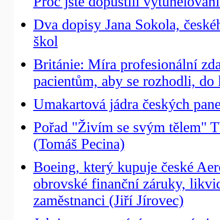
Proč jste dopustili vytunelován
Dva dopisy Jana Sokola, českéh
škol
Británie: Míra profesionální z
pacientům, aby se rozhodli, do 
Umakartová jádra českých panel
Pořad "Živím se svým tělem" T
(Tomáš Pecina)
Boeing, který kupuje české Aer
obrovské finanční záruky, likv
zaměstnanci (Jiří Jírovec)