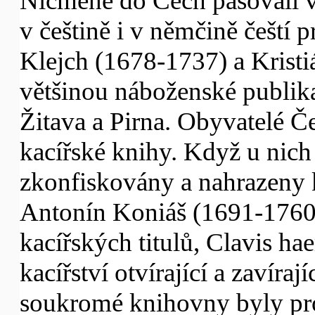
Nicméně do Čech pašovali v
v češtině i v němčině čeští p
Klejch (1678-1737) a Kristi
většinou náboženské publik
Žitava a Pirna. Obyvatelé Č
kacířské knihy. Když u nich
zkonfiskovány a nahrazeny k
Antonín Koniáš (1691-1760)
kacířských titulů, Clavis ha
kacířství otvírající a zavíra
soukromé knihovny byly pr