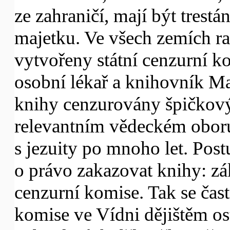
ze zahraničí, mají být trestá
majetku. Ve všech zemích r
vytvořeny státní cenzurní k
osobní lékař a knihovník Ma
knihy cenzurovány špičkov
relevantním vědeckém oboru
s jezuity po mnoho let. Postu
o právo zakazovat knihy: zá
cenzurní komise. Tak se čast
komise ve Vídni dějištěm os