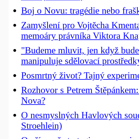
Boj o Novu: tragédie nebo fraš
Zamyšlení pro Vojtěcha Kmenta:
memoáry právníka Viktora Knap
"Budeme mluvit, jen když budeme
manipuluje sdělovací prostředk
Posmrtný život? Tajný experime
Rozhovor s Petrem Štěpánkem: Pr
Nova?
O nesmyslných Havlových soud
Stroehlein)