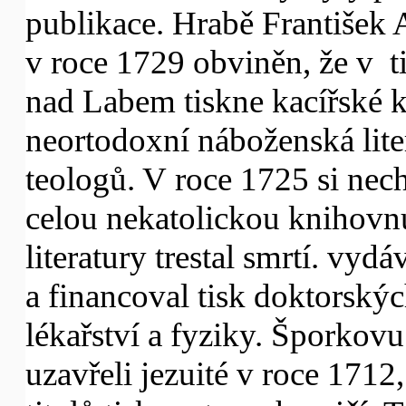
publikace. Hrabě František 
v roce 1729 obviněn, že v t
nad Labem tiskne kacířské k
neortodoxní náboženská lite
teologů. V roce 1725 si nec
celou nekatolickou knihovnu
literatury trestal smrtí. vydá
a financoval tisk doktorských
lékařství a fyziky. Šporkov
uzavřeli jezuité v roce 1712