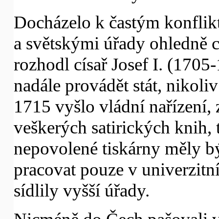
Docházelo k častým konfli
a světskými úřady ohledně c
rozhodl císař Josef I. (1705
nadále provádět stát, nikoli
1715 vyšlo vládní nařízení, 
veškerých satirických knih, 
nepovolené tiskárny měly b
pracovat pouze v univerzitn
sídlily vyšší úřady.