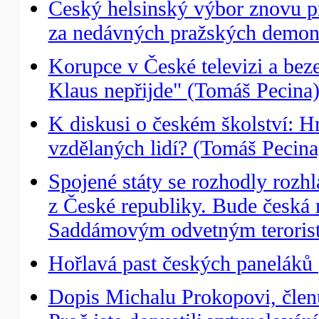
Český helsinský výbor znovu prot
za nedávných pražských demons
Korupce v České televizi a bez
Klaus nepřijde" (Tomáš Pecina
K diskusi o českém školství: H
vzdělaných lidí? (Tomáš Pecina
Spojené státy se rozhodly roz
z České republiky. Bude česká 
Saddámovým odvetným teroris
Hořlavá past českých paneláků 
Dopis Michalu Prokopovi, člen