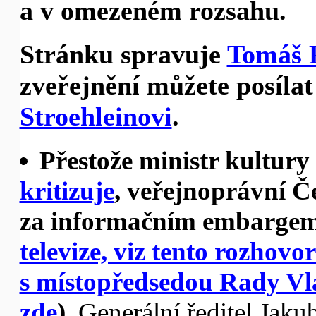
a v omezeném rozsahu.
Stránku spravuje
Tomáš 
zveřejnění můžete posíla
Stroehleinovi
.
Přestože ministr kultury 
kritizuje
, veřejnoprávní Če
za informačním embargem
televize, viz tento rozhov
s místopředsedou Rady V
zde
).
Generální ředitel Jak