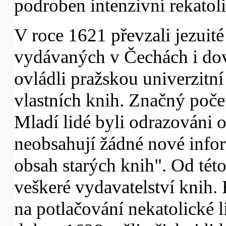
podroben intenzivní rekatoli
V roce 1621 převzali jezuit
vydávaných v Čechách i dov
ovládli pražskou univerzitní 
vlastních knih. Značný poče
Mladí lidé byli odrazováni 
neobsahují žádné nové info
obsah starých knih". Od této
veškeré vydavatelství knih.
na potlačování nekatolické li