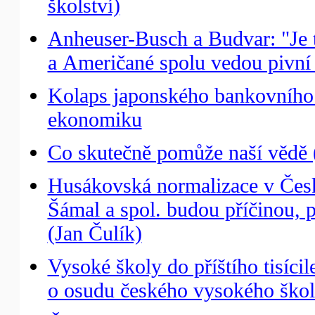
školství)
Anheuser-Busch a Budvar: "Je t
a Američané spolu vedou pivní
Kolaps japonského bankovního 
ekonomiku
Co skutečně pomůže naší vědě (
Husákovská normalizace v České
Šámal a spol. budou příčinou, pr
(Jan Čulík)
Vysoké školy do příštího tisícil
o osudu českého vysokého škols