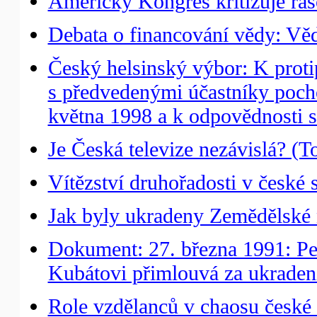
Americký Kongres kritizuje ras
Debata o financování vědy: Věda
Český helsinský výbor: K proti
s předvedenými účastníky pocho
května 1998 a k odpovědnosti st
Je Česká televize nezávislá? (
Vítězství druhořadosti v české s
Jak byly ukradeny Zemědělské
Dokument: 27. března 1991: Pet
Kubátovi přimlouvá za ukrade
Role vzdělanců v chaosu české 