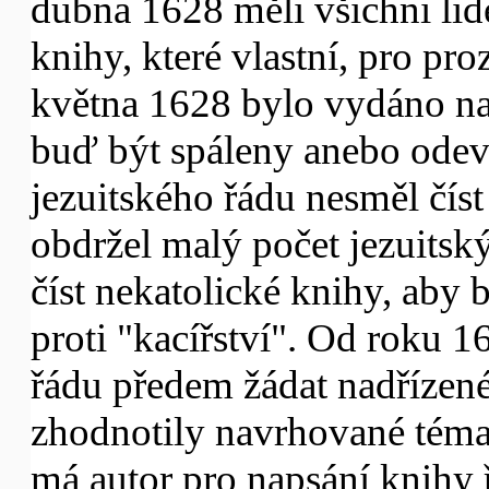
dubna 1628 měli všichni lid
knihy, které vlastní, pro pr
května 1628 bylo vydáno nař
buď být spáleny anebo ode
jezuitského řádu nesměl čís
obdržel malý počet jezuitsk
číst nekatolické knihy, aby 
proti "kacířství". Od roku 1
řádu předem žádat nadřízené
zhodnotily navrhované téma
má autor pro napsání knihy