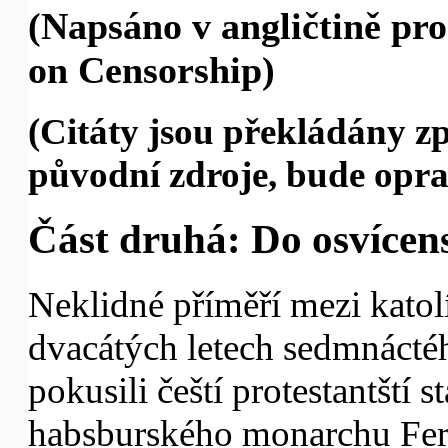
(Napsáno v angličtině pr
on Censorship)
(Citáty jsou překládány z
původní zdroje, bude opra
Část druhá: Do osvícens
Neklidné příměří mezi katolí
dvacátých letech sedmnáctéh
pokusili čeští protestantští s
habsburského monarchu Ferd