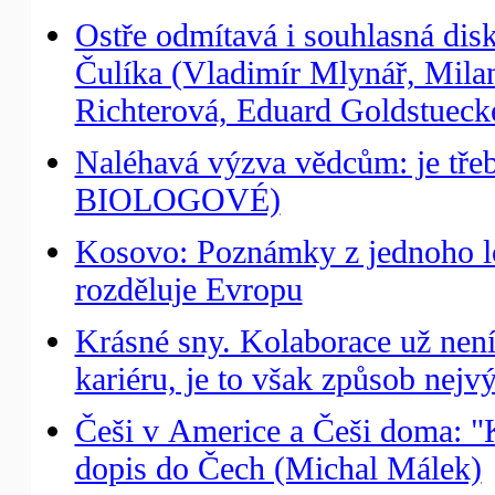
Ostře odmítavá i souhlasná dis
Čulíka (Vladimír Mlynář, Milan
Richterová, Eduard Goldstuecke
Naléhavá výzva vědcům: je třeb
BIOLOGOVÉ)
Kosovo: Poznámky z jednoho l
rozděluje Evropu
Krásné sny. Kolaborace už nen
kariéru, je to však způsob nejv
Češi v Americe a Češi doma: "K
dopis do Čech (Michal Málek)