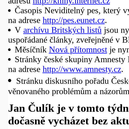
adresu
http://knihy.internet.cz
Časopis Neviditelný pes, který v
na adrese
http://pes.eunet.cz
.
V
archívu Britských listů
jsou ny
uspořádané články, zveřejněné v B
Měsíčník
Nová přítomnost
je nyn
Stránky české skupiny Amnesty I
na adrese
http://www.amnesty.cz
.
Stránku diskusního pořadu České
věnovaného problémům a názorům 
Jan Čulík je v tomto týd
dočasně vycházet bez akt