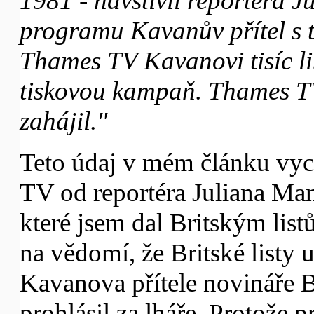
1981 - navštívil reportéra
programu Kavanův přítel s t
Thames TV Kavanovi tisíc li
tiskovou kampaň. Thames T
zahájil."
Teto údaj v mém článku vy
TV od reportéra Juliana Man
které jsem dal Britským list
na vědomí, že Britské list
Kavanova přítele novináře 
prohlásil za lháře. Protože