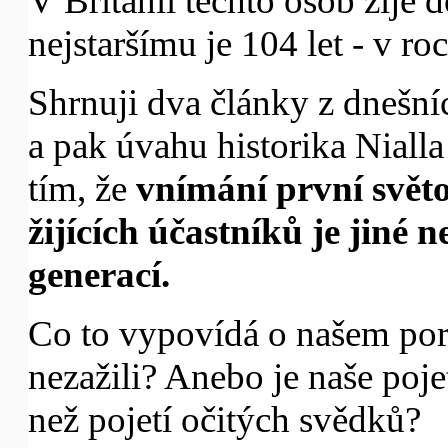
V Británii těchto osob žije d
nejstaršímu je 104 let - v r
Shrnuji dva články z dnešn
a pak úvahu historika Nialla
tím, že
vnímání první světo
žijících účastníků je jiné 
generací.
Co to vypovídá o našem por
nezažili? Anebo je naše pojet
než pojetí očitých svědků?