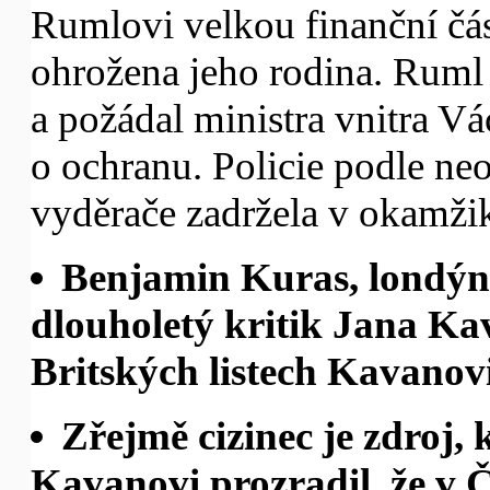
Rumlovi velkou finanční čás
ohrožena jeho rodina. Ruml s
a požádal ministra vnitra Vá
o ochranu. Policie podle neo
vyděrače zadržela v okamžiku
Benjamin Kuras, londýns
dlouholetý kritik Jana Ka
Britských listech Kavanov
Zřejmě cizinec je zdroj,
Kavanovi prozradil, že v 