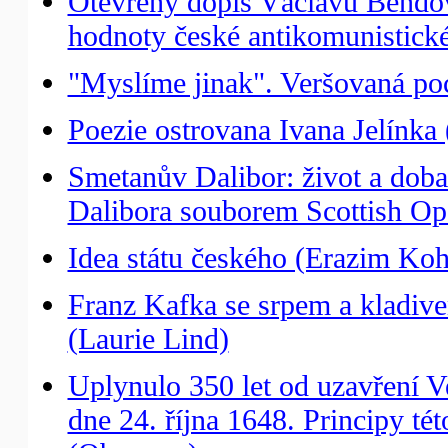
Otevřený dopis Václavu Bendovi
hodnoty české antikomunistick
"Myslíme jinak". Veršovaná po
Poezie ostrovana Ivana Jelínka 
Smetanův Dalibor: život a doba:
Dalibora souborem Scottish Op
Idea státu českého (Erazim Ko
Franz Kafka se srpem a kladive
(Laurie Lind)
Uplynulo 350 let od uzavření Ve
dne 24. října 1648. Principy té