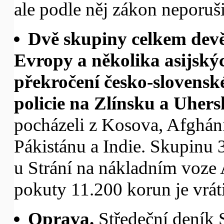
ale podle něj zákon neporuši
Dvě skupiny celkem devě
Evropy a několika asijský
překročení česko-slovensk
policie na Zlínsku a Uher
pocházeli z Kosova, Afgháni
Pákistánu a Indie. Skupinu 3
u Strání na nákladním voze 
pokuty 11.200 korun je vrát
Oprava.
Středeční deník S