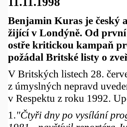
11.11.1998
Benjamin Kuras je český a
žijící v Londýně. Od první
ostře kritickou kampaň pr
požádal Britské listy o zve
V Britských listech 28. če
z úmyslných nepravd uved
v Respektu z roku 1992. Upo
1.
"Čtyři dny po vysílání pr