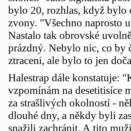
bylo 20, rozhlas, když bylo
zvony. "Všechno naprosto uti
Nastalo tak obrovské uvolně
prázdný. Nebylo nic, co by 
ztraceni, ale bylo to jen doč
Halestrap dále konstatuje: 
vzpomínám na desetitisíce m
za strašlivých okolností - ně
dlouhé dny, a někdy byli zast
snažili zachránit. A tito mu