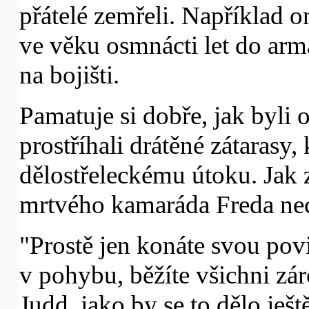
přátelé zemřeli. Například 
ve věku osmnácti let do armá
na bojišti.
Pamatuje si dobře, jak byli 
prostříhali drátěné zátarasy,
dělostřeleckému útoku. Jak z
mrtvého kamaráda Freda nech
"Prostě jen konáte svou povi
v pohybu, běžíte všichni zá
Judd, jako by se to dělo ješt