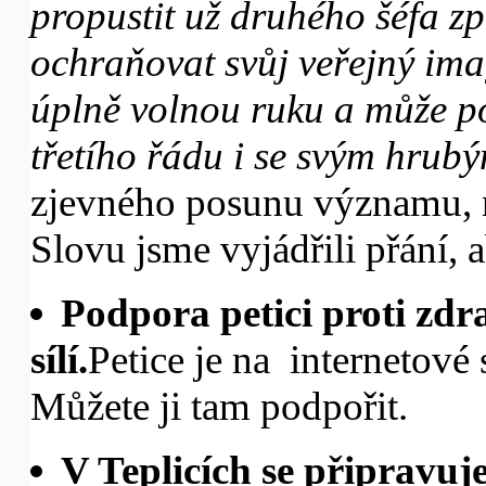
propustit už druhého šéfa z
ochraňovat svůj veřejný ima
úplně volnou ruku a může po
třetího řádu i se svým hru
zjevného posunu významu, n
Slovu jsme vyjádřili přání, 
Podpora petici proti zdr
sílí.
Petice je na internetové
Můžete ji tam podpořit.
V Teplicích se připravuj