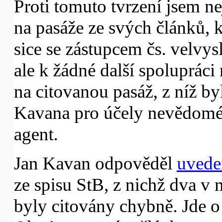
Proti tomuto tvrzení jsem n
na pasáže ze svých článků, kt
sice se zástupcem čs. velvysl
ale k žádné další spolupráci
na citovanou pasáž, z níž by
Kavana pro účely nevědoméh
agent.
Jan Kavan odpověděl
uved
ze spisu StB, z nichž dva v
byly citovány chybně. Jde 