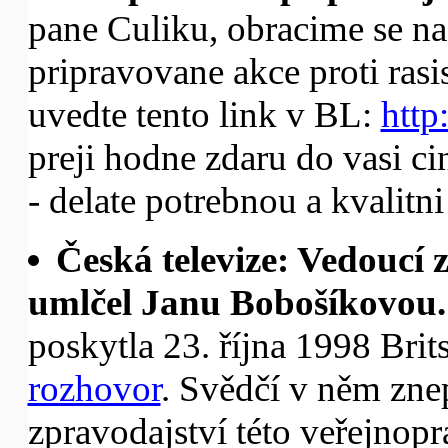
pane Culiku, obracime se na
pripravovane akce proti rasi
uvedte tento link v BL:
http
preji hodne zdaru do vasi ci
- delate potrebnou a kvalitn
Česká televize: Vedoucí
umlčel Janu Bobošíkovou.
poskytla 23. října 1998 Bri
rozhovor
. Svědčí v něm zne
zpravodajství této veřejnoprá