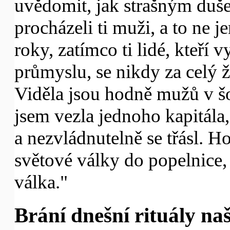
uvědomit, jak strašným duš
procházeli ti muži, a to ne j
roky, zatímco ti lidé, kteří 
průmyslu, se nikdy za celý ž
Viděla jsou hodně mužů v šo
jsem vezla jednoho kapitála,
a nezvládnutelně se třásl. Ho
světové války do popelnice,
válka."
Brání dnešní rituály n