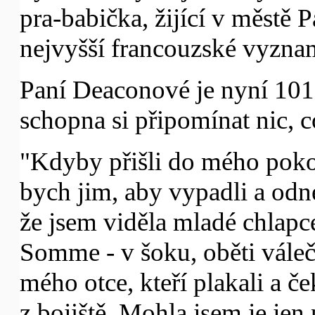
pra-babička, žijící v městě
nejvyšší francouzské vyzna
Paní Deaconové je nyní 101 l
schopna si připomínat nic, c
"Kdyby přišli do mého pokoj
bych jim, aby vypadli a odne
že jsem viděla mladé chlap
Somme - v šoku, oběti vále
mého otce, kteří plakali a če
z bojiště. Mohla jsem je jen 