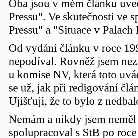
Oba jsou v mém článku uve
Pressu". Ve skutečnosti ve s
Pressu" a "Situace v Palach 
Od vydání článku v roce 199
nepodíval. Rovněž jsem nezn
u komise NV, která toto uvá
se už, jak při redigování čl
Ujišťuji, že to bylo z nedbal
Nemám a nikdy jsem neměl 
spolupracoval s StB po roc