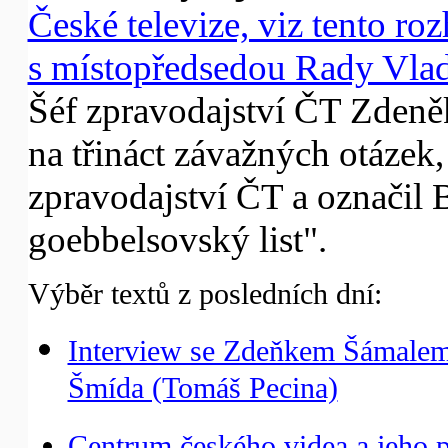
České televize, viz tento r
s místopředsedou Rady Vla
Šéf zpravodajství ČT Zden
na třináct závažných otázek,
zpravodajství ČT a označil B
goebbelsovský list".
Výběr textů z posledních dní:
Interview se Zdeňkem Šámalem 
Šmída (Tomáš Pecina)
Centrum českého videa a jeho p