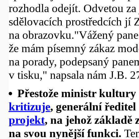
rozhodla odejít. Odvetou za 
sdělovacích prostředcích jí
na obrazovku."Vážený pane 
že mám písemný zákaz moder
na porady, podepsaný pane
v tisku," napsala nám J.B. 2
Přestože ministr kultury 
kritizuje
, generální ředit
projekt
, na jehož základě 
na svou nynější funkci.
Ten