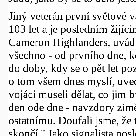
Jiný veterán první světové 
103 let a je posledním žijí
Cameron Highlanders, uvádí,
všechno - od prvního dne, kd
do doby, kdy se o pět let poz
o tom všem dnes myslí, uved
vojáci museli dělat, co jim b
den ode dne - navzdory zim
ostatnímu. Doufali jsme, že
skončí." Jako signalista po