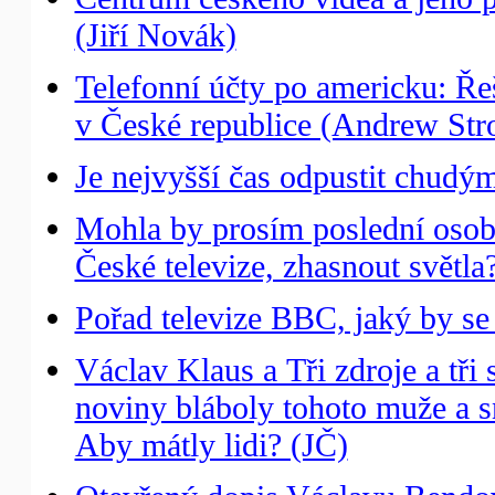
(Jiří Novák)
Telefonní účty po americku: Řeš
v České republice (Andrew Stro
Je nejvyšší čas odpustit chudý
Mohla by prosím poslední osoba
České televize, zhasnout světl
Pořad televize BBC, jaký by s
Václav Klaus a Tři zdroje a tři
noviny bláboly tohoto muže a s
Aby mátly lidi? (JČ)