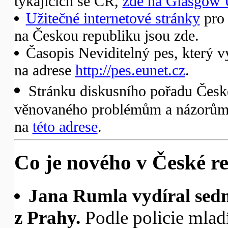
týkajících se ČR,
zde na Glasgow 
Užitečné internetové stránky
pro 
na Českou republiku jsou zde.
Časopis Neviditelný pes, který v
na adrese
http://pes.eunet.cz
.
Stránku diskusního pořadu České
věnovaného problémům a názorům 
na
této adrese
.
Co je nového v České re
Jana Rumla vydíral sedm
z Prahy.
Podle policie mlad