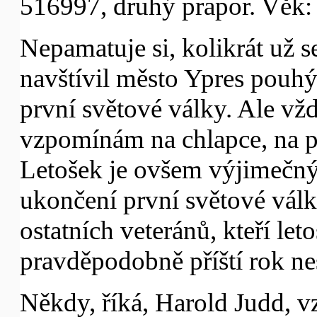
516997, druhý prapor. Věk: 
Nepamatuje si, kolikrát už 
navštívil město Ypres pouhý
první světové války. Ale vž
vzpomínám na chlapce, na přá
Letošek je ovšem výjimečný
ukončení první světové války
ostatních veteránů, kteří let
pravděpodobně příští rok ne
Někdy, říká, Harold Judd, v