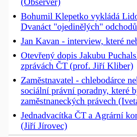
(Observer)
Bohumil Klepetko vykládá Lid
Dvanáct "ojedinělých" odchod
Jan Kavan - interview, které n
Otevřený dopis Jakubu Puchals
zprávách ČT (prof. Jiří Kliber)
Zaměstnavatel - chlebodárce neb
sociální právní poradny, které 
zaměstnaneckých právech (Ivet
Jednadvacítka ČT a Agrární ko
(Jiří Jírovec)