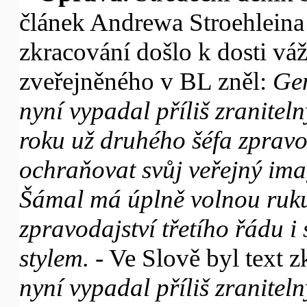
článek Andrewa Stroehlein
zkracování došlo k dosti vá
zveřejněného v BL zněl:
Gen
nyní vypadal příliš zranitel
roku už druhého šéfa zprav
ochraňovat svůj veřejný ima
Šámal má úplně volnou ruku
zpravodajství třetího řádu
stylem.
- Ve Slově byl text z
nyní vypadal příliš zranitel