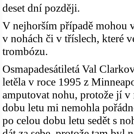
deset dní později.
V nejhorším případě mohou v
v nohách či v tříslech, které 
trombózu.
Osmapadesátiletá Val Clarková
letěla v roce 1995 z Minneapo
amputovat nohu, protože jí v
dobu letu mi nemohla pořádn
po celou dobu letu sedět s n
dát za sebe, protože tam byl