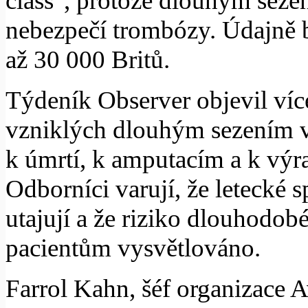
class", protože dlouhým seze
nebezpečí trombózy. Údajně 
až 30 000 Britů.
Týdeník Observer objevil víc
vzniklých dlouhým sezením v l
k úmrtí, k amputacím a k výr
Odborníci varují, že letecké s
utajují a že riziko dlouhodob
pacientům vysvětlováno.
Farrol Kahn, šéf organizace Av