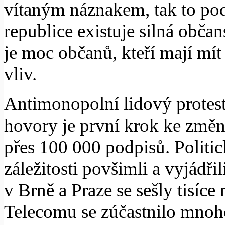
vítaným náznakem, tak to pod
republice existuje silná obča
je moc občanů, kteří mají mít
vliv.
Antimonopolní lidový protest
hovory je první krok ke změ
přes 100 000 podpisů. Politick
záležitosti povšimli a vyjádři
v Brně a Praze se sešly tisíc
Telecomu se zúčastnilo mnoho 