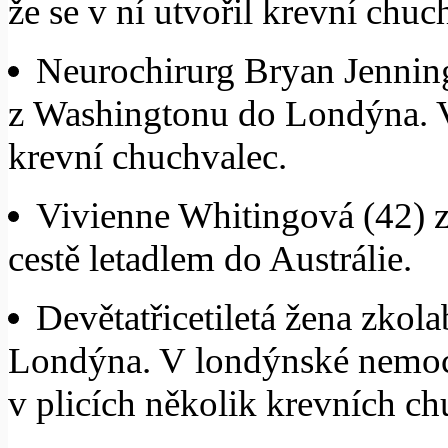
že se v ní utvořil krevní chuc
Neurochirurg Bryan Jenning
z Washingtonu do Londýna. V
krevní chuchvalec.
Vivienne Whitingová (42) z
cestě letadlem do Austrálie.
Devětatřicetiletá žena zkol
Londýna. V londýnské nemocni
v plicích několik krevních ch