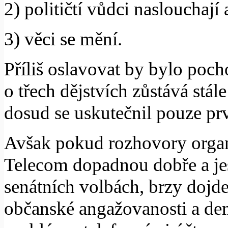
2) političtí vůdci naslouchají
3) věci se mění.
Příliš oslavovat by bylo poch
o třech dějstvích zůstává stál
dosud se uskutečnil pouze pr
Avšak pokud rozhovory organi
Telecom dopadnou dobře a jest
senátních volbách, brzy dojde i
občanské angažovanosti a dem