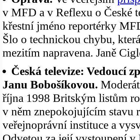
v MFD a v Reflexu o České te
křestní jméno reportérky MF
Šlo o technickou chybu, která
mezitím napravena. Janě Cig
Česká televize: Vedoucí 
Janu Bobošíkovou.
Moderát
října 1998 Britským listům r
v něm znepokojujícím stavu r
veřejnoprávní instituce a vysv
Odvetou za její vystoupení v 