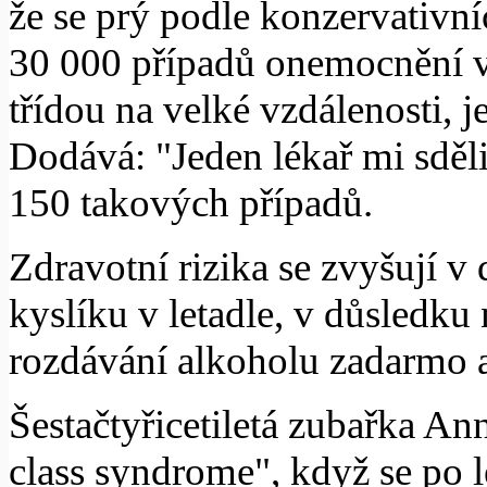
že se prý podle konzervativní
30 000 případů onemocnění v
třídou na velké vzdálenosti, 
Dodává: "Jeden lékař mi sděl
150 takových případů.
Zdravotní rizika se zvyšují 
kyslíku v letadle, v důsledku
rozdávání alkoholu zadarmo a
Šestačtyřicetiletá zubařka A
class syndrome", když se po l