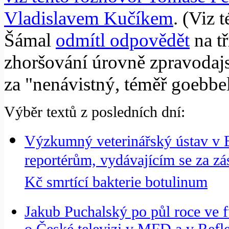
Vladislavem Kučíkem
. (Viz 
Šámal
odmítl odpovědět
na tř
zhoršování úrovně zpravodajst
za "nenávistný, téměř goebbel
Výběr textů z posledních dní:
Výzkumný veterinářský ústav v B
reportérům, vydávajícím se za z
Kč smrtící bakterie botulinum
Jakub Puchalský po půl roce ve fu
o České televizi v MFD a v Refl