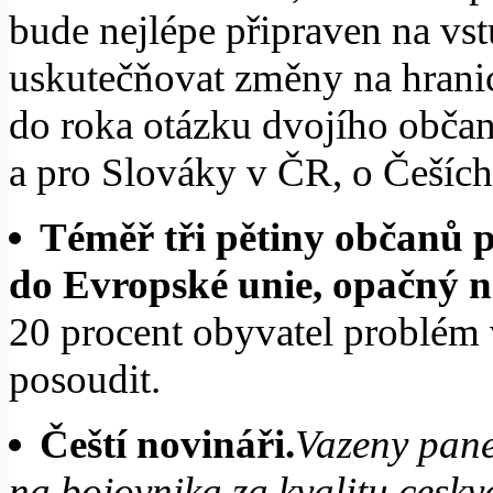
bude nejlépe připraven na vs
uskutečňovat změny na hranic
do roka otázku dvojího občan
a pro Slováky v ČR, o Češíc
Téměř tři pětiny občanů 
do Evropské unie, opačný ná
20 procent obyvatel problém
posoudit.
Čeští novináři.
Vazeny pane
na bojovnika za kvalitu cesky