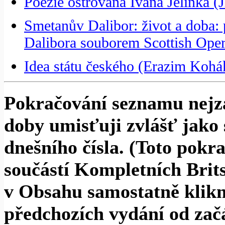
Poezie ostrovana Ivana Jelínka (
Smetanův Dalibor: život a doba: p
Dalibora souborem Scottish Ope
Idea státu českého (Erazim Kohá
Pokračování seznamu nejza
doby umisťuji zvlášť jako
dnešního čísla. (Toto po
součástí Kompletních Brits
v Obsahu samostatně klikn
předchozích vydání od začá