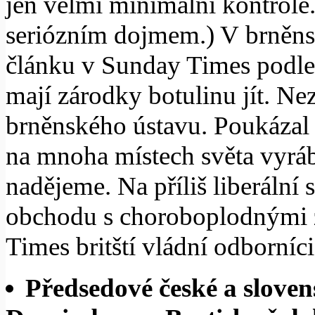
jen velmi minimální kontrole
seriózním dojmem.) V brněn
článku v Sunday Times podle 
mají zárodky botulinu jít. N
brněnského ústavu. Poukázal 
na mnoha místech světa vyráb
nadějeme. Na příliš liberální 
obchodu s choroboplodnými z
Times britští vládní odborníci
Předsedové české a slove