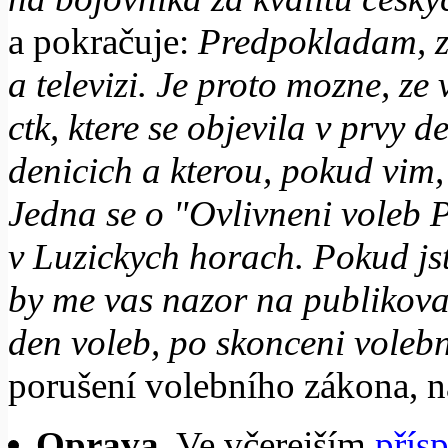
a pokračuje:
Predpokladam, ze
a televizi. Je proto mozne, z
ctk, ktere se objevila v prvy
denicich a kterou, pokud vim
Jedna se o "Ovlivneni voleb
v Luzickych horach. Pokud jst
by me vas nazor na publikova
den voleb, po skonceni voleb
porušení volebního zákona, 
Oprava.
Ve včerejším
přís