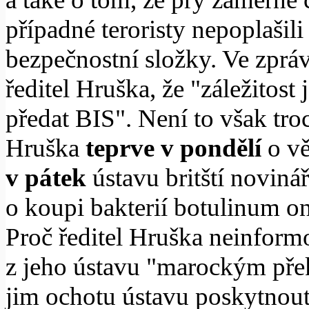
případné teroristy nepoplašil
bezpečnostní složky. Ve zpráv
ředitel Hruška, že "záležitost 
předat BIS". Není to však tro
Hruška
teprve v pondělí
o vě
v pátek
ústavu britští novinář
o koupi bakterií botulinum o
Proč ředitel Hruška neinform
z jeho ústavu "marockým přek
jim ochotu ústavu poskytnou