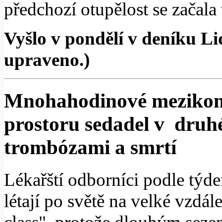
předchozí otupělost se začala 
Vyšlo v pondělí v deníku L
upraveno.)
Mnohahodinové mezikont
prostoru sedadel v druhé 
trombózami a smrtí
Lékařští odborníci podle týden
létají po světě na velké vzdál