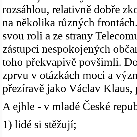
rozsáhlou, relativně dobře z
na několika různých frontách.
svou roli a ze strany Telecom
zástupci nespokojených občanů
toho překvapivě povšimli. Dok
zprvu v otázkách moci a význ
přezíravě jako Václav Klaus, p
A ejhle - v mladé České repu
1) lidé si stěžují;