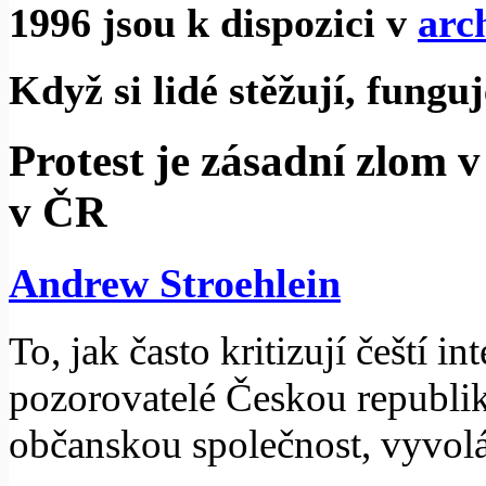
1996 jsou k dispozici v
arc
Když si lidé stěžují, fungu
Protest je zásadní zlom v
v ČR
Andrew Stroehlein
To, jak často kritizují čeští i
pozorovatelé Českou republik
občanskou společnost, vyvol