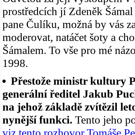
prostředcích jí Zdeněk Šámal
pane Čulíku, možná by vás z
moderovat, natáčet šoty a ch
Šámalem. To vše pro mé názor
1998.
Přestože ministr kultury 
generální ředitel Jakub Pu
na jehož základě zvítězil le
nynější funkci.
Tento jeho p
viz tento rozhovor Tomáše P