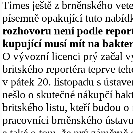
Times ještě z brněnského vete
písemně opakující tuto nabíd
rozhovoru není podle repor
kupující musí mít na bakter
O vývozní licenci prý začal 
britského reportéra teprve te
v pátek 20. listopadu s ústav
nešlo o skutečné nákupčí bakt
britského listu, kteří budou o
pracovníci brněnského ústav
a také o tom, že prý záměrně 