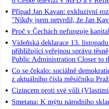
Případ Jan Kavan: exkluzívní r
"Nikdy jsem netvrdil, že Jan Kav
Proč v Čechách nefunguje kapital
Vídeňská deklarace 13. listopadu
přibližující veřejnou správu těs
Public Administration Closer to t
Co se čekalo: sociálně demokrati
z aktuálního čísla měsíčníku Pra
Cizincem proti své vůli (Vlastim
Smetana: K mýtu národního skla