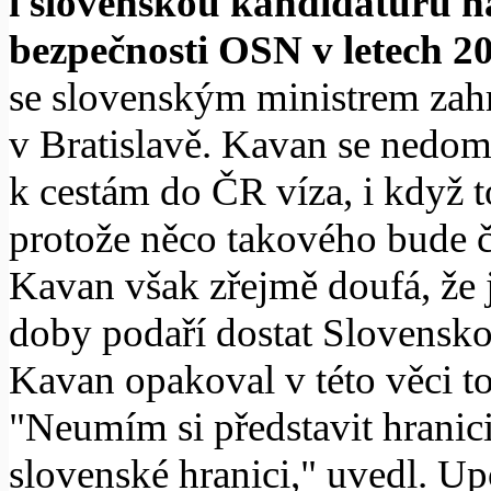
i slovenskou kandidaturu n
bezpečnosti OSN v letech 2
se slovenským ministrem za
v Bratislavě. Kavan se nedom
k cestám do ČR víza, i když 
protože něco takového bude 
Kavan však zřejmě doufá, že j
doby podaří dostat Slovensk
Kavan opakoval v této věci to
"Neumím si představit hranic
slovenské hranici," uvedl. Up