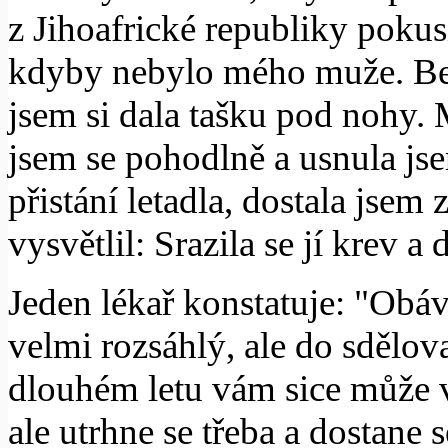
z Jihoafrické republiky pokus
kdyby nebylo mého muže. Bed
jsem si dala tašku pod nohy. 
jsem se pohodlně a usnula js
přistání letadla, dostala jsem 
vysvětlil: Srazila se jí krev a
Jeden lékař konstatuje: "Obá
velmi rozsáhlý, ale do sdělov
dlouhém letu vám sice může v
ale utrhne se třeba a dostane