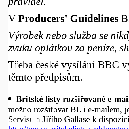
pravidel.
V
Producers' Guidelines
BB
Výrobek nebo služba se nikd
zvuku oplátkou za peníze, sl
Třeba české vysílání BBC vy
těmto předpisům.
Britské listy rozšiřované e-mai
možno rozšiřovat BL i e-mailem, je 
Servisu a Jiřího Gallase k dispozic
http://www.britskelisty.cz/blpostou