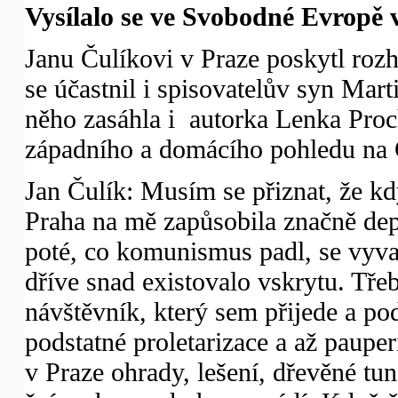
Vysílalo se ve Svobodné Evropě v
Janu Čulíkovi v Praze poskytl roz
se účastnil i spisovatelův syn Marti
něho zasáhla i autorka Lenka Proc
západního a domácího pohledu na
Jan Čulík: Musím se přiznat, že kd
Praha na mě zapůsobila značně de
poté, co komunismus padl, se vyval
dříve snad existovalo vskrytu. Třeb
návštěvník, který sem přijede a p
podstatné proletarizace a až paupe
v Praze ohrady, lešení, dřevěné tun