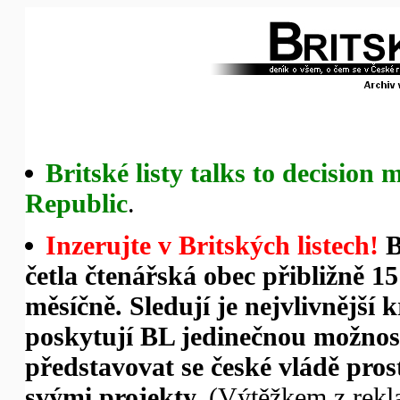
Britské listy talks to decision
Republic
.
Inzerujte v Britských listech!
Br
četla čtenářská obec přibližně 1
měsíčně. Sledují je nejvlivnější
poskytují BL jedinečnou možno
představovat se české vládě pro
svými projekty.
(Výtěžkem z rekl