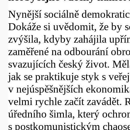
Nynější sociálně demokratic
Dokáže si uvědomit, že by se
zvýšila, kdyby zahájila upřím
zaměřené na odbourání obro
svazujících český život. Měla
jak se praktikuje styk s veře
v nejúspěšnějších ekonomik
velmi rychle začít zavádět
úředního šimla, který ochro
s postkomunistickým chaose