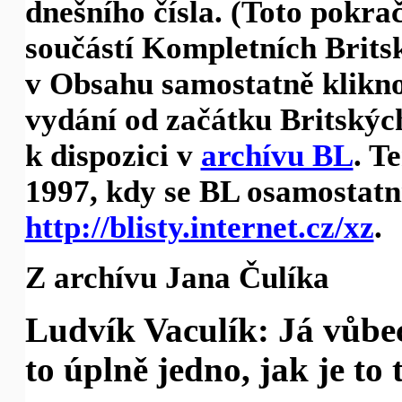
dnešního čísla. (Toto pok
součástí Kompletních Britsk
v Obsahu samostatně klikno
vydání od začátku Britských
k dispozici v
archívu BL
. T
1997, kdy se BL osamostatni
http://blisty.internet.cz/xz
.
Z archívu Jana Čulíka
Ludvík Vaculík: Já vůbe
to úplně jedno, jak je to