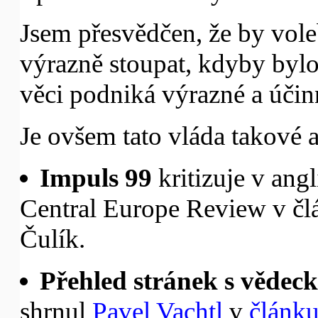
Jsem přesvědčen, že by vole
výrazně stoupat, kdyby bylo 
věci podniká výrazné a účin
Je ovšem tato vláda takové 
Impuls 99
kritizuje v angl
Central Europe Review v č
Čulík.
Přehled stránek s vědec
shrnul
Pavel Vachtl
v
článku