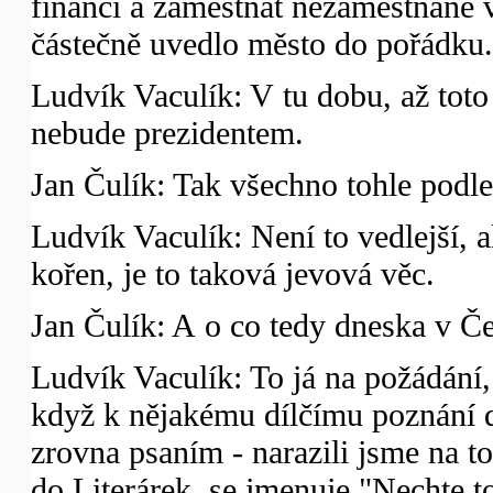
financí a zaměstnat nezaměstnané 
částečně uvedlo město do pořádku.
Ludvík Vaculík: V tu dobu, až toto
nebude prezidentem.
Jan Čulík: Tak všechno tohle podle 
Ludvík Vaculík: Není to vedlejší, a
kořen, je to taková jevová věc.
Jan Čulík: A o co tedy dneska v Č
Ludvík Vaculík: To já na požádání, 
když k nějakému dílčímu poznání d
zrovna psaním - narazili jsme na to
do Literárek, se jmenuje "Nechte 