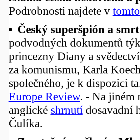
Podrobnosti najdete v
tomto
Český superšpión a smrt
podvodných dokumentů týkaj
princezny Diany a svědectv
za komunismu, Karla Koeche
společného, je k dispozici t
Europe Review
. - Na jiném
anglické
shrnutí
dosavadní h
Čulíka.