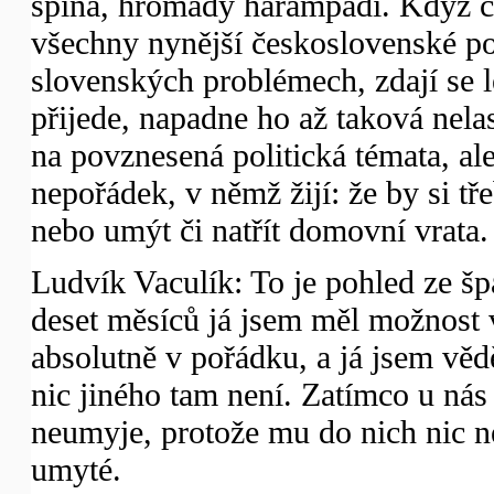
špína, hromady harampádí. Když čl
všechny nynější československé pol
slovenských problémech, zdají se 
přijede, napadne ho až taková nelas
na povznesená politická témata, ale
nepořádek, v němž žijí: že by si 
nebo umýt či natřít domovní vrata.
Ludvík Vaculík: To je pohled ze šp
deset měsíců já jsem měl možnost v
absolutně v pořádku, a já jsem vědě
nic jiného tam není. Zatímco u nás 
neumyje, protože mu do nich nic n
umyté.