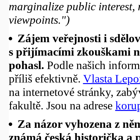
marginalize public interest,
viewpoints.")
Zájem veřejnosti i sděl
s přijímacími zkouškami n
pohasl.
Podle našich informa
příliš efektivně.
Vlasta Lepo
na internetové stránky, zabý
fakultě. Jsou na adrese
korup
Za názor vyhozena z n
známá česká historička a 