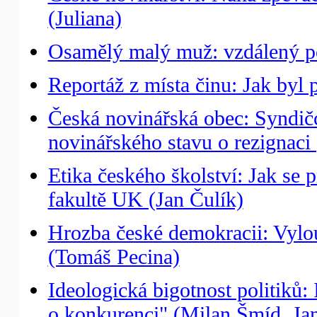
(Juliana)
Osamělý malý muž: vzdálený por
Reportáž z místa činu: Jak byl
Česká novinářská obec: Syndičc
novinářského stavu o rezignaci
Etika českého školství: Jak se
fakultě UK (Jan Čulík)
Hrozba české demokracii: Vylo
(Tomáš Pecina)
Ideologická bigotnost politiků:
o konkurenci" (Milan Šmíd, Jan