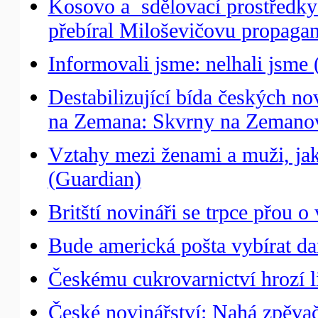
Kosovo a sdělovací prostředky: 
přebíral Miloševičovu propaga
Informovali jsme: nelhali jsm
Destabilizující bída českých n
na Zemana: Skvrny na Zemanov
Vztahy mezi ženami a muži, ja
(Guardian)
Britští novináři se trpce přou 
Bude americká pošta vybírat da
Českému cukrovarnictví hrozí l
České novinářství: Nahá zpěva