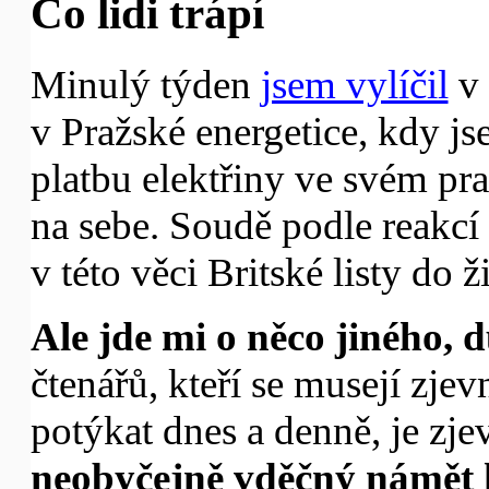
Co lidi trápí
Minulý týden
jsem vylíčil
v 
v Pražské energetice, kdy js
platbu elektřiny ve svém pr
na sebe. Soudě podle reakcí
v této věci Britské listy do ž
Ale jde mi o něco jiného, d
čtenářů, kteří se musejí zje
potýkat dnes a denně, je zje
neobyčejně vděčný námět 