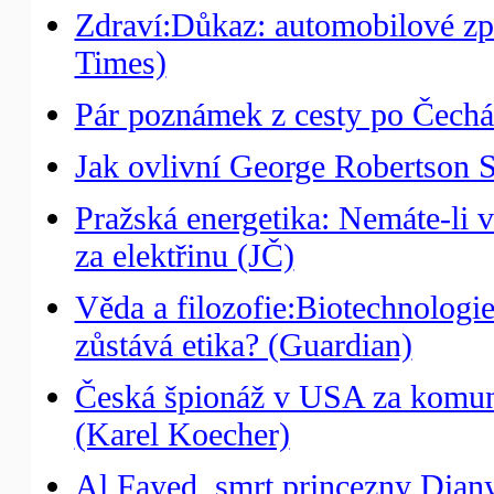
Zdraví:Důkaz: automobilové zp
Times)
Pár poznámek z cesty po Čechác
Jak ovlivní George Robertson S
Pražská energetika: Nemáte-li v
za elektřinu (JČ)
Věda a filozofie:Biotechnologi
zůstává etika? (Guardian)
Česká špionáž v USA za komun
(Karel Koecher)
Al Fayed, smrt princezny Diany