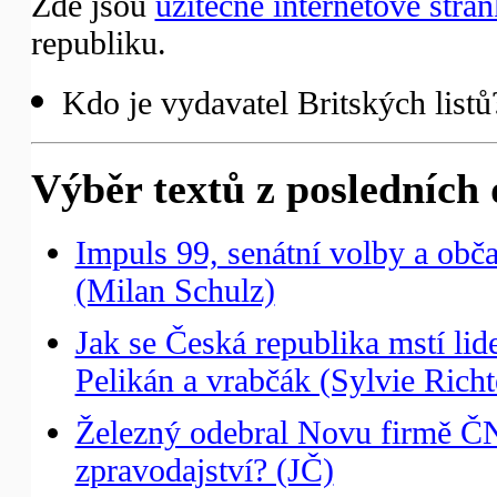
Zde jsou
užitečné internetové strá
republiku.
Kdo je vydavatel Britských list
Výběr textů z posledních 
Impuls 99, senátní volby a ob
(Milan Schulz)
Jak se Česká republika mstí lidem
Pelikán a vrabčák (Sylvie Richt
Železný odebral Novu firmě ČNT
zpravodajství? (JČ)