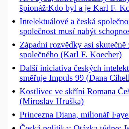
špionáž:Kdo byl a je Karl F. Ko
Intelektuálové a česká společno
společnost musí nabýt schopnos
Západní rozvědky asi skutečně z
společného (Karl F. Koecher)
Další iniciativa českých intele
směřuje Impuls 99 (Dana Cihel
Kostlivec ve skříni Romana Če
(Miroslav Hruška)
Princezna Diana, milionář Faye
Česká politika: Otázka týdne: 