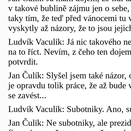
v takové bublině zájmu jen o sebe, 
taky tím, že teď před vánocemi tu v
vyskytly až názory, že to jsou jeji
Ludvík Vaculík: Já nic takového n
na to říct. Nevím, z čeho ten doje
potvrdit.
Jan Čulík: Slyšel jsem také názor,
je opravdu tolik práce, že až bude
se zavést...
Ludvík Vaculík: Subotniky. Ano, s
Jan Čulík: Ne subotniky, ale prezi