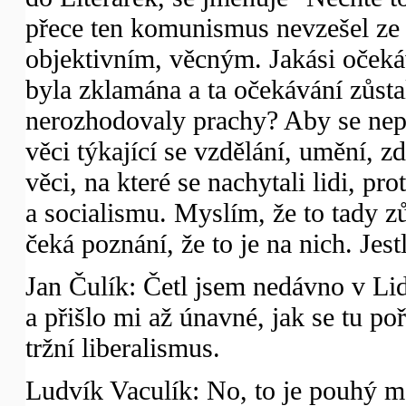
přece ten komunismus nevzešel ze 
objektivním, věcným. Jakási očeká
byla zklamána a ta očekávání zůsta
nerozhodovaly prachy? Aby se nep
věci týkající se vzdělání, umění, zd
věci, na které se nachytali lidi, p
a socialismu. Myslím, že to tady zů
čeká poznání, že to je na nich. Jestl
Jan Čulík: Četl jsem nedávno v Li
a přišlo mi až únavné, jak se tu p
tržní liberalismus.
Ludvík Vaculík: No, to je pouhý m