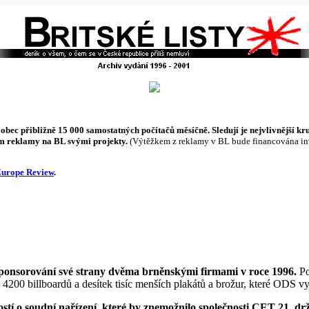
ká obec přibližně 15 000 samostatných počítačů měsíčně. Sledují je nejvlivnější 
m reklamy na BL svými projekty.
(Výtěžkem z reklamy v BL bude financována inv
Europe Review
.
 sponsorování své strany dvěma brněnskými firmami v roce 1996.
Po
k 4200 billboardů a desítek tisíc menších plakátů a brožur, které ODS v
ostí o soudní nařízení, které by znemožnilo společnosti CET 21, drži