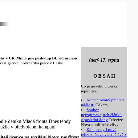
kruhy v ČR. Mimo jiné poskytují BL jedinečnou
úterý 17. srpna
estigativní novinářská práce v České
O B S A H
Co je nového v České
republice:
Komentovaný přehled
událostí
Odkazy:
Soubor
nejzajímavějších článků
z poslední doby
Televize
dle deníku Mladá fronta Dnes tehdy
Nova a politické vlivy:
yužila v předvolební kampani.
Kdo poskytl nové
televizi Nova vlastně úvěr?
teli licence na vysílání Novy, používat