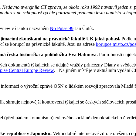
te. Nedavno uverejnila CT zpravu, ze okolo roku 1992 navstivil jeden 
lad duraz na schopnost rychle porozumet psanemu testu namisto schopn
 Review v článku nazvaném
No Pulse 99
Jan Čulík.
řijímacími zkouškami na právnické fakultě UK jaksi pohasl.
Podle n
cí se korupcí na právnické fakultě. Jsou na adrese
korupce.misto.cz/pos
 česká historička a politoložka Eva Hahnová.
Podrobnosti najdet
ch dokumentů týkajících se údajné vraždy princezny Diany a svědect
opise Central Europe Review
. - Na jiném místě je v aktuálním vydání 
éž informaci o výroční zprávě OSN o lidském rozvoji zpracovala Mladá f
ík shrnuje nejnovější kontroverzi týkající se českých sdělovacích prost
l (před pádem komunismu) exilového sociálně demokratického čtvrtletní
ské republice v Japonsku.
Velmi dobré internetové zdroje o všem, co j