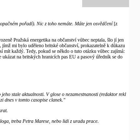
v opačném pořadí). Nic z toho nemáte. Máte jen osvědčení
[z
ozeně Pražská energetika na občanství vůbec neptala, šlo jí jen
, jímž mi bylo uděleno britské občanství, prokazatelně k důkazu
musí mít každý. Tedy, pokud se někdo o tuto otázku vůbec zajímá:
ze ukázat na britských hranicích pas EU a pasový úředník se do
jeho stale aktualnosti. V glose o nezamestnanosti (redaktor rekl
azi dnes v tomto casopise clanek."
rat.
oga, treba Petra Marese, nebo lidi z uradu prace.