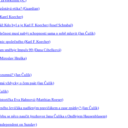
 za elektřinu (JČ)
zůstává etika? (Guardian)
Karel Koecher)
ž:Kdo byl a je Karl F. Koecher (Josef Schrabal)
olečnost musí nabýt schopnosti sama o sobě mluvit (Jan Čulík)
 nic společného (Karl F. Koecher)
:Kam směřuje Impuls 99 (Dana Cihelková)
Miroslav Hruška)
rozumná? (Jan Čulík)
 má vždycky o čem psát (Jan Čulík)
ulík)
storička Eva Hahnová (Matthias Roeser)
eného levičáka nadšeným pravičákem a zase zpátky? (Jan Čulík)
třebu se něco naučit (rozhovor Jana Čulíka s Ondřejem Hausenblasem)
(Independent on Sunday)