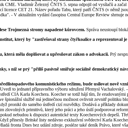
k CME. Vladimír Železný ČNTS 5. srpna odpojil od vysílačů a začal si 
lací licence CET 21. Název pořadu Tabu, který patří ČNTS (v němž jsou
dka". - V aktuálním vydání časopisu Central Europe Review shrnuje 
lese Trojmezná stromy napadené kůrovcem.
Správa neustoupí blokád
itut, který by "zastřešoval strany čtyřkoalice a reprezentoval je 
u, která měla doplňovat a upřesňovat zákon o advokacii.
Prý nespra
anky, s níž se prý "příliš pasívně smiřuje sociálně demokratický ná
 předlistopadového komunistického režimu, bude usilovat nově vzn
Uvedl to jednatel přípravného výboru sdružení Přemysl Vachalovský. -
tředí CIA Karla Koechera. Koecher se totiž hájí tím, že erudovanými 
 ve špionážní službě má jedinečnou možnost ovlivnit zevnitř politiku blo
 když pronikl do samého ústředí cizí rozvědky. Dodává a příklady dokum
im zlovolných primitivů, který jeho práci a jeho úsilí podporovat refo
tit, pokud nebudou k dispozici autentické texty Koecherových depeší. Tř
 Když přinesly Britské listy nedávno exkluzívní svědectví Karla Koech
Mladá fronta Dnes bez udání zdroje, posléze také deník Právo, které však