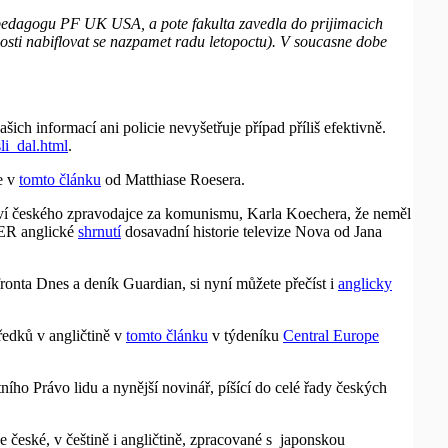
z pedagogu PF UK USA, a pote fakulta zavedla do prijimacich
osti nabiflovat se nazpamet radu letopoctu). V soucasne dobe
ašich informací ani policie nevyšetřuje případ příliš efektivně.
li_dal.html
.
e v
tomto článku
od Matthiase Roesera.
ví českého zpravodajce za komunismu, Karla Koechera, že neměl
CER anglické
shrnutí
dosavadní historie televize Nova od Jana
ronta Dnes a deník Guardian, si nyní můžete přečíst i
anglicky
ředků v angličtině v
tomto článku
v týdeníku
Central Europe
ho Právo lidu a nynější novinář, píšící do celé řady českých
e české, v češtině i angličtině, zpracované s japonskou