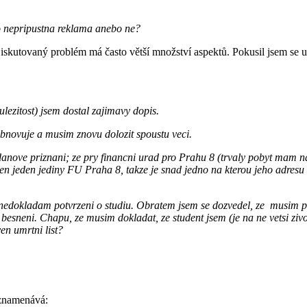
to nepripustna reklama anebo ne?
skutovaný problém má často větší množství aspektů. Pokusil jsem se u
ezitost) jsem dostal zajimavy dopis.
obnovuje a musim znovu dolozit spoustu veci.
anove priznani; ze pry financni urad pro Prahu 8 (trvaly pobyt mam na
uje jen jeden jediny FU Praha 8, takze je snad jedno na kterou jeho adres
oto nedokladam potvrzeni o studiu. Obratem jsem se dozvedel, ze m
esneni. Chapu, ze musim dokladat, ze student jsem (je na ne vetsi zivo
en umrtni list?
znamenává: