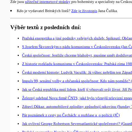
Zde jsou
užitečné internetové stránky
pro bohemisty a specialisty na Českou
Kdo je vydavatel Britských listů?
Zde je životopis
Jana Čulíka.
Výběr textů z posledních dní:
Pražská energetika a jiné podniky veřejných služeb: Spiknutí: Občan
S Josefem Škvoreckým o pádu komunismu v Československu (Jan Ču
Česká společnost: Jestliže chceme blahobyt, musíme umět dodržovat 
Z historie rozkladu komunismu v Československu: Pražská zima 198
Česká moderní historie: Ludvík Vaculík: Já vůbec neřeším ten Západ.
Impuls 99, senátní volby a občanská společnost: Kdo nám pomůže? 
Jak se Česká republika mstí lidem, kteří jí věnovali svůj život: Jiří 
Železný odebral Novu firmě ČNTS; jaké bylo včerejší televizní zprav
Zdraví:Důkaz: automobilové zplodiny způsobují rakovinu (Sunday 
Pár poznámek z cesty po Čechách: o rozhlase a o policii (JČ)
Jak ovlivní George Robertson Severoatlantické společenství? (Guard