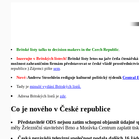
Britské listy talks to decision makers in the Czech Republic
.
Inzerujte v Britských listech!
Britské listy letos na jaře četla čtenářs
možnost zahraničním firmám představovat se české vládě prostřednictví
republice.) Zájemci pište
sem
.
Nové:
Andrew Stroehlein rediguje kulturně politický týdeník
Central 
Tady je
minulé vydání Britských listů.
Adresa Britských listů je
zde
.
Co je nového v České republice
Představitelé ODS nejsou zatím schopni objasnit údajné
měly Železniční stavitelství Brno a Morávka Centrum zaplatit tis
Česká nezávislá televizní společnost podala dalších 16 žád