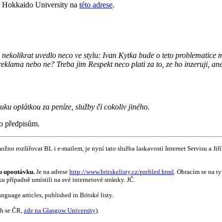
ky Hokkaido University na
této adrese
.
 nekolikrat uvedlo neco ve stylu: Ivan Kytka bude o teto problematice m
a reklama nebo ne? Treba jim Respekt neco plati za to, ze ho inzeruji, an
ku oplátkou za peníze, služby či cokoliv jiného.
to předpisům.
žno rozšiřovat BL i e-mailem, je nyní tato služba laskavostí Internet Servisu a Jiří
u upoutávku.
Je na adrese
http://www.britskelisty.cz/prehled.html
. Obracím se na t
 případně umístili na své internetové stránky. JČ.
nguage articles, published in Britské listy.
ch se ČR,
zde na Glasgow University
).