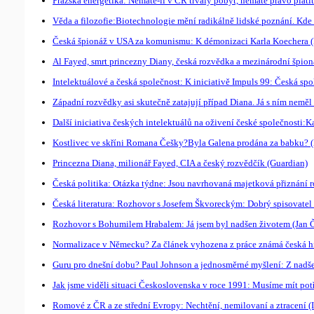
Pražská energetika: Nemáte-li v ČR trvalý pobyt, nemáte právo platit
Věda a filozofie:Biotechnologie mění radikálně lidské poznání. Kde 
Česká špionáž v USA za komunismu: K démonizaci Karla Koechera (
Al Fayed, smrt princezny Diany, česká rozvědka a mezinárodní špioná
Intelektuálové a česká společnost: K iniciativě Impuls 99: Česká sp
Západní rozvědky asi skutečně zatajují případ Diana. Já s ním neměl
Další iniciativa českých intelektuálů na oživení české společnosti
Kostlivec ve skříni Romana Češky?Byla Galena prodána za babku? (
Princezna Diana, milionář Fayed, CIA a český rozvědčík (Guardian)
Česká politika: Otázka týdne: Jsou navrhovaná majetková přiznání 
Česká literatura: Rozhovor s Josefem Škvoreckým: Dobrý spisovatel
Rozhovor s Bohumilem Hrabalem: Já jsem byl nadšen životem (Jan Č
Normalizace v Německu? Za článek vyhozena z práce známá česká hi
Guru pro dnešní dobu? Paul Johnson a jednosměrné myšlení: Z nadš
Jak jsme viděli situaci Československa v roce 1991: Musíme mít po
Romové z ČR a ze střední Evropy: Nechtění, nemilovaní a ztracení 