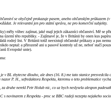
n? Občanství se obyčejně prokazuje pasem, anebo občanským průkazem (
žádat. Je relevantní jen pro státní správu, ne pro komerční subjekty.
) měly vůbec zajímat, jaké mají jejich zákazníci občanství. Mě se přir
a území této republiky. - Zajímavé je, že v Británii by onen kus papíru
dkládá rodný list. V Británii totiž neexistují občanské průkazy a pas ne
 nikdo neptal: a přirozeně ani u pasové kontroly už ne, neboť stačí pou
čanů Evropské unie).
ana:
v BL zbytecne dlouho, ale dnes (16. 8.) me tato stanice presvedcila o 
na nazor P. H., sefredaktora Respektu, kteremu o teto problematice vych
, za druhe nerekl Petr Holub nic, co uz bych neslysela alespon padesatk
BC s novinarem z Respektu - proc se BBC radeji nezepta nejakeho sociol