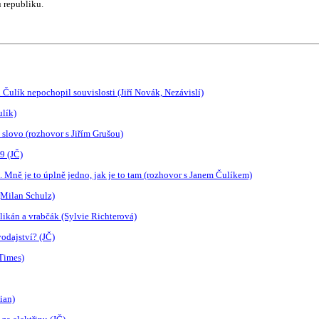
 republiku.
 Čulík nepochopil souvislosti (Jiří Novák, Nezávislí)
lík)
slovo (rozhovor s Jiřím Grušou)
9 (JČ)
 Mně je to úplně jedno, jak je to tam (rozhovor s Janem Čulíkem)
(Milan Schulz)
Pelikán a vrabčák (Sylvie Richterová)
odajství? (JČ)
Times)
ian)