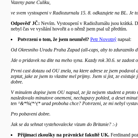
Vazeny pane Culiku,
ve svem vystoupeni v Radiozurnalu 15. 8. odkazujete na BL. Je 
Odpověď JČ:
Nevím. Vystoupení v Radiožurnálu jsou krátká. Di
nebyl čas ve vysílání hovořit a o němž jsem psal už předtím.
Potvrzení o tom, že jsem neumřel?
Petr Novotný
napsal:
Od Okresniho Uradu Praha Zapad (all-caps, aby to zduraznilo dul
Jde o pridavek na dite na meho syna. Kazdy rok 30.6. se zadost 
Prvni cast dotazu od OU znela, na ktere adrese ze jsem podaval d
zeptat, jake ze jsem to vlastne mel prijmy. Jsem si jist, ze exist
dobre.
V minulem dopise jsem OU napsal, ze jiz nejsem student a pr
nasledovalo minutove onemeni, nechapavy pohled, a deset minut b
ten ^&*%(*^(* urad proboha chce? Potvrzeni, ze mi nebyl vystav
Pro pobaveni dobre.
Jak se da sehnat vystehovalecke vizum do Britanie? :-)
Přijímací zkoušky na právnické fakultě UK.
Ferdinand po