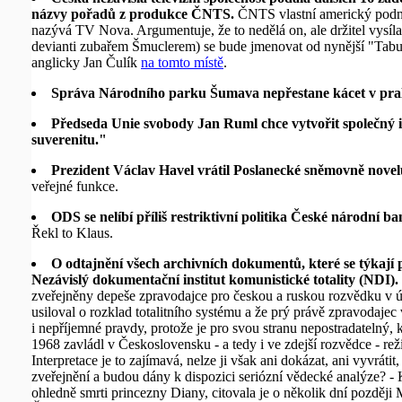
názvy pořadů z produkce ČNTS.
ČNTS vlastní americký podni
nazývá TV Nova. Argumentuje, že to nedělá on, ale držitel vysí
devianti zubařem Šmuclerem) se bude jmenovat od nynější "Tabu
anglicky Jan Čulík
na tomto místě
.
Správa Národního parku Šumava nepřestane kácet v pra
Předseda Unie svobody Jan Ruml chce vytvořit společný inst
suverenitu."
Prezident Václav Havel vrátil Poslanecké sněmovně novel
veřejné funkce.
ODS se nelíbí příliš restriktivní politika České národní b
Řekl to Klaus.
O odtajnění všech archivních dokumentů, které se týkají
Nezávislý dokumentační institut komunistické totality (NDI).
zveřejněny depeše zpravodajce pro českou a ruskou rozvědku v ús
usiloval o rozklad totalitního systému a že prý právě zpravodajec
i nepříjemné pravdy, protože je pro svou stranu nepostradatelný,
1968 zavládl v Československu - a tedy i ve zdejší rozvědce - rež
Interpretace je to zajímavá, nelze ji však ani dokázat, ani vyvrá
zveřejnění a budou dány k dispozici seriózní vědecké analýze? -
ohledně smrti princezny Diany, citovala je o několik dní později 