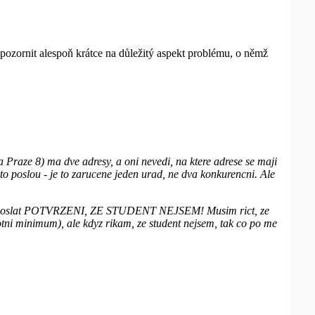
pozornit alespoň krátce na důležitý aspekt problému, o němž
 Praze 8) ma dve adresy, a oni nevedi, na ktere adrese se maji
u to poslou - je to zarucene jeden urad, ne dva konkurencni. Ale
usim poslat POTVRZENI, ZE STUDENT NEJSEM! Musim rict, ze
tni minimum), ale kdyz rikam, ze student nejsem, tak co po me