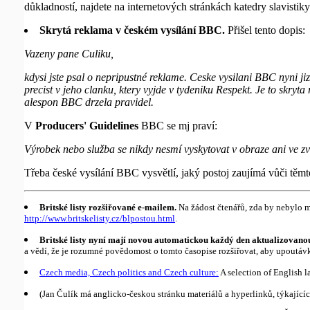
důkladností, najdete na internetových stránkách katedry slavisti
Skrytá reklama v českém vysílání BBC.
Přišel tento dopis:
Vazeny pane Culiku,
kdysi jste psal o nepripustné reklame. Ceske vysilani BBC nyni jiz
precist v jeho clanku, ktery vyjde v tydeniku Respekt. Je to skryt
alespon BBC drzela pravidel.
V
Producers' Guidelines
BBC se mj praví:
Výrobek nebo služba se nikdy nesmí vyskytovat v obraze ani ve zvu
Třeba české vysílání BBC vysvětlí, jaký postoj zaujímá vůči těm
Britské listy rozšiřované e-mailem.
Na žádost čtenářů, zda by nebylo mo
http://www.britskelisty.cz/blpostou.html
.
Britské listy nyní mají novou automatickou každý den aktualizovano
a vědí, že je rozumné povědomost o tomto časopise rozšiřovat, aby upoutávku
Czech media, Czech politics and Czech culture:
A selection of English la
(Jan Čulík má anglicko-českou stránku materiálů a hyperlinků, týkající