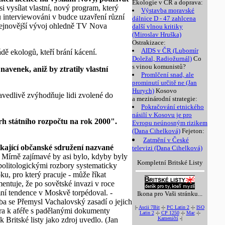
Ekologie v ČR a doprava:
vysílat vlastní, nový program, který
Výstavba moravské
 interviewováni v budce uzavření různí
dálnice D - 47 zahlcena
nejnovější vývoj ohledně TV Nova
další vlnou kritiky
(Miroslav Hruška)
Ostrakizace:
AIDS v ČR (Lubomír
ě ekologů, kteří brání kácení.
Doležal, Radiožurnál)
Co
s vinou komunistů?
navenek, aniž by ztratily vlastní
Promlčení snad, ale
prominutí určitě ne (Jan
Hurych)
Kosovo
vedlivě zvýhodňuje lidi zvolené do
a mezinárodní strategie:
Pokračování etnického
násilí v Kosovu je pro
vrh státního rozpočtu na rok 2000".
Evropu neúnosným rizikem
(Dana Cihelková)
Fejeton:
Zatmění v České
ikající občanské sdružení nazvané
televizi (Dana Cihelková)
 Mírně zajímavé by asi bylo, kdyby byly
Kompletní Britské Listy
politologickými rozbory systematicky
ku, pro který pracuje - může říkat
entuje, že po sovětské invazi v roce
rmní tendence v Moskvě torpédoval. -
Ikona pro Vaši stránku...
eba se Přemysl Vachalovský zasadí o jejich
|-
Ascii 7Bit
-|-
PC Latin 2
-|-
ISO
era k aféře s padělanými dokumenty
Latin 2
-|-
CP 1250
-|-
Mac
-|-
 Britské listy jako zdroj uvedlo. (Jan
Kameničtí
-|