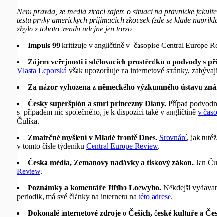
Neni pravda, ze media ztraci zajem o situaci na pravnicke fakul
testu prvky americkych prijimacich zkousek (zde se klade naprik
zbylo z tohoto trendu udajne jen torzo.
Impuls 99
kritizuje v angličtině v časopise Central Europe
Zájem veřejnosti i sdělovacích prostředků o podvody s p
Vlasta Leporská
však upozorňuje na internetové stránky, zabývají
Za názor vyhozena z německého výzkumného ústavu známá
Český superšpión a smrt princezny Diany.
Případ podvodný
s případem nic společného, je k dispozici také v angličtině
v čas
Čulíka.
Zmatečné myšlení v Mladé frontě Dnes.
Srovnání
, jak tut
v tomto čísle týdeníku
Central Europe Review
.
Česká média, Zemanovy nadávky a tiskový zákon.
Jan Čul
Review
.
Poznámky a komentáře Jiřího Loewyho.
Někdejší vydavate
periodik, má své články na internetu na
této adrese.
Dokonalé internetové zdroje o Češích, české kultuře a Če