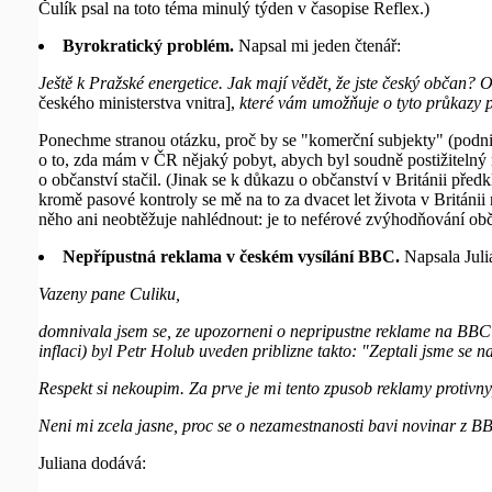
Čulík psal na toto téma minulý týden v časopise Reflex.)
Byrokratický problém.
Napsal mi jeden čtenář:
Ještě k Pražské energetice. Jak mají vědět, že jste český obča
českého ministerstva vnitra],
které vám umožňuje o tyto průkazy po
Ponechme stranou otázku, proč by se "komerční subjekty" (podniky
o to, zda mám v ČR nějaký pobyt, abych byl soudně postižitelný n
o občanství stačil. (Jinak se k důkazu o občanství v Británii pře
kromě pasové kontroly se mě na to za dvacet let života v Británii
něho ani neobtěžuje nahlédnout: je to neférové zvýhodňování ob
Nepřípustná reklama v českém vysílání BBC.
Napsala Juli
Vazeny pane Culiku,
domnivala jsem se, ze upozorneni o nepripustne reklame na BBC je 
inflaci) byl Petr Holub uveden priblizne takto: "Zeptali jsme se 
Respekt si nekoupim. Za prve je mi tento zpusob reklamy protivny
Neni mi zcela jasne, proc se o nezamestnanosti bavi novinar z B
Juliana dodává: