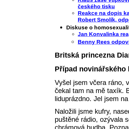
českého tisku
Reakce na dopis k
Robert Smolík, od
Diskuse o homosexualitě
Jan Konvalinka re
Benny Rees odpov
Britská princezna Dia
Případ novinářského
Vyšel jsem včera ráno, v
čekal tam na mě taxík. B
liduprázdno. Jel jsem na
Naložili jsme kufry, nas
puštěné rádio, ozývala 
chrámová hudba. Poznam