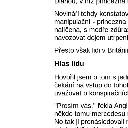
Dianou, v níž princezna
Novináři tehdy konstatov
manipulační - princezna 
nalíčená, s modře zdůr
navozovat dojem utrpení
Přesto však lidi v Británi
Hlas lidu
Hovořil jsem o tom s jed
čekání na vstup do tohot
uvažovat o konspiračních
"Prosím vás," řekla Angli
někdo tomu mercedesu 
No tak ji pronásledovali