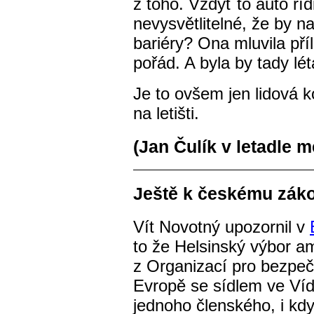
z toho. Vždyť to auto řídi
nevysvětlitelné, že by n
bariéry? Ona mluvila příl
pořád. A byla by tady lét
Je to ovšem jen lidová k
na letišti.
(Jan Čulík v letadle
Ještě k českému záko
Vít Novotný upozornil v
to že Helsinský výbor a
z Organizací pro bezpeč
Evropě se sídlem ve Vídn
jednoho členského, i kd