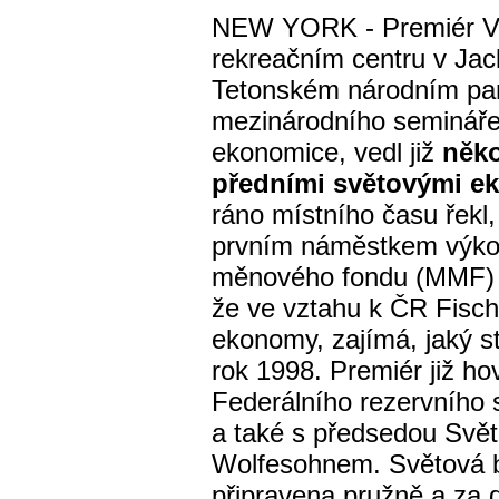
NEW YORK - Premiér Vác
rekreačním centru v Ja
Tetonském národním pa
mezinárodního semináře o
ekonomice, vedl již
něko
předními světovými e
ráno místního času řekl,
prvním náměstkem výkon
měnového fondu (MMF) 
že ve vztahu k ČR Fische
ekonomy, zajímá, jaký s
rok 1998. Premiér již ho
Federálního rezervníh
a také s předsedou Sv
Wolfesohnem. Světová b
připravena pružně a za