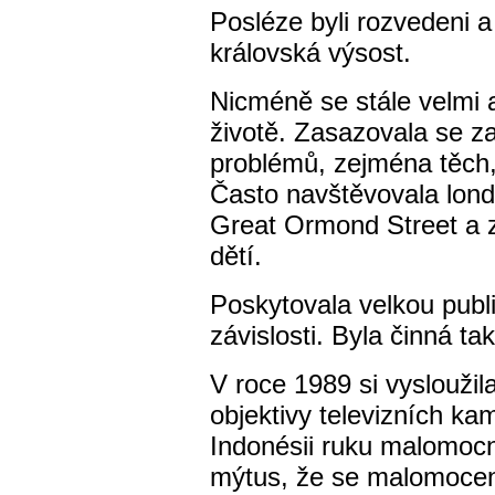
Posléze byli rozvedeni a
královská výsost.
Nicméně se stále velmi 
životě. Zasazovala se za
problémů, zejména těch, 
Často navštěvovala lon
Great Ormond Street a 
dětí.
Poskytovala velkou publ
závislosti. Byla činná t
V roce 1989 si vysloužil
objektivy televizních ka
Indonésii ruku malomocn
mýtus, že se malomocen