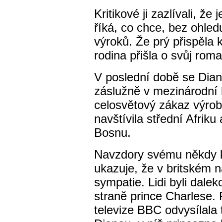
Kritikové ji zazlívali, že 
říká, co chce, bez ohled
výroků. Že prý přispěla 
rodina přišla o svůj roma
V poslední době se Dian
záslužně v mezinárodní 
celosvětový zákaz výroby
navštívila střední Afrik
Bosnu.
Navzdory svému někdy k
ukazuje, že v britském 
sympatie. Lidi byli dale
straně prince Charlese. 
televize BBC odvysílala