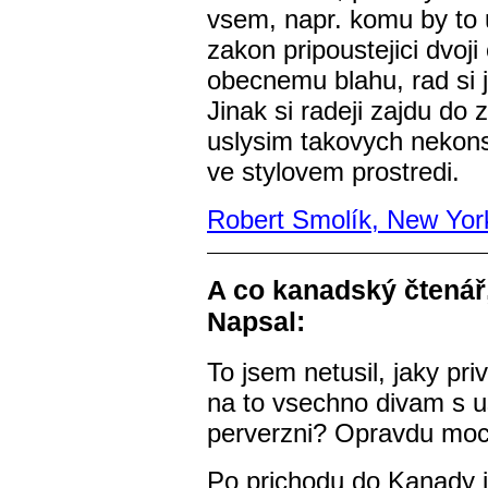
vsem, napr. komu by to 
zakon pripoustejici dvoj
obecnemu blahu, rad si 
Jinak si radeji zajdu do
uslysim takovych nekonst
ve stylovem prostredi.
Robert Smolík, New Yor
A co kanadský čtenář
Napsal:
To jsem netusil, jaky pr
na to vsechno divam s
perverzni? Opravdu moc
Po prichodu do Kanady j