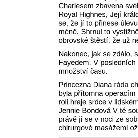
Charlesem zbavena svého
Royal Highnes, Její krá
se, že jí to přinese úlev
méně. Shrnul to výstižně
obrovské štěstí, že už n
Nakonec, jak se zdálo, s
Fayedem. V posledních t
množství času.
Princezna Diana ráda ch
byla přítomna operacím 
roli hraje srdce v lidském
Jennie Bondová V té souv
právě jí se v noci ze sob
chirurgové masážemi oživ