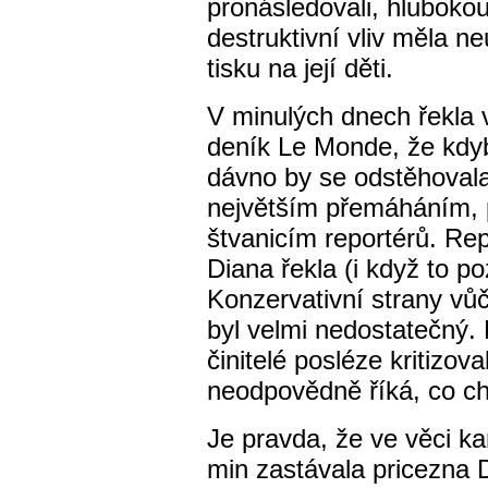
pronásledovali, hlubokou 
destruktivní vliv měla n
tisku na její děti.
V minulých dnech řekla 
deník Le Monde, že kdyb
dávno by se odstěhovala 
největším přemáháním, p
štvanicím reportérů. Rep
Diana řekla (i když to po
Konzervativní strany vů
byl velmi nedostatečný. 
činitelé posléze kritizova
neodpovědně říká, co ch
Je pravda, že ve věci k
min zastávala pricezna D