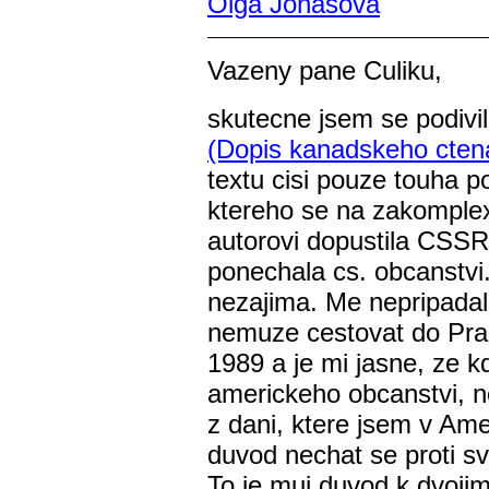
Olga Jonášová
Vazeny pane Culiku,
skutecne jsem se podivil,
(Dopis kanadskeho ctena
textu cisi pouze touha po
ktereho se na zakomp
autorovi dopustila CSSR
ponechala cs. obcanstvi
nezajima. Me nepripadalo
nemuze cestovat do Pra
1989 a je mi jasne, ze 
americkeho obcanstvi, 
z dani, ktere jsem v Ame
duvod nechat se proti sv
To je muj duvod k dvoji