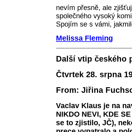
nevím přesně, ale zjišťu
společného vysoký komi
Spojím se s vámi, jakmi
Melissa Fleming
Další vtip českého
Čtvrtek 28. srpna 1
From:
Jiřina Fuchs
Vaclav Klaus je na na
NIKDO NEVI, KDE SE
se to zjistilo, JČ)
, nek
prece vypatralo a poloz