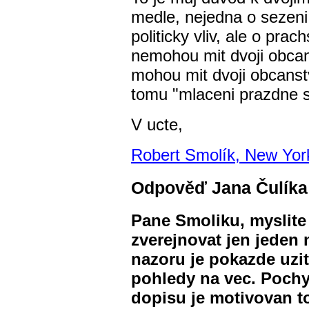
medle, nejedna o sezeni
politicky vliv, ale o pra
nemohou mit dvoji obcan
mohou mit dvoji obcanstv
tomu "mlaceni prazdne 
V ucte,
Robert Smolík, New Yor
Odpověď Jana Čulíka
Pane Smoliku, myslite
zverejnovat jen jeden
nazoru je pokazde uzi
pohledy na vec. Pochy
dopisu je motivovan t