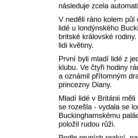
následuje zcela automati
V neděli ráno kolem půl
lidé u londýnského Buck
britské královské rodiny
lidi květiny.
První byli mladí lidé z 
klubu. Ve čtyři hodiny rá
a oznámil přítomným dra
princezny Diany.
Mladí lidé v Británii mě
se rozešla - vydala se l
Buckinghamskému paláci
položil rudou růži.
Podle prvních reakcí, na