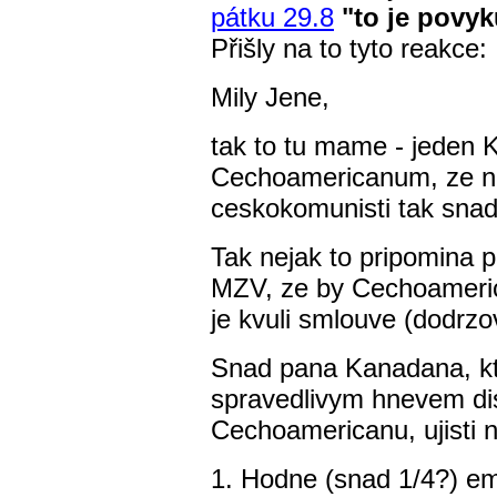
pátku 29.8
"to je povy
Přišly na to tyto reakce:
Mily Jene,
tak to tu mame - jeden 
Cechoamericanum, ze nek
ceskokomunisti tak snad
Tak nejak to pripomina 
MZV, ze by Cechoameric
je kvuli smlouve (dodrzo
Snad pana Kanadana, kte
spravedlivym hnevem di
Cechoamericanu, ujisti n
1. Hodne (snad 1/4?) em