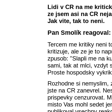
Lidi v CR na me kritic
ze jsem asi na CR nejak
Jak vite, tak to neni.
Pan Smolík reagoval:
Tercem me kritiky neni t
kritizuje, ale ze je to n
zpusob: "Slapli me na kur
sami, tak at mlci, vzdyt 
Proste hospodsky vykrik,
Rozhodne si nemyslim, z
jste na CR zanevrel. Ne
prispevky cenzurovat. Mu
misto Vas mohl sedet je
publikoval vsechny reakce