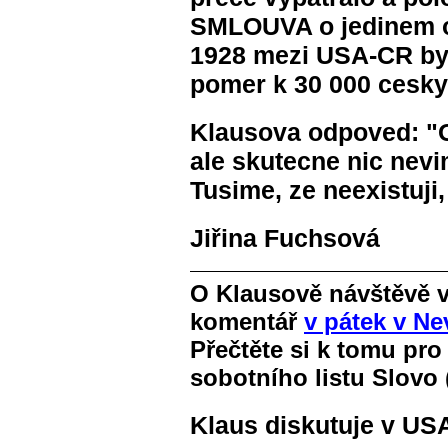
SMLOUVA o jedinem o
1928 mezi USA-CR byl
pomer k 30 000 cesky
Klausova odpoved: "
ale
skutecne nic nevim
Tusime, ze neexistuji,
Jiřina Fuchsová
O Klausově návštěvě 
komentář
v pátek v Ne
Přečtěte si k tomu pro
sobotního listu Slovo 
Klaus diskutuje v US