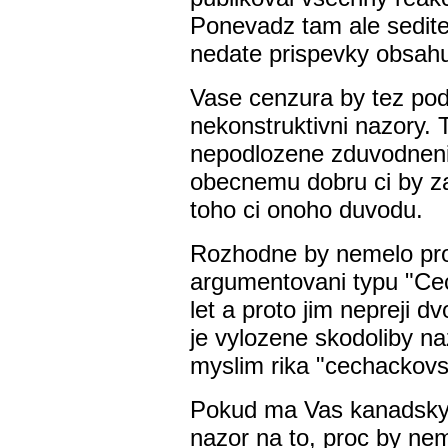
Ponevadz tam ale sedite
nedate prispevky obsahuj
Vase cenzura by tez pod
nekonstruktivni nazory. 
nepodlozene zduvodnenim
obecnemu dobru ci by zab
toho ci onoho duvodu.
Rozhodne by nemelo pro
argumentovani typu "Cec
let a proto jim nepreji dvo
je vylozene skodoliby na
myslim rika "cechackovst
Pokud ma Vas kanadsky c
nazor na to, proc by nem