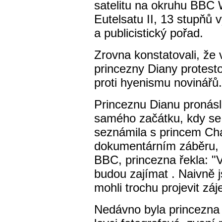
satelitu na okruhu BBC
Eutelsatu II, 13 stupňů 
a publicistický pořad.
Zrovna konstatovali, že 
princezny Diany protest
proti hyenismu novinářů.
Princeznu Dianu pronásl
samého začátku, kdy se 
seznámila s princem Ch
dokumentárním záběru, v
BBC, princezna řekla: "
budou zajímat . Naivně j
mohli trochu projevit zá
Nedávno byla princezna 