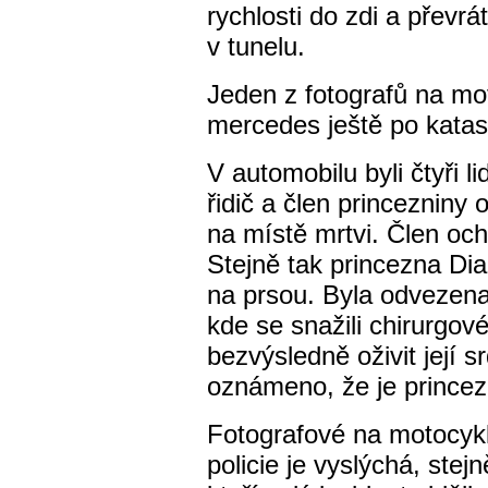
rychlosti do zdi a převrá
v tunelu.
Jeden z fotografů na mo
mercedes ještě po katast
V automobilu byli čtyři 
řidič a člen princezniny 
na místě mrtvi. Člen och
Stejně tak princezna Dia
na prsou. Byla odvezena
kde se snažili chirurgo
bezvýsledně oživit její s
oznámeno, že je princez
Fotografové na motocykl
policie je vyslýchá, stej