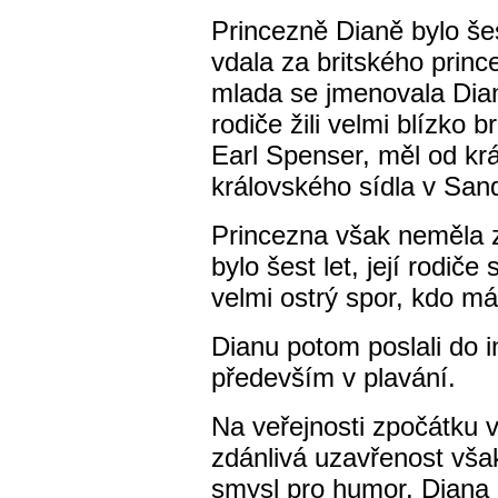
Princezně Dianě bylo šes
vdala za britského princ
mlada se jmenovala Dian
rodiče žili velmi blízko b
Earl Spenser, měl od kr
královského sídla v San
Princezna však neměla z
bylo šest let, její rodič
velmi ostrý spor, kdo má 
Dianu potom poslali do i
především v plavání.
Na veřejnosti zpočátku v
zdánlivá uzavřenost však
smysl pro humor. Diana 