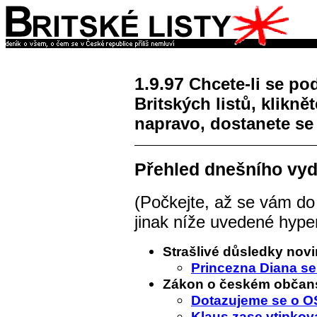
1.9.97
Chcete-li se po
Britských listů, klikně
napravo, dostanete se
Přehled dnešního vyd
(Počkejte, až se vám do
jinak níže uvedené hyper
Strašlivé důsledky nov
Princezna Diana se 
Zákon o českém občans
Dotazujeme se o O
Klaus zase vtipkova