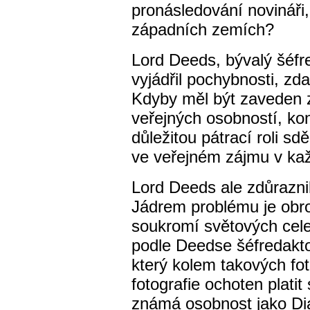
pronásledování novináři
západních zemích?
Lord Deeds, bývalý šéfre
vyjádřil pochybnosti, z
Kdyby měl být zaveden 
veřejných osobností, kon
důležitou pátrací roli s
ve veřejném zájmu v ka
Lord Deeds ale zdůraznil
Jádrem problému je obrov
soukromí světových celeb
podle Deedse šéfredaktoř
který kolem takových fote
fotografie ochoten platit 
známá osobnost jako Dia