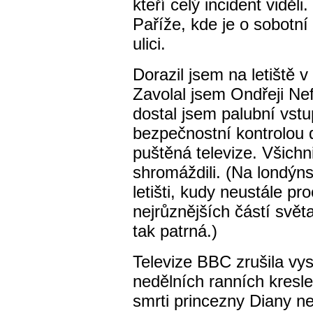
kteří celý incident viděl
Paříže, kde je o sobotní
ulici.
Dorazil jsem na letiště
Zavolal jsem Ondřeji Nef
dostal jsem palubní vst
bezpečnostní kontrolou 
puštěná televize. Všichni
shromáždili. (Na londý
letišti, kudy neustále pr
nejrůznějších částí svět
tak patrná.)
Televize BBC zrušila vys
nedělních ranních kresle
smrti princezny Diany ne