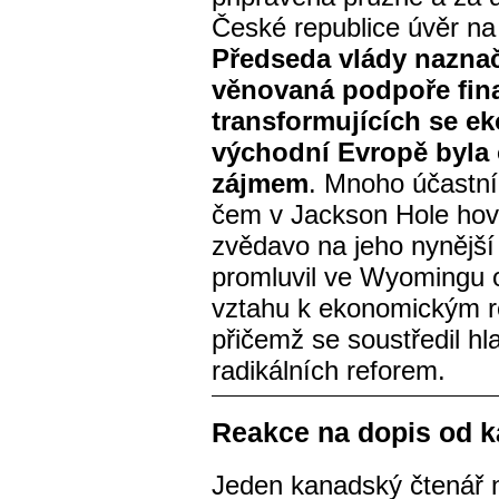
České republice úvěr na
Předseda vlády naznači
věnovaná podpoře finan
transformujících se e
východní Evropě byla
zájmem
. Mnoho účastní
čem v Jackson Hole hovoř
zvědavo na jeho nynější
promluvil ve Wyomingu o
vztahu k ekonomickým r
přičemž se soustředil h
radikálních reforem.
Reakce na dopis od 
Jeden kanadský čtenář 