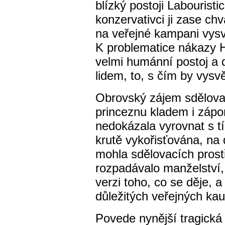
blízký postoji Labouristi
konzervativci ji zase chvá
na veřejné kampani vysv
K problematice nákazy 
velmi humánní postoj a 
lidem, to, s čím by vysv
Obrovský zájem sdělovac
princeznu kladem i zápo
nedokázala vyrovnat s t
krutě vykořisťována, na
mohla sdělovacích prostř
rozpadávalo manželství,
verzi toho, co se děje, a
důležitých veřejných kau
Povede nynější tragická 