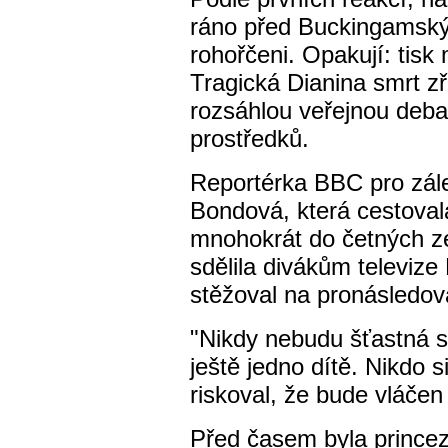
ráno před Buckingamský
rohořčeni. Opakují: tisk
Tragická Dianina smrt zř
rozsáhlou veřejnou deba
prostředků.
Reportérka BBC pro zálež
Bondová, která cestoval
mnohokrát do četných ze
sdělila divákům televize 
stěžoval na pronásledová
"Nikdy nebudu šťastná 
ještě jedno dítě. Nikdo
riskoval, že bude vláčen
Před časem byla prince