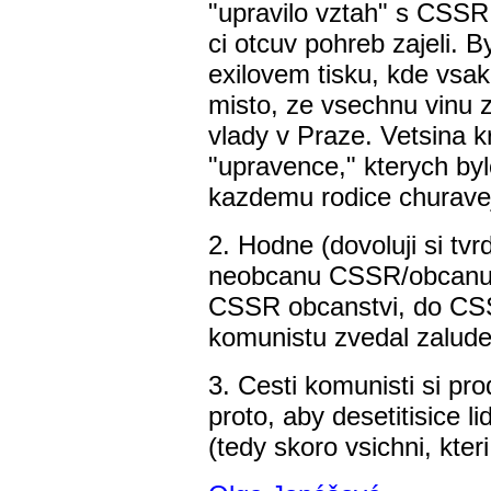
"upravilo vztah" s CSSR
ci otcuv pohreb zajeli. B
exilovem tisku, kde vsak
misto, ze vsechnu vinu z
vlady v Praze. Vetsina kr
"upravence," kterych by
kazdemu rodice churaveji
2. Hodne (dovoluji si tvr
neobcanu CSSR/obcanu 
CSSR obcanstvi, do CSSR
komunistu zvedal zalude
3. Cesti komunisti si pro
proto, aby desetitisice l
(tedy skoro vsichni, kteri