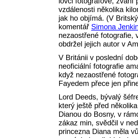
lovci fotografové, zvaní 
vzdálenosti několika kil
jak ho objímá. (V Britský
komentář
Simona Jenkin
nezaostřené fotografie, 
obdržel jejich autor v A
V Británii v poslední do
neoficiální fotografie am
když nezaostřené fotogr
Fayedem přece jen přine
Lord Deeds, bývalý šéfr
který ještě před několika
Dianou do Bosny, v rámc
zákaz min, svědčil v ned
princezna Diana měla vůč