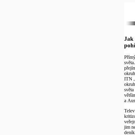
Jak 
pohř
Přímý
světa
přejí
okruh
ITN ,
okruh
světa
větši
a Aust
Telev
kriti
veřej
jim n
deník