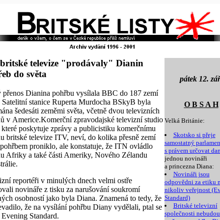
britské televize "prodávaly" Dianin
eb do světa
pátek 12. zář
 přenos Dianina pohřbu vysílala BBC do 187 zemí
. Satelitní stanice Ruperta Murdocha BSkyB byla
O B S A H
mána šedesáti zeměmi světa, včetně dvou televizních
ů v Americe.Komerční zpravodajské televizní studio
Velká Británie:
 které poskytuje zprávy a publicistiku komerčnímu
Skotsko si přeje
u britské televize ITV, neví, do kolika přesně zemí
samostatný parlamen
 pohřbem proniklo, ale konstatuje, že ITN ovládlo
s právem určovat da
nu Afriky a také části Ameriky, Nového Zélandu
jednou novináři
rálie.
a princezna Diana:
Novináři jsou
izní reportéři v minulých dnech velmi ostře
odpovědni za etiku 
zovali novináře z tisku za narušování soukromí
nikoliv veřejnost (E
ných osobností jako byla Diana. Znamená to tedy, že
Standard)
Britské televizní
evadilo, že na vysílání pohřbu Diany vydělali, ptal se
společnosti nebudou
 Evening Standard.