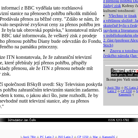
z přenosu pohřbu Di
žádný zisk
Kořeny č
 informací z BBC vydělala tato rozhlasová
kulturní totožnosti:
evizní stanice na přenosech pohřbu několik miliónů
Všechno je jinak
. Prodávala přenos za běžné ceny. "Zdálo se nám, že
a většinou složitě: Ja
valo nesprávné zvyšovat ceny za přenos pohřbu jen
skutečně bylo s čes
, že byla tak obrovská poptávka," konstatoval mluvčí
jazykem a literaturo
BBC také informovala, že veškerý zisk z prodeje
v pobělohorském obd
2. část (profesor Ale
ho přenosu pohřbu Diany bude odevzdán do Fondu,
Stich)
řeného na památku princezny.
Znovu o totožno
českého národa (Jan 
ize ITN konstatovala, že že zahraniční televizní
e, které přebíraly její přenos pohřbu, přispěly
klady přenosu, ale že ITN z přenosu nebude mít
 zisk.
Ikona pro Vaši strá
í společnosti BSkyB uvedl: Sky Television poskytla
|-
Ascii 7Bit
-|-
PC Latin 
s pohřbu zahraničním televizním stanicím zadarmo.
Latin 2
-|-
CP 1250
-|-
M
dem k tomu, o jakou akci šlo, jsme rozhodli, že by
Kameničtí
-|
nevhodné nutit televizní stanice, aby za přenos
y."
|-
Ascii 7Bit
-|-
PC Latin 2
-|-
ISO Latin 2
-|-
CP 1250
-|-
Mac
-|-
Kameničtí
-|