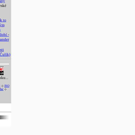
any
eské
k to
kým
u
obí -
xander
sti
Čulík)
nku...
2
-|-
ISO
ac
-|-