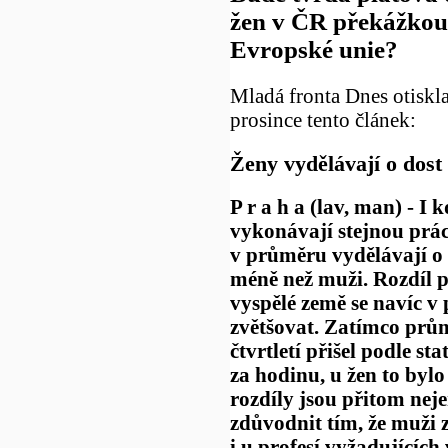
žen v ČR překážkou
Evropské unie?
Mladá fronta Dnes otiskla
prosince tento článek:
Ženy vydělávají o dos
P r a h a (lav, man) - I 
vykonávají stejnou prác
v průměru vydělávají o 
méně než muži. Rozdíl p
vyspělé země se navíc v 
zvětšovat. Zatímco prů
čtvrtletí přišel podle s
za hodinu, u žen to byl
rozdíly jsou přitom neje
zdůvodnit tím, že muži z
i u profesí vyžadujících