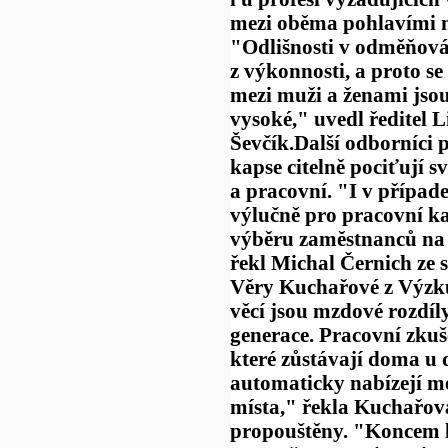
mezi oběma pohlavími ne
"Odlišnosti v odměňová
z výkonnosti, a proto s
mezi muži a ženami jsou
vysoké," uvedl ředitel L
Ševčík.Další odborníci p
kapse citelně pociťují s
a pracovní. "I v případ
výlučně pro pracovní ka
výběru zaměstnanců na 
řekl Michal Černich ze s
Věry Kuchařové z Výzku
věcí jsou mzdové rozdíly
generace. Pracovní zkuše
které zůstávají doma u 
automaticky nabízejí m
místa," řekla Kuchařová
propouštěny. "Koncem l