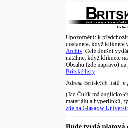
Upozornění: k předchozí
dostanete, když kliknete 
Archív
. Celé dnešní vydá
natáhne, když kliknete na
Obsahu (zde napravo) na
Britské listy
Adresa Britských listů je
(Jan Čulík má anglicko-č
materiálů a hyperlinků, t
zde na Glasgow Universi
Bude tvrdá platová 