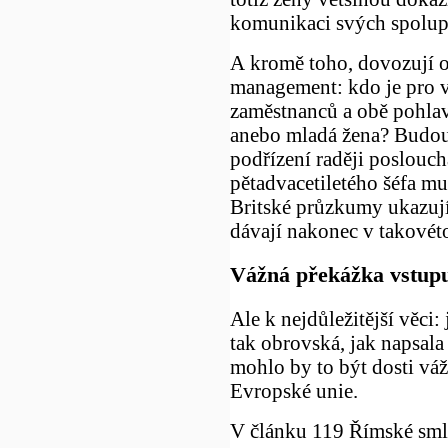
komunikaci svých spolup
A kromě toho, dovozují 
management: kdo je pro 
zaměstnanců a obě pohlaví
anebo mladá žena? Budou 
podřízení raději poslouc
pětadvacetiletého šéfa m
Britské průzkumy ukazují
dávají nakonec v takovéto
Vážná překážka vstup
Ale k nejdůležitější věci:
tak obrovská, jak napsala
mohlo by to být dosti vá
Evropské unie.
V článku 119 Římské smlo