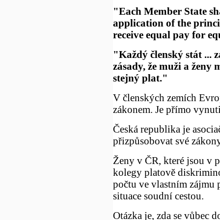
"Each Member State shall
application of the prin
receive equal pay for e
"Každý členský stát ... z
zásady, že muži a ženy m
stejný plat."
V členských zemích Evrop
zákonem. Je přímo vynutit
Česká republika je asoci
přizpůsobovat své záko
Ženy v ČR, které jsou v
kolegy platově diskrimin
počtu ve vlastním zájmu 
situace soudní cestou.
Otázka je, zda se vůbec d