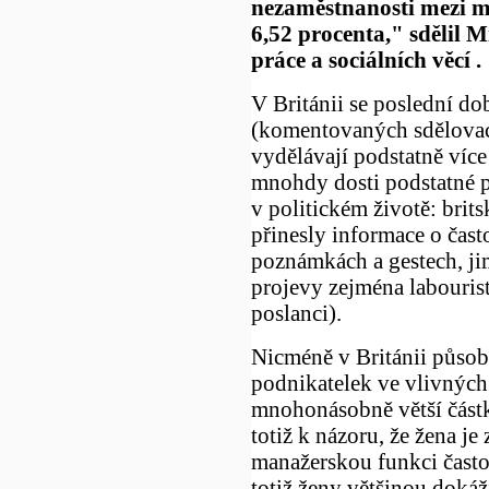
nezaměstnanosti mezi m
6,52 procenta," sdělil M
práce a sociálních věcí .
V Británii se poslední do
(komentovaných sdělovac
vydělávají podstatně více 
mnohdy dosti podstatné 
v politickém životě: bri
přinesly informace o čast
poznámkách a gestech, ji
projevy zejména labouris
poslanci).
Nicméně v Británii působ
podnikatelek ve vlivných
mnohonásobně větší částk
totiž k názoru, že žena 
manažerskou funkci často
totiž ženy většinou dokáž