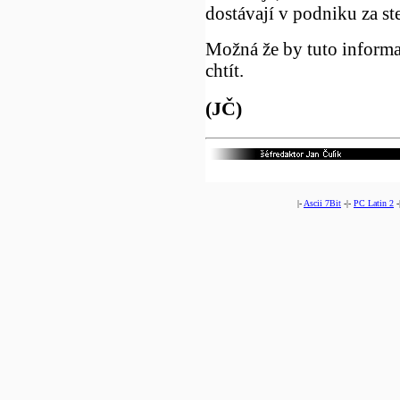
dostávají v podniku za ste
Možná že by tuto informa
chtít.
(JČ)
|-
Ascii 7Bit
-|-
PC Latin 2
-