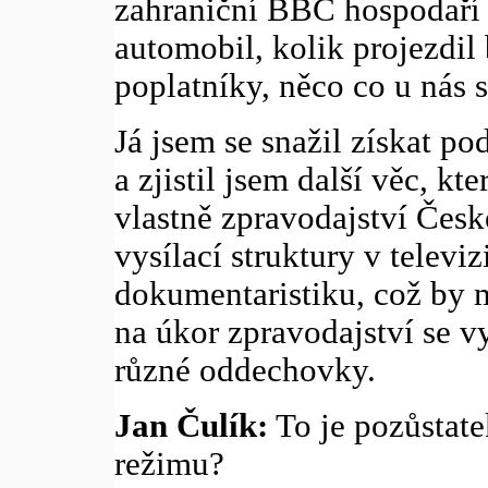
zahraniční BBC hospodaří 
automobil, kolik projezdil 
poplatníky, něco co u nás s
Já jsem se snažil získat po
a zjistil jsem další věc, k
vlastně zpravodajství České
vysílací struktury v televi
dokumentaristiku, což by 
na úkor zpravodajství se vy
různé oddechovky.
Jan Čulík:
To je pozůstate
režimu?