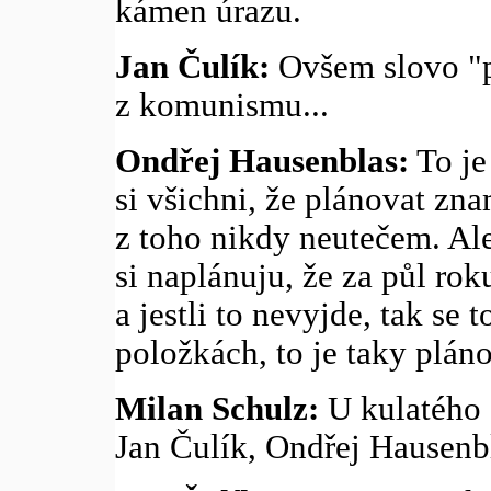
kámen úrazu.
Jan Čulík:
Ovšem slovo "p
z komunismu...
Ondřej Hausenblas:
To je
si všichni, že plánovat zn
z toho nikdy neutečem. Ale
si naplánuju, že za půl ro
a jestli to nevyjde, tak se
položkách, to je taky plán
Milan Schulz:
U kulatého 
Jan Čulík, Ondřej Hausenb