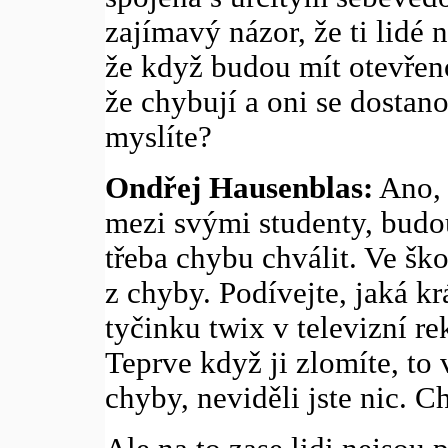
zajímavý názor, že ti lidé n
že když budou mít otevřen
že chybují a oni se dostan
myslíte?
Ondřej Hausenblas:
Ano, 
mezi svými studenty, budou
třeba chybu chválit. Ve šk
z chyby. Podívejte, jaká kr
tyčinku twix v televizní rek
Teprve když ji zlomíte, to 
chyby, neviděli jste nic. C