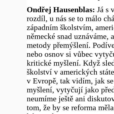
Ondřej Hausenblas:
Já s 
rozdíl, u nás se to málo ch
západním školstvím, amer
německé snad uznáváme, ale
metody přemýšlení. Podívej
nebo osnov si vůbec vytyču
kritické myšlení. Když sled
školství v amerických stát
v Evropě, tak vidím, jak se 
myšlení, vytyčují jako před
neumíme ještě ani diskutov
tom, že by se reforma měla 