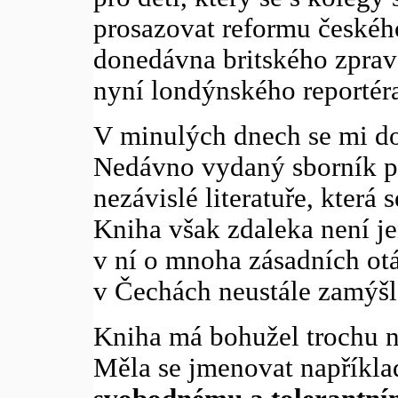
prosazovat reformu českého
donedávna britského zprav
nyní londýnského reportéra
V minulých dnech se mi do
Nedávno vydaný sborník př
nezávislé literatuře, která
Kniha však zdaleka není jen
v ní o mnoha zásadních otá
v Čechách neustále zamýšl
Kniha má bohužel trochu nu
Měla se jmenovat napříkla