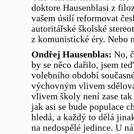
doktore Hausenblasi z filoz
vašem úsilí reformovat čes
autoritářské školské stereot
z komunistické éry. Nebo n
Ondřej Hausenblas:
No, če
by se něco dařilo, jsem te
volebního období současné
výchovným vlivem sdělova
vlivem školy není zase tak
jak asi se bude populace ch
hledá, a každý to dělá jina
na nedospělé jedince. U ná