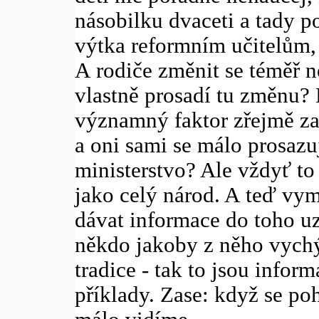
násobilku dvaceti a tady po
výtka reformním učitelům, 
A rodiče změnit se téměř 
vlastně prosadí tu změnu? 
významný faktor zřejmě zat
a oni sami se málo prosazu
ministerstvo? Ale vždyť to 
jako celý národ. A teď vy
dávat informace do toho u
někdo jakoby z něho vychýl
tradice - tak to jsou infor
příklady. Zase: když se p