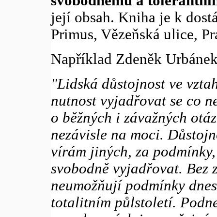
svobodnému a tolerantní
její obsah. Kniha je k dost
Primus, Vězeňská ulice, Pr
Například Zdeněk Urbánek 
"Lidská důstojnost ve vzta
nutnost vyjadřovat se co n
o běžných i závažných otáz
nezávisle na moci. Důstojno
vírám jiných, za podmínky, 
svobodně vyjadřovat. Bez 
neumožňují podmínky dnes
totalitním půlstoletí. Podn