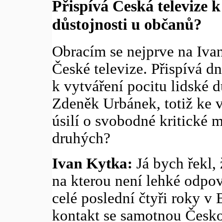
Přispívá Česká televize k
důstojnosti u občanů?
Obracím se nejprve na Iva
České televize. Přispívá d
k vytváření pocitu lidské d
Zdeněk Urbánek, totiž ke 
úsilí o svobodné kritické 
druhých?
Ivan Kytka:
Já bych řekl, 
na kterou není lehké odpov
celé poslední čtyři roky v
kontakt se samotnou Česko