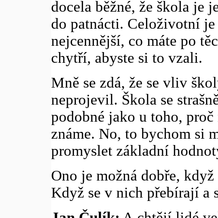
docela běžné, že škola je 
do patnácti. Celoživotní je
nejcennější, co máte po těc
chytří, abyste si to vzali.
Mně se zdá, že se vliv škol
neprojevil. Škola se strašn
podobné jako u toho, proč n
známe. No, to bychom si m
promyslet základní hodnoty
Ono je možná dobře, když l
Když se v nich přebírají a
Jan Čulík:
A chtějí lidé v