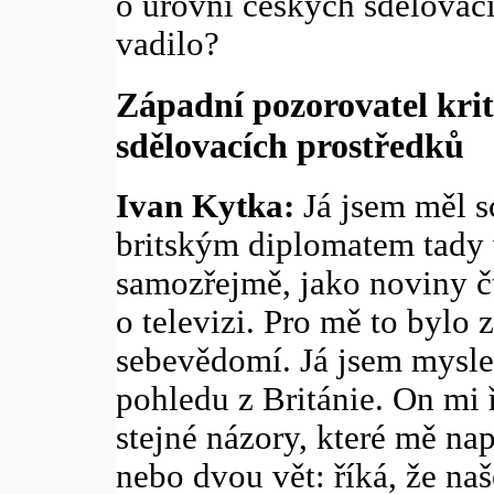
o úrovni českých sdělovac
vadilo?
Západní pozorovatel krit
sdělovacích prostředků
Ivan Kytka:
Já jsem měl s
britským diplomatem tady v
samozřejmě, jako noviny čt
o televizi. Pro mě to bylo 
sebevědomí. Já jsem myslel
pohledu z Británie. On mi 
stejné názory, které mě na
nebo dvou vět: říká, že na