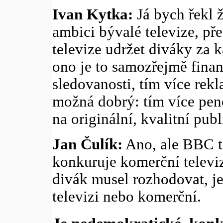
Ivan Kytka:
Já bych řekl ž
ambici bývalé televize, př
televize udržet diváky za 
ono je to samozřejmě fina
sledovanosti, tím více rek
možná dobrý: tím více peně
na originální, kvalitní publ
Jan Čulík:
Ano, ale BBC ta
konkuruje komerční televiz
divák musel rozhodovat, je
televizi nebo komerční.