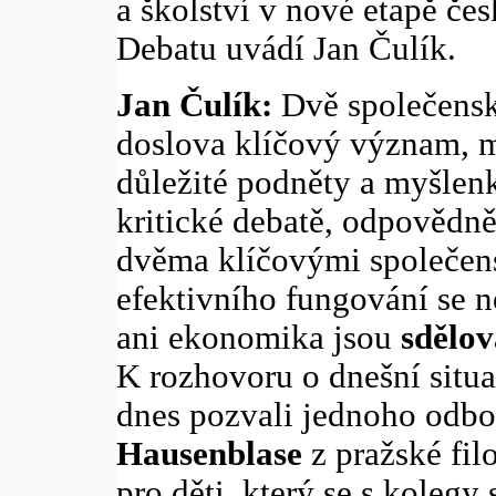
a školství v nové etapě čes
Debatu uvádí Jan Čulík.
Jan Čulík:
Dvě společenské
doslova klíčový význam, m
důležité podněty a myšlenk
kritické debatě, odpovědně 
dvěma klíčovými společens
efektivního fungování se n
ani ekonomika jsou
sdělov
K rozhovoru o dnešní situa
dnes pozvali jednoho odbor
Hausenblase
z pražské fil
pro děti, který se s kolegy