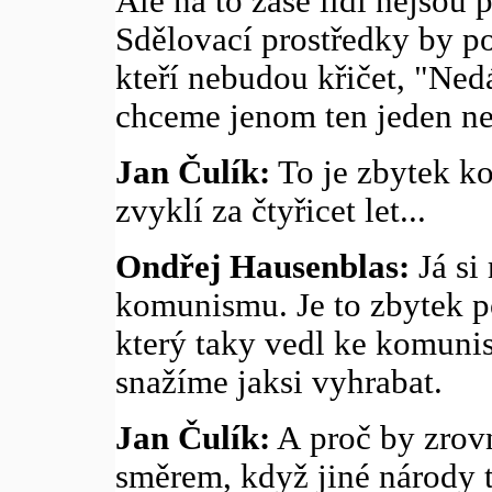
Ale na to zase lidi nejsou 
Sdělovací prostředky by pot
kteří nebudou křičet, "Ned
chceme jenom ten jeden ne
Jan Čulík:
To je zbytek ko
zvyklí za čtyřicet let...
Ondřej Hausenblas:
Já si
komunismu. Je to zbytek po
který taky vedl ke komunis
snažíme jaksi vyhrabat.
Jan Čulík:
A proč by zrovn
směrem, když jiné národy 