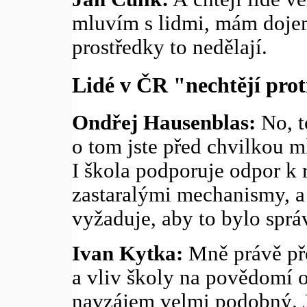
mluvím s lidmi, mám dojem,
prostředky to nedělají.
Lidé v ČR "nechtějí pro
Ondřej Hausenblas:
No, t
o tom jste před chvilkou ml
I škola podporuje odpor k 
zastaralými mechanismy, a t
vyžaduje, aby to bylo sprá
Ivan Kytka:
Mně právě pře
a vliv školy na povědomí 
navzájem velmi podobný. J