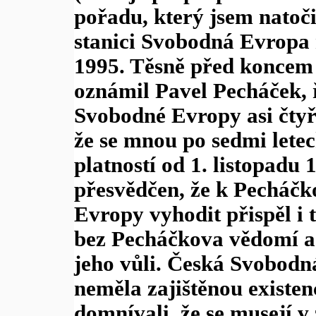
pořadu, který jsem natoči
stanici Svobodná Evropa
1995. Těsně před koncem 
oznámil Pavel Pecháček, ř
Svobodné Evropy asi čty
že se mnou po sedmi lete
platností od 1. listopadu
přesvědčen, že k Pecháč
Evropy vyhodit přispěl i 
bez Pecháčkova vědomí a
jeho vůli. Česká Svobodn
neměla zajištěnou existenc
domnívali, že se musejí v 