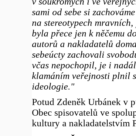
v soukromých i ve veřejnýc
sami od sebe si zachováme 
na stereotypech mravních, p
byla přece jen k něčemu do
autorů a nakladatelů doma 
sebeúcty zachovali svobodu
včas nepochopil, je i nadá
klamáním veřejnosti plnil s
ideologie."
Potud Zdeněk Urbánek v pu
Obec spisovatelů ve spolu
kultury a nakladatelstvím 