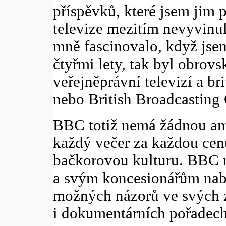
příspěvků, které jsem jim p
televize mezitím nevyvinula
mně fascinovalo, když jsem
čtyřmi lety, tak byl obrovs
veřejněprávní televizí a bri
nebo British Broadcasting 
BBC totiž nemá žádnou amb
každý večer za každou cen
bačkorovou kulturu. BBC 
a svým koncesionářům nabí
možných názorů ve svých z
i dokumentárních pořadech 