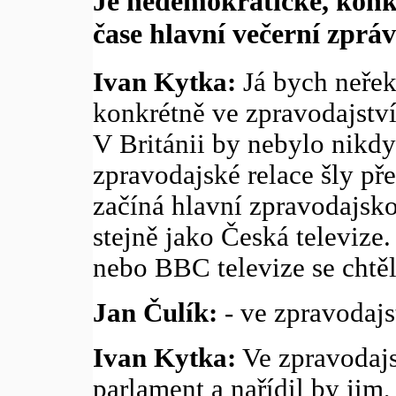
Je nedemokratické, konku
čase hlavní večerní zpráv
Ivan Kytka:
Já bych neřekl
konkrétně ve zpravodajství
V Británii by nebylo nikdy
zpravodajské relace šly pře
začíná hlavní zpravodajsko
stejně jako Česká televize
nebo BBC televize se chtěl
Jan Čulík:
- ve zpravodajst
Ivan Kytka:
Ve zpravodajs
parlament a nařídil by jim,