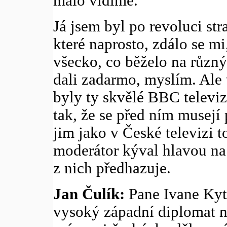
málo vidíme.
Já jsem byl po revoluci str
které naprosto, zdálo se mi
všecko, co běželo na různý
dali zadarmo, myslím. Ale
byly ty skvělé BBC televiz
tak, že se před ním musejí 
jim jako v České televizi t
moderátor kýval hlavou na 
z nich předhazuje.
Jan Čulík:
Pane Ivane Kytk
vysoký západní diplomat n