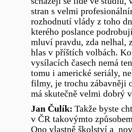
scházejí se lidé ve studiu,
stran s velmi profesionáln
rozhodnutí vlády z toho d
kterého poslance podrobují 
mluví pravdu, zda nelhal, z
hlas v příštích volbách. K
vysílacích časech nemá ten
tomu i americké seriály, ne
filmy, je trochu zábavněji 
má skutečně velmi dobrý v
Jan Čulík:
Takže byste cht
v ČR takovýmto způsobem 
Ono vlastně školství a novi