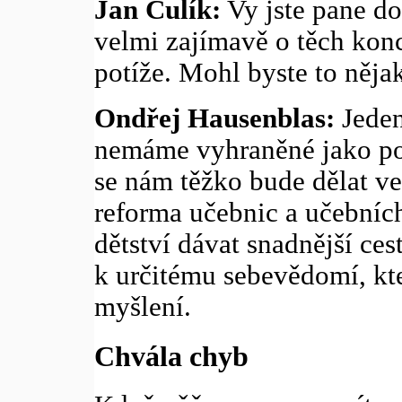
Jan Čulík:
Vy jste pane do
velmi zajímavě o těch konc
potíže. Mohl byste to nějak
Ondřej Hausenblas:
Jeden
nemáme vyhraněné jako po
se nám těžko bude dělat ve
reforma učebnic a učebních
dětství dávat snadnější ce
k určitému sebevědomí, kte
myšlení.
Chvála chyb