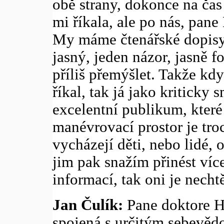
obě strany, dokonce na čas
mi říkala, ale po nás, pane 
My máme čtenářské dopisy, o
jasný, jeden názor, jasně 
příliš přemýšlet. Takže kdy
říkal, tak já jako kriticky 
excelentní publikum, které
manévrovací prostor je tro
vycházejí děti, nebo lidé, o
jim pak snažím přinést víc
informací, tak oni je nechtě
Jan Čulík:
Pane doktore Ha
spojená s určitým sebevěd