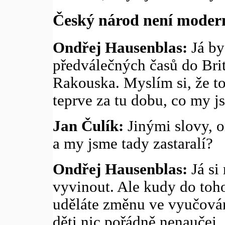
Český národ není moder
Ondřej Hausenblas:
Já by
předválečných časů do Bri
Rakouska. Myslím si, že to
teprve za tu dobu, co my 
Jan Čulík:
Jinými slovy, o
a my jsme tady zastaralí?
Ondřej Hausenblas:
Já si 
vyvinout. Ale kudy do toho
uděláte změnu ve vyučování
děti nic pořádně nenaučej, 