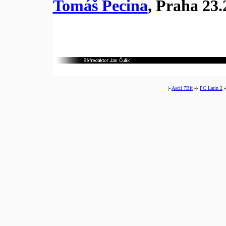
Tomáš Pecina
, Praha 23.
|-
Ascii 7Bit
-|-
PC Latin 2
-