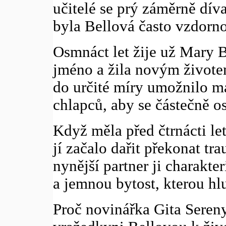
učitelé se prý záměrně dív
byla Bellová často vzdorn
Osmnáct let žije už Mary B
jméno a žila novým životem
do určité míry umožnilo 
chlapců, aby se částečně o
Když měla před čtrnácti le
jí začalo dařit překonat tra
nynější partner ji charakt
a jemnou bytost, kterou hl
Proč novinářka Gita Seren