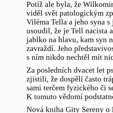
Potíž ale byla, že Wilkomi
viděl svět patologickým z
Viléma Tella a jeho syna s
usoudil, že je Tell nacista
jablko na hlavu, kam syn 
zavraždí. Jeho představivo
s ním nikdo nechtěl mít ni
Za posledních dvacet let p
zjistili, že dospělí často tr
sami terčem fyzického či s
K tomuto vědomí podstatněj
Nová kniha Gity Sereny o 