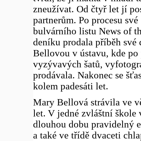
zneužívat. Od čtyř let jí p
partnerům. Po procesu své d
bulvárního listu News of t
deníku prodala příběh své
Bellovou v ústavu, kde po 
vyzývavých šatů, vyfotogra
prodávala. Nakonec se šťas
kolem padesáti let.
Mary Bellová strávila ve v
let. V jedné zvláštní škole
dlouhou dobu pravidelný er
a také ve třídě dvaceti chl