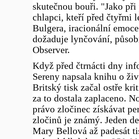
skutečnou bouři. "Jako při
chlapci, kteří před čtyřmi l
Bulgera, iracionální emoce
dožaduje lynčování, působí
Observer.
Když před čtrnácti dny inf
Sereny napsala knihu o ži
Britský tisk začal ostře kr
za to dostala zaplaceno. 
právo zločinec získávat pe
zločinů je známý. Jeden de
Mary Bellová až padesát ti