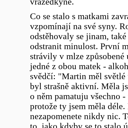
vražedkyně.
Co se stalo s matkami zav
vzpomínají na své syny. Ro
odstěhovaly se jinam, také
odstranit minulost. První 
strávily v mlze způsobené 
jedné z obou matek - alko
svědčí: "Martin měl světlé 
byl strašně aktivní. Měla js
o něm pamatuju všechno - 
protože ty jsem měla déle. 
nezapomenete nikdy nic. Te
to, jako kdyby se to stalo 