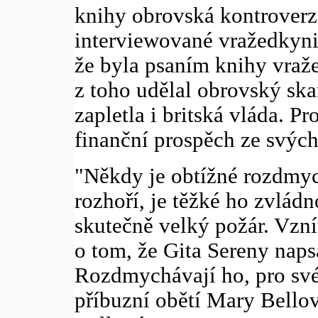
knihy obrovská kontroverz
interviewované vražedkyni
že byla psaním knihy vraže
z toho udělal obrovský ska
zapletla i britská vláda. P
finanční prospěch ze svých
"Někdy je obtížné rozdmyc
rozhoří, je těžké ho zvlád
skutečně velký požár. Vznít
o tom, že Gita Sereny naps
Rozdmychávají ho, pro své v
příbuzní obětí Mary Bellov