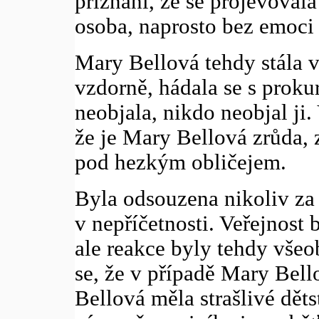
přiznání, že se projevovala
osoba, naprosto bez emoci
Mary Bellová tehdy stála v 
vzdorně, hádala se s proku
neobjala, nikdo neobjal ji.
že je Mary Bellová zrůda, 
pod hezkým obličejem.
Byla odsouzena nikoliv za 
v nepříčetnosti. Veřejnost
ale reakce byly tehdy všeo
se, že v případě Mary Bello
Bellová měla strašlivé dět