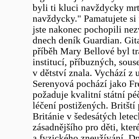
byli ti kluci navždycky m
navždycky." Pamatujete si 
jste nakonec pochopili nezv
dnech deník Guardian. Gita
příběh Mary Bellové byl tra
institucí, příbuzných, sous
v dětství znala. Vychází z
Serenyová pochází jako Fre
požaduje kvalitní státní pé
léčení postižených. Britští
Británie v šedesátých letec
zásadnějšího pro děti, kter
a fyzického zneužívání. Dn