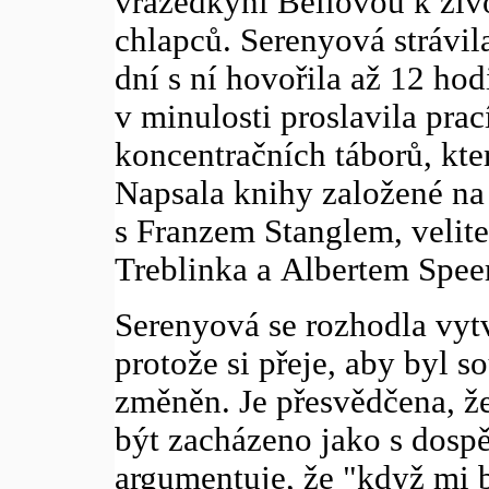
vražedkyni Bellovou k živ
chlapců. Serenyová strávi
dní s ní hovořila až 12 ho
v minulosti proslavila prac
koncentračních táborů, kte
Napsala knihy založené na
s Franzem Stanglem, velit
Treblinka a Albertem Spee
Serenyová se rozhodla vyt
protože si přeje, aby byl s
změněn. Je přesvědčena, ž
být zacházeno jako s dosp
argumentuje, že "když mi b