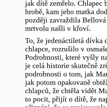
jak dítě zemřelo. Chlapec
hrobě, kam jeho matka dodn
později zavraždila Bellová
mrtvolu našli v křoví.
To, že jedenáctiletá dívka 
chlapce, rozrušilo v osmaš
Podrobnosti, které vyšly n
je celá historie skutečně z
podrobnosti o tom, jak Mar
jak potom opakovaně obtě
chlapců, že chtěla vidět Ma
to pocit, přijít o dítě, že 