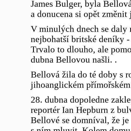
James Bulger, byla Bellov
a donucena si opět změnit
V minulých dnech se daly
nejbohatší britské deníky 
Trvalo to dlouho, ale pomoh
dubna Bellovou našli. .
Bellová žila do té doby s
jihoanglickém přímořském 
28. dubna dopoledne zakl
reportér Ian Hepburn z bulv
Bellové se domníval, že je
s ním mluvit. Kolem domu 