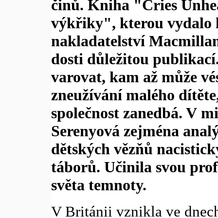
činů. Kniha "Cries Unhe
výkřiky", kterou vydalo
nakladatelství Macmillan
dosti důležitou publikací
varovat, kam až může vés
zneužívání malého dítěte
společnost zanedbá. V mi
Serenyová zejména analý
dětských vězňů nacistic
táborů. Učinila svou prof
světa temnoty.
V Británii vznikla ve dnec