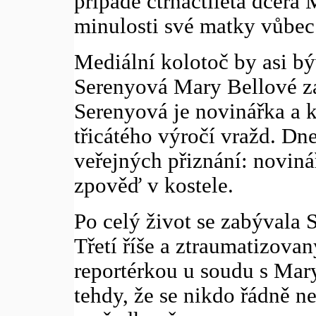
případě čtrnáctiletá dcera
minulosti své matky vůbec
Mediální kolotoč by asi bý
Serenyová Mary Bellové za
Serenyová je novinářka a kn
třicátého výročí vražd. D
veřejných přiznání: noviná
zpověď v kostele.
Po celý život se zabývala 
Třetí říše a ztraumatizova
reportérkou u soudu s Mar
tehdy, že se nikdo řádně ne