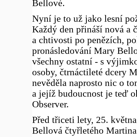
Bellové.
Nyní je to už jako lesní po
Každý den přináší nová a č
a chtivosti po penězích, po
pronásledování Mary Bellov
všechny ostatní - s výjim
osoby, čtrnáctileté dcery 
nevěděla naprosto nic o to
a jejíž budoucnost je teď 
Observer.
Před třiceti lety, 25. květn
Bellová čtyřletého Martin