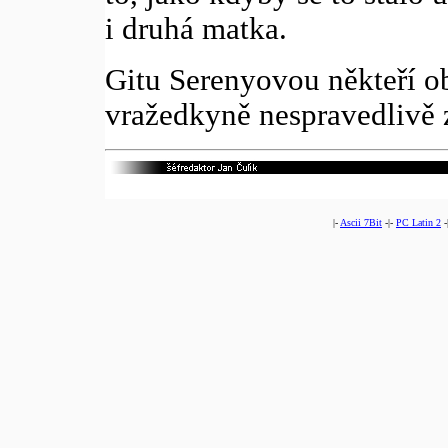
i druhá matka.
Gitu Serenyovou někteří ob
vražedkyně nespravedlivě z
|-
Ascii 7Bit
-|-
PC Latin 2
-