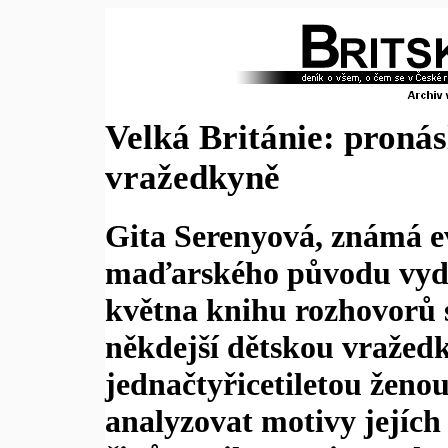
Velká Británie: pronás
vražedkyně
Gita Serenyová, známá e
maďarského původu vydal
května knihu rozhovorů 
někdejší dětskou vražedk
jednačtyřicetiletou ženou
analyzovat motivy jejíc