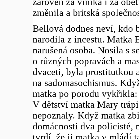
zároveň za viníka i za oběť
změnila a britská společnos
Bellová dodnes neví, kdo by
narodila z incestu. Matka 
narušená osoba. Nosila s se
o různých popravách a mas
dvaceti, byla prostitutkou 
na sadomasochismus. Když 
matka po porodu vykřikla:
V dětství matka Mary trápi
nepoznaly. Když matka zbil
domácnosti dva policisté, 
tvrdí, že ji matka v mládí 