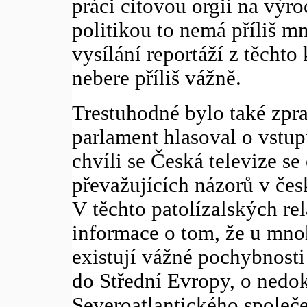
práci citovou orgií na výro
politikou to nemá příliš 
vysílání reportáží z těchto
nebere příliš vážně.
Trestuhodné bylo také zpra
parlament hlasoval o vstu
chvíli se Česká televize se
převažujících názorů v če
V těchto patolízalských re
informace o tom, že u mn
existují vážné pochybnost
do Střední Evropy, o nedok
Severoatlantického společe