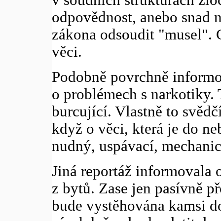
odpovědnost, anebo snad n
zákona odsoudit "musel". 
věci.
Podobně povrchně informo
o problémech s narkotiky. 
burcující. Vlastně to svědč
když o věci, která je do n
nudný, uspávací, mechanic
Jiná reportáž informovala 
z bytů. Zase jen pasívně pře
bude vystěhována kamsi do