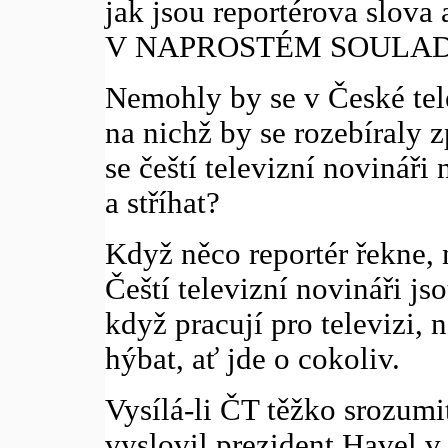
jak jsou reportérova slova
V NAPROSTÉM SOULAD
Nemohly by se v České tele
na nichž by se rozebíraly 
se čeští televizní novináři 
a stříhat?
Když něco reportér řekne, 
Čeští televizní novináři js
když pracují pro televizi, 
hýbat, ať jde o cokoliv.
Vysílá-li ČT těžko srozumi
vyslovil prezident Havel 