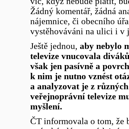
víc, když nebude platit, b
Žádný komentář, žádná ana
nájemnice, či obecního úřa
vystěhováváni na ulici i v
Ještě jednou,
aby nebylo m
televize vnucovala divák
však jen pasívně a povrch
k nim je nutno vznést otá
a analyzovat je z různých
veřejnoprávní televize m
myšlení.
ČT informovala o tom, že b