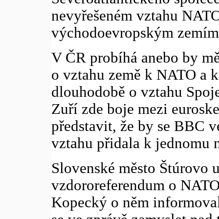
nevyřešeném vztahu NATO 
východoevropským zemím
V ČR probíhá anebo by mě
o vztahu země k NATO a k 
dlouhodobě o vztahu Spoje
Zuří zde boje mezi euroske
představit, že by se BBC v
vztahu přidala k jednomu 
Slovenské město Štúrovo u
vzdororeferendum o NATO.
Kopecký o něm informoval,