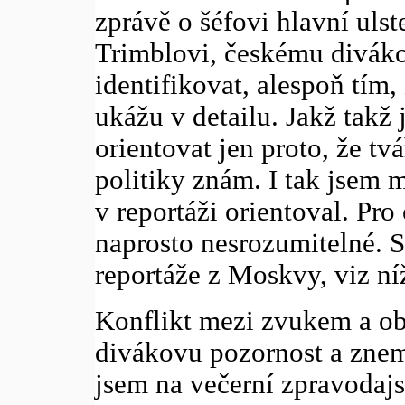
zprávě o šéfovi hlavní ulst
Trimblovi, českému diváko
identifikovat, alespoň tím,
ukážu v detailu. Jakž takž
orientovat jen proto, že tv
politiky znám. I tak jsem m
v reportáži orientoval. Pr
naprosto nesrozumitelné. S
reportáže z Moskvy, viz ní
Konflikt mezi zvukem a obr
divákovu pozornost a znem
jsem na večerní zpravodajs