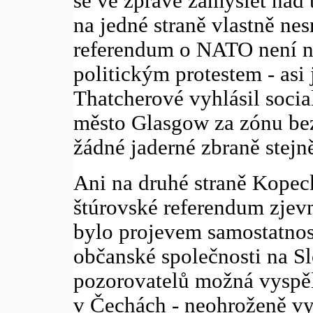
se ve zprávě zamyslet nad 
na jedné straně vlastně nes
referendum o NATO není n
politickým protestem - asi
Thatcherové vyhlásil socia
město Glasgow za zónu bez
žádné jaderné zbraně stejn
Ani na druhé straně Kopec
štúrovské referendum zjev
bylo projevem samostatnost
občanské společnosti na Sl
pozorovatelů možná vyspěl
v Čechách - neohroženě vys