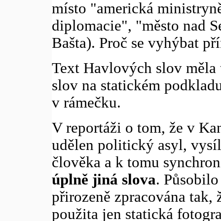
místo "americká ministryně
diplomacie", "město nad S
Bašta). Proč se vyhýbat 
Text Havlových slov měla t
slov na statickém podklad
v rámečku.
V reportáži o tom, že v Ka
udělen politický asyl, vys
člověka a k tomu synchroni
úplně jiná slova
. Působilo
přirozeně zpracována tak, 
použita jen statická fotogr