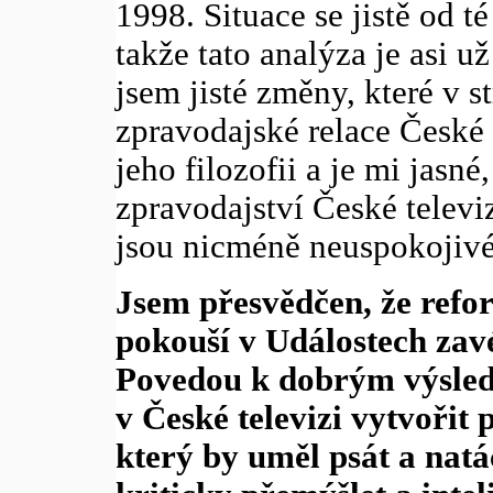
1998. Situace se jistě od t
takže tato analýza je asi u
jsem jisté změny, které v s
zpravodajské relace České 
jeho filozofii a je mi jasn
zpravodajství České televi
jsou nicméně neuspokojivé
Jsem přesvědčen, že refo
pokouší v Událostech za
Povedou k dobrým výsled
v České televizi vytvořit
který by uměl psát a natá