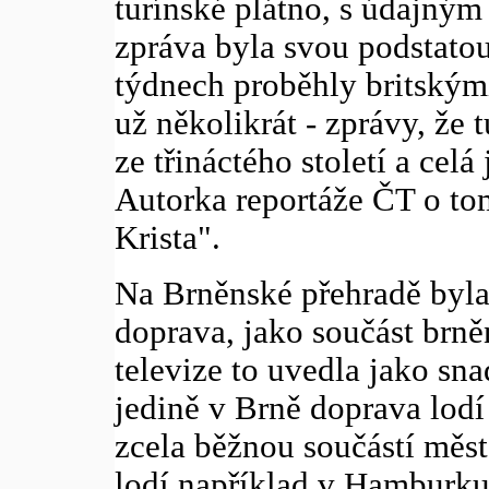
turínské plátno, s údajným
zpráva byla svou podstato
týdnech proběhly britskými
už několikrát - zprávy, že 
ze třináctého století a celá
Autorka reportáže ČT o to
Krista".
Na Brněnské přehradě byla
doprava, jako součást brně
televize to uvedla jako sna
jedině v Brně doprava lodí
zcela běžnou součástí měst
lodí například v Hamburku,