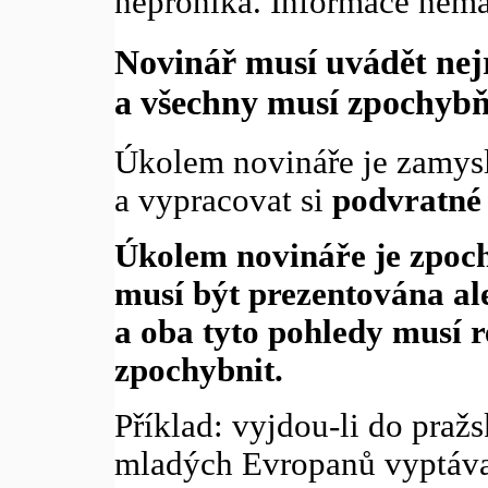
neproniká. Informace nemaj
Novinář musí uvádět nejr
a všechny musí zpochyb
Úkolem novináře je zamys
a vypracovat si
podvratné
Úkolem novináře je zpoc
musí být prezentována al
a oba tyto pohledy musí r
zpochybnit.
Příklad: vyjdou-li do pražs
mladých Evropanů vyptávat