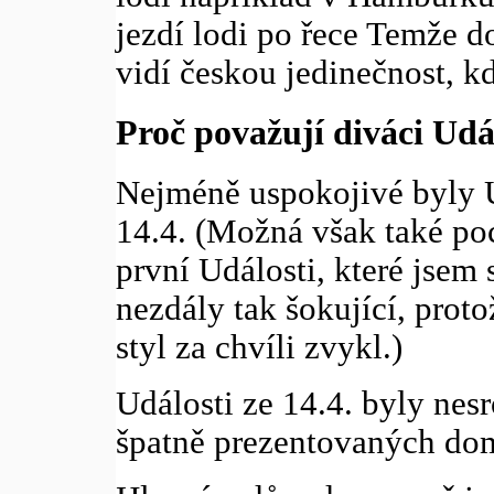
jezdí lodi po řece Temže d
vidí českou jedinečnost, kd
Proč považují diváci Udá
Nejméně uspokojivé byly U
14.4. (Možná však také poc
první Události, které jsem 
nezdály tak šokující, prot
styl za chvíli zvykl.)
Události ze 14.4. byly ne
špatně prezentovaných dom