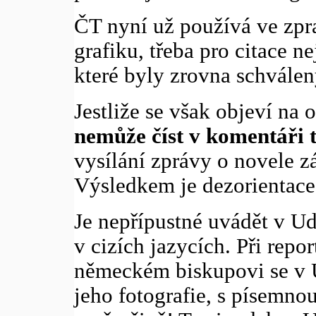
ČT nyní už používá ve zpr
grafiku, třeba pro citace n
které byly zrovna schválen
Jestliže se však objeví na 
nemůže číst v komentáři t
vysílání zprávy o novele z
Výsledkem je dezorientace
Je nepřípustné uvádět v Udá
v cizích jazycích. Při repo
německém biskupovi se v U
jeho fotografie, s písemno