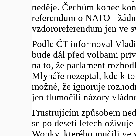
neděje. Čechům konec kon
referendum o NATO - žádná
vzdororeferendum jen ve s
Podle ČT informoval Vladi
bude dál před volbami priv
na to, že parlament rozhodl
Mlynáře nezeptal, kde k to
možné, že ignoruje rozhodn
jen tlumočili názory vládn
Frustrujícím způsobem ned
se po deseti letech oživuj
Wonky, kterého mučili ve v