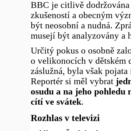
BBC je citlivě dodržována
zkušeností a obecným výz
být neosobní a nudná. Zpr
musejí být analyzovány a 
Určitý pokus o osobně zal
o velikonocích v dětském 
záslužná, byla však pojata
Reportér si měl vybrat
jed
osudu a na jeho pohledu na
cítí ve svátek
.
Rozhlas v televizi