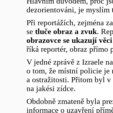
Hlavním důvodem, proč jsou
dezorientováni, je myslím 
Při reportážích, zejména za
se
tluče obraz a zvuk
. Rep
obrazovce se ukazují věci 
říká reportér, obraz přímo p
V jedné zprávě z Izraele n
o tom, že místní policie je
a ostražitosti. Přitom byl v
na jakési zídce.
Obdobně zmateně byla prez
informace o uzavření příměř