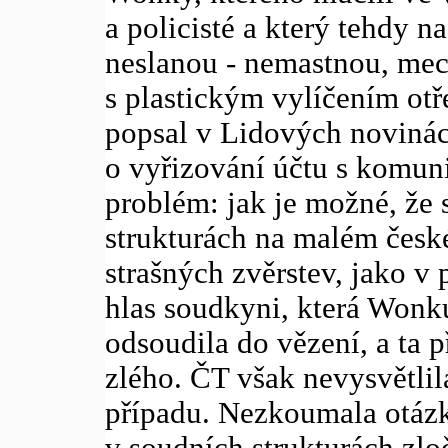
a policisté a který tehdy n
neslanou - nemastnou, me
s plastickým vylíčením ot
popsal v Lidových novinác
o vyřizování účtu s komun
problém: jak je možné, že s
strukturách na malém česk
strašných zvěrstev, jako v
hlas soudkyni, která Wonk
odsoudila do vězení, a ta p
zlého. ČT však nevysvětli
případu. Nezkoumala otázk
v soudních strukturách zl