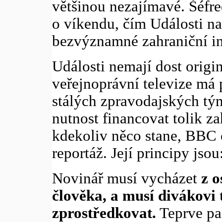
většinou nezajímavé. Šéfr
o víkendu, čím Události na
bezvýznamné zahraniční i
Události nemají dost origin
veřejnoprávní televize má 
stálých zpravodajských tý
nutnost financovat tolik z
kdekoliv něco stane, BBC o
reportáž. Její principy jsou
Novinář musí vycházet
z o
člověka, a musí divákovi 
zprostředkovat.
Teprve pak