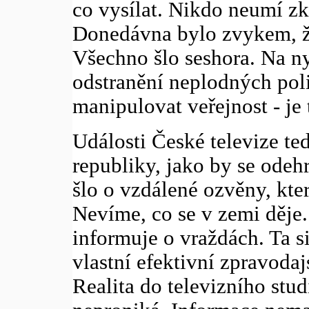
co vysílat. Nikdo neumí zk
Donedávna bylo zvykem, že
Všechno šlo seshora. Na n
odstranění neplodných pol
manipulovat veřejnost - je 
Události České televize te
republiky, jako by se odeh
šlo o vzdálené ozvěny, kte
Nevíme, co se v zemi děje.
informuje o vraždách. Ta s
vlastní efektivní zpravodaj
Realita do televizního stud