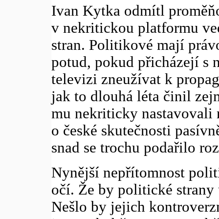
Ivan Kytka odmítl proměňo
v nekritickou platformu ve
stran. Politikové mají práv
potud, pokud přicházejí 
televizi zneužívat k propag
jak to dlouhá léta činil z
mu nekriticky nastavovali 
o české skutečnosti pasívně
snad se trochu podařilo roz
Nynější nepřítomnost polit
očí. Že by politické stran
Nešlo by jejich kontroverz