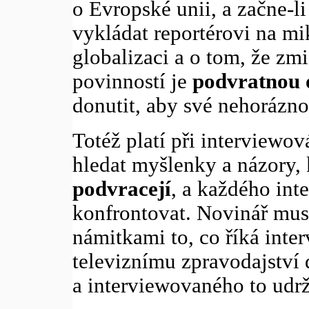
o Evropské unii, a začne-li
vykládat reportérovi na mik
globalizaci a o tom, že zmi
povinností je
podvratnou 
donutit, aby své nehoráznos
Totéž platí při interviewov
hledat myšlenky a názory, 
podvracejí
, a každého int
konfrontovat. Novinář musí
námitkami to, co říká inte
televiznímu zpravodajství
a interviewovaného to udrž