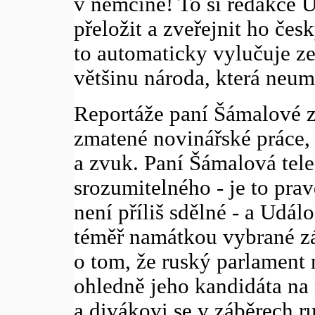
v němčině! To si redakce U
přeložit a zveřejnit ho čes
to automaticky vylučuje ze
většinu národa, která neumí
Reportáže paní Šámalové 
zmatené novinářské práce, k
a zvuk. Paní Šámalová telef
srozumitelného - je to pra
není příliš sdělné - a Událo
téměř namátkou vybrané zá
o tom, že ruský parlament
ohledně jeho kandidáta na 
a divákovi se v záběrech r