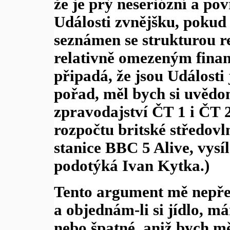
že je prý neseriózní a po
Události zvnějšku, pokud
seznámen se strukturou r
relativně omezeným fina
připadá, že jsou Události
pořad, měl bych si uvědom
zpravodajství ČT 1 i ČT 2
rozpočtu britské středovl
stanice BBC 5 Alive, vysíl
podotýká Ivan Kytka.)
Tento argument mě nepřes
a objednám-li si jídlo, m
nebo špatné, aniž bych m