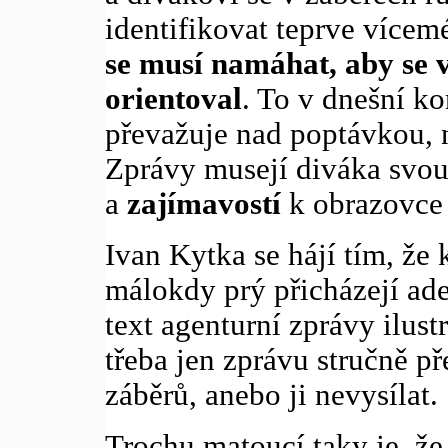
identifikovat teprve vícem
se musí namáhat, aby se 
orientoval
. To v dnešní k
převažuje nad poptávkou, 
Zprávy musejí diváka svou 
a
zajímavostí
k obrazovce 
Ivan Kytka se hájí tím, že 
málokdy prý přicházejí ade
text agenturní zprávy ilust
třeba jen zprávu stručně p
záběrů, anebo ji nevysílat.
Trochu matoucí taky je, že