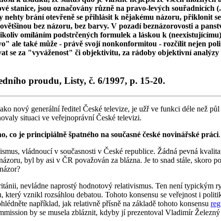
ové stanice, jsou označovány různě na pravo-levých souřadnicích (..
y nehty brání otevřeně se přihlásit k nějakému názoru, přiklonit se 
 povětšinou bez názoru, bez barvy. V pozadí beznázorovosti a panst
omíláním podstrčených formulek a láskou k (neexistujícímu) stř
" ale také může - právě svojí nonkonformitou - rozčílit nejen polit
 se za "vyváženost" či objektivitu, za rádoby objektivní analýzy r
edního proudu, Listy, č. 6/1997, p. 15-20.
 nový generální ředitel České televize, je užř ve funkci déle než půl ro
ovaly situaci ve veřejnoprávní České televizi.
o, co je principiálně špatného na současné české novinářské práci
.
vismus, vládnoucí v současnosti v České republice. Žádná pevná kvalitat
 názoru, byl by asi v ČR považován za blázna. Je to snad stále, skoro p
 názor?
ritánii, nevládne naprostý hodnotový relativismus. Ten není typickým
 který vznikl rozsáhlou debatou. Tohoto konsensu se veřejnost i polit
ohlédněte například, jak relativně přísně na základě tohoto konsensu
reg
Commission by se musela zbláznit, kdyby jí prezentoval Vladimír Želez