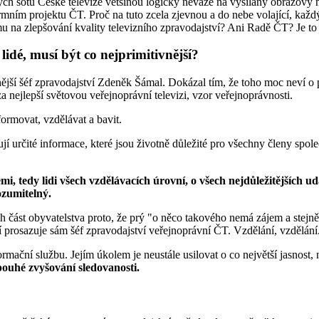
kých šotů České televize většinou logicky neváže na vysílaný obrazový 
rmním projektu ČT. Proč na tuto zcela zjevnou a do nebe volající, kaž
na zlepšování kvality televizního zpravodajství? Ani Radě ČT? Je to
lidé, musí být co nejprimitivnější?
ější šéf zpravodajství Zdeněk Šámal. Dokázal tím, že toho moc neví o pr
a nejlepší světovou veřejnoprávní televizi, vzor veřejnoprávnosti.
formovat, vzdělávat a bavit.
jí určité informace, které jsou životně důležité pro všechny členy společ
mi, tedy lidi všech vzdělávacích úrovní, o všech nejdůležitějších ud
ozumitelný.
ch část obyvatelstva proto, že prý "o něco takového nemá zájem a stejn
í prosazuje sám šéf zpravodajství veřejnoprávní ČT. Vzdělání, vzdělání.
rmační službu. Jejím úkolem je neustále usilovat o co největší jasnost,
 pouhé zvyšování sledovanosti.