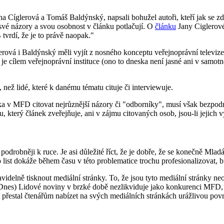
a Cíglerová a Tomáš Baldýnský, napsali bohužel autoři, kteří jak se zdá 
 své názory a svou osobnost v článku potlačují. O
článku
Jany Ciglerové
 tvrdí, že je to právě naopak."
lerová i Baldýnský měli vyjít z nosného konceptu veřejnoprávní televize,
o je cílem veřejnoprávní instituce (ono to dneska není jasné ani v sam
, než lidé, které k danému tématu cituje či interviewuje.
orka v MFD citovat nejrůznější názory či "odborníky", musí však bezpo
istu, který článek zveřejňuje, ani v zájmu citovaných osob, jsou-li jejich
robněji k ruce. Je asi důležité říct, že je dobře, že se konečně Mladá
 list dokáže během času v této problematice trochu profesionalizovat, bud
videlně tisknout mediální stránky. To, že jsou tyto mediální stránky n
Dnes) Lidové noviny v brzké době nezlikviduje jako konkurenci MFD, al
 přestal čtenářům nabízet na svých mediálních stránkách urážlivou pov