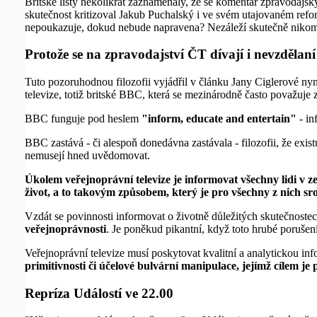
Britské listy několikrát zaznamenaly, že se komentář zpravodajs
skutečnost kritizoval Jakub Puchalský i ve svém utajovaném refo
nepoukazuje, dokud nebude napravena? Nezáleží skutečně nikomu 
Protože se na zpravodajství ČT dívají i nevzdělaní 
Tuto pozoruhodnou filozofii vyjádřil v článku Jany Ciglerové nyn
televize, totiž britské BBC, která se mezinárodně často považuje z
BBC funguje pod heslem
"inform, educate and entertain"
- in
BBC zastává - či alespoň donedávna zastávala - filozofii, že existu
nemusejí hned uvědomovat.
Úkolem veřejnoprávní televize je informovat všechny lidi v ze
život, a to takovým způsobem, který je pro všechny z nich sr
Vzdát se povinnosti informovat o životně důležitých skutečnoste
veřejnoprávnosti
. Je poněkud pikantní, když toto hrubé porušen
Veřejnoprávní televize musí poskytovat kvalitní a analytickou info
primitivnosti či účelové bulvární manipulace, jejímž cílem je
Repríza Událostí ve 22.00