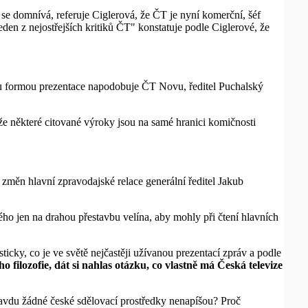
se domnívá, referuje Ciglerová, že ČT je nyní komerční, šéf
den z nejostřejších kritiků ČT" konstatuje podle Ciglerové, že
ou formou prezentace napodobuje ČT Novu, ředitel Puchalský
ože některé citované výroky jsou na samé hranici komičnosti
měn hlavní zpravodajské relace generální ředitel Jakub
ho jen na drahou přestavbu velína, aby mohly při čtení hlavních
icky, co je ve světě nejčastěji užívanou prezentací zpráv a podle
o filozofie, dát si nahlas otázku, co vlastně má Česká televize
ravdu žádné české sdělovací prostředky nenapíšou? Proč