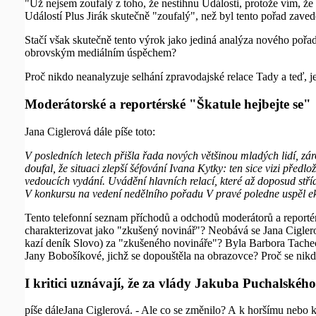
"Už nejsem zoufalý z toho, že nestihnu Události, protože vím, že
Událostí Plus Jirák skutečně "zoufalý", než byl tento pořad zaved
Stačí však skutečně tento výrok jako jediná analýza nového pořa
obrovským mediálním úspěchem?
Proč nikdo neanalyzuje selhání zpravodajské relace Tady a teď, je
Moderátorské a reportérské "Škatule hejbejte se"
Jana Ciglerová dále píše toto:
V posledních letech přišla řada nových většinou mladých lidí, z
doufal, že situaci zlepší šéfování Ivana Kytky: ten sice vizi pře
vedoucích vydání. Uvádění hlavních relací, které až doposud stří
V konkursu na vedení nedělního pořadu V pravé poledne uspěl e
Tento telefonní seznam příchodů a odchodů moderátorů a reportér
charakterizovat jako "zkušený novinář"? Neobává se Jana Ciglero
kazí deník Slovo) za "zkušeného novináře"? Byla Barbora Tachec
Jany Bobošíkové, jichž se dopouštěla na obrazovce? Proč se nik
I kritici uznávají, že za vlády Jakuba Puchalskéh
píše dáleJana Ciglerová. - Ale co se změnilo? A k horšímu nebo 