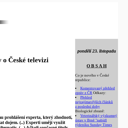
pondělí 23. listopadu
o České televizi
O B S A H
Co je nového v České
republice:
Komentovaný přehled
zpráv z ČR
Odkazy:
Přehled
nejzajímavějších článků
z poslední doby
Biologické zbraně:
Veterinářský výzkumný
u prohlášení experta, který zhodnotí,
ústav v Brně "nabídl
at dojem. (..) Experti umějí využít
týdeníku Sunday Times
rnativ. (...) Ačkoli současné tituly