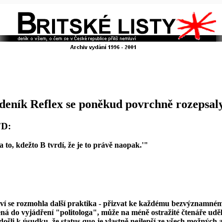
deník Reflex se poněkud povrchně rozepsaly 
FD:
a to, kdežto B tvrdí, že je to právě naopak.'"
ství se rozmohla další praktika - přizvat ke každému bezvýznamném
lená do vyjádření "politologa", může na méně ostražité čtenáře uděl
li k úsudku, že status quo je vlastně nejlepší ze všech možných alte