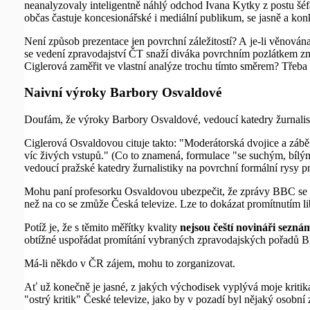
neanalyzovaly inteligentně náhlý odchod Ivana Kytky z postu šéfa
občas častuje koncesionářské i mediální publikum, se jasně a konkr
Není způsob prezentace jen povrchní záležitostí? A je-li věnován
se vedení zpravodajství ČT snaží diváka povrchním pozlátkem zm
Ciglerová zaměřit ve vlastní analýze trochu tímto směrem? Třeba
Naivní výroky Barbory Osvaldové
Doufám, že výroky Barbory Osvaldové, vedoucí katedry žurnalisti
Ciglerová Osvaldovou cituje takto: "Moderátorská dvojice a záb
víc živých vstupů." (Co to znamená, formulace "se suchým, bílý
vedoucí pražské katedry žurnalistiky na povrchní formální rysy pr
Mohu paní profesorku Osvaldovou ubezpečit, že zprávy BBC se také
než na co se zmůže Česká televize. Lze to dokázat promítnutím
Potíž je, že s těmito měřítky kvality
nejsou čeští novináři sezná
obtížné uspořádat promítání vybraných zpravodajských pořadů BB
Má-li někdo v ČR zájem, mohu to zorganizovat.
Ať už konečně je jasné, z jakých východisek vyplývá moje kritika 
"ostrý kritik" České televize, jako by v pozadí byl nějaký osobní