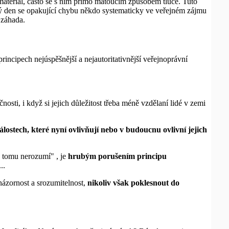
materiál, často se s ním přímo matoucím způsobem tluče. Tuto
dý den se opakující chybu někdo systematicky ve veřejném zájmu
 záhada.
incipech nejúspěšnější a nejautoritativnější veřejnoprávní
nosti, i když si jejich důležitost třeba méně vzdělaní lidé v zemi
álostech, které nyní ovlivňují nebo v budoucnu ovlivní jejich
ě tomu nerozumí" , je
hrubým porušením principu
..
 názornost a srozumitelnost,
nikoliv však poklesnout do