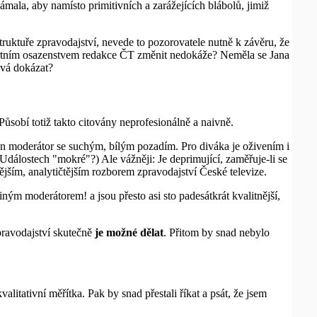
mala, aby namísto primitivních a zarážejících blábolů, jimiž
ruktuře zpravodajství, nevede to pozorovatele nutně k závěru, že
dartním osazenstvem redakce ČT změnit nedokáže? Neměla se Jana
ová dokázat?
sobí totiž takto citovány neprofesionálně a naivně.
en moderátor se suchým, bílým pozadím. Pro diváka je oživením i
álostech "mokré"?) Ale vážněji: Je deprimující, zaměřuje-li se
ějším, analytičtějším rozborem zpravodajství České televize.
ým moderátorem! a jsou přesto asi sto padesátkrát kvalitnější,
zpravodajství skutečně
je možné dělat
. Přitom by snad nebylo
itativní měřítka. Pak by snad přestali říkat a psát, že jsem