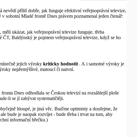
nevědí příliš dobře, jak funguje efektivní veřejnoprávní televize,
 v sobotní Mladé frontě Dnes právem poznamenal jeden čtenář:
 měli ukázat, jak veřejnoprávní televize funguje, třeba
otné ČT, Baldýnský je pojmem veřejnoprávní televize, když se ho
dmínečně jejich výroky
kriticky hodnotit
. A i samotné výroky je
 výroky nepřemýšlivé, matoucí či naivní.
 fronta Dnes odhodlala se Českou televizí na rozsáhlejší ploše
e-li se jí zabývat systematičtěji.
eobyčejně hloupé, je jiná věc. Buďme optimisty a doufejme, že
e bude je naopak rozvíjet - bude třeba i trvat na tom, aby
rchní informační břečku.)