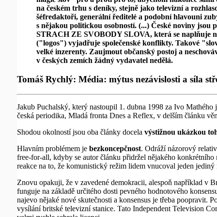
na českém trhu s deníky, stejně jako televizní a rozhlas
šéfredaktoři, generální ředitelé a podobní hlavouni zub
s nějakou politickou osobností. (...) České noviny jsou
STRACH ZE SVOBODY SLOVA, která se naplňuje nikoliv 
("logos") vyjadřuje společenské konflikty. Takové "slovo
velké inzerenty. Zaujmout občanský postoj a neschovávat
v českých zemích žádný vydavatel nedělá.
Tomáš Rychlý: Média: mýtus nezávislosti a síla stř
Jakub Puchalský, který nastoupil 1. dubna 1998 za Ivo Mathého jako
česká periodika, Mladá fronta Dnes a Reflex, v delším článku věn
Shodou okolností jsou oba články docela
výstižnou ukázkou toh
Hlavním problémem je
bezkoncepčnost
. Odráží názorový relati
free-for-all, kdyby se autor článku přidržel nějakého konkrétního
reakce na to, že komunistický režim lidem vnucoval jeden jediný
Znovu opakuji, že v zavedené demokracii, alespoň například v B
funguje na základě určitého dosti pevného hodnotového konsensu,
najevo nějaké nové skutečnosti a konsensus je třeba poopravit. P
vysílání britské televizní stanice. Tato Independent Television 