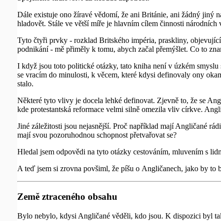
Dále existuje ono žíravé vědomí, že ani Británie, ani žádný jiný 
hladovět. Stále ve větší míře je hlavním cílem činnosti národních 
Tyto čtyři prvky - rozklad Britského impéria, praskliny, objevuj
podnikání - mě přiměly k tomu, abych začal přemýšlet. Co to z
I když jsou toto politické otázky, tato kniha není v úzkém smyslu
se vracím do minulosti, k věcem, které kdysi definovaly ony okamž
stalo.
Některé tyto vlivy je docela lehké definovat. Zjevně to, že se 
kde protestantská reformace velmi silně omezila vliv církve. Angl
Jiné záležitosti jsou nejasnější. Proč například mají Angličané r
mají svou pozoruhodnou schopnost přetvařovat se?
Hledal jsem odpovědi na tyto otázky cestováním, mluvením s lidm
A teď jsem si zrovna povšiml, že píšu o Angličanech, jako by to b
Země ztraceného obsahu
Bylo nebylo, kdysi Angličané věděli, kdo jsou. K dispozici byl ta