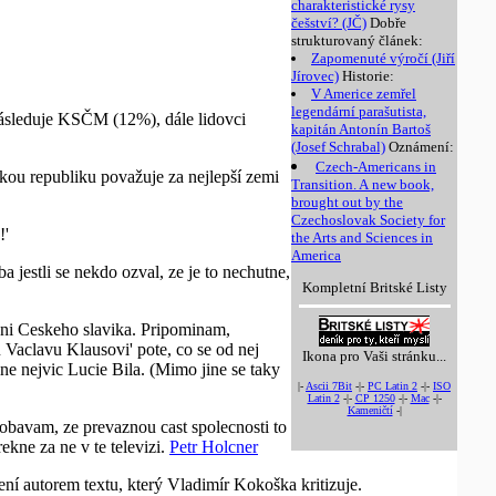
charakteristické rysy
češství? (JČ)
Dobře
strukturovaný článek:
Zapomenuté výročí (Jiří
Jírovec)
Historie:
V Americe zemřel
legendární parašutista,
ásleduje KSČM (12%), dále lidovci
kapitán Antonín Bartoš
(Josef Schrabal)
Oznámení:
Czech-Americans in
kou republiku považuje za nejlepší zemi
Transition. A new book,
brought out by the
Czechoslovak Society for
!'
the Arts and Sciences in
America
 jestli se nekdo ozval, ze je to nechutne,
Kompletní Britské Listy
eni Ceskeho slavika. Pripominam,
 Vaclavu Klausovi' pote, co se od nej
Ikona pro Vaši stránku...
lne nejvic Lucie Bila. (Mimo jine se taky
|-
Ascii 7Bit
-|-
PC Latin 2
-|-
ISO
Latin 2
-|-
CP 1250
-|-
Mac
-|-
Kameničtí
-|
 obavam, ze prevaznou cast spolecnosti to
kne za ne v te televizi.
Petr Holcner
ní autorem textu, který Vladimír Kokoška kritizuje.