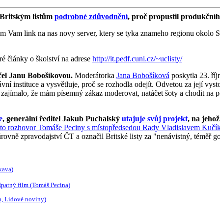
 Britským listům
podrobné zdůvodnění
, proč propustil produkční
m Vam link na nas novy server, ktery se tyka znameho regionu okolo 
é články o školství na adrese
http://it.pedf.cuni.cz/~uclisty/
čel Janu Bobošíkovou.
Moderátorka
Jana Bobošíková
poskytla 23. ří
ní instituce a vysvětluje, proč se rozhodla odejít. Odvetou za její vys
zajímalo, že mám písemný zákaz moderovat, natáčet šoty a chodit na
e
, generální ředitel Jakub Puchalský
utajuje svůj projekt
, na jehož
tento rozhovor Tomáše Peciny s místopředsedou Rady Vladislavem Kuč
rovně zpravodajství ČT a označil Britské listy za "nenávistný, téměř go
nkava)
 špatný film (Tomáš Pecina)
n, Lidové noviny)