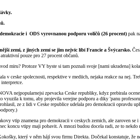
dávky.
ňů.
í demokracie i ODS vyrovnanou podporu voličů (26 procent)
pak n
jší zemi, z jiných zemí se jim nejvíc líbí Francie a Švýcarsko.
Čes
 atraktivní pouze pro 27 procent občanů.
od miru? Protoze VY byste si tam poznali svoje [nami ukradena] kola
a v ceske spolecnosti, respektive v mediich, nejaka reakce na nej. Treba
interpretce.
 NOVA nejpopularnejsi zpevacka Ceske republiky, kdyz prebirala ocen
to vyuzila k tomu, aby projevila verejne podporu a diky 'panu profesoru
prohlasil, ze z lidi v Ceske republice udelala pro demokracii opravdu up
podpory.)
takovy vtip znamena pro demokracii v ceskych zemich, ale zaroven se i
nec koncu vtipy maji pobavit. A mnozi budou docela radi, ze to nekdo re
košky, který v něm hájí svou firmu Direkta. Dočekal konstatuje, že ne