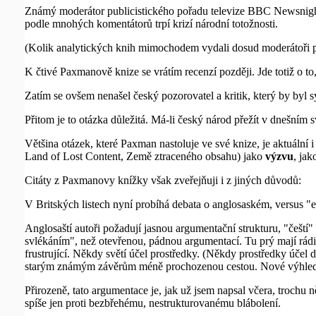
Známý moderátor publicistického pořadu televize BBC Newsnight
podle mnohých komentátorů trpí krizí národní totožnosti.
(Kolik analytických knih mimochodem vydali dosud moderátoři p
K čtivé Paxmanově knize se vrátím recenzí později. Jde totiž o to, 
Zatím se ovšem nenašel český pozorovatel a kritik, který by byl s
Přitom je to otázka důležitá. Má-li český národ přežít v dnešním sv
Většina otázek, které Paxman nastoluje ve své knize, je aktuální
Land of Lost Content, Země ztraceného obsahu) jako
výzvu
, jak
Citáty z Paxmanovy knížky však zveřejňuji i z jiných důvodů:
V Britských listech nyní probíhá debata o anglosaském, versus
Anglosaští autoři požadují jasnou argumentační strukturu, "češt
svlékáním", než otevřenou, pádnou argumentací. Tu prý mají rádi 
frustrující. Někdy světí účel prostředky. (Někdy prostředky účel 
starým známým závěrům méně prochozenou cestou. Nové výhledy. Fra
Přirozeně, tato argumentace je, jak už jsem napsal včera, trochu n
spíše jen proti bezbřehému, nestrukturovanému blábolení.