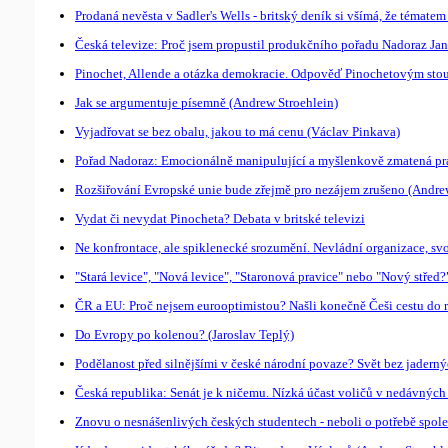
Prodaná nevěsta v Sadler's Wells - britský deník si všímá, že témate
Česká televize: Proč jsem propustil produkčního pořadu Nadoraz Jan
Pinochet, Allende a otázka demokracie. Odpověď Pinochetovým st
Jak se argumentuje písemně (Andrew Stroehlein)
Vyjadřovat se bez obalu, jakou to má cenu (Václav Pinkava)
Pořad Nadoraz: Emocionálně manipulující a myšlenkově zmatená prác
Rozšiřování Evropské unie bude zřejmě pro nezájem zrušeno (Andre
Vydat či nevydat Pinocheta? Debata v britské televizi
Ne konfrontace, ale spiklenecké srozumění. Nevládní organizace, s
"Stará levice", "Nová levice", "Staronová pravice" nebo "Nový střed
ČR a EU: Proč nejsem eurooptimistou? Našli konečně Češi cestu do r
Do Evropy po kolenou? (Jaroslav Teplý)
Podělanost před silnějšími v české národní povaze? Svět bez jaderný
Česká republika: Senát je k ničemu. Nízká účast voličů v nedávných
Znovu o nesnášenlivých českých studentech - neboli o potřebě spo