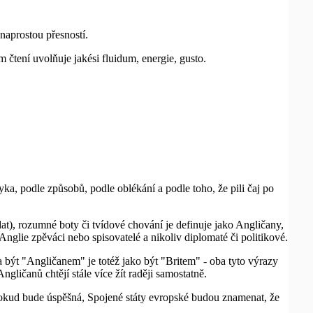
aprostou přesností.
čtení uvolňuje jakési fluidum, energie, gusto.
yka, podle způsobů, podle oblékání a podle toho, že pili čaj po
at), rozumné boty či tvídové chování je definuje jako Angličany,
nglie zpěváci nebo spisovatelé a nikoliv diplomaté či politikové.
a být "Angličanem" je totéž jako být "Britem" - oba tyto výrazy
gličanů chtějí stále více žít raději samostatně.
 Pokud bude úspěšná, Spojené státy evropské budou znamenat, že