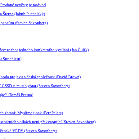
m Prodané nevěsty je podvod
a Šterna (Jakub Puchalský)
oupencům (Steven Saxonberg)
e: rozbor jednoho konkrétního vysílání (Jan Čulík)
w Stroehlein)
voboda projevu a česká společnost (David Brown)
?" ČSSD si musí vybrat (Steven Saxonberg)
áje? (Tomáš Pecina)
ch zbraní: Myslíme jinak (Petr Paleta)
 senátních volbách není překvapující (Steven Saxonberg)
lečenské VĚDY (Steven Saxonberg)