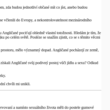
tom, zda budou jednotliví občané mít co jíst, anebo budou
 se včlenili do Evropy, a nekontrolovatelnost mezinárodního
u Angličané pociťují ohledně vlastní totožnosti. Hledám je tím, že
u po celém světě. Posléze se snažím zjistit, co se s těmito věcmi
kém prostoru, mělo významný dopad. Angličané pocházejí ze země,
k získali Angličané svůj podivný postoj vůči jídlu a sexu? Odkud
zky.
ní chvíli mi unikli.
ezervovaní a namísto sexuálního života měli do postele gumové