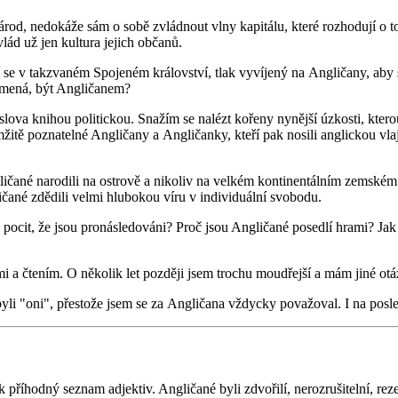
národ, nedokáže sám o sobě zvládnout vlny kapitálu, které rozhodují o 
vlád už jen kultura jejich občanů.
ící se v takzvaném Spojeném království, tlak vyvíjený na Angličany, aby
namená, být Angličanem?
 slova knihou politickou. Snažím se nalézt kořeny nynější úzkosti, ktero
itě poznatelné Angličany a Angličanky, kteří pak nosili anglickou vlajk
Angličané narodili na ostrově a nikoliv na velkém kontinentálním zems
ičané zdědili velmi hlubokou víru v individuální svobodu.
ádi pocit, že jsou pronásledováni? Proč jsou Angličané posedlí hrami? Ja
i a čtením. O několik let později jsem trochu moudřejší a mám jiné otá
yli "oni", přestože jsem se za Angličana vždycky považoval. I na posled
k příhodný seznam adjektiv. Angličané byli zdvořilí, nerozrušitelní, r