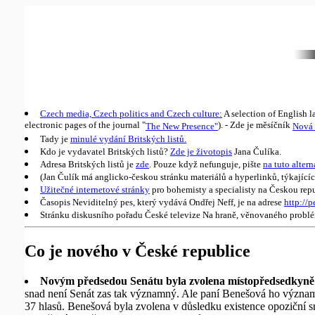
Czech media, Czech politics and Czech culture:
A selection of English la
electronic pages of the journal "
). - Zde je měsíčník
The New Presence"
Nová 
Tady je
minulé vydání Britských listů.
Kdo je vydavatel Britských listů?
Zde je životopis
Jana Čulíka.
Adresa Britských listů je
zde
. Pouze když nefunguje, pište
na tuto altern
(Jan Čulík má anglicko-českou stránku materiálů a hyperlinků, týkající
Užitečné internetové stránky
pro bohemisty a specialisty na Českou repu
Časopis Neviditelný pes, který vydává Ondřej Neff, je na adrese
http://p
Stránku diskusního pořadu České televize Na hraně, věnovaného probl
Co je nového v České republice
Novým předsedou Senátu byla zvolena místopředsedkyn
snad není Senát zas tak významný. Ale paní Benešová ho významn
37 hlasů. Benešová byla zvolena v důsledku existence opoziční