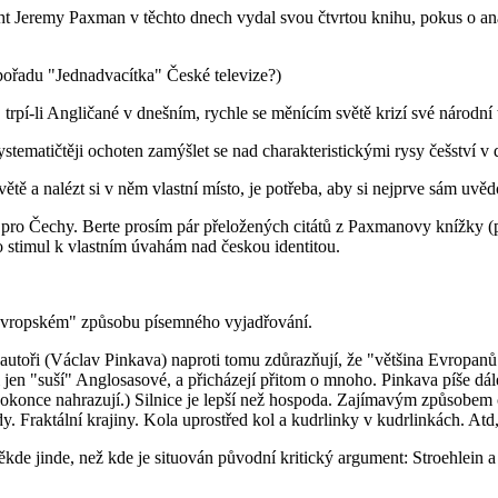
 Jeremy Paxman v těchto dnech vydal svou čtvrtou knihu, pokus o ana
ořadu "Jednadvacítka" České televize?)
trpí-li Angličané v dnešním, rychle se měnícím světě krizí své národní to
ystematičtěji ochoten zamýšlet se nad charakteristickými rysy češství v
ětě a nalézt si v něm vlastní místo, je potřeba, aby si nejprve sám uvědo
 i pro Čechy. Berte prosím pár přeložených citátů z Paxmanovy knížky 
o stimul k vlastním úvahám nad českou identitou.
 "evropském" způsobu písemného vyjadřování.
í" autoři (Václav Pinkava) naproti tomu zdůrazňují, že "většina Evrop
jen "suší" Anglosasové, a přicházejí přitom o mnoho. Pinkava píše dál
dokonce nahrazují.) Silnice je lepší než hospoda. Zajímavým způsobem c
ktální krajiny. Kola uprostřed kol a kudrlinky v kudrlinkách. Atd, atd
ěkde jinde, než kde je situován původní kritický argument: Stroehlein a 