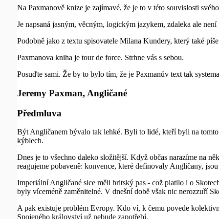
Na Paxmanově knize je zajímavé, že je to v této souvislosti svéh
Je napsaná jasným, věcným, logickým jazykem, zdaleka ale není
Podobně jako z textu spisovatele Milana Kundery, který také píše
Paxmanova kniha je tour de force. Strhne vás s sebou.
Posuďte sami. Že by to bylo tím, že je Paxmanův text tak systema
Jeremy Paxman, Angličané
Předmluva
Být Angličanem bývalo tak lehké. Byli to lidé, kteří byli na tomto
kýblech.
Dnes je to všechno daleko složitější. Když občas narazíme na něk
reagujeme pobaveně: konvence, které definovaly Angličany, jsou n
Imperiální Angličané sice měli britský pas - což platilo i o Skot
byly víceméně zaměnitelné. V dnešní době však nic nerozzuří Skota 
A pak existuje problém Evropy. Kdo ví, k čemu povede kolektivní
Spojeného království už nebude zapotřebí.