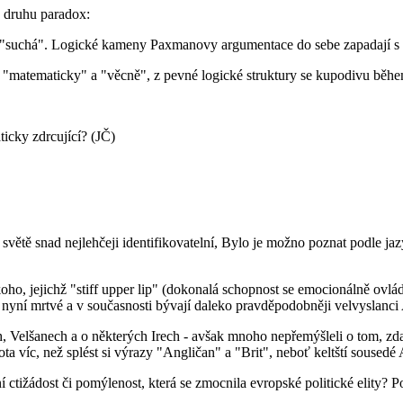
o druhu paradox:
 "suchá". Logické kameny Paxmanovy argumentace do sebe zapadají s n
 "matematicky" a "věcně", z pevné logické struktury se kupodivu během 
ticky zdrcující? (JČ)
 světě snad nejlehčeji identifikovatelní, Bylo je možno poznat podle jaz
oho, jejichž "stiff upper lip" (dokonalá schopnost se emocionálně ovlád
yní mrtvé a v současnosti bývají daleko pravděpodobněji velvyslanci A
ech, Velšanech a o některých Irech - avšak mnoho nepřemýšleli o tom, zd
víc, než splést si výrazy "Angličan" a "Brit", neboť keltští sousedé An
 ctižádost či pomýlenost, která se zmocnila evropské politické elity?