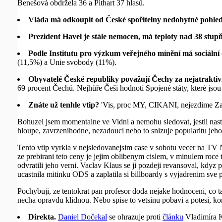
Benešová obdržela 36 a Pithart 37 hlasů.
Vláda má odkoupit od České spořitelny nedobytné pohle
Prezident Havel je stále nemocen, má teploty nad 38 stup
Podle Institutu pro výzkum veřejného mínění má sociáln
(11,5%) a Unie svobody (11%).
Obyvatelé České republiky považují Čechy za nejatraktivně
69 procent Čechů. Nejhůře Češi hodnotí Spojené státy, které jsou
Znáte už tenhle vtip?
'Vis, proc MY, CIKANI, nejezdime Zav
Bohuzel jsem momentalne ve Vidni a nemohu sledovat, jestli nastal
hloupe, zavrzenihodne, nezadouci nebo to snizuje popularitu jeho 
Tento vtip vyrkla v nejsledovanejsim case v sobotu vecer na TV
ze prebirani teto ceny je jejim oblibenym cislem, v minulem roce 
odvratili jeho verni. Vaclav Klaus se ji pozdeji revansoval, kdyz 
ucastnila mitinku ODS a zaplatila si billboardy s vyjadrenim sve 
Pochybuji, ze tentokrat pan profesor doda nejake hodnoceni, co 
necha opravdu klidnou. Nebo spise to vetsinu pobavi a potesi, ko
Direkta.
Daniel Dočekal
se ohrazuje proti
článku
Vladimíra Ko