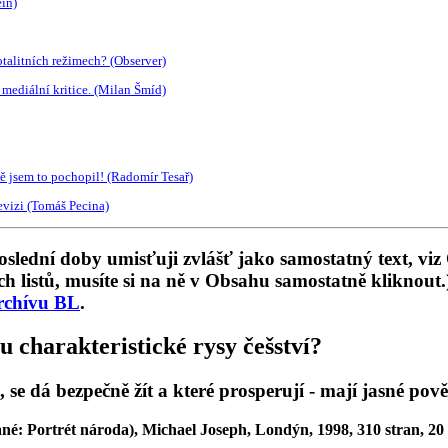
in)
otalitních režimech? (Observer)
mediální kritice. (Milan Šmíd)
ně jsem to pochopil! (Radomír Tesař)
evizi (Tomáš Pecina)
slední doby umisťuji zvlášť jako samostatný text, vi
istů, musíte si na ně v Obsahu samostatně kliknout.
rchívu BL
.
 charakteristické rysy češství?
, se dá bezpečně žít a které prosperují - mají jasné pově
né: Portrét národa), Michael Joseph, Londýn, 1998, 310 stran, 20