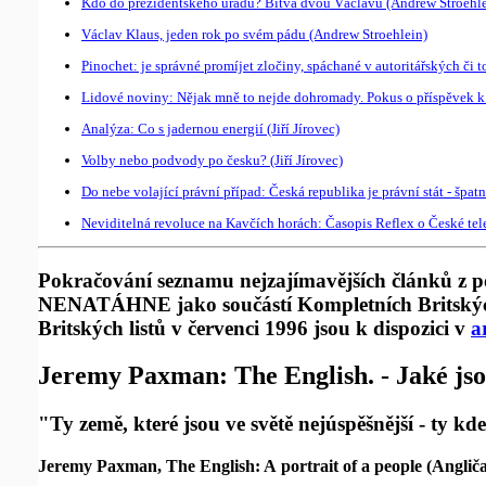
Kdo do prezidentského úřadu? Bitva dvou Václavů (Andrew Stroehle
Václav Klaus, jeden rok po svém pádu (Andrew Stroehlein)
Pinochet: je správné promíjet zločiny, spáchané v autoritářských či t
Lidové noviny: Nějak mně to nejde dohromady. Pokus o příspěvek k 
Analýza: Co s jadernou energií (Jiří Jírovec)
Volby nebo podvody po česku? (Jiří Jírovec)
Do nebe volající právní případ: Česká republika je právní stát - špat
Neviditelná revoluce na Kavčích horách: Časopis Reflex o České tel
Pokračování seznamu nejzajímavějších článků z po
NENATÁHNE jako součástí Kompletních Britských l
Britských listů v červenci 1996 jsou k dispozici v
a
Jeremy Paxman: The English. - Jaké jsou
"Ty země, které jsou ve světě nejúspěšnější - ty kde
Jeremy Paxman, The English: A portrait of a people (Angliča