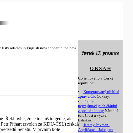
e listy articles in English now appear in the new
čtvrtek 17. prosince
O B S A H
Co je nového v České
republice:
Komentovaný přehled
zpráv z ČR
Odkazy:
Přehled
nejzajímavějších článků
z poslední doby
Národní
totožnost a výzva
. Řekl byhc, že je to spíš tragédie, ale
k diskusi:
 Petr Pithart (zvolen za KDU-ČSL) získal
Jeremy Paxman:
opředsedů Senátu. V prvním kole
Angličané. - Jaké jsou