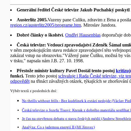
Generální ředitel České televize Jakub Puchalský poskytl
Austerlitz 2005.
Vazeny pane Culiku, zdravim z Brna a posila
region.cz/austerlitz2005/programe.htm
.
Miroslav Jandora
.
Dobré články o školství
.
Ondřej Hausenblas
doporučuje dobr
Česká televize: Vedoucí zpravodajství Zdeněk Šámal uml
v něm znepokojujícím stavu redakce zpravodajství této veřejnopráv
zakázal vstup na obrazovku."Vážený pane Čulíku, možná by vás 
v tisku," napsala nám J.B. 27. 10. 1998.
Přestože ministr kultury Pavel Dostál tento postoj
kritizuj
funkci.
Tento jeho postoj
schvaluje i Rada České televize, viz 
odpovědět
na třináct závažných otázek, týkajících se zhoršování ú
Výběr textů z posledních dní:
No thrills without frills - Bez kudrlinek k extázi nedojde (Václav Pi
Česká televize o Jozefu Tisovi: Kterak z dobrého materiálu sestříhat
Je čas na otevřenou debatu o stavu českých médií (Andrew Stroehlei
Analýza: Co s jadernou energií II (Jiří Jírovec)