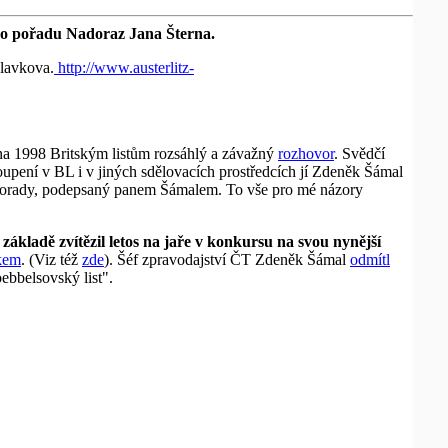
ho pořadu Nadoraz Jana Šterna.
Slavkova.
http://www.austerlitz-
jna 1998 Britským listům rozsáhlý a závažný
rozhovor
. Svědčí
toupení v BL i v jiných sdělovacích prostředcích jí Zdeněk Šámal
 porady, podepsaný panem Šámalem. To vše pro mé názory
 základě zvítězil letos na jaře v konkursu na svou nynější
íkem
. (Viz též
zde
). Šéf zpravodajství ČT Zdeněk Šámal
odmítl
ebbelsovský list".