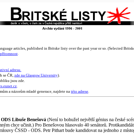
nguage articles, published in Britske listy over the past year or so. (Selected Britsk
.
přítomnost
ativní adresu.
ch se ČR,
zde na Glasgow University
).
bliku jsou zde.
es.eunet.cz
.
émům a názorům mladé generace, najdete na
této adrese
.
ě ODS Libuše Benešová
(Není to bohužel největší génius na české scéně
ým chce učinit.) Pro Benešovou hlasovalo 40 senátorů. Protikandidát
 smlouvy ČSSD - ODS. Petr Pithart bude kandidovat na jednoho z míst