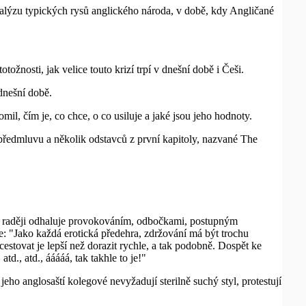
lýzu typických rysů anglického národa, v době, kdy Angličané
tožnosti, jak velice touto krizí trpí v dnešní době i Češi.
 dnešní době.
mil, čím je, co chce, o co usiluje a jaké jsou jeho hodnoty.
(předmluvu a několik odstavců z první kapitoly, nazvané The
anů raději odhaluje provokováním, odbočkami, postupným
e: "Jako každá erotická předehra, zdržování má být trochu
estovat je lepší než dorazit rychle, a tak podobně. Dospět ke
., atd., ááááá, tak takhle to je!"
jeho anglosaští kolegové nevyžadují sterilně suchý styl, protestují