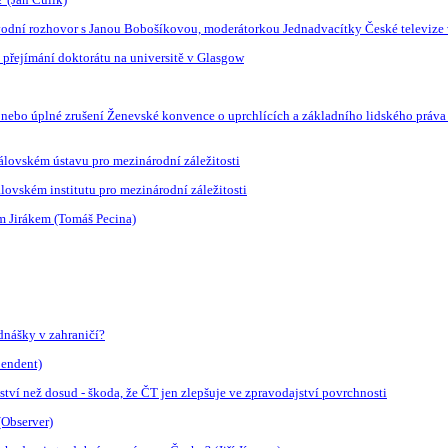
vodní rozhovor s Janou Bobošíkovou, moderátorkou Jednadvacítky České televize 
ři přejímání doktorátu na universitě v Glasgow
nebo úplné zrušení Ženevské konvence o uprchlících a základního lidského práva 
lovském ústavu pro mezinárodní záležitosti
ovském institutu pro mezinárodní záležitosti
em Jirákem (Tomáš Pecina)
dnášky v zahraničí?
pendent)
ství než dosud - škoda, že ČT jen zlepšuje ve zpravodajství povrchnosti
(Observer)