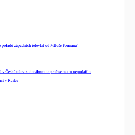
ie pořadů západních televizí od Miloše Formana"
 v České televizi dosáhnout a proč se mu to nepodařilo
aci v Rusku