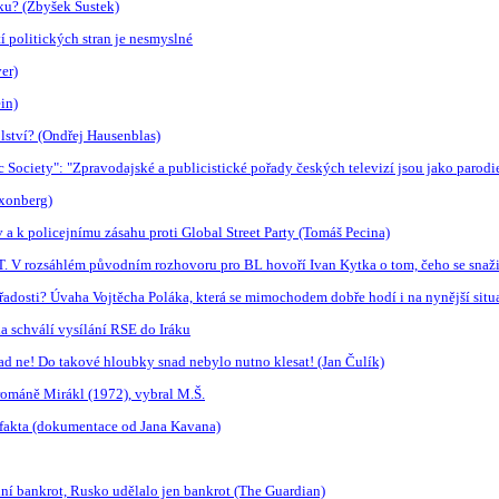
ku? (Zbyšek Šustek)
 politických stran je nesmyslné
er)
in)
lství? (Ondřej Hausenblas)
c Society": "Zpravodajské a publicistické pořady českých televizí jsou jako parod
axonberg)
 a k policejnímu zásahu proti Global Street Party (Tomáš Pecina)
ČT. V rozsáhlém původním rozhovoru pro BL hovoří Ivan Kytka o tom, čeho se snažil
řadosti? Úvaha Vojtěcha Poláka, která se mimochodem dobře hodí i na nynější situ
 schválí vysílání RSE do Iráku
ad ne! Do takové hloubky snad nebylo nutno klesat! (Jan Čulík)
románě Mirákl (1972), vybral M.Š.
l fakta (dokumentace od Jana Kavana)
lní bankrot, Rusko udělalo jen bankrot (The Guardian)