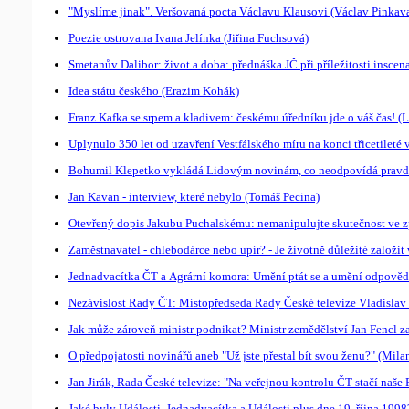
"Myslíme jinak". Veršovaná pocta Václavu Klausovi (Václav Pinkav
Poezie ostrovana Ivana Jelínka (Jiřina Fuchsová)
Smetanův Dalibor: život a doba: přednáška JČ při příležitosti insce
Idea státu českého (Erazim Kohák)
Franz Kafka se srpem a kladivem: českému úředníku jde o váš čas! (L
Uplynulo 350 let od uzavření Vestfálského míru na konci třicetileté 
Bohumil Klepetko vykládá Lidovým novinám, co neodpovídá pravdě
Jan Kavan - interview, které nebylo (Tomáš Pecina)
Otevřený dopis Jakubu Puchalskému: nemanipulujte skutečnost ve zpr
Zaměstnavatel - chlebodárce nebo upír? - Je životně důležité založi
Jednadvacítka ČT a Agrární komora: Umění ptát se a umění odpovědět
Nezávislost Rady ČT: Místopředseda Rady České televize Vladisla
Jak může zároveň ministr podnikat? Ministr zemědělství Jan Fencl 
O předpojatosti novinářů aneb "Už jste přestal bít svou ženu?" (Mila
Jan Jirák, Rada České televize: "Na veřejnou kontrolu ČT stačí naše
Jaké byly Události, Jednadvacítka a Události plus dne 19. října 1998