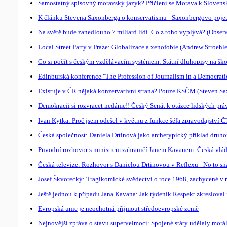
Samostatný spisovný moravský jazyk? Přičlení se Morava k Slovens
K článku Stevena Saxonberga o konservatismu - Saxonbergovo pojetí
Na světě bude zanedlouho 7 miliard lidí. Co z toho vyplývá? (Observ
Local Street Party v Praze: Globalizace a xenofobie (Andrew Stroehle
Co si počít s českým vzdělávacím systémem: Státní dluhopisy na ško
Edinburská konference "The Profession of Journalism in a Democrati
Existuje v ČR nějaká konzervativní strana? Pouze KSČM (Steven S
Demokracii si rozvracet nedáme!! Český Senát k otázce lidských práv
Ivan Kytka: Proč jsem odešel v květnu z funkce šéfa zpravodajství 
Česká společnost: Daniela Drtinová jako archetypický příklad druho
Původní rozhovor s ministrem zahraničí Janem Kavanem: Česká vláda
Česká televize: Rozhovor s Danielou Drtinovou v Reflexu - No to sn
Josef Škvorecký: Tragikomické svědectví o roce 1968, zachycené v 
Ještě jednou k případu Jana Kavana: Jak týdeník Respekt zkreslova
Evropská unie je neochotná přijmout středoevropské země
Nejnovější zpráva o stavu supervelmocí: Spojené státy udělaly morá