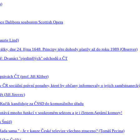
a)
nace Dalibora souborem Scottish Opera
aurie Lind)
války, dne 24. října 1648. Principy této dohody platily až do roku 1989 (Observer)
: Dvanáct "ojedinělých" odchodů z ČT
ávách ČT (prof. Jiří Kliber)
t v ČR sociální právní poradny, které by občany informovaly o jejich zaměstnaneck
 (Jiří Jírovec)
v Kučík kandiduje za ČSSD do komunálního úřadu
zastává mnoho funkcí v soukromém sektoru a je i členem Agrární komory!
n Šmíd)
 Rada sama." - Je v kauze České televize všechno ztraceno? (Tomáš Pecina)
? (Jan Čulík)