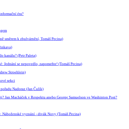
 informační éra?
tigem
dně směrem k zbulvárnění, Tomáš Pecina)
Pinkava)
 kanálu? (Petr Paleta)
ké: Jednání se nepovedlo, zapomeňte! (Tomáš Pecina)
drew Stroehlein)
zové sekci
 pořadu Nadoraz (Jan Čulík)
něji? Jan Macháček v Respektu anebo George Samuelson ve Washinton Post?
uře. Náboženské vyznání - divák Novy (Tomáš Pecina)