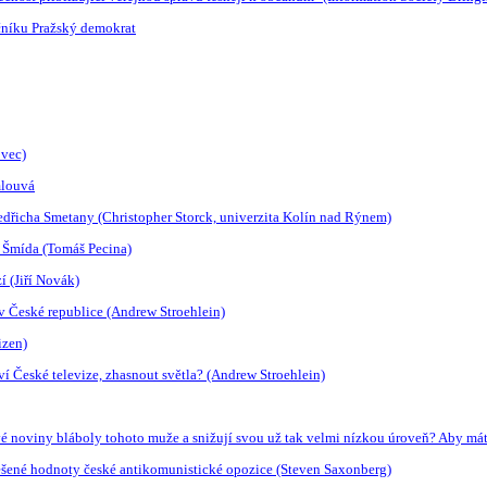
íčníku Pražský demokrat
ovec)
mlouvá
dřicha Smetany (Christopher Storck, univerzita Kolín nad Rýnem)
. Šmída (Tomáš Pecina)
í (Jiří Novák)
 v České republice (Andrew Stroehlein)
izen)
í České televize, zhasnout světla? (Andrew Stroehlein)
ové noviny bláboly tohoto muže a snižují svou už tak velmi nízkou úroveň? Aby mátl
nešené hodnoty české antikomunistické opozice (Steven Saxonberg)