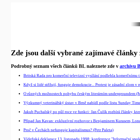
Zde jsou další vybrané zajímavé články 
Podrobný seznam všech článků BL naleznete zde v
archívu B
Britská Rada pro komerční televizní vysílání podlehla komerčnímu tla
Když si lidé stěžují, funguje demokracie... Protest je zásadní zlom 
O různých možnostech pohybu českým literárním undergroundem (Ma
Výzkumný veterinářský ústav v Brně nabídl podle listu Sunday Times
Jakub Puchalský po půl roce ve funkci: Jan Čulík rozbírá články, kt
Případ Jan Kavan: exkluzívní rozhovor s Benjaminem Kurasem, Londý
Proč v Čechách nefunguje kapitalismus? (Petr Paleta)
Vídeňská deklarace 13. listopadu 1998: konference "Informační spole