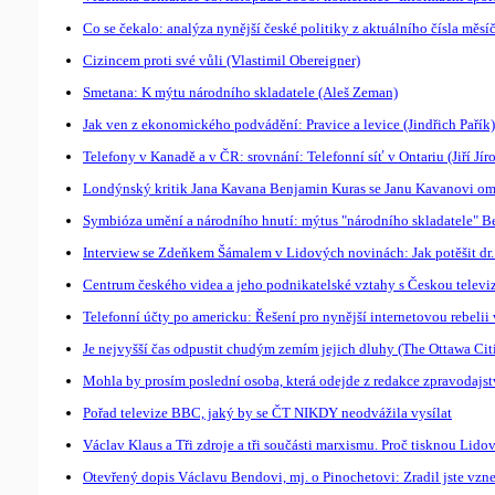
Co se čekalo: analýza nynější české politiky z aktuálního čísla měs
Cizincem proti své vůli (Vlastimil Obereigner)
Smetana: K mýtu národního skladatele (Aleš Zeman)
Jak ven z ekonomického podvádění: Pravice a levice (Jindřich Pařík)
Telefony v Kanadě a v ČR: srovnání: Telefonní síť v Ontariu (Jiří Jír
Londýnský kritik Jana Kavana Benjamin Kuras se Janu Kavanovi o
Symbióza umění a národního hnutí: mýtus "národního skladatele" Be
Interview se Zdeňkem Šámalem v Lidových novinách: Jak potěšit dr
Centrum českého videa a jeho podnikatelské vztahy s Českou televiz
Telefonní účty po americku: Řešení pro nynější internetovou rebelii
Je nejvyšší čas odpustit chudým zemím jejich dluhy (The Ottawa Cit
Mohla by prosím poslední osoba, která odejde z redakce zpravodajstv
Pořad televize BBC, jaký by se ČT NIKDY neodvážila vysílat
Václav Klaus a Tři zdroje a tři součásti marxismu. Proč tisknou Lid
Otevřený dopis Václavu Bendovi, mj. o Pinochetovi: Zradil jste vz