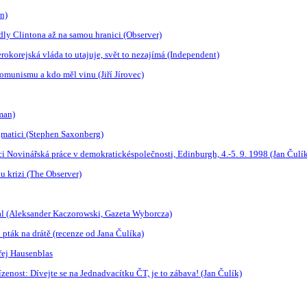
n)
edly Clintona až na samou hranici (Observer)
rokorejská vláda to utajuje, svět to nezajímá (Independent)
komunismu a kdo měl vinu (Jiří Jírovec)
sman)
ogmatici (Stephen Saxonberg)
i Novinářská práce v demokratickéspolečnosti, Edinburgh, 4.-5. 9. 1998 (Jan Čulí
 krizi (The Observer)
al (Aleksander Kaczorowski, Gazeta Wyborcza)
o pták na drátě (recenze od Jana Čulíka)
řej Hausenblas
enost: Dívejte se na Jednadvacítku ČT, je to zábava! (Jan Čulík)