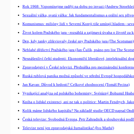
Rok 1968: Vzpomínejme raději na dobu po invazi (Andrew Stroehlei
Sexuální válka, svatá válka: Jak fundamentalismus a orální sex přiv
Komunismus: milióny lidí v Severní Koreji tiše umírají hladem - seve
Život kolem Pražského jara - rozsáhlá a zajímavá úvaha o životě za 
Den, kdy tanky zlikviovaly české sny Pražského jara (The Scotsman)
Neblahé dědictví Pražského jara (Jan Čulík, psáno pro list The Scot
Nesnášenliví čeští studenti: Ekonomičtí liberálové, intelektuální d
Zpravodajství v České televizi. Přednáška pro mezinárodní konferenc
Ruská rublová panika možná způsobí ve střední Evropě hospodářskou
Jan Kavan: Důvod k hrdosti? Celkové zhodnocení (Tomáš Pecina)
Vynikající analýza od polského bohemisty: Svérázný Bohumil Hrab
Kniha o lidské existenci, ani ne tak o politice: Martin Fendrych, Jak
Kolik máme lidského kapitálu? Na základě studie OECD napsal Ond
Česká televize: Svobodná Evropa, Petr Zahradník a slouhovská podříz
Televize není jen zpravodajská žurnalistika! (Ivo Mathé)