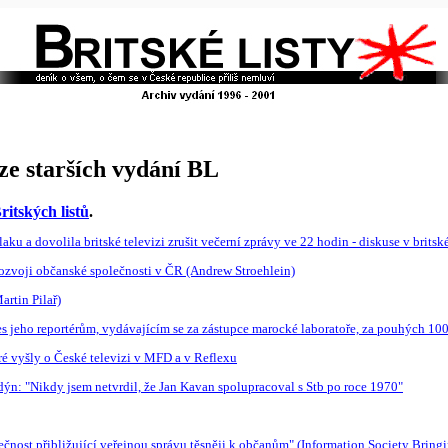
ze starších vydání BL
ritských listů
.
ku a dovolila britské televizi zrušit večerní zprávy ve 22 hodin - diskuse v britsk
v rozvoji občanské společnosti v ČR (Andrew Stroehlein)
rtin Pilař)
 jeho reportérům, vydávajícím se za zástupce marocké laboratoře, za pouhých 100
eré vyšly o České televizi v MFD a v Reflexu
n: "Nikdy jsem netvrdil, že Jan Kavan spolupracoval s Stb po roce 1970"
čnost přibližující veřejnou správu těsněji k občanům" (Information Society Bringi