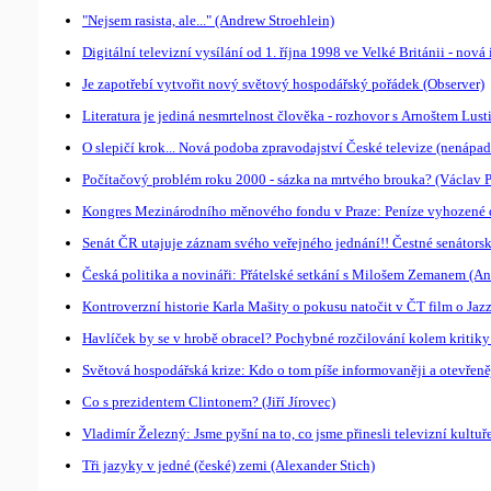
"Nejsem rasista, ale..." (Andrew Stroehlein)
Digitální televizní vysílání od 1. října 1998 ve Velké Británii - nová
Je zapotřebí vytvořit nový světový hospodářský pořádek (Observer)
Literatura je jediná nesmrtelnost člověka - rozhovor s Arnoštem Lus
O slepičí krok... Nová podoba zpravodajství České televize (nenápa
Počítačový problém roku 2000 - sázka na mrtvého brouka? (Václav 
Kongres Mezinárodního měnového fondu v Praze: Peníze vyhozené do
Senát ČR utajuje záznam svého veřejného jednání!! Čestné senátors
Česká politika a novináři: Přátelské setkání s Milošem Zemanem (An
Kontroverzní historie Karla Mašity o pokusu natočit v ČT film o Jaz
Havlíček by se v hrobě obracel? Pochybné rozčilování kolem kritiky
Světová hospodářská krize: Kdo o tom píše informovaněji a otevře
Co s prezidentem Clintonem? (Jiří Jírovec)
Vladimír Železný: Jsme pyšní na to, co jsme přinesli televizní kult
Tři jazyky v jedné (české) zemi (Alexander Stich)