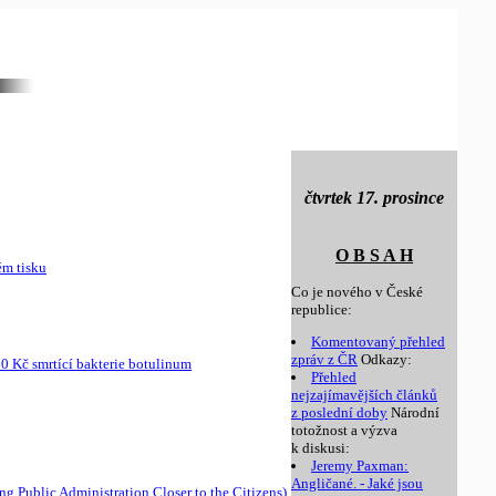
čtvrtek 17. prosince
O B S A H
ém tisku
Co je nového v České
republice:
Komentovaný přehled
zpráv z ČR
Odkazy:
0 Kč smrtící bakterie botulinum
Přehled
nejzajímavějších článků
z poslední doby
Národní
totožnost a výzva
k diskusi:
Jeremy Paxman:
Angličané. - Jaké jsou
ng Public Administration Closer to the Citizens)