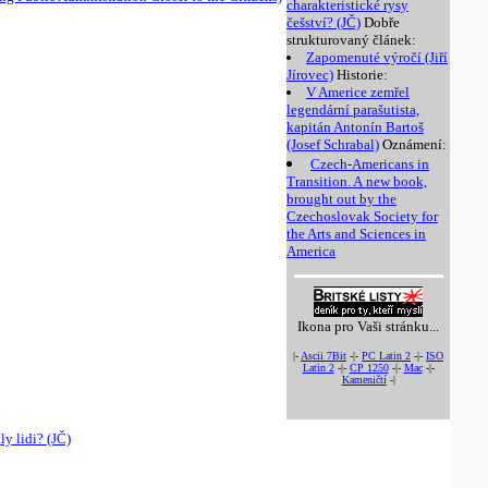
charakteristické rysy
češství? (JČ)
Dobře
strukturovaný článek:
Zapomenuté výročí (Jiří
Jírovec)
Historie:
V Americe zemřel
legendární parašutista,
kapitán Antonín Bartoš
(Josef Schrabal)
Oznámení:
Czech-Americans in
Transition. A new book,
brought out by the
Czechoslovak Society for
the Arts and Sciences in
America
Ikona pro Vaši stránku...
|-
Ascii 7Bit
-|-
PC Latin 2
-|-
ISO
Latin 2
-|-
CP 1250
-|-
Mac
-|-
Kameničtí
-|
y lidi? (JČ)