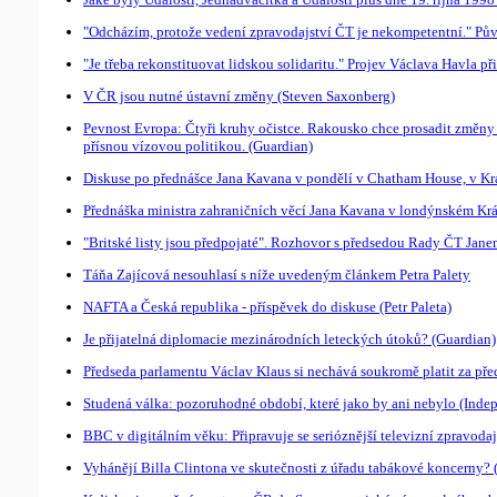
"Odcházím, protože vedení zpravodajství ČT je nekompetentní." Pů
"Je třeba rekonstituovat lidskou solidaritu." Projev Václava Havla p
V ČR jsou nutné ústavní změny (Steven Saxonberg)
Pevnost Evropa: Čtyři kruhy očistce. Rakousko chce prosadit změny 
přísnou vízovou politikou. (Guardian)
Diskuse po přednášce Jana Kavana v pondělí v Chatham House, v Krá
Přednáška ministra zahraničních věcí Jana Kavana v londýnském Král
"Britské listy jsou předpojaté". Rozhovor s předsedou Rady ČT Jan
Táňa Zajícová nesouhlasí s níže uvedeným článkem Petra Palety
NAFTA a Česká republika - příspěvek do diskuse (Petr Paleta)
Je přijatelná diplomacie mezinárodních leteckých útoků? (Guardian)
Předseda parlamentu Václav Klaus si nechává soukromě platit za pře
Studená válka: pozoruhodné období, které jako by ani nebylo (Inde
BBC v digitálním věku: Připravuje se serióznější televizní zpravodaj
Vyhánějí Billa Clintona ve skutečnosti z úřadu tabákové koncerny? 