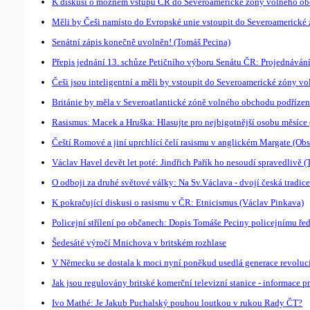
K diskusi o možném vstupu ČR do Severoamerické zóny volného obchod
Měli by Češi namísto do Evropské unie vstoupit do Severoamerick
Senátní zápis konečně uvolněn! (Tomáš Pecina)
Přepis jednání 13. schůze Petičního výboru Senátu ČR: Projednáván
Češi jsou inteligentní a měli by vstoupit do Severoamerické zóny v
Británie by měla v Severoatlantické zóně volného obchodu podřízené
Rasismus: Macek a Hruška: Hlasujte pro nejbigotnější osobu měsíce
Čeští Romové a jiní uprchlící čelí rasismu v anglickém Margate (Obs
Václav Havel devět let poté: Jindřich Pařík ho nesoudí spravedlivě 
O odboji za druhé světové války: Na Sv.Václava - dvojí česká tradice
K pokračující diskusi o rasismu v ČR: Etnicismus (Václav Pinkava)
Policejní střílení po občanech: Dopis Tomáše Peciny policejnímu řed
Šedesáté výročí Mnichova v britském rozhlase
V Německu se dostala k moci nyní poněkud usedlá generace revoluc
Jak jsou regulovány britské komerční televizní stanice - informace 
Ivo Mathé: Je Jakub Puchalský pouhou loutkou v rukou Rady ČT?