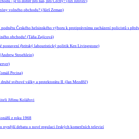
u - je to dobré pro nás, pro Čechy? (Jiří Jírovec)
é zóny volného obchodu? (Aleš Zeman)
í podnětu Českého helsinského výboru k protiprávnímu zacházení policistů s před
olného obchodu! (Táňa Zajícová)
 postavení (britský labouristický politik Ken Livingstone)
 (Andrew Stroehlein)
erver)
(Tomáš Pecina)
 druhé světové války a protektorátu II. (Jan Mezdříč)
iteli Jiřímu Kolářovi
ionářů z roku 1968
pro nynější debatu o nové regulaci českých komerčních televizí