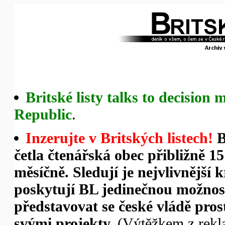
Britské listy talks to decision
Republic
.
Inzerujte v Britských listech!
Br
četla čtenářská obec přibližně 1
měsíčně. Sledují je nejvlivnější
poskytují BL jedinečnou možno
představovat se české vládě pro
svými projekty.
(Výtěžkem z rekl