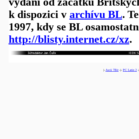
vydání od začátku Britských
k dispozici v
archívu BL
. T
1997, kdy se BL osamostatni
http://blisty.internet.cz/xz
.
|-
Ascii 7Bit
-|-
PC Latin 2
-