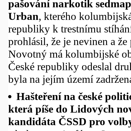
pašování narkotik sedmap
Urban
, kterého kolumbijsk
republiky k trestnímu stíhán
prohlásil, že je nevinen a ž
Novotný má kolumbijské obča
České republiky odeslal druh
byla na jejím území zadržen
Hašteření na české polit
která píše do Lidových nov
kandidáta ČSSD pro volby