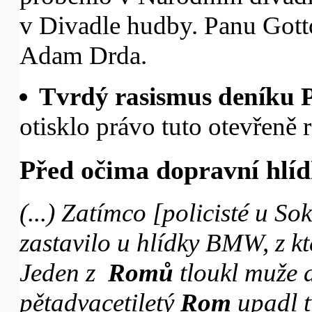
v Divadle hudby. Panu Gott
Adam Drda.
Tvrdý rasismus deníku 
otisklo právo tuto otevřeně r
Před očima dopravní hlíd
(...) Zatímco [policisté u S
zastavilo u hlídky BMW, z k
Jeden z
Romů
tloukl muže d
pětadvacetiletý
Rom
upadl t