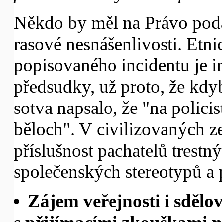
Někdo by měl na Právo podat
rasové nesnášenlivosti. Etni
popisovaného incidentu je i
předsudky, už proto, že kdyb
sotva napsalo, že "na policis
běloch". V civilizovaných z
příslušnost pachatelů trestn
společenských stereotypů a p
Zájem veřejnosti i sděl