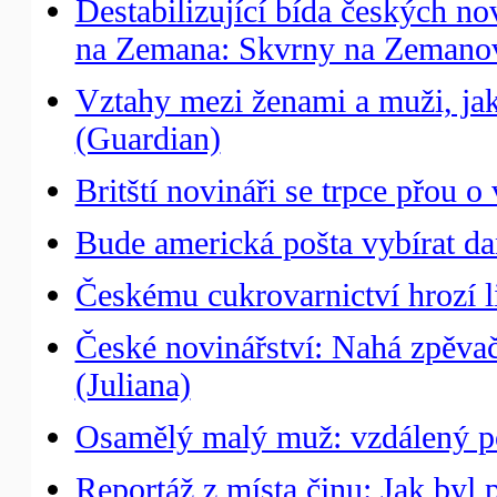
Destabilizující bída českých n
na Zemana: Skvrny na Zemanov
Vztahy mezi ženami a muži, ja
(Guardian)
Britští novináři se trpce přou 
Bude americká pošta vybírat da
Českému cukrovarnictví hrozí l
České novinářství: Nahá zpěva
(Juliana)
Osamělý malý muž: vzdálený por
Reportáž z místa činu: Jak byl