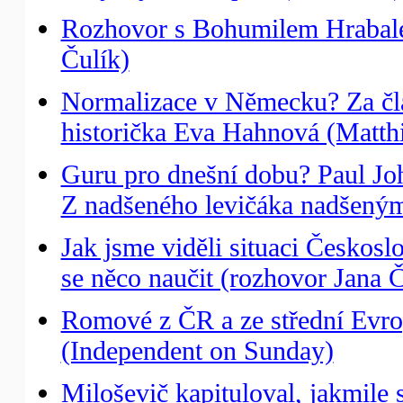
Rozhovor s Bohumilem Hrabale
Čulík)
Normalizace v Německu? Za čl
historička Eva Hahnová (Matth
Guru pro dnešní dobu? Paul Jo
Z nadšeného levičáka nadšeným
Jak jsme viděli situaci Českos
se něco naučit (rozhovor Jana
Romové z ČR a ze střední Evrop
(Independent on Sunday)
Miloševič kapituloval, jakmile 