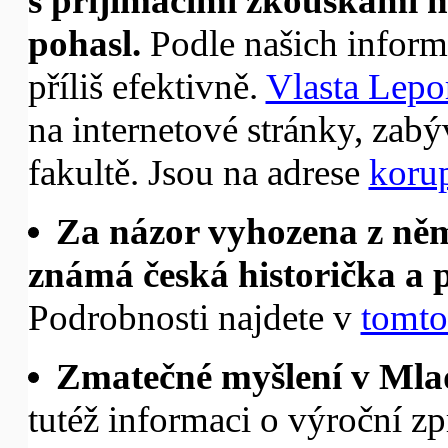
s přijímacími zkouškami n
pohasl.
Podle našich informa
příliš efektivně.
Vlasta Lepo
na internetové stránky, zabý
fakultě. Jsou na adrese
korup
Za názor vyhozena z n
známá česká historička a 
Podrobnosti najdete v
tomto
Zmatečné myšlení v Mlad
tutéž informaci o výroční z