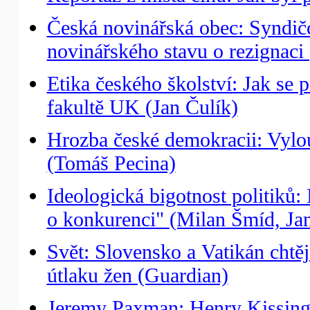
Česká novinářská obec: Syndičc
novinářského stavu o rezignaci
Etika českého školství: Jak se
fakultě UK (Jan Čulík)
Hrozba české demokracii: Vylo
(Tomáš Pecina)
Ideologická bigotnost politiků:
o konkurenci" (Milan Šmíd, Jan
Svět: Slovensko a Vatikán chtěj
útlaku žen (Guardian)
Jeremy Paxman: Henry Kissinge