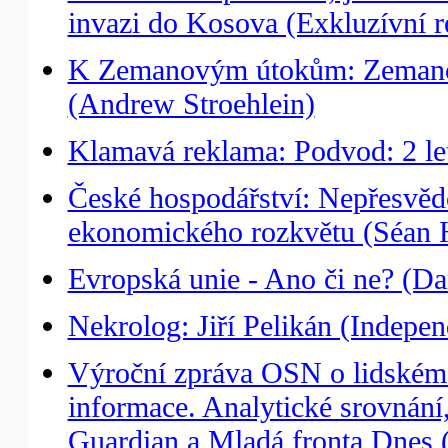
invazi do Kosova (Exkluzívní r
K Zemanovým útokům: Zemanov
(Andrew Stroehlein)
Klamavá reklama: Podvod: 2 le
České hospodářství: Nepřesvěd
ekonomického rozkvětu (Séan 
Evropská unie - Ano či ne? (D
Nekrolog: Jiří Pelikán (Indepen
Výroční zpráva OSN o lidském r
informace. Analytické srovnání,
Guardian a Mladá fronta Dnes (