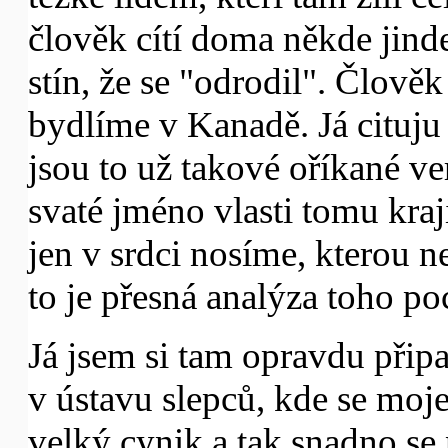
člověk cítí doma někde jind
stín, že se "odrodil". Člověk
bydlíme v Kanadě. Já cituju
jsou to už takové oříkané ve
svaté jméno vlasti tomu kraj
jen v srdci nosíme, kterou ne
to je přesná analýza toho poc
Já jsem si tam opravdu přip
v ústavu slepců, kde se moje
velký cynik a tak snadno se