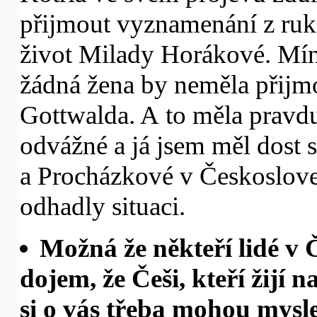
přijmout vyznamenání z ruk
život Milady Horákové. Mín
žádná žena by neměla přijm
Gottwalda. A to měla pravdu
odvážné a já jsem měl dost s
a Procházkové v Českoslove
odhadly situaci.
Možná že někteří lidé v 
dojem, že Češi, kteří žijí 
si o vás třeba mohou myslet