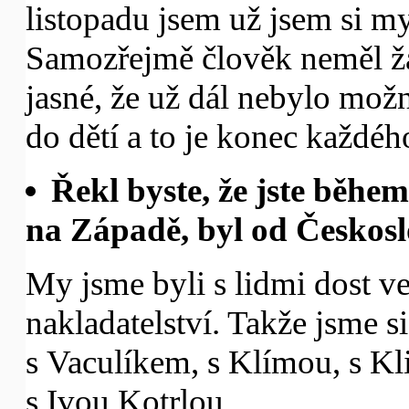
listopadu jsem už jsem si mys
Samozřejmě člověk neměl žá
jasné, že už dál nebylo možn
do dětí a to je konec každéh
Řekl byste, že jste během 
na Západě, byl od Českos
My jsme byli s lidmi dost ve
nakladatelství. Takže jsme s
s Vaculíkem, s Klímou, s Kl
s Ivou Kotrlou.