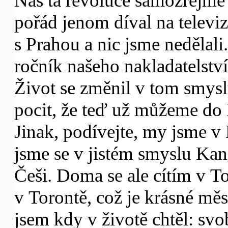
Nás ta revoluce samozřejmě 
pořád jenom díval na televiz
s Prahou a nic jsme nedělali
ročník našeho nakladatelstv
Život se změnil v tom smysl
pocit, že teď už můžeme do P
Jinak, podívejte, my jsme v 
jsme se v jistém smyslu Kan
Češi. Doma se ale cítím v To
v Torontě, což je krásné mě
jsem kdy v životě chtěl: sv