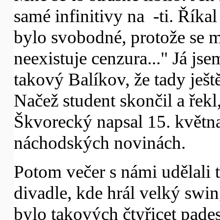
samé infinitivy na -ti. Říka
bylo svobodné, protože se m
neexistuje cenzura..." Já jse
takový Balíkov, že tady ještě
Načež student skončil a řekl,
Škvorecký napsal 15. května 
náchodských novinách.
Potom večer s námi udělali
divadle, kde hrál velký s
bylo takových čtyřicet padesá