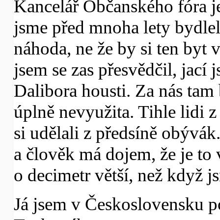
Kancelář Občanského fóra j
jsme před mnoha lety bydlel
náhoda, ne že by si ten byt v
jsem se zas přesvědčil, jací
Dalibora housti. Za nás tam 
úplně nevyužita. Tihle lidi z 
si udělali z předsíně obývák.
a člověk má dojem, že je to 
o decimetr větší, než když j
Já jsem v Československu p