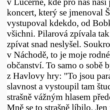
v Lucerně, kde pro nás naši 
koncert, který se jmenoval
vystupoval kdekdo, od Bobk
všichni. Pilarová zpívala tak
zpívat snad neslyšel. Soukr
v Náchodě, to je moje rodné
občanství. To samo o sobě 
z Havlovy hry: "To jsou par
slavnost a vystoupil tam štud
strašně vážným hlasem před
Mně se to strašně líbilo. Je