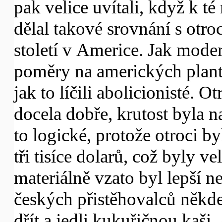
pak velice uvítali, když k té
dělal takové srovnání s ot
století v Americe. Jak mod
poměry na amerických plantá
jak to líčili abolicionisté. Ot
docela dobře, krutost byla n
to logické, protože otroci b
tři tisíce dolarů, což byly v
materiálně vzato byl lepší n
českých přistěhovalců někde
dřít a jedli kukuřičnou kaši. 