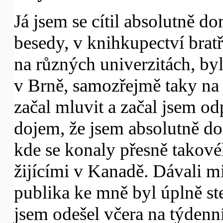
Já jsem se cítil absolutně d
besedy, v knihkupectví brat
na různých univerzitách, byl
v Brně, samozřejmě taky na 
začal mluvit a začal jsem o
dojem, že jsem absolutně do
kde se konaly přesně takové
žijícími v Kanadě. Dávali mi
publika ke mně byl úplně ste
jsem odešel včera na týdenn