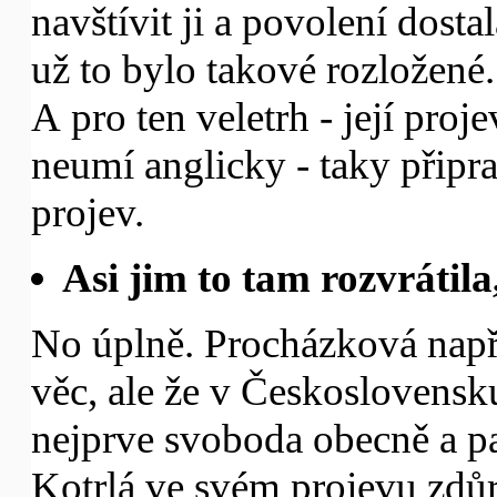
navštívit ji a povolení dosta
už to bylo takové rozložené.
A pro ten veletrh - její proj
neumí anglicky - taky připrav
projev.
Asi jim to tam rozvrátila
No úplně. Procházková např.
věc, ale že v Československ
nejprve svoboda obecně a pa
Kotrlá ve svém projevu zdůr