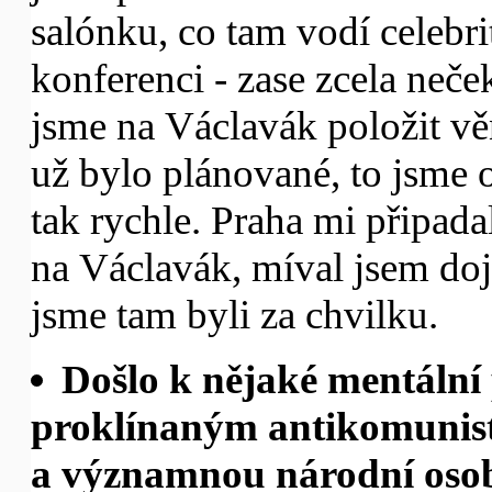
salónku, co tam vodí celebri
konferenci - zase zcela neček
jsme na Václavák položit vě
už bylo plánované, to jsme 
tak rychle. Praha mi připad
na Václavák, míval jsem doj
jsme tam byli za chvilku.
Došlo k nějaké mentální
proklínaným antikomunist
a významnou národní oso