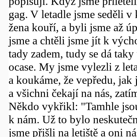
popisují. Když jsme přiletěl
gag. V letadle jsme seděli 
žena kouří, a byli jsme až ú
jsme a chtěli jsme jít k vých
tady zadem, tudy se dá taky 
ocase. My jsme vylezli z leta
a koukáme, že vepředu, jak 
a všichni čekají na nás, zat
Někdo vykřikl: "Tamhle jsou,
k nám. Už to bylo neskutečn
jsme přišli na letiště a oni 