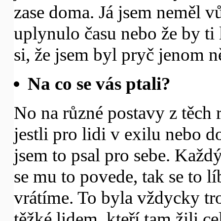
zase doma. Já jsem neměl vů
uplynulo času nebo že by ti l
si, že jsem byl pryč jenom n
Na co se vás ptali?
No na různé postavy z těch 
jestli pro lidi v exilu nebo 
jsem to psal pro sebe. Každý
se mu to povede, tak se to líb
vrátíme. To byla vždycky tr
těžké lidem, kteří tam žili c