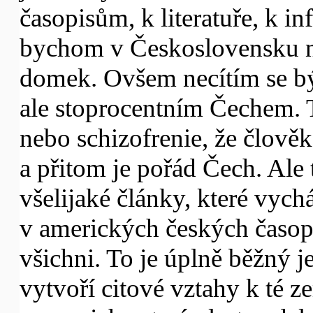
časopisům, k literatuře, k 
bychom v Československu n
domek. Ovšem necítím se 
ale stoprocentním Čechem. T
nebo schizofrenie, že člově
a přitom je pořád Čech. Ale 
všelijaké články, které vych
v amerických českých časopis
všichni. To je úplně běžný j
vytvoří citové vztahy k té ze