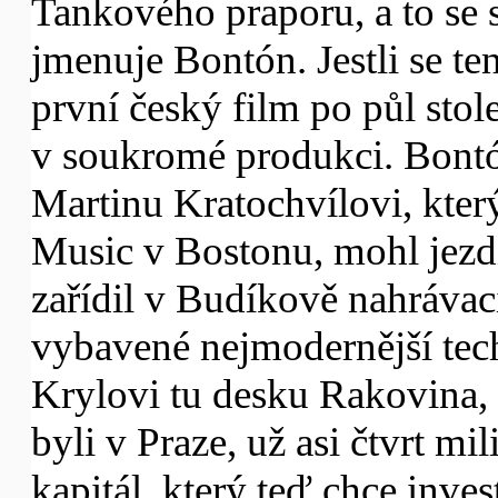
Tankového praporu, a to se 
jmenuje Bontón. Jestli se ten
první český film po půl stol
v soukromé produkci. Bontó
Martinu Kratochvílovi, kter
Music v Bostonu, mohl jezdi
zařídil v Budíkově nahrávací
vybavené nejmodernější tec
Krylovi tu desku Rakovina, 
byli v Praze, už asi čtvrt mi
kapitál, který teď chce inves