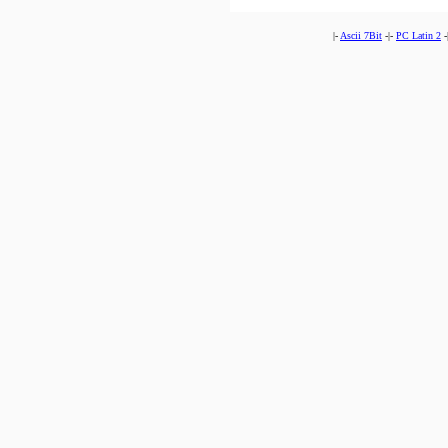
|-
Ascii 7Bit
-|-
PC Latin 2
-